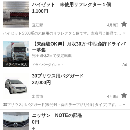
島根
松江市
松江駅
外装、車外用品
ハイゼット 未使用リフレクター１個
1,100円
直江駅
4月8日
ハイゼットS500系の未使用のリフレクタ１個です。左右同じ部品で
す。 出雲市斐川町内での手渡し希望。
島根
出雲市
直江駅
外装、車外用品
リフレクター
【未経験OK🚚】月収30万↑中型免許ドライバ
ー募集
完全週休2日で安定転職
Ad
ドライバーダイレクト
30プリウス用バグガード
22,000円
出雲市
4月8日
30プリウス用バグガード(未開封・両面テープ貼り付けタイプ)です。人
と違ったプリウスにしたい方にオススメです。 ノークレーム、ノーリ
島根
出雲市
外装、車外用品
バグ
ニッサン NOTEの部品
ターン、ノーキャンセルでお願いします。 旧出雲市内、斐川町は無料
0円
で配達します。その他の地...