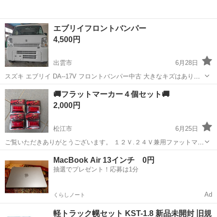
エブリイフロントバンパー
4,500円
出雲市
6月28日
スズキ エブリイ DA--17V フロントバンパー中古 大きなキズはありま
せん。 目だったキズもありません。 中古ですから小さな小キズがある
島根
出雲市
外装、車外用品
バンパー
🚚フラットマーカー４個セット🚚
かも しれませんが見た目はキレイな バンパーになります。 ノウクレ
2,000円
ム ノウ...
松江市
6月25日
ご覧いただきありがとうございます。 １２Ｖ.２４Ｖ兼用ファットマー
カーです。 新品未使用品になります。 取り引きの早い方優先させてい
島根
松江市
外装、車外用品
セット
MacBook Air 13インチ 0円
ただきます。 よろしくお願いいたします。
抽選でプレゼント！応募は1分
Ad
くらしノート
軽トラック幌セット KST-1.8 新品未開封 旧規