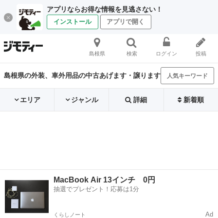
アプリならお得な情報を見逃さない！
インストール
アプリで開く
島根県
検索
ログイン
投稿
島根県の外装、車外用品の中古あげます・譲ります
人気キーワード
エリア
ジャンル
詳細
新着順
MacBook Air 13インチ 0円
抽選でプレゼント！応募は1分
Ad
くらしノート