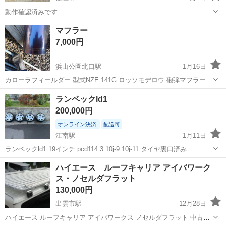
動作確認済みです
島根
松江市
外装、車外用品
コボレーン
マフラー
7,000円
浜山公園北口駅
1月16日
カローラフィールダー 型式NZE 141G ロッソモデロウ 砲弾マフラー
スリキズ、へこみあり 車検非対応 いい音します☺️
島根
出雲市
浜山公園北口駅
外装、車外用品
砲弾
ランベックld1
200,000円
オンライン決済
配送可
江南駅
1月11日
ランベックld1 19インチ pcd114.3 10j-9 10j-11 タイヤ裏口済み
島根
出雲市
江南駅
外装、車外用品
ランベック
ハイエース ルーフキャリア アイバワーク
ス・ノセルダフラット
130,000円
出雲市駅
12月28日
ハイエース ルーフキャリア アイバワークス ノセルダフラット 中古品