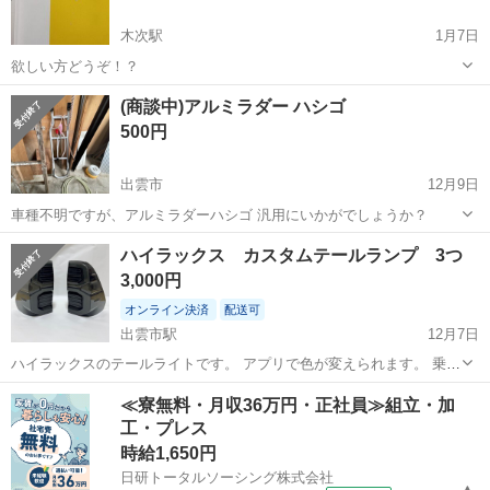
木次駅
1月7日
欲しい方どうぞ！？
島根
雲南市
木次駅
外装、車外用品
(商談中)アルミラダー ハシゴ
500円
出雲市
12月9日
車種不明ですが、アルミラダーハシゴ 汎用にいかがでしょうか？
島根
出雲市
外装、車外用品
アルミラダー
ハイラックス カスタムテールランプ 3つ
3,000円
オンライン決済
配送可
出雲市駅
12月7日
ハイラックスのテールライトです。 アプリで色が変えられます。 乗り
換えのため出品します 一つサランラップが張り付いて取れませんので
島根
出雲市
出雲市駅
外装、車外用品
ハイラックス
≪寮無料・月収36万円・正社員≫組立・加
ジャンク扱いです 現品確認お願いします
工・プレス
時給1,650円
日研トータルソーシング株式会社