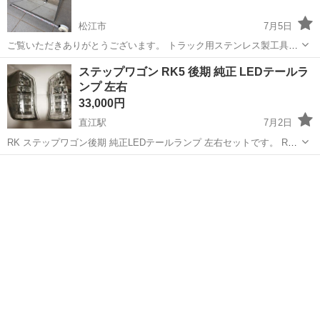
松江市
7月5日
ご覧いただきありがとうございます。 トラック用ステンレス製工具箱
です。 使用頻度かなり少ないので、綺麗です。 取り引きの早い方を優
島根
松江市
外装、車外用品
工具箱
ステップワゴン RK5 後期 純正 LEDテールラ
先させていただきます。 よろしくお願いいたします。
ンプ 左右
33,000円
直江駅
7月2日
RK ステップワゴン後期 純正LEDテールランプ 左右セットです。 RK1
RK2 RK5 RK6 スパーダ対応。 後期特有のクリアLEDデザインです。
島根
出雲市
直江駅
外装、車外用品
補修・交換用におすすめです。 取り外すまで問題なく使用していまし
た。 ...