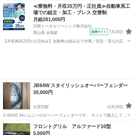
当然使用感あり めちゃくちゃ頑丈です
島根
出雲市
出雲市駅
外装、車外用品
アイバワークス
≪寮無料・月収35万円・正社員≫自動車系工
場での組立・加工・プレス 交替制
月給261,000円
日研トータルソーシング株式会社
7月24日
提携サイト
岡山県 水島駅
【月収例35万円×土日休み】自動車の組み立て作業／安定・安心の正社
員 自動車の組立作業 各生産ラインには最新鋭のロボットが導入されて
岡山
倉敷市
水島駅
その他
います。 専用レールに乗って流れてくる車の骨組みに、社内外の各部
品・ハンドル・足回り・ドア...
JB64W スタイリッシュオーバーフェンダー
30,000円
出雲市駅
12月24日
G BASE 64ジムニーのオーバーフェンダーです。 ネットで購入して
時間がなくて取り付けしていません 箱は開けましたが 新品 未使
島根
出雲市
出雲市駅
外装、車外用品
フェンダー
フロントグリル アルファード10型
用です。
5,000円