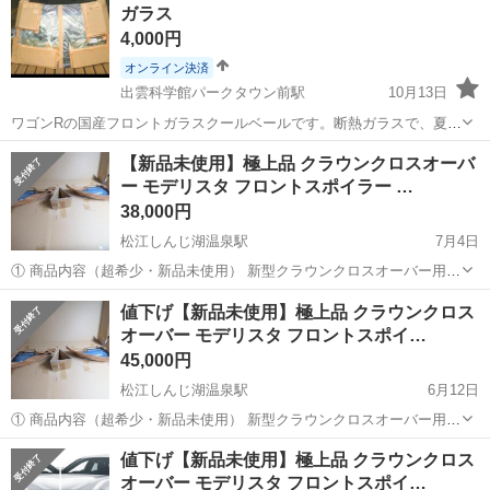
ガラス
り・ドア・シートなどの各...
4,000円
オンライン決済
出雲科学館パークタウン前駅
10月13日
ワゴンRの国産フロントガラスクールベールです。断熱ガラスで、夏場
は特に効果を感じました。細かいチッピングは、見落としあるかもし
島根
出雲市
出雲科学館パークタウン前駅
【新品未使用】極上品 クラウンクロスオーバ
れませんが、ヒビはもちろん、修理の必要な傷は、ありません。深い
ー モデリスタ フロントスポイラー …
外装、車外用品
フロントガラス
ブルーのぼかしが入ってます。車検も問...
38,000円
松江しんじ湖温泉駅
7月4日
① 商品内容（超希少・新品未使用） 新型クラウンクロスオーバー用
モデリスタ フロントスポイラーの左右カラードパーツ（プレシャスホ
島根
松江市
松江しんじ湖温泉駅
外装、車外用品
値下げ【新品未使用】極上品 クラウンクロス
ワイトパール 090 塗装済み部分のみ）です。 新品未使用の状態で残っ
オーバー モデリスタ フロントスポイ…
モデリスタ
ているものは非常に珍しく...
45,000円
松江しんじ湖温泉駅
6月12日
① 商品内容（超希少・新品未使用） 新型クラウンクロスオーバー用
モデリスタ フロントスポイラーの左右カラードパーツ（プレシャスホ
島根
松江市
松江しんじ湖温泉駅
外装、車外用品
値下げ【新品未使用】極上品 クラウンクロス
ワイトパール 090 塗装済み部分のみ）です。 新品未使用の状態で残っ
オーバー モデリスタ フロントスポイ…
モデリスタ
ているものは非常に珍しく...