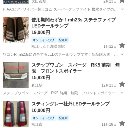
大田市駅
2月23日
PIAA(ピア) ワイパー替えゴム スーパーグラファイト 撥水タイプのウ
インドウォッシャーでも びびり音無し フロント左右 （右:未使用開封
島根
大田市
大田市駅
外装、車外用品
ゴム
使用期間わずか！mh23s ステラファイブ
済み､左:未使用未開封） 金属レール無し→純正の金属レールを使用 対
LEDテールランプ
応車種 ■【メ...
19,000円
オンライン決済
配送可
松江しんじ湖温泉駅
1月12日
ワゴンR mh23sに適合するLEDのテールランプです！新品購入後、半
月ぐらい付けてそのあとに車を売ってしまったため不要になりまし
島根
松江市
松江しんじ湖温泉駅
外装、車外用品
ステップワゴン スパーダ RK5 前期 無
た！ もちろんLED弾切れ無しです！ 車検用の反射板と購入時について
限 フロントスポイラー
mh2
た袋も付属します！ LED...
15,920円
直江駅
12月13日
ステップワゴン スパーダ RK5 前期 無限 フロントスポイラー
傷、汚れ、割れあります。補修してお使いください。 出雲市斐川町に
島根
出雲市
直江駅
外装、車外用品
スパーダ
スティングレー社外LEDテールランプ
て手渡し希望です。 よろしくお願いします。 価格交渉してください。
10,000円
希望金額メッセージお...
オンライン決済
配送可
松江市
11月19日