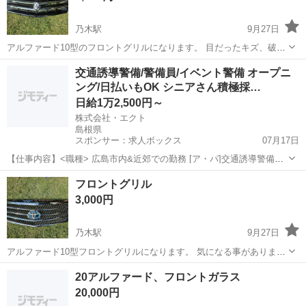
乃木駅
9月27日
アルファード10型のフロントグリルになります。 目だったキズ、破損
ありません。 気になる事がありましたら、お問い合わせ下さい。 代理
島根
松江市
乃木駅
外装、車外用品
フロントグリル
交通誘導警備/警備員/イベント警備 オープニ
出品
ング/日払いもOK シニアさん積極採…
日給1万2,500円～
株式会社・エクト
島根県
スポンサー：求人ボックス
07月17日
【仕事内容】<職種> 広島市内&近郊での勤務 [ア・パ]交通誘導警備、
警備員、イベント警備 <雇用形態> アルバイト・パート <給与> [ア・
アルバイト・パート
フロントグリル
パ]日給12,500円～ 交通費: マイカー・自転車・バイク通勤OK 昇給あ
3,000円
り 警備業法...
乃木駅
9月27日
アルファード10型フロントグリルになります。 気になる事がありまし
たら、お問い合わせ下さい。 代理出品
島根
松江市
乃木駅
外装、車外用品
フロントグリル
20アルファード、フロントガラス
20,000円