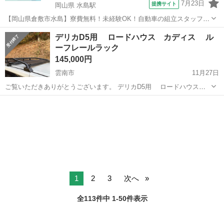
7月23日
提携サイト
岡山県 水島駅
【岡山県倉敷市水島】寮費無料！未経験OK！自動車の組立スタッフ
《お仕事No.NS0089》 お仕事について 車の組立作業です。専用レール
岡山
倉敷市
水島駅
その他
デリカD5用 ロードハウス カディス ル
に乗って流れてくる車の骨組みに、車内外の各部品・ハンドル・足回
ーフレールラック
り・ドア・シートなどの各...
145,000円
雲南市
11月27日
ご覧いただきありがとうございます。 デリカD5用 ロードハウス
カディスルーフレールラックです。 後期型デリカD5に装着しておりま
島根
雲南市
外装、車外用品
ルーフレール
した。 購入後1年ほど使用 見た目で装着していた為、荷物は一度も乗
せておりませんが、使用に...
1
2
3
次へ
全113件中 1-50件表示