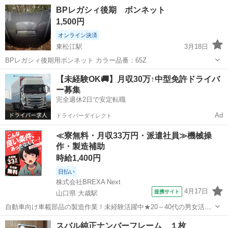
島根
松江市
揖屋駅
外装、車外用品
三段シート
BPレガシィ後期 ボンネット
1,500円
オンライン決済
東松江駅
3月18日
BPレガシィ後期用ボンネット カラー品番：65Z
島根
松江市
東松江駅
外装、車外用品
ボンネット
【未経験OK🚚】月収30万↑中型免許ドライバ
ー募集
完全週休2日で安定転職
Ad
ドライバーダイレクト
≪寮無料・月収33万円・派遣社員≫機械操
作・製造補助
時給1,400円
日払い
株式会社BREXA Next
4月17日
提携サイト
山口県 大歳駅
自動車向け車載部品の製造作業！未経験活躍中★20～40代の男女活躍
中！友達同士での応募OK！備品付きワンルーム寮費無料！赴任旅費会
山口
山口市
大歳駅
その他
スバル純正ナンバーフレーム １枚
社負担！生活支援物資事前対応可◎格安食堂利用可！年間休日135日