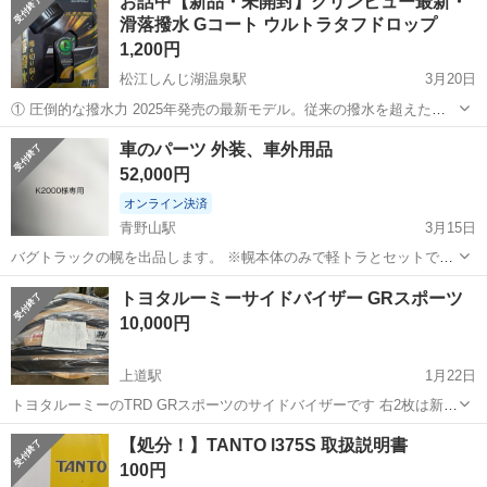
お話中【新品・未開封】クリンビュー最新・
滑落撥水 Gコート ウルトラタフドロップ
1,200円
松江しんじ湖温泉駅
3月20日
​① 圧倒的な撥水力 2025年発売の最新モデル。従来の撥水を超えた
「滑落性」で、雨粒が弾け飛びます。YouTube等のレビューでも高評
島根
松江市
松江しんじ湖温泉駅
外装、車外用品
車のパーツ 外装、車外用品
価の、クリンビュー史上最高傑作です。 ​② 新品・未開封 定価1,700円
クリンビュー
52,000円
ほどですが、別...
オンライン決済
青野山駅
3月15日
バグトラックの幌を出品します。 ※幌本体のみで軽トラとセットでは
販売しておりません Bug-trucｋ Ｃａｍｐｅｒ Ｐｒｏテントキット カ
島根
鹿足郡
青野山駅
外装、車外用品
カーキ
トヨタルーミーサイドバイザー GRスポーツ
ーキ色フレーム 幌カーキ＋カモ （アクティトラック、EBD-HA9専
10,000円
用） 5年...
上道駅
1月22日
トヨタルーミーのTRD GRスポーツのサイドバイザーです 右2枚は新
品 左2枚は1年使用品になります 使用品は古いテープを剥がしプライ
島根
松江市
上道駅
外装、車外用品
TRD
【処分！】TANTO l375S 取扱説明書
マー処理後スリーMの両面テープを貼り付けてあり 新品同様の貼り
100円
付け強度です 手渡し希望です...