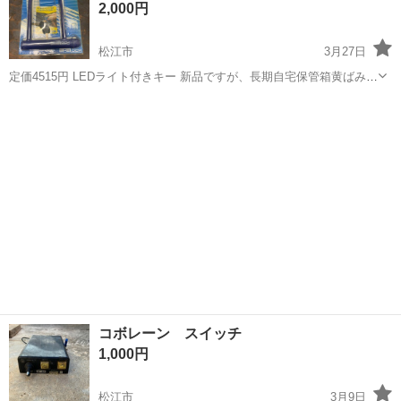
2,000円
松江市
3月27日
定価4515円 LEDライト付きキー 新品ですが、長期自宅保管箱黄ばみあ
り 電池未確認 どなたか必要な方がおられたら(^^) 新生活に向けて！
島根
松江市
外装、車外用品
カギ
コボレーン スイッチ
1,000円
松江市
3月9日