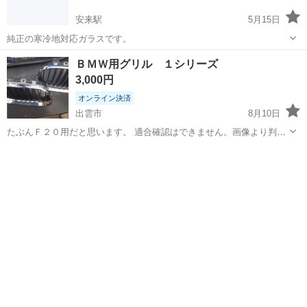
安来駅
5月15日
純正の寒冷地対応ガラスです。
島根
安来市
安来駅
外装、車外用品
フロントガラス
ＢＭＷ用グリル １シリーズ
3,000円
オンライン決済
出雲市
8月10日
たぶんＦ２０用だと思います。 適合確認はできません。画像より判断
お願いします。 送料は送料着払いにて。簡易包装です。 ノークレーム
島根
出雲市
外装、車外用品
グリル
ノーリターンのみ受け付けます。