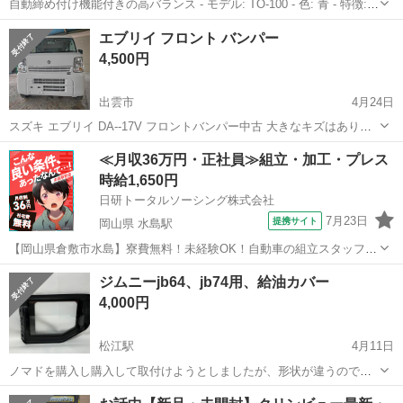
自動締め付け機能付きの高バランス - モデル: TO-100 - 色: 青 - 特徴:
自動締め付け、2式ロック、高バランス設計 ご覧いただきありがとう
島根
松江市
外装、車外用品
自動
エブリイ フロント バンパー
ございます。
4,500円
出雲市
4月24日
スズキ エブリイ DA--17V フロントバンパー中古 大きなキズはありま
せん。 目だったキズもありません。 中古ですから小さな小キズがある
島根
出雲市
外装、車外用品
バンパー
≪月収36万円・正社員≫組立・加工・プレス
かも しれませんが見た目はキレイな バンパーになります。 ノウクレ
時給1,650円
ム ノウ...
日研トータルソーシング株式会社
7月23日
提携サイト
岡山県 水島駅
【岡山県倉敷市水島】寮費無料！未経験OK！自動車の組立スタッフ
《お仕事No.NS0089》 お仕事について 車の組立作業です。専用レール
岡山
倉敷市
水島駅
その他
ジムニーjb64、jb74用、給油カバー
に乗って流れてくる車の骨組みに、車内外の各部品・ハンドル・足回
4,000円
り・ドア・シートなどの各...
松江駅
4月11日
ノマドを購入し購入して取付けようとしましたが、形状が違うので取
付けられませんでしたので、お譲りします。
島根
松江市
松江駅
外装、車外用品
譲り