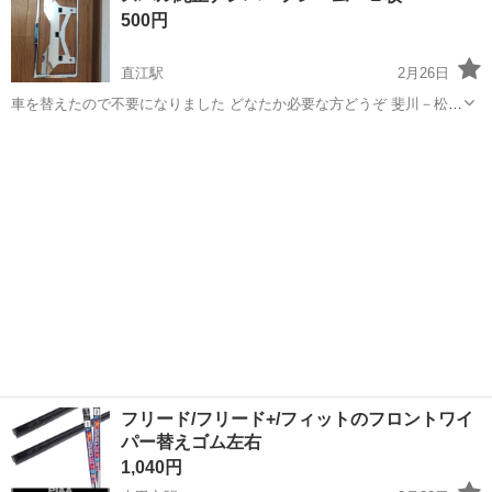
500円
♪《山口県山口市》 人気の工...
直江駅
2月26日
車を替えたので不要になりました どなたか必要な方どうぞ 斐川－松江
間なら持って行けます
島根
出雲市
直江駅
外装、車外用品
フレーム
フリード/フリード+/フィットのフロントワイ
パー替えゴム左右
1,040円