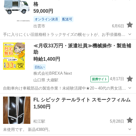
格
59,000円
オンライン決済
配送可
出雲市
6月6日
手に入りにくい旧規格軽トラックサイズの幌セットが、お手頃価格で
す。 新品未使用。未開封。 ★ 角荷構造で荷物タップリ収納できま
島根
出雲市
外装、車外用品
軽トラック
≪月収33万円・派遣社員≫機械操作・製造補
す。 ★ 大人気の軽トラ用テントでこの価格は破格です ！！ ★ 大切な
助
荷物を風・雨・雪・...
時給1,400円
日払い
株式会社BREXA Next
4月17日
提携サイト
山口県 大歳駅
自動車向け車載部品の製造作業！未経験活躍中★20～40代の男女活躍
中！友達同士での応募OK！備品付きワンルーム寮費無料！赴任旅費会
山口
山口市
大歳駅
その他
FL シビック テールライト スモークフィルム
社負担！生活支援物資事前対応可◎格安食堂利用可！年間休日135日
1,500円
♪《山口県山口市》 人気の工...
松江駅
5月28日
未使用です。 新品4380円。