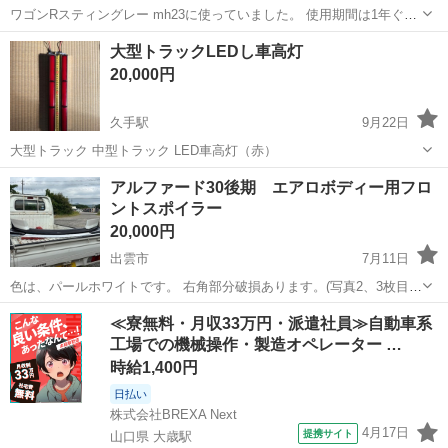
ワゴンRスティングレー mh23に使っていました。 使用期間は1年ぐら
いです。 サクラ模様のスモール＆ストップランプ ウィンカー＆バック
島根
松江市
外装、車外用品
スティングレー
大型トラックLEDし車高灯
ランプはLEDです。
20,000円
久手駅
9月22日
大型トラック 中型トラック LED車高灯（赤）
島根
大田市
久手駅
外装、車外用品
トラック
アルファード30後期 エアロボディー用フロ
ントスポイラー
20,000円
出雲市
7月11日
色は、パールホワイトです。 右角部分破損あります。(写真2、3枚目)
割れた部分は後ろから接着すればほとんど目立たなくなると思いま
島根
出雲市
外装、車外用品
スポイラー
≪寮無料・月収33万円・派遣社員≫自動車系
す。 左側パッキン外れてますが付ける時に貼り合わせれば問題ないと
工場での機械操作・製造オペレーター …
思います。 某...
時給1,400円
日払い
株式会社BREXA Next
4月17日
提携サイト
山口県 大歳駅