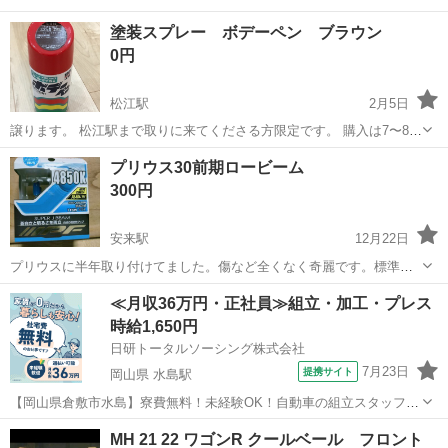
塗装スプレー ボデーペン ブラウン
0円
松江駅
2月5日
譲ります。 松江駅まで取りに来てくださる方限定です。 購入は7〜8年
ほど前です。 量は8割ほど残っています。
島根
松江市
松江駅
外装、車外用品
スプレー
プリウス30前期ロービーム
300円
安来駅
12月22日
プリウスに半年取り付けてました。傷など全くなく奇麗です。標準よ
り明るいです。
島根
安来市
安来駅
外装、車外用品
全く
≪月収36万円・正社員≫組立・加工・プレス
時給1,650円
日研トータルソーシング株式会社
7月23日
提携サイト
岡山県 水島駅
【岡山県倉敷市水島】寮費無料！未経験OK！自動車の組立スタッフ
《お仕事No.NS0089》 お仕事について 車の組立作業です。専用レール
岡山
倉敷市
水島駅
その他
MH 21 22 ワゴンR クールベール フロント
に乗って流れてくる車の骨組みに、車内外の各部品・ハンドル・足回