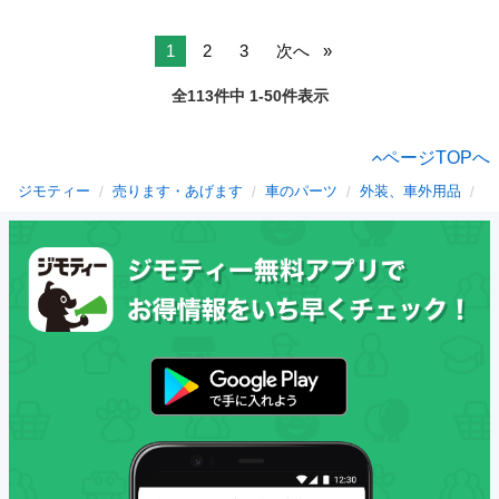
1
2
3
次へ
全113件中 1-50件表示
ページTOPへ
ジモティー
売ります・あげます
車のパーツ
外装、車外用品
島