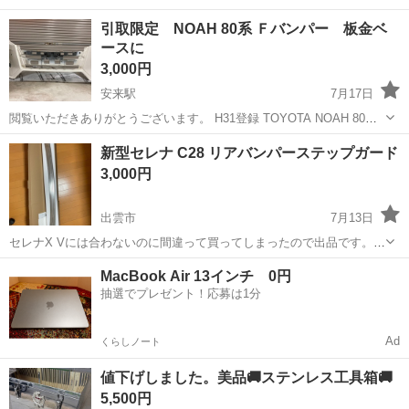
引取限定 NOAH 80系 Ｆバンパー 板金ベ
ースに
3,000円
安来駅
7月17日
閲覧いただきありがとうございます。 H31登録 TOYOTA NOAH 80系
パールホワイト フロントバンパーの出品です。 画像４枚目に車検証
島根
安来市
安来駅
外装、車外用品
バンパー
新型セレナ C28 リアバンパーステップガード
情報を載せていますので、類別・型式から詳細をご確認下さい。 脱着
3,000円
後、一時洗浄〜...
出雲市
7月13日
セレナX Vには合わないのに間違って買ってしまったので出品です。
合わせてみただけなので未使用になります。 合う方式は添付画像から
島根
出雲市
外装、車外用品
MacBook Air 13インチ 0円
確認ください。 取引は自宅か、ゆめタウン斐川のどちらかを指定しま
抽選でプレゼント！応募は1分
リアバンパーステップガード
すのでお願いします。 取り...
Ad
くらしノート
値下げしました。美品🚚ステンレス工具箱🚚
5,500円