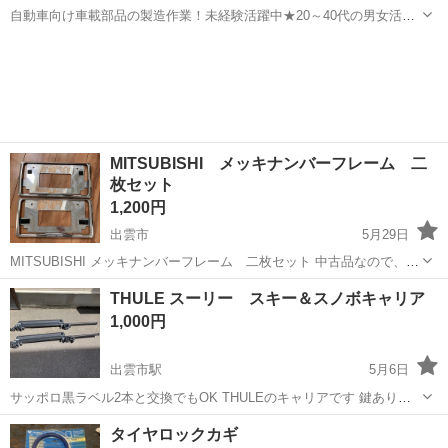
自動車向け車載部品の製造作業！未経験活躍中★20～40代の男女活躍
中！友達同士での応募OK！備品付きワンルーム寮費無料！赴任旅費会
山口
山口市
大歳駅
その他
社負担！生活支援物資事前対応可◎格安食堂利用可！年間休日135日
♪《山口県山口市》 人気の工...
MITSUBISHI メッキナンバーフレーム 二
枚セット
1,200円
出雲市
5月29日
MITSUBISHI メッキナンバーフレーム 二枚セット 中古品なので、傷
や錆等は見受けられますが、 ナンバーを挟み込むと真ん中は見えませ
島根
出雲市
外装、車外用品
セット
THULE スーリー スキー＆スノボキャリア
んので、傷や曇りはなくなります。 フレーム部分はわりかし綺麗だと
1,000円
思います。 車のド...
出雲市駅
5月6日
サッポロ黒ラベル2本と交換でもOK THULEのキャリアです 鍵ありま
す エンドキャップが一つありません VOLVO V70で使用していました
島根
出雲市
出雲市駅
外装、車外用品
THULE
タイヤロックカギ
VOLVO V70程度のサイズの車両に会うと思います