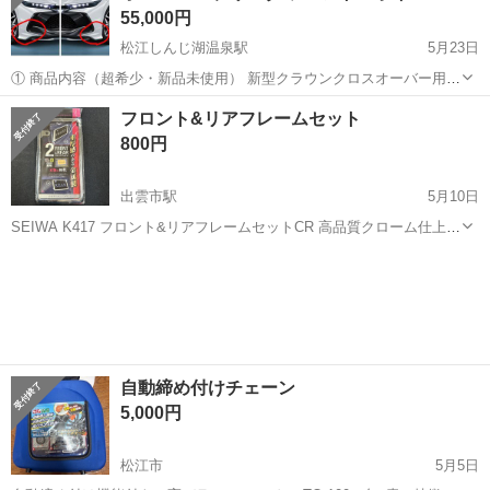
55,000円
松江しんじ湖温泉駅
5月23日
① 商品内容（超希少・新品未使用） 新型クラウンクロスオーバー用
モデリスタ フロントスポイラーの左右カラードパーツ（プレシャスホ
島根
松江市
松江しんじ湖温泉駅
外装、車外用品
フロント&リアフレームセット
ワイトパール 090 塗装済み部分のみ）です。 新品未使用の状態で残っ
モデリスタ
800円
ているものは非常に珍しく...
出雲市駅
5月10日
SEIWA K417 フロント&リアフレームセットCR 高品質クローム仕上げ
普通&軽自動車兼用②枚セット ナンバープレートのキズ、曲がりを予
島根
出雲市
出雲市駅
外装、車外用品
防 しっかりカンタン取り付け 純正ボルトだけでしっかり固定できま
ナンバープレート
す。 ご覧い...
自動締め付けチェーン
5,000円
松江市
5月5日