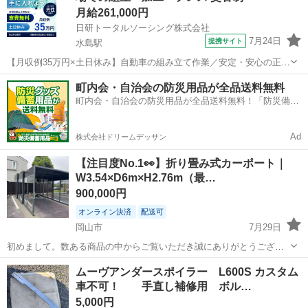
月給261,000円
日研トータルソーシング株式会社
7月24日
提携サイト
水島駅
【月収例35万円×土日休み】自動車の組み立て作業／安定・安心の正社
員 自動車の組立作業 各生産ラインには最新鋭のロボットが導入されて
岡山
倉敷市
水島駅
その他
町内会・自治会の防災用品が全品送料無料
います。 専用レールに乗って流れてくる車の骨組みに、社内外の各部
町内会・自治会の防災用品が全品送料無料！「防災備蓄
品・ハンドル・足回り・ドア...
用品ドットコム」
Ad
株式会社ドリームデッサン
【注目度No.1👀】折り畳み式カーポート｜
W3.54×D6m×H2.76m（最…
900,000円
オンライン決済
配送可
岡山市
7月29日
初めまして。数ある商品の中からご覧いただき誠にありがとうござい
ます。 【ご入札前に、必ず在庫確認・お見積り依頼をお願いいたしま
岡山
岡山市
外装、車外用品
カーポート
ムーヴアンダースポイラー L600S カスタム
す】 ■ 本商品の特徴 こちらは 折り畳み式カーポート となります。 折
車不可！ 手直し補修用 ボル…
りたたんだ状態...
5,000円