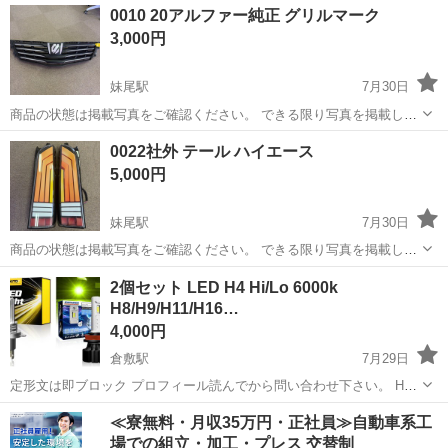
岡山
岡山市
津山駅
外装、車外用品
0010 20アルファー純正 グリルマーク
れ、傷などありません 台座、樹脂、スポンジにも劣化や艶引けありま
3,000円
せん 掲...
妹尾駅
7月30日
商品の状態は掲載写真をご確認ください。 できる限り写真を掲載して
おりますが、画像では確認しづらい傷・汚れ・摩耗・経年劣化などが
岡山
岡山市
妹尾駅
外装、車外用品
0022社外 テール ハイエース
ある場合があります。 気になる点がございましたら、必ずご入札前に
5,000円
ご質問をお願いいたします。 中古...
妹尾駅
7月30日
商品の状態は掲載写真をご確認ください。 できる限り写真を掲載して
おりますが、画像では確認しづらい傷・汚れ・摩耗・経年劣化などが
岡山
岡山市
妹尾駅
外装、車外用品
2個セット LED H4 Hi/Lo 6000k
ある場合があります。 気になる点がございましたら、必ずご入札前に
H8/H9/H11/H16…
ご質問をお願いいたします。 中古...
4,000円
倉敷駅
7月29日
定形文は即ブロック プロフィール読んでから問い合わせ下さい。 H4
の Hi/Lo切替タイプの6000K H8/H9/H11/H16共通のレモンイエロー
岡山
倉敷市
倉敷駅
外装、車外用品
≪寮無料・月収35万円・正社員≫自動車系工
どちらも車検対応品と記載ある物をアマゾンで購入しました。 ...
場での組立・加工・プレス 交替制