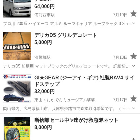
64,000円
備前西市駅
7月19日
プロ用 200系 ハイエース アルミ ルーフキャリア ルーフラック 3.2m
組み立て不要 超頑丈 立体駐車場の進入可 ２年くらい前に ２０万円ほ
岡山
岡山市
備前西市駅
外装、車外用品
デリカD5 グリルデコシート
どで購入しました。 経年に伴う小傷はありますが ボルトなどのサビも
5,000円
な...
清輝橋駅
7月18日
デリカD5 前期用 マットブラックのグリルデコシートです。 詳細情報
はオートフラッグスさんの商品ページをご覧下さい。
岡山
岡山市
清輝橋駅
外装、車外用品
GI★GEAR (ジーアイ・ギア) 社製RAV4 サイ
ドステップ
32,000円
東山・おかでんミュージアム駅駅
7月17日
岡山県内、広島県福山市、兵庫県姫路市で直接取引希望です。（上記
場所以外も要相談可） 車売却のため出品してます。 約1年半使用して
岡山
岡山市
東山・おかでんミュージアム駅駅
断捨離セール中✨速がけ救急隊ネット
いたため、キズ、サビ等はございます。 他サイトでも出品しておりま
外装、車外用品
GEAR
8,000円
すので、早いもの勝ちです