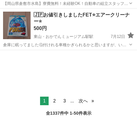
【岡山県倉敷市水島】寮費無料！未経験OK！自動車の組立スタッフ
《お仕事No.NS0089》 お仕事について 車の組立作業です。専用レール
岡山
倉敷市
水島駅
その他
🇯🇵お値引きしましたFET⭐エアークリーナ
に乗って流れてくる車の骨組みに、車内外の各部品・ハンドル・足回
ー⭐
り・ドア・シートなどの各...
500円
東山・おかでんミュージアム駅駅
7月12日
倉庫に眠ってました🤔付けれる車種かぎられるかと思いますが、いか
がですか？使用したけいせきはありませんが古い物なのでご理解宜し
岡山
岡山市
東山・おかでんミュージアム駅駅
くお願いいたします🙇
外装、車外用品
エアークリーナー
1
2
3
...
次へ
全1337件中 1-50件表示