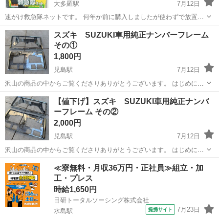
大多羅駅
7月12日
速がけ救急隊ネットです。 何年か前に購入しましたが使わずで放置し
てて自分には必要無いかなぁ。と思い出品する事にしました。 は傷ん
岡山
岡山市
大多羅駅
外装、車外用品
救急隊
スズキ SUZUKI車用純正ナンバーフレーム
でますが中身は新品未使用です。 取扱説明書も未開封です。 検討よろ
その①
しくお願いします 他にも出品し...
1,800円
児島駅
7月12日
沢山の商品の中からご覧くださりありがとうございます。 はじめに、
プロフィールを全く読まずに定型文を送ってこられる方がとても多い
岡山
倉敷市
児島駅
外装、車外用品
フレーム
【値下げ】スズキ SUZUKI車用純正ナンバ
です💦 ちゃんと読んでいただいた上でお問い合わせください。 読んで
ーフレーム その②
ない方であろうと思われる方は問...
2,000円
児島駅
7月12日
沢山の商品の中からご覧くださりありがとうございます。 はじめに、
プロフィールを全く読まずに定型文を送ってこられる方がとても多い
岡山
倉敷市
児島駅
外装、車外用品
フレーム
≪寮無料・月収36万円・正社員≫組立・加
です💦 ちゃんと読んでいただいた上でお問い合わせください。 読んで
工・プレス
ない方であろうと思われる方は問...
時給1,650円
日研トータルソーシング株式会社
7月23日
提携サイト
水島駅