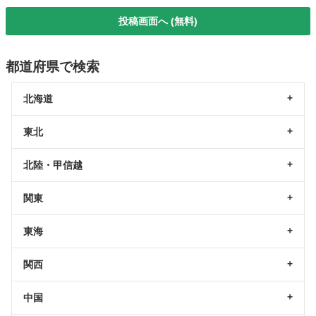
投稿画面へ (無料)
都道府県で検索
北海道
東北
北陸・甲信越
関東
東海
関西
中国