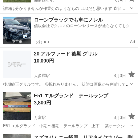
詳細は分かりませんが作業灯のようなもの LEDだと思います 直径
115mm 新品ですが、ひとつのステーが錆あります。 3つセット
岡山
岡山市
備前西市駅
外装、車外用品
フォグランプ
ローンブラックでも車にノレル
信販会社でクルマのローンやリースが通らなくてもクル
マをご利用いただけるサービスがあります！
Ad
（株）ICT
20 アルファード 後期 グリル
10,000円
大多羅駅
8月3日
後期純正グリルです。 爪折れありません。 状態は画像から判断してく
ださい。 ANH20 ANH25 GGH20 GGH25
岡山
岡山市
大多羅駅
外装、車外用品
グリル
E51 エルグランド テールランプ
3,800円
万富駅
8月3日
E51 エルグランド 中期〜後期 テールランプ 上下 某オークショ
ンにて商品ランクの目立った傷や汚れなしとのことで購入したんです
岡山
赤磐市
万富駅
外装、車外用品
テール
スズキジムニー軽四 リアタイヤカバー 割