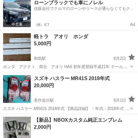
ローンブラックでも車にノレル
社負担！生活支援物資事前対応可◎格安食堂利用可！年間休日135日
信販会社でクルマのローンやリースが通らなくてもクル
♪《山口県山口市》 人気の工...
マをご利用いただけるサービスがあります！
Ad
（株）ICT
軽トラ アオリ ホンダ
5,000円
和気駅
8月2日
ホンダ アクティ 荷台 アオリ HA6 初年度登録平成21年 テールゲ
ートチェーン付き ヘコミ、サビあります まだ使えます
岡山
和気郡
和気駅
外装、車外用品
スズキ ハスラー MR41S 2018年式
20,000円
美作追分駅
8月1日
スズキ ハスラー MR41S 2018年式 【商品詳細】 ・年式：2018年式 ・
型式：MR41S Gグレード 4WD ・車台番号：MR41S-304763 ・色：ク
岡山
苫田郡
美作追分駅
外装、車外用品
ハスラー
【新品】NBOXカスタム純正エンブレム
リームベージュ / カラーコード ZVG ・走行距離：9...
2,000円