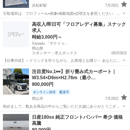
浜松町駅
7月29日
引取場所は、プロフィール•画像•掲載地図•説明文を参照ください、こ
れ以上お伝えする事は有りません。 ムーヴ初期型カスタム車以外 ラッ
岡山
岡山市
浜松町駅
外装、車外用品
高収入/即日可「フロアレディ募集」スナック
カー塗装褪せ剥げ劣化ムラ痛み ★ABC岡山★ 【古物許可証】 岡山県
求人
公安委員会 ...
時給3,000円～
Xanadu.「ザナドゥ」
岡山県
スポンサー：求人ボックス
08月06日
【仕事内容】～ドリンクを作りながら、お客様とお喋り～ あなたにお
まかせすることは、基本的にこれだけです! もちろん、ママがフォロー
アルバイト・パート
注目度No.1👀】折り畳み式カーポート｜
してくれるので未経験者さんもご安心ください わからないことは、溜
W3.54×D6m×H2.76m（最小…
め込まずに遠慮なく聞いてみましょう...
900,000円
オンライン決済
配送可
岡山市
7月28日
初めまして。数ある商品の中からご覧いただき誠にありがとうござい
ます。 【ご入札前に、必ず在庫確認・お見積り依頼をお願いいたしま
岡山
岡山市
外装、車外用品
カーポート
日産180sx 純正フロントバンパー 希少 価格
す】 ■ 本商品の特徴 こちらは 折り畳み式カーポート となります。 折
高騰
りたたんだ状態...
80,000円