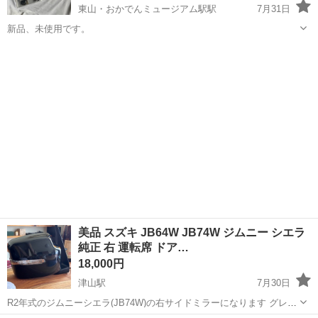
東山・おかでんミュージアム駅駅
7月31日
新品、未使用です。
岡山
岡山市
東山・おかでんミュージアム駅駅
外装、車外用品
NBOX
美品 スズキ JB64W JB74W ジムニー シエラ
純正 右 運転席 ドア…
18,000円
津山駅
7月30日
R2年式のジムニーシエラ(JB74W)の右サイドミラーになります グレー
ドJCで電動格納、ミラーヒーター付き ミラー部に水垢やスケール汚