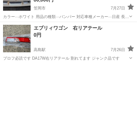
笠岡市
7月27日
カラー···ホワイト 用品の種類···バンパー 対応車種メーカー···日産 長期
保管品です。 キズ、破れなどはあります。 再塗装前提でお願いしま
岡山
笠岡市
外装、車外用品
バンパー
エブリィワゴン 右リアテール
す。 詳しいグレードやフィッティングなどは分かりません。 写真での
0円
判断をお願い...
高島駅
7月26日
プロフ必読です DA17W右リアテール 割れてます ジャンク品です
岡山
岡山市
高島駅
外装、車外用品