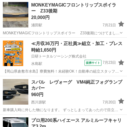
岡山
岡山市
法界院駅
外装、車外用品
MONKEYMAGICフロントリップスポイラ
ー Z33後期
20,000円
浦田駅
7月21日
MONKEYMAGICフロントリップスポイラー Z33後期につけてました
カーボン調です 裏に少し擦り傷ありますが(写真4枚目参考) 美品なほ
岡山
倉敷市
浦田駅
外装、車外用品
≪月収36万円・正社員≫組立・加工・プレス
うですが 中古なのをご理解ください お気軽にお問い合わせください
フロントリップスポイラー
時給1,650円
(^^)
日研トータルソーシング株式会社
7月23日
提携サイト
水島駅
【岡山県倉敷市水島】寮費無料！未経験OK！自動車の組立スタッフ
《お仕事No.NS0089》 お仕事について 車の組立作業です。専用レール
岡山
倉敷市
水島駅
その他
スバル レヴォーグ VM4純正フォグランプ
に乗って流れてくる車の骨組みに、車内外の各部品・ハンドル・足回
カバー
り・ドア・シートなどの各...
960円
西川原駅
7月20日
新車購入時に外した物になります。 ずっとしまってあったので目立っ
たキズ等は ありません。 レヴォーグVM4 D型です。 3月には捨てよう
岡山
岡山市
西川原駅
外装、車外用品
レヴォーグ
プロ用200系ハイエース アルミルーフキャリ
と思っています。
ア3.2m