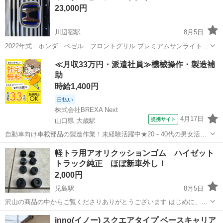
23,000円
川辺宿駅
8月5日
2022年式 ホンダ ベゼル フロントグリル プレミアムサンライトホ
ワイトP2022年11月購入したマイナーチェンジ前のベゼルで、オプシ
岡山
倉敷市
川辺宿駅
外装、車外用品
ベゼル
≪月収33万円・派遣社員≫機械操作・製造補
ョングリルにしたので純正グリルが付いて来てずっと保管していたの
助
で、未使用品です。車買い替...
時給1,400円
日払い
株式会社BREXA Next
4月17日
提携サイト
山口県 大歳駅
自動車向け車載部品の製造作業！未経験活躍中★20～40代の男女活躍
中！友達同士での応募OK！備品付きワンルーム寮費無料！赴任旅費会
山口
山口市
大歳駅
その他
軽トラ用アオリクッションゴム ハイゼット
社負担！生活支援物資事前対応可◎格安食堂利用可！年間休日135日
トラック純正 ほぼ新車外し！
♪《山口県山口市》 人気の工...
2,000円
児島駅
8月5日
沢山の商品の中からご覧くださりありがとうございます はじめに、プ
ロフィールを全く読まずに定型文を送ってこられる方がとても多いで
岡山
倉敷市
児島駅
外装、車外用品
トラック
inno(イノー) スクエアタイプ ベースキャリア
す💦 ちゃんと読んでいただいた上でお問い合わせください。 読んでな