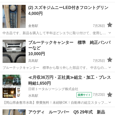
(2) スズキジムニーLED付きフロントグリン
4,000円
倉敷駅
7月26日
中古品です、新品を購入して半年ほどシエラに取り付けて、使用して
いました、必要か無くなった為、手離すことにします、完璧を求める
岡山
倉敷市
倉敷駅
外装、車外用品
スズキジムニー
ブルーテックキャンター 標準 純正バンパ
方、神経質な方はご遠慮ください、取り引き後の、ノークレーム、ノ
ーなど
ーリターン、ノーキャンセルは、お受け出...
10,000円
高島駅
7月25日
ブルーテックキャンター 標準から取り外した部品です。 中古なので
キズや汚れあります。 画像の通りバンパー・グリル・コーナーパネ
岡山
岡山市
高島駅
外装、車外用品
≪月収36万円・正社員≫組立・加工・プレス
ル・フェンダーパネルになります。
ブルーテックキャンター
時給1,650円
日研トータルソーシング株式会社
7月23日
提携サイト
水島駅
【岡山県倉敷市水島】寮費無料！未経験OK！自動車の組立スタッフ
《お仕事No.NS0089》 お仕事について 車の組立作業です。専用レール
岡山
倉敷市
水島駅
その他
アウディ ルーフバー Q5 29年式 新品
に乗って流れてくる車の骨組みに、車内外の各部品・ハンドル・足回