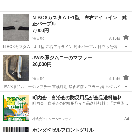
N-BOXカスタムJF1型 左右アイライン 純
正パープル
7,000円
浦田駅
8月6日
N-BOXカスタム JF1型 左右アイライン 純正パープル 目立った傷な
どはないですけど 多少の小キズはあります 中古なのをご理解ください
岡山
倉敷市
浦田駅
外装、車外用品
カスタム
JW23系ジムニーのマフラー
お気軽にお問い合わせください(^^)
30,000円
浦田駅
8月6日
JW23系ジムニーのマフラー 車検対応 静香御前マフラー 純正バンパー
には 専用取付時パーツ加工ありですが バンパー取り外して装着してま
岡山
倉敷市
浦田駅
外装、車外用品
バンパー
町内会・自治会の防災用品が全品送料無料
したのでありません ご自身でご用意ください。 4年で1万キロほど走行
町内会・自治会の防災用品が全品送料無料！「防災備蓄
でしかつけてませ...
用品ドットコム」
Ad
株式会社ドリームデッサン
ホンダベゼルフロントグリル