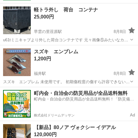
軽トラ外し 荷台 コンテナ
25,000円
早雲の里荏原駅
8月8日
u61tミニキャブより外した荷台コンテナです 元々画像⑤みたいなカラ
ーでした 黒色の塗料で看板消してます 天井は元カラーのままです 再
岡山
井原市
早雲の里荏原駅
外装、車外用品
スズキ エンブレム
塗装や物置としてどうでしょうか？ 取り付け金具や鍵は 付属します
1,200円
画像で確認して下さい 欠...
福井駅
8月8日
スズキ エンブレム 未使用です。 初期傷程度の傷すら許容できない神
経質な方には不向きです。
岡山
倉敷市
福井駅
外装、車外用品
町内会・自治会の防災用品が全品送料無料
町内会・自治会の防災用品が全品送料無料！「防災備蓄
用品ドットコム」
Ad
株式会社ドリームデッサン
【新品】80ノア ヴォクシー イデアル
120,000円