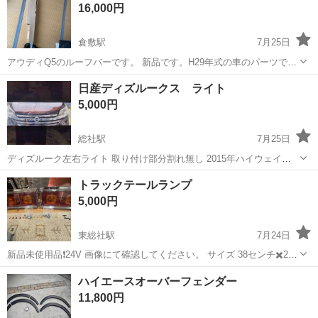
16,000円
り・ドア・シートなどの各...
倉敷駅
7月25日
アウディQ5のルーフバーです。 新品です。H29年式の車のパーツで
す。
岡山
倉敷市
倉敷駅
外装、車外用品
日産ディズルークス ライト
5,000円
総社駅
7月25日
ディズルーク左右ライト 取り付け部分割れ無し 2015年ハイウェイス
ターからの取り外し。 磨き済み
岡山
総社市
総社駅
外装、車外用品
ライト
トラックテールランプ
5,000円
東総社駅
7月24日
新品未使用品❗️24V 画像にて確認してください。 サイズ 38センチ✖️20
センチ幅100ミリ
岡山
総社市
東総社駅
外装、車外用品
ハイエースオーバーフェンダー
11,800円