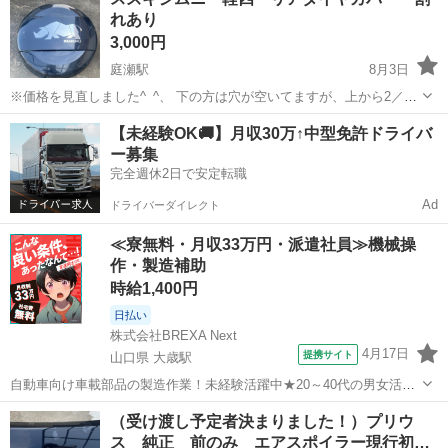
が 届いてびっくり 傷まみれ 商品状態はワタクシ的には その2つ
れあり
下のランクの傷やよごれありの商...
3,000円
庭瀬駅
8月3日
※価格を見直しました^_^、 下の方は穴が空いてますが、上から2／３
くらいまではキレイでサイの絵もあるので、 3000円でいかがですか？
岡山
岡山市
庭瀬駅
外装、車外用品
【未経験OK🚚】月収30万↑中型免許ドライバ
^_^、 ズズキジムニー軽四の背面タイヤカバーです。 バックでぶつけ
ー募集
てしまい下部が割れ...
完全週休2日で安定転職
Ad
ドライバーダイレクト
≪寮無料・月収33万円・派遣社員≫機械操
作・製造補助
時給1,400円
日払い
株式会社BREXA Next
4月17日
提携サイト
山口県 大歳駅
自動車向け車載部品の製造作業！未経験活躍中★20～40代の男女活躍
中！友達同士での応募OK！備品付きワンルーム寮費無料！赴任旅費会
山口
山口市
大歳駅
その他
（受け渡し予定者決まりました！）プリウ
社負担！生活支援物資事前対応可◎格安食堂利用可！年間休日135日
ス 純正 前のみ エアスポイラー現行初
♪《山口県山口市》 人気の工...