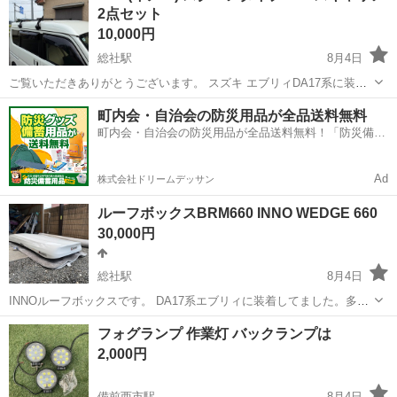
2点セット
い方であろうと思われる方は問い...
10,000円
総社駅
8月4日
ご覧いただきありがとうございます。 スズキ エブリィDA17系に装着
しておりました。 多少の使用感などはございますが、目立った傷など
岡山
総社市
総社駅
外装、車外用品
町内会・自治会の防災用品が全品送料無料
はございません。 お急ぎの方は取りに来られても結構ですし、お急ぎ
町内会・自治会の防災用品が全品送料無料！「防災備蓄
でなければ日にちなど...
用品ドットコム」
Ad
株式会社ドリームデッサン
ルーフボックスBRM660 INNO WEDGE 660
30,000円
総社駅
8月4日
INNOルーフボックスです。 DA17系エブリィに装着してました。多少
の使用感はありますが外観は目立った傷等もなくとてもキレイだと思
岡山
総社市
総社駅
外装、車外用品
フォグランプ 作業灯 バックランプは
います。 物が大きい為、お急ぎの方は取りに来ていただいても結構で
2,000円
すし、お急ぎでなければ隣...
備前西市駅
8月4日