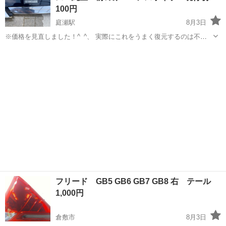
期…
100円
庭瀬駅
8月3日
※価格を見直しました！^_^、 実際にこれをうまく復元するのは不可
能かもしれないなぁ と思い、 ウレタンバンパーなどの補修素材くらい
岡山
岡山市
庭瀬駅
外装、車外用品
にしかならないなぁ とも思って100円にしました！^_^、 自宅まで引き
取りでよろしくお願い...
フリード GB5 GB6 GB7 GB8 右 テール
1,000円
倉敷市
8月3日