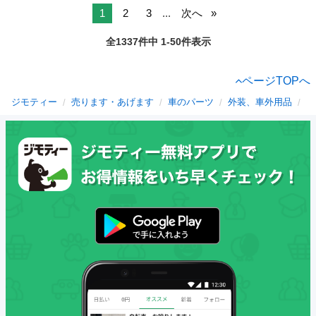
1
2
3
...
次へ
全1337件中 1-50件表示
ページTOPへ
ジモティー
売ります・あげます
車のパーツ
外装、車外用品
岡