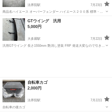
法界院駅
7月23日
商品名ハイエース オーバーフェンダー ハイエース２００系 標準・ワ
イドボディ オーバーフェンダー レジアスエース 1-7型まで対応 20ｍｍ
岡山
岡山市
法界院駅
外装、車外用品
GTウイング 汎用
ワイド 商品内容一台分セット(新品!!) 適合車種・商品説明 平成16年～
5,000円
全...
大多羅駅
7月22日
汎用GTウイング 長さ1550mm 艶消し塗装 FRP 発送大変なので引き取
りのみです。 1カ所穴あきあり 使用には問題ありません
岡山
岡山市
大多羅駅
外装、車外用品
自転車カゴ
2,000円
法界院駅
7月22日
自転車の後カゴ