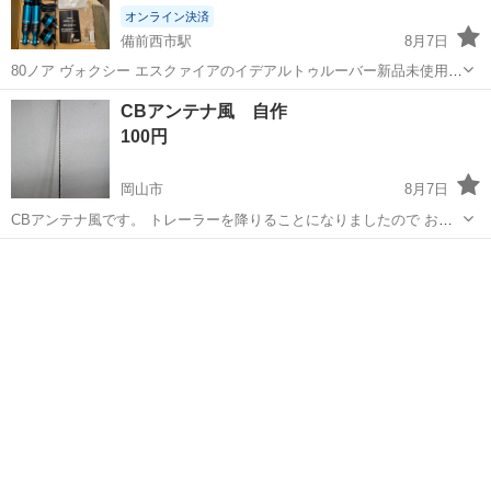
オンライン決済
備前西市駅
8月7日
80ノア ヴォクシー エスクァイアのイデアルトゥルーバー新品未使用で
す。 倉庫の場所とって邪魔なので。
岡山
岡山市
備前西市駅
外装、車外用品
CBアンテナ風 自作
100円
岡山市
8月7日
CBアンテナ風です。 トレーラーを降りることになりましたので お譲
り致します。 引き取り希望です。
岡山
岡山市
外装、車外用品
トレーラー