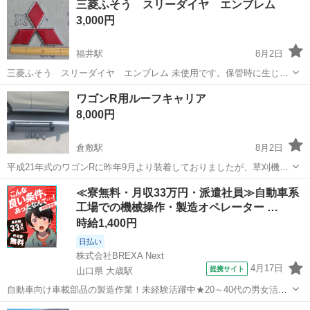
三菱ふそう スリーダイヤ エンブレム
3,000円
福井駅
8月2日
三菱ふそう スリーダイヤ エンブレム 未使用です。保管時に生じた
小傷ございます。
岡山
倉敷市
福井駅
外装、車外用品
エンブレム
ワゴンR用ルーフキャリア
8,000円
倉敷駅
8月2日
平成21年式のワゴンRに昨年9月より装着しておりましたが、草刈機を
1度乗せただけです。
岡山
倉敷市
倉敷駅
外装、車外用品
ワゴンR
≪寮無料・月収33万円・派遣社員≫自動車系
工場での機械操作・製造オペレーター …
時給1,400円
日払い
株式会社BREXA Next
4月17日
提携サイト
山口県 大歳駅
自動車向け車載部品の製造作業！未経験活躍中★20～40代の男女活躍
中！友達同士での応募OK！備品付きワンルーム寮費無料！赴任旅費会
山口
山口市
大歳駅
その他