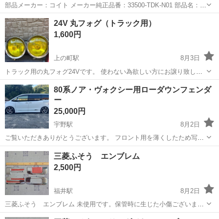
部品メーカー：コイト メーカー純正品番：33500-TDK-N01 部品名：右
テールランプ 部品メーカー品番：220-62201 部品区分：リサイクル品
岡山
倉敷市
外装、車外用品
テール
24V 丸フォグ（トラック用）
車名：フリード 車両タイプ名：5ドアハッチバック 通称型式：GB7
1,600円
認...
上の町駅
8月3日
トラック用の丸フォグ24Vです。 使わない為欲しい方にお譲り致しま
す、 外側サビ等ありますが、トラックから外すまでは現役で使用出来
岡山
倉敷市
上の町駅
外装、車外用品
80系ノア・ヴォクシー用ローダウンフェンダ
てました。 地図付近自宅までお願いいたします🙇‍♀️ 平日17時以降 日曜
ー
日時間合わせれ...
25,000円
宇野駅
8月2日
ご覧いただきありがとうございます。 フロント用を薄くしたため写真
を更新し再出品いたしました。ました。（8月2日） 品名 80系ノア・
岡山
玉野市
宇野駅
外装、車外用品
三菱ふそう エンブレム
ヴォクシー・エスクァイア用ローダウンフェンダー 直接取引の方に限
2,500円
り塗装取付けご相談くださ...
福井駅
8月2日
三菱ふそう エンブレム 未使用です。保管時に生じた小傷ございま
す。
岡山
倉敷市
福井駅
外装、車外用品
エンブレム