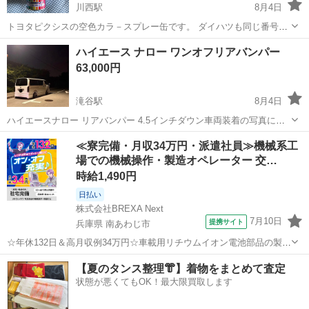
川西駅
8月4日
トヨタピクシスの空色カラ－スプレー缶です。 ダイハツも同じ番号で
す。 B－69です。 間違って2缶注文してしまい新品未使用未開封で
大阪
富田林市
川西駅
外装、車外用品
スプレー缶
ハイエース ナロー ワンオフリアバンパー
す。 ネットで購入送料込みで¥3000以上しました🎶 合計600円以上で
63,000円
購入可能です♪
滝谷駅
8月4日
ハイエースナロー リアバンパー 4.5インチダウン車両装着の写真にな
ります。 取り付け部の1番低い部分で指２本ぐらいです。 カラー 070
大阪
河内長野市
滝谷駅
外装、車外用品
≪寮完備・月収34万円・派遣社員≫機械系工
ワンオフ品になりますのでご理解頂ける方のご購入よろしくお願いし
場での機械操作・製造オペレーター 交…
ます。 マフ...
時給1,490円
日払い
株式会社BREXA Next
7月10日
提携サイト
兵庫県 南あわじ市
☆年休132日＆高月収例34万円☆車載用リチウムイオン電池部品の製造
／4勤2休でオフも充実♪／家具・家電付き社宅あり＆前払いで生活支援
兵庫
南あわじ市
その他
【夏のタンス整理👘】着物をまとめて査定
物資が受け取れる◎／20〜40代男女活躍中！ 車載用リチウムイオン電
状態が悪くてもOK！最大限買取します
池部品の製造 車載用...