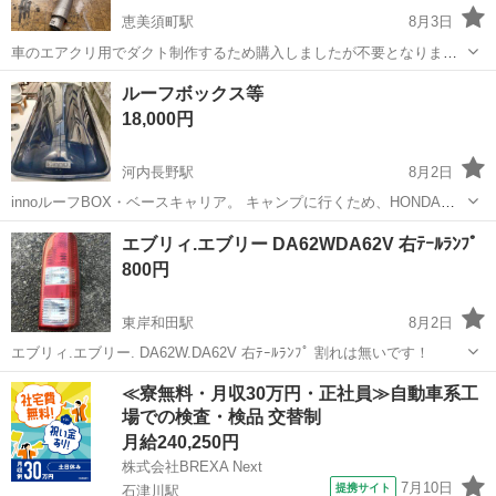
恵美須町駅
8月3日
車のエアクリ用でダクト制作するため購入しましたが不要となりまし
た！！ 閲覧ありがとうございます！ まず、 ⚫︎定型分は禁止。 ⚫︎9:30-
大阪
大阪市
恵美須町駅
外装、車外用品
フリマ
ルーフボックス等
18:30間でお取引可能な 時間、日程を最低でも3パターン以上を 記載し
18,000円
メッセージ...
河内長野駅
8月2日
innoルーフBOX・ベースキャリア。 キャンプに行くため、HONDAフ
リードに取り付けて使用していました。 使用感、傷はありますがまだ
大阪
河内長野市
河内長野駅
外装、車外用品
エブリィ.エブリー DA62WDA62V 右ﾃｰﾙﾗﾝﾌﾟ
まだ使えます。鍵も2本しっかり揃っています。 取りに来てくださる
800円
方を優先させていただきま...
東岸和田駅
8月2日
エブリィ.エブリー. DA62W.DA62V 右ﾃｰﾙﾗﾝﾌﾟ 割れは無いです！
大阪
岸和田市
東岸和田駅
外装、車外用品
62W
≪寮無料・月収30万円・正社員≫自動車系工
場での検査・検品 交替制
月給240,250円
株式会社BREXA Next
7月10日
提携サイト
石津川駅