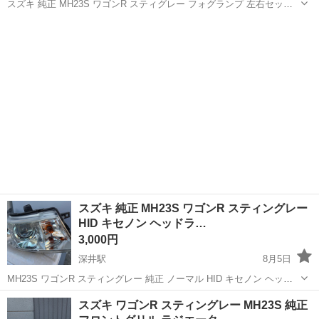
スズキ 純正 MH23S ワゴンR スティグレー フォグランプ 左右セット‼️
VALEO ヴァレオ 刻印:F02 03B A044633 社外LEDバルブ入ってます‼️
大阪
堺市
深井駅
外装、車外用品
点灯動作確認済み‼️ 指定場所にて手渡しお取...
スズキ 純正 MH23S ワゴンR スティングレー
HID キセノン ヘッドラ…
3,000円
深井駅
8月5日
MH23S ワゴンR スティングレー 純正 ノーマル HID キセノン ヘッド
ランプ ヘッドライト 右 KOITO 100-59191 点灯OK / 2T7-1000 状態詳
大阪
堺市
深井駅
外装、車外用品
スズキ ワゴンR スティングレー MH23S 純正
細 ■ 商品概要 ワゴンRスティングレー（MH23...