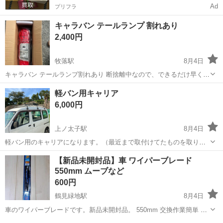
Ad
プリフラ
キャラバン テールランプ 割れあり
2,400円
牧落駅
8月4日
キャラバン テールランプ割れあり 断捨離中なので、できるだけ早くと
りにきてくれる方を優先させていただきます。 よろしくおねがいしま
大阪
箕面市
牧落駅
外装、車外用品
テール
軽バン用キャリア
す。
6,000円
上ノ太子駅
8月4日
軽バン用のキャリアになります。（最近まで取付けてたものを取り外
しました。） ハイゼットバンに取付けてました。 使用に伴う傷や日焼
大阪
南河内郡
上ノ太子駅
外装、車外用品
キャリア
【新品未開封品】車 ワイパーブレード
けはありますが、まだまだ使えるので欲しい方は是非。 保管場所は南
550mm ムーブなど
河内郡の太子町になります。
600円
鶴見緑地駅
8月4日
車のワイパーブレードです。新品未開封品。 550mm 交換作業簡単 ダ
イハツムーヴなど 平日18時以降、日曜日14時以降でこちらまで来れる