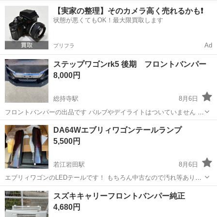
配線加工しています レンズの劣化かなりありますのでジャンクとして
大阪
高槻市
総持寺駅
外装、車外用品
ワゴンr
【実家の整理】そのカメラ高く売れるかも❗️
出品です 取り付けは問題ありません ノークレームノーリターンで引き
状態が悪くてもOK！最大限買取します
取り出来る方お願いします
Ad
プリフラ
ステップワゴンrk5 後期 フロントバンパー
8,000円
総持寺駅
8月6日
フロントバンパーの出品です バルブやデイライトはついていません 中
古品ですので傷などあります 見落としがあっても現状優先です 格安で
大阪
高槻市
総持寺駅
外装、車外用品
DA64Wエブリィワゴンテールランプ
すし古いものですのでノークレームノーリターンでお願いします カラ
5,500円
ー81 引き取り出来る方...
若江岩田駅
8月6日
エブリィワゴンのLEDテールです！ もちろん中古なので汚れ等ありま
す
大阪
東大阪市
若江岩田駅
外装、車外用品
スズキキャリーフロントバンパー純正
4,680円