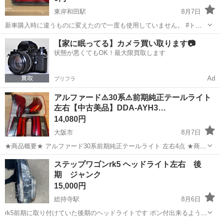
東岸和田駅
8月7日
新車購入時に違うものに変えたので一度も使用していません。 #トヨ
タ#ピクシス#バン＃ダイハツ#スズキ #テール #ランプ
大阪
岸和田市
東岸和田駅
外装、車外用品
【家に眠ってる】カメラ買い取ります📷
状態が悪くてもOK！最大限買取します
Ad
プリフラ
アルファード⚠️30系⚠️前期純正テールライト
左右【中古美品】DDA-AYH3…
14,080円
大阪市
8月7日
★商品概要★ アルファード30系前期純正テールライト 左右4点 ★商品
説明★ メーカー トヨタ アルファード30系前期車から外した純正テー
大阪
大阪市
外装、車外用品
テールライト
ステップワゴンrk5 ヘッドライト左右 後
ルライト4点になります。 型式 中古品 (1) １部傷などがござい...
期 ジャンク
15,000円
総持寺駅
8月6日
rk5前期に取り付けていた後期のヘッドライトです ポン付出来るように