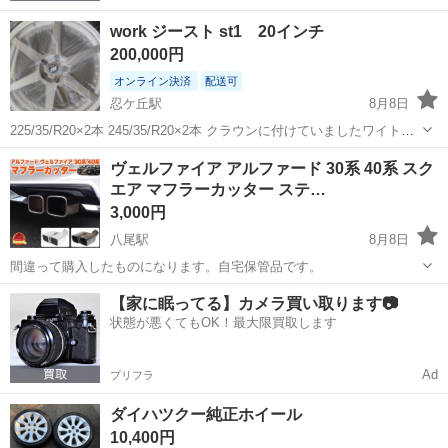
work ジースト st1 20インチ
200,000円
オンライン決済
配送可
忍ケ丘駅
8月8日
225/35/R20×2本 245/35/R20×2本 クラウンに付けていましたワイトレ
無しでツライチになります。 新品ホイール新品タイヤから800km程し
大阪
四條畷市
忍ケ丘駅
外装、車外用品
ヴェルファイア アルファード 30系 40系 スク
か走行していません。 キズ等も無く超美品となっております。 場所
エア マフラーカッター ステ…
に...
3,000円
八尾駅
8月8日
間違って購入したものになります。自宅保管品です。
大阪
八尾市
八尾駅
外装、車外用品
モデリスタ
【家に眠ってる】カメラ買い取ります📷
状態が悪くてもOK！最大限買取します
Ad
プリフラ
ダイハツクー純正ホイール
10,400円