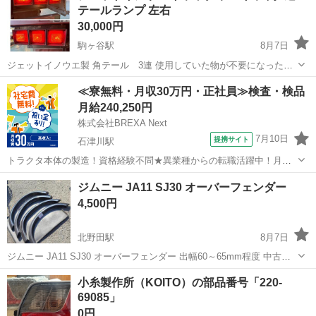
テールランプ 左右
30,000円
駒ヶ谷駅
8月7日
ジェットイノウエ製 角テール 3連 使用していた物が不要になった為
出品いたします。 - タイプ: ハロゲンライト※ウインカーは流れない -
大阪
羽曳野市
駒ヶ谷駅
外装、車外用品
テール
≪寮無料・月収30万円・正社員≫検査・検品
接続タイプ: 配線接続 - 状態: 使用感あり 寸法 横 約430mm ...
月給240,250円
株式会社BREXA Next
7月10日
提携サイト
石津川駅
トラクタ本体の製造！資格経験不問★異業種からの転職活躍中！月収
例29万円以上！生活支援物資事前対応可◎即日入寮OK！寮費はずっと
大阪
堺市
石津川駅
その他
ジムニー JA11 SJ30 オーバーフェンダー
無料＆備品付き1R寮完備！赴任旅費会社負担！工場まで無料送迎あり
4,500円
◎《大阪府堺市》 人気の工場の...
北野田駅
8月7日
ジムニー JA11 SJ30 オーバーフェンダー 出幅60～65mm程度 中古で
す。 直接引き取りに来て頂ける方でお願いします🙇‍♂️ ※メッセージの
大阪
堺市
北野田駅
外装、車外用品
フェンダー
小糸製作所（KOITO）の部品番号「220-
やり取りをさせて頂いている途中でもお引き取りに来て頂けるお話が
69085」
一番早くま...
0円