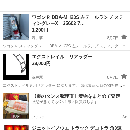
ワゴンＲ DBA-MH23S 左テールランプ ステ
ィングレーX 35603-7…
1,200円
深井駅
8月7日
ワゴンＲ スティングレー DBA-MH23S 左テールランプ スティングレ
ー 35603-70K1 35670-70K10 破損など無く綺麗です！ 指定場所にて
大阪
堺市
深井駅
外装、車外用品
スティングレー
エクストレイル リアラダー
手渡しのお取引となります！
28,000円
深井駅
8月7日
エクストレイル専用リアラダー になります。 ほぼ新品状態の物を購入
し、装着してましたが、 車入替に伴い販売に至ってます。 前の方から
大阪
堺市
深井駅
外装、車外用品
【夏のタンス整理👘】着物をまとめて査定
購入後、私の方では、 子供が一度登ったのと、私が試しに登った 計2
状態が悪くてもOK！最大限買取します
回しか使用しておりま...
Ad
プリフラ
ジェットイノウエ トラック デコトラ 角3連