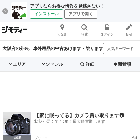
アプリならお得な情報を見逃さない！
インストール
アプリで開く
大阪府
検索
ログイン
投稿
大阪府の外装、車外用品の中古あげます・譲ります
人気キーワード
エリア
ジャンル
詳細
新着順
【家に眠ってる】カメラ買い取ります📷
状態が悪くてもOK！最大限買取します
Ad
プリフラ