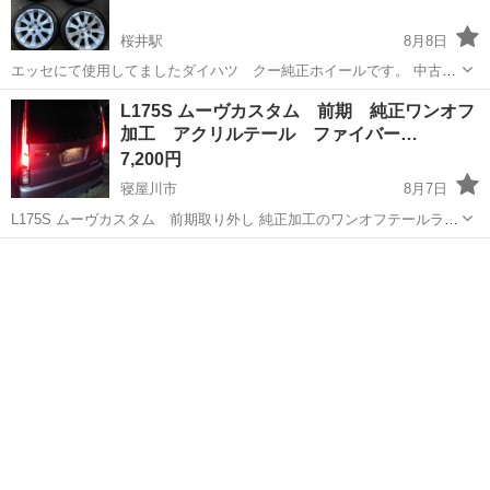
桜井駅
8月8日
エッセにて使用してましたダイハツ クー純正ホイールです。 中古に
て購入後スタッドレス用として3シーズン使用しました。タイヤは山も
大阪
豊中市
桜井駅
外装、車外用品
L175S ムーヴカスタム 前期 純正ワンオフ
なく、空気も抜けるため組み換えを前提にお願い致します。 シャコタ
加工 アクリルテール ファイバー…
ンエッセにはフロントキャンバ...
7,200円
寝屋川市
8月7日
L175S ムーヴカスタム 前期取り外し 純正加工のワンオフテールラン
プになります。 小傷程度で比較的良好です。 純正テールランプベース
大阪
寝屋川市
外装、車外用品
なので、純正テールランプのハーネスでそのままご使用いただけま
す。 最新の車両の様...