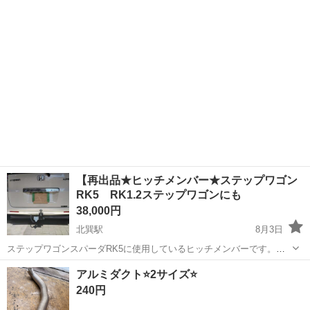
大阪
守口市
鶴見緑地駅
外装、車外用品
方でお取り引きをよろしくお願い致します。 土曜日は無理な場合が多
ワイパーブレード
いです。
【再出品★ヒッチメンバー★ステップワゴン
RK5 RK1.2ステップワゴンにも
38,000円
北巽駅
8月3日
ステップワゴンスパーダRK5に使用しているヒッチメンバーです。
RK1.2にも使用出来ます。 2024年6月に新品購入し装着しました。 牽
大阪
大阪市
北巽駅
外装、車外用品
ヒッチメンバー
アルミダクト⭐️2サイズ⭐️
引は一度だけで、水にはつけていません。 今後も牽引予定がないの
240円
で、先日取り外しました。...