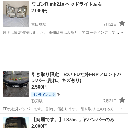
大阪
東大阪市
弥刀駅
外装、車外用品
ワゴンR mh21s ヘッドライト左右
2,000円
富田林駅
7月31日
裏側は簡易清掃しました。 表側は黄ばみ取りしてコーティングしてあ
ります。 左右共、1箇所ツメが折れています。 写真で判断して下さ
大阪
富田林市
富田林駅
外装、車外用品
い。 よろしくお願いいたします。
引き取り限定 RX7 FD社外FRPフロントバ
ンパー (割れ、キズ有り)
2,560円
オンライン決済
弥刀駅
7月31日
FDの社外バンパーです。 割れ、傷あります。 引き取りに来れる方限
定でお願いします。
大阪
八尾市
弥刀駅
外装、車外用品
バンパー
【綺麗です。】L375s リヤバンパーのみ
2,000円