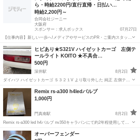
ら・時給2200円/直行直帰・日払い…
引き取り可能...
時給2,200円～
合同会社ジーニー
大阪府
スポンサー：求人ボックス
07月27日
【仕事内容】新しい一歩へ!メディアやサービスのPR・ご案内スタッフ
のお仕事! 「本業や予定と両立しながら、新しい収入源をつくりたい
アルバイト・パート / 業務委託
ヒビあり★S321V ハイゼットカーゴ 左側テ
」 「週1日から始めて、自分に合う働き方を見つけたい 」 そんな想い
ールライト KOITO ★不具合…
を、合同会社ジーニーがしっかり...
500円
深井駅
8月2日
ダイハツ ハイゼットカーゴ Ｓ３２１V より取り外した 純正 左側テー
ルライト の出品です。 2枚目ヒビあり バルブ付き 指定場所迄手渡し
大阪
堺市
深井駅
外装、車外用品
ハイゼットカーゴ
Remix rs-a300 h4ledバルブ
引き取りお願い致します‼️
1,000円
門真南駅
8月2日
Remix rs-a300 led h4バルブ nv350キャラバンにて約2年程使用してま
した。 新しいバルブに交換した為不用になりました。 6000k 3200lm
大阪
門真市
門真南駅
外装、車外用品
オーバーフェンダー
そこそこ明るいかと。