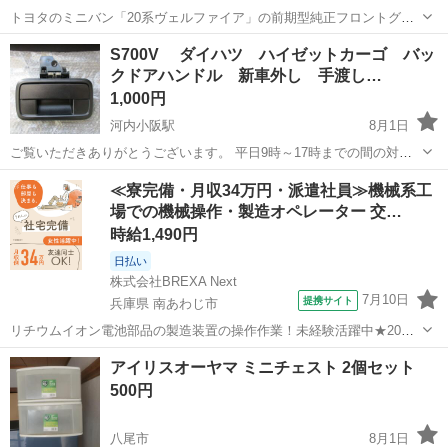
トヨタのミニバン「20系ヴェルファイア」の前期型純正フロントグリ
ル 当時の知人の品を買い取ったので、詳細がわかりません。 トヨタマ
大阪
交野市
外装、車外用品
S700V ダイハツ ハイゼットカーゴ バッ
ークに装飾あり スワロフスキーで装飾してたように思います。 傷や汚
クドアハンドル 新車外し 手渡し…
れなどあ...
1,000円
河内小阪駅
8月1日
ご覧いただきありがとうございます。 平日9時～17時までの間の対応
（日祝・夜間対応不可） 手渡しのみ（発送不可） 説明文を読まれ
大阪
東大阪市
河内小阪駅
外装、車外用品
バックドア
≪寮完備・月収34万円・派遣社員≫機械系工
ていない方の質問はスルーさせていただきます マナーの悪い方はブロ
場での機械操作・製造オペレーター 交…
ッ...
時給1,490円
日払い
株式会社BREXA Next
7月10日
提携サイト
兵庫県 南あわじ市
リチウムイオン電池部品の製造装置の操作作業！未経験活躍中★20～
50代の男性活躍中！嬉しい時給1,490円！生活支援物資事前対応可◎ワ
兵庫
南あわじ市
その他
アイリスオーヤマ ミニチェスト 2個セット
ンルーム寮完備！赴任旅費会社負担！正社員登用制度あり◎《兵庫県
500円
南あわじ市》 人気の工場の...
八尾市
8月1日