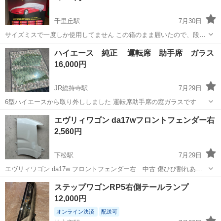
千里丘駅
7月30日
サイズミスで一度しか使用してません この箱のまま届いたので、段ボ
ールに傷はあります ◆５層構造＆裏起毛付き(塗装面に優しいボディカ
大阪
吹田市
千里丘駅
外装、車外用品
ライト
ハイエース 純正 運転席 助手席 ガラス
バー) ◆通気性抜群！(速乾性＆カバー内部の湿気や熱を逃がします）
16,000円
◆紫外...
JR総持寺駅
7月29日
6型ハイエースから取り外ししました 運転席助手席の窓ガラスです
大阪
茨木市
JR総持寺駅
外装、車外用品
エヴリィワゴン da17wフロントフェンダー右
2,560円
下松駅
7月29日
エヴリィワゴン da17w フロントフェンダー右 中古 傷ひび割れあ
り 要補修
大阪
岸和田市
下松駅
外装、車外用品
フェンダー
ステップワゴンRP5右側テールランプ
12,000円
オンライン決済
配送可