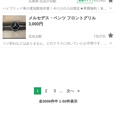
4月24日
提携サイト
兵庫県 白浜の宮駅
ハイブリッド車の電池製造作業！今だけの入社限定★寮費無料！未経
験活躍中★20～50代の男性活躍中！安定企業で長期で働きたい方オス
兵庫
姫路市
白浜の宮駅
その他
メルセデス・ベンツ フロントグリル
スメ！年間休日130日！正社員登用制度あり！マイカー通勤OK！ワン
3,000円
ルーム寮完備！《兵庫県姫路市》...
北信太駅
7月27日
ツメ折れなどはありません。どのクラスに付いていたか不明です。全
幅(上部)87cm(下部)78cm。
大阪
和泉市
北信太駅
外装、車外用品
メルセデス
1
2
3
...
次へ
全3006件中 1-50件表示