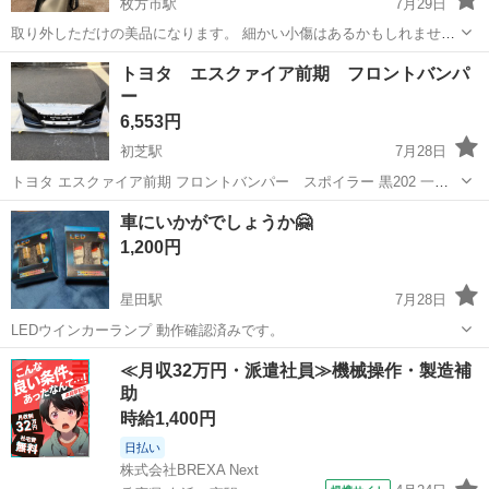
枚方市駅
7月29日
取り外しただけの美品になります。 細かい小傷はあるかもしれません
が 自宅保管の為綺麗です。
大阪
枚方市
枚方市駅
外装、車外用品
トヨタ エスクァイア前期 フロントバンパ
ー
6,553円
初芝駅
7月28日
トヨタ エスクァイア前期 フロントバンパー スポイラー 黒202 一部
タッチペン有 どのような情報が必要かわからないため、 ご質問あれば
大阪
堺市
初芝駅
外装、車外用品
エスクァイア
車にいかがでしょうか🤗
お気軽にお問い合わせくださいませ。 ※堺市東区へ引き取りにきてい
1,200円
ただける方限定
星田駅
7月28日
LEDウインカーランプ 動作確認済みです。
大阪
交野市
星田駅
外装、車外用品
ウインカー
≪月収32万円・派遣社員≫機械操作・製造補
助
時給1,400円
日払い
株式会社BREXA Next