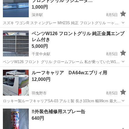
フロントグリル ラジエータ…
1,000円
深井駅
8月5日
スズキ ワゴンR スティングレー MH23S 純正 フロントグリル 一ヶ所
数ミリ飛び石あり 汚れありますが割れなどございません‼️ 指定場所に
大阪
堺市
深井駅
外装、車外用品
ベンツW126 フロントグリル 純正金属エンブ
で手渡しのお取りとなります
レム付き
5,000円
千里中央駅
8月5日
ベンツW126 フロント グリル クロームフレーム 私が乗っていたW126
560SE 1990年型に付けていたフロントマスクです。写真にある数ヵ所
大阪
箕面市
千里中央駅
外装、車外用品
ルーフキャリア DA64wエブリィ用
のへこみがありますが使用にはまったく問題がありません。 メッキ部
12,000円
分など曇り...
羽曳野市
8月5日
ロッキー製ルーフキャリアSA-03 アルミ製 長さ103cm 幅99cm 最大積
載60kg 所々キズありますが特に不具合なく使えます。 羽曳野市まで
大阪
羽曳野市
外装、車外用品
‼️外装色補修用スプレー缶
取りに来れる方で宜しくお願い致します。
640円