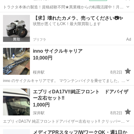
トラクタ本体の製造！資格経験不問★異業種からの転職活躍中！月収
例29万円以上！生活支援物資事前対応可◎即日入寮OK！寮費はずっと
大阪
堺市
石津川駅
その他
【求】壊れたカメラ、売ってください📷✨
無料＆備品付き1R寮完備！赴任旅費会社負担！工場まで無料送迎あり
状態が悪くてもOK！最大限買取します
◎《大阪府堺市》 人気の工場の...
Ad
プリフラ
inno サイクルキャリア
10,000円
桜井駅
8月2日
inno のサイクルキャリアです。 マウンテンバイクを乗せてました。
写真のように紫外線による樹脂の劣化、 古傷はあります。 鍵あります
大阪
豊中市
桜井駅
外装、車外用品
エブリィDA17V‼️純正フロント ドアバイザ
🗝️ 中古品のためノークレームノーリターンでお願い致します。
ー左右セット‼️
1,000円
深井駅
8月2日
エブリィDA17V 純正フロントドアバイザー左右セット‼️ クリッパー、
スクラム、ミニキャブ17シリーズでしたら全て 取り付け可能です！ 中
大阪
堺市
深井駅
外装、車外用品
ドアバイザー
メディアPRスタッフ/WワークOK・週1日か
古品ですので両面テープ痕、汚れ小傷はあります 指定場所まで手渡し