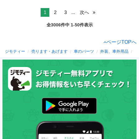
1
2
3
...
次へ
全3006件中 1-50件表示
ページTOPへ
ジモティー
売ります・あげます
車のパーツ
外装、車外用品
大