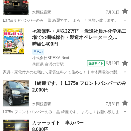
水間観音駅
7月31日
L375sリヤバンパーのみ 黒 綺麗です。 よろしくお願い致します。
大阪
泉南郡
水間観音駅
外装、車外用品
リヤバンパー
≪寮無料・月収32万円・派遣社員≫化学系工
場での機械操作・製造オペレーター 交…
時給1,400円
日払い
株式会社BREXA Next
6月19日
提携サイト
兵庫県 白浜の宮駅
家具・家電付きの社宅に＼家賃無料／で住める！｜車体用電池の製造
｜未経験から月収例32万円♪｜さらに【年間休日130日】！ 人気の工場
兵庫
姫路市
白浜の宮駅
その他
【綺麗です。】L375s フロントバンパーのみ
のお仕事 ◇車体用電池の製造◇ 機械の操作、部品のセッティング、検
2,000円
査、清掃業務など。 ...
水間観音駅
7月31日
L375s フロントバンパーのみ 黒 綺麗です。 よろしくお願い致しま
す。
大阪
泉南郡
水間観音駅
外装、車外用品
バンパー
カラーライト 車カバー
8,000円