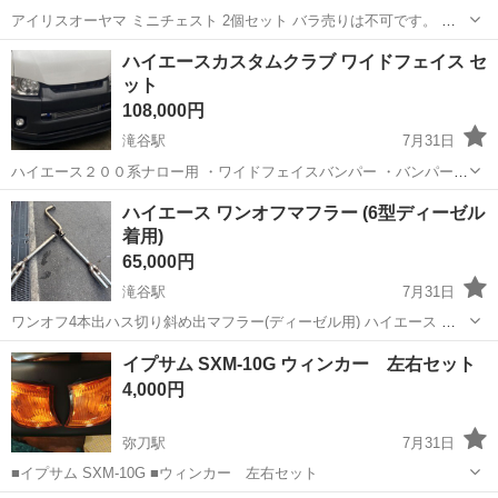
アイリスオーヤマ ミニチェスト 2個セット バラ売りは不可です。 指
定のコンビニ駐車場まで取りに来れる方でお願いいたします。 値引き
大阪
八尾市
外装、車外用品
ステンレス製
ハイエースカスタムクラブ ワイドフェイス セ
交渉はご遠慮くださいませ。
ット
108,000円
滝谷駅
7月31日
ハイエース２００系ナロー用 ・ワイドフェイスバンパー ・バンパーグ
リル ・ハーフスポイラー ダウン量約4cm 3点セットです。 フリッパー
大阪
河内長野市
滝谷駅
外装、車外用品
ハイエース ワンオフマフラー (6型ディーゼル
は売れました。 フェイスチェンジにもご使用いただけます。 黒ゲル未
着用)
塗装です。...
65,000円
滝谷駅
7月31日
ワンオフ4本出ハス切り斜め出マフラー(ディーゼル用) ハイエース デ
ィーゼル 6型スーパーGL ナロー に着用していました。 高額なワンオ
大阪
河内長野市
滝谷駅
外装、車外用品
イプサム SXM-10G ウィンカー 左右セット
フマフラーになります。 使用に伴う小傷や割れ等ありますので写真で
4,000円
判断してください...
弥刀駅
7月31日
■イプサム SXM-10G ■ウィンカー 左右セット