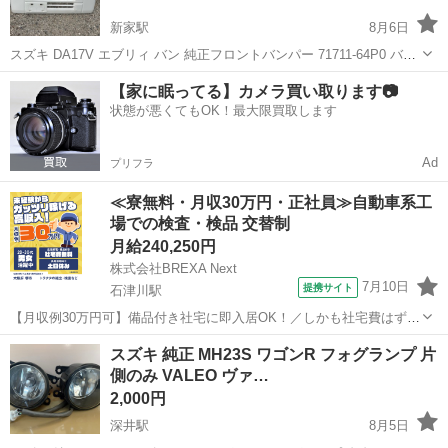
新家駅
8月6日
スズキ DA17V エブリィ バン 純正フロントバンパー 71711-64P0 バン
パー エブリー エヴリィ エヴリー ホワイト 白 フロントバンパー 2.3箇
大阪
泉南市
新家駅
外装、車外用品
バンパー
【家に眠ってる】カメラ買い取ります📷
所 傷あり
状態が悪くてもOK！最大限買取します
Ad
プリフラ
≪寮無料・月収30万円・正社員≫自動車系工
場での検査・検品 交替制
月給240,250円
株式会社BREXA Next
7月10日
提携サイト
石津川駅
【月収例30万円可】備品付き社宅に即入居OK！／しかも社宅費はずっ
と無料♪／トラクタ本体の製造／資格経験不問★異業種からの転職活躍
大阪
堺市
石津川駅
その他
スズキ 純正 MH23S ワゴンR フォグランプ 片
中！／赴任旅費会社負担／工場まで無料送迎あり◎《大阪府堺市》 人
側のみ VALEO ヴァ…
気の工場のお仕事 ◇トラクタ...
2,000円
深井駅
8月5日