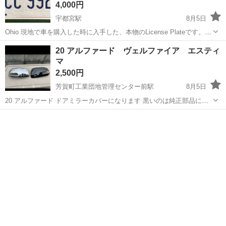
4,000円
宇都宮駅
8月5日
Ohio 現地で車を購入した時に入手した、本物のLicense Plateです。
EPG1594は、すぐに、カスタムナンバーに変更したので、このプレー
栃木
宇都宮市
宇都宮駅
外装、車外用品
20 アルファード ヴェルファイア エスティ
トは、ほぼ未使用です。 HCC 9926は、ネジ穴部周辺などに若干の
マ
ナンバープレート
使...
2,500円
芳賀町工業団地管理センター前駅
8月5日
20 アルファード ドアミラーカバーになります 黒いのは純正部品にな
ります メッキは社外です 見た感じ爪は折れはなさそうです 多少使用
栃木
宇都宮市
芳賀町工業団地管理センター前駅
感あります ☑入札前にプロフ必読 確か同じ年式のヴェルファイア、エ
外装、車外用品
ミラー
スティマもミラー共通だ...