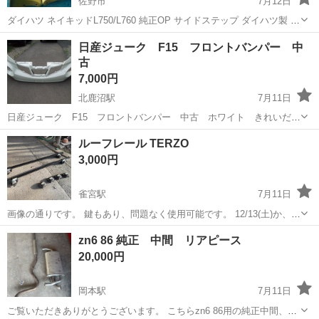
佐野市
7月12日
ダイハツ ネイキッドL750/L760 純正OP サイドステップ ダイハツ製 ネ
イキッド（L750/L760系） 純正オプション サイドステップセット マジ
栃木
佐野市
外装、車外用品
ステップ
日産ジューク F15 フロントバンパー 中
カルギアのオプションのようです
古
7,000円
北鹿沼駅
7月11日
日産ジューク F15 フロントバンパー 中古 ホワイト きれいだと
思います。
栃木
鹿沼市
北鹿沼駅
外装、車外用品
ルーフレール TERZO
3,000円
雀宮駅
7月11日
画像の通りです。 鍵もあり、問題なく使用可能です。 12/13(土)か、
12/21(日)の午前中が対応可能です。 場所はインターパークでお願いし
栃木
宇都宮市
雀宮駅
外装、車外用品
ルーフレール
zn6 86 純正 中間 リアピース
ます。
20,000円
岡本駅
7月11日
ご覧いただきありがとうございます。 こちらzn6 86用の純正中間、リ