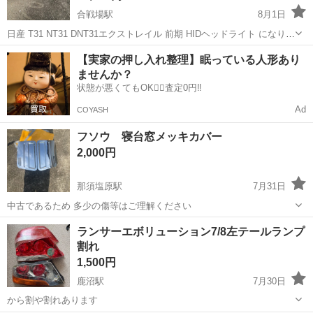
合戦場駅
8月1日
日産 T31 NT31 DNT31エクストレイル 前期 HIDヘッドライト になりま
す。 黄ばみ、劣化、錆び等ありますがレンズ、取り付け面は割れ等は
栃木
栃木市
合戦場駅
外装、車外用品
【実家の押し入れ整理】眠っている人形あり
ありません。 車検も問題なく通っていました。 バラスト、バーナーは
ませんか？
付属しま...
状態が悪くてもOK🙆‍♀️査定0円‼️
Ad
COYASH
フソウ 寝台窓メッキカバー
2,000円
那須塩原駅
7月31日
中古であるため 多少の傷等はご理解ください
栃木
大田原市
那須塩原駅
外装、車外用品
ランサーエボリューション7/8左テールランプ
割れ
1,500円
鹿沼駅
7月30日
から割や割れあります