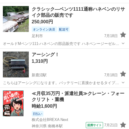
クラシック―ベンツ1111通称ハネベンのリサ
イク部品の販売です
250,000円
オンライン決済
配送可
足利市
7月18日
オールドMベンツ111-ハネベンの部品販売です ハネベンージーゼルエ
ンジンの販売です 外装―内装 エンジン＾ミツション等 4シリンダージ
栃木
足利市
外装、車外用品
ベンツ
アーシング！
ーゼルエンジン販売 価格25万運送別にて販売中です その他の部品問
1,310円
い...
新鹿沼駅
7月18日
こちらはアーシングになります。バッテリーに直接かませるタイプで
す。取り外すまでは正常に通電、動作はしておりましたが中古品にな
栃木
鹿沼市
新鹿沼駅
外装、車外用品
アーシング
≪月収35万円・派遣社員≫クレーン・フォー
りますのでお取り引き後はノークレームノーリターン厳守でお願い致
クリフト・重機
します。
時給1,600円
日払い
株式会社BREXA Next
7月21日
提携サイト
神奈川県 南橋本駅