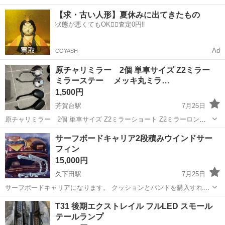
40代の男女活躍中！空調完備で快適作業★食堂利用可◎マイカー通勤
茨城
常陸大宮市
静駅
その他
【求・古い人形】夏休みに出てきたもの
OK◎無料駐車場完備！《茨城県常陸大宮市》 人気の工場のお仕事 ◇
状態が悪くてもOK🙆‍♀️査定0円‼️
電子部品製造倉庫内の事務...
Ad
COYASH
原チャリミラー 2個 単車サイズ Z2ミラー
ミラーステー メッキ丸ミラ…
1,500円
芳賀台駅
7月25日
原チャリミラー 2個 単車サイズ Z2ミラーショート Z2ミラーロング
ステーのみ メッキ丸ミラー バイク乗ることもないのでよかったらどう
栃木
宇都宮市
芳賀台駅
外装、車外用品
ミラー
サーフボードキャリア2段積みウインドサー
ぞ ☑入札前にプロフ必読 #Z2ミラー #ナポレオンミラー #社外ミラー
フィン
15,000円
久下田駅
7月25日
サーフボードキャリアになります。 クッションとバンドを購入すれば
2枚載せられます。
栃木
真岡市
久下田駅
外装、車外用品
サーフボード
T31 後期エクストレイル フルLED スモール
テールランプ