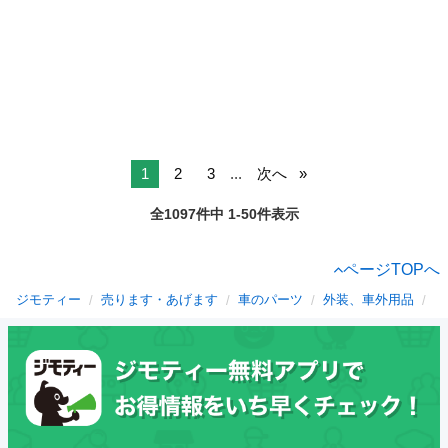
1
2
3
...
次へ
全1097件中 1-50件表示
ページTOPへ
ジモティー
売ります・あげます
車のパーツ
外装、車外用品
栃