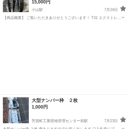
15,000円
小山駅
7月24日
【商品概要】 ご覧いただきありがとうございます！ T31 エクストレイ
ルのフルLEDスモークテールランプの出品になります。T31後期に取り
栃木
小山市
小山駅
外装、車外用品
付けしていました。 ※左側上の樹脂部分が割れてしまっており、補修
されています。画像...
大型ナンバー枠 ２枚
1,000円
芳賀町工業団地管理センター前駅
7月23日
大型ナンバー枠 ２枚 傷ありますのでお安く出します ☑入札前にプロ