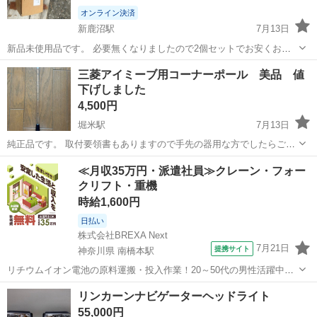
オンライン決済
新鹿沼駅
7月13日
新品未使用品です。 必要無くなりましたので2個セットでお安くお譲
り致します。
栃木
鹿沼市
新鹿沼駅
外装、車外用品
12v
三菱アイミーブ用コーナーポール 美品 値
下げしました
4,500円
堀米駅
7月13日
純正品です。 取付要領書もありますので手先の器用な方でしたらご自
分で設置する事ができると思います。 夜は光がとても綺麗で左前コー
栃木
佐野市
堀米駅
外装、車外用品
アイミーブ
≪月収35万円・派遣社員≫クレーン・フォー
ナーがはっきり確認できます。 少しの間、ポールのみ使用しましたが
クリフト・重機
とても綺麗です。 ガソリ...
時給1,600円
日払い
株式会社BREXA Next
7月21日
提携サイト
神奈川県 南橋本駅
リチウムイオン電池の原料運搬・投入作業！20～50代の男性活躍中★
ワンルーム寮完備！赴任旅費会社負担！年間休日130日★フォークリフ
神奈川
相模原市
南橋本駅
その他
リンカーンナビゲーターヘッドライト
ト免許お持ちの方、活躍中！就業先食堂利用可★《神奈川県相模原
55,000円
市》 人気の工場のお仕事 ◇電...