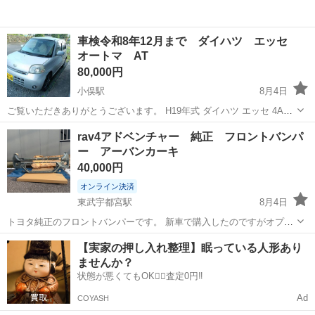
車検令和8年12月まで ダイハツ エッセ
オートマ AT
80,000円
小俣駅
8月4日
ご覧いただきありがとうございます。 H19年式 ダイハツ エッセ 4AT
車検はR8年12月迄 走行距離159000km ▼車両状態 走る、曲がる、止
栃木
足利市
小俣駅
外装、車外用品
rav4アドベンチャー 純正 フロントバンパ
まる問題ありません。 エアコン、ヒーターも効きます。 エンジンスタ
ー アーバンカーキ
ー...
40,000円
オンライン決済
東武宇都宮駅
8月4日
トヨタ純正のフロントバンパーです。 新車で購入したのですがオプシ
ョンで塗装バンパーを購入したため純正のバンパーパーツのみ余って
栃木
宇都宮市
東武宇都宮駅
外装、車外用品
【実家の押し入れ整理】眠っている人形あり
しまいました。 2025年11月納車で色はアーバンカーキです。 型
ませんか？
式:6AA-AXAH54 申し訳...
状態が悪くてもOK🙆‍♀️査定0円‼️
Ad
COYASH