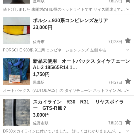
足利駅
7月29日
値下げしました 未開封のHID屋のヘッドライトです サイズ間違えて購
入してしまいました💦 サイズはH8/H11/H16の6500Kです 出来れば直
栃木
足利市
足利駅
外装、車外用品
ポルシェ930系コンビレンズ左リア
接会って取り引きしたいですが、 郵送対応も可です よろしくお願いし
33,000円
ます
佐野市
7月28日
PORSCHE 930系 911用 コンビネーションレンズ 左側 中古
栃木
佐野市
外装、車外用品
ポルシェ
新品未使用 オートバックス タイヤチェーン
AL-2 185/65R14 1…
1,750円
黒磯駅
7月27日
オートバックス（AUTOBACS）の タイヤチェーン ネットライン AL-2
です。 【適合タイヤサイズ】 ・185/65R14 ・195/60R14 （ラジアル
栃木
那須塩原市
黒磯駅
外装、車外用品
スカイライン R30 R31 リヤスポイラ
タイヤ対応） 【状態】 ・未使用のまま保...
ー GTS-R風？
3,000円
佐野市駅
7月26日
DR30スカイラインに付いていました。 詳しくはわかりませんが、