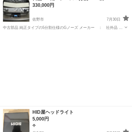
330,000円
製造◇ ★トラックの金属...
佐野市
7月30日
中古部品 純正タイプの5分割仕様のGノーズ メーカー ： 社外品 モ
デル ： S30/S31用 適合 ： フェアレディZ/フェアレディ
栃木
佐野市
外装、車外用品
FRP
ZL ： フェアレディ240ZG 機能 ： - 個
数 ： - 状...
HID屋ヘッドライト
5,000円