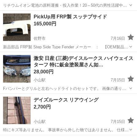
リチウムイオン電池の原料運搬・投入作業！20～50代の男性活躍中★
ワンルーム寮完備！赴任旅費会社負担！年間休日130日★フォークリフ
神奈川
相模原市
南橋本駅
その他
PickUp用 FRP製 スッテプサイド
ト免許お持ちの方、活躍中！就業先食堂利用可★《神奈川県相模原
165,000円
市》 人気の工場のお仕事 ◇電...
佐野市
7月16日
新品部品 FRP製 Step Side Type Fender メーカー ： 【OEM製品】
モデル ： ピックアップ トラック用 適合 ： ダットラ・ハ
栃木
佐野市
外装、車外用品
FRP
激安 日産 (三菱)デイスルークス ハイウェイス
イラックス・ファスター他 機能 ： - 個数 ： 2 状...
ターフ 特に鈑金塗装屋さん如…
28,000円
小山駅
7月15日
Fバンパーとグリルと左右ヘッドライトのセットです。 画像の通りで
す。バンパーは下に1ヶ所スリ傷がありますが付けてしまえば目立ちま
栃木
小山市
小山駅
外装、車外用品
バンパー
デイズルークス リアウイング
せん。 ライト不具合ありません。 ライト、バンパー共に取り付け部欠
2,700円
けありません。 事故車から外し...
小山駅
7月15日
特にキズ等ありません。 事故車から外した物ではありません。 仕様変
更の為、お譲り致します。 ニッサン ミツビシ