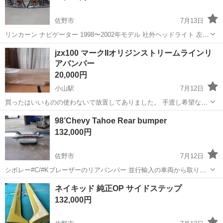
佐野市
7月13日
リンカーン ナビゲーター 1998〜2002年モデル 社外ヘッドライト 左右
セット 中古
栃木
佐野市
外装、車外用品
リンカーンナビゲーター
jzx100 マークIIオリジンストリームラインリ
アバンパー
20,000円
小山駅
7月12日
買ったはいいものの使わないで放置してありました。 手渡し希望なの
で引取りの際のお車は大きめの方がいいかと思います。 よろしくお願
栃木
小山市
小山駅
外装、車外用品
jzx
98’Chevy Tahoe Rear bumper
いします。
132,000円
佐野市
7月12日
シボレー#C/#Kブレーザーのリアバンパー 並行輸入の車両から取り外
した商品 メーカー：GM ブランド：シボレー 適応年式：1992~1998
栃木
佐野市
外装、車外用品
バンパー
ネイキッド 純正OP サイドステップ
適応車種：#C/#K グレード：Blazer/Jimmy/C1500/K150...
132,000円