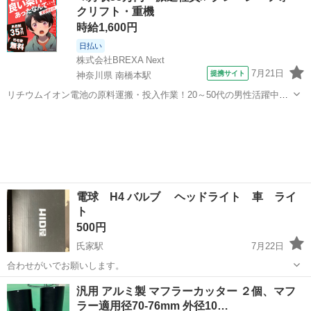
クリフト・重機
お考えください。 ・説明 ...
時給1,600円
日払い
株式会社BREXA Next
7月21日
提携サイト
神奈川県 南橋本駅
リチウムイオン電池の原料運搬・投入作業！20～50代の男性活躍中★
ワンルーム寮完備！赴任旅費会社負担！年間休日130日★フォークリフ
神奈川
相模原市
南橋本駅
その他
ト免許お持ちの方、活躍中！就業先食堂利用可★《神奈川県相模原
市》 人気の工場のお仕事 ◇電...
電球 H4 バルブ ヘッドライト 車 ライ
ト
500円
氏家駅
7月22日
合わせがいでお願いします。
栃木
さくら市
氏家駅
外装、車外用品
ヘッドライト
汎用 アルミ製 マフラーカッター ２個、マフ
ラー適用径70-76mm 外径10…