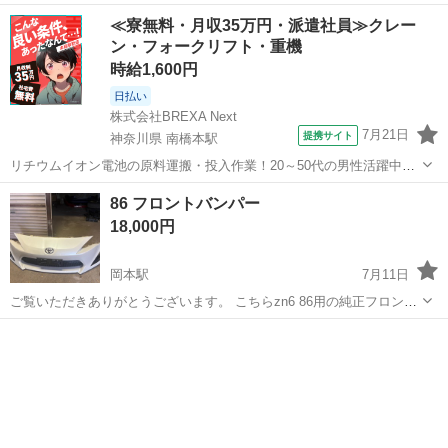
アピースになります。 不要になったため出品します。 排気漏れ等はな
栃木
宇都宮市
岡本駅
外装、車外用品
ピース
≪寮無料・月収35万円・派遣社員≫クレー
く問題なく使えます。 値下げ不可
ン・フォークリフト・重機
時給1,600円
日払い
株式会社BREXA Next
7月21日
提携サイト
神奈川県 南橋本駅
リチウムイオン電池の原料運搬・投入作業！20～50代の男性活躍中★
ワンルーム寮完備！赴任旅費会社負担！年間休日130日★フォークリフ
神奈川
相模原市
南橋本駅
その他
86 フロントバンパー
ト免許お持ちの方、活躍中！就業先食堂利用可★《神奈川県相模原
18,000円
市》 人気の工場のお仕事 ◇電...
岡本駅
7月11日
ご覧いただきありがとうございます。 こちらzn6 86用の純正フロント
バンパーになります。 車検用に取っておきましたが、次の車検が来る
栃木
宇都宮市
岡本駅
外装、車外用品
までに86を降りることになってしまったため、出品します。 サイドの
部分にクイックリリースを...