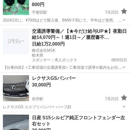
800円
宇都宮駅
7月22日
2024/2月に、¥7000ほどで購入後、BMW F30にて、半年ほど使用。 取
り付け径；74-76mm、自作アダプター（写真一枚目参照）使用にて、
栃木
宇都宮市
宇都宮駅
外装、車外用品
カッター
交通誘導警備／【★今だけ給与UP★】夜勤日
70mm〜使用可能 大端外径；105mm
給14,070円～！週1日～／履歴書不…
日給1万2,000円
株式会社MSK
栃木県
スポンサー：求人ボックス
08月01日
【仕事内容】<工事現場の交通誘導員> 工事現場で誘導や案内をお任せ
します! 〈具体的な仕事内容〉 ・出入車両や周囲を利用する歩行者の
アルバイト・パート
レクサスGSバンパー
誘導 事故やトラブルを未然に防ぎ、歩行者と車両の安全を守ります!
30,000円
未経験でも安心の研修あり 3日間...
岩舟駅
7月21日
レクサスGS エスプリバンパー ハーフ顔
栃木
栃木市
岩舟駅
外装、車外用品
レクサスGS
日産 S15シルビア純正フロントフェンダー左
右セット