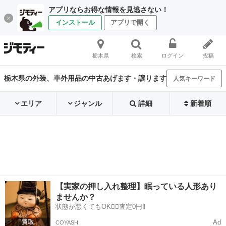
アプリならお得な情報を見逃さない！
インストール
アプリで開く
栃木県
検索
ログイン
投稿
栃木県の外装、車外用品の中古あげます・譲ります
人気キーワード
エリア
ジャンル
詳細
新着順
【実家の押し入れ整理】眠っている人形あり
ませんか？
状態が悪くてもOK🙆‍♀️査定0円‼️
Ad
COYASH