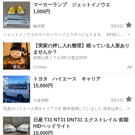
栃木
宇都宮市
外装、車外用品
マーカーランプ ジェットイノウエ
共に傷も無くきれいです。 ロックの作動も問題無し シリコン系の...
1,000円
楡木駅
8月2日
ジェットイノウエのマーカーランプとステーになります。 3年前に購
入したのですが、1度もしようしていません。
栃木
鹿沼市
楡木駅
外装、車外用品
ランプ
【実家の押し入れ整理】眠っている人形あり
ませんか？
状態が悪くてもOK🙆‍♀️査定0円‼️
Ad
COYASH
トヨタ ハイエース キャリア
15,000円
小金井駅
8月1日
写真のハイエース用キャリアです 数年使用していました 現在は外して
保管しています
栃木
下野市
小金井駅
外装、車外用品
キャリー
日産 T31 NT31 DNT31 エクストレイル 前期
HIDヘッドライト
10,000円