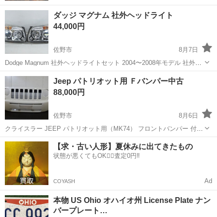
ダッジ マグナム 社外ヘッドライト
44,000円
佐野市
8月7日
Dodge Magnum 社外ヘッドライトセット 2004〜2008年モデル 社外
（SONAR製） ヘッドライトASM イカリング付き 左右セット（中古）
栃木
佐野市
外装、車外用品
ヘッドライト
Jeep パトリオット用 Ｆバンパー中古
88,000円
佐野市
8月6日
クライスラー JEEP パトリオット用（MK74） フロントバンパー 付属
品：無し
栃木
佐野市
外装、車外用品
バンパー
【求・古い人形】夏休みに出てきたもの
状態が悪くてもOK🙆‍♀️査定0円‼️
Ad
COYASH
本物 US Ohio オハイオ州 License Plate ナン
バープレート…