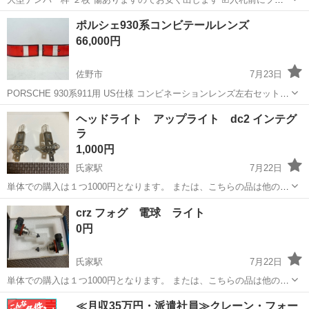
フ必読
栃木
宇都宮市
芳賀町工業団地管理センター前駅
ポルシェ930系コンビテールレンズ
外装、車外用品
大型
66,000円
佐野市
7月23日
PORSCHE 930系911用 US仕様 コンビネーションレンズ左右セット
中古
栃木
佐野市
外装、車外用品
ポルシェ
ヘッドライト アップライト dc2 インテグ
ラ
1,000円
氏家駅
7月22日
単体での購入は１つ1000円となります。 または、こちらの品は他の商
品を購入される場合に、一点だけお譲りすることもできます。 他でも
栃木
さくら市
氏家駅
外装、車外用品
アップライト
crz フォグ 電球 ライト
出品してますので、取引中になくなる場合もあります。おまけ程度に
0円
お考えください。 ・説明 ...
氏家駅
7月22日
単体での購入は１つ1000円となります。 または、こちらの品は他の商
品を購入される場合に、一点だけお譲りすることもできます。 他でも
栃木
さくら市
氏家駅
外装、車外用品
電球
≪月収35万円・派遣社員≫クレーン・フォー
出品してますので、取引中になくなる場合もあります。おまけ程度に