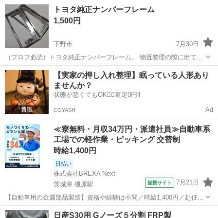
栃木
鹿沼市
鹿沼駅
外装、車外用品
トヨタ純正ナンバーフレーム
1,500円
下野市
7月30日
（プロフ必読）トヨタ純正ナンバーフレーム。 物置整理の際に出てき
ましたが使う予定もないので出品しました。 汚れやキズはありますが
栃木
下野市
外装、車外用品
フレーム
【実家の押し入れ整理】眠っている人形あり
フレームの割れなどはありませんので使用には問題なく使えます。 問
ませんか？
い合わせや購入の際はプロフ必読...
状態が悪くてもOK🙆‍♀️査定0円‼️
Ad
COYASH
≪寮無料・月収34万円・派遣社員≫自動車系
工場での軽作業・ピッキング 交替制
時給1,400円
日払い
株式会社BREXA Next
7月21日
提携サイト
茨城県 磯原駅
【自動車用の金属部品製造】資格や経験は不問／時給1,400円／赴任旅
費会社負担／正社員登用のチャンスあり／食堂利用可能／マイカー通
茨城
北茨城市
磯原駅
その他
日産S30用 Gノーズ５分割 FRP製
勤OK《茨城県茨城市》 人気の工場のお仕事 ◇トラックの金属部品の