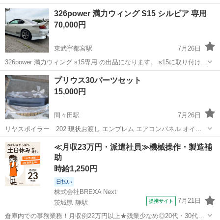
GTS-R風？リヤスポイラー。 両面テープ固定のみでした。 車両がもう
栃木
佐野市
佐野市駅
外装、車外用品
326power 満力ウィング S15 シルビア 専用
ないため、取り付けイメージはできません。 割れ箇所や塗装落ち等あ
70,000円
ります。 受け渡しでお...
東武宇都宮駅
7月26日
326power 満力ウィング s15専用 の出品になります。 s15に取り付けて
おりました。 ブリスターフェンダーを取り付けていたため 干渉傷あり
栃木
宇都宮市
東武宇都宮駅
外装、車外用品
プリウス30パーツセット
ます。 ひび割れなどもありますので写真にてご確認 お願いします。
15,000円
間々田駅
7月26日
リヤスポイラー 202 現状お渡し エンブレム エアコンパネル オイル
フィラーキャップ リヤワイパー外した時のアクセサリー
栃木
小山市
間々田駅
外装、車外用品
リヤワイパー
≪月収23万円・派遣社員≫機械操作・製造補
助
時給1,250円
日払い
株式会社BREXA Next
7月21日
提携サイト
茨城県 静駅
倉庫内での事務業務！月収例22万円以上★残業少なめ◎20代・30代・