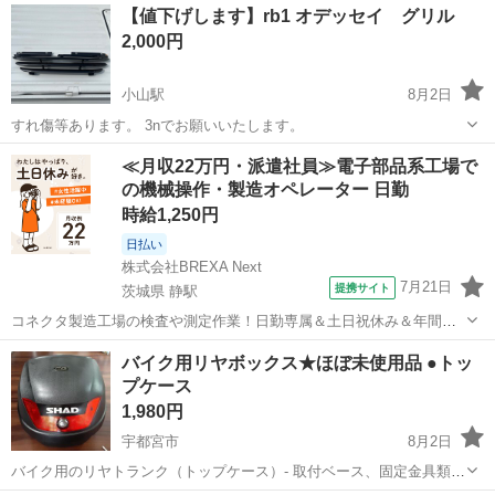
【値下げします】rb1 オデッセイ グリル
2,000円
小山駅
8月2日
すれ傷等あります。 3nでお願いいたします。
栃木
小山市
小山駅
外装、車外用品
≪月収22万円・派遣社員≫電子部品系工場で
の機械操作・製造オペレーター 日勤
時給1,250円
日払い
株式会社BREXA Next
7月21日
提携サイト
茨城県 静駅
コネクタ製造工場の検査や測定作業！日勤専属＆土日祝休み＆年間休
日128日★クリーンルーム内作業★マイカー通勤OK＆無料駐車場あり
茨城
常陸大宮市
静駅
その他
バイク用リヤボックス★ほぼ未使用品 ●トッ
★就業先食堂利用可！日払い制度あり！《茨城県常陸大宮市》 人気の
プケース
工場のお仕事 ◇コネクタ製造工...
1,980円
宇都宮市
8月2日
バイク用のリヤトランク（トップケース）- 取付ベース、固定金具類、
純正キー2本 説明書 取付けたのみで殆ど未使用 新品同様 内側・外側