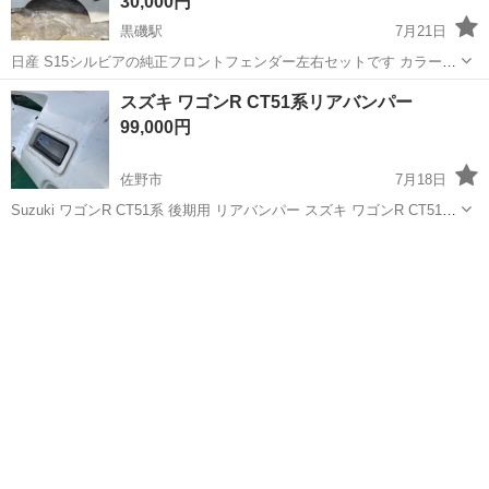
30,000円
黒磯駅
7月21日
日産 S15シルビアの純正フロントフェンダー左右セットです カラーは
純正パールホワイトです 多少の跳ね石やエアロの擦れ傷があります 左
栃木
那須塩原市
黒磯駅
外装、車外用品
スズキ ワゴンR CT51系リアバンパー
右とも爪折り処理してあります 他にも掲載してますので早期終了の際
99,000円
はご了承ください
佐野市
7月18日
Suzuki ワゴンR CT51系 後期用 リアバンパー スズキ ワゴンR CT51系
コラム仕様のリアバンパー（純正） コラム仕様専用のバンパーでバッ
栃木
佐野市
外装、車外用品
バンパー
クランプがコンビネーションとは別に2個左右についているタイプ バ
ンバー...