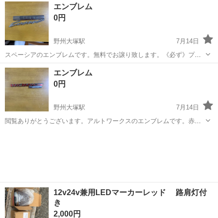
栃木
小山市
小山駅
外装、車外用品
デイズルークス
エンブレム
0円
野州大塚駅
7月14日
スペーシアのエンブレムです。無料でお譲り致します。《必ず》プロ
フを見てお問い合わせして下さい。プロフを見ないでお問い合わせす
栃木
栃木市
野州大塚駅
外装、車外用品
エンブレム
エンブレム
る方が多いです。困ります。宜しくお願い致します。
0円
野州大塚駅
7月14日
閲覧ありがとうございます。アルトワークスのエンブレムです。赤い
部分が剥がれてます。無料でお譲り致します。《必ず》プロフを見て
栃木
栃木市
野州大塚駅
外装、車外用品
エンブレム
お問い合わせして下さい。見ないでお問い合わせする方が多いです。
困ります。宜しくお願い致します。
12v24v兼用LEDマーカーレッド 路肩灯付
き
2,000円