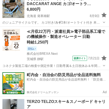
DACCARAT ANGE カゴ/オートラ…
6,800円
北海道 発寒南駅
8月9日
のジュニアサイクルです。 カゴ付き/
カギ
2本/オートライト付き 本品
はU…
北海道
札幌市
発寒南駅
その他
≪月収22万円・派遣社員≫電子部品系工場で
の機械操作・製造オペレーター 日勤
時給1,250円
日払い
株式会社BREXA Next
7月21日
提携サイト
茨城県 静駅
コネクタ製造工場の検査や測定作業！日勤専属＆土日祝休み＆年間休
日128日★クリーンルーム内作業★マイカー通勤OK＆無料駐車場あり
茨城
常陸大宮市
静駅
その他
町内会・自治会の防災用品が全品送料無料
★就業先食堂利用可！日払い制度あり！《茨城県常陸大宮市》 人気の
町内会・自治会の防災用品が全品送料無料！「防災備蓄
工場のお仕事 ◇コネクタ製造工...
用品ドットコム」
Ad
株式会社ドリームデッサン
TERZO TELZOスキー＆スノーボード キャリ
ア