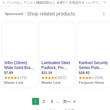
り パンクなし アシスト機能問題なし
カギ
2つ 充電器付き バッテリー
長押し4灯…
大阪
摂津市
正雀駅
三輪車
1
2
3
...
次へ