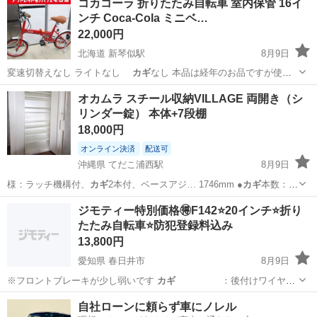
コカコーラ 折りたたみ自転車 室内保管 16イ
ンチ Coca-Cola ミニベ…
22,000円
北海道 新琴似駅
8月9日
変速切替えなし ライトなし
カギ
なし 本品は経年のお品ですが使
用…
北海道
札幌市
新琴似駅
折りたたみ自転車
オカムラ スチール収納VILLAGE 両開き（シ
リンダー錠） 本体+7段棚
18,000円
オンライン決済
配送可
沖縄県 てだこ浦西駅
8月9日
様：ラッチ機構付、
カギ
2本付、ベースアジ… 1746mm ●
カギ
本数：2
本 ●設…
沖縄
名護市
てだこ浦西駅
オフィス用家具
ジモティー特別価格🉐F142⭐️20インチ⭐️折り
たたみ自転車⭐️防犯登録料込み
13,800円
愛知県 春日井市
8月9日
※フロントブレーキが少し弱いです
カギ
：後付けワイヤー
ロック 変速…
愛知
春日井市
折りたたみ自転車
防犯登録
自社ローンに頼らず車にノレル