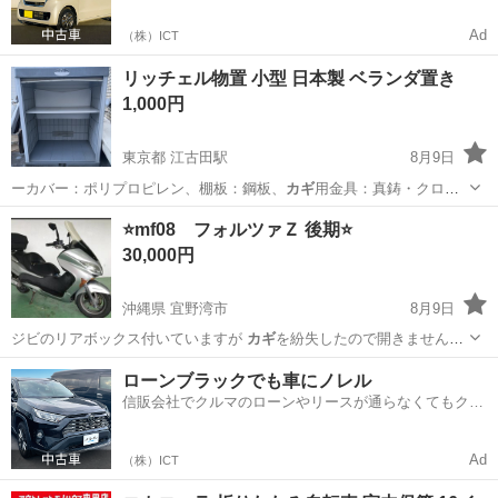
Ad
（株）ICT
リッチェル物置 小型 日本製 ベランダ置き
1,000円
東京都 江古田駅
8月9日
ーカバー：ポリプロピレン、棚板：鋼板、
カギ
用金具：真鋳・クロム
メッキ、ネジ：ステ…
東京
練馬区
江古田駅
収納家具
⭐️mf08 フォルツァＺ 後期⭐️
30,000円
沖縄県 宜野湾市
8月9日
ジビのリアボックス付いていますが
カギ
を紛失したので開きません。
自分…
沖縄
宜野湾市
ホンダ
ローンブラックでも車にノレル
信販会社でクルマのローンやリースが通らなくてもクル
マをご利用いただけるサービスがあります！
Ad
（株）ICT