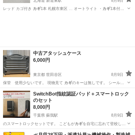
北海道 新道東駅
8月9日
レッド カゴ付き
カギ
1本 札幌市東区 … オートライト ・
カギ
1本付き
・ハン…
北海道
札幌市
新道東駅
その他
中古アタッシュケース
6,000円
東京都 世田谷区
8月9日
保管 使用少ないです。 現物見て
カギ
のキーは無しです。 シールは
ドライヤ…
東京
世田谷区
その他
京王線
SwitchBot指紋認証パッド＋スマートロック
のセット
8,000円
千葉県 蘇我駅
8月9日
のスマートロックセットです。 こどもが
カギ
を自宅に忘れて登校し、
帰宅時家に入れな…
千葉
千葉市
蘇我駅
その他
スマートロック
≪月収28万円・派遣社員≫機械操作・製造補