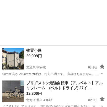
物置小屋
39,999円
茨城県 宍戸駅
8月9日
00mm 高さ 2100mm
カギ
は、行方不明です。 床板はありません。…
茨城
笠間市
宍戸駅
収納家具
物置小屋
ブリヂストン最強自転車【アルベルト】アル
ミフレーム (ベルトドライブ) 27イ…
12,800円
北海道 北３４条駅
8月9日
えて取り外しております。御自身で頑強な
カギ
をご用意下さい。ま