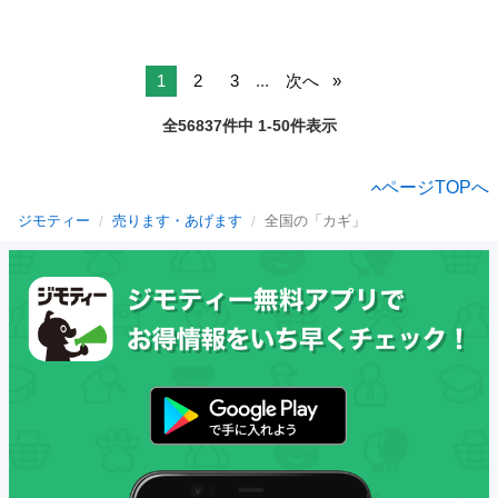
1
2
3
...
次へ
全56837件中 1-50件表示
ページTOPへ
ジモティー
売ります・あげます
全国の「カギ」