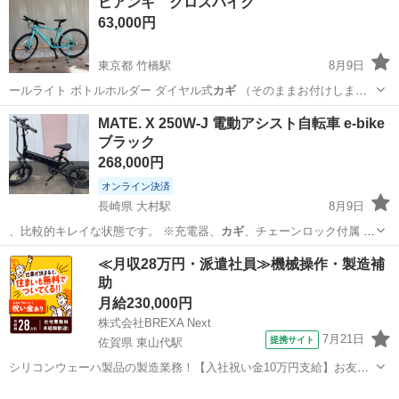
ビアンキ クロスバイク
63,000円
東京都 竹橋駅
8月9日
ールライト ボトルホルダー ダイヤル式
カギ
（そのままお付けしま
す）
東京
千代田区
竹橋駅
クロスバイク
MATE. X 250W-J 電動アシスト自転車 e-bike
ブラック
268,000円
オンライン決済
長崎県 大村駅
8月9日
、比較的キレイな状態です。 ※充電器、
カギ
、チェーンロック付属 動
作は問題無く乗…
長崎
大村市
大村駅
電動アシスト自転車
≪月収28万円・派遣社員≫機械操作・製造補
助
月給230,000円
株式会社BREXA Next
7月21日
提携サイト
佐賀県 東山代駅
シリコンウェーハ製品の製造業務！【入社祝い金10万円支給】お友達
やカップルとの応募OK◎年間休日129日＆休出なしでプライベート充
佐賀
伊万里市
東山代駅
その他