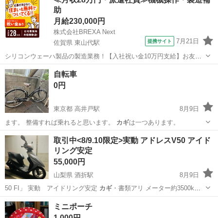
助
月給230,000円
株式会社BREXA Next
7月21日
提携サイト
佐賀県 東山代駅
シリコンウェーハ製品の製造業務！【入社祝い金10万円支給】お友達
やカップルとの応募OK◎年間休日129日＆休出なしでプライベート充
佐賀
伊万里市
東山代駅
その他
自転車
実♪業務はクリーンルームで快適作業◎自社正社員登用制度あり★1食
0円
300円～の格安食堂あり！《佐...
東京都 高井戸駅
8月9日
ます。 整備すれば乗れると思います。
カギ
は一つあります。
東京
杉並区
高井戸駅
自転車
取引中<8/9.10限定>実動 アドレスV50 アイド
リング安定
55,000円
山梨県 酒折駅
8月9日
50 FI」 実動 アイドリング安定
カギ
・書類アリ メーター約3500km
4…
山梨
甲府市
酒折駅
バイク
アドレス
ミニポーチ
1,000円