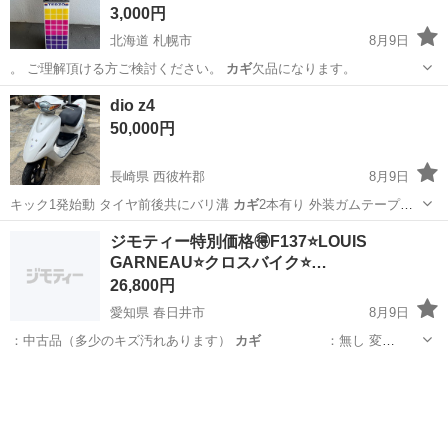
3,000円
北海道 札幌市
8月9日
。 ご理解頂ける方ご検討ください。
カギ
欠品になります。
北海道
札幌市
キャリア、ラック
dio z4
50,000円
長崎県 西彼杵郡
8月9日
キック1発始動 タイヤ前後共にバリ溝
カギ
2本有り 外装ガムテープ補
修(画像確…
長崎
西彼杵郡
ホンダ
ジモティー特別価格🉐F137⭐️LOUIS
GARNEAU⭐️クロスバイク⭐️…
26,800円
愛知県 春日井市
8月9日
：中古品（多少のキズ汚れあります）
カギ
：無し 変
速 ：3…
愛知
春日井市
クロスバイク
LOUIS GARNEAU