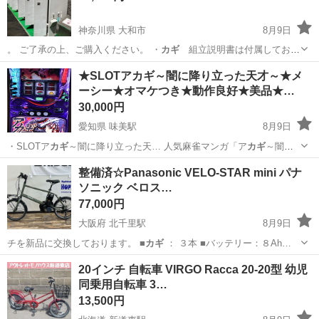
神奈川県 大和市
8月9日
。 ご了承の上、ご購入ください。 ・
カギ
組立説明書は付属しており
ません。 …
神奈川
大和市
収納家具
イナバ物置
★SLOTアカギ～闇に降り立った天才～★メ
ーシー★オマケつき★動作良好★美品★…
30,000円
愛知県 味美駅
8月9日
・SLOTア
カギ
～闇に降り立った天… 人気麻雀マンガ「ア
カギ
～闇に
降り立った天… で進行し「決」でア
カギ
が勝利すればART… ・ART
愛知
春日井市
味美駅
その他
アカギ
整備済☆Panasonic VELO-STAR mini パナ
は、ア
カギ
vs鷲巣の麻雀バト… ルで展開し、ア
カギ
の勝利でART継
ソニック ベロス…
続… 。 ・ま...
77,000円
大阪府 北千里駅
8月9日
チを新品に交換しております。 ■
カギ
： ３本 ■バッテリー：８Ah…
大阪
箕面市
北千里駅
電動アシスト自転車
20インチ 自転車 VIRGO Racca 20-20型 幼児
同乗用自転車 3…
ベロスターミニ
13,500円