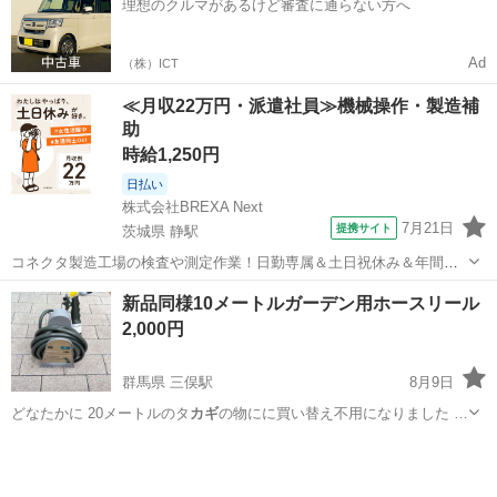
理想のクルマがあるけど審査に通らない方へ
Ad
（株）ICT
≪月収22万円・派遣社員≫機械操作・製造補
助
時給1,250円
日払い
株式会社BREXA Next
7月21日
提携サイト
茨城県 静駅
コネクタ製造工場の検査や測定作業！日勤専属＆土日祝休み＆年間休
日128日★クリーンルーム内作業★マイカー通勤OK＆無料駐車場あり
茨城
常陸大宮市
静駅
その他
新品同様10メートルガーデン用ホースリール
★就業先食堂利用可！日払い制度あり！《茨城県常陸大宮市》 人気の
2,000円
工場のお仕事 ◇コネクタ製造工...
群馬県 三俣駅
8月9日
どなたかに 20メートルのタ
カギ
の物にに買い替え不用になりました …
群馬
前橋市
三俣駅
その他