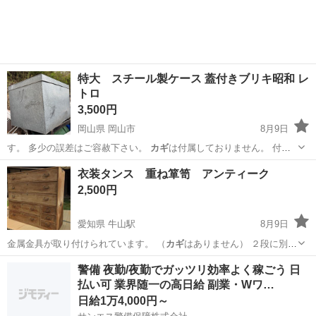
実♪業務はクリーンルームで快適作業◎自社正社員登用制度あり★1食
300円～の格安食堂あり！《佐...
特大 スチール製ケース 蓋付きブリキ昭和 レ
トロ
3,500円
岡山県 岡山市
8月9日
す。 多少の誤差はご容赦下さい。
カギ
は付属しておりません。 付属
品は画像…
岡山
岡山市
その他
ブリキ
衣装タンス 重ね箪笥 アンティーク
2,500円
愛知県 牛山駅
8月9日
金属金具が取り付けられています。 （
カギ
はありません） ２段に別れ
ていますの…
愛知
西春日井郡
牛山駅
収納家具
警備 夜勤/夜勤でガッツリ効率よく稼ごう 日
払い可 業界随一の高日給 副業・Wワ…
日給1万4,000円～