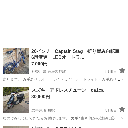
20インチ Captain Stag 折り畳み自転車
6段変速 LEDオートラ…
7,000円
神奈川県 高座渋谷駅
8月9日
走ります。
カギ
あり，オートライト… ヤ オートライト・
カギ
あり
○LEDオ… した箇所あり ○
カギ
…リング錠です 問…
神奈川
大和市
高座渋谷駅
折りたたみ自転車
スズキ アドレスチューン ca1ca
オートライト
30,000円
岩手県 厨川駅
8月9日
なので探して出てきたらお付けします。
カギ
○書✕ 何かの登録に必要
な書類お持ちの…
岩手
盛岡市
厨川駅
スズキ