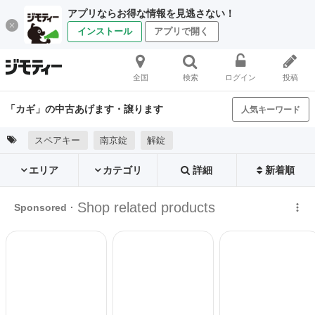
アプリならお得な情報を見逃さない！
インストール
アプリで開く
全国
検索
ログイン
投稿
「カギ」の中古あげます・譲ります
人気キーワード
スペアキー
南京錠
解錠
エリア
カテゴリ
詳細
新着順