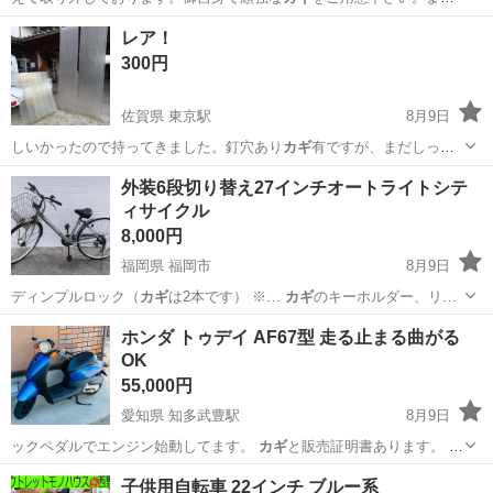
た、防犯登録はすでに…
北海道
札幌市
北３４条駅
自転車
レア！
300円
佐賀県 東京駅
8月9日
しいかったので持ってきました。釘穴あり
カギ
有ですが、まだしっか
りしてます。8尺3…
佐賀
小城市
東京駅
その他
外装6段切り替え27インチオートライトシテ
ィサイクル
8,000円
福岡県 福岡市
8月9日
ディンプルロック（
カギ
は2本です） ※…
カギ
のキーホルダー、リ…
福岡
福岡市
その他
シティサイクル
ホンダ トゥデイ AF67型 走る止まる曲がる
OK
55,000円
愛知県 知多武豊駅
8月9日
ックペダルでエンジン始動してます。
カギ
と販売証明書あります。 現
車確認と試…
愛知
知多郡
知多武豊駅
ホンダ
子供用自転車 22インチ ブルー系