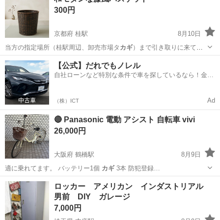
300円
京都府 桂駅
8月10日
当方の指定場所（桂駅周辺、卸売市場タ
カギ
）まで引き取りに来てい
ただける方でお願…
京都
京都市
桂駅
家庭用品
バスケット
【公式】だれでもノレル
自社ローンなど特別な条件で車を探しているなら！金利
0%で車をご提供、ノレル独自与信システム。
Ad
（株）ICT
🔴 Panasonic 電動 アシスト 自転車 vivi
26,000円
大阪府 鶴橋駅
8月9日
適に乗れてます。 バッテリー1個
カギ
3本 防犯登録…
大阪
大阪市
鶴橋駅
電動アシスト自転車
ロッカー アメリカン インダストリアル
男前 DIY ガレージ
7,000円