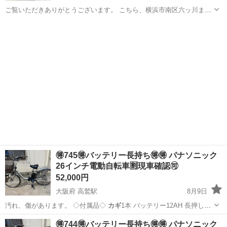
ご覧いただきありがとうございます。 こちら、横浜市南区六ッ川まで
引取りに来ていただける方に¥2800でお譲りします。 サイズ：幅390×
神奈川
横浜市
弘明寺駅
収納家具
キズ
奥行510×高さ600㎜ キャビネットをお得にお買い求めいただけま
す。...
🉐745🉐バッテリー長持ち🉐🉐 パナソニック
26インチ電動自転車🈹現車確認🉑
52,000円
大阪府 高鷲駅
8月9日
汚れ、傷があります。 ◇付属品◇
カギ
1本 バッテリー12AH 長押し5
点灯…
大阪
羽曳野市
高鷲駅
電動アシスト自転車
バッテリー
🉐744🉐バッテリー長持ち🉐🉐 パナソニック