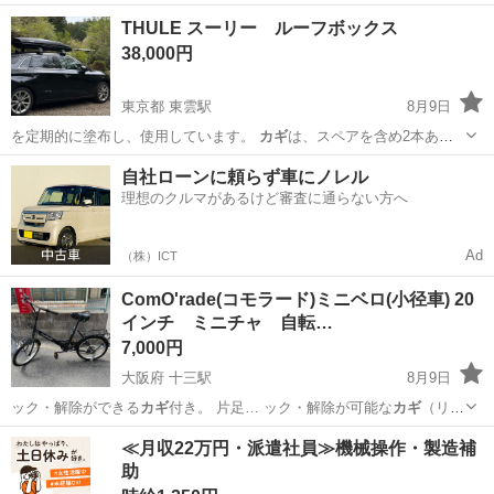
ギ
を出して解除してカ… またカバーを付け、
カギ
をかける、という
東京
武蔵村山市
上北台駅
キャリア、ラック
THULE スーリー ルーフボックス
め…
38,000円
東京都 東雲駅
8月9日
を定期的に塗布し、使用しています。
カギ
は、スペアを含め2本あり
ます。 薄型…
東京
江東区
東雲駅
外装、車外用品
自社ローンに頼らず車にノレル
理想のクルマがあるけど審査に通らない方へ
Ad
（株）ICT
ComO'rade(コモラード)ミニベロ(小径車) 20
インチ ミニチャ 自転…
7,000円
大阪府 十三駅
8月9日
ック・解除ができる
カギ
付き。 片足… ック・解除が可能な
カギ
（リン
グ錠）を装着…
大阪
大阪市
十三駅
その他
≪月収22万円・派遣社員≫機械操作・製造補
助