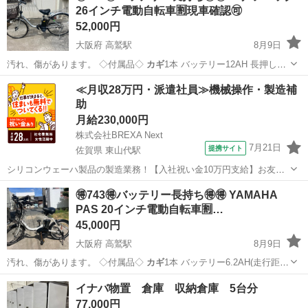
26インチ電動自転車🈹現車確認🉑
52,000円
大阪府 高鷲駅
8月9日
汚れ、傷があります。 ◇付属品◇
カギ
1本 バッテリー12AH 長押し5
点灯…
大阪
羽曳野市
高鷲駅
電動アシスト自転車
バッテリー
≪月収28万円・派遣社員≫機械操作・製造補
助
月給230,000円
株式会社BREXA Next
7月21日
提携サイト
佐賀県 東山代駅
シリコンウェーハ製品の製造業務！【入社祝い金10万円支給】お友達
やカップルとの応募OK◎年間休日129日＆休出なしでプライベート充
佐賀
伊万里市
東山代駅
その他
🉐743🉐バッテリー長持ち🉐🉐 YAMAHA
実♪業務はクリーンルームで快適作業◎自社正社員登用制度あり★1食
PAS 20インチ電動自転車🈹…
300円～の格安食堂あり！《佐...
45,000円
大阪府 高鷲駅
8月9日
汚れ、傷があります。 ◇付属品◇
カギ
1本 バッテリー6.2AH(走行距離
約…
大阪
羽曳野市
高鷲駅
電動アシスト自転車
バッテリー
イナバ物置 倉庫 収納倉庫 5台分
77,000円