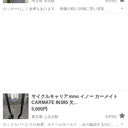
埼玉県 本庄駅
8月9日
ロッカーらしく
カギ
もあります。 画像の様に内側に荒い塗装…
埼玉
本庄市
本庄駅
収納家具
インダストリアル
サイクルキャリア inno イノー カーメイト
CARMATE IN385 欠…
5,000円
東京都 上北台駅
8月9日
ロックカバーとその
カギ
、ホイールホールド… みの確認するのに、
カ