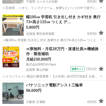
千葉県 ユーカリが丘駅
8月9日
ト芯使用 くすり、リップクリーム、
カギ
などバックの中で迷子にな
りそうな物を入…
千葉
佐倉市
ユーカリが丘駅
バッグ
幅100㎝ 学習机 引き出し付き カギ付き 奥行
73×高さ115㎝ つくえ デ…
5,800円
北海道 東区役所前駅
8月9日
☆幅100㎝ 学習机 引き出し付き
カギ
付き 奥行73×高さ115㎝ つくえ…
北海道
札幌市
東区役所前駅
テーブル
≪寮無料・月収28万円・派遣社員≫機械操
作・製造補助
月給230,000円
株式会社BREXA Next
7月21日
提携サイト
佐賀県 東山代駅
シリコンウェーハ製品の製造業務！【入社祝い金10万円支給】お友達
やカップルとの応募OK◎年間休日129日＆休出なしでプライベート充
佐賀
伊万里市
東山代駅
その他
パナソニック電動アシスト三輪車
実♪業務はクリーンルームで快適作業◎自社正社員登用制度あり★1食
56,000円
300円～の格安食堂あり！《佐...
大阪府 正雀駅
8月9日