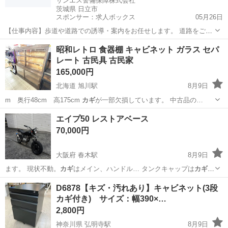
サンエス警備保障株式会社
茨城県 日立市
スポンサー：求人ボックス
05月26日
【仕事内容】歩道や道路での誘導・案内をお任せします。 道路をご利
用される車両や歩行者の方が安全に安心して通行するために適切に誘
アルバイト・パート
昭和レトロ 食器棚 キャビネット ガラス セパ
導してください。 勤務地へは直行直帰OKです! <未経験でも安心!!> 丁
レート 古民具 古民家
寧な研修20hで基本的な知識を...
165,000円
北海道 旭川駅
8月9日
m 奥行48cm 高175cm
カギ
が一部欠損しています。 中古品の…
北海道
旭川市
旭川駅
収納家具
古民家
エイプ50 レストアベース
70,000円
大阪府 春木駅
8月9日
ます。 現状不動。
カギ
はメイン、ハンドル… タンクキャップは
カギ
な
くても空きます。…
大阪
岸和田市
春木駅
ホンダ
エイプ
D6878【キズ・汚れあり】キャビネット(3段
カギ付き) サイズ：幅390×…
2,800円
神奈川県 弘明寺駅
8月9日