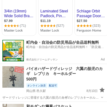
町内会・自治会の防災用品が全品送料無料
町内会・自治会の防災用品が全品送料無料！「防災備蓄
用品ドットコム」
Ad
株式会社ドリームデッサン
バイオハザードヴィレッジ 六翼の胎児のカ
ギ レプリカ キーホルダー
500円
オンライン決済
配送可
岡山県 邑久駅
8月10日
ザードヴィレッジに登場する六翼の胎児の
カギ
のレプリカキーホルダ
ーです。 作りもし…
岡山
瀬戸内市
邑久駅
模型、プラモデル
和モダンな籐風バスケット