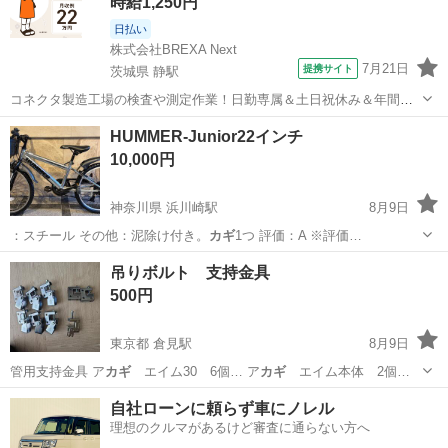
時給1,250円
日払い
株式会社BREXA Next
7月21日
提携サイト
茨城県 静駅
コネクタ製造工場の検査や測定作業！日勤専属＆土日祝休み＆年間休
日128日★クリーンルーム内作業★マイカー通勤OK＆無料駐車場あり
茨城
常陸大宮市
静駅
その他
HUMMER-Junior22インチ
★就業先食堂利用可！日払い制度あり！《茨城県常陸大宮市》 人気の
10,000円
工場のお仕事 ◇コネクタ製造工...
神奈川県 浜川崎駅
8月9日
：スチール その他：泥除け付き。
カギ
1つ 評価：A ※評価…
神奈川
川崎市
浜川崎駅
自転車
吊りボルト 支持金具
500円
東京都 倉見駅
8月9日
管用支持金具 ア
カギ
エイム30 6個… ア
カギ
エイム本体 2個…
東京
立川市
倉見駅
その他
自社ローンに頼らず車にノレル
理想のクルマがあるけど審査に通らない方へ