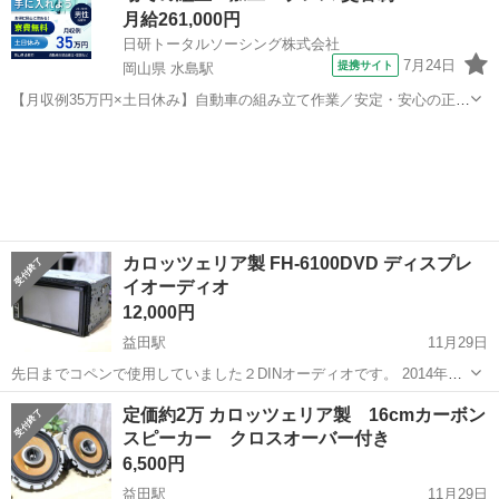
月給261,000円
日研トータルソーシング株式会社
7月24日
提携サイト
岡山県 水島駅
【月収例35万円×土日休み】自動車の組み立て作業／安定・安心の正社
員 自動車の組立作業 各生産ラインには最新鋭のロボットが導入されて
岡山
倉敷市
水島駅
その他
います。 専用レールに乗って流れてくる車の骨組みに、社内外の各部
品・ハンドル・足回り・ドア...
カロッツェリア製 FH-6100DVD ディスプレ
イオーディオ
12,000円
益田駅
11月29日
先日までコペンで使用していました２DINオーディオです。 2014年製
のカロッツェリア製DVDプレイヤーになります。 型番はFH-
島根
益田市
益田駅
カーオーディオ
DVD
定価約2万 カロッツェリア製 16cmカーボン
6100DVDです。 機能としてはDVD再生/CD再生/USB入力再生/iPod
スピーカー クロスオーバー付き
再...
6,500円
益田駅
11月29日