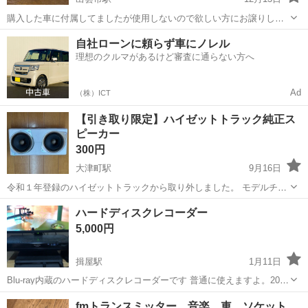
購入した車に付属してましたが使用しないので欲しい方にお譲りしま
す 動作は正常に作動してました。
島根
出雲市
出雲市駅
カーオーディオ
KENWOOD
自社ローンに頼らず車にノレル
理想のクルマがあるけど審査に通らない方へ
Ad
（株）ICT
【引き取り限定】ハイゼットトラック純正ス
ピーカー
300円
大津町駅
9月16日
令和１年登録のハイゼットトラックから取り外しました。 モデルチェ
ンジ前の型なら取り付け出来ます。 引き取り限定です。
島根
出雲市
大津町駅
カーオーディオ
トラック
ハードディスクレコーダー
5,000円
揖屋駅
1月11日
Blu-ray内蔵のハードディスクレコーダーです 普通に使えますよ。2010
製ですリモコン取説あります 値下げ交渉はお受け致しかねます。 宜し
島根
安来市
揖屋駅
カーオーディオ
fmトランスミッター 音楽 車 ソケット
くお願い致します。