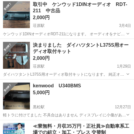
島根
出雲市
雲州平田駅
カーオーディオ
取引中 ケンウッド1DINオーディオ RDT-
れてもかまいません。
211 中古品
サブウーファー
2,000円
荘原駅
3月4日
ケンウッド1DINオーディオRDT-211になります。 オーディオをナビに
交換したので出品します。 CD、AM/FMラジオ、USBオーディオ対応
島根
出雲市
荘原駅
カーオーディオ
USBオーディオ
決まりました ダイハツタントL375S用オー
可能品になります。 説明書等はありませんのでメーカーHP等で確認を
ディオ取付キット
お願いし...
2,000円
荘原駅
1月29日
ダイハツタントL375S用オーディオ取付キットになります。 純正オー
ディオから社外ナビ、オーディオの取付キットになります。 内容物は
島根
出雲市
荘原駅
カーオーディオ
ダイハツタント
kenwood U340BMS
パネル、配線キット、取付ブラケット、ワイド用スペーサーになりま
5,000円
す。 取付ビスは写真にあ...
黒松駅
12月27日
軽トラに付けてました 不具合はありません ディスプレイに小傷があり
ます 付属品揃ってます
島根
邑智郡
黒松駅
カーオーディオ
軽トラ
≪寮無料・月収35万円・正社員≫自動車系工
場での組立・加工・プレス 交替制