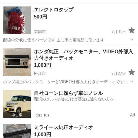
エレクトロタップ
500円
雲南市
7月31日
配線の分岐に使うパーツです 主に車の電装品に使います
島根
雲南市
カーオーディオ
ホンダ純正 バックモニター、VIDEO外部入
力付きオーディオ
1,000円
松江市
7月27日
ホンダ純正のバックモニターとVIDEO外部入力付きオーディオです。
社外ナビに交換した為不要になったので出品致します。 動作確認済
島根
松江市
カーオーディオ
モニター
自社ローンに頼らず車にノレル
み。 取引きの早い方優先致します。
理想のクルマがあるけど審査に通らない方へ
Ad
（株）ICT
ミライース純正オーディオ
1,000円