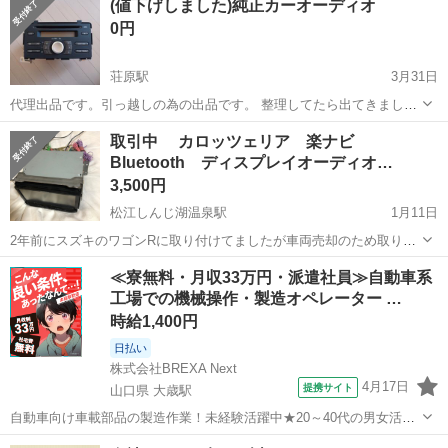
(値下げしました)純正カーオーディオ
0円
荘原駅
3月31日
代理出品です。引っ越しの為の出品です。 整理してたら出てきまし
た。 写真のものが全てです 多分ミラかワゴンRに着いていた純正品だ
島根
出雲市
荘原駅
カーオーディオ
現状
取引中 カロッツェリア 楽ナビ
と言っておられました NR,ＮＣでおねがいします。 取りに来てくれ方
Bluetooth ディスプレイオーディオ…
希望ですが小さいものなので持...
3,500円
松江しんじ湖温泉駅
1月11日
2年前にスズキのワゴンRに取り付けてましたが車両売却のため取り外
し保管しておりました 地図が古いのでディスプレイオーディオとして
島根
松江市
松江しんじ湖温泉駅
カーオーディオ
≪寮無料・月収33万円・派遣社員≫自動車系
お使い頂ければと思います！ スズキのブラケットがついてます
工場での機械操作・製造オペレーター …
楽ナビ
時給1,400円
日払い
株式会社BREXA Next
4月17日
提携サイト
山口県 大歳駅
自動車向け車載部品の製造作業！未経験活躍中★20～40代の男女活躍
中！友達同士での応募OK！備品付きワンルーム寮費無料！赴任旅費会
山口
山口市
大歳駅
その他