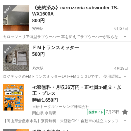
で譲ります。 新品未使用で未開封品になります。 参考価格 オートバ
島根
出雲市
出雲市駅
カーオーディオ
エーモン
《売約済み》carrozzeria subwoofer TS-
ックス約3000円でした。
WX1600A
800円
安来駅
6月27日
カロッツェリア薄型サブウーハー 車を変えてサブウーハーが載らなく
なったので外しました！ 配線は、写真のみになります！ 中古、傷もあ
島根
安来市
安来駅
カーオーディオ
ＦＭトランスミッター
ります！ 外すまでは、音が出ていましたが、その後は動作未確認で
500円
す！ サブウーハーあると無いと...
乃木駅
4月19日
ロジテックのFMトランスミッターLAT−FM１１０∪です。 使用環境が
変わりましたので出品します。 使用時間の短いキレイな品です。 充電
島根
松江市
乃木駅
カーオーディオ
USB
≪寮無料・月収36万円・正社員≫組立・加
用の USBが付いていますので音楽をかけながら充電できます。 付属品
工・プレス
はステレオミ...
時給1,650円
日研トータルソーシング株式会社
7月23日
提携サイト
岡山県 水島駅
【岡山県倉敷市水島】寮費無料！未経験OK！自動車の組立スタッフ
《お仕事No.NS0089》 お仕事について 車の組立作業です。専用レール
岡山
倉敷市
水島駅
その他