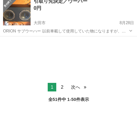
引取り先決定／ウーハー
に乗って流れてくる車の骨組みに、車内外の各部品・ハンドル・足回
0円
り・ドア・シートなどの各...
大田市
8月28日
ORION サブウーハー 以前車載して使用していた物になりますが、取
り外し以降使用せず家に保管しておりました。 保管していた期間の動
島根
大田市
カーオーディオ
サブウーハー
作確認はしていないので動作するかどうかは保証できません。 かなり
重量があるため大田市で...
1
2
次へ
全51件中 1-50件表示