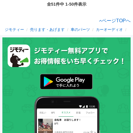
全51件中 1-50件表示
ページTOPへ
ジモティー
売ります・あげます
車のパーツ
カーオーディオ
島