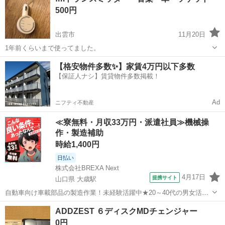
500円
出雲市
11月20日
1年前くらいまで使ってました。
島根
出雲市
カーオーディオ
fmトランスミッター
【格安物件多数✨】家賃4万円以下多数
【保証人ナシ】賃貸物件多数掲載！
Ad
ニフティ不動産
≪寮無料・月収33万円・派遣社員≫機械操
作・製造補助
時給1,400円
日払い
株式会社BREXA Next
4月17日
提携サイト
山口県 大歳駅
自動車向け車載部品の製造作業！未経験活躍中★20～40代の男女活躍
中！友達同士での応募OK！備品付きワンルーム寮費無料！赴任旅費会
山口
山口市
大歳駅
その他
ADDZEST ６ディスクMDチェンジャー
社負担！生活支援物資事前対応可◎格安食堂利用可！年間休日135日
0円
♪《山口県山口市》 人気の工...