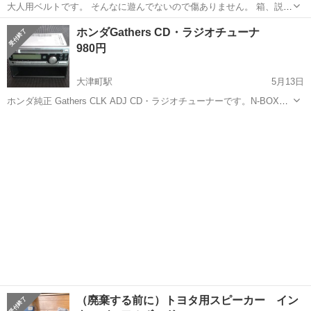
大人用ベルトです。 そんなに遊んでないので傷ありません。 箱、説明
書付き。
島根
出雲市
出雲市駅
カーオーディオ
CSM
ホンダGathers CD・ラジオチューナ
980円
大津町駅
5月13日
ホンダ純正 Gathers CLK ADJ CD・ラジオチューナーです。N-BOXに
取り付けていましたが仕様変更に伴い出品しました。純正品ですので
島根
出雲市
大津町駅
カーオーディオ
チューナ
ホンダ車には使い勝手がいいです。
（廃棄する前に）トヨタ用スピーカー イン