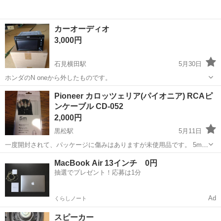
カーオーディオ
3,000円
石見横田駅
5月30日
ホンダのN oneから外したものです。
島根
益田市
石見横田駅
カーオーディオ
Pioneer カロッツェリア(パイオニア) RCAピ
ンケーブル CD-052
2,000円
黒松駅
5月11日
一度開封されて、パッケージに傷みはありますが未使用品です。 5mの
rcaピンケーブルです。
島根
邑智郡
黒松駅
カーオーディオ
カロッツェリア
MacBook Air 13インチ 0円
抽選でプレゼント！応募は1分
Ad
くらしノート
スピーカー