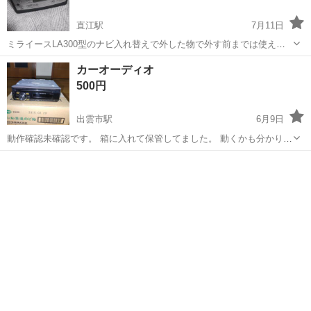
直江駅
7月11日
ミライースLA300型のナビ入れ替えで外した物で外す前までは使えて
ました 純正パネル対応でダイハツ、トヨタの純正カプラーに対応しま
島根
出雲市
直江駅
カーオーディオ
ナビ
カーオーディオ
す（フロント出力のみ） 2DINワイドタイプでミライースやピクシスエ
500円
ポック、スバルプレオ等の...
出雲市駅
6月9日
動作確認未確認です。 箱に入れて保管してました。 動くかも分かりま
せん。
島根
出雲市
出雲市駅
カーオーディオ