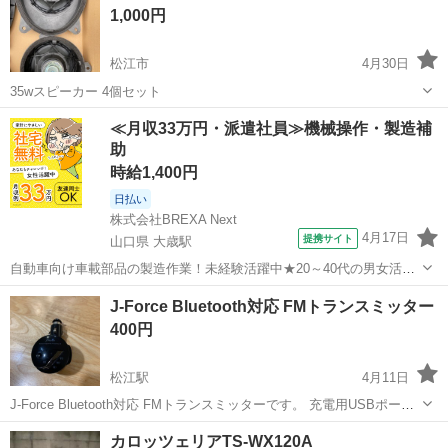
1,000円
松江市
4月30日
35wスピーカー 4個セット
島根
松江市
カーオーディオ
セット
≪月収33万円・派遣社員≫機械操作・製造補
助
時給1,400円
日払い
株式会社BREXA Next
4月17日
提携サイト
山口県 大歳駅
自動車向け車載部品の製造作業！未経験活躍中★20～40代の男女活躍
中！友達同士での応募OK！備品付きワンルーム寮費無料！赴任旅費会
山口
山口市
大歳駅
その他
J-Force Bluetooth対応 FMトランスミッター
社負担！生活支援物資事前対応可◎格安食堂利用可！年間休日135日
400円
♪《山口県山口市》 人気の工...
松江駅
4月11日
J-Force Bluetooth対応 FMトランスミッターです。 充電用USBポート
を備えております。 説明書は紛失していますが複雑な操作は無くイン
島根
松江市
松江駅
カーオーディオ
Bluetooth
カロッツェリアTS-WX120A
ターネットからも取説は引っ張ってこれるかと思います。 カラー···ブ