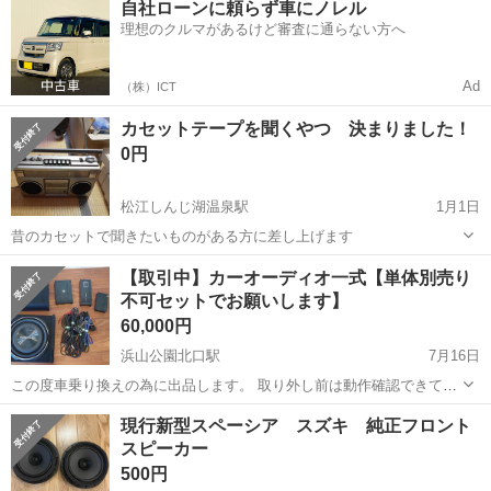
自社ローンに頼らず車にノレル
社負担！生活支援物資事前対応可◎格安食堂利用可！年間休日135日
理想のクルマがあるけど審査に通らない方へ
♪《山口県山口市》 人気の工...
Ad
（株）ICT
カセットテープを聞くやつ 決まりました！
0円
松江しんじ湖温泉駅
1月1日
昔のカセットで聞きたいものがある方に差し上げます
島根
松江市
松江しんじ湖温泉駅
カーオーディオ
【取引中】カーオーディオ一式【単体別売り
不可セットでお願いします】
カセットテープ
60,000円
浜山公園北口駅
7月16日
この度車乗り換えの為に出品します。 取り外し前は動作確認できてま
したが、取り外しは業者にやって貰い、取り外し後は動作確認方法が
島根
出雲市
浜山公園北口駅
カーオーディオ
メルカリ
現行新型スペーシア スズキ 純正フロント
ないので(壊れてはいないと思いますが)メルカリ相場の半額で出品しま
スピーカー
す。 単体別売り不可でセットで...
500円