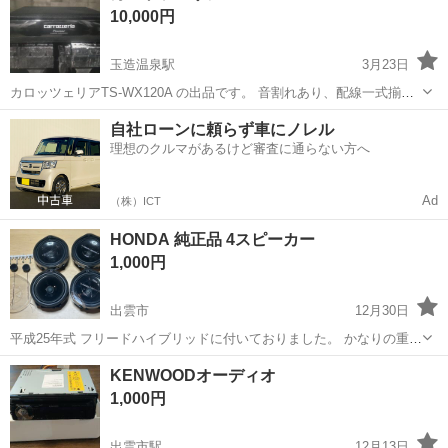
10,000円
ラッ...
玉造温泉駅
3月23日
カロッツェリアTS-WX120A の出品です。 音割れあり、配線一式揃っ
てます。 N-ONEにて使用しておりました。 中古品の為ノークレー
島根
松江市
玉造温泉駅
カーオーディオ
自社ローンに頼らず車にノレル
ム、ノーリターン、ノーキャンセルでお願いいたします。 引き取り限
理想のクルマがあるけど審査に通らない方へ
カロッツェリア
定でお願いいたします。
Ad
（株）ICT
HONDA 純正品 4スピーカー
1,000円
出雲市
12月30日
平成25年式 フリードハイブリッドに付いておりました。 かなりの重低
音が出て、クリアーでいい音です。 17センチかと思います。 おまけと
島根
出雲市
カーオーディオ
HONDA
KENWOODオーディオ
してメーカー不明のツイーターをお付けします。 取り外すまで正常に
1,000円
作動しておりましたが、機...
出雲市駅
12月13日