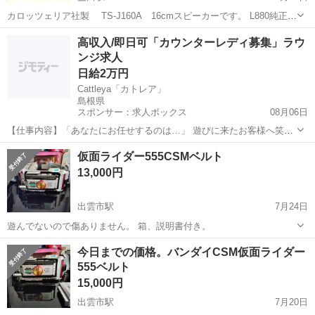
カロッツェリア社製 TS-J160A 16cmスピーカーです。 L880純正オ
プションで採用されていたスピーカーで、当方のコペンに装着されて
島根
益田市
益田駅
カーオーディオ
カロッツェリア
高収入/即日可「カウンターレディ募集」ラウ
おりました。 ダイハツ車ならカプラーオンで取り付け可能です。 仕様
ンジ求人
変更で...
日給2万円
Cattleya「カトレア」
島根県
スポンサー：求人ボックス
08月06日
【仕事内容】「あなたにお任せするのは…」 遊びに来たお客様へ笑顔
でご挨拶 お好みのドリンクを作ってご提供 ワイワイお話で盛り上げる
アルバイト・パート
仮面ライダー555CSMベルト
最後はニッコリお見送り 「Cattleya「カトレア」」でのお仕事に、こ
13,000円
れ以上難しいことはありませ...
出雲市駅
7月24日
遊んでないので傷ありません。 箱、説明書付き。
島根
出雲市
出雲市駅
カーオーディオ
CSM
今日までの価格。バンダイCSM仮面ライダー
555ベルト
15,000円
出雲市駅
7月20日