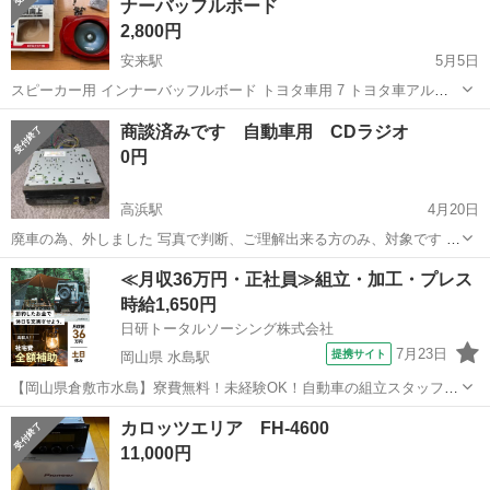
ナーバッフルボード
2,800円
安来駅
5月5日
スピーカー用 インナーバッフルボード トヨタ車用 7 トヨタ車アルフ
ァード/ヴェルファイア/プリウス用(17cm対応) KTX-Y177B 未使用品で
島根
安来市
安来駅
カーオーディオ
商談済みです 自動車用 CDラジオ
すが、長年保管していたため外箱は古くなっています。 他とまとめ買
インナーバッフルボード
0円
いの場合お...
高浜駅
4月20日
廃車の為、外しました 写真で判断、ご理解出来る方のみ、対象です 引
き取り 早い方歓迎
島根
出雲市
高浜駅
カーオーディオ
廃車
≪月収36万円・正社員≫組立・加工・プレス
時給1,650円
日研トータルソーシング株式会社
7月23日
提携サイト
岡山県 水島駅
【岡山県倉敷市水島】寮費無料！未経験OK！自動車の組立スタッフ
《お仕事No.NS0089》 お仕事について 車の組立作業です。専用レール
岡山
倉敷市
水島駅
その他
カロッツエリア FH-4600
に乗って流れてくる車の骨組みに、車内外の各部品・ハンドル・足回
11,000円
り・ドア・シートなどの各...