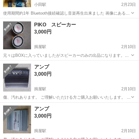
小田駅
2月23日
使用期間約1年 Bluetooth接続確認し音楽再生出来ました 画像にある本
体、配線、マイク、リモコン、金具取り付けネジがお渡しするもので
島根
出雲市
小田駅
カーオーディオ
マイク
PIKO スピーカー
す
3,000円
揖屋駅
2月10日
元々はBOXに入っていましたがスピーカーのみの出品になります。
傷、汚れあります。 ご理解いただける方ご購入お願いいたします。 短
島根
松江市
揖屋駅
カーオーディオ
汚れ
アンプ
期出品です。
3,000円
揖屋駅
2月10日
傷、汚れあります。 ご理解いただける方ご購入お願いいたします。 短
期出品です。
島根
松江市
揖屋駅
カーオーディオ
汚れ
アンプ
3,000円
揖屋駅
2月10日