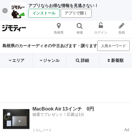
アプリならお得な情報を見逃さない！
インストール
アプリで開く
島根県
検索
ログイン
投稿
島根県のカーオーディオの中古あげます・譲ります
人気キーワード
エリア
ジャンル
詳細
新着順
MacBook Air 13インチ 0円
抽選でプレゼント！応募は1分
Ad
くらしノート