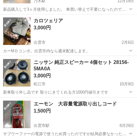
乃木駅
12月19日
新品購入して3ヶ月使用しました。 車買い替えで不要になったので出
品します。 目立った傷はなく、動作も問題ないです。 本体のみで、箱
島根
松江市
乃木駅
カーオーディオ
JAPAN
カロツェリア
やAUXケーブルは付属しません。 FMトランスミッター JAPAN AVE.
3,000円
(ジャパンアベ...
出雲市
2月6日
カーMＤコンポ。出雲市内なら週末配達します。
島根
出雲市
カーオーディオ
ニッサン 純正スピーカー 4個セット 28156-
5MA0A
3,000円
松江市
10月9日
新車取り外し品です 取りにきてくれる方1000円値引きです
島根
松江市
カーオーディオ
セット
エーモン 大容量電源取り出しコード
1,500円
出雲市駅
8月29日
サブウーファーの電源で使うため買ったのですが結局必要なかったの