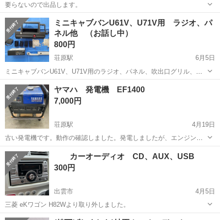
要らないので出品します。
島根
出雲市
出雲市駅
カーオーディオ
ドリンク
ミニキャブバンU61V、U71V用 ラジオ、パ
ネル他 （お話し中）
800円
荘原駅
6月5日
ミニキャブバンU61V、U71V用のラジオ、パネル、吹出口グリル、カ
ップホルダーになります。 以前別サイトにて購入しましたが、使用し
島根
出雲市
荘原駅
カーオーディオ
61V
ヤマハ 発電機 EF1400
なかった為出品です。 パネルはシールあと、小傷が見られます、他の
7,000円
グリル、カップホルダーも...
荘原駅
4月19日
古い発電機です。動作の確認しました。発電しましたが、エンジンの
かかり悪かったです。
島根
出雲市
荘原駅
カーオーディオ
エンジン
カーオーディオ CD、AUX、USB
300円
出雲市
4月5日
三菱 eKワゴン H82Wより取り外しました。
島根
出雲市
カーオーディオ
USB