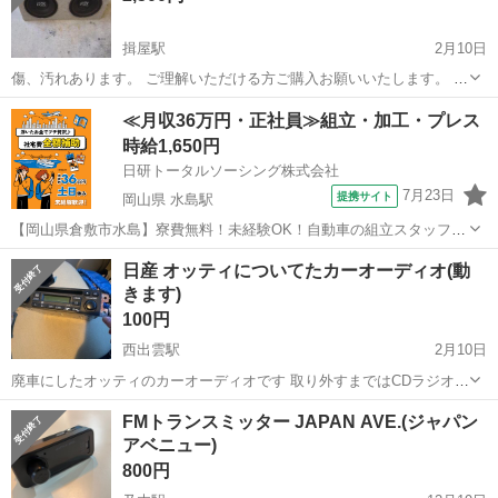
揖屋駅
2月10日
傷、汚れあります。 ご理解いただける方ご購入お願いいたします。 短
期出品です。
島根
松江市
揖屋駅
カーオーディオ
ウーファー
≪月収36万円・正社員≫組立・加工・プレス
時給1,650円
日研トータルソーシング株式会社
7月23日
提携サイト
岡山県 水島駅
【岡山県倉敷市水島】寮費無料！未経験OK！自動車の組立スタッフ
《お仕事No.NS0089》 お仕事について 車の組立作業です。専用レール
岡山
倉敷市
水島駅
その他
日産 オッティについてたカーオーディオ(動
に乗って流れてくる車の骨組みに、車内外の各部品・ハンドル・足回
きます)
り・ドア・シートなどの各...
100円
西出雲駅
2月10日
廃車にしたオッティのカーオーディオです 取り外すまではCDラジオ共
に動作してました 金曜土曜9:00～17:00 22:00～0:00まで 日曜9:00～
島根
出雲市
西出雲駅
カーオーディオ
無料
FMトランスミッター JAPAN AVE.(ジャパン
17:00まで 場合によってその他の時間でも対応出来る事があります
アベニュー)
800円