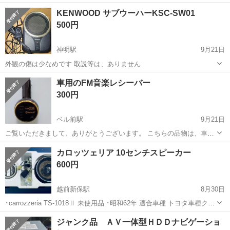
ーです。 車の中でスマホのナビを表示して、 Podcastなどを聴く事に
福井
坂井市
春江駅
カーオーディオ
CarPlay
KENWOOD サブウーハーKSC-SW01
適しています。音は良い方です。 Andr...
500円
神明駅
9月21日
外観の傷は少なめです 取説等は、ありません
福井
丹生郡
神明駅
カーオーディオ
KSC
車用のFM音楽レシーバー
300円
ベル前駅
9月21日
ご覧いただきまして、ありがとうございます。 こちらの品物は、車の
シガーソケットから電源を取り、CarFMラジオにBluetoothで音楽を飛
福井
福井市
ベル前駅
カーオーディオ
シガーソケット
カロッツェリア 10センチスピーカー
ばして楽しむ機器です。 ・以前の愛車（初期型アルファード）で使用
600円
していた物ですが...
越前新保駅
8月30日
･carrozzeria TS-1018Ⅱ 未使用品 ･昭和62年 適合車種 トヨタ車種クラ
ウン、カムリ、カローラ以下画像参照 マニア向け？にネットで販売さ
福井
福井市
越前新保駅
カーオーディオ
ジャンク品 ＡＶ一体型ＨＤＤナビゲーショ
れているのもあるようです。車に詳しく、配線等自分でされる方に