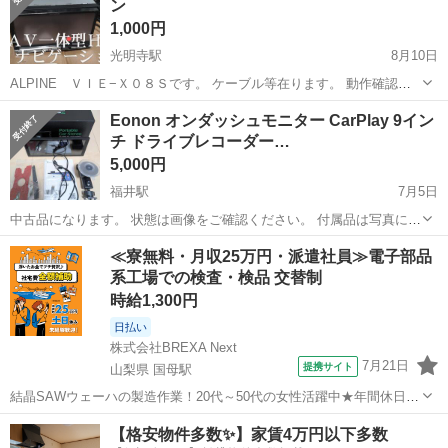
ン
カロッツェリア
ど...
1,000円
光明寺駅
8月10日
ALPINE ＶＩＥ−Ｘ０８Ｓです。 ケーブル等在ります。 動作確認が
出来ない為、ジャンク品です。
福井
吉田郡
光明寺駅
カーオーディオ
ジャンク品
Eonon オンダッシュモニター CarPlay 9イン
チ ドライブレコーダー…
5,000円
福井駅
7月5日
中古品になります。 状態は画像をご確認ください。 付属品は写真に掲
載されている物が全てとなります。 バックカメラ、シガー電源はあり
福井
福井市
福井駅
カーオーディオ
CarPlay
≪寮無料・月収25万円・派遣社員≫電子部品
ません。 公式での別売り、代用品などをご準備ください。 動作確認済
系工場での検査・検品 交替制
みです。
時給1,300円
日払い
株式会社BREXA Next
7月21日
提携サイト
山梨県 国母駅
結晶SAWウェーハの製造作業！20代～50代の女性活躍中★年間休日
120日＆土日祝休み！クリーンルーム内でのお仕事！日払い制度利用可
山梨
国母駅
その他
【格安物件多数✨】家賃4万円以下多数
◎正社員登用制度あり！マイカー通勤可！《山梨県中巨摩郡昭和町》