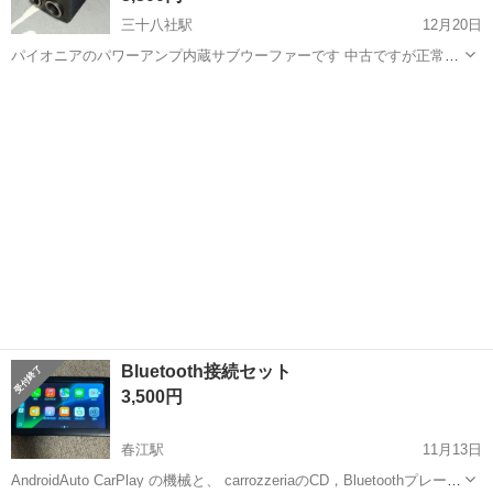
三十八社駅
12月20日
パイオニアのパワーアンプ内蔵サブウーファーです 中古ですが正常に
動作します 重低音好きな方に推すすめです RCAライン入力とスピーカ
福井
福井市
三十八社駅
カーオーディオ
パワーアンプ
ーレベルインプットが有りますので社外・純正オーディオ問わず接続
可能です 付属品はハイレベ...
Bluetooth接続セット
3,500円
春江駅
11月13日
AndroidAuto CarPlay の機械と、 carrozzeriaのCD，Bluetoothプレーヤ