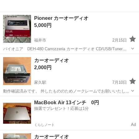
Pioneer カーオーディオ
5,000円
福井市
2月15日
パイオニア DEH-480 Carrozzeria カーオーディオ CD/USB/Tuner
WMA/USB
福井
福井市
カーオーディオ
Pioneer
カーオーディオ
2,000円
家久駅
7月10日
動作確認済みです。 外したもののためノークレームでお願いいたしま
す。
福井
越前市
家久駅
カーオーディオ
MacBook Air 13インチ 0円
抽選でプレゼント！応募は1分
Ad
くらしノート
カーオーディオ