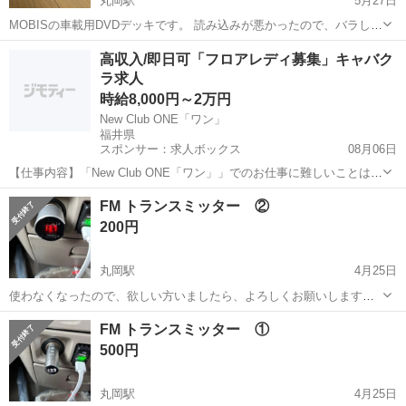
丸岡駅
5月27日
MOBISの車載用DVDデッキです。 読み込みが悪かったので、バラして
無水アルコールでレンズを拭きました。 正常に作動します。 リモコン
福井
坂井市
丸岡駅
カーオーディオ
デッキ
高収入/即日可「フロアレディ募集」キャバク
もキズ、汚れ、ありますが、正常に使えます。
ラ求人
時給8,000円～2万円
New Club ONE「ワン」
福井県
スポンサー：求人ボックス
08月06日
【仕事内容】「New Club ONE「ワン」」でのお仕事に難しいことはあ
りません! 未経験者さんでも大丈夫 一つずつしっかり覚えられるの
アルバイト・パート
FM トランスミッター ②
で、すぐに自信を持って働けるようになりますよ あなたにお任せする
200円
ことはコチラ! お客様を笑顔...
丸岡駅
4月25日
使わなくなったので、欲しい方いましたら、よろしくお願いします。
電圧表示とUSB付いてます。 こちらはBluetoothの付いていない車で、
福井
坂井市
丸岡駅
カーオーディオ
トランスミッター
FM トランスミッター ①
スマホの音楽を聴く為の物です。 スマホをBluetoothでトランスミッタ
500円
ーに繋ぎ...
丸岡駅
4月25日