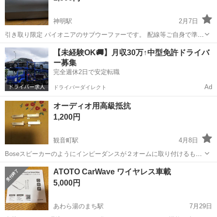
神明駅
2月7日
引き取り限定 パイオニアのサブウーファーです。 配線等ご自身で準備
していただければ使えます
福井
鯖江市
神明駅
カーオーディオ
サブウーファー
【未経験OK🚚】月収30万↑中型免許ドライバ
ー募集
完全週休2日で安定転職
Ad
ドライバーダイレクト
オーディオ用高級抵抗
1,200円
観音町駅
4月8日
Boseスピーカーのようにインピーダンスが２オームに取り付けるもの
です。 取り付けると一般的なカーオーディオにBoseスピーカーを取り
福井
吉田郡
観音町駅
カーオーディオ
Bose
ATOTO CarWave ワイヤレス車載
付けが可能です。 新品未使用ですが擦り傷などはあります
5,000円
あわら湯のまち駅
7月29日