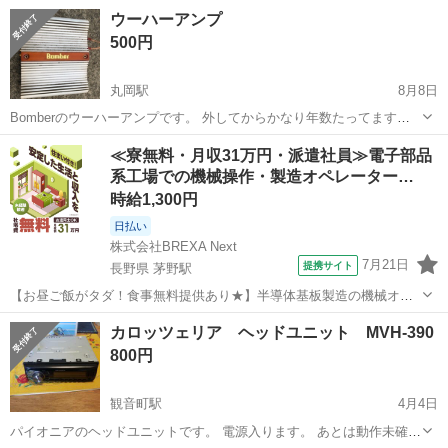
ハット 店頭販売価格 税込み 6980円
福井
福井市
カーオーディオ
新品
ウーハーアンプ
500円
丸岡駅
8月8日
Bomberのウーハーアンプです。 外してからかなり年数たってます
が、使用可能かと思います。 お問い合わせ頂ければ、動作確認して、
福井
坂井市
丸岡駅
カーオーディオ
ウーハーアンプ
≪寮無料・月収31万円・派遣社員≫電子部品
お返事致します。 取引場所は、コメリ丸岡店で、よろしくお願いしま
系工場での機械操作・製造オペレーター…
す。
時給1,300円
日払い
株式会社BREXA Next
7月21日
提携サイト
長野県 茅野駅
【お昼ご飯がタダ！食事無料提供あり★】半導体基板製造の機械オペ
レーターや検査作業！未経験活躍中★カップル＆友達同士の応募OK！
長野
茅野市
茅野駅
その他
カロッツェリア ヘッドユニット MVH-390
赴任旅費会社負担★嬉しい無料送迎◎正社員登用制度あり！マイカー
800円
通勤OK！無料駐車場完備！《長野県茅...
観音町駅
4月4日
パイオニアのヘッドユニットです。 電源入ります。 あとは動作未確認