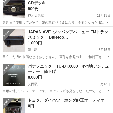
CDデッキ
通勤OK！無料駐車場完備！《長野県茅...
500円
芦原温泉駅
11月13日
最近まで使用してた物で、嫁の車乗り換えにより、不要となったHDD
ナビを自分の車に取り付けた為、出品しました。動作確認はとれてま
福井
あわら市
芦原温泉駅
カーオーディオ
デッキ
JAPAN AVE. ジャパンアベニュー FMトラン
す。もし、欲しい方いらっしゃったら、お願いします。
スミッター Bluetoo…
1,000円
福井駅
8月15日
目立った汚れや傷などはありません。 画像を参照の上、ご検討下さ
い。 本体のみとなり、動作確認済みです。 中古品にご理解ある方の
福井
福井市
福井駅
カーオーディオ
JAPAN
パナソニック TU-DTX600 4×4地デジチュ
み、ご購入ください。 宜しくお願いいたします。
ーナー 値下げ
8,000円
丸岡駅
6月13日
車用の地デジチューナーです。 車でテレビも見なくなったので、どな
たかいりませんか？ フィルムアンテナは購入者様で、ご用意下さい。
福井
坂井市
丸岡駅
カーオーディオ
DTX
トヨタ、ダイハツ、ホンダ純正オーディオ
リモコン、配線、揃っています。 動作確認もできています。5枚目の
0円
画像ですが、実際にはキレイに映...