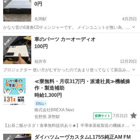
0円
丸岡駅
4月25日
かなり昔の6連奏CDチェンジャーです。 メインユニットが無い為、動
作確認できていません。 外した当時は動いていました！
福井
坂井市
丸岡駅
カーオーディオ
ALPINE
車のパーツ カーオーディオ
100円
福井市
12月20日
プロジェクター 使い方がむずかったのであまり使ってなくて新品みた
いです、購入した定金2万6千でした 今はいらないから2千で譲る
福井
福井市
カーオーディオ
プロジェクター
≪寮無料・月収31万円・派遣社員≫機械操
作・製造補助
時給1,300円
日払い
株式会社BREXA Next
7月21日
提携サイト
長野県 茅野駅
【お昼ご飯がタダ！食事無料提供あり★】半導体基板製造の機械オペ
レーターや検査作業！未経験活躍中★カップル＆友達同士の応募OK！
長野
茅野市
茅野駅
その他
ダイハツムーヴカスタムL175S純正AM FM
赴任旅費会社負担★嬉しい無料送迎◎正社員登用制度あり！マイカー