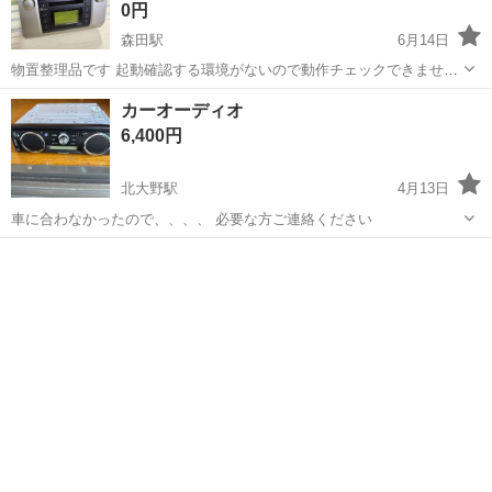
0円
森田駅
6月14日
物置整理品です 起動確認する環境がないので動作チェックできませ
ん。使えたらいいなーぐらいの気持ちでノークレームで。 社外オーデ
福井
福井市
森田駅
カーオーディオ
取り付け
カーオーディオ
ィオ取り付け用パネルの貼りつけてあるスワロはちょこちょこ剥がれ
6,400円
有り 自宅まで取りに来ていただける方
北大野駅
4月13日
車に合わなかったので、、、、 必要な方ご連絡ください
福井
大野市
北大野駅
カーオーディオ