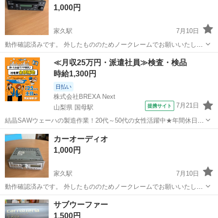
1,000円
家久駅
7月10日
動作確認済みです。 外したもののためノークレームでお願いいたしま
す。
福井
越前市
家久駅
カーオーディオ
≪月収25万円・派遣社員≫検査・検品
時給1,300円
日払い
株式会社BREXA Next
7月21日
提携サイト
山梨県 国母駅
結晶SAWウェーハの製造作業！20代～50代の女性活躍中★年間休日
120日＆土日祝休み！クリーンルーム内でのお仕事！日払い制度利用可
山梨
国母駅
その他
カーオーディオ
◎正社員登用制度あり！マイカー通勤可！《山梨県中巨摩郡昭和町》
1,000円
人気の工場のお仕事 ◇結晶...
家久駅
7月10日
動作確認済みです。 外したもののためノークレームでお願いいたしま
す。
福井
越前市
家久駅
カーオーディオ
サブウーファー
1,500円