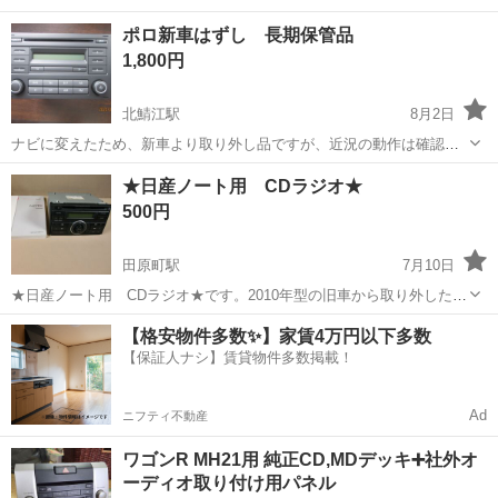
ポロ新車はずし 長期保管品
1,800円
北鯖江駅
8月2日
ナビに変えたため、新車より取り外し品ですが、近況の動作は確認し
ていません。そのクルマは１０年は前のものと思います。音は良かっ
福井
鯖江市
北鯖江駅
カーオーディオ
ナビ
★日産ノート用 CDラジオ★
たと記憶しています。ご理解の上、ノークレーム・ノーリターンでお
500円
願いいたします。近場取引
田原町駅
7月10日
★日産ノート用 CDラジオ★です。2010年型の旧車から取り外したも
のです。車の型式は、E11です。説明書もあります。
福井
福井市
田原町駅
カーオーディオ
日産ノート
【格安物件多数✨】家賃4万円以下多数
【保証人ナシ】賃貸物件多数掲載！
Ad
ニフティ不動産
ワゴンR MH21用 純正CD,MDデッキ➕社外オ
ーディオ取り付け用パネル