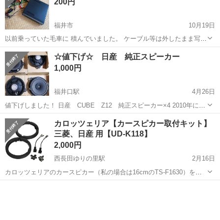
200円
福井市
10月19日
以前乗っていた毛車に 積んでいました。 ケーブル等は外したまま写真
にある物が 全てです。
福井
福井市
カーオーディオ
デッキ
☆値下げ☆ 日産 純正スピーカー
1,000円
福井口駅
4月26日
値下げしました！ 日産 CUBE Z12 純正スピーカー×4 2010年に新
車購入しましたが、別スピーカーをつけたため未使用のまま保管して
福井
福井市
福井口駅
カーオーディオ
CUBE
カロッツェリア【カースピカー取付キット】
いました。
三菱、日産 用【UD-K118】
2,000円
西長田ゆりの里駅
2月16日
カロッツェリアのカースピカー（私の場合は16cmのTS-F1630）を純
正スピーカーと交換する際に必要となる、バッフル、変換コネクタ、
福井
坂井市
西長田ゆりの里駅
カーオーディオ
ネジ類がセットになったオールインワンキットです。 変換コネクタの
カロッツェリア
フィッティングを確認する...