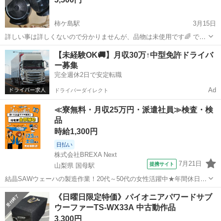
柿ケ島駅
3月15日
詳しい事は詳しくないので分かりませんが、品物は未使用です🌈 です
が、箱や説明書等の付属品は一切ありませんでした😭 欲しい方どうで
福井
大野市
柿ケ島駅
カーオーディオ
ツイーター
【未経験OK🚚】月収30万↑中型免許ドライバ
すか
ー募集
完全週休2日で安定転職
Ad
ドライバーダイレクト
≪寮無料・月収25万円・派遣社員≫検査・検
品
時給1,300円
日払い
株式会社BREXA Next
7月21日
提携サイト
山梨県 国母駅
結晶SAWウェーハの製造作業！20代～50代の女性活躍中★年間休日
120日＆土日祝休み！クリーンルーム内でのお仕事！日払い制度利用可
山梨
国母駅
その他
《日曜日限定特価》パイオニアパワードサブ
◎正社員登用制度あり！マイカー通勤可！《山梨県中巨摩郡昭和町》
ウーファーTS-WX33A 中古動作品
人気の工場のお仕事 ◇結晶...
3,300円