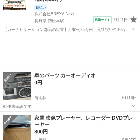
日払い
株式会社BREXA Next
7月21日
提携サイト
長野県 南松本駅
【カーナビゲーション部品の組立】月収例25万円／入社祝い金10万
円！／うれしい土日祝休み★年間休日125日／稼げる夜勤専属！日払い
長野
松本市
南松本駅
その他
OK！ 人気の工場のお仕事 ◇カーナビゲーション部品の組立◇ ■ 業務
内容 車載用カーナビゲ...
車のパーツ カーオーディオ
0円
清明駅
6月16日
動作未確認です
福井
福井市
清明駅
カーオーディオ
家電 映像プレーヤー、レコーダー DVDプレ
ーヤー
800円