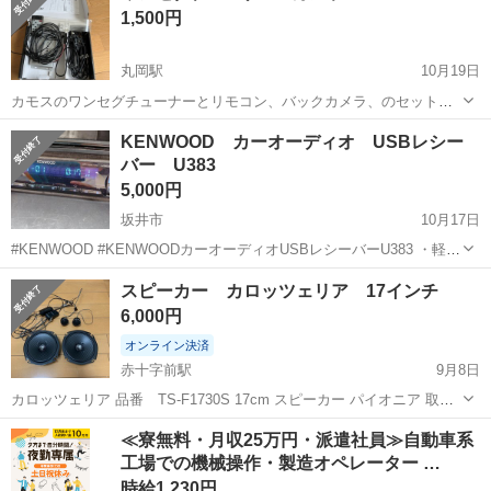
1,500円
丸岡駅
10月19日
カモスのワンセグチューナーとリモコン、バックカメラ、のセットで
す。 画像2は、実際にはキレイに映っています。 フィルムアンテナは
福井
坂井市
丸岡駅
カーオーディオ
KENWOOD カーオーディオ USBレシー
再利用品です。 他のナビと一緒に購入して頂ければ、コミコミ
バー U383
ワンセグチューナー
¥10,000で取り付けます。
5,000円
坂井市
10月17日
#KENWOOD #KENWOODカーオーディオUSBレシーバーU383 ・軽ト
ラに装着していた物になります ・取り外すまでチューナー・CD・iPod
福井
坂井市
カーオーディオ
KENWOOD
スピーカー カロッツェリア 17インチ
が聞けておりました ・商品は本体・iPod接続用USBケーブル...
6,000円
オンライン決済
赤十字前駅
9月8日
カロッツェリア 品番 TS-F1730S 17cm スピーカー パイオニア 取り
外し前まで動作確認済み 美品です 付属品はいずれも写真のものです
福井
福井市
赤十字前駅
カーオーディオ
≪寮無料・月収25万円・派遣社員≫自動車系
引き渡しは9/21-22でお願いします。
工場での機械操作・製造オペレーター …
カロッツェリア
時給1,230円