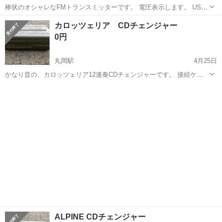
棒状のオシャレなFMトランスミッターです。 電圧表示します。 USB
も2つ付いています。 1週間くらい使いましたが、Bluetoothに変更した
福井
坂井市
丸岡駅
カーオーディオ
トランスミッター
カロッツェリア CDチェンジャー
為、どなたか使いませんか？ 今はFM89.6に合わせてあります。 こち
0円
らはBl...
丸岡駅
4月25日
かなり昔の、カロッツェリア12連奏CDチェンジャーです。 接続ケー
ブルはありません。 外した当時は作動していました。
福井
坂井市
丸岡駅
カーオーディオ
カロッツェリア
ALPINE CDチェンジャー