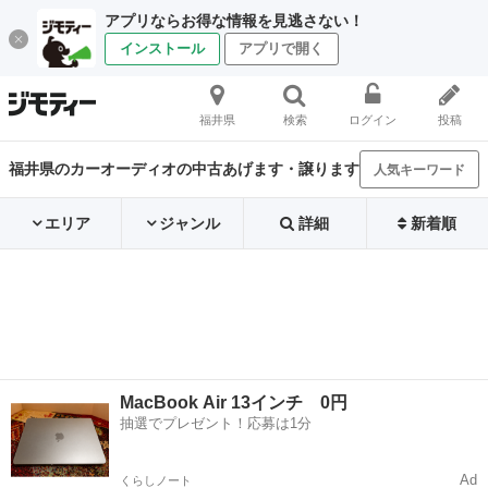
アプリならお得な情報を見逃さない！
インストール
アプリで開く
福井県
検索
ログイン
投稿
福井県のカーオーディオの中古あげます・譲ります
人気キーワード
エリア
ジャンル
詳細
新着順
MacBook Air 13インチ 0円
抽選でプレゼント！応募は1分
Ad
くらしノート