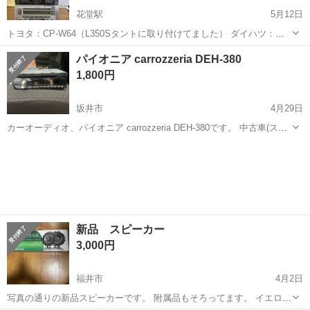
花堂駅
5月12日
トヨタ：CP-W64（L350Sタントに取り付けてました） ダイハツ：
86180‐B2200 （L350Sタント純正） ホンダ：CDF‐R9011（GE型フィ
福井
福井市
花堂駅
カーオーディオ
パイオニア carrozzeria DEH-380
ットに付いてました） 取り外すまでは正常に動いていましたが、...
1,800円
坂井市
4月29日
カーオーディオ、パイオニア carrozzeria DEH-380です。 中古車(スズ
キのハスラー)を購入した際に前オーナーが使っていた物です。 購入時
福井
坂井市
カーオーディオ
DEH
に新しいオーディオを取り付けていただき、不要になりましたのでお
譲りい...
新品 スピーカー
3,000円
福井市
4月2日
写真の通りの新品スピーカーです。 附属品もそろってます。 イエロー