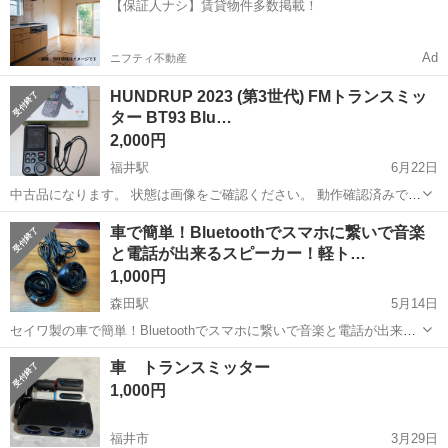
【保証人ナシ】賃貸物件多数掲載！
人気の工場のお仕事 ◇結晶...
Ad
ニフティ不動産
HUNDRUP 2023 (第3世代) FMトランスミッ
ター BT93 Blu…
2,000円
福井駅
6月22日
中古品になります。 状態は画像をご確認ください。 動作確認済みで
す。
福井
福井市
福井駅
カーオーディオ
第3世代
車で簡単！Bluetoothでスマホに繋いで音楽
と電話が出来るスピーカー！軽ト…
1,000円
森田駅
5月14日
セイワ製の車で簡単！Bluetoothでスマホに繋いで音楽と電話が出来る
スピーカー！軽トラにピッタリです。USBで電源を取るだけなので簡
福井
福井市
森田駅
カーオーディオ
軽トラ
車 トランスミッター
単に使えます。欲しい方どうぞ。 軽トラでスマホで音楽聴いたり電話
1,000円
を取ったり出来ます。
福井市
3月29日