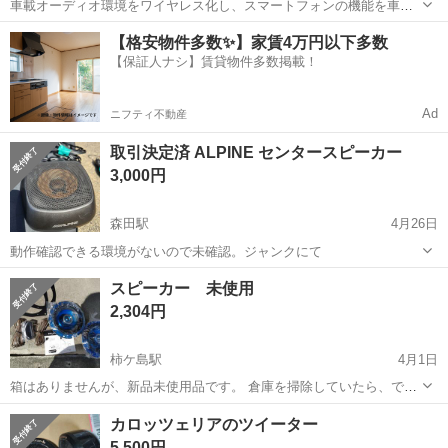
車載オーディオ環境をワイヤレス化し、スマートフォンの機能を車内
でシームレスに利用可能にするアダプターです。 - ブランド: ATOTO -
福井
あわら市
あわら湯のまち駅
カーオーディオ
【格安物件多数✨】家賃4万円以下多数
モデル名: CarWave Wireless Car Smart Box - 型番...
【保証人ナシ】賃貸物件多数掲載！
Ad
ニフティ不動産
取引決定済 ALPINE センタースピーカー
3,000円
森田駅
4月26日
動作確認できる環境がないので未確認。ジャンクにて
福井
福井市
森田駅
カーオーディオ
ALPINE
スピーカー 未使用
2,304円
柿ケ島駅
4月1日
箱はありませんが、新品未使用品です。 倉庫を掃除していたら、でて
きました。 ノンクレーム、ノーリターンで必要な方どうぞ
福井
大野市
柿ケ島駅
カーオーディオ
ありません
カロッツェリアのツイーター
5,500円