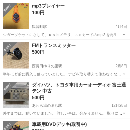
です。
福井
吉田郡
観音町駅
カーオーディオ
MVH
mp3プレイヤー
100円
観音町駅
4月4日
シガーソケットにさして、ｕｓｂメモリ、ｓｄカードのmp３を再生し
ます。 音楽はfmラジオから聞こえます。 動作は未確認です。
福井
吉田郡
観音町駅
カーオーディオ
sdカード
FMトランスミッター
500円
西長田ゆりの里駅
2月8日
半年ほど前に購入し使っていました。 ナビを取り替えて使わなくなっ
たため出品します。 取り外す前までは問題なく使用できておりました
福井
坂井市
西長田ゆりの里駅
カーオーディオ
ナビ
ダイハツ、トヨタ車用カーオーディオ 富士通
が動作保証はしておりませんのでご了承ください。 画像に写っている
テン 中古
ものがすべてとなります。 ...
500円
あわら湯のまち駅
12月28日
外すまでは、動いていました。 詳しい事は、分かりません。 取りに来
て頂ける方限定です。
福井
あわら市
あわら湯のまち駅
カーオーディオ
車載用DVDデッキ(取引中)