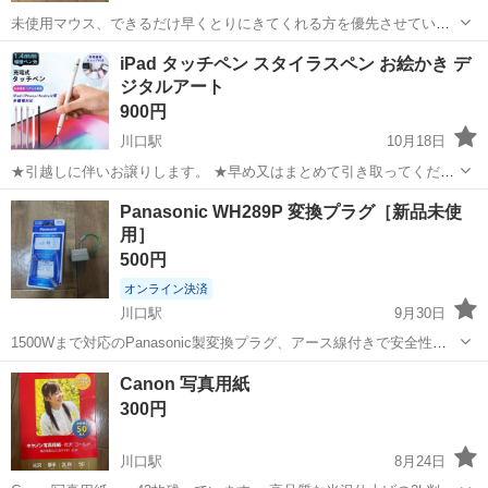
未使用マウス、できるだけ早くとりにきてくれる方を優先させていた
だきます。 よろしくおねがいします。
埼玉
川口市
川口駅
PCパーツ
マウス
iPad タッチペン スタイラスペン お絵かき デ
ジタルアート
900円
川口駅
10月18日
★引越しに伴いお譲りします。 ★早め又はまとめて引き取ってくださ
る方は優先します。 ■品物 ・多機種対応 タッチペン iPad ペンシル
埼玉
川口市
川口駅
パソコン
タッチパネル
Panasonic WH289P 変換プラグ［新品未使
iPhone Android スタイラスペン 極細 タブレット スマホ 高感度 US...
用］
500円
オンライン決済
川口駅
9月30日
1500Wまで対応のPanasonic製変換プラグ、アース線付きで安全性が
高い。 - ブランド: Panasonic - モデル: WHZ289P - タイプ: 変換プラ
埼玉
川口市
川口駅
周辺機器
プラグ
Canon 写真用紙
グ - 電圧: 1500Wまで対応 - 配線: ア...
300円
川口駅
8月24日