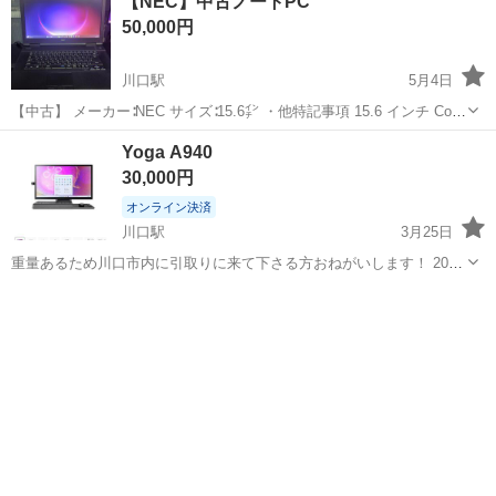
【NEC】中古ノートPC
50,000円
川口駅
5月4日
【中古】 メーカー∶NEC サイズ∶15.6㌅ ・他特記事項 15.6 インチ Core
i5 8GB メモリ 高速 SSD256GB Microsoft Office
埼玉
川口市
川口駅
ノートパソコン
NEC
Yoga A940
Professional(Word,EXCE...
30,000円
オンライン決済
川口駅
3月25日
重量あるため川口市内に引取りに来て下さる方おねがいします！ 2019
年製、あまり使い込んでおりません。 クリエイティブな用途にお使い
埼玉
川口市
川口駅
デスクトップパソコン
使い
頂けます。