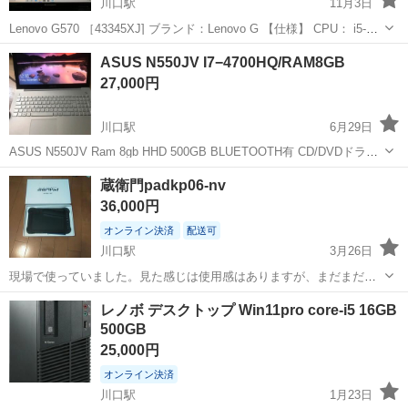
川口駅
11月3日
Lenovo G570 ［43345XJ] ブランド：Lenovo G 【仕様】 CPU： i5-
2410M @2.30G メモリ： ４GB HDD： ５００GB OS： Windows１０
埼玉
川口市
川口駅
ノートパソコン
Lenovo
ASUS N550JV I7−4700HQ/RAM8GB
...
27,000円
川口駅
6月29日
ASUS N550JV Ram 8gb HHD 500GB BLUETOOTH有 CD/DVDドライ
ブ: 内蔵タイプ CPUコア数: 4 CPUナンバー(新): I7−4700HQ CPUメー
埼玉
川口市
川口駅
ノートパソコン
ASUS
蔵衛門padkp06-nv
カー: INTEL OS VER...
36,000円
オンライン決済
配送可
川口駅
3月26日
現場で使っていました。見た感じは使用感はありますが、まだまだ使
えると思います!不具合な所もなく普通に使えます。値下げも考えてい
埼玉
川口市
川口駅
タブレットPC
レノボ デスクトップ Win11pro core-i5 16GB
るので必要な方どうぞ！
500GB
25,000円
オンライン決済
川口駅
1月23日