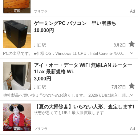
Ad
プリフラ
ゲーミングPC パソコン 早い者勝ち
10,000円
川口駅
8月2日
PCの出品です。 ■仕様 OS：Windows 11 CPU：Intel Core i5-7500
3.4GHz 内蔵グラフィックス: インテル HD グラフィックス 630 メモ
埼玉
川口市
川口駅
パソコン
ゲーミングPC
アイ・オー・データ WiFi 無線LAN ルーター
リ：8GB ストレージ：SSD 60...
11ax 最新規格 Wi-…
3,000円
川口駅
7月27日
他社製品へ買い換え予定のためお譲りします。 2020/7/14に購入し現在
も絶賛稼働中です。 当方マンションフレッツのためそもそも上限
埼玉
川口市
川口駅
周辺機器
WiFi
【夏の大掃除🧹】いらない人形、査定します❗️
100mbですが。。。その環境で80mbも出たりしてますので性能はよい
状態が悪くてもOK！最大限買取します
かと。画像参考に。 ...
Ad
プリフラ