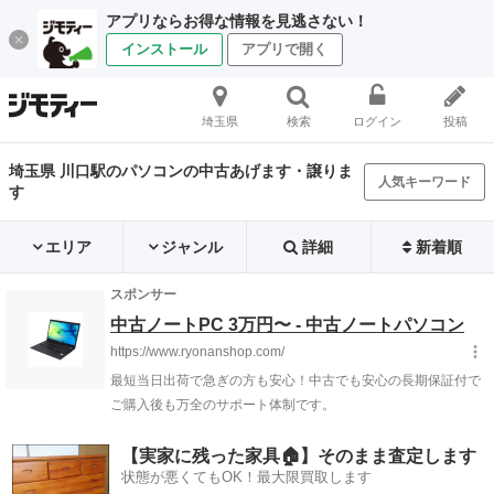
アプリならお得な情報を見逃さない！
インストール
アプリで開く
埼玉県
検索
ログイン
投稿
埼玉県 川口駅のパソコンの中古あげます・譲りま
人気キーワード
す
エリア
ジャンル
詳細
新着順
【実家に残った家具🏠】そのまま査定します
状態が悪くてもOK！最大限買取します