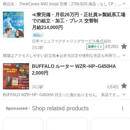
商品名： ThinkCentre M82 Small 型番：2756-BZ6 液晶：なし CP：
UCore-i5 3470 (3.2GHz) メモリ： 16 GB コア数：4 ハードディスク：
埼玉
川口市
川口駅
デスクトップパソコン
≪寮完備・月収26万円・正社員≫製紙系工場
500 GB 光学ドライブ：D...
での組立・加工・プレス 交替制
デスクトップ
月給214,000円
日払い
日本マニュファクチャリングサービス株式会社
4月28日
提携サイト
川口駅
職場はアクセスしやすい好立地★お弁当注文や便利な売店も利用でき
ます！土日休みでオフも充実♪年間休日125日、各休暇アリ◎20～30代
埼玉
川口市
川口駅
その他
BUFFALO ルーター WZR−HP−G450HA
男女が活躍中 人気の工場のお仕事/sai250924 ★機械設備オペレーター
2,000円
業務及び付帯業...
川口駅
1月4日
BUFFALO WZR−HP−G450HA 目立った傷がありません。 美品です。
説明書CDセット揃います。 動作確認済みです。 出荷時設定値に戻り
埼玉
川口市
川口駅
周辺機器
ルーター
ました。 https://www.buffalo.jp/pro...