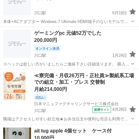
川口駅
6月18日
本体+ACアダプター Windows 7 Ultimate HDMI端子のないモデルです
ので ご家庭で使用される場合は 下記が必要になると思われます ・モ
埼玉
川口市
川口駅
デスクトップパソコン
ケーブル
ゲーミングpc 元値52万でした
ニター（TVを使う場合は不要） ・DsubまたはDVIケーブル ・3...
200,000円
オンライン決済
川口駅
1月24日
スペックは欲しい方がいましたらご連絡下さい詳細送ります。 購入し
ていただけたら今でしたらゲーミングマウスもキーボードもセットで
埼玉
川口市
川口駅
デスクトップパソコン
≪寮完備・月収26万円・正社員≫製紙系工場
おつけします。
での組立・加工・プレス 交替制
ゲーミングpc
月給214,000円
日払い
日本マニュファクチャリングサービス株式会社
4月28日
提携サイト
川口駅
職場はアクセスしやすい好立地★お弁当注文や便利な売店も利用でき
ます！土日休みでオフも充実♪年間休日125日、各休暇アリ◎20～30代
埼玉
川口市
川口駅
その他
ait tug apple 4個セット ケース付
男女が活躍中 人気の工場のお仕事/sai250924-T ★機械設備オペレータ
10,000円
ー業務及び付...