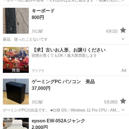
・ホイールに動作不良有 ・それ以外は正常に動きます ・画像のものが
全てです 2022年10月に買いました 川口駅付近でのお渡しになります
埼玉
川口市
川口駅
周辺機器
ロジクール
キーボード
または日時を合わせてJR駅構内等での引渡しです 川口駅から指定場所
800円
まで、往復の交通...
川口駅
6月1日
新品、使ったことないてす
埼玉
川口市
川口駅
パソコン
キーボード
【求】古いお人形、お譲りください
状態が悪くてもOK！最大限買取します
Ad
プリフラ
ゲーミングPC パソコン 美品
37,000円
川口駅
5月28日
ゲーミングPCの出品です。 ■仕様 OS：Windows 11 Pro CPU：AMD
Ryzen 5 3500 3.6Ghz GPU：NVDIA GeForce GTX1660 6GB メモリ：
埼玉
川口市
川口駅
パソコン
ゲーミングPC
epson EW-052Aジャンク
8GB ストレージ：...
2,000円