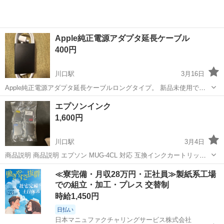
Apple純正電源アダプタ延長ケーブル
400円
川口駅
3月16日
Apple純正電源アダプタ延長ケーブルロングタイプ。 新品未使用です
が、専用箱などはありませんので、クッション梱包でお渡しします。
埼玉
川口市
川口駅
周辺機器
Apple
エプソンインク
ノークレームノーリターンでお願いします。 他にも出品物があります
1,600円
ので、まとめ買いなら値段...
川口駅
3月4日
商品説明 商品説明 エプソン MUG-4CL 対応 互換インクカートリッ
ジ （目印：マグカップ） ICチップ付き 残量表示あり セット内容：
埼玉
川口市
川口駅
周辺機器
エプソン
≪寮完備・月収28万円・正社員≫製紙系工場
MUG-BK（ブラック）×2個 MUG-C（シアン）×2個 MUG-Y（イエロ
での組立・加工・プレス 交替制
ー...
時給1,450円
日払い
日本マニュファクチャリングサービス株式会社