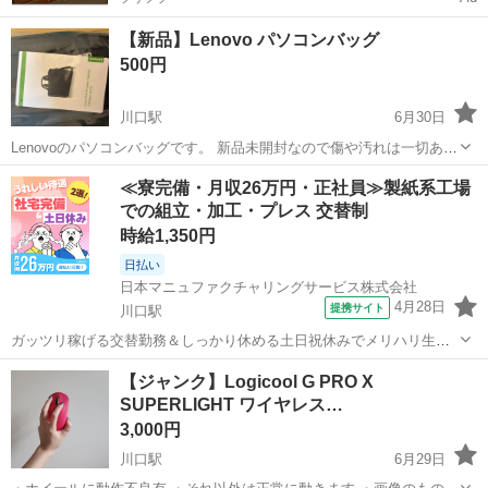
【新品】Lenovo パソコンバッグ
500円
川口駅
6月30日
Lenovoのパソコンバッグです。 新品未開封なので傷や汚れは一切あり
ません。 パソコン以外にも色々と入りそうです。 受け渡し日時は、基
埼玉
川口市
川口駅
周辺機器
Lenovo
≪寮完備・月収26万円・正社員≫製紙系工場
本的には平日または土日の終日対応できますので、ご都合の良い日時
での組立・加工・プレス 交替制
を指定していただけると幸...
時給1,350円
日払い
日本マニュファクチャリングサービス株式会社
4月28日
提携サイト
川口駅
ガッツリ稼げる交替勤務＆しっかり休める土日祝休みでメリハリ生活♪
職場では400円～食堂アリ☆さらに家電つきの寮完備で生活サポートも
埼玉
川口市
川口駅
その他
【ジャンク】Logicool G PRO X
万全！ 人気の工場のお仕事/sai250927 ★機械設備オペレーター業務及
SUPERLIGHT ワイヤレス…
び付帯業務★ グ...
3,000円
川口駅
6月29日