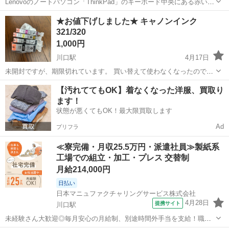
Lenovoのノートパソコン「ThinkPad」のキーボード中央にある赤いポ
インティングデバイス専用の交換用キャップです。 製品名: ThinkPad
埼玉
川口市
川口駅
その他
Lenovo
★お値下げしました★ キャノンインク
トラックポイント・キャップ 用途: 汚れたり消耗したキャップの交換
321/320
や...
1,000円
川口駅
4月17日
未開封ですが、期限切れています。 買い替えて使わなくなったので必
要な方に、、、。 プロフ読んだ上で、最後まで常識的な対応が出来る
埼玉
川口市
川口駅
プリンター
キャノン
【汚れててもOK】着なくなった洋服、買取り
方には500円オフでお譲りします。 お取引後はNCNRでお願いします。
ます！
状態が悪くてもOK！最大限買取します
Ad
プリフラ
≪寮完備・月収25.5万円・派遣社員≫製紙系
工場での組立・加工・プレス 交替制
月給214,000円
日払い
日本マニュファクチャリングサービス株式会社
4月28日
提携サイト
川口駅
未経験さん大歓迎◎毎月安心の月給制、別途時間外手当を支給！職場
へはアクセス良好♪マイカー通勤もOK★家電備品つきの寮をご用意し