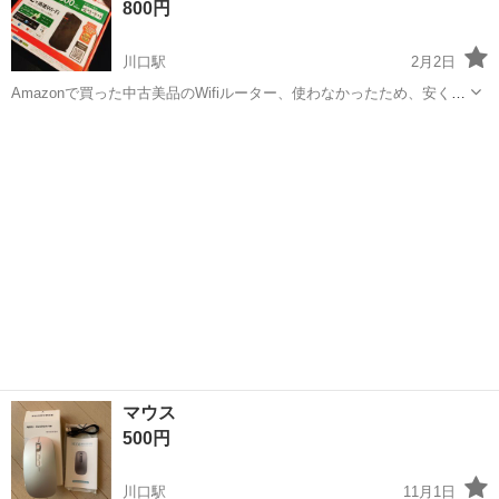
800円
川口駅
2月2日
Amazonで買った中古美品のWifiルーター、使わなかったため、安く出
品させていただきます。 アリオ川口へ取りに来ていただけると助かり
埼玉
川口市
川口駅
周辺機器
ルーター
ます。
マウス
500円
川口駅
11月1日