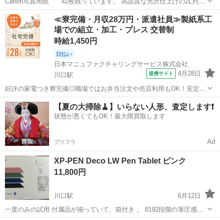
Canon写真用紙 42枚残っています。 高品質な光沢仕上げの2L判写
真用紙 42枚残っています。 - ブランド: Canon - モデル: PIXUS - 用紙
埼玉
川口市
川口駅
周辺機器
用紙
≪寮完備・月収28万円・派遣社員≫製紙系工
タイプ: 光沢 - サイズ: 2L判 - 枚数: 50枚...
場での組立・加工・プレス 交替制
時給1,450円
日払い
日本マニュファクチャリングサービス株式会社
4月28日
提携サイト
川口駅
好評の家電つき寮完備◎職場ではお弁当注文や売店利用もOK！安定し
て働きやすい環境が整ってます！年間休日125日、GW・夏季・年末年
埼玉
川口市
川口駅
その他
【夏の大掃除🧹】いらない人形、査定します❗️
始休暇あり 人気の工場のお仕事/sai250925-T ★機械設備オペレーター
状態が悪くてもOK！最大限買取します
業務及び付帯業...
Ad
プリフラ
XP-PEN Deco LW Pen Tablet ピンク
11,800円
川口駅
6月12日
一度のみの試用 付属品が揃っていて、箱付き 。 8192段階の筆圧感知
を持つBluetooth対応のペンタブレット。 - モデル名: Deco LW Pen