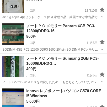
川口駅
12月10日
ait tug apple 4個セット ケース付 正常動作品 綺麗ですが中古品です
ので、細かく気になさる方はご遠慮下さい。電池は100均などで買って
埼玉
川口市
川口駅
パソコン
ケース
ノートＰＣ メモリー Panram 4GB PC3-
ください。 2個はケースに入れて使っていたのでかなり綺麗です。2個
12800(DDR3-16…
は裸で...
800円
川口駅
11月5日
SODIMM 4GB PC3-12800 DDR3-1600 204pin SO-DIMM PCメモリー
メモリ仕様： ●メモリ容量： 4GB ●メモリ規格： PC3-12800(DDR3-
埼玉
川口市
川口駅
PCパーツ
メモリ
ノートＰＣ メモリー Sumsang 2GB PC3-
1600) ●...
10600(DDR3-1…
400円
川口駅
11月5日
ノートパソコンのメモリを増設したため、 もともと入っていた２GB
メモリをお譲ります。 メモリ仕様： ●メモリ容量： 2GB ●メモリ規
埼玉
川口市
川口駅
PCパーツ
メモリ
lenovo レノボ ノートパソコン G570 CORE
格： PC3-10600(DDR3-1333) ●インターフェイス： 204...
i5 Windows…
5,000円