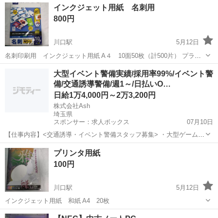
埼玉
川口市
川口駅
その他
Bluetooth
インクジェット用紙 名刺用
Tablet - Bluetooth対応: はい - サイズ:...
800円
川口駅
5月12日
名刺印刷用 インクジェット用紙 A４ 10面50枚（計500片） プラス
株式会社の日本製
埼玉
川口市
川口駅
OA用品
用紙
大型イベント警備実績/採用率99%/イベント警
備/交通誘導警備/週1～/日払いO…
日給1万4,000円～2万3,200円
株式会社Ash
埼玉県
スポンサー：求人ボックス
07月10日
【仕事内容】<交通誘導・イベント警備スタッフ募集> ・大型ゲームイ
ベント ・スポーツ・地域イベント ・工事現場 など、さまざまな現場
アルバイト・パート
プリンタ用紙
で「安全を支える」警備会社です。 若手スタッフも多数活躍中! 未経
100円
験スタートがほとんどなので、初め...
川口駅
5月12日
インクジェット用紙 和紙 A4 20枚
埼玉
川口市
川口駅
OA用品
用紙