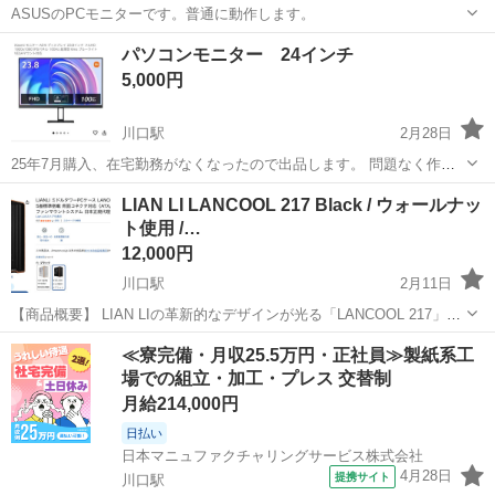
ASUSのPCモニターです。普通に動作します。
埼玉
川口市
川口駅
PCパーツ
ASUS
パソコンモニター 24インチ
5,000円
川口駅
2月28日
25年7月購入、在宅勤務がなくなったので出品します。 問題なく作動
し、見た目もキズなしです。
埼玉
川口市
川口駅
周辺機器
24インチ
LIAN LI LANCOOL 217 Black / ウォールナッ
ト使用 /…
12,000円
川口駅
2月11日
【商品概要】 LIAN LIの革新的なデザインが光る「LANCOOL 217」で
す。 フロントパネルに**北米産ウォールナット（本物の木材）**をあ
埼玉
川口市
川口駅
PCパーツ
≪寮完備・月収25.5万円・正社員≫製紙系工
しらい、ゲーミングデバイスの高性能と家具のような温かみのある美
場での組立・加工・プレス 交替制
学を融合させた...
月給214,000円
日払い
日本マニュファクチャリングサービス株式会社
4月28日
提携サイト
川口駅