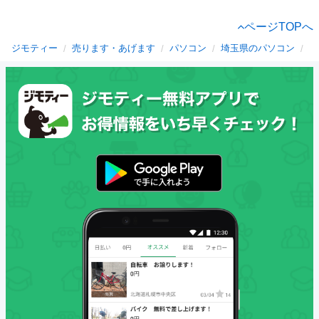
ページTOPへ
ジモティー
売ります・あげます
パソコン
埼玉県のパソコン
川