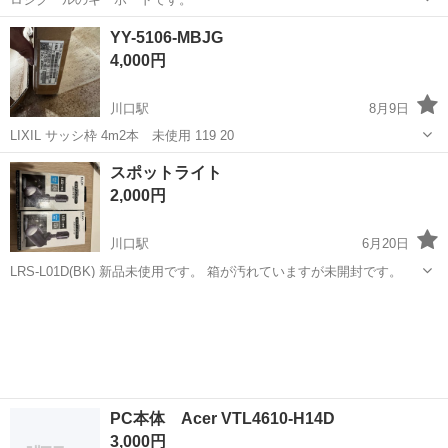
埼玉
川口市
川口駅
PCパーツ
ロジクール
YY-5106-MBJG
4,000円
川口駅
8月9日
LIXIL サッシ枠 4m2本 未使用 119 20
埼玉
川口市
川口駅
PCパーツ
LIXIL
スポットライト
2,000円
川口駅
6月20日
LRS-L01D(BK) 新品未使用です。 箱が汚れていますが未開封です。
埼玉
川口市
川口駅
PCパーツ
新品
PC本体 Acer VTL4610-H14D
3,000円