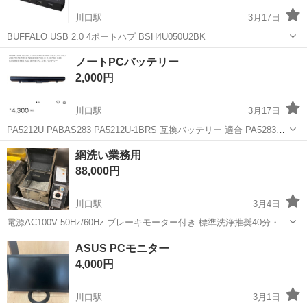
川口駅
3月17日
BUFFALO USB 2.0 4ポートハブ BSH4U050U2BK
埼玉
川口市
川口駅
周辺機器
BSH
ノートPCバッテリー
2,000円
川口駅
3月17日
PA5212U PABAS283 PA5212U-1BRS 互換バッテリー 適合 PA5283U-
1BRS PA5265U-1BRS PABAS286 PABAS288 対応用 ブラックTecra
埼玉
川口市
川口駅
周辺機器
バッテリー
網洗い業務用
A40 A50 C40 C...
88,000円
川口駅
3月4日
電源AC100V 50Hz/60Hz ブレーキモーター付き 標準洗浄推奨40分・磨
きは随意 枚数：太網15枚～細網22枚 仕様タイマー：60分 連続運転
埼玉
川口市
川口駅
その他
業務用
ASUS PCモニター
も可 , 網サイズ：300mm以下 キャスター付き 外形寸法(mm)幅6...
4,000円
川口駅
3月1日