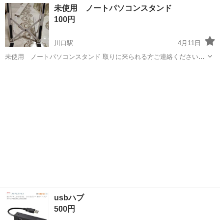
埼玉
川口市
川口駅
その他
未使用 ノートパソコンスタンド
ています！ 人気の工場のお仕事/sai250926-T ★機械設備オペレーター
100円
業務及び付帯業務★...
川口駅
4月11日
未使用 ノートパソコンスタンド 取りに来られる方ご連絡ください。
他の物とまとめ取り引きの方に優先的にお譲りいたします。
埼玉
川口市
川口駅
PCパーツ
スタンド
usbハブ
500円