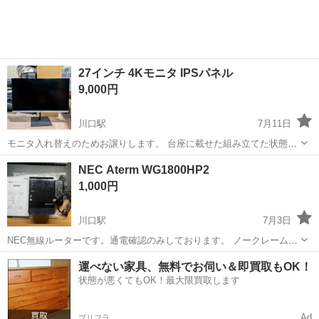
27インチ 4Kモニタ IPSパネル
9,000円
川口駅
7月11日
モニタ入れ替えのためお譲りします。 台座に載せた組み立てた状態で
お渡しになるので、自宅付近まで受け取りに来ていただける方でお願
埼玉
川口市
川口駅
周辺機器
IPSパネル
NEC Aterm WG1800HP2
いしたいです。 ※付属品は電源ケーブル 型番：HP 27f 4K サイズ：
1,000円
27...
川口駅
7月3日
NEC無線ルーターです。通電確認のみしております。 ノークレーム、
ノーリターンでお願いします。 自宅付近の最寄りのコンビニにて現金
埼玉
川口市
川口駅
周辺機器
NEC
運べない家具、無料でお伺い＆即買取もOK！
払い現物のまま引渡しとなります。
状態が悪くてもOK！最大限買取します
Ad
プリフラ