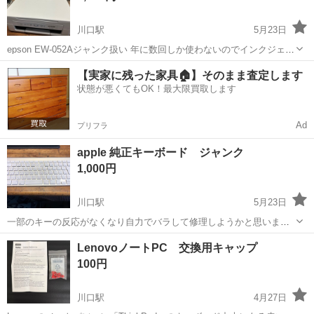
川口駅
5月23日
epson EW-052Aジャンク扱い 年に数回しか使わないのでインクジェッ
ト特有のヘッド目詰まりが発生し都度ヘッド清掃して使っていました
埼玉
川口市
川口駅
プリンター
ジャンク
【実家に残った家具🏠】そのまま査定します
が現状インク残量ランプが点灯しており清掃など必要そうです。自分
状態が悪くてもOK！最大限買取します
でメンテできそうな方や...
Ad
プリフラ
apple 純正キーボード ジャンク
1,000円
川口駅
5月23日
一部のキーの反応がなくなり自力でバラして修理しようかと思いまし
たが断念しました。キートップ等揃っているので部品取りなどにいか
埼玉
川口市
川口駅
周辺機器
ジャンク
LenovoノートPC 交換用キャップ
がですか？ジャンクですので細かく気になさる方はご遠慮下さい。 川
100円
口アリオ付近まで取りにお越しいただけ...
川口駅
4月27日