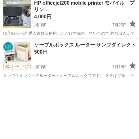
HP officejet200 mobile printer モバイル プ
リン…
4,000円
川口駅
7月25日
購入時期不詳 購入後数回使用しただけで保管していたので 外観はきれ
いな方だと思います カートリッジは使えなくなっているようなので テ
埼玉
川口市
川口駅
プリンター
ケーブルボックス ルーター サンワダイレクト
ストプリントはできませんでしたが それ以外の機能は問題なく動作し
500円
ました 無線LAN接続も試...
川口駅
7月18日
サンワダイレクトのルーター・ケーブルボックスです。 ３年ほど家庭
内で利用しておりましたので、それなりの経年劣化はございますが、
埼玉
川口市
川口駅
OA用品
大きな傷みや汚れもなく問題なくご利用いただけます。 写真３枚目の
ように、天板の一部に塗装剥げがあ...