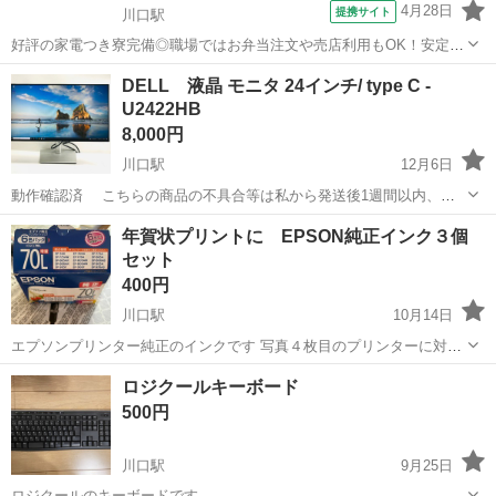
4月28日
提携サイト
川口駅
好評の家電つき寮完備◎職場ではお弁当注文や売店利用もOK！安定し
て働きやすい環境が整ってます！年間休日125日、GW・夏季・年末年
埼玉
川口市
川口駅
その他
DELL 液晶 モニタ 24インチ/ type C -
始休暇あり 人気の工場のお仕事/sai250925 ★機械設備オペレーター業
U2422HB
務及び付帯業務★...
8,000円
川口駅
12月6日
動作確認済 こちらの商品の不具合等は私から発送後1週間以内、返
品に対応しております。 清掃済です。写真に映らないキズ、凹み、
埼玉
川口市
川口駅
その他
DELL
年賀状プリントに EPSON純正インク３個
汚れ等ございます。 商品状態 使用感はあるが、比較的良好な中古品
セット
コメント 使用による小さいキズ...
400円
川口駅
10月14日
エプソンプリンター純正のインクです 写真４枚目のプリンターに対応
しています プリンターを変えたので出品いたします Lとありますが、
埼玉
川口市
川口駅
プリンター
インク
ロジクールキーボード
３個とも増量タイプではありません 箱は入れ物にしていたので古いで
500円
すが、インクは継ぎ足し継ぎ足し...
川口駅
9月25日
ロジクールのキーボードです。