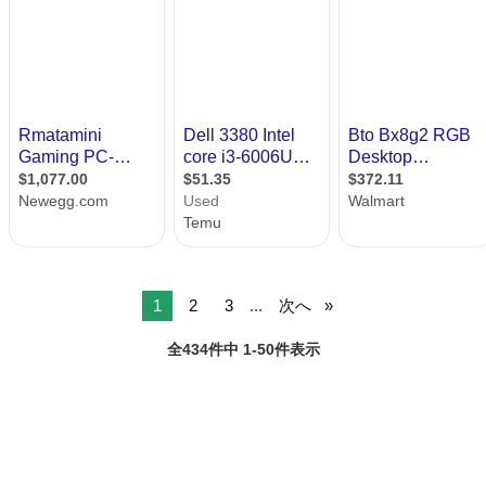
1
2
3
...
次へ
全434件中 1-50件表示