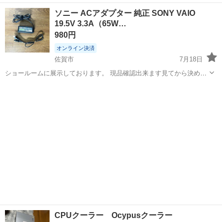
で、Pixel 10aを繋いで絵を描こうと思っていましたが、タッチペンを
佐賀
神埼郡
PCパーツ
ソニー ACアダプター 純正 SONY VAIO
用いて使えませんでした（スマホ本体にペンは反応するのでモニター
19.5V 3.3A（65W…
側が不感です）。 佐賀...
980円
オンライン決済
佐賀市
7月18日
ショールームに展示しております。 現品確認出来ます見てから決めて
頂いて構いません。 （事前にお問合せ下さい。） 引き渡しは平日10：
佐賀
佐賀市
周辺機器
00～19：00・土/日/祭日13：00～20：00頃まででお願いします。 火曜
日は...
CPUクーラー Ocypusクーラー