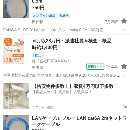
0.5m
750円
オンライン決済
配送可
田代駅
7月20日
SANWA SUPPLY LANケーブル ブルーcat6a 0.5m 10G対応
佐賀
鳥栖市
田代駅
周辺機器
≪月収28万円・派遣社員≫検査・検品
時給1,400円
日払い
株式会社BREXA Next
7月21日
提携サイト
熊本県
半導体製造装置の組立や検査！未経験活躍中★20代～30代の男女活躍
中★ワンルーム寮完備！赴任旅費会社負担！マイカー通勤OK！無料駐
熊本
その他
【格安物件多数！】家賃4万円以下多数
車場あり！正社員登用あり！《熊本県菊池郡大津町》 人気の工場のお
【保証人ナシ】賃貸物件多数掲載！
仕事 ◇半導体製造装置の組立...
Ad
ニフティ不動産
LANケーブル ブルー LAN cat6A 2mネットワ
ークケーブル