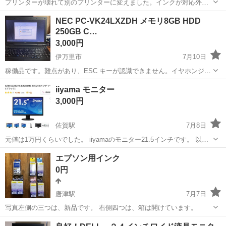
プリンターが壊れて別のプリンターに変えました。インクが対応外な
ので出品します。 ブラザー工業 【純正】【未開封】 LC113-4PK イ
佐賀
唐津市
その他
MFC
NEC PC-VK24LXZDH メモリ8GB HDD
ンクカートリッジ4色パックセットとLC113C:シアン1個の値段です。
250GB C…
新品未開封で半額...
3,000円
伊万里市
7月10日
稼働品です。難点があり、ESC キーが認識できません。イヤホンジャ
クが挿入できません。（イヤホン可動しました）その他 キーが少し
佐賀
伊万里市
Mac
NEC
iiyama モニター
強く押す必要があり、確認しながらのタイピングになります。wifi 接
3,000円
続は、写真のようにUSBでの...
佐賀駅
7月8日
元値は1万円くらいでした。 iiyamaのモニター21.5インチです。 以前
ゲーム用に使用しておりました。 サブモニターやゲーム、ネトフリ等
佐賀
佐賀市
佐賀駅
周辺機器
エプソン用インク
の観賞用にいかがでしょうか。 目立つような傷汚れ等はありません。
0円
クリーニング、...
唐津駅
7月7日
写真左側の三つは、新品です。 右側四つは、箱は開けています。
佐賀
唐津市
唐津駅
プリンター
エプソン