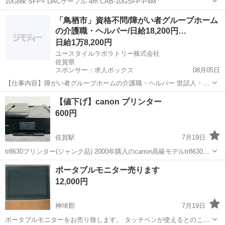
10Gtek SFP+ DACケーブル 4m CAB-10GSFP-P4M
佐賀
鳥栖市
田代駅
PCパーツ
「鳥栖市」資格不問/障がい者グループホーム
の介護職・ヘルパー/日給18,200円…
日給1万8,200円
ユースタイルラボラトリー株式会社
佐賀県
スポンサー：求人ボックス
08月05日
【仕事内容】障がい者グループホームの介護職・ヘルパー 世話人・生
活支援員としての業務を行っていただきます。 <主な業務内容> お食
アルバイト・パート
【値下げ】canon プリンター
事の準備 食事・入浴・就寝の支援 日常生活の相談業務 健康管理、記
600円
録 就業支援施設への送り出し など...
佐賀駅
7月19日
tr8630プリンター(ジャンク品) 2000年購入のcanon高級モデルtr8630で
す。 ADFがついています。 紙詰まりのエラー表示が消えません。 部
佐賀
佐賀市
佐賀駅
プリンター
ポータブルモニター売ります
品取りをしたい方、ご自分で修理できる方、 いかがで...
12,000円
神埼郡
7月19日
ポータブルモニターをお売り致します。 タッチペンが使えるとのこと