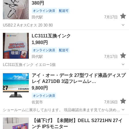
380円
のシート製造◇ ＊クリー...
オンライン決済
配送可
田代駅
7月17日
USB2.2 AオスCオス 20 30 80
佐賀
鳥栖市
田代駅
PCパーツ
LC3111互換インク
1,980円
オンライン決済
配送可
田代駅
7月17日
LC3111互換インク イエロー1個
佐賀
鳥栖市
田代駅
プリンター
アイ・オー・データ 27型ワイド液晶ディスプ
レイ A271DB 3辺フレームレ…
9,800円
オンライン決済
佐賀市
7月16日
ショールームに展示しております。 現品確認出来ます見てから決めて
頂いて構いません。 （事前にお問合せ下さい。） 引き渡しは平日10：
佐賀
佐賀市
周辺機器
【値下げ】【未開封】DELL S2721HN 27イ
00～19：00・土/日/祭日13：00～20：00頃まででお願いします。 火曜
ンチ IPSモニター
日は...