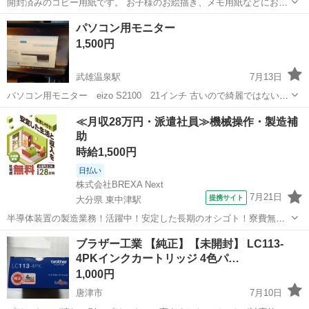
開封済みのコピー用紙です。 お子様のお絵描き、メモ用紙などにお使
いいただけます。 ※細かい枚数は数えていないのでわかりません。開
佐賀
佐賀市
佐賀駅
その他
コピー用紙
パソコン用モニター
封済みであることを了承していただける方、メッセージなどでお気軽
1,500円
にお問い合わせください。 【受...
武雄温泉駅
7月13日
パソコン用モニター eizo S2100 21インチ 古いので綺麗ではないで
すが映ります 電源コードとアナログケーブル付属します
佐賀
武雄市
武雄温泉駅
周辺機器
モニター
≪月収28万円・派遣社員≫機械操作・製造補
助
時給1,500円
日払い
株式会社BREXA Next
7月21日
提携サイト
大分県 東中津駅
半導体装置の製造業務！活躍中！安定した長期のオシゴト！寮費無料
★赴任旅費会社負担◎20代～40代の男性活躍中★未経験活躍中！高時
大分
中津市
東中津駅
その他
ブラザー工業 【純正】【未開封】 LC113-
給1,500円！《大分県中津市》 人気の工場のお仕事 ◇半導体装置内部
4PKインクカートリッジ 4色パ…
のシート製造◇ ＊クリー...
1,000円
唐津市
7月10日