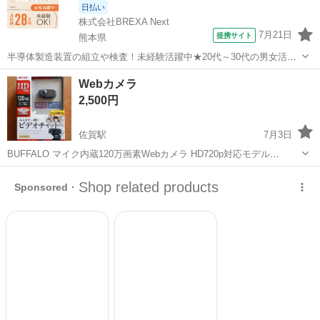
日払い
株式会社BREXA Next
7月21日
提携サイト
熊本県
半導体製造装置の組立や検査！未経験活躍中★20代～30代の男女活躍
中★ワンルーム寮完備！赴任旅費会社負担！マイカー通勤OK！無料駐
熊本
その他
Webカメラ
車場あり！正社員登用あり！《熊本県菊池郡大津町》 人気の工場のお
2,500円
仕事 ◇半導体製造装置の組立...
佐賀駅
7月3日
BUFFALO マイク内蔵120万画素Webカメラ HD720p対応モデル
BSWHD06Mシリーズ 新品・未開封 購入してからそのままにしていま
佐賀
佐賀市
佐賀駅
PCパーツ
マイク
した！ 必要ないためお売り致します