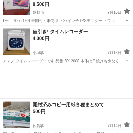
8,500円
嬉野市
7月16日
DELL S2721HN 未開封・未使用 ・27インチ IPSモニター ・フル
HD（1920×1080） ・スピーカーなし ・傾き調整のみ（高さ調整な
佐賀
嬉野市
周辺機器
値引き‼️タイムレコーダー
し） ・HDMIケーブル付属 会社保管品です。 ...
4,000円
小城駅
7月15日
アマノ タイムレコーダーです 品番 BX 2000 本体は日焼けも少なく綺
麗かと思います。 動作確認も大丈夫です、すぐに使用出来ます。 機械
佐賀
小城市
小城駅
その他
物なのでノークレームでお願いします。
開封済みコピー用紙各種まとめて
500円
佐賀駅
7月14日