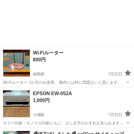
Wi-Fiルーター
800円
鍋島駅
7月22日
Wi-Fiルーター 7か月のみ使用。 動作には特に問題ないと思います。
佐賀
佐賀市
鍋島駅
周辺機器
EPSON EW-052A
1,000円
小城駅
7月21日
カラー印刷・モノクロ印刷ともに、少し文字のかすれが見られます
（ヘッドクリーニング等で改善する可能性もありますが、現状のまま
佐賀
小城市
小城駅
プリンター