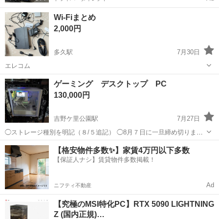
Wi-Fiまとめ
2,000円
多久駅
7月30日
エレコム
佐賀
多久市
多久駅
その他
ゲーミング デスクトップ PC
130,000円
吉野ケ里公園駅
7月27日
◯ストレージ種別を明記（８/５追記） ◯8月７日に一旦締め切りま
す。（８/４追記） ◯8月上旬目安で購入者が決まらない場合親族に譲
佐賀
神埼郡
吉野ケ里公園駅
デスクトップパソコン
【格安物件多数✨】家賃4万円以下多数
ろうと思います。（7/30追記） ◯自作PCの出品です。 マザーボー
【保証人ナシ】賃貸物件多数掲載！
ゲーミング
ド：ASRockb550M...
Ad
ニフティ不動産
【究極のMSI特化PC】RTX 5090 LIGHTNING
Z (国内正規)…