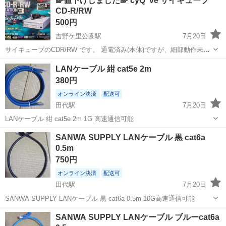
🌈値下げしました🌈 cyQ"ve サイキューブ
お渡しします） 4枚目の写真が原本で5枚目の写真がそれぞれ カラー印
CD-R/RW
刷・モノクロ印刷したものです。...
500円
吉野ケ里公園駅
7月20日
サイキューブのCDR/RW です。 通電済み(本体)ですが、細部動作未確
認です。 付属品は全て揃ってます。 上峰町トライアル駐車場での受け
佐賀
神埼郡
吉野ケ里公園駅
周辺機器
サイ
LANケーブル 紺 cat5e 2m
渡しになります。
380円
オンライン決済
配送可
田代駅
7月20日
LANケーブル 紺 cat5e 2m 1G 高速通信可能
佐賀
鳥栖市
田代駅
周辺機器
LANケーブル
SANWA SUPPLY LANケーブル 黒 cat6a
0.5m
750円
オンライン決済
配送可
田代駅
7月20日
SANWA SUPPLY LANケーブル 黒 cat6a 0.5m 10G高速通信可能
佐賀
鳥栖市
田代駅
周辺機器
LANケーブル
SANWA SUPPLY LANケーブル ブルーcat6a