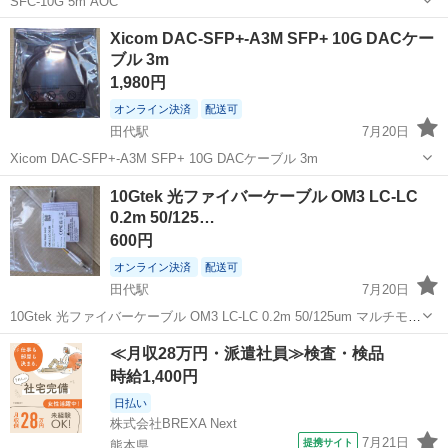
SFC-10G 5m AOC
佐賀
鳥栖市
田代駅
周辺機器
Xicom DAC-SFP+-A3M SFP+ 10G DACケー
ブル 3m
1,980円
オンライン決済
配送可
田代駅
7月20日
Xicom DAC-SFP+-A3M SFP+ 10G DACケーブル 3m
佐賀
鳥栖市
田代駅
周辺機器
10Gtek 光ファイバーケーブル OM3 LC-LC
0.2m 50/125…
600円
オンライン決済
配送可
田代駅
7月20日
10Gtek 光ファイバーケーブル OM3 LC-LC 0.2m 50/125um マルチモー
ド
佐賀
鳥栖市
田代駅
PCパーツ
≪月収28万円・派遣社員≫検査・検品
時給1,400円
日払い
株式会社BREXA Next
7月21日
提携サイト
熊本県