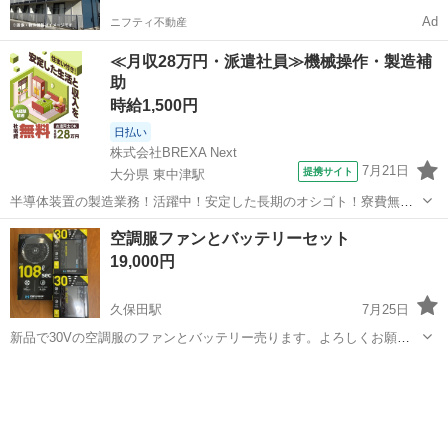
Ad
ニフティ不動産
≪月収28万円・派遣社員≫機械操作・製造補
助
時給1,500円
日払い
株式会社BREXA Next
7月21日
提携サイト
大分県 東中津駅
半導体装置の製造業務！活躍中！安定した長期のオシゴト！寮費無料
★赴任旅費会社負担◎20代～40代の男性活躍中★未経験活躍中！高時
大分
中津市
東中津駅
その他
空調服ファンとバッテリーセット
給1,500円！《大分県中津市》 人気の工場のお仕事 ◇半導体装置内部
19,000円
のシート製造◇ ＊クリー...
久保田駅
7月25日
新品で30Vの空調服のファンとバッテリー売ります。よろしくお願い
します。
佐賀
小城市
久保田駅
その他