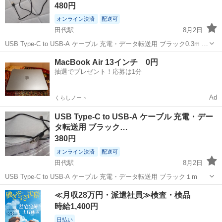
480円
オンライン決済
配送可
田代駅
8月2日
USB Type-C to USB-A ケーブル 充電・データ転送用 ブラック0.3m 2
本
佐賀
鳥栖市
田代駅
PCパーツ
USB
MacBook Air 13インチ 0円
抽選でプレゼント！応募は1分
Ad
くらしノート
USB Type-C to USB-A ケーブル 充電・デー
タ転送用 ブラック…
380円
オンライン決済
配送可
田代駅
8月2日
USB Type-C to USB-A ケーブル 充電・データ転送用 ブラック１m
佐賀
鳥栖市
田代駅
周辺機器
≪月収28万円・派遣社員≫検査・検品
時給1,400円
日払い