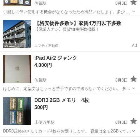
佐賀駅
8月3日
引越しに伴い使用する機会がなくなったため出品いたします。多少の
お値下げも可能ですので、ご希望の方はお気軽にコメントください。
佐賀
佐賀市
佐賀駅
プリンター
【格安物件多数✨】家賃4万円以下多数
【商品名】 Bambu Lab A1 Combo 【商品状態】 ・動作確認済みです
【保証人ナシ】賃貸物件多数掲載！
（印刷・A...
Ad
ニフティ不動産
iPad Air2 ジャンク
4,000円
佐賀駅
8月3日
はじめに、定型文はちょっと苦手ですので送らないでください。 多
少、傷や汚れあるかもしれませんが安価のため現状渡しです。 アクテ
佐賀
佐賀市
佐賀駅
iPad
DDR3 2GB メモリ 4枚
ィベーションロックがかかって解除できません。 経緯としては、中古
500円
を購入、普通に使用してました...
上伊万里駅
8月3日
DDR3規格のメモリカード4枚をお譲りします。 容量は全て2GBです。
いつか使うかもと思い保管しておりましたが、全然使いませんのでお
佐賀
伊万里市
上伊万里駅
メモリーカード
メモリ