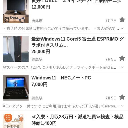
良好！DELL ２４インチワイド液晶モニタ
12,000円
唐津市
7月7日
・購入時の付属物は共箱も含めて全て揃っています。 ・素人確認です
がドット落ちや、目立つキズ等も無く状態は良好だと思います。 ●値
佐賀
唐津市
周辺機器
DELL
最新Windows11 Corei5 富士通 ESPRIMO グ
引きは行いませんので、その質問はスルーします。 ●受渡し場所は、
ラボ付きスリム…
JR和多田駅前のコスモ...
25,000円
鍋島駅
7月5日
省スペースのスリムPCにメモリ16GBとグラフィックボードnvidia
GTX750を搭載しておりFORTNITEなどゲーミングPCや動画編集とし
佐賀
佐賀市
鍋島駅
デスクトップパソコン
GTX
Windows11 NECノートPC
てもご使用頂けます 電源ケーブルも付属するのですぐ使える状態 （別
7,000円
途...
鍋島駅
7月5日
ACアダプター付ですぐにご利用頂けます 安いとCPUが遅いCeleronの
事が多いですがこちらは上位互換のCorei3です ディスプレイはキズも
佐賀
佐賀市
鍋島駅
ノートパソコン
SSD
≪入寮・月収28万円・派遣社員≫検査・検品
無く寝室など暗い部屋でも映り込みは少ないタイプ ネットショッピ...
時給1,400円