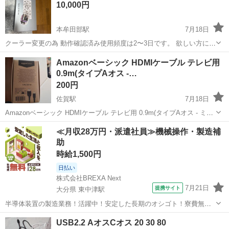
10,000円
本牟田部駅
7月18日
クーラー変更の為 動作確認済み使用頻度は2〜3日です。 欲しい方にど
うぞ240mサイズお探しの方に。 画面のフィルムはそのままにしてま
佐賀
唐津市
本牟田部駅
PCパーツ
クーラー
Amazonベーシック HDMIケーブル テレビ用
す。 専用アプリダウンロードしてお好きな画像動画も写せます。
0.9m(タイプAオス -…
200円
佐賀駅
7月18日
Amazonベーシック HDMIケーブル テレビ用 0.9m(タイプAオス - ミニ
タイプCオス)ハイスピード ブラック 間違え購入してしまいました。開
佐賀
佐賀市
佐賀駅
PCパーツ
Amazon
≪月収28万円・派遣社員≫機械操作・製造補
封しましたが、未使用です。
助
時給1,500円
日払い
株式会社BREXA Next
7月21日
提携サイト
大分県 東中津駅
半導体装置の製造業務！活躍中！安定した長期のオシゴト！寮費無料
★赴任旅費会社負担◎20代～40代の男性活躍中★未経験活躍中！高時
大分
中津市
東中津駅
その他
USB2.2 AオスCオス 20 30 80
給1,500円！《大分県中津市》 人気の工場のお仕事 ◇半導体装置内部