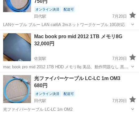
750円
オンライン決済
配送可
田代駅
7月20日
LANケーブル ブルー LAN cat6A 2mネットワークケーブル 10G対応
佐賀
鳥栖市
田代駅
周辺機器
Mac book pro mid 2012 1TB メモリ8G
32,000円
佐賀駅
7月20日
mac book pro mid 2012 1TB HDD メモリ8g 美品、動作問題なし 黒色
のカバーはめてるので外装も綺麗です。 経年のためバッテリー交換必
佐賀
佐賀市
佐賀駅
Mac
メモリ
光ファイバーケーブル LC-LC 1m OM3
要と表示は出てます。
680円
オンライン決済
配送可
田代駅
7月20日
光ファイバーケーブル LC-LC 1m OM2
佐賀
鳥栖市
田代駅
周辺機器