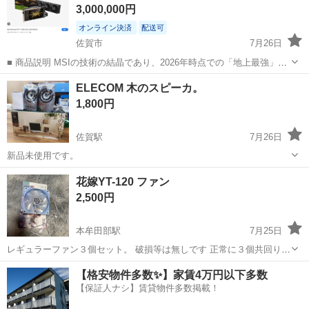
3,000,000円
オンライン決済
配送可
佐賀市
7月26日
■ 商品説明 MSIの技術の結晶であり、2026年時点での「地上最強」を
体現する究極のデスクトップPCセットです。 今回、PCケースを新た
佐賀
佐賀市
デスクトップパソコン
MSI
ELECOM 木のスピーカ。
にMSI最上位の「MEG Maestro 900R」へアップグレードしたことで、
1,800円
マザー...
佐賀駅
7月26日
新品未使用です。
佐賀
佐賀市
佐賀駅
周辺機器
ELECOM
花嫁YT-120 ファン
2,500円
本牟田部駅
7月25日
レギュラーファン３個セット。 破損等は無しです 正常に３個共回りま
す光ります。 箱は痛みありです。そこはご了承ください。
佐賀
唐津市
本牟田部駅
PCパーツ
【格安物件多数✨】家賃4万円以下多数
【保証人ナシ】賃貸物件多数掲載！