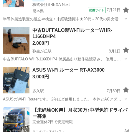
株式会社BREXA Next
7月21日
提携サイト
熊本県
半導体製造装置の組立や検査！未経験活躍中★20代～30代の男女活躍
中★ワンルーム寮完備！赴任旅費会社負担！マイカー通勤OK！無料駐
熊本
その他
中古BUFFALO製Wi-FiルーターWHR-
車場あり！正社員登用あり！《熊本県菊池郡大津町》 人気の工場のお
1166DHP4
仕事 ◇半導体製造装置の組立...
2,000円
弥生が丘駅
8月1日
中古BUFFALO WHR-1166DHP4 付属品あり動作確認済み。 使用しな
くなったため出品します。動作確認済みです。 【付属品】ルーター本
佐賀
鳥栖市
弥生が丘駅
周辺機器
ASUS Wi-Fi ルーター RT-AX3000
体、純正ACアダプター、LANケーブル、かんたん設定ガイド・取扱説
3,000円
明書、セッ...
多久駅
7月30日
ASUSのWi-Fi Routerです。 2年ほど使用しました。 本体とACアダプ
タのみです。 箱や保証書が見つかればお付けします。 ■次世代Wi-Fi規
佐賀
多久市
多久駅
その他
ASUS
【未経験OK🚚】月収30万↑中型免許ドライバ
格 - 最新のWi-Fi規格802.11AX (Wi-...
ー募集
完全週休2日で安定転職
Ad
ドライバーダイレクト