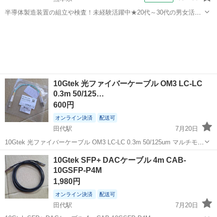
半導体製造装置の組立や検査！未経験活躍中★20代～30代の男女活躍
中★ワンルーム寮完備！赴任旅費会社負担！マイカー通勤OK！無料駐
熊本
その他
車場あり！正社員登用あり！《熊本県菊池郡大津町》 人気の工場のお
仕事 ◇半導体製造装置の組立...
10Gtek 光ファイバーケーブル OM3 LC-LC
0.3m 50/125…
600円
オンライン決済
配送可
田代駅
7月20日
10Gtek 光ファイバーケーブル OM3 LC-LC 0.3m 50/125um マルチモー
ド
佐賀
鳥栖市
田代駅
PCパーツ
10Gtek SFP+ DACケーブル 4m CAB-
10GSFP-P4M
1,980円
オンライン決済
配送可
田代駅
7月20日