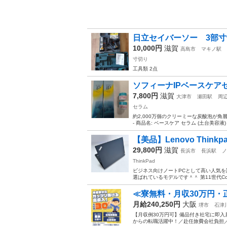
日立セイバーソー 3部寸
10,000円
滋賀
高島市
マキノ駅
寸切り
工具類 2点
ソフィーナIPベースケア
7,800円
滋賀
大津市
瀬田駅
周
セラム
約2,000万個のクリーミーな炭酸泡が角層
- 商品名: ベースケア セラム (土台美容液) - 内
【美品】Lenovo Thinkpa
29,800円
滋賀
長浜市
長浜駅
ノ
ThinkPad
ビジネス向けノートPCとして高い人気を誇
選ばれているモデルです＾＾ 第11世代Cor
≪寮無料・月収30万円・
月給240,250円
大阪
堺市
石津
【月収例30万円可】備品付き社宅に即入
からの転職活躍中！／赴任旅費会社負担／