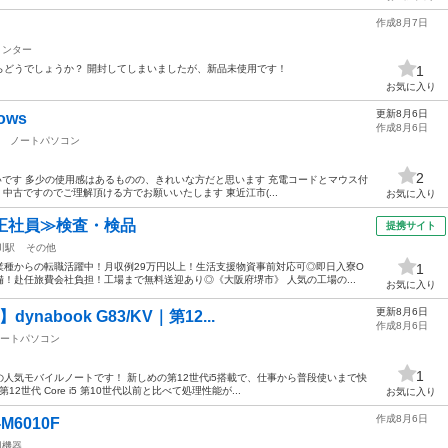
作成8月7日
リンター
らどうでしょうか？ 開封してしまいましたが、新品未使用です！
1
お気に入り
更新8月6日
ows
作成8月6日
ノートパソコン
2
重いです 多少の使用感はあるものの、きれいな方だと思います 充電コードとマウス付
 中古ですのでご理解頂ける方でお願いいたします 東近江市(...
お気に入り
正社員≫検査・検品
提携サイト
川駅
その他
業種からの転職活躍中！月収例29万円以上！生活支援物資事前対応可◎即日入寮O
1
備！赴任旅費会社負担！工場まで無料送迎あり◎《大阪府堺市》 人気の工場の...
お気に入り
更新8月6日
abook G83/KV｜第12...
作成8月6日
ートパソコン
1
人気モバイルノートです！ 新しめの第12世代i5搭載で、仕事から普段使いまで快
2世代 Core i5 第10世代以前と比べて処理性能が...
お気に入り
作成8月6日
M6010F
辺機器