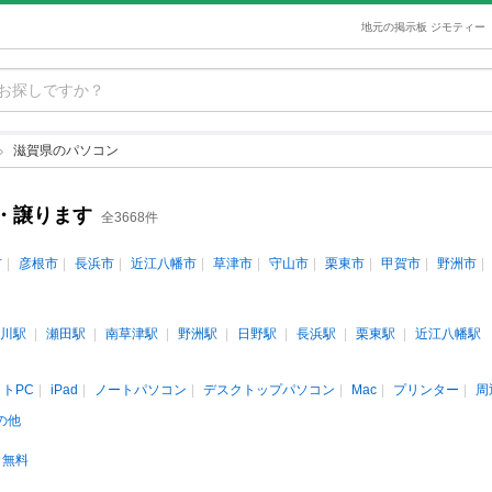
地元の掲示板 ジモティー
滋賀県のパソコン
・譲ります
全3668件
市
彦根市
長浜市
近江八幡市
草津市
守山市
栗東市
甲賀市
野洲市
川駅
瀬田駅
南草津駅
野洲駅
日野駅
長浜駅
栗東駅
近江八幡駅
トPC
iPad
ノートパソコン
デスクトップパソコン
Mac
プリンター
周
の他
無料