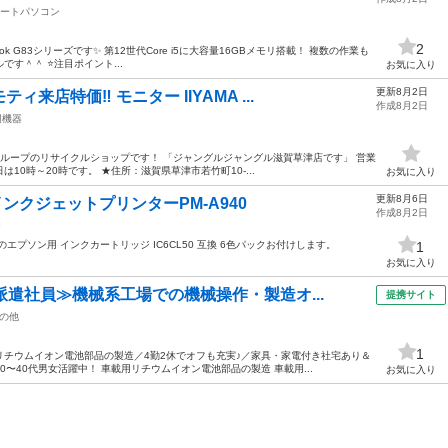
ートパソコン
2
k G83シリーズです✨ 第12世代Core i5に大容量16GBメモリ搭載！ 複数の作業も
す＾＾ ⭐注目ポイント...
お気に入り
更新8月2日
来店特価‼ モニター IIYAMA ...
作成8月2日
辺機器
ループのリサイクルショップです！ 「ジャングルジャングル滋賀草津店です」 営業
は10時～20時です。 ★住所：滋賀県草津市若竹町10-...
お気に入り
更新8月6日
インクジェットプリンターPM-A940
作成8月2日
ー
プソン用 インクカートリッジ IC6CL50 互換 6色パックお付けします。
1
お気に入り
派遣社員≫機械系工場での機械操作・製造オ...
提携サイト
の他
1
用リチウムイオン電池部品の製造／4勤2休でオフも充実♪／家具・家電付き社宅あり＆
〜40代男女活躍中！ 車載用リチウムイオン電池部品の製造 車載用...
お気に入り