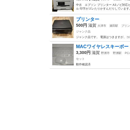
中古 エプソン プリンター A3ノビ対応ビ
ル 印字がズレたりかすんだりしています。
プリンター
500円
滋賀
大津市
瀬田駅
プリン
ジャンク品
ジャンク品です。 電源はつきますが、コ
MACワイヤレスキーボー
3,300円
滋賀
野洲市
野洲駅
PC
セット
動作確認済