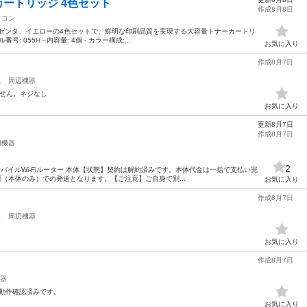
ーカートリッジ 4色セット
作成8月8日
ソコン
マゼンタ、イエローの4色セットで、鮮明な印刷品質を実現する大容量トナーカートリ
: 055H - 内容量: 4個 - カラー構成:...
お気に入り
作成8月7日
駅
周辺機器
ません。ネジなし
お気に入り
更新8月7日
作成8月7日
辺機器
2
3） モバイルWi-Fiルーター 本体【状態】契約は解約済みです。本体代金は一括で支払い完
態（本体のみ）での発送となります。【ご注意】ご自身で別...
お気に入り
作成8月7日
駅
周辺機器
お気に入り
作成8月7日
器
ウス 動作確認済みです。
お気に入り