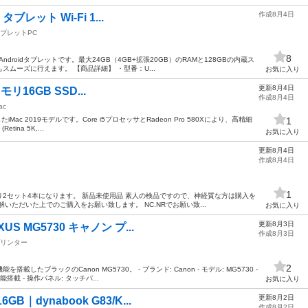
作成8月4日
タブレット Wi-Fi 1...
ブレットPC
8
ndroidタブレットです。最大24GB（4GB+拡張20GB）のRAMと128GBの内蔵ス
ムーズに行えます。 【商品詳細】 ・型番：U...
お気に入り
更新8月4日
 メモリ16GB SSD...
作成8月4日
ac
iMac 2019モデルです。Core i5プロセッサとRadeon Pro 580Xにより、高精細
1
ina 5K,...
お気に入り
更新8月4日
作成8月4日
1
残り2セット4本になります。 新品未使用品 素人の検品ですので、神経質な方は購入を
いただいた上でのご購入をお願い致します。 NC.NRでお願い致...
お気に入り
更新8月3日
S MG5730 キャノン プ...
作成8月3日
リンター
2
たブラックのCanon MG5730。 - ブランド: Canon - モデル: MG5730 -
載 - 操作パネル: タッチパ...
お気に入り
更新8月2日
｜dynabook G83/K...
作成8月2日