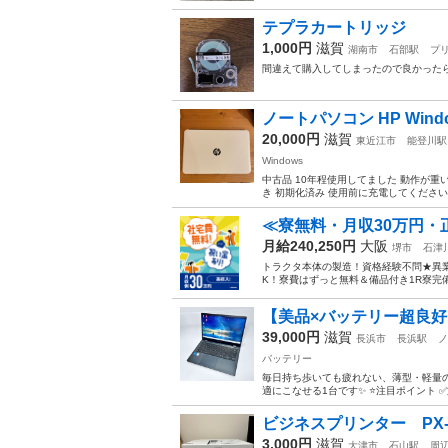
テプラカートリッジ
1,000円
滋賀
湖南市
石部駅
プ
間違えて購入してしまったので良かった
ノートパソコン HP Wind
20,000円
滋賀
東近江市
能登川駅
Windows
中古品 10年程使用してました 動作が
き 初期化済み 使用前に充電してください
≪寮無料・月収30万円・
月給240,250円
大阪
堺市
石津
トラクタ本体の製造！資格経験不問★異
K！寮費はずっと無料＆備品付き1R寮完
【美品×バッテリー超良好】dyn
39,000円
滋賀
長浜市
長浜駅
ノ
バッテリー
毎日持ち歩いても疲れない、薄型・軽量の
適にこなせる1台です✨ ⭐注目ポイント ✅第1
ビジネスプリンター PX-
3,000円
滋賀
大津市
石山駅
周