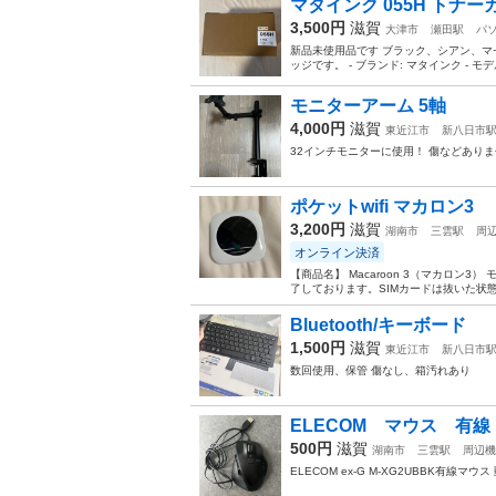
マタインク 055H トナ
3,500円
滋賀
大津市
瀬田駅
パ
新品未使用品です ブラック、シアン、
ッジです。 - ブランド: マタインク - モデル番号
モニターアーム 5軸
4,000円
滋賀
東近江市
新八日市
32インチモニターに使用！ 傷などあり
ポケットwifi マカロン3
3,200円
滋賀
湖南市
三雲駅
周
オンライン決済
【商品名】 Macaroon 3（マカロン
了しております。SIMカードは抜いた状
Bluetooth/キーボード
1,500円
滋賀
東近江市
新八日市
数回使用、保管 傷なし、箱汚れあり
ELECOM マウス 有線
500円
滋賀
湖南市
三雲駅
周辺機
ELECOM ex-G M-XG2UBBK有線マ