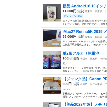
新品 Android16 10インチ 
11,000円
滋賀
栗東市
手原駅
タ
オンライン決済
10インチ大画面を搭載したWi-FiモデルのA
トレージを備え、動画視聴やアプリ操作もス
iMac27 Retina5K 2019
55,000円
滋賀
長浜市
長浜駅
M
27インチRetina 5Kディスプレイを搭載した
な作業環境を提供します。 - モデル: iMac (Ret
単2形アルカリ乾電池
100円
滋賀
長浜市
長浜駅
その他
素人
単２電池 1セット２本で100円です。 
お控えください。 自宅保管を十分にご理解
【ジャンク品】Canon PIXU
300円
滋賀
高島市
近江今津駅
プ
Canon
多機能プリンター、スキャナー、コピー機能を搭載し
機能: プリンター・スキャナー・コピー機能搭
【美品2023年製】メモリ16GB