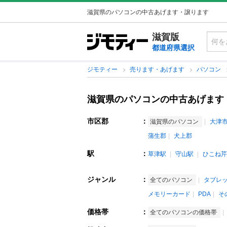
滋賀県のパソコンの中古あげます・譲ります
滋賀版
都道府県選択
ジモティー
売ります・あげます
パソコン
滋賀県のパソコンの中古あげます
市区郡
：
滋賀県のパソコン
大津
蒲生郡
犬上郡
駅
：
草津駅
守山駅
ひこね芹
ジャンル
：
全てのパソコン
タブレッ
メモリーカード
PDA
そ
価格帯
：
全てのパソコンの価格帯