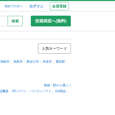
ログイン
会員登録
初めての方へ
投稿画面へ(無料)
検索
人気キーワード
湖南市
高島市
東近江市
米原市
愛知郡
路線・駅から選ぶ
辺機器
PCパーツ
パソコンソフト
OA用品