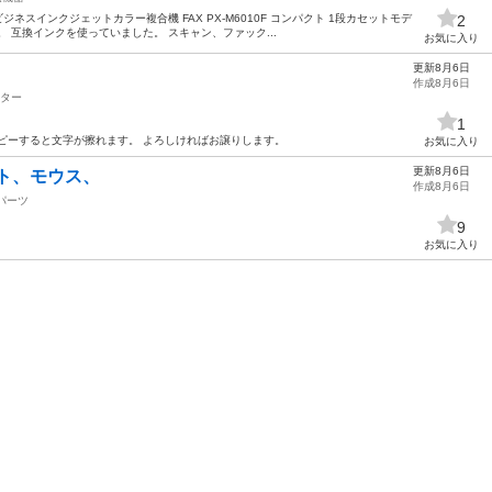
ジネスインクジェットカラー複合機 FAX PX-M6010F コンパクト 1段カセットモデ
2
 互換インクを使っていました。 スキャン、ファック...
お気に入り
更新8月6日
作成8月6日
ター
1
ピーすると文字が擦れます。 よろしければお譲りします。
お気に入り
更新8月6日
ト、モウス、
作成8月6日
パーツ
9
お気に入り