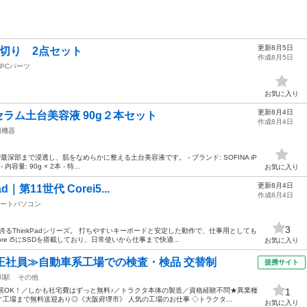
更新8月5日
切り 2点セット
作成8月5日
PCパーツ
お気に入り
更新8月4日
セラム土台美容液 90g２本セット
作成8月4日
辺機器
最深部まで浸透し、肌をなめらかに整える土台美容液です。 - ブランド: SOFINA iP
容量: 90g × 2本 - 特...
お気に入り
更新8月4日
d｜第11世代 Corei5...
作成8月4日
ートパソコン
3
るThinkPadシリーズ。 打ちやすいキーボードと安定した動作で、仕事用としても
e i5にSSDを搭載しており、日常使いから仕事まで快適...
お気に入り
正社員≫自動車系工場での検査・検品 交替制
提携サイト
川駅
その他
居OK！／しかも社宅費はずっと無料♪／トラクタ本体の製造／資格経験不問★異業種
1
工場まで無料送迎あり◎《大阪府堺市》 人気の工場のお仕事 ◇トラクタ...
お気に入り