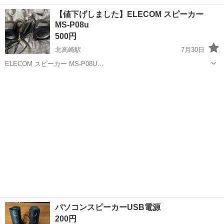
ランニングや軽い運動で健康管理していきましょう。ガーミンはラン
群馬
伊勢崎市
東京駅
パソコン
ガーミン
【値下げしました】ELECOM スピーカー
ニングやウォーキングの方にとても良いです。ランニング機能は充実
MS-P08u
していますので、日頃の健康管理、睡眠...
500円
北高崎駅
7月30日
ELECOM スピーカー MS-P08U
https://www.elecom.co.jp/products/MS-P08UBK.html ご覧いただきあ
群馬
高崎市
北高崎駅
周辺機器
ELECOM
りがとうございます。 ELECOMの小型スピーカー「MS-P08...
パソコンスピーカーUSB電源
200円