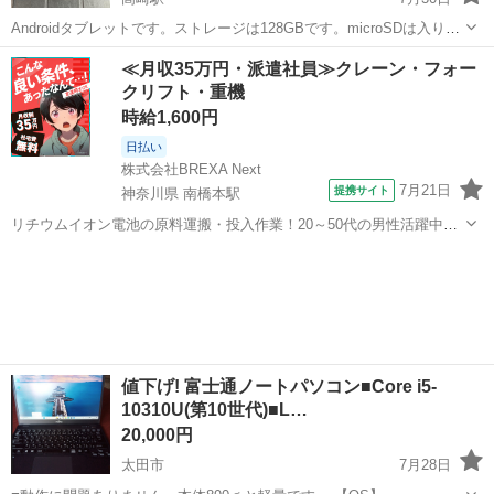
Androidタブレットです。ストレージは128GBです。microSDは入りま
す。2024年春に新品購入。純正ケースと純正ガラスフィルムを装着し
群馬
高崎市
高崎駅
タブレットPC
≪月収35万円・派遣社員≫クレーン・フォー
てあります。ケースはそれなりに使用感あります。OSは常に最新に更
クリフト・重機
新して、屋内で...
時給1,600円
日払い
株式会社BREXA Next
7月21日
提携サイト
神奈川県 南橋本駅
リチウムイオン電池の原料運搬・投入作業！20～50代の男性活躍中★
ワンルーム寮完備！赴任旅費会社負担！年間休日130日★フォークリフ
神奈川
相模原市
南橋本駅
その他
ト免許お持ちの方、活躍中！就業先食堂利用可★《神奈川県相模原
市》 人気の工場のお仕事 ◇電...
値下げ! 富士通ノートパソコン■Core i5-
10310U(第10世代)■L…
20,000円
太田市
7月28日