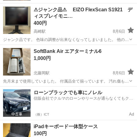
⚠︎ジャンク品⚠︎ EIZO FlexScan S1921 デ
ィスプレイモニ…
400円
高崎駅
8月6日
ジャンク品です。 色味の調整が出来なくなってしまいました。 他の用
途でお使いいただいたり部品取りにいかがでしょうか？ ケーブルなど
群馬
高崎市
高崎駅
その他
FlexScan
SoftBank Air エアターミナル6
の付属品はありません。 ご理解いただいた上でご購入ください。 こち
1,000円
らが指定した場所に来ていた...
北藤岡駅
8月6日
先月末まで使用していました。 付属品全て揃っています。 汚れ傷もほ
ぼ無いので綺麗です。 お値下げ不可です。 何かあれば質問ください。
群馬
佐波郡
北藤岡駅
周辺機器
ローンブラックでも車にノレル
信販会社でクルマのローンやリースが通らなくてもクル
マをご利用いただけるサービスがあります！
Ad
（株）ICT
iPadキーボード一体型ケース
100円