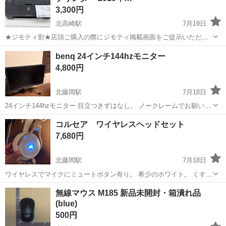
3,300円
北高崎駅
7月19日
★ジモティ割★店頭ご購入の際にジモティ掲載画面をご提示いただく
とジモティ限定価格（掲載価格の10%OFF）でご購入が可能です。 詳
群馬
高崎市
北高崎駅
プリンター
benq 24インチ144hzモニター
しくはスタッフまでお声かけくださいませ。 ----------------------...
4,800円
北藤岡駅
7月18日
24インチ144hzモニター 目立つきずはなし。 ノークレームでお願い致
します モニターのみ。足なし。 アーム別途2000
群馬
高崎市
北藤岡駅
その他
モニター
コルセア ワイヤレスヘッドセット
7,680円
北藤岡駅
7月18日
ワイヤレスでマイクにミュートボタン有り。 希少のホワイト。 くすみ
汚れあり。 充電コードあり。
群馬
高崎市
北藤岡駅
その他
無線マウス M185 新品未開封・箱潰れ品
(blue)
500円