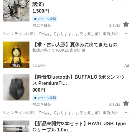
認済）
1,500円
オンライン決済
群馬八幡駅
8月2日
​※オンライン決済にて出品しております。お受け渡し前に事前決済を
お願いできますと幸いです✨ ご覧いただきありがとうございます。
群馬
高崎市
群馬八幡駅
PCパーツ
【求・古い人形】夏休みに出てきたもの
Lenovo（レノボ）の45W USB Type-C ACアダプター（電源コード付
状態が悪くてもOK🙆‍♀️査定0円‼️
き）です。...
Ad
COYASH
【静音/Bluetooth】BUFFALO 5ボタンマウ
ス PremiumFi…
900円
オンライン決済
群馬八幡駅
8月2日
​※オンライン決済にて出品しております。お受け渡し前に事前決済を
お願いできますと幸いです✨ ご覧いただきありがとうございます。
群馬
高崎市
群馬八幡駅
周辺機器
【新品未開封/2本セット】HAVIT USB Type-
BUFFALO（バッファロー）製の静音Bluetoothマウス「PremiumFit
C ケーブル 1.0m…
BSM...