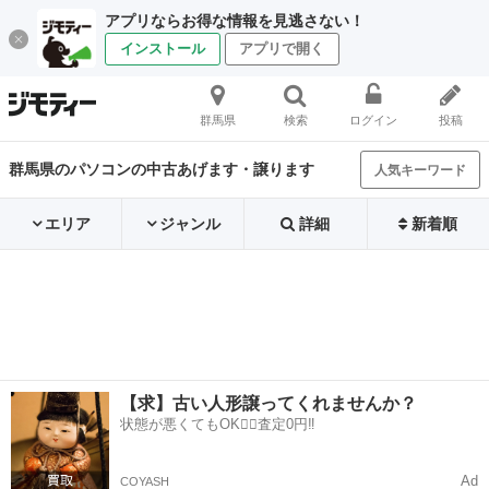
アプリならお得な情報を見逃さない！
インストール
アプリで開く
群馬県
検索
ログイン
投稿
群馬県のパソコンの中古あげます・譲ります
人気キーワード
エリア
ジャンル
詳細
新着順
【求】古い人形譲ってくれませんか？
状態が悪くてもOK🙆‍♀️査定0円‼️
Ad
COYASH