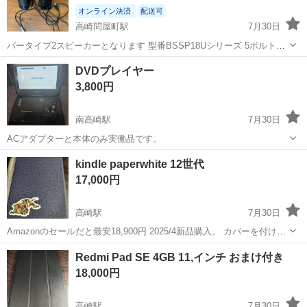
オンライン決済
配送可
高崎問屋町駅
7月30日
バータイプ2スピーカーとなります 型番BSSP18Uシリーズ 5ボルト
USB電源、消費電力2.5ワット 製造元バッファロークロヨウサプライ
群馬
高崎市
高崎問屋町駅
周辺機器
USB
DVDプレイヤー
中国製
3,800円
南高崎駅
7月30日
ACアダプターと本体のみ実働品です。
群馬
高崎市
南高崎駅
パソコン
kindle paperwhite 12世代
17,000円
高崎駅
7月30日
Amazonのセールだと最安18,900円 2025/4新品購入。 カバーを付け
て、フィルム（iPad用のを100均で購入し、ハサミでカットして貼り付
群馬
高崎市
高崎駅
タブレットPC
Mini
Redmi Pad SE 4GB 11,インチ おまけ付き
け）で保護していました。iPad Miniを購入したので、お譲りし...
18,000円
高崎駅
7月30日