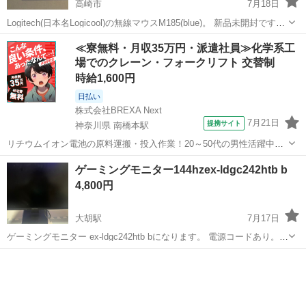
高崎市
7月18日
Logitech(日本名Logicool)の無線マウスM185(blue)。 新品未開封ですが
箱潰れ品のため安く出品します。 写真は撮影用に開封した別のものに
群馬
高崎市
周辺機器
Logicool
≪寮無料・月収35万円・派遣社員≫化学系工
なります。お売りするものは同じものの未開封の箱に入っておりま
場でのクレーン・フォークリフト 交替制
す...
時給1,600円
日払い
株式会社BREXA Next
7月21日
提携サイト
神奈川県 南橋本駅
リチウムイオン電池の原料運搬・投入作業！20～50代の男性活躍中★
ワンルーム寮完備！赴任旅費会社負担！年間休日130日★フォークリフ
神奈川
相模原市
南橋本駅
その他
ゲーミングモニター144hzex-ldgc242htb b
ト免許お持ちの方、活躍中！就業先食堂利用可★《神奈川県相模原
4,800円
市》 人気の工場のお仕事 ◇電...
大胡駅
7月17日
ゲーミングモニター ex-ldgc242htb bになります。 電源コードあり。
傷があります。 値下げ交渉可能
群馬
前橋市
大胡駅
周辺機器
ゲーミングモニター