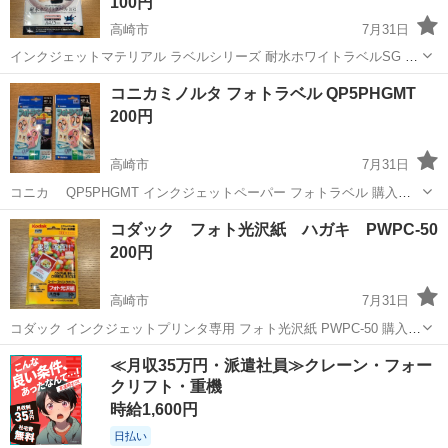
100円
高崎市
7月31日
インクジェットマテリアル ラベルシリーズ 耐水ホワイトラベルSG A4
IJMA4-01 購入価格: 960円 随分前に購入したものです。 枚数確認した
群馬
高崎市
OA用品
インクジェットプリンタ
コニカミノルタ フォトラベル QP5PHGMT
ところ２枚でした。 申し訳ございませんが こちらのみでのお取引はお
200円
受...
高崎市
7月31日
コニカ QP5PHGMT インクジェットペーパー フォトラベル 購入価
格320円 随分前に購入したものです。 枚数確認のため開封しました。
群馬
高崎市
OA用品
コニカミノルタ
コダック フォト光沢紙 ハガキ PWPC-50
1点は未使用（６枚）、もう一点は５枚入っており 合計11枚です。 申
200円
し訳ござい...
高崎市
7月31日
コダック インクジェットプリンタ専用 フォト光沢紙 PWPC-50 購入価
格: 540円 随分前に購入したものです。 改めて枚数確認したところ41
群馬
高崎市
OA用品
インクジェットプリンタ
≪月収35万円・派遣社員≫クレーン・フォー
枚でした。 申し訳ございませんが こちらのみでのお取引はお受けでき
クリフト・重機
ません。...
時給1,600円
日払い