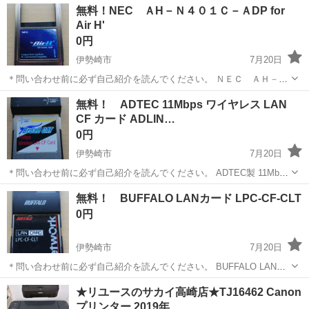
神奈川
相模原市
南橋本駅
その他
無料！NEC ＡH－Ｎ４０１Ｃ－ＡDP for
ト免許お持ちの方、活躍中！就業先食堂利用可★《神奈川県相模原
Air H'
市》 人気の工場のお仕事 ◇電...
0円
伊勢崎市
7月20日
＊問い合わせ前に必ず自己紹介を読んでください。 ＮＥＣ ＡＨ－Ｎ
４０１Ｃ－ＡＤＰ ｆｏｒ Ａｉｒ Ｈ’です。 本体のみです。 欲し
群馬
伊勢崎市
周辺機器
ADP
無料！ ADTEC 11Mbps ワイヤレス LAN
い方に差し上げます。
CF カード ADLIN…
0円
伊勢崎市
7月20日
＊問い合わせ前に必ず自己紹介を読んでください。 ADTEC製 11Mbps
ワイヤレス LAN CF カード ADLINK345CFです。 本体のみ。動作未確
群馬
伊勢崎市
周辺機器
カード
無料！ BUFFALO LANカード LPC-CF-CLT
認。ジャンク扱い。 必要な方に差し上げます。
0円
伊勢崎市
7月20日
＊問い合わせ前に必ず自己紹介を読んでください。 BUFFALO LANカ
ード LPC-CF-CLTです。 本体のみ。動作未確認。ジャンク扱い。 必要
群馬
伊勢崎市
周辺機器
カード
★リユースのサカイ高崎店★TJ16462 Canon
な方に差し上げます。
プリンター 2019年…