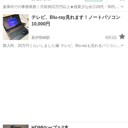
倉庫内での事務業務！月収例22万円以上★残業少なめ◎20代・30代・
40代の男女活躍中！空調完備で快適作業★食堂利用可◎マイカー通勤
茨城
常陸大宮市
静駅
その他
テレビ、Blu-ray見れます！ノートパソコン
OK◎無料駐車場完備！《茨城県常陸大宮市》 人気の工場のお仕事 ◇
10,000円
電子部品製造倉庫内の事務...
新伊勢崎駅
8月1日
購入時、20万円くらいしました😭 テレビ、Blu-rayも見れるパソコンで
す。 （B-CASカード、テレビ線も付属します。） 使用感はあります
群馬
伊勢崎市
新伊勢崎駅
ノートパソコン
が、先日まで使っており動作確認済みです。※初期済み。 お色 ダー
クブラウン ...
HDMIケーブル2本