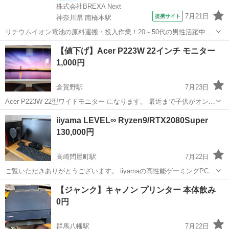
株式会社BREXA Next
7月21日
提携サイト
神奈川県 南橋本駅
リチウムイオン電池の原料運搬・投入作業！20～50代の男性活躍中★
ワンルーム寮完備！赴任旅費会社負担！年間休日130日★フォークリフ
神奈川
相模原市
南橋本駅
その他
【値下げ】Acer P223W 22インチ モニター
ト免許お持ちの方、活躍中！就業先食堂利用可★《神奈川県相模原
1,000円
市》 人気の工場のお仕事 ◇電...
倉賀野駅
7月23日
Acer P223W 22型ワイドモニター になります。 最近まで子供がオンラ
インゲーム用に使用していました。 VGA接続でも画面は綺麗に表示さ
群馬
高崎市
倉賀野駅
周辺機器
22インチ
iiyama LEVEL∞ Ryzen9/RTX2080Super
れていました。 古いため本体に黄ばみ、キズなどあります。 中古品...
130,000円
高崎問屋町駅
7月22日
ご覧いただきありがとうございます。 iiyamaの高性能ゲーミングPCブ
ランド「LEVEL∞」のPC本体を含む、4点セットです。購入時本体価
群馬
高崎市
高崎問屋町駅
デスクトップパソコン
【ジャンク】キャノン プリンター 本体飲み
格は約24万円でした。 12コア24スレッドCPU「Ryzen 9 3900X」+...
0円
群馬八幡駅
7月22日