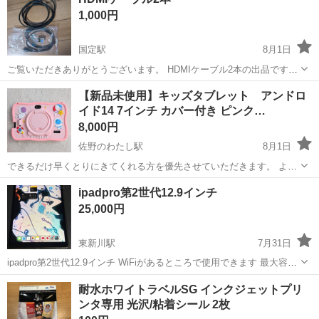
1,000円
国定駅
8月1日
ご覧いただきありがとうございます。 HDMIケーブル2本の出品です。
1本は開封済み、未使用 もう1本はUSED品、問題なく使用できていま
群馬
伊勢崎市
国定駅
周辺機器
【新品未使用】キッズタブレット アンドロ
した。 2本まとめての値段で、バラ売りはしません。 手渡しのみ 場
イド14 7インチ カバー付き ピンク…
所：赤堀ゲオ駐車場
8,000円
佐野のわたし駅
8月1日
できるだけ早くとりにきてくれる方を優先させていただきます。 よろ
しくおねがいします。 【商品詳細】 型番：Kids20 画面サイズ：7イン
群馬
高崎市
佐野のわたし駅
タブレットPC
ipadpro第2世代12.9インチ
チ カラー：ピンク 容量：32GB 付属品：外箱、専用シリコンケース、
25,000円
電源アダプタ...
東新川駅
7月31日
ipadpro第2世代12.9インチ WiFiがあるところで使用できます 最大容量
85% 79％以下がバッテリー劣化の基準値になります。劣化もなく正常
群馬
桐生市
東新川駅
iPad
耐水ホワイトラベルSG インクジェットプリ
な状態です バッテリー以外でも、機械的な問題はございませんでし
ンタ専用 光沢/粘着シール 2枚
た。 ...