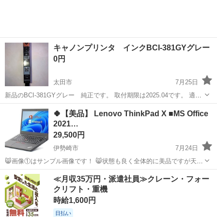
キャノンプリンタ インクBCI-381GYグレー
0円
太田市
7月25日
新品のBCI-381GYグレー 純正です。 取付期限は2025.04です。 適合
機種 TS8130/TS8230/TS8330/TS8430などです。 写真印刷などいかが
群馬
太田市
プリンター
プリンタ
🍀【美品】 Lenovo ThinkPad X ■MS Office
ですか？ メールよりお願いします。 ...
2021…
29,500円
伊勢崎市
7月24日
😸画像①はサンプル画像です！ 😸状態も良く全体的に美品ですが天板
にシール跡が若干認められます！ 💛モバイルとして大きさ的にもこち
群馬
伊勢崎市
ノートパソコン
SSD
≪月収35万円・派遣社員≫クレーン・フォー
運び便利な大きさです。 🍀最新Microsoft Office ２０２１インストー
クリフト・重機
ル済み ...
時給1,600円
日払い