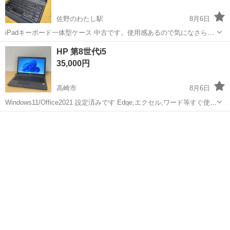
佐野のわたし駅
8月6日
iPadキーボード一体型ケース 中古です。使用感あるので気になさらな
い方でお願いします。 近くまで取りに来られる方希望です。
群馬
高崎市
佐野のわたし駅
iPad
HP 第8世代i5
35,000円
高崎市
8月6日
Windows11/Office2021 設定済みです Edge,エクセル,ワード等すぐ使え
ます HP 250G7 15.6インチ CPU:Core i5-8265U メモリ:8GB
群馬
高崎市
ノートパソコン
Office
SSD:128...