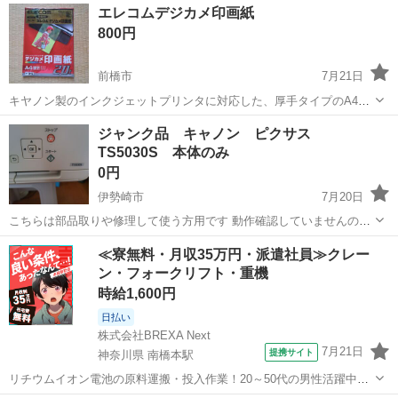
エレコムデジカメ印画紙
800円
前橋市
7月21日
キヤノン製のインクジェットプリンタに対応した、厚手タイプのA4サ
イズデジカメ印画紙（EJK-CPA420）です。自宅保管未使用品になり
群馬
前橋市
その他
インクジェットプリンタ
ジャンク品 キャノン ピクサス
ます。
TS5030S 本体のみ
0円
伊勢崎市
7月20日
こちらは部品取りや修理して使う方用です 動作確認していませんので
動かないというクレームはやめてください 使わなくなって2年ほど経
群馬
伊勢崎市
プリンター
キャノン
≪寮無料・月収35万円・派遣社員≫クレー
ちます インクが詰まっていると思いますので部品取りに 外見はきれい
ン・フォークリフト・重機
な状態...
時給1,600円
日払い
株式会社BREXA Next
7月21日
提携サイト
神奈川県 南橋本駅
リチウムイオン電池の原料運搬・投入作業！20～50代の男性活躍中★
ワンルーム寮完備！赴任旅費会社負担！年間休日130日★フォークリフ