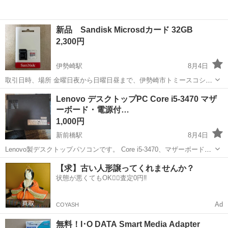
新品 Sandisk Microsdカード 32GB
2,300円
伊勢崎駅
8月4日
取引日時、場所 金曜日夜から日曜日昼まで、伊勢崎市トミースコシア
というカフェ近く路駐 その他、平日の夜は前橋市広瀬町3丁目 で取引
群馬
伊勢崎市
伊勢崎駅
メモリーカード
Lenovo デスクトップPC Core i5-3470 マザ
となります
ーボード・電源付…
1,000円
新前橋駅
8月4日
Lenovo製デスクトップパソコンです。 Core i5-3470、マザーボード、
電源、CPUクーラー、筐体が付属します。 メモリ、HDD・SSD、OS
群馬
前橋市
新前橋駅
PCパーツ
Lenovo
【求】古い人形譲ってくれませんか？
は付属しません。 メモリを取り外す前まではWindows8.1で使用して...
状態が悪くてもOK🙆‍♀️査定0円‼️
Ad
COYASH
無料！I･O DATA Smart Media Adapter