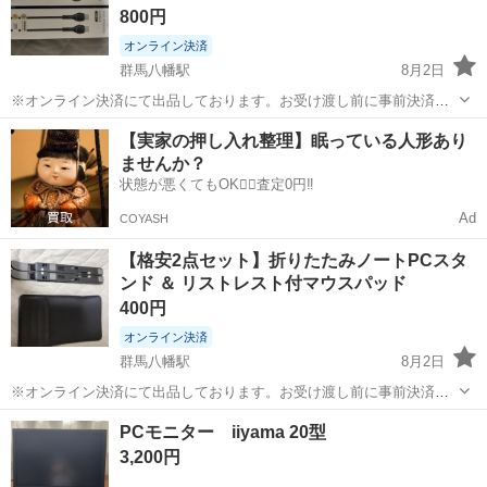
800円
オンライン決済
群馬八幡駅
8月2日
​※オンライン決済にて出品しております。お受け渡し前に事前決済を
お願いできますと幸いです✨ ご覧いただきありがとうございます。
群馬
高崎市
群馬八幡駅
PCパーツ
【実家の押し入れ整理】眠っている人形あり
HAVIT（ハビット）製のUSB Type-C to Type-C 充電・データ転送ケー
ませんか？
ブル...
状態が悪くてもOK🙆‍♀️査定0円‼️
Ad
COYASH
【格安2点セット】折りたたみノートPCスタ
ンド ＆ リストレスト付マウスパッド
400円
オンライン決済
群馬八幡駅
8月2日
​※オンライン決済にて出品しております。お受け渡し前に事前決済を
お願いできますと幸いです✨ ご覧いただきありがとうございます。 デ
群馬
高崎市
群馬八幡駅
周辺機器
PCモニター iiyama 20型
スクワークやリモートワーク、普段のPC操作に便利な「ノートPCス
3,200円
タンド」と「リストレスト付...