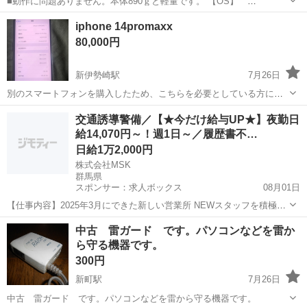
■動作に問題ありません。本体890ｇと軽量です。 【OS】
Windows11-Professional 64bit（ｸﾘｰﾝｲﾝｽﾄｰﾙ済） 【CPU】 Core i5-
群馬
太田市
ノートパソコン
iphone 14promaxx
10310U 【メモリ】 8GB 【ス...
80,000円
新伊勢崎駅
7月26日
別のスマートフォンを購入したため、こちらを必要としている方に譲
りたいと思います。機種はiPhone 14 Pro Maxで、バッテリーの最大容
群馬
伊勢崎市
新伊勢崎駅
PCパーツ
iphone
交通誘導警備／【★今だけ給与UP★】夜勤日
量は86%です。
給14,070円～！週1日～／履歴書不…
日給1万2,000円
株式会社MSK
群馬県
スポンサー：求人ボックス
08月01日
【仕事内容】2025年3月にできた新しい営業所 NEWスタッフを積極採
中です!! <工事現場の交通誘導員> 工事現場で誘導や案内をお任せしま
アルバイト・パート
中古 雷ガード です。パソコンなどを雷か
す! 〈具体的な仕事内容〉 ・出入車両や周囲を利用する歩行者の誘導
ら守る機器です。
事故やトラブルを未然に...
300円
新町駅
7月26日
中古 雷ガード です。パソコンなどを雷から守る機器です。