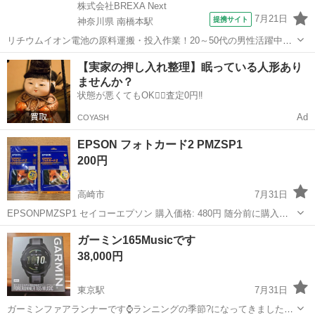
株式会社BREXA Next
7月21日
提携サイト
神奈川県 南橋本駅
リチウムイオン電池の原料運搬・投入作業！20～50代の男性活躍中★
ワンルーム寮完備！赴任旅費会社負担！年間休日130日★フォークリフ
神奈川
相模原市
南橋本駅
その他
【実家の押し入れ整理】眠っている人形あり
ト免許お持ちの方、活躍中！就業先食堂利用可★《神奈川県相模原
ませんか？
市》 人気の工場のお仕事 ◇電...
状態が悪くてもOK🙆‍♀️査定0円‼️
Ad
COYASH
EPSON フォトカード2 PMZSP1
200円
高崎市
7月31日
EPSONPMZSP1 セイコーエプソン 購入価格: 480円 随分前に購入し
たものです。 枚数確認のため開封しました。 1点は未使用（20枚）、
群馬
高崎市
OA用品
EPSON
ガーミン165Musicです
もう一点は５枚入っており 合計31枚です。 申し訳ございませんが こ
38,000円
ちらの...
東京駅
7月31日
ガーミンファアランナーです⌚ランニングの季節?になってきました。