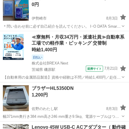
0円
伊勢崎市
8月3日
＊問い合わせ前に必ず自己紹介を読んでください。 I･O DATA Smart
Media Adapterです。 写真の物がすべてになります。 動作未確認。ジ
群馬
伊勢崎市
周辺機器
Adapter
≪寮無料・月収34万円・派遣社員≫自動車系
ャンク扱い。 必要な方にお譲りします。
工場での軽作業・ピッキング 交替制
時給1,400円
日払い
株式会社BREXA Next
7月21日
提携サイト
茨城県 磯原駅
【自動車用の金属部品製造】資格や経験は不問／時給1,400円／赴任旅
費会社負担／正社員登用のチャンスあり／食堂利用可能／マイカー通
茨城
北茨城市
磯原駅
その他
ブラザーHL5350DN
勤OK《茨城県茨城市》 人気の工場のお仕事 ◇トラックの金属部品の
1,200円
製造◇ ★トラックの金属...
佐野のわたし駅
8月3日
幅371mm奥行き384 mm高さ246 mm重さ9.5kg、電源ケーブルはつい
てます。モノクロレーザープリンターです。 まだ現役です。近くまで
群馬
高崎市
佐野のわたし駅
プリンター
ブラザー
Lenovo 45W USB-C ACアダプター（ 動作確
取りに来ていただける方にお譲りします!