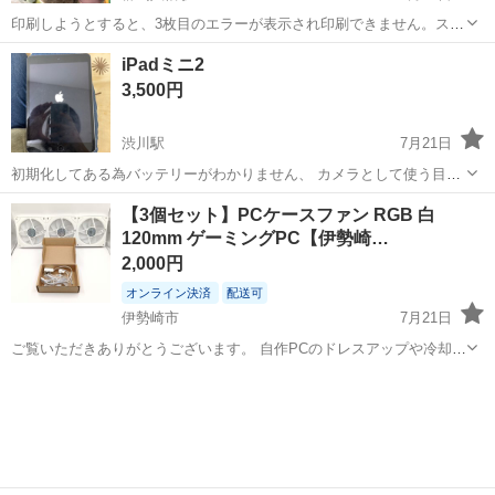
印刷しようとすると、3枚目のエラーが表示され印刷できません。スキ
ャンとコピーについては、出来るか確認できていません。 インクは、
群馬
高崎市
群馬八幡駅
プリンター
iPadミニ2
BCI-380(ブラック)、BCI-381(カラー)が必要です。 今月末処分予定。
3,500円
渋川駅
7月21日
初期化してある為バッテリーがわかりません、 カメラとして使う目的
しかできません、 iosが26.1更新できません、
群馬
渋川市
渋川駅
iPad
【3個セット】PCケースファン RGB 白
120mm ゲーミングPC【伊勢崎…
2,000円
オンライン決済
配送可
伊勢崎市
7月21日
ご覧いただきありがとうございます。 自作PCのドレスアップや冷却強
化に最適な、ケースファン3個セット（ホワイト）を出品いたします。
群馬
伊勢崎市
PCパーツ
自作PC
【商品内容】 PCケースファン × 3個 接続用ケーブル一式 取り付...