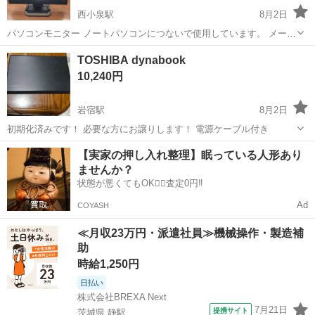
西小泉駅
8月2日
パソコンモニター ノートパソコンにつないで使用しています。 メーカ
ー:iiyama サイズ:20型(51センチ)TFTカラーパネル液晶 コネクタ
群馬
太田市
西小泉駅
周辺機器
TOSHIBA dynabook
－:DVI-D&D-SUB カラー:マーベルブラック スピーカー内臓
10,240円
岩宿駅
8月2日
初期化済みです！ 必要な方にお譲りします！ 電源ケーブル付き
群馬
みどり市
岩宿駅
ノートパソコン
dynabook
【実家の押し入れ整理】眠っている人形あり
ませんか？
状態が悪くてもOK🙆‍♀️査定0円‼️
Ad
COYASH
≪月収23万円・派遣社員≫機械操作・製造補
助
時給1,250円
日払い
株式会社BREXA Next
7月21日
提携サイト
茨城県 静駅