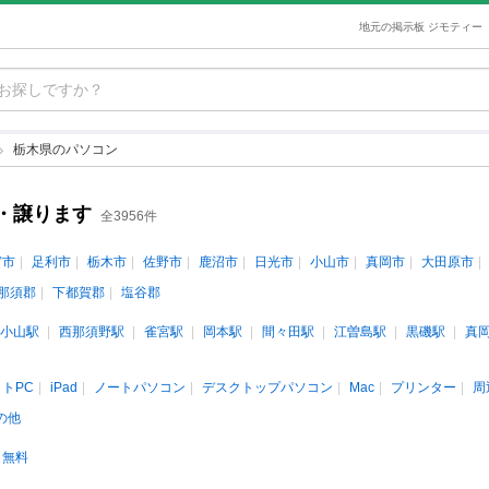
地元の掲示板 ジモティー
栃木県のパソコン
・譲ります
全3956件
宮市
足利市
栃木市
佐野市
鹿沼市
日光市
小山市
真岡市
大田原市
那須郡
下都賀郡
塩谷郡
小山駅
西那須野駅
雀宮駅
岡本駅
間々田駅
江曽島駅
黒磯駅
真
トPC
iPad
ノートパソコン
デスクトップパソコン
Mac
プリンター
周
の他
無料