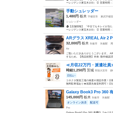
ーレジデンス東宝木103） ⏰ 営業時間：10:0
手動シュレッダー
1,480円
栃木
宇都宮市
東武宇都
シュレッダー
🏠【店舗情報】 「中古でもキレイが当たり前
ーレジデンス東宝木103） ⏰ 営業時間：10:0
ARグラス XREAL Air 2 P
32,000円
栃木
矢板市
矢板駅
周
Air
ご覧いただきありがとうございます。 ARグラ
するため。 ​【商品状態】 ​本体: 動作確
≪月収22万円・派遣社員
時給1,250円
茨城
常陸大宮市
静
日払い
コネクタ製造工場の検査や測定作業！日勤
無料駐車場あり★就業先食堂利用可！日払
Galaxy Book3 Pro 360 有機
145,000円
栃木
矢板市
矢板駅
オンライン決済
配送可
Pro
Galaxy Book3 Pro 360 有機EL 2-in-1モ