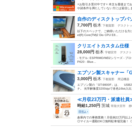
⭐️お取引き受付中です⭐️ 本文を最後
や諸条件を満たしていない方には返信しま
自作のディスクトップパ
7,700円
栃木
下都賀郡
デスクト
以下のスペックで、ご納得いただける方に如何でしょうか？
el(R) Core(TM)2 Dio CPU E8...
クリエイトカスタム仕様 Win
28,000円
栃木
宇都宮市
デスクト
- モデル: ESPRIMO/WD2シリーズ - プロセッサ:
P620 - Blue...
エプソン製スキャナー「GT-
3,000円
栃木
下都賀郡
周辺機器
エプソン製の「GT-9800F」は、 USB
ナ。 光学解像度3200dpiで各色16bit
≪月収23万円・派遣社員
時給1,250円
茨城
常陸大宮市
静
日払い
倉庫内での事務業務！月収例22万円以上
◎マイカー通勤OK◎無料駐車場完備！《茨