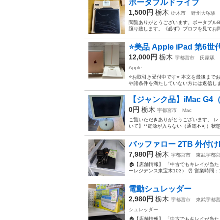
ポータブルドライブ
1,500円
栃木
栃木市
野州大塚駅
閲覧ありがとうございます。ポータブルBl
譲り致します。《必ず》プロフを見てお問
⭐️美品 Apple iPad 第6世代/
12,000円
栃木
宇都宮市
氏家駅
Apple
⭐️お取引き受付中です⭐️ 本文を最後
や諸条件を満たしていない方には返信しませんの
【ジャンク品】iMac G4
0円
栃木
宇都宮市
Mac
ご覧いただきありがとうございます。 レト
いて】 ​**電源が入らない（通電不可）状
バッファロー 2TB 外付け
7,980円
栃木
宇都宮市
東武宇都
🏠【店舗情報】 「中古でもキレイが当たり前
ーレジデンス東宝木103） ⏰ 営業時間：10:0
電動シュレッダー
2,980円
栃木
宇都宮市
東武宇都
シュレッダー
🏠【店舗情報】 「中古でもキレイが当たり前