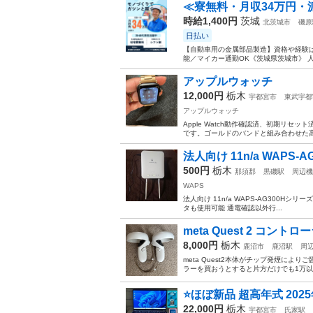
≪寮無料・月収34万円・
時給1,400円
茨城
北茨城市
磯原
日払い
【自動車用の金属部品製造】資格や経験は
能／マイカー通勤OK《茨城県茨城市》 人
アップルウォッチ
12,000円
栃木
宇都宮市
東武宇都
アップルウォッチ
Apple Watch動作確認済、初期リ
です。ゴールドのバンドと組み合わせた高
法人向け 11n/a WAPS-A
500円
栃木
那須郡
黒磯駅
周辺機
WAPS
法人向け 11n/a WAPS-AG300Hシ
タも使用可能 通電確認以外行...
meta Quest 2 コントロ
8,000円
栃木
鹿沼市
鹿沼駅
周
meta Quest2本体がチップ発煙によ
ラーを買おうとすると片方だけでも1万以
⭐️ほぼ新品 超高年式 2025年製
22,000円
栃木
宇都宮市
氏家駅