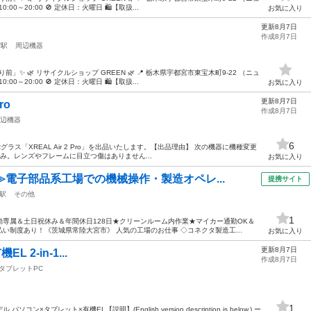
0～20:00 🚫 定休日：火曜日 🛍【取扱...
お気に入り
更新8月7日
作成8月7日
宮駅
周辺機器
」✨ 🌿 リサイクルショップ GREEN 🌿 📍 栃木県宇都宮市東宝木町9-22 （ニュ
0～20:00 🚫 定休日：火曜日 🛍【取扱...
お気に入り
更新8月7日
ro
作成8月7日
辺機器
6
ス「XREAL Air 2 Pro」を出品いたします。 ​【出品理由】 次の機器に機種変更
認済み。レンズやフレームに目立つ傷はありません...
お気に入り
≫電子部品系工場での機械操作・製造オペレ...
提携サイト
駅
その他
1
専属＆土日祝休み＆年間休日128日★クリーンルーム内作業★マイカー通勤OK＆
い制度あり！《茨城県常陸大宮市》 人気の工場のお仕事 ◇コネクタ製造工...
お気に入り
更新8月7日
EL 2-in-1...
作成8月7日
タブレットPC
1
デル パソコン×タブレット×有機EL ​【説明】(English version description is below.) ー ​