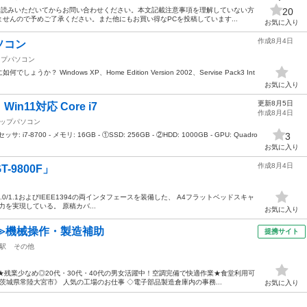
までお読みいただいてからお問い合わせください。本文記載注意事項を理解していない方
20
せんので予めご了承ください。また他にもお買い得なPCを投稿しています...
お気に入り
作成8月4日
ソコン
ップパソコン
 Windows XP、Home Edition Version 2002、Servise Pack3 Int
お気に入り
更新8月5日
11対応 Core i7
作成8月4日
ップパソコン
 i7-8700 - メモリ: 16GB - ①SSD: 256GB - ②HDD: 1000GB - GPU: Quadro
3
お気に入り
作成8月4日
9800F」
2.0/1.1およびIEEE1394の両インタフェースを装備した、 A4フラットベッドスキャ
入出力を実現している。 原稿カバ...
お気に入り
≫機械操作・製造補助
提携サイト
駅
その他
★残業少なめ◎20代・30代・40代の男女活躍中！空調完備で快適作業★食堂利用可
城県常陸大宮市》 人気の工場のお仕事 ◇電子部品製造倉庫内の事務...
お気に入り