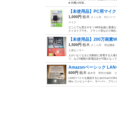
■ 本機の特徴...
【未使用品】PC用マイク 薄
1,000円
栃木
さくら市
PCパーツ
マイク
どこにでも置きやすくWEB会議に最適なフ
クトタイプです。 フラット型なので倒れる
【未使用品】200万画素W
1,500円
栃木
さくら市
周辺機器
人感センサー
人がいなくなると自動的に節電する人感セ
フ」など5種類の節電設定が可能となって
Amazonベーシック LA
600円
栃木
栃木市
野州大塚駅
そ
LANデバイスを接続するためのCat7の
Mhz コンピューター、サーバー、プリン