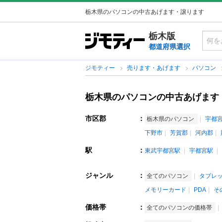
栃木県のパソコンの中古あげます・譲ります
栃木版
都道府県選択
ジモティー
売ります・あげます
パソコン
栃木県のパソコンの中古あげます
市区郡
：
栃木県のパソコン
宇都
下野市
芳賀郡
河内郡
駅
：
東武宇都宮駅
宇都宮駅
ジャンル
：
全てのパソコン
タブレッ
メモリーカード
PDA
そ
価格帯
：
全てのパソコンの価格帯