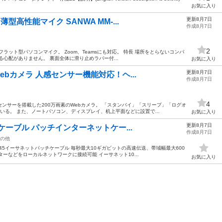
お気に入り
更新8月7日
型高性能マイク SANWA MM-...
作成8月7日
2
ラット型パソコンマイク。 Zoom、Teamsにも対応。 特長 場所をとらないコンパ
心配がありません。 裏面全体に滑り止めラバー付...
お気に入り
更新8月7日
ebカメラ 人感センサー機能対応！ヘ...
作成8月7日
4
ンサーを搭載した200万画素のWebカメラ。 「スタンバイ」「スリープ」「ログオ
いる。 また、ノートパソコン、ディスプレイ、机上平面などに設置で...
お気に入り
更新8月7日
Nケーブル パッチインターネットケー...
作成8月7日
の他
RJ45イーサネットパッチケーブル 毎秒最大10ギガビットの高速伝送、帯域幅最大600
ターなどをローカルネットワークに接続可能 イーサネット10...
お気に入り