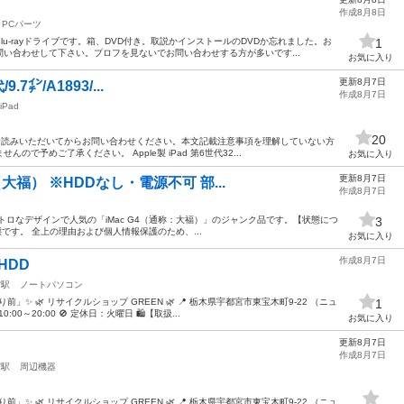
作成8月8日
PCパーツ
u-rayドライブです。箱、DVD付き。取説かインストールのDVDか忘れました。お
1
い合わせして下さい。プロフを見ないでお問い合わせする方が多いです...
お気に入り
更新8月7日
9.7㌅/A1893/...
作成8月7日
iPad
20
までお読みいただいてからお問い合わせください。本文記載注意事項を理解していない方
で予めご了承ください。 Apple製 iPad 第6世代32...
お気に入り
更新8月7日
（大福） ※HDDなし・電源不可 部...
作成8月7日
ロなデザインで人気の「iMac G4（通称：大福）」のジャンク品です。 ​【状態につ
3
態です。 全上の理由および個人情報保護のため、...
お気に入り
作成8月7日
HDD
宮駅
ノートパソコン
」✨ 🌿 リサイクルショップ GREEN 🌿 📍 栃木県宇都宮市東宝木町9-22 （ニュ
1
0～20:00 🚫 定休日：火曜日 🛍【取扱...
お気に入り
更新8月7日
作成8月7日
宮駅
周辺機器
」✨ 🌿 リサイクルショップ GREEN 🌿 📍 栃木県宇都宮市東宝木町9-22 （ニュ