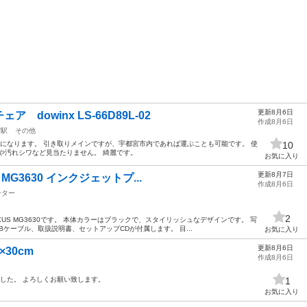
更新8月6日
dowinx LS-66D89L-02
作成8月6日
宮駅
その他
89L-02になります。 引き取りメインですが、宇都宮市内であれば運ぶことも可能です。 使
10
や汚れシワなど見当たりません。 綺麗です。
お気に入り
更新8月7日
 MG3630 インクジェットプ...
作成8月6日
ンター
2
XUS MG3630です。 本体カラーはブラックで、スタイリッシュなデザインです。 写
ケーブル、取扱説明書、セットアップCDが付属します。 目...
お気に入り
更新8月6日
30cm
作成8月6日
した。 よろしくお願い致します。
1
お気に入り