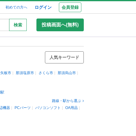
ログイン
会員登録
初めての方へ
投稿画面へ(無料)
検索
人気キーワード
矢板市
那須塩原市
さくら市
那須烏山市
岡駅
路線・駅から選ぶ
辺機器
PCパーツ
パソコンソフト
OA用品