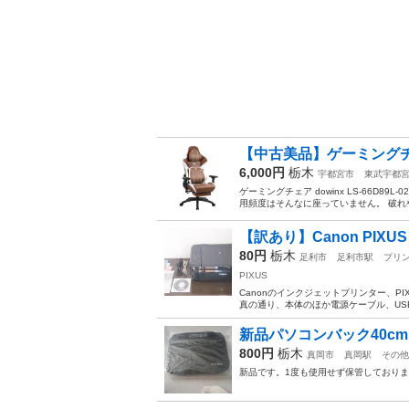
【中古美品】ゲーミングチェア 
6,000円
栃木
宇都宮市
東武宇都
ゲーミングチェア dowinx LS-66D
用頻度はそんなに座っていません。 破れ
【訳あり】Canon PIXUS
80円
栃木
足利市
足利市駅
プリ
PIXUS
Canonのインクジェットプリンター、PI
真の通り、本体のほか電源ケーブル、USB
新品パソコンバック40cm×
800円
栃木
真岡市
真岡駅
その他
新品です。1度も使用せず保管しておりま