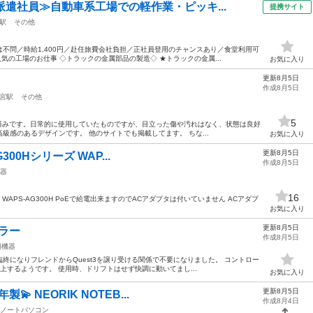
派遣社員≫自動車系工場での軽作業・ピッキ...
提携サイト
駅
その他
不問／時給1,400円／赴任旅費会社負担／正社員登用のチャンスあり／食堂利用可
気の工場のお仕事 ◇トラックの金属部品の製造◇ ★トラックの金属...
お気に入り
更新8月5日
作成8月5日
宮駅
その他
5
セット済みです。日常的に使用していたものですが、目立った傷や汚れはなく、状態は良好
級感のあるデザインです。 他のサイトでも掲載してます。 ちな...
お気に入り
更新8月5日
G300Hシリーズ WAP...
作成8月5日
器
16
リーズ WAPS-AG300H PoEで給電出来ますのでACアダプタは付いていません ACアダプ
お気に入り
更新8月5日
ーラー
作成8月5日
辺機器
りご臨終になりフレンドからQuest3を譲り受ける関係で不要になりました。 コントロー
上するようです。 使用時、ドリフトはせず快調に動いてまし...
お気に入り
更新8月5日
💫 NEORIK NOTEB...
作成8月4日
ノートパソコン