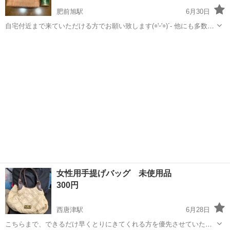
肥前旭駅
6月30日
自宅付近まで来ていただける方でお願い致します(⌯'ᵕ'⌯)´- 他にも多数出
品しております☆。.:＊・゜ 是非ご覧くださいませ✻*˸ꕤ*˸*⋆。
佐賀
鳥栖市
肥前旭駅
バッグ
ひまわり
✻*˸ꕤ*˸*⋆。✻*˸ꕤ*˸*⋆。
女性用手提げバッグ 未使用品
300円
西唐津駅
6月28日
こちらまで、できるだけ早くとりにきてくれる方を優先させていただ