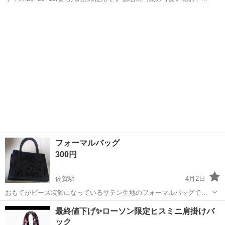
トバックです 和装時や普段使い… 源右衛門の袋付きで母の日にいかが
佐賀
佐賀市
佐賀駅
バッグ
源右衛門
ですか
フォーマルバッグ
300円
佐賀駅
4月2日
おもてがビーズ装飾になっているサテン生地のフォーマルバッグです
未使用ですが、保管中に少し後ろ側にシワがよってしまい、お安くし
佐賀
佐賀市
佐賀駅
バッグ
フォーマルバッグ
最終値下げ✨ローソン限定ヒスミニ肩掛けバ
ています (後ろを服側に持てばわかりません) よろしくお願いします<(_
ック
_)>