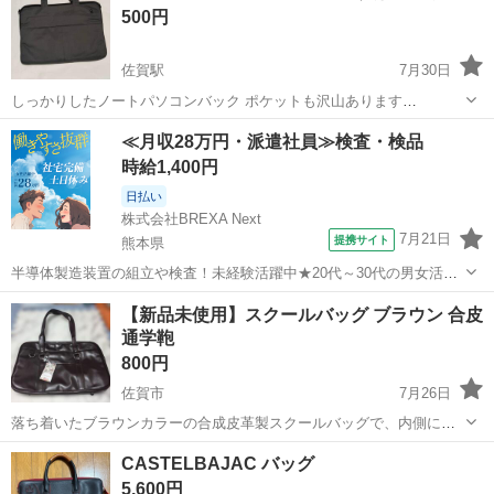
500円
佐賀駅
7月30日
しっかりしたノートパソコンバック ポケットも沢山あります
🌺nanaSHOP🌺
佐賀
佐賀市
佐賀駅
バッグ
≪月収28万円・派遣社員≫検査・検品
時給1,400円
日払い
株式会社BREXA Next
7月21日
提携サイト
熊本県
半導体製造装置の組立や検査！未経験活躍中★20代～30代の男女活躍
中★ワンルーム寮完備！赴任旅費会社負担！マイカー通勤OK！無料駐
熊本
その他
【新品未使用】スクールバッグ ブラウン 合皮
車場あり！正社員登用あり！《熊本県菊池郡大津町》 人気の工場のお
通学鞄
仕事 ◇半導体製造装置の組立...
800円
佐賀市
7月26日
落ち着いたブラウンカラーの合成皮革製スクールバッグで、内側には
整理に便利なポケットを備えています(⁠灬⁠º⁠‿⁠º⁠灬⁠)⁠♡ カラー: ブラウン 素
佐賀
佐賀市
バッグ
スクールバッグ
CASTELBAJAC バッグ
材: 合成皮革 仕様: 内ポケット付き お写真4枚目赤丸印にて最初から...
5,600円