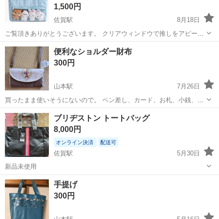
1,500円
佐賀駅
8月18日
ご覧頂きありがとうございます。 クリアウィンドウで推しをアピー
ル：透明クリアポケット付きで、中身の推し写真や可愛いグッズを展
佐賀
佐賀市
佐賀駅
バッグ
グッズ
便利なショルダー財布
示可能。ブルーの格子柄がアクセントになり、目を引くデザインで
300円
す。 大容量A4対応トート：A4サ...
山本駅
7月26日
買ったまま使いそうにないので。 ペン差し、カード、お札、小銭、そ
の他 小分けして入れられます。
佐賀
唐津市
山本駅
バッグ
お札
ブリヂストン トートバッグ
8,000円
オンライン決済
配送可
佐賀駅
5月30日
新品未使用
佐賀
佐賀市
佐賀駅
バッグ
ブリヂストン
手提げ
300円