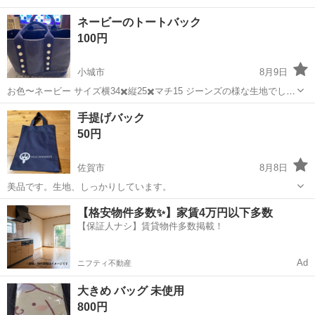
ネービーのトートバック
100円
小城市
8月9日
お色〜ネービー サイズ横34✖️縦25✖️マチ15 ジーンズの様な生地でしっ
かりしてます フロントにパールが１０個付き
佐賀
小城市
バッグ
トートバック
手提げバック
50円
佐賀市
8月8日
美品です。生地、しっかりしています。
佐賀
佐賀市
バッグ
【格安物件多数✨】家賃4万円以下多数
【保証人ナシ】賃貸物件多数掲載！
Ad
ニフティ不動産
大きめ バッグ 未使用
800円