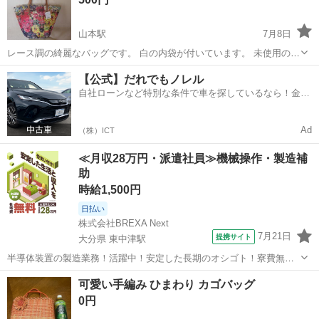
山本駅
7月8日
レース調の綺麗なバッグです。 白の内袋が付いています。 未使用の自
宅保管品です。 本体部分約30cm 持ち手部分までの全長約55cm,
佐賀
唐津市
山本駅
バッグ
レース
【公式】だれでもノレル
自社ローンなど特別な条件で車を探しているなら！金利
0%で車をご提供、ノレル独自与信システム。
Ad
（株）ICT
≪月収28万円・派遣社員≫機械操作・製造補
助
時給1,500円
日払い
株式会社BREXA Next
7月21日
提携サイト
大分県 東中津駅
半導体装置の製造業務！活躍中！安定した長期のオシゴト！寮費無料
★赴任旅費会社負担◎20代～40代の男性活躍中★未経験活躍中！高時
大分
中津市
東中津駅
その他
可愛い手編み ひまわり カゴバッグ
給1,500円！《大分県中津市》 人気の工場のお仕事 ◇半導体装置内部
0円
のシート製造◇ ＊クリー...