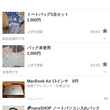
トートバッグ3点セット
2,000円
上伊万里駅
8月4日
新品未開封です
佐賀
伊万里市
上伊万里駅
バッグ
セット
バック未使用
1,000円
上伊万里駅
8月3日
未使用です
佐賀
伊万里市
上伊万里駅
バッグ
MacBook Air 13インチ 0円
抽選でプレゼント！応募は1分
Ad
くらしノート
🌈nanaSHOP ノートパソコン入れバック