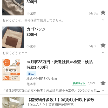
300円
来る...
小城市
5月8日
お安くどうぞ。自宅保管で使用してません。
佐賀
小城市
バッグ
カゴバック
300円
小城市
5月8日
お安くどうぞ ^_^
佐賀
小城市
バッグ
カゴ
≪月収28万円・派遣社員≫検査・検品
時給1,400円
日払い
株式会社BREXA Next
7月21日
提携サイト
熊本県
半導体製造装置の組立や検査！未経験活躍中★20代～30代の男女活躍
中★ワンルーム寮完備！赴任旅費会社負担！マイカー通勤OK！無料駐
熊本
その他
【格安物件多数！】家賃4万円以下多数
車場あり！正社員登用あり！《熊本県菊池郡大津町》 人気の工場のお
【保証人ナシ】賃貸物件多数掲載！
仕事 ◇半導体製造装置の組立...