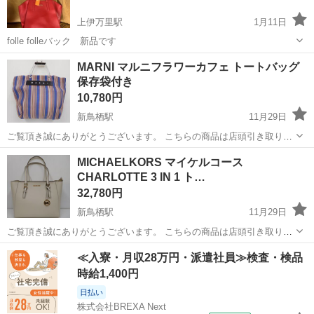
上伊万里駅
1月11日
folle folleバック 新品です
佐賀
伊万里市
上伊万里駅
バッグ
新品
MARNI マルニフラワーカフェ トートバッグ
保存袋付き
10,780円
新鳥栖駅
11月29日
ご覧頂き誠にありがとうございます。 こちらの商品は店頭引き取り限
定です。 お買上後にお客様ご自身でお持ち帰りが可能な方への販売と
佐賀
鳥栖市
新鳥栖駅
バッグ
店頭
MICHAELKORS マイケルコース
なります。 ・販売対象品：上記品名記載品のみ 【サイズ】 縦33cm、
CHARLOTTE 3 IN 1 ト…
幅45cm...
32,780円
新鳥栖駅
11月29日
ご覧頂き誠にありがとうございます。 こちらの商品は店頭引き取り限
定です。 お買上後にお客様ご自身でお持ち帰りが可能な方への販売と
佐賀
鳥栖市
新鳥栖駅
バッグ
マイケルコース
≪入寮・月収28万円・派遣社員≫検査・検品
なります。 ・販売対象品：上記品名記載品のみ ＜サイズ＞ <バッグ本
時給1,400円
体>高...
日払い
株式会社BREXA Next