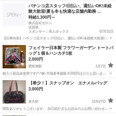
け早くとりにきてくれる方を優先させていただきます。 よろしくおね
佐賀
鳥栖市
肥前旭駅
バッグ
ドラマ
パチンコ店スタッフ/日払い、週払いOK!未経
がいします。
験大歓迎!夏も冬も快適な店舗内勤務 …
時給1,300円～
株式会社ゼロン
佐賀県
スポンサー：求人ボックス
07月31日
【仕事内容】パチンコ店スタッフ/日払い、週払いOK!未経験大歓迎!夏
も冬も快適な店舗内勤務 職場見学も実施中 <給与> 時給1300円～ <勤
アルバイト・パート
フェイラー日本製 フラワーガーデン トートバ
務地> 佐賀県 佐賀市 <最寄駅>伊賀屋駅 エンタメ×接客=新しい働き
ッグ１個＆ハンカチ1枚
方、ここにあります...
2,000円
肥前旭駅
1月7日
箱入り新品未使用です(^-^✿) 市場参考価格 8,500円ほどだと思います
☆。.:＊・゜
佐賀
鳥栖市
肥前旭駅
バッグ
フェイラー
【希少！】スナップオン エナメルバッグ
3,000円
多久駅
12月27日
閲覧ありがとうございます。 自己紹介文もお読みの上お問い合わせく
ださい。 限定販売のエナメルバッグです。 一度も使わず飾っていたも
佐賀
多久市
多久駅
バッグ
スナップオン