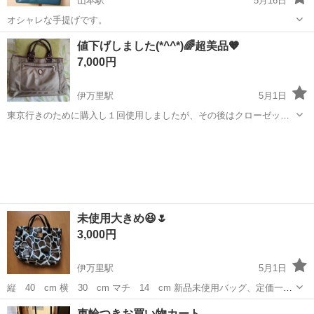
山本駅
5月16日
オシャレな手提げです。
佐賀
唐津市
山本駅
バッグ
値下げしました(*^^*)🌈超美品🧡
7,000円
伊万里駅
5月1日
東京行きのために購入し１回使用しましたが、その後はクローゼット
に保管してました。 16000円位で購入しました😃 持ち手は本皮製で高
佐賀
伊万里市
伊万里駅
バッグ
クローゼット
級感あり😊 9800円から値下げしました🙂🛟
未使用大きめ😆🌷
3,000円
伊万里駅
5月1日
縦 40 cm 横 30 cm マチ 14 cm 新品未使用バッグ、定価一万
円です(*^^*)🌈 ゼブラ柄が可愛く、しっかりした作りです😇 バッグ断
佐賀
伊万里市
伊万里駅
バッグ
した
車輪つきお買い物カート