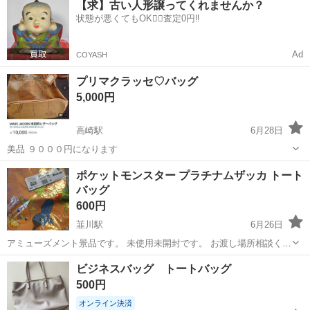
【求】古い人形譲ってくれませんか？
OK◎無料駐車場完備！《茨城県常陸大宮市》 人気の工場のお仕事 ◇
状態が悪くてもOK🙆‍♀️査定0円‼️
電子部品製造倉庫内の事務...
Ad
COYASH
プリマクラッセ♡バッグ
5,000円
高崎駅
6月28日
美品 ９０００円になります
群馬
高崎市
高崎駅
バッグ
プリマクラッセ
ポケットモンスター プラチナムザッカ トート
バッグ
600円
韮川駅
6月26日
アミューズメント景品です。 未使用未開封です。 お渡し場所相談くだ
さい。
群馬
太田市
韮川駅
バッグ
ビジネスバッグ トートバッグ
500円
オンライン決済