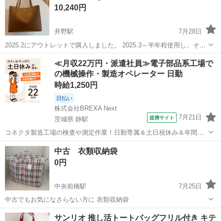
10,240円
井野駅
7月28日
2025.2にアウトレットで購入しました。 2025.3～半年程使用し、その
後自宅保管しております。 目立った傷、汚れはありませんがあくまで
群馬
高崎市
井野駅
バッグ
アウトレット
≪月収22万円・派遣社員≫電子部品系工場で
中古品のため、神経質な方のご購入はお控え下さいませ。 ～サイズ～
の機械操作・製造オペレーター 日勤
W：32cm ...
時給1,250円
日払い
株式会社BREXA Next
7月21日
提携サイト
茨城県 静駅
コネクタ製造工場の検査や測定作業！日勤専属＆土日祝休み＆年間休
日128日★クリーンルーム内作業★マイカー通勤OK＆無料駐車場あり
茨城
常陸大宮市
静駅
その他
中古 衣類収納袋
★就業先食堂利用可！日払い制度あり！《茨城県常陸大宮市》 人気の
0円
工場のお仕事 ◇コネクタ製造工...
中央前橋駅
7月25日
中古でもお気になさらない方に 衣類収納袋
群馬
前橋市
中央前橋駅
バッグ
衣類
サンリオ 推し活トートバッグフリル付き キテ