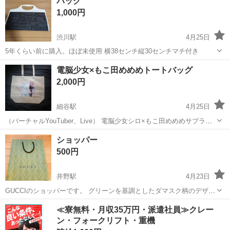
バッグ
です。 中のエアバッグの色は、元の色そのままだそうです。 （ピンク
1,000円
は染めて出してたはず...
渋川駅
4月25日
5年くらい前に購入。ほぼ未使用 横38センチ縦30センチマチ付き
群馬
渋川市
渋川駅
バッグ
電脳少女×もこ田めめめトートバッグ
2,000円
細谷駅
4月25日
（バーチャルYouTuber、Live） 電脳少女シロ×もこ田めめめサプライ
ズボックスの トートバッグのみ！！ サイズ:約32×34cm 未使用ですが
群馬
太田市
細谷駅
バッグ
ボックス
ショッパー
素人管理なので神経質な方はご購入お控えください ご覧いただきあり
500円
が...
井野駅
4月23日
GUCCIのショッパーです。 グリーンを基調としたダマスク柄のデザイ
ンで、ブランドロゴが中央に配置されています。 今まで50枚分くらい
群馬
高崎市
井野駅
バッグ
GUCCI
≪寮無料・月収35万円・派遣社員≫クレー
お買い物をしており綺麗な状態でしたが売れることを知らずに知り合
ン・フォークリフト・重機
いの方が欲しいということで無...