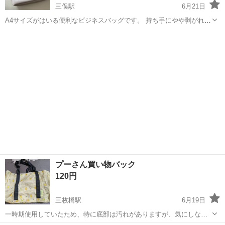
三俣駅
6月21日
A4サイズがはいる便利なビジネスバッグです。 持ち手にやや剥がれが
ありますので、お安くしてあります。 バッグのまとめ買いでお気持
群馬
前橋市
三俣駅
バッグ
ち、お値下げします。 ZARA ザラ moussy マウジー SLY スライ アー
ス ...
プーさん買い物バック
120円
三枚橋駅
6月19日
一時期使用していたため、特に底部は汚れがありますが、気にしない
という方であれば、お使いください。 必要とする方で取りに来ていた