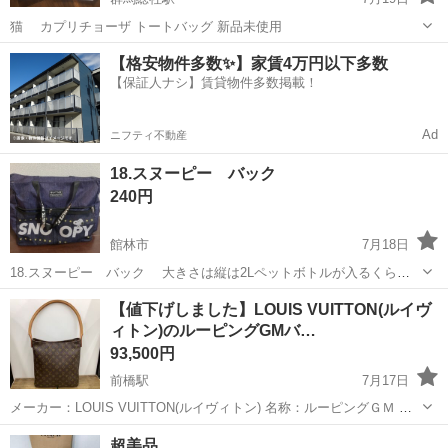
猫 カプリチョーザ トートバッグ 新品未使用
群馬
前橋市
群馬総社駅
バッグ
【格安物件多数✨】家賃4万円以下多数
【保証人ナシ】賃貸物件多数掲載！
Ad
ニフティ不動産
18.スヌーピー バック
240円
館林市
7月18日
18.スヌーピー バック 大きさは縦は2Lペットボトルが入るくらい
です 結構容量はあると思います 受け渡し日時 7月18日 受け渡し場所
群馬
館林市
バッグ
スヌーピー
【値下げしました】LOUIS VUITTON(ルイヴ
館林市内 受け渡し日時と場所は 指定します 値下げ不可
ィトン)のルーピングGMバ…
93,500円
前橋駅
7月17日
メーカー：LOUIS VUITTON(ルイヴィトン) 名称：ルーピングＧＭ 型
番：M51145 状態：通常に使用した程度の使用感、金具傷 価格：
群馬
前橋市
前橋駅
バッグ
ルーピング
超美品
93,500円(税込) 管理番号：1112000033915 ...