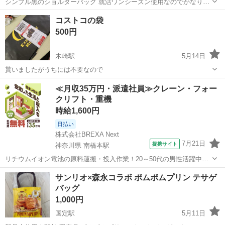
シンプル黒のショルダーバッグ 就活ワンシーズン使用なのでかなりキ
レイ✨ 内部にはパソコン用のINバッグの付属付き ※定型文返しません
群馬
前橋市
バッグ
場所
コストコの袋
※メッセージ途絶えがちな人、マナーのない人 対応しません ...
500円
木崎駅
5月14日
貰いましたがうちには不要なので
群馬
太田市
木崎駅
バッグ
コストコ
≪月収35万円・派遣社員≫クレーン・フォー
クリフト・重機
時給1,600円
日払い
株式会社BREXA Next
7月21日
提携サイト
神奈川県 南橋本駅
リチウムイオン電池の原料運搬・投入作業！20～50代の男性活躍中★
ワンルーム寮完備！赴任旅費会社負担！年間休日130日★フォークリフ
神奈川
相模原市
南橋本駅
その他
サンリオ×森永コラボ ポムポムプリン テサゲ
ト免許お持ちの方、活躍中！就業先食堂利用可★《神奈川県相模原
バッグ
市》 人気の工場のお仕事 ◇電...
1,000円
国定駅
5月11日