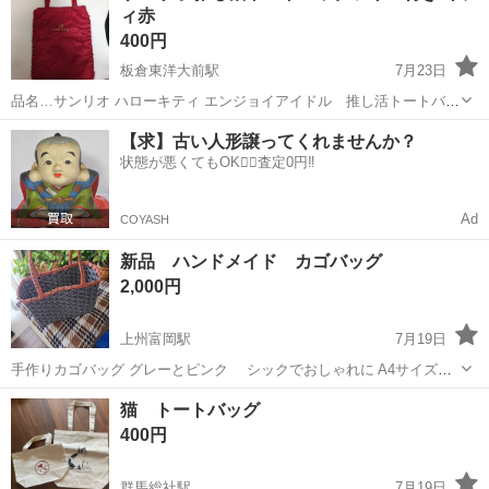
ィ赤
400円
板倉東洋大前駅
7月23日
品名…サンリオ ハローキティ エンジョイアイドル 推し活トートバッ
グ 赤 サンリオ公式ネットショップで4千円くらいしました！ 汚れ等は
群馬
邑楽郡
板倉東洋大前駅
バッグ
【求】古い人形譲ってくれませんか？
目立ってありません サテン生地なので、折りシワがあります（汗 1.2
状態が悪くてもOK🙆‍♀️査定0円‼️
回使い、ずっとしま...
Ad
COYASH
新品 ハンドメイド カゴバッグ
2,000円
上州富岡駅
7月19日
手作りカゴバッグ グレーとピンク シックでおしゃれに A4サイズが
入ります。 マイバッグとして、またちょっとのお出掛けに便利 ひとつ
群馬
富岡市
上州富岡駅
バッグ
カゴ
猫 トートバッグ
ひとつ、心を込めて編んで作ったので、お使いいただけたら嬉しいで
400円
す。 同じタイプで他のデザイ...
群馬総社駅
7月19日