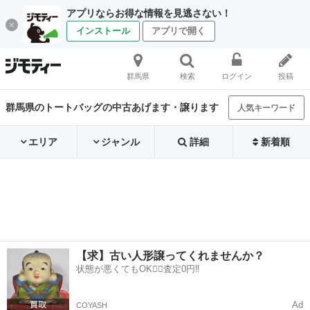
アプリならお得な情報を見逃さない！
インストール
アプリで開く
群馬県
検索
ログイン
投稿
群馬県のトートバッグの中古あげます・譲ります
人気キーワード
エリア
ジャンル
詳細
新着順
【求】古い人形譲ってくれませんか？
状態が悪くてもOK🙆‍♀️査定0円‼️
Ad
COYASH