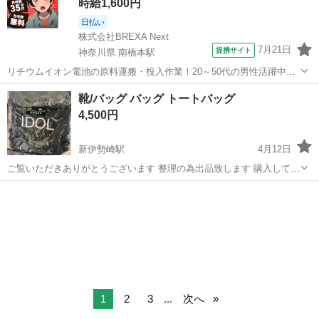
時給1,600円
日払い
株式会社BREXA Next
7月21日
提携サイト
神奈川県 南橋本駅
リチウムイオン電池の原料運搬・投入作業！20～50代の男性活躍中★
ワンルーム寮完備！赴任旅費会社負担！年間休日130日★フォークリフ
神奈川
相模原市
南橋本駅
その他
靴/バッグ バッグ トートバッグ
ト免許お持ちの方、活躍中！就業先食堂利用可★《神奈川県相模原
4,500円
市》 人気の工場のお仕事 ◇電...
新伊勢崎駅
4月12日
ご覧いただきありがとうございます 整理の為出品致します 購入してか
ら自宅保管していました。 新品未開封品です。 ご理解のある方、ご購
群馬
伊勢崎市
新伊勢崎駅
バッグ
リンリン
入お願い致します。 チェキは付属いたしません 発送の場合は折りたた
んで梱包致しますの...
1
2
3
...
次へ