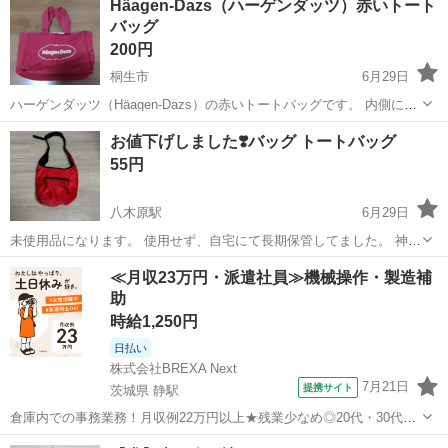
Häagen-Dazs（ハーゲンダッツ）赤いトート
ット付き キャンバス生地でしっかりしております。 自宅保管につき、
バッグ
気にな...
200円
桐生市
6月29日
ハーゲンダッツ（Häagen-Dazs）の赤いトートバッグです。 内側にド
ット柄が入ったかわいいデザイン。 ・ブランド：Häagen-Dazs ・色：
群馬
桐生市
バッグ
お値下げしました❣️バッグ トートバッグ
赤 ・内側：ドット柄 ・状態：目立った汚れや傷はありません（...
55円
八木原駅
6月29日
未使用品になります。 使用せず、自宅にて長期保管してました。 神経
質な方はご遠慮下さい🙇‍♀️ ⚠️定形文のみの方はお返事致しません。ご了
群馬
北群馬郡
八木原駅
バッグ
素人
≪月収23万円・派遣社員≫機械操作・製造補
承下さい。 ⚠️購入希望の方はお手数ですが、プロフィール一読お願い
助
致します🙇‍♀️...
時給1,250円
日払い
株式会社BREXA Next
7月21日
提携サイト
茨城県 静駅
倉庫内での事務業務！月収例22万円以上★残業少なめ◎20代・30代・
40代の男女活躍中！空調完備で快適作業★食堂利用可◎マイカー通勤
茨城
常陸大宮市
静駅
その他