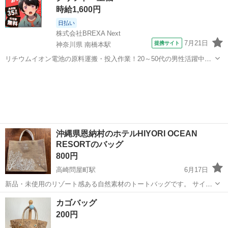
時給1,600円
日払い
株式会社BREXA Next
7月21日
提携サイト
神奈川県 南橋本駅
リチウムイオン電池の原料運搬・投入作業！20～50代の男性活躍中★
ワンルーム寮完備！赴任旅費会社負担！年間休日130日★フォークリフ
神奈川
相模原市
南橋本駅
その他
ト免許お持ちの方、活躍中！就業先食堂利用可★《神奈川県相模原
市》 人気の工場のお仕事 ◇電...
沖縄県恩納村のホテルHIYORI OCEAN
RESORTのバッグ
800円
高崎問屋町駅
6月17日
新品・未使用のリゾート感ある自然素材のトートバッグです。 サイズ
は、素人計測の平置きで、幅約43cm 、本体高さ約 36cm、マチ約
群馬
高崎市
高崎問屋町駅
バッグ
OCEAN
カゴバッグ
11cm、全体高さ約52cmです。 控え目なHIYORI OCEAN RESORTの
200円
ロゴのあ...