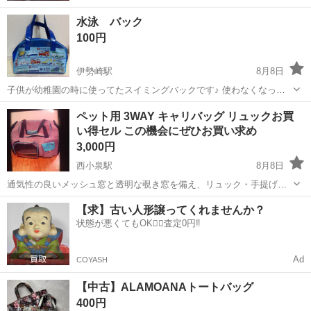
水泳 バック
100円
伊勢崎駅
8月8日
子供が幼稚園の時に使ってたスイミングバックです♪ 使わなくなった
ので出品します サイズは横34センチです。
群馬
伊勢崎市
伊勢崎駅
バッグ
スイミング
ペット用 3WAY キャリバッグ リュックお買
い得セル この機会にぜひお買い求め
3,000円
西小泉駅
8月8日
通気性の良いメッシュ窓と透明な覗き窓を備え、リュック・手提げ・
ショルダーとして多用途に使えるペット用キャリーバッグです。 - タ
群馬
太田市
西小泉駅
バッグ
リュック
【求】古い人形譲ってくれませんか？
イプ: 3WAYキャリーバッグ（リュック・手提げ・ショルダー） - カラ
状態が悪くてもOK🙆‍♀️査定0円‼️
ー: グレー×ターコイ...
Ad
COYASH
【中古】ALAMOANAトートバッグ
400円