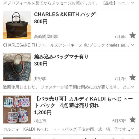
※プロフィールを見てからメッセージお願いします。 【品物】トート
バッグ 大 【ブランド】マリークワント MARY QUANT マリクワ 【サ
群馬
伊勢崎市
伊勢崎駅
バッグ
クワ
CHARLES &KEITH バッグ
イズ】画像にて30cmの物差しを置いてありますので参考にして下さ
800円
い。 【状態】新品...
高崎問屋町駅
7月6日
CHARLES&KEITH チャールズアンドキース 色:ブラック charles and
keithのトートバッグです。 4年ほど前に名古屋の正規店で購入しまし
群馬
高崎市
高崎問屋町駅
バッグ
編み込みバッグマチ有り
た。 A4サイズの資料やパソコンも入るサイズ感のシンプルデザ...
チャールズアンドキース
300円
井野駅
7月2日
数回使用しました。 ファスナーが若干開け閉めに力が要ります。 とっ
てのほつれ有ります。 他は目立った汚れなどありません。 ノークレー
群馬
高崎市
井野駅
バッグ
ありません
【バラ売り可】カルディ KALDI もへじ トー
ムノーリターンでお願いします。 基本午後からの取引希望です。
ト バック 4点 猿は売り切れ
1,200円
桐生市
6月30日
カルディ KALDI もへじ トートバッグ 干支の酉、戌、猪、子です。
猿は売り切れました。 サイズ 約横30cm×縦34cm×マチ10cm 内ポケ
群馬
桐生市
バッグ
KALDI