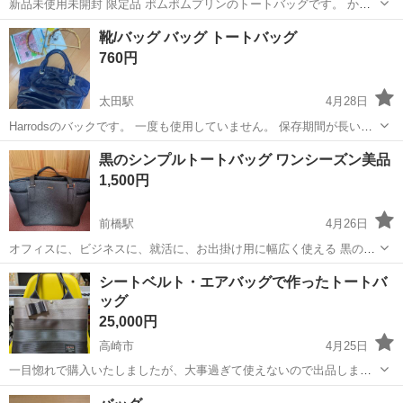
新品未使用未開封 限定品 ポムポムプリンのトートバッグです。 かわ
いいです。 ビスケットは期限切れなのでお付けしませんが、もし気に
群馬
伊勢崎市
国定駅
バッグ
ポムポムプリン
靴/バッグ バッグ トートバッグ
なるようでしたら言ってください。
760円
太田駅
4月28日
Harrodsのバックです。 一度も使用していません。 保存期間が長いた
め、未使用ではありますがとってのほつれなどがあります。 定価は
群馬
太田市
太田駅
バッグ
場所
黒のシンプルトートバッグ ワンシーズン美品
10000円ほどだったと思います。 おまけでバックを手作りするための
1,500円
型と取ってもおつけし...
前橋駅
4月26日
オフィスに、ビジネスに、就活に、お出掛け用に幅広く使える 黒のシ
ンプルトートバッグ 内部は、間仕切りありの収納便利 6ポケット 布張
群馬
渋川市
前橋駅
バッグ
間仕切り
シートベルト・エアバッグで作ったトートバ
り 仕様 ワンシーズン使用の美品です✨ ※取引はプロフ参照...
ッグ
25,000円
高崎市
4月25日
一目惚れで購入いたしましたが、大事過ぎて使えないので出品しま
す。 Lサイズ 約30×30×マチ10 基本的に全く同じカラーのない一点物
群馬
高崎市
バッグ
エアバッグ