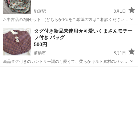
駒形駅
8月1日
⚠️中古品の2個セット （どちらか1個をご希望の方はご相談ください）
⚠️多少の汚れあり ◉白色 横幅：39cm 高さ：39cm マチ：19cm 持ち
群馬
前橋市
駒形駅
バッグ
タグ付き新品未使用★可愛いくまさんモチー
手：52cm ◉焦茶色 横幅：39.5cm 高さ：39cm ...
フ付き バッグ
500円
前橋市
8月1日
新品タグ付きのカントリー調の可愛くて、柔らかキルト素材のバッグ
です。 くまさんのぬいぐるみモチーフがとてもキュートで買ったまま
群馬
前橋市
バッグ
新品
しまってありました。 マチが太めなので沢山入りそうです 幅約35〜
40C...