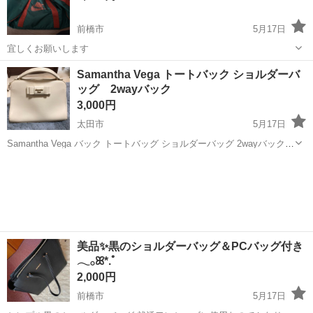
前橋市
5月17日
宜しくお願いします
群馬
前橋市
バッグ
ボストン
Samantha Vega トートバック ショルダーバ
ッグ 2wayバック
3,000円
太田市
5月17日
Samantha Vega バック トートバッグ ショルダーバッグ 2wayバック
縦 22 横 31 マチ部分 15 ほとんど使用していないため、状態良い
群馬
太田市
バッグ
トートバック
です。
美品✨黒のショルダーバッグ＆PCバッグ付き
𓂃𓂂ꕤ*.ﾟ
2,000円
前橋市
5月17日