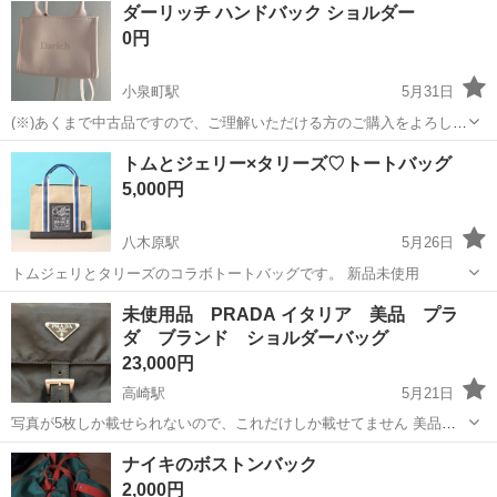
神奈川
相模原市
南橋本駅
その他
ダーリッチ ハンドバック ショルダー
ト免許お持ちの方、活躍中！就業先食堂利用可★《神奈川県相模原
0円
市》 人気の工場のお仕事 ◇電...
小泉町駅
5月31日
(※)あくまで中古品ですので、ご理解いただける方のご購入をよろしく
お願い致します (※)他フリマサイトでも出品中のため、先着順となり
群馬
邑楽郡
小泉町駅
バッグ
フリマサイト
トムとジェリー×タリーズ♡トートバッグ
削除する可能性がございますので、ご了承ください (※)こちらは他の
5,000円
ものとの同時購入のみ可...
八木原駅
5月26日
トムジェリとタリーズのコラボトートバッグです。 新品未使用
群馬
渋川市
八木原駅
バッグ
トムとジェリー
未使用品 PRADA イタリア 美品 プラ
ダ ブランド ショルダーバッグ
23,000円
高崎駅
5月21日
写真が5枚しか載せられないので、これだけしか載せてません 美品。
コレクション整理。 値下げ不可、 お届け不可、高崎駅付近のスーパー
群馬
高崎市
高崎駅
バッグ
プラダ
ナイキのボストンバック
までお越しくださる方 現金手渡し おつりなし ドタキャン、クレーム
2,000円
なし 定型文には...