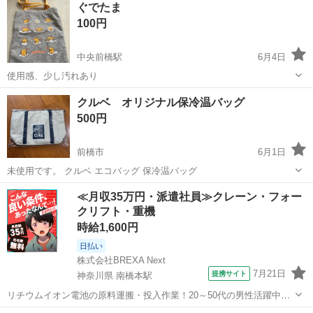
ぐでたま
100円
中央前橋駅
6月4日
使用感、少し汚れあり
群馬
前橋市
中央前橋駅
バッグ
クルベ オリジナル保冷温バッグ
500円
前橋市
6月1日
未使用です。 クルベ エコバッグ 保冷温バッグ
群馬
前橋市
バッグ
エコバッグ
≪月収35万円・派遣社員≫クレーン・フォー
クリフト・重機
時給1,600円
日払い
株式会社BREXA Next
7月21日
提携サイト
神奈川県 南橋本駅
リチウムイオン電池の原料運搬・投入作業！20～50代の男性活躍中★
ワンルーム寮完備！赴任旅費会社負担！年間休日130日★フォークリフ