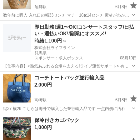
竜舞駅
6月8日
数年前に購入 入れ口の幅33センチ マチ 16✖️14センチ 素材がわから
ないのですが天然素材だと思います 持ち手の部分はグログランリボン
群馬
太田市
竜舞駅
バッグ
即日勤務!週1〜OK!コンサートスタッフ/日払
が巻いてあります 小物入れにしても良いと思います
い・週払いOK!/副業にオススメ!…
時給1,100円～
株式会社ライフライン
群馬県
スポンサー：求人ボックス
08月10日
【仕事内容】<熱気あふれる会場を支える!ライブ運営サポート> 有名
アーティストのライブやコンサート会場で、来場者のご案内やグッズ
アルバイト・パート
コーチトートバッグ並行輸入品
販売などのサポート業務を行います。 <働きやすいポイント> ・1日だ
2,000円
けのド短期OK!空いた日だけサクッ...
高崎駅
6月8日
縦37 横29 こちらは海外で購入した並行輸入品です 一点内側に汚れあ
り ご理解ある方のみお願い致します ノークレ、ノーリタでお願いしま
群馬
高崎市
高崎駅
バッグ
コーチトートバッグ
保冷付きカゴバック
す
1,000円