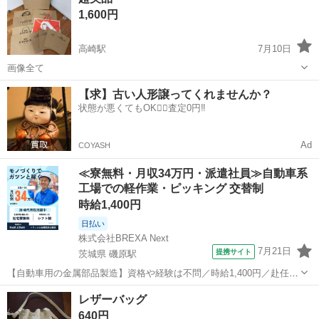
1,600円
高崎駅
7月10日
画像全て
群馬
高崎市
高崎駅
バッグ
画像
【求】古い人形譲ってくれませんか？
状態が悪くてもOK🙆‍♀️査定0円‼️
Ad
COYASH
≪寮無料・月収34万円・派遣社員≫自動車系
工場での軽作業・ピッキング 交替制
時給1,400円
日払い
株式会社BREXA Next
7月21日
提携サイト
茨城県 磯原駅
【自動車用の金属部品製造】資格や経験は不問／時給1,400円／赴任旅
費会社負担／正社員登用のチャンスあり／食堂利用可能／マイカー通
茨城
北茨城市
磯原駅
その他
レザーバッグ
勤OK《茨城県茨城市》 人気の工場のお仕事 ◇トラックの金属部品の
640円
製造◇ ★トラックの金属...