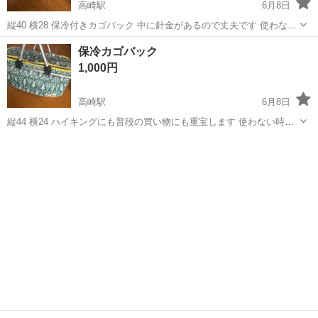
高崎駅
6月8日
縦40 横28 保冷付きカゴバック 中に針金があるので丈夫です 使わない
時は降り畳めます
群馬
高崎市
高崎駅
バッグ
カゴ
保冷カゴバック
1,000円
高崎駅
6月8日
縦44 横24 ハイキングにも普段の買い物にも重宝します 使わない時は
畳めて収納できます 何回か使用したものでまだキレイです
群馬
高崎市
高崎駅
バッグ
カゴ