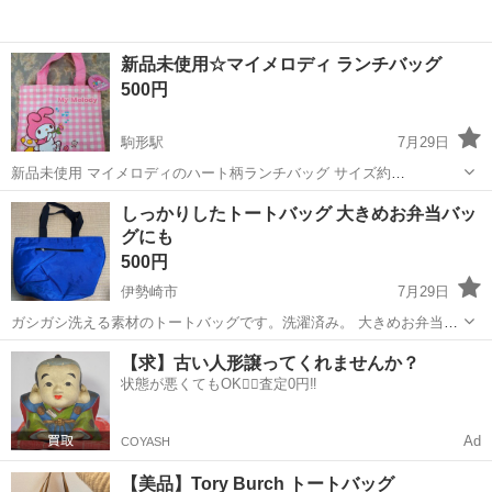
新品未使用☆マイメロディ ランチバッグ
500円
駒形駅
7月29日
新品未使用 マイメロディのハート柄ランチバッグ サイズ約
22×25×14cm 自宅保管ですので、神経質な方はご遠慮ください。 ※お
群馬
前橋市
駒形駅
バッグ
マイメロディ
しっかりしたトートバッグ 大きめお弁当バッ
取引場所はファミリーマート前橋東善店になります。
グにも
500円
伊勢崎市
7月29日
ガシガシ洗える素材のトートバッグです。洗濯済み。 大きめお弁当バ
ッグ(1ℓ水筒同梱)にも。 上辺横幅最大45cm 縦28cm 底面マチ横幅
群馬
伊勢崎市
バッグ
メルカリ
【求】古い人形譲ってくれませんか？
29cm×奥行き18cm ローソン伊勢崎波志江北店での受け渡しを希望し
状態が悪くてもOK🙆‍♀️査定0円‼️
ます。 ※メルカ...
Ad
COYASH
【美品】Tory Burch トートバッグ