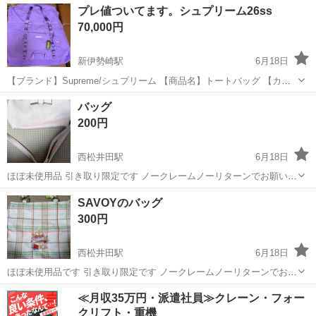
群馬
太田市
三枚橋駅
バッグ
プーさん
プレ値ついてます。シュプリーム26ss
だける方にお譲りします。 土日曜日の取引を希望します。
70,000円
新伊勢崎駅
6月18日
【ブランド】Supreme/シュプリーム 【商品名】トートバッグ 【カラ
ー】パープル 【素材】ナイロン コーデュラ 【金具】パープル金具
群馬
伊勢崎市
新伊勢崎駅
バッグ
バッグ
【サイズ】 W約82cm x H約70cm x D約30cm 表記サイズ： 【付属
200円
品】...
西松井田駅
6月18日
ほぼ未使用品 引き取り限定です ノークレームノーリターンでお願いし
ます。
群馬
高崎市
西松井田駅
バッグ
SAVOYのバッグ
300円
西松井田駅
6月18日
ほぼ未使用品です 引き取り限定です ノークレームノーリターンでお願
いします。
群馬
高崎市
西松井田駅
バッグ
SAVOY
≪月収35万円・派遣社員≫クレーン・フォー
クリフト・重機