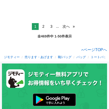
1
2
3
...
次へ
全469件中 1-50件表示
ページTOPへ
ジモティー
売ります・あげます
靴/バッグ
バッグ
トートバッ