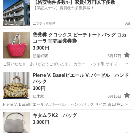
【格安物件多数✨】家賃4万円以下多数
OK！ 人気の工場のお仕事 ◇カーナビゲーション部品の組立◇ ■ 業務
【保証人ナシ】賃貸物件多数掲載！
内容 車載用カーナビゲ...
Ad
ニフティ不動産
🉐🉐🉐 クロックス ビーチトートバッグ コカ
コーラ 非売品🉐🉐🉐
3,000円
朝菜町駅
6月17日
ご覧いただき、ありがとうございます。 カラー…レッド系 サイズ…高
約28cm‪×横上約44cm×横下約27cm×マチ約10cm 素人採寸に付き若干
富山
富山市
朝菜町駅
バッグ
Pierre V. Baselピエール V. バーゼル ハンド
の誤差あります。 2013年コカ・コーラ懸賞品。非売品になります。
バック
購...
300円
伏木駅
6月15日
Pierre V. Baselピエール V. バーゼル ハンドバッグ サイズ 縦18 横32
マチ11 持ち手込みの縦30cm オーストラリアの動物柄です。 使う機会
富山
高岡市
伏木駅
バッグ
オーストラリア
キタムラK2 バッグ
が無くしまっていたので出品しました...
3,000円