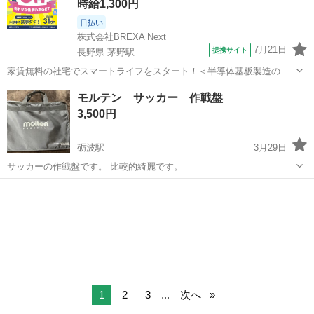
時給1,300円
日払い
株式会社BREXA Next
7月21日
提携サイト
長野県 茅野駅
家賃無料の社宅でスマートライフをスタート！＜半導体基板製造の機
械操作・検査＞ランチ代もかからないオトクな職場◎／稼ぎもしっか
長野
茅野市
茅野駅
その他
モルテン サッカー 作戦盤
り！月収例31万円／長野県茅野市 半導体基板の製造・検査 クリーンル
3,500円
ーム内で、半導体基板の製造や検...
砺波駅
3月29日
サッカーの作戦盤です。 比較的綺麗です。
富山
砺波市
砺波駅
バッグ
モルテン
1
2
3
...
次へ