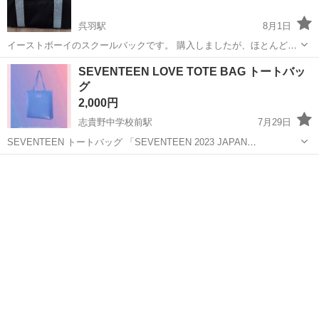
呉羽駅
8月1日
イーストボーイのスクールバックです。 購入しましたが、ほとんど使
ってないです。9000円ほどで購入しました。 よろしくお願いします。
富山
富山市
呉羽駅
バッグ
イーストボーイ
SEVENTEEN LOVE TOTE BAG トートバッ
グ
2,000円
志貴野中学校前駅
7月29日
SEVENTEEN トートバッグ 「SEVENTEEN 2023 JAPAN
FANMEETING ‘LOVE’ 開催記念 POP-UP STORE」 SEVENTEENの公
富山
高岡市
志貴野中学校前駅
バッグ
演ロゴがプリントされた、さわやかな半透明PVC...