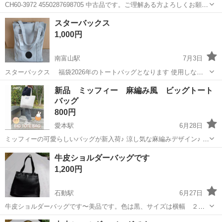
CH60-3972 4550287698705 中古品です。ご理解ある方よろしくお願い
します。 土日で売りきり希望です。 値段相談可。
富山
高岡市
西高岡駅
バッグ
スターバックス
1,000円
南富山駅
7月3日
スターバックス 福袋2026年のトートバッグとなります 使用しない
ためお譲りします
富山
富山市
南富山駅
バッグ
スターバックス
新品 ミッフィー 麻編み風 ビッグトート
バッグ
800円
愛本駅
6月28日
ミッフィーの可愛らしいバッグが新入荷♪ 涼し気な麻編みデザイン♪ シ
ョルダーバッグの肩紐は無さが調節可能♪ ビッグトートバッグは内ポ
富山
黒部市
愛本駅
バッグ
ミッフィー
牛皮ショルダーバッグです
ケット付き♪ 3型ともマグネットボタン付き。 軽くて丈夫な帆布生地。
1,200円
可愛らしいけどワン...
石動駅
6月27日
牛皮ショルダーバッグです〜美品です。色は黒、サイズは横幅 ２８
センチ、深さ28センチ、厚み8センチです。
富山
小矢部市
石動駅
バッグ