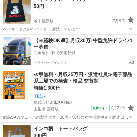
50円
越中荏原駅
7月9日
ベイマックスの布バック 一度洗っています
富山
富山市
越中荏原駅
バッグ
【未経験OK🚚】月収30万↑中型免許ドライバ
ー募集
完全週休2日で安定転職
Ad
ドライバーダイレクト
≪寮無料・月収25万円・派遣社員≫電子部品
系工場での検査・検品 交替制
時給1,300円
日払い
株式会社BREXA Next
7月21日
提携サイト
山梨県 国母駅
結晶SAWウェーハの製造作業！20代～50代の女性活躍中★年間休日
120日＆土日祝休み！クリーンルーム内でのお仕事！日払い制度利用可
山梨
国母駅
その他
インコ柄 トートバッグ
◎正社員登用制度あり！マイカー通勤可！《山梨県中巨摩郡昭和町》
300円
人気の工場のお仕事 ◇結晶...