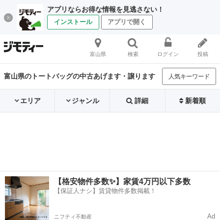
アプリならお得な情報を見逃さない！
インストール
アプリで開く
富山県
検索
ログイン
投稿
富山県のトートバッグの中古あげます・譲ります
人気キーワード
エリア
ジャンル
詳細
新着順
【格安物件多数✨】家賃4万円以下多数
【保証人ナシ】賃貸物件多数掲載！
Ad
ニフティ不動産