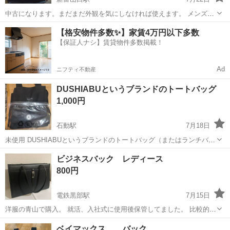
中古になります。まだまだ外観を気にしなければ使えます。 メンズ向
け、合皮製。 サイズは内寸縦横約35cm 上部にファスナー付き、中は
富山
富山市
新富山口駅
バッグ
【格安物件多数✨】家賃4万円以下多数
表側にポケット2つ、裏側にファスナー付きポケット1つ。 表側裏側面
【保証人ナシ】賃貸物件多数掲載！
にそれぞれファスナー付きポ...
Ad
ニフティ不動産
DUSHIABUというブランドのトートバッグ
1,000円
石動駅
7月18日
未使用 DUSHIABUというブランドのトートバッグ（またはランチバッ
グ）です。 ​このブランドのバッグは、防水素材やキャンバス生地を使
富山
小矢部市
石動駅
バッグ
ブランド
ビジネスバック レディース
用した手提げタイプの製品が多く販売されています。画像にある製品
800円
には「Air Valve...
電鉄黒部駅
7月15日
洋服の青山で購入。 就活、入社式に使用後保管してました。 比較的き
れいだと思います。 ●サイズ：約27.0×37.0×11.0cm ●素材：合皮・ナ
富山
黒部市
電鉄黒部駅
バッグ
洋服の青山
ベイマックス バック
イロン