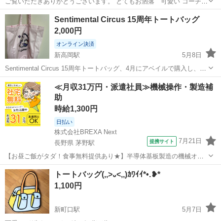
ご覧いただきありがとうございます。 とてもお洒落 可愛い コーチ
トートバック です。 持っているだけでテンションがあがります。 ※
富山
富山市
新富町駅
バッグ
トートバック
Sentimental Circus 15周年トートバッグ
正規品保証 ※状態は 写真にてご確認下さい。 目立った汚れやキズが
2,000円
少ないお品だと感じます...
オンライン決済
新高岡駅
5月8日
Sentimental Circus 15周年トートバッグ、4月にアベイルで購入し、5
月の予定がなくなったため、使わなかった。新品未使用品、タグな
富山
高岡市
新高岡駅
バッグ
15周年
≪月収31万円・派遣社員≫機械操作・製造補
し。 縦40横38マチ12
助
時給1,300円
日払い
株式会社BREXA Next
7月21日
提携サイト
長野県 茅野駅
【お昼ご飯がタダ！食事無料提供あり★】半導体基板製造の機械オペ
レーターや検査作業！未経験活躍中★カップル＆友達同士の応募OK！
長野
茅野市
茅野駅
その他
トートバッグ(,,>᎑<,,)ｶﾜｲｲ*•.❥*
赴任旅費会社負担★嬉しい無料送迎◎正社員登用制度あり！マイカー
1,100円
通勤OK！無料駐車場完備！《長野県茅...
新町口駅
5月7日