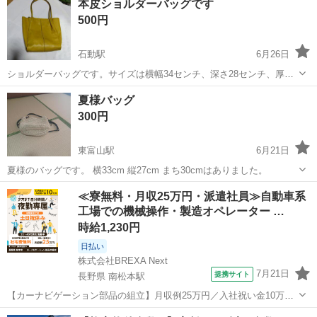
本皮ショルダーバッグです
500円
石動駅
6月26日
ショルダーバッグです。サイズは横幅34センチ、深さ28センチ、厚み8
センチです。美品です。
富山
小矢部市
石動駅
バッグ
夏様バッグ
300円
東富山駅
6月21日
夏様のバッグです。 横33cm 縦27cm まち30cmはありました。
富山
富山市
東富山駅
バッグ
≪寮無料・月収25万円・派遣社員≫自動車系
工場での機械操作・製造オペレーター …
時給1,230円
日払い
株式会社BREXA Next
7月21日
提携サイト
長野県 南松本駅
【カーナビゲーション部品の組立】月収例25万円／入社祝い金10万
円！／うれしい土日祝休み★年間休日125日／稼げる夜勤専属！日払い
長野
松本市
南松本駅
その他