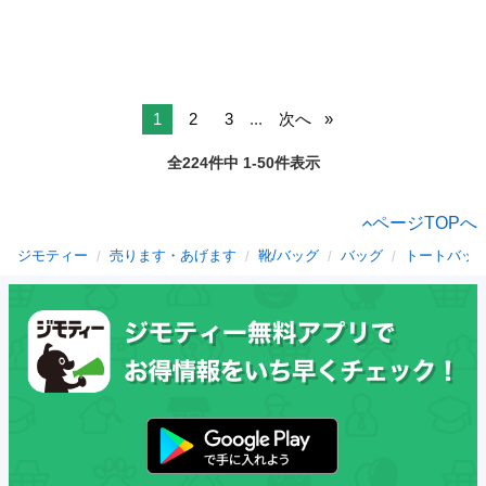
1
2
3
...
次へ
全224件中 1-50件表示
ページTOPへ
ジモティー
売ります・あげます
靴/バッグ
バッグ
トートバッ