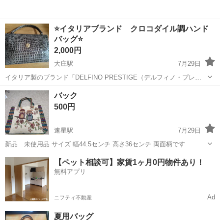
⭐イタリアブランド クロコダイル調ハンド
バッグ⭐
2,000円
大庄駅
7月29日
イタリア製のブランド「DELFINO PRESTIGE（デルフィノ・プレス
ティージュ）」のクロコダイル調ハンドバッグです。 デザイン: クラ
富山
富山市
大庄駅
バッグ
バック
シカルなフラップ（蓋）付きのワンハンドルバッグにショルダースト
500円
ラップも付属され...
速星駅
7月29日
新品 未使用品 サイズ 幅44.5センチ 高さ36センチ 両面柄です
富山
富山市
速星駅
バッグ
新品
【ペット相談可】家賃1ヶ月0円物件あり！
無料アプリ
Ad
ニフティ不動産
夏用バッグ