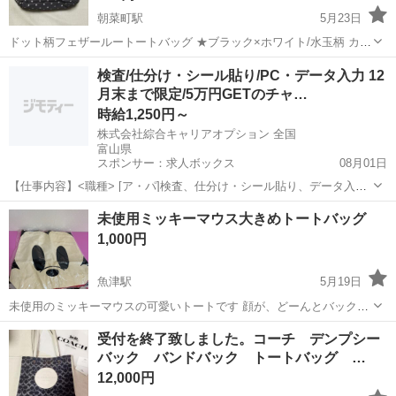
朝菜町駅
5月23日
ドット柄フェザールートートバッグ ★ブラック×ホワイト/水玉柄 カン
ガルーの腹袋から着想を得たサイドポケットのルーポケットを特徴と
富山
富山市
朝菜町駅
バッグ
専門
検査/仕分け・シール貼り/PC・データ入力 12
する 日本のトートバッグ専門ブランドルートートのバッグ 軽量でふわ
月末まで限定/5万円GETのチャ…
ふわとしたフェザールーシリー...
時給1,250円～
株式会社綜合キャリアオプション 全国
富山県
スポンサー：求人ボックス
08月01日
【仕事内容】<職種> [ア・パ]検査、仕分け・シール貼り、データ入
力、タイピング(PC・パソコン・インターネット) <雇用形態> アルバ
アルバイト・パート
未使用ミッキーマウス大きめトートバッグ
イト・パート <給与> [ア・パ]時給1,250円～ 交通費:一部支給 日払い
1,000円
OK!/ ご紹介...
魚津駅
5月19日
未使用のミッキーマウスの可愛いトートです 顔が、どーんとバックの
柄に 後ろはおしりがどーん！と柄になってます 大きめなのでレッスン
富山
魚津市
魚津駅
バッグ
ミッキーマウス
受付を終了致しました。コーチ デンプシー
バッグにも 取りに来て下さる方に
バック バンドバック トートバッグ …
12,000円