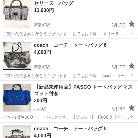
セリーヌ バッグ
赴任旅費会社負担★嬉しい無料送迎◎正社員登用制度あり！マイカー
13,000円
通勤OK！無料駐車場完備！《長野県茅...
新富町駅
5月17日
ご覧いただきありがとうございます。 とてもお洒落 セリーヌ バ
ッグ 持っているだけでテンションがあがります。 ※正規品保証 ※
富山
富山市
新富町駅
バッグ
セリーヌ
coach コーチ トートバッグ 6
状態は 写真にてご確認下さい。 中古品のため、使用、保管に伴う細か
4,000円
いキズ、スレ、汚れ、が...
新富町駅
5月17日
ご覧いただきありがとうございます。 とてもお洒落 coach コー
チ トートバッグ です。 持っているだけでテンションがあがります。
富山
富山市
新富町駅
バッグ
coach
【新品未使用品】PASCO トートバッグ マス
※状態は 写真にてご確認下さい。 中古品のため、使用、保管に伴う細
コット付き
かいキズ、スレ、...
200円
小杉駅
5月16日
こちらはPASCO トートバッグです。 【ブランド】: PASCO 【カラ
ー】: ブルー 【サイズ】: 幅：30cm×高さ：24cm×マチ：13cm 普段使
富山
射水市
小杉駅
バッグ
マスコット
coach コーチ トートバッグ 5
いに便利なサイズ感で、お買い物のお供にいかがでしょうか。 よろ...
4,000円