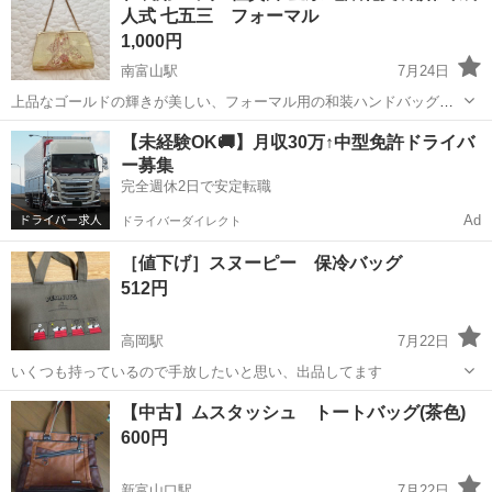
人式 七五三 フォーマル
1,000円
南富山駅
7月24日
上品なゴールドの輝きが美しい、フォーマル用の和装ハンドバッグで
す。 金糸を贅沢に使用した佐賀錦の生地に、伝統的な地紙（扇面）と
富山
富山市
南富山駅
バッグ
成人式
【未経験OK🚚】月収30万↑中型免許ドライバ
華やかな花模様の刺繍が施された大変格調高いデザインです。 ゴール
ー募集
ドを基調としながらも、上品で落ち着...
完全週休2日で安定転職
Ad
ドライバーダイレクト
［値下げ］スヌーピー 保冷バッグ
512円
高岡駅
7月22日
いくつも持っているので手放したいと思い、出品してます
富山
高岡市
高岡駅
バッグ
スヌーピー
【中古】ムスタッシュ トートバッグ(茶色)
600円
新富山口駅
7月22日