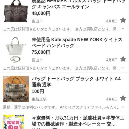
廃盤品 HERMES エルメス バッグ トートバッ
通勤通学など多目的に使えます。 ◼️素材／表地：ポリエステル(ポリエ
グ キャンバス エールライン…
ステルキルト)...
48,000円
富山市
4月8日
この度は観覧頂きありがとうございます。 当方は買取店となり、掲載
（出品中）の商品は仕入れ品や買取品や引き取り品などのお品物にな
富山
富山市
バッグ
HERMES
未使用品 Kate spade NEW YORK ケイトス
ります。 【受け渡し方法】 富山市で受け渡し出来る方、限定です。
ペード ハンドバッグ…
※受け渡しは富山市内の店舗に...
75,000円
富山市
4月8日
この度は観覧頂きありがとうございます。 当方は買取店となり、掲載
（出品中）の商品は仕入れ品や買取品や引き取り品などのお品物にな
富山
富山市
バッグ
ケイトスペード
バッグ トートバッグ ブラック ホワイト A4
ります。 【受け渡し方法】 富山市で受け渡し出来る方、限定です。
通勤 通学
※受け渡しは富山市内の店舗に...
100円
東新庄駅
4月6日
通勤、通学に便利なバッグです。 A4サイズのクリアファイルも入りま
す。 中古品になりますのでご了承いただける方にお譲りしたいです。
富山
富山市
東新庄駅
バッグ
ホワイト
≪寮無料・月収31万円・派遣社員≫半導体工
中に汚れ等あります。 100円ですので気にされない方でお願いしま
場での機械操作・製造オペレーター 交…
す。 こちらの指定する場...