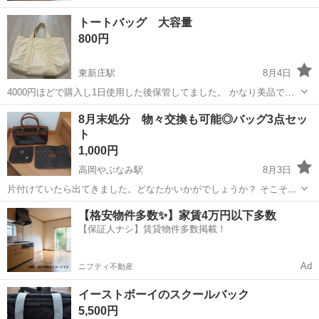
トートバッグ 大容量
800円
東新庄駅
8月4日
4000円ほどで購入し1日使用した後保管してました。 かなり美品です
■寸法 幅52cm 奥行き13 高さ33.5 持ち手54 ■ポケット 内6ヶ 外1ヶ た
富山
富山市
東新庄駅
バッグ
8月末処分 物々交換も可能◎バッグ3点セッ
くさん入るので推し活や旅行にもおすすめです 大きめのノート...
ト
1,000円
高岡やぶなみ駅
8月3日
片付けていたら出てきました。どなたかいかがでしょうか？ そこそこ
きれいな状態です。落ち着いた色味で素敵です。 写真1枚目の右下の
富山
高岡市
高岡やぶなみ駅
バッグ
クラッチバッグ
【格安物件多数✨】家賃4万円以下多数
クラッチバッグ？の中はシミ汚れなどあります。外側はどれも綺麗か
【保証人ナシ】賃貸物件多数掲載！
なと。 細かい事を気にする方はご...
Ad
ニフティ不動産
イーストボーイのスクールバック
5,500円