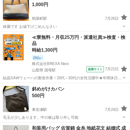
1,000円
朝菜町駅
7月26日
綺麗です お値下げごめんなさい
富山
富山市
朝菜町駅
バッグ
≪寮無料・月収25万円・派遣社員≫検査・検
品
時給1,300円
日払い
株式会社BREXA Next
7月21日
提携サイト
山梨県 国母駅
結晶SAWウェーハの製造作業！20代～50代の女性活躍中★年間休日
120日＆土日祝休み！クリーンルーム内でのお仕事！日払い制度利用可
山梨
国母駅
その他
斜めがけカバン
◎正社員登用制度あり！マイカー通勤可！《山梨県中巨摩郡昭和町》
500円
人気の工場のお仕事 ◇結晶...
東岩瀬駅
7月24日
毛玉が少しあります。中の板は取り外し可能
富山
富山市
東岩瀬駅
バッグ
カバン
和装用バッグ 佐賀錦 金糸 地紙花文 結婚式 成