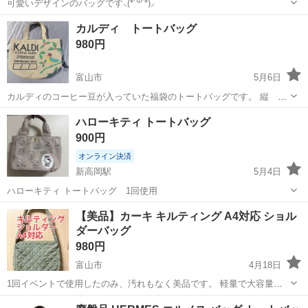
可愛いデザインのバッグです⸜(*˙꒳˙*)⸝
富山
射水市
新町口駅
バッグ
カルディ トートバッグ
980円
富山市
5月6日
カルディのコーヒー豆が入っていた福袋のトートバッグです。 縦 約
23.5cm 横 約32cm マチ 約18cm よろしくお願い致します。
富山
富山市
バッグ
カルディ
ハローキティ トートバッグ
900円
オンライン決済
新高岡駅
5月4日
ハローキティ トートバッグ 1回使用
富山
高岡市
新高岡駅
バッグ
ハローキティ
【美品】カーキ キルティング A4対応 ショル
ダーバッグ
980円
富山市
4月18日
1回イベントで使用したのみ、汚れもなく美品です。 軽量で大容量、
シンプルでどんなコーデにも合いやすい。 普段使いのほか、小旅行や
富山
富山市
バッグ
カーキ