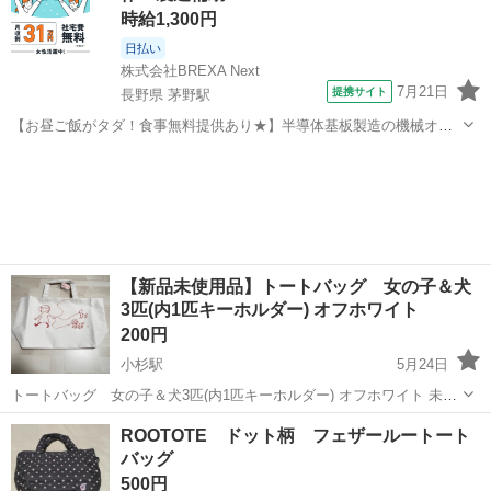
時給1,300円
日払い
株式会社BREXA Next
7月21日
提携サイト
長野県 茅野駅
【お昼ご飯がタダ！食事無料提供あり★】半導体基板製造の機械オペ
レーターや検査作業！未経験活躍中★カップル＆友達同士の応募OK！
長野
茅野市
茅野駅
その他
赴任旅費会社負担★嬉しい無料送迎◎正社員登用制度あり！マイカー
通勤OK！無料駐車場完備！《長野県茅...
【新品未使用品】トートバッグ 女の子＆犬
3匹(内1匹キーホルダー) オフホワイト
200円
小杉駅
5月24日
トートバッグ 女の子＆犬3匹(内1匹キーホルダー) オフホワイト 未使
用品ですが、自宅にて長期保管しておりました。 42㎝×23.5㎝ マチ
富山
射水市
小杉駅
バッグ
オフホワイト
ROOTOTE ドット柄 フェザールートート
12.5㎝
バッグ
500円