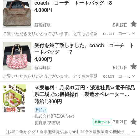
coach コーチ トートバッグ 8
4,000円
新富町駅
5月17日
ご覧いただきありがとうございます。 とてもお洒落 coach コー
チ トートバッグ です。 持っているだけでテンションがあがります。
富山
富山市
新富町駅
バッグ
coach
受付を終了致しました。coach コーチ ト
※状態は 写真にてご確認下さい。 中古品のため、使用、保管に伴う細
ートバッグ 7
かいキズ、スレ、...
4,000円
新富町駅
5月17日
ご覧いただきありがとうございます。 とてもお洒落 coach コー
チ トートバッグ です。 持っているだけでテンションがあがります。
富山
富山市
新富町駅
バッグ
coach
≪寮無料・月収31万円・派遣社員≫電子部品
※状態は 写真にてご確認下さい。 中古品のため、使用、保管に伴う細
系工場での機械操作・製造オペレーター…
かいキズ、スレ、...
時給1,300円
日払い
株式会社BREXA Next
7月21日
提携サイト
長野県 茅野駅
【お昼ご飯がタダ！食事無料提供あり★】半導体基板製造の機械オペ
レーターや検査作業！未経験活躍中★カップル＆友達同士の応募OK！
長野
茅野市
茅野駅
その他