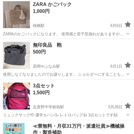
富山
富山市
新富町駅
バッグ
コーチトートバッグ
ZARA かごバック
規品保証 ※状態は 写真にてご確認下さい。 中古品のため、使用、保
1,000円
管に伴う細かいキズ、...
桜橋駅
6月6日
ZARAのかごバックになります。 使用感と若干型崩れがありますが、
まだまだ使えます。 ショルダー、フリンジは取り外し可能です。 お取
富山
富山市
桜橋駅
バッグ
無印良品 鞄
引日時はご相談の上 受け取り後はNC.NRでお願いいたします。
500円
高岡やぶなみ駅
6月1日
使用しなくなりましたのでお譲りします。 ショルダーにすることも可
能。 特に目立った汚れなし。
富山
高岡市
高岡やぶなみ駅
バッグ
3点セット
1,500円
志貴野中学校前駅
5月26日
リュックサック🫡 通学カバン🥳 レトロバッグ👍 3点セットです🙌
富山
高岡市
志貴野中学校前駅
バッグ
セット
≪寮無料・月収31万円・派遣社員≫機械操
作・製造補助