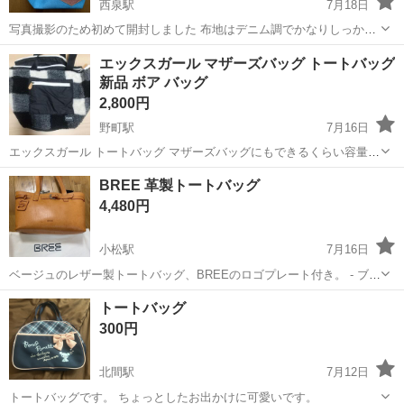
西泉駅
7月18日
写真撮影のため初めて開封しました 布地はデニム調でかなりしっかり
した素材です ブルーの裏地、ボタンもついており、マチも14センチあ
石川
金沢市
西泉駅
バッグ
リラックマ
エックスガール マザーズバッグ トートバッグ
り使いやすいと思います リラックマがワンポイント入ったマスク付き
新品 ボア バッグ
です 注）値下げ交渉はご遠慮下さい
2,800円
野町駅
7月16日
エックスガール トートバッグ マザーズバッグにもできるくらい容量入
ります！ 上にもチャックがあるので見えたり落ちたりしません！ 未使
石川
金沢市
野町駅
バッグ
新品
BREE 革製トートバッグ
用新品 46×30×24cm
4,480円
小松駅
7月16日
ベージュのレザー製トートバッグ、BREEのロゴプレート付き。 - ブラ
ンド: BREE - 色: ベージュ - 素材: レザー - 特徴: ロゴプレート付き 使
石川
小松市
小松駅
バッグ
レザー
トートバッグ
用しなくなっている為出品いたします。 目で見てわかる年季が入...
300円
北間駅
7月12日
トートバッグです。 ちょっとしたお出かけに可愛いです。