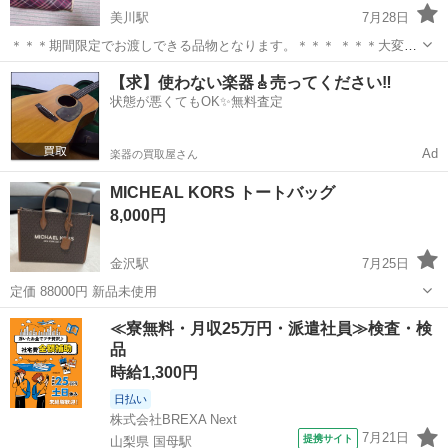
美川駅
7月28日
＊＊＊期間限定でお渡しできる品物となります。＊＊＊ ＊＊＊大変恐
れ入りますが、当方のプロフィール（自己紹介）もお読みいただける
石川
白山市
美川駅
バッグ
譲り
【求】使わない楽器🎸売ってください‼️
と助かります。＊＊＊ バーバリーブルーレーベル トート バッグ １点
状態が悪くてもOK✨無料査定
を提示価格...
Ad
楽器の買取屋さん
MICHEAL KORS トートバッグ
8,000円
金沢駅
7月25日
定価 88000円 新品未使用
石川
金沢市
金沢駅
バッグ
新品
≪寮無料・月収25万円・派遣社員≫検査・検
品
時給1,300円
日払い
株式会社BREXA Next
7月21日
提携サイト
山梨県 国母駅