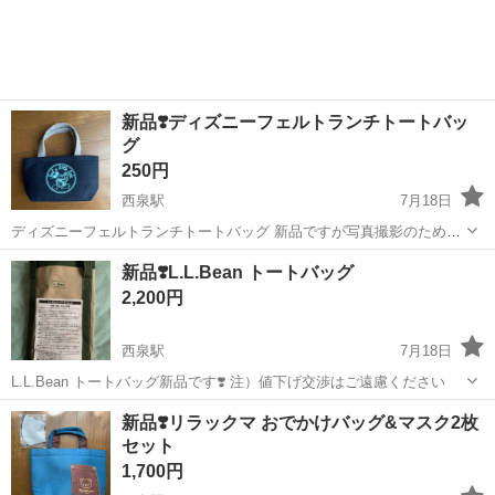
新品❣️ディズニーフェルトランチトートバッ
グ
250円
西泉駅
7月18日
ディズニーフェルトランチトートバッグ 新品ですが写真撮影のためビ
ニール袋から出しました 温かい感触なので寒い時期にピッタリです
石川
金沢市
西泉駅
バッグ
新品
新品❣️L.L.Bean トートバッグ
注）値下げ交渉はご遠慮ください
2,200円
西泉駅
7月18日
L.L.Bean トートバッグ新品です❣️ 注）値下げ交渉はご遠慮ください
石川
金沢市
西泉駅
バッグ
L.L.Bean
新品❣️リラックマ おでかけバッグ&マスク2枚
セット
1,700円