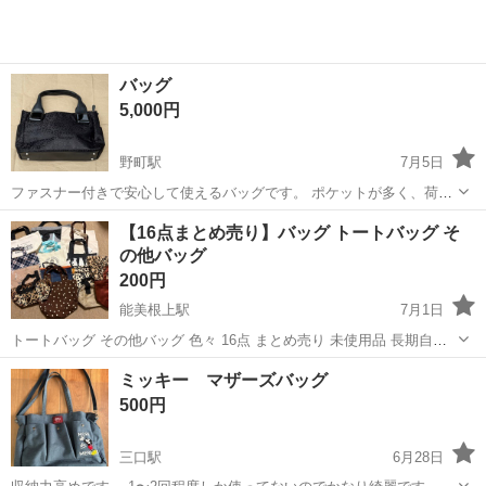
バッグ
5,000円
野町駅
7月5日
ファスナー付きで安心して使えるバッグです。 ポケットが多く、荷物
の整理がしやすいので普段使いや通勤にも便利です。
石川
金沢市
野町駅
バッグ
【16点まとめ売り】バッグ トートバッグ そ
の他バッグ
200円
能美根上駅
7月1日
トートバッグ その他バッグ 色々 16点 まとめ売り 未使用品 長期自宅
保管品です。
石川
能美市
能美根上駅
バッグ
ミッキー マザーズバッグ
500円
三口駅
6月28日