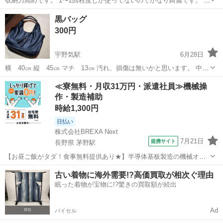
収納力高めです。 1〜2回程度しか使ってないのでかなり綺麗です。 型
崩れなどもしておりません。 簡単なお泊まりバックなどに使えると思
石川
金沢市
三口駅
バッグ
黒バッグ
います。
300円
宇野気駅
6月28日
横 40㎝ 縦 45㎝ マチ 13㎝ 汚れ、損傷は無いかと思います。 中古
品です。
石川
かほく市
宇野気駅
バッグ
≪寮無料・月収31万円・派遣社員≫機械操
作・製造補助
時給1,300円
日払い
株式会社BREXA Next
7月21日
提携サイト
長野県 茅野駅
【お昼ご飯がタダ！食事無料提供あり★】半導体基板製造の機械オペ
レーターや検査作業！未経験活躍中★カップル＆友達同士の応募OK！
長野
茅野市
茅野駅
その他
古い着物に海外需要!?高価買取が相次ぐ理由
赴任旅費会社負担★嬉しい無料送迎◎正社員登用制度あり！マイカー
眠った着物が宝物に!?驚きの買取額が続出
通勤OK！無料駐車場完備！《長野県茅...
Ad
バイセル