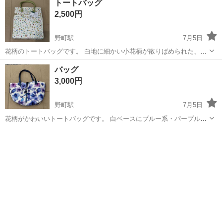
トートバッグ
2,500円
野町駅
7月5日
花柄のトートバッグです。 白地に細かい小花柄が散りばめられた、や
さしい雰囲気のデザインです。持ち手はグリーン系で、春らしく爽や
石川
金沢市
野町駅
バッグ
花柄
バッグ
かな印象があります。 通勤・通学・お出かけなど、普段使いにちょう
3,000円
ど良いバッグです。 未使用品...
野町駅
7月5日
花柄がかわいいトートバッグです。 白ベースにブルー系・パープル系
の花柄で、季節を問わず使いやすいデザインです。 サイズ感もちょう
石川
金沢市
野町駅
バッグ
花柄
どよく、普段使いに便利です。