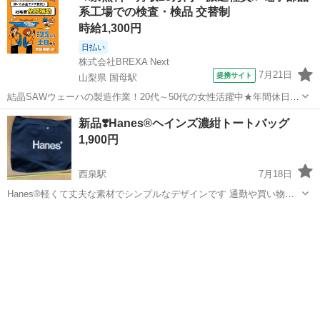
系工場での検査・検品 交替制
時給1,300円
日払い
株式会社BREXA Next
7月21日
提携サイト
山梨県 国母駅
結晶SAWウェーハの製造作業！20代～50代の女性活躍中★年間休日
120日＆土日祝休み！クリーンルーム内でのお仕事！日払い制度利用可
山梨
国母駅
その他
新品❣️Hanes®ヘインズ濃紺トートバッグ
◎正社員登用制度あり！マイカー通勤可！《山梨県中巨摩郡昭和町》
1,900円
人気の工場のお仕事 ◇結晶...
西泉駅
7月18日
Hanes®軽くて丈夫な素材でシンプルなデザインです 通勤や買い物な
どにどうぞ 注）値下げ交渉はご遠慮ください
石川
金沢市
西泉駅
バッグ
新品