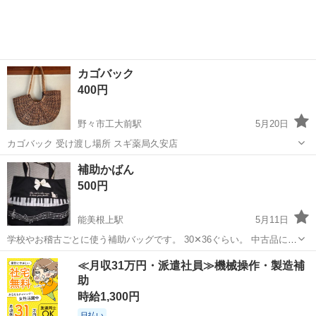
カゴバック
400円
野々市工大前駅
5月20日
カゴバック 受け渡し場所 スギ薬局久安店
石川
金沢市
野々市工大前駅
バッグ
カゴ
補助かばん
500円
能美根上駅
5月11日
学校やお稽古ごとに使う補助バッグです。 30✕36ぐらい。 中古品にご
理解のある方で。
石川
能美市
能美根上駅
バッグ
かばん
≪月収31万円・派遣社員≫機械操作・製造補
助
時給1,300円
日払い