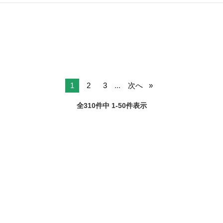
かわいい
石川
金沢市
野々市工大前駅
バッグ
ポイント
1
2
3
...
次へ
全310件中 1-50件表示