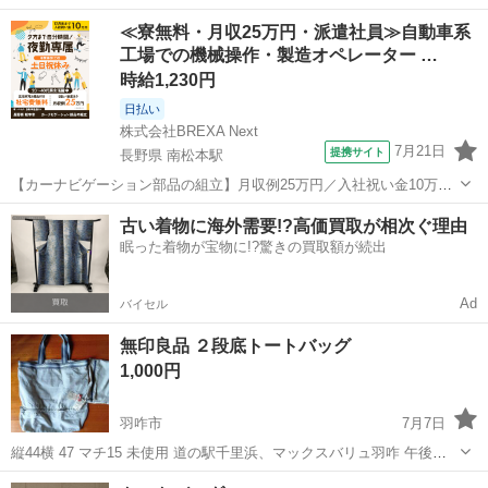
石川
金沢市
北間駅
バッグ
≪寮無料・月収25万円・派遣社員≫自動車系
工場での機械操作・製造オペレーター …
時給1,230円
日払い
株式会社BREXA Next
7月21日
提携サイト
長野県 南松本駅
【カーナビゲーション部品の組立】月収例25万円／入社祝い金10万
円！／うれしい土日祝休み★年間休日125日／稼げる夜勤専属！日払い
長野
松本市
南松本駅
その他
古い着物に海外需要!?高価買取が相次ぐ理由
OK！ 人気の工場のお仕事 ◇カーナビゲーション部品の組立◇ ■ 業務
眠った着物が宝物に!?驚きの買取額が続出
内容 車載用カーナビゲ...
Ad
バイセル
無印良品 ２段底トートバッグ
1,000円
羽咋市
7月7日
縦44横 47 マチ15 未使用 道の駅千里浜、マックスバリュ羽咋 午後、
遅い時間も可 都合つけば、ラ・ムー津幡店
石川
羽咋市
バッグ