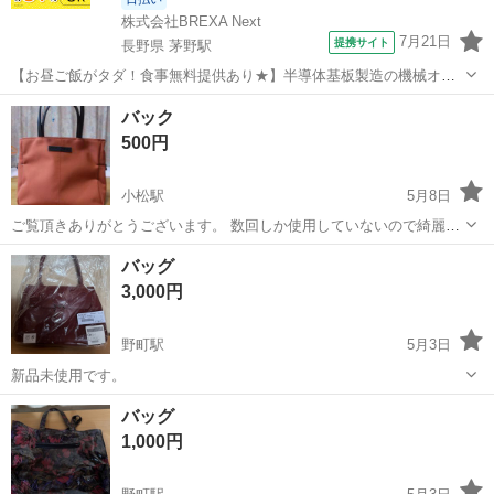
株式会社BREXA Next
7月21日
提携サイト
長野県 茅野駅
【お昼ご飯がタダ！食事無料提供あり★】半導体基板製造の機械オペ
レーターや検査作業！未経験活躍中★カップル＆友達同士の応募OK！
長野
茅野市
茅野駅
その他
バック
赴任旅費会社負担★嬉しい無料送迎◎正社員登用制度あり！マイカー
500円
通勤OK！無料駐車場完備！《長野県茅...
小松駅
5月8日
ご覧頂きありがとうございます。 数回しか使用していないので綺麗で
す。 持ち手はショルダーにもできる長さで 両サイドにミニポケットあ
石川
小松市
小松駅
バッグ
バッグ
り。 サイズ タテ27cm ヨコ32cm マチ14cm 宜しくお願いいたしま
3,000円
す。
野町駅
5月3日
新品未使用です。
石川
金沢市
野町駅
バッグ
新品
バッグ
1,000円