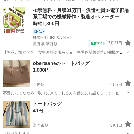
ャレだと思います。
石川
小松市
粟津駅
バッグ
≪寮無料・月収31万円・派遣社員≫電子部品
系工場での機械操作・製造オペレーター…
時給1,300円
日払い
株式会社BREXA Next
7月21日
提携サイト
長野県 茅野駅
【お昼ご飯がタダ！食事無料提供あり★】半導体基板製造の機械オペ
レーターや検査作業！未経験活躍中★カップル＆友達同士の応募OK！
長野
茅野市
茅野駅
その他
obertasheのトートバッグ
赴任旅費会社負担★嬉しい無料送迎◎正社員登用制度あり！マイカー
1,000円
通勤OK！無料駐車場完備！《長野県茅...
明峰駅
6月7日
不要になったため、取りにきてくれる方を優先にお譲りします。使用
感あります。
石川
小松市
明峰駅
バッグ
トートバッグ
40円
野々市駅
6月1日
お譲り致します