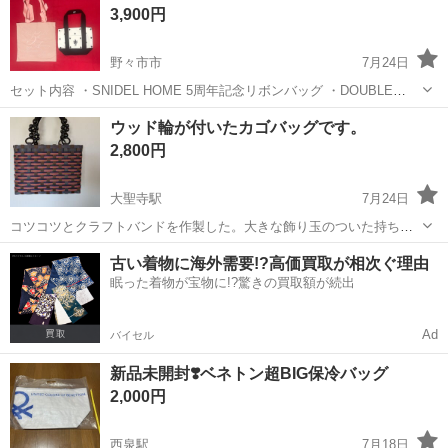
3,900円
野々市市
7月24日
セット内容 ・SNIDEL HOME 5周年記念リボンバッグ ・DOUBLE
STANDARD CLOTHINGトートバッグ どちらも新品未使用です。 バラ
石川
野々市市
バッグ
バラ
ウッド輪が付いたカゴバッグです。
売り可能‼️
2,800円
大聖寺駅
7月24日
コツコツとクラフトバンドを作製した。大きな飾り玉のついた持ち手
(既製品)をつけてみました。 サイズは、横巾30センチ高さ22センチマ
石川
加賀市
大聖寺駅
バッグ
古い着物に海外需要!?高価買取が相次ぐ理由
チ幅12センチ。 素人の測り方、作り方ですのでご理解くださ
眠った着物が宝物に!?驚きの買取額が続出
い。 持ち手が飾り玉が付いてち...
Ad
バイセル
新品未開封❣️ベネトン超BIG保冷バッグ
2,000円
西泉駅
7月18日