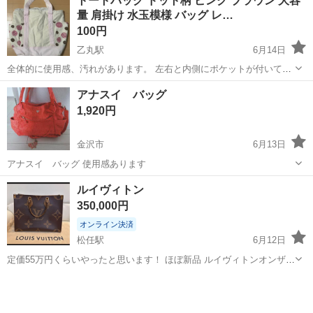
トートバッグ ドット柄 ピンク ブラウン 大容
誘導 事故やトラブルを未然に防ぎ、歩行者と車両の安全を守ります!
量 肩掛け 水玉模様 バッグ レ…
未経験でも安心の研修あり 3日間...
100円
乙丸駅
6月14日
全体的に使用感、汚れがあります。 左右と内側にポケットが付いてい
ます。 巾着タイプなので、口を縛れば中身が落ちてこないです。 サイ
石川
金沢市
乙丸駅
バッグ
ピンク
アナスイ バッグ
ズ（素人採寸） 高さ37.5cm マチ 縦16.5cm 横32.5cm
1,920円
金沢市
6月13日
アナスイ バッグ 使用感あります
石川
金沢市
バッグ
ルイヴィトン
350,000円
オンライン決済
松任駅
6月12日
定価55万円くらいやったと思います！ ほぼ新品 ルイヴィトンオンザゴ
ー M M 購入してから使う機会が無くて出品しました。レシート、保証
石川
白山市
松任駅
バッグ
ルイヴィトン
書、箱、買った時の付属品全部ついてます。もしよかったら現物だけ
でも見に来てください