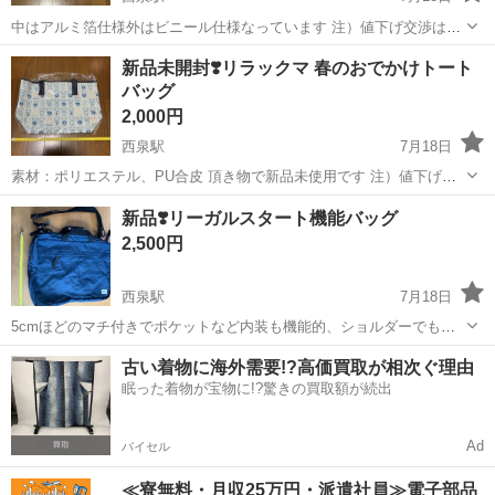
中はアルミ箔仕様外はビニール仕様なっています 注）値下げ交渉はご
遠慮ください
石川
金沢市
西泉駅
バッグ
ベネトン
新品未開封❣️リラックマ 春のおでかけトート
バッグ
2,000円
西泉駅
7月18日
素材：ポリエステル、PU合皮 頂き物で新品未使用です 注）値下げ交
渉はご遠慮ください
石川
金沢市
西泉駅
バッグ
リラックマ
新品❣️リーガルスタート機能バッグ
2,500円
西泉駅
7月18日
5cmほどのマチ付きでポケットなど内装も機能的、ショルダーでもハ
ンドでも持つことができ、軽くて仕事用にも扱いやすくとてもおすす
石川
金沢市
西泉駅
バッグ
リーガル
古い着物に海外需要!?高価買取が相次ぐ理由
めです❣️ ショルダーバッグ用ベルトは脱着可能です 注）値下げ交渉は
眠った着物が宝物に!?驚きの買取額が続出
ご遠慮ください
Ad
バイセル
≪寮無料・月収25万円・派遣社員≫電子部品