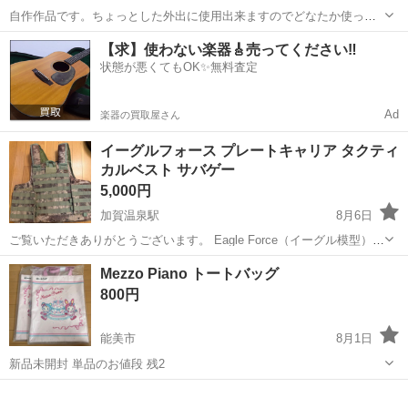
自作作品です。ちょっとした外出に使用出来ますのでどなたか使って
みませんか？ポケットティシュ入れ赤、青のうちどちらかを差し上げ
石川
加賀市
大聖寺駅
バッグ
カゴ
【求】使わない楽器🎸売ってください‼️
ます。 サイズは約横24.高さ17.マチ幅10センチ程です。出来上が
状態が悪くてもOK✨無料査定
りのサイズです。少し大きな感じ...
Ad
楽器の買取屋さん
イーグルフォース プレートキャリア タクティ
カルベスト サバゲー
5,000円
加賀温泉駅
8月6日
ご覧いただきありがとうございます。 Eagle Force（イーグル模型）製
のプレートキャリア（タクティカルベスト）の出品です。 ■ブラン
石川
加賀市
加賀温泉駅
バッグ
Mezzo Piano トートバッグ
ド：Eagle Force（イーグルフォース） ■カラー/パターン：Kryptek...
800円
能美市
8月1日
新品未開封 単品のお値段 残2
石川
能美市
バッグ
バラ