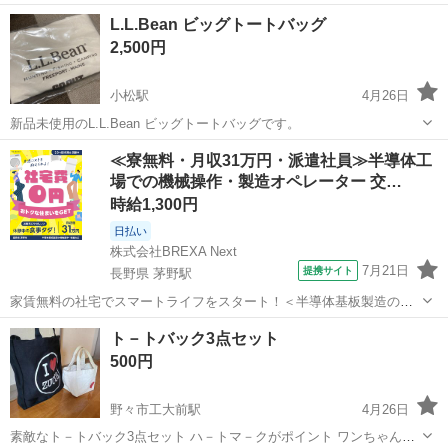
石川
金沢市
野町駅
バッグ
L.L.Bean ビッグトートバッグ
2,500円
小松駅
4月26日
新品未使用のL.L.Bean ビッグトートバッグです。
石川
小松市
小松駅
バッグ
L.L.Bean
≪寮無料・月収31万円・派遣社員≫半導体工
場での機械操作・製造オペレーター 交…
時給1,300円
日払い
株式会社BREXA Next
7月21日
提携サイト
長野県 茅野駅
家賃無料の社宅でスマートライフをスタート！＜半導体基板製造の機
械操作・検査＞ランチ代もかからないオトクな職場◎／稼ぎもしっか
長野
茅野市
茅野駅
その他
ト－トバック3点セット
り！月収例31万円／長野県茅野市 半導体基板の製造・検査 クリーンル
500円
ーム内で、半導体基板の製造や検...
野々市工大前駅
4月26日
素敵なト－トバック3点セット ハ－トマ－クがポイント ワンちゃんも