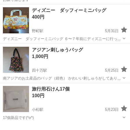
石川
野々市市
野々市駅
バッグ
譲り
ディズニー ダッフィーミニバッグ
400円
野町駅
5月31日
ディズニー ダッフィーミニバッグ ６〜７年前にディズニーに行った
時に購入したお菓子と一緒に付いていたものです。
石川
金沢市
野町駅
バッグ
アジアン刺しゅうバッグ
1,000円
四十万駅
5月25日
南アジアのお土産品のバッグ（紺色） かわいい刺しゅうがしてありま
す。 ファスナー付き。 生地は薄く、実用性というよりデザインが目を
石川
金沢市
四十万駅
バッグ
アジアン
旅行用石けん17個
引きます。 大まかなサイズ 長さ 37cm 幅 36cm （上の狭い所で
100円
31cm）
小松駅
5月23日
17個新品です(^o^)
石川
小松市
小松駅
バッグ
新品