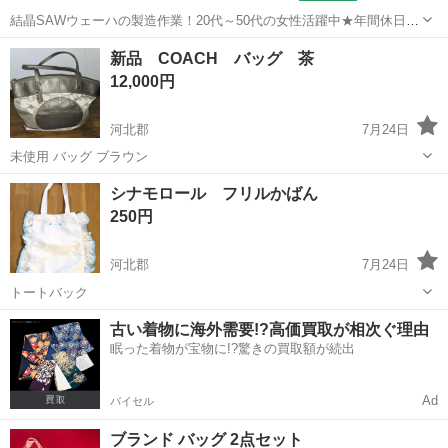
結晶SAWウェーハの製造作業！20代～50代の女性活躍中★年間休日
120日＆土日祝休み！クリーンルーム内でのお仕事！日払い制度利用可
山梨
国母駅
その他
新品 COACH バッグ 茶
◎正社員登用制度あり！マイカー通勤可！《山梨県中巨摩郡昭和町》
12,000円
人気の工場のお仕事 ◇結晶...
河北郡
7月24日
未使用 バッグ ブラウン
石川
河北郡
バッグ
COACH
シナモロール フリルかばん
250円
河北郡
7月24日
トートバック
石川
河北郡
バッグ
シナモロール
古い着物に海外需要!?高価買取が相次ぐ理由
眠った着物が宝物に!?驚きの買取額が続出
Ad
バイセル
ブランド バッグ 2点セット