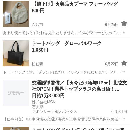
【値下げ】★美品★プーマ ファー バッグ
800円
金沢市
6月25日
あまり使っておらず汚れは見当たりません。全体がファーとなってお
り、触り心地が良いです。中は三層に分かれております。写真に写っ
石川
金沢市
バッグ
プーマ
トートバッグ グローバルワーク
ているティッシュ箱は大きさ比較です。ご検討の程宜しくお願い致し
1,650円
ます。
松任駅
6月22日
トートバッグです。 ブランドはグローバルワークになります。 2019
年頃に購入したもので、出品者が大学に通う際に半年間ほど使用して
石川
白山市
松任駅
バッグ
グローバルワーク
交通誘導警備／【★今だけ給与UP★】北陸支
いました。 ハンドル（持ち手）のへこみにご注意していただければと
社OPEN！業界トップクラスの高日給！…
思います(写真5枚目)。また...
日給1万3,000円
株式会社MSK
石川県
スポンサー：求人ボックス
08月01日
【仕事内容】<工事現場の交通誘導員> 工事現場で誘導や案内をお任せ
します! 〈具体的な仕事内容〉 ・出入車両や周囲を利用する歩行者の
アルバイト・パート