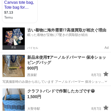
古い着物に海外需要!?高価買取が相次ぐ理由
眠った着物が宝物に!?驚きの買取額が続出
Ad
バイセル
新品未使用❣️アーノルドパーマー 保冷ショッ
ピングバッグ
900円
西泉駅
8月7日
写真撮影時のみ袋から出しています アーノルドパーマー 保冷ショッピ
ングバッグ 材質：本体/アルミ蒸着フィルム、不織布、発泡ポリエチレ
石川
金沢市
西泉駅
バッグ
アーノルドパーマー
クラフトバンドで作製したカゴです😁
ン 持ち手/ポリプロピレン ファスナー／亜鉛合金 耐荷重：約7kg 注）
1,500円
値下げ交渉はご遠...
大聖寺駅
8月7日