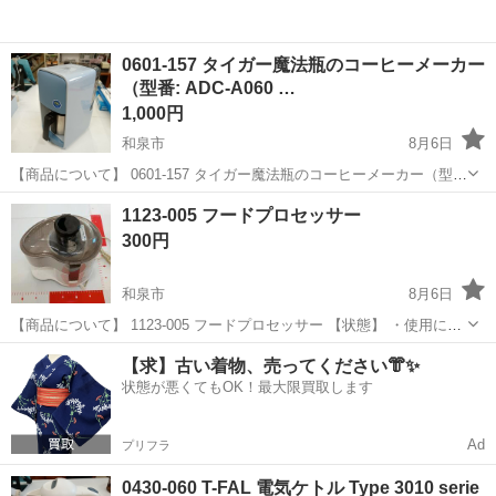
0601-157 タイガー魔法瓶のコーヒーメーカー
（型番: ADC-A060 …
1,000円
和泉市
8月6日
【商品について】 0601-157 タイガー魔法瓶のコーヒーメーカー（型
番: ADC-A060 AS） 【状態】 ・使用に伴う多少のスレ、キズ、落とし
大阪
和泉市
キッチン家電
リユース
1123-005 フードプロセッサー
きれない汚れなどございます ・詳細は現地でご確認ください ...
300円
和泉市
8月6日
【商品について】 1123-005 フードプロセッサー 【状態】 ・使用に伴
う多少のスレ、キズ、落としきれない汚れなどございます ・詳細は現
大阪
和泉市
家電
リユース
【求】古い着物、売ってください👘✨
地でご確認ください ・お値引きは出来かねますのでご了承願います ※
状態が悪くてもOK！最大限買取します
中古品のため、...
Ad
プリフラ
0430-060 T-FAL 電気ケトル Type 3010 serie