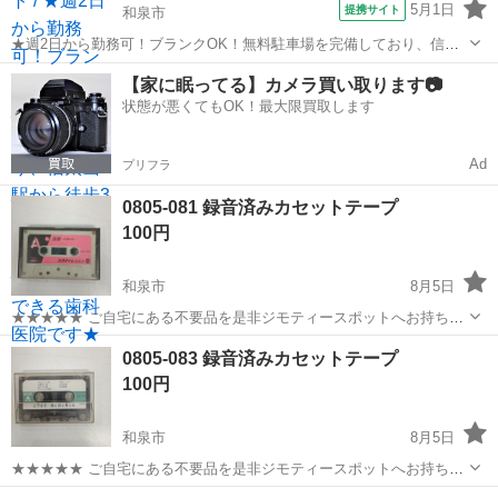
5月1日
提携サイト
和泉市
★週2日から勤務可！ブランクOK！無料駐車場を完備しており、信太
山駅から徒歩3分の好立地なので毎日快適に通勤できる歯科医院です★
大阪
和泉市
歯科衛生士
【家に眠ってる】カメラ買い取ります📷
時給： 1,800円~ アクセス：阪和線[天王寺~和歌山] 信太山 徒歩3分 オ
状態が悪くてもOK！最大限買取します
ススメコ...
Ad
プリフラ
0805-081 録音済みカセットテープ
100円
和泉市
8月5日
★★★★★ ご自宅にある不要品を是非ジモティースポットへお持ち込
みしませんか？ 家電、趣味・スポーツ・レジャー用品、こども用品、
大阪
和泉市
オーディオ
カセットテープ
0805-083 録音済みカセットテープ
衣料服飾品、生活雑貨、家具、本、CD・DVDなどが無料でまとめて持
100円
ち込めます！ ※詳細はこ...
和泉市
8月5日
★★★★★ ご自宅にある不要品を是非ジモティースポットへお持ち込
みしませんか？ 家電、趣味・スポーツ・レジャー用品、こども用品、
大阪
和泉市
オーディオ
カセットテープ