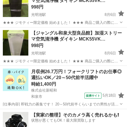
マ空気清浄機 ダイキン MCK55VK…
お伝えください...
998円
光明池駅
8月6日
★★★ ジモティー限定価格 始めました！ ★★★ 商品ご購入の際に
「ジモティーを見た」と言っていただくと、 ジモティー限定価格(店頭
大阪
和泉市
光明池駅
季節、空調家電
ジャングル
【ジャングル和泉大型良品館】加湿ストリー
価格より3%OFF)でのご購入が可能です。 ぜひ店頭にてスタッフまで
マ空気清浄機 ダイキン MCK55VK…
お伝えください...
998円
光明池駅
8月6日
★★★ ジモティー限定価格 始めました！ ★★★ 商品ご購入の際に
「ジモティーを見た」と言っていただくと、 ジモティー限定価格(店頭
大阪
和泉市
光明池駅
季節、空調家電
ジャングル
月収例26.7万円！フォークリフトのお仕事◎
価格より3%OFF)でのご購入が可能です。 ぜひ店頭にてスタッフまで
週払いOK／20～50代前半活躍中
お伝えください...
時給1,400円
株式会社新昭和
5月18日
提携サイト
和泉市
[仕事内容] 即戦力の募集です！ 20～50代前半くらいまでの男性が活躍
中のフォークリフトのお仕事☆ 大手メーカー倉庫での入出荷業務で
大阪
和泉市
工場
【実家の整理】そのカメラ高く売れるかも❗️
す。 フォークリフトを使用して倉庫内の荷捌きをしていただきます。
状態が悪くてもOK！最大限買取します
その他付随作業等はござい...