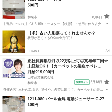
500円
和泉市
8月6日
【商品について】 0315-159 トースター 【状態】 ・使用に伴う多少の
スレ、キズ、落としきれない汚れなどございます ・詳細は現地でご確
大阪
和泉市
家電
リユース
【求】古い人形譲ってくれませんか？
認ください ・お値引きは出来かねますのでご了承願います ※中古品...
状態が悪くてもOK🙆‍♀️査定0円‼️
Ad
COYASH
正社員募集◎月収22万以上可◎賞与年二回☆
未経験OK！【カーペットの製造オペレ…
月給219,000円
山本産業株式会社
5月18日
提携サイト
和泉市
[仕事内容] 本社の工場で、適性やご希望に応じて、カーペットの表面
の柄を構成するタフト工程、 またはカーペット製造の最終工程となる
大阪
和泉市
工場
1211-080 パール金属 電動ジューサー C-27
裏加工工程、その他の工程のいずれかを担当していただきます。 未経
100円
験の方もイチからお教えします...