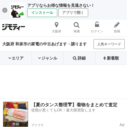
アプリならお得な情報を見逃さない！
インストール
アプリで開く
大阪府
検索
ログイン
投稿
大阪府 和泉市の家電の中古あげます・譲ります
人気キーワード
エリア
ジャンル
詳細
新着順
【夏のタンス整理👘】着物をまとめて査定
状態が悪くてもOK！最大限買取します
Ad
プリフラ