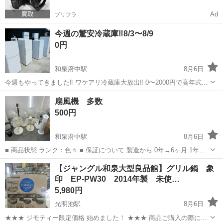
Ad
プリフラ
今週の驚安冷蔵庫‼️8/3〜8/9
0円
和泉府中駅
8月6日
今週もやってきました‼️ ワケアリ冷蔵庫大放出‼️ 0〜2000円で高年式で
動作も問題ないけど、傷や凹み、割れがあったり残念な子たちを格安
大阪
和泉市
和泉府中駅
キッチン家電
格安
扇風機 多数
で販売します✨ 値切り交渉も大歓迎です💰 株式会社RUSH ヒミツの家
500円
電屋さ...
和泉府中駅
8月6日
■ 商品状態 ランク：色々 ■ 保証について 製造から 0年→6ヶ月 1年→5
ヶ月 2年→4ヶ月 3年→3ヶ月 4年→2ヶ月 5年→1ヶ月 （期間内に不具
大阪
和泉市
和泉府中駅
季節、空調家電
店頭
【ジャングル和泉大型良品館】グリル鍋 象
合があった場合は全額返金または同等品との交換にて対応いたしま
印 EP-PW30 2014年製 未使…
す） ※...
5,980円
光明池駅
8月6日
★★★ ジモティー限定価格 始めました！ ★★★ 商品ご購入の際に