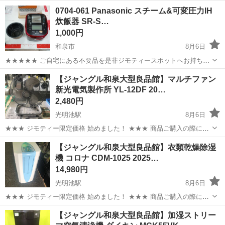
多少のスレ、キズ、落としきれない汚れなどございます ・詳細は現地
大阪
和泉市
家電
リユース
0704-061 Panasonic スチーム&可変圧力IH
でご確認ください ・お値引きは出来かねますのでご了承願います ※...
炊飯器 SR-S…
1,000円
和泉市
8月6日
★★★★★ ご自宅にある不要品を是非ジモティースポットへお持ち込
みしませんか？ 家電、趣味・スポーツ・レジャー用品、こども用品、
大阪
和泉市
キッチン家電
SPX
【ジャングル和泉大型良品館】マルチファン
衣料服飾品、生活雑貨、家具、本、CD・DVDなどが無料でまとめて持
新光電気製作所 YL-12DF 20…
ち込めます！ ※詳細はこ...
2,480円
光明池駅
8月6日
★★★ ジモティー限定価格 始めました！ ★★★ 商品ご購入の際に
「ジモティーを見た」と言っていただくと、 ジモティー限定価格(店頭
大阪
和泉市
光明池駅
季節、空調家電
ジャングル
【ジャングル和泉大型良品館】衣類乾燥除湿
価格より3%OFF)でのご購入が可能です。 ぜひ店頭にてスタッフまで
機 コロナ CDM-1025 2025…
お伝えください...
14,980円
光明池駅
8月6日
★★★ ジモティー限定価格 始めました！ ★★★ 商品ご購入の際に
「ジモティーを見た」と言っていただくと、 ジモティー限定価格(店頭
大阪
和泉市
光明池駅
生活家電
ジャングル
【ジャングル和泉大型良品館】加湿ストリー
価格より3%OFF)でのご購入が可能です。 ぜひ店頭にてスタッフまで