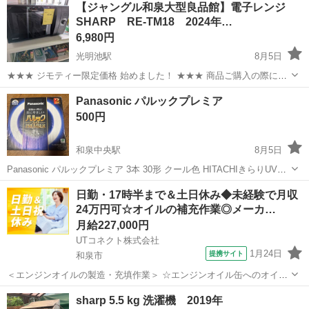
大阪
和泉市
光明池駅
キッチン家電
ジャングル
【ジャングル和泉大型良品館】電子レンジ
価格より7%OFF)でのご購入が可能です。 ぜひ店頭にてスタッフまで
SHARP RE-TM18 2024年…
お伝えください...
6,980円
光明池駅
8月5日
★★★ ジモティー限定価格 始めました！ ★★★ 商品ご購入の際に
「ジモティーを見た」と言っていただくと、 ジモティー限定価格(店頭
大阪
和泉市
光明池駅
キッチン家電
ジャングル
Panasonic パルックプレミア
価格より7%OFF)でのご購入が可能です。 ぜひ店頭にてスタッフまで
500円
お伝えください...
和泉中央駅
8月5日
Panasonic パルックプレミア 3本 30形 クール色 HITACHIきらりUVプ
ラス 1本 30形 きらりD色 セットで購入も30形だけ余ってしまってます
大阪
和泉市
和泉中央駅
生活家電
日勤・17時半まで＆土日休み◆未経験で月収
使わないのでどなたかよろしくお願いします。
24万円可☆オイルの補充作業◎メーカ…
月給227,000円
UTコネクト株式会社
1月24日
提携サイト
和泉市
＜エンジンオイルの製造・充填作業＞ ☆エンジンオイル缶へのオイル
補充～出荷準備まで 未経験歓迎♪ シンプルな繰り返し作業がメインで
大阪
和泉市
工場
sharp 5.5 kg 洗濯機 2019年
す◎ ＜具体的には…＞ ◆充填装置に缶をセットしオイルを充填 ◆充