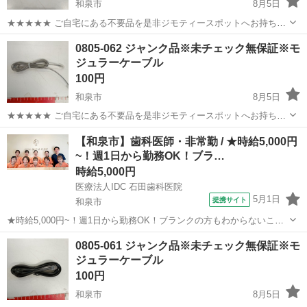
和泉市
8月5日
★★★★★ ご自宅にある不要品を是非ジモティースポットへお持ち込
みしませんか？ 家電、趣味・スポーツ・レジャー用品、こども用品、
大阪
和泉市
オーディオ
ガラケー
0805-062 ジャンク品※未チェック無保証※モ
衣料服飾品、生活雑貨、家具、本、CD・DVDなどが無料でまとめて持
ジュラーケーブル
ち込めます！ ※詳細はこ...
100円
和泉市
8月5日
★★★★★ ご自宅にある不要品を是非ジモティースポットへお持ち込
みしませんか？ 家電、趣味・スポーツ・レジャー用品、こども用品、
大阪
和泉市
電話、ＦＡＸ
モジュラーケーブル
【和泉市】歯科医師・非常勤 / ★時給5,000円
衣料服飾品、生活雑貨、家具、本、CD・DVDなどが無料でまとめて持
~！週1日から勤務OK！ブラ…
ち込めます！ ※詳細はこ...
時給5,000円
医療法人IDC 石田歯科医院
5月1日
提携サイト
和泉市
★時給5,000円~！週1日から勤務OK！ブランクの方もわからないこと
はすぐに相談できる環境で、安心して成長できます★ 時給： 5,000円~
大阪
和泉市
その他
0805-061 ジャンク品※未チェック無保証※モ
アクセス：泉北線 光明池 バス乗車→「光明台センター」下車徒歩2分
ジュラーケーブル
オスス...
100円
和泉市
8月5日