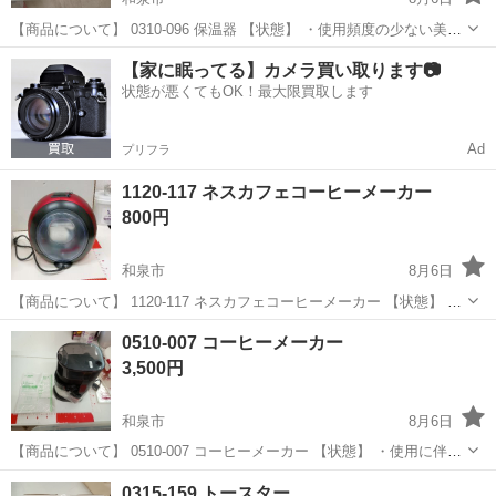
【商品について】 0310-096 保温器 【状態】 ・使用頻度の少ない美品
です ・詳細は現地でご確認ください ・お値引きは出来かねますのでご
大阪
和泉市
家電
リユース
【家に眠ってる】カメラ買い取ります📷
了承願います ※中古品のため、状態についてはご理解の上、ご購入...
状態が悪くてもOK！最大限買取します
Ad
プリフラ
1120-117 ネスカフェコーヒーメーカー
800円
和泉市
8月6日
【商品について】 1120-117 ネスカフェコーヒーメーカー 【状態】 ・
使用に伴う多少のスレ、キズ、落としきれない汚れなどございます ・
大阪
和泉市
家電
リユース
0510-007 コーヒーメーカー
詳細は現地でご確認ください ・お値引きは出来かねますのでご了承願
3,500円
います ※中古品...
和泉市
8月6日
【商品について】 0510-007 コーヒーメーカー 【状態】 ・使用に伴う
多少のスレ、キズ、落としきれない汚れなどございます ・詳細は現地
大阪
和泉市
家電
リユース
0315-159 トースター
でご確認ください ・お値引きは出来かねますのでご了承願います ※...