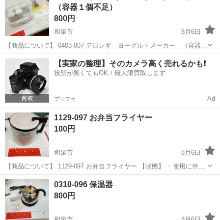
（容器１個不足）
め、状態について...
800円
和泉市
8月6日
【商品について】 0403-007 デロンギ ヨーグルトメーカー （容器１
個不足） 【状態】 ・使用に伴う多少のスレ、キズ、落としきれない汚
大阪
和泉市
家電
リユース
【実家の整理】そのカメラ高く売れるかも❗️
れなどございます ・詳細は現地でご確認ください ・お値引きは出来
状態が悪くてもOK！最大限買取します
か...
Ad
プリフラ
1129-097 お弁当フライヤー
100円
和泉市
8月6日
【商品について】 1129-097 お弁当フライヤー 【状態】 ・使用に伴う
多少のスレ、キズ、落としきれない汚れなどございます ・詳細は現地
大阪
和泉市
家電
リユース
0310-096 保温器
でご確認ください ・お値引きは出来かねますのでご了承願います ※中
800円
古品のため、状...
和泉市
8月6日