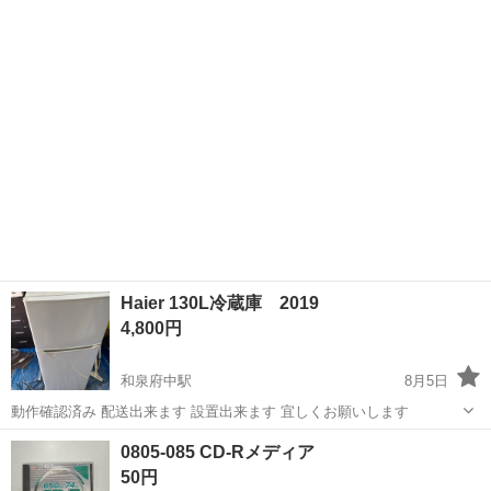
「ジモティーを見た」と言っていただくと、 ジモティー限定価格(店頭
大阪
和泉市
光明池駅
キッチン家電
ジャングル
価格より3%OFF)でのご購入が可能です。 サカイ引越センターグルー
プ...
Haier 130L冷蔵庫 2019
4,800円
和泉府中駅
8月5日
動作確認済み 配送出来ます 設置出来ます 宜しくお願いします
大阪
和泉市
和泉府中駅
キッチン家電
0805-085 CD-Rメディア
50円