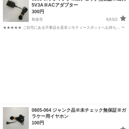
5V3A※ACアダプター
ち込めます！ ※詳細はこ...
300円
和泉市
8月5日
★★★★★ ご自宅にある不要品を是非ジモティースポットへお持ち込
みしませんか？ 家電、趣味・スポーツ・レジャー用品、こども用品、
大阪
和泉市
オーディオ
ACアダプター
衣料服飾品、生活雑貨、家具、本、CD・DVDなどが無料でまとめて持
ち込めます！ ※詳細はこ...
0805-064 ジャンク品※未チェック無保証※ガ
ラケー用イヤホン
100円