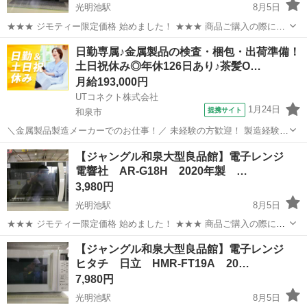
光明池駅
8月5日
★★★ ジモティー限定価格 始めました！ ★★★ 商品ご購入の際に
「ジモティーを見た」と言っていただくと、 ジモティー限定価格(店頭
大阪
和泉市
光明池駅
キッチン家電
ジャングル
日勤専属♪金属製品の検査・梱包・出荷準備！
価格より7%OFF)でのご購入が可能です。 ぜひ店頭にてスタッフまで
土日祝休み◎年休126日あり♪茶髪O…
お伝えくだ...
月給193,000円
UTコネクト株式会社
1月24日
提携サイト
和泉市
＼金属製品製造メーカーでのお仕事！／ 未経験の方歓迎！ 製造経験の
ある方大歓迎★ 細かい作業が得意な方にオススメ◎ 教育関連機材や建
大阪
和泉市
倉庫
【ジャングル和泉大型良品館】電子レンジ
築関連資材、建築金属製品などの製造に携われます☆ ＜具体的には…
電響社 AR-G18H 2020年製 …
＞ ◆完成した製品(ア...
3,980円
光明池駅
8月5日
★★★ ジモティー限定価格 始めました！ ★★★ 商品ご購入の際に
「ジモティーを見た」と言っていただくと、 ジモティー限定価格(店頭
大阪
和泉市
光明池駅
キッチン家電
ジャングル
【ジャングル和泉大型良品館】電子レンジ
価格より7%OFF)でのご購入が可能です。 ぜひ店頭にてスタッフまで
ヒタチ 日立 HMR-FT19A 20…
お伝えくだ...
7,980円
光明池駅
8月5日