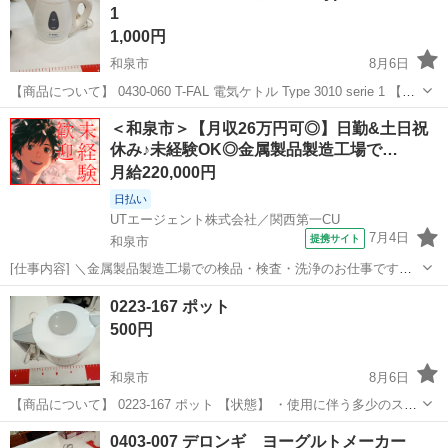
1
1,000円
和泉市
8月6日
【商品について】 0430-060 T-FAL 電気ケトル Type 3010 serie 1 【状
態】 ・使用に伴う多少のスレ、キズ、落としきれない汚れなどござい
大阪
和泉市
家電
リユース
＜和泉市＞【月収26万円可◎】日勤&土日祝
ます ・詳細は現地でご確認ください ・お値...
休み♪未経験OK◎金属製品製造工場で…
月給220,000円
日払い
UTエージェント株式会社／関西第一CU
7月4日
提携サイト
和泉市
[仕事内容] ＼金属製品製造工場での検品・検査・洗浄のお仕事です！
／ ☆基本力仕事なし！ コツコツ作業が好きな方オススメ！ ＜具体
大阪
和泉市
工場
0223-167 ポット
的には…＞ ◆検品・検査業務 ・大型加工装置のフレームの検品・検査
500円
・数人のチームで検査...
和泉市
8月6日
【商品について】 0223-167 ポット 【状態】 ・使用に伴う多少のス
レ、キズ、落としきれない汚れなどございます ・詳細は現地でご確認
大阪
和泉市
家電
0403-007 デロンギ ヨーグルトメーカー
ください ・お値引きは出来かねますのでご了承願います ※中古品のた