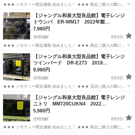
★★★ ジモティー限定価格 始めました！ ★★★ 商品ご購入の際に
「ジモティーを見た」と言っていただくと、 ジモティー限定価格(店頭
大阪
和泉市
光明池駅
キッチン家電
ジャングル
【ジャングル和泉大型良品館】電子レンジ
価格より7%OFF)でのご購入が可能です。 ぜひ店頭にてスタッフまで
トウシバ ER-WM17 2022年製…
お伝えくだ...
7,980円
光明池駅
8月5日
★★★ ジモティー限定価格 始めました！ ★★★ 商品ご購入の際に
「ジモティーを見た」と言っていただくと、 ジモティー限定価格(店頭
大阪
和泉市
光明池駅
キッチン家電
ジャングル
【ジャングル和泉大型良品館】電子レンジ
価格より3%OFF)でのご購入が可能です。 サカイ引越センターグルー
ツインバード DR-E273 2019…
プ...
9,980円
光明池駅
8月5日
★★★ ジモティー限定価格 始めました！ ★★★ 店頭ご購入の際に
「ジモティーを見た」と言っていただくと、 ジモティー限定価格(店頭
大阪
和泉市
光明池駅
キッチン家電
ジャングル
【ジャングル和泉大型良品館】電子レンジ
価格より7%OFF)での購入が可能です。 引っ越しでおなじみのサカイ
ニトリ MM720CUKN4 2022…
引越セ...
5,980円
光明池駅
8月5日
★★★ ジモティー限定価格 始めました！ ★★★ 商品ご購入の際に
「ジモティーを見た」と言っていただくと、 ジモティー限定価格(店頭