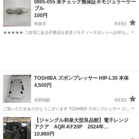
0805-055 未チェック無保証※モジュラーケー
衣料服飾品、生活雑貨、家具、本、CD・DVDなどが無料でまとめて持
ブル
ち込めます！ ※詳細はこ...
100円
和泉市
8月5日
★★★★★ ご自宅にある不要品を是非ジモティースポットへお持ち込
みしませんか？ 家電、趣味・スポーツ・レジャー用品、こども用品、
大阪
和泉市
電話、ＦＡＸ
モジュラーケーブル
衣料服飾品、生活雑貨、家具、本、CD・DVDなどが無料でまとめて持
ち込めます！ ※詳細はこ...
TOSHIBA ズボンプレッサー HIP-L30 本体
4,500円
光明池駅
8月5日
ご覧いただきありがとうございます TOSHIBA ズボンプレッサー ズボ
ンのクリーニングは確か 1700円ぐらいするので「 家でズボン 挟んで
大阪
和泉市
光明池駅
生活家電
【ジャングル和泉大型良品館】電子レンジ
おくだけ」でお金が浮きます 【15分でOFF】になります 「クリーニン
アクア AQR-KF20P 2024年…
グ 3回...
10,980円