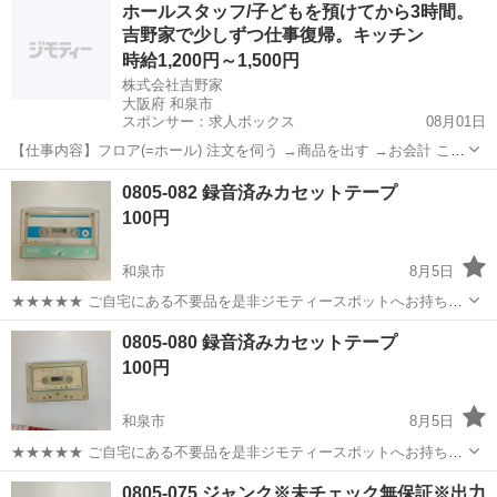
ホールスタッフ/子どもを預けてから3時間。
衣料服飾品、生活雑貨、家具、本、CD・DVDなどが無料でまとめて持
吉野家で少しずつ仕事復帰。キッチン
ち込めます！ ※詳細はこ...
時給1,200円～1,500円
株式会社吉野家
大阪府 和泉市
スポンサー：求人ボックス
08月01日
【仕事内容】フロア(=ホール) 注文を伺う →商品を出す →お会計 これ
が基本的な流れです。 テイクアウトの注文受け・お渡しも お願いしま
アルバイト・パート
0805-082 録音済みカセットテープ
す! キッチン 牛丼などの調理・盛りつけ など <最初はフロアから> 研
100円
修期間あり。 マニュ...
和泉市
8月5日
★★★★★ ご自宅にある不要品を是非ジモティースポットへお持ち込
みしませんか？ 家電、趣味・スポーツ・レジャー用品、こども用品、
大阪
和泉市
オーディオ
カセットテープ
0805-080 録音済みカセットテープ
衣料服飾品、生活雑貨、家具、本、CD・DVDなどが無料でまとめて持
100円
ち込めます！ ※詳細はこ...
和泉市
8月5日
★★★★★ ご自宅にある不要品を是非ジモティースポットへお持ち込
みしませんか？ 家電、趣味・スポーツ・レジャー用品、こども用品、
大阪
和泉市
オーディオ
カセットテープ
0805-075 ジャンク※未チェック無保証※出力
衣料服飾品、生活雑貨、家具、本、CD・DVDなどが無料でまとめて持