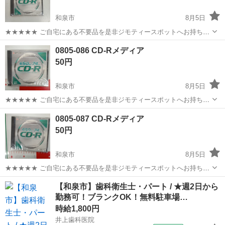
和泉市
8月5日
★★★★★ ご自宅にある不要品を是非ジモティースポットへお持ち込
みしませんか？ 家電、趣味・スポーツ・レジャー用品、こども用品、
大阪
和泉市
映像プレーヤー、レコーダー
現地
0805-086 CD-Rメディア
衣料服飾品、生活雑貨、家具、本、CD・DVDなどが無料でまとめて持
50円
ち込めます！ ※詳細はこ...
和泉市
8月5日
★★★★★ ご自宅にある不要品を是非ジモティースポットへお持ち込
みしませんか？ 家電、趣味・スポーツ・レジャー用品、こども用品、
大阪
和泉市
映像プレーヤー、レコーダー
現地
0805-087 CD-Rメディア
衣料服飾品、生活雑貨、家具、本、CD・DVDなどが無料でまとめて持
50円
ち込めます！ ※詳細はこ...
和泉市
8月5日
★★★★★ ご自宅にある不要品を是非ジモティースポットへお持ち込
みしませんか？ 家電、趣味・スポーツ・レジャー用品、こども用品、
大阪
和泉市
映像プレーヤー、レコーダー
現地
【和泉市】歯科衛生士・パート / ★週2日から
衣料服飾品、生活雑貨、家具、本、CD・DVDなどが無料でまとめて持
勤務可！ブランクOK！無料駐車場…
ち込めます！ ※詳細はこ...
時給1,800円
井上歯科医院