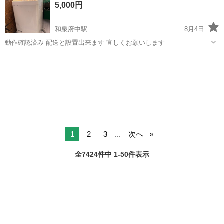
5,000円
填された缶をパレットに積...
和泉府中駅
8月4日
動作確認済み 配送と設置出来ます 宜しくお願いします
大阪
和泉市
和泉府中駅
生活家電
1
2
3
...
次へ
全7424件中 1-50件表示