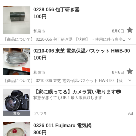
0228-056 包丁研ぎ器
100円
和泉市
8月6日
【商品について】 0228-056 包丁研ぎ器 【状態】 ・使用に伴う多少の
スレ、キズ、落としきれない汚れなどございます ・詳細は現地でご確
大阪
和泉市
家電
リユース
0210-006 東芝 電気保温バスケット HWB-90
認ください ・お値引きは出来かねますのでご了承願います ※中古品の
100円
ため、状態につ...
和泉市
8月6日
【商品について】 0210-006 東芝 電気保温バスケット HWB-90 【状
態】 ・使用に伴う多少のスレ、キズ、落としきれない汚れなどござい
大阪
和泉市
家電
リユース
【家に眠ってる】カメラ買い取ります📷
ます ・詳細は現地でご確認ください ・お値引きは出来かねますのでご
状態が悪くてもOK！最大限買取します
了承願いま...
Ad
プリフラ
0326-011 Fujimaru 電気鍋
800円