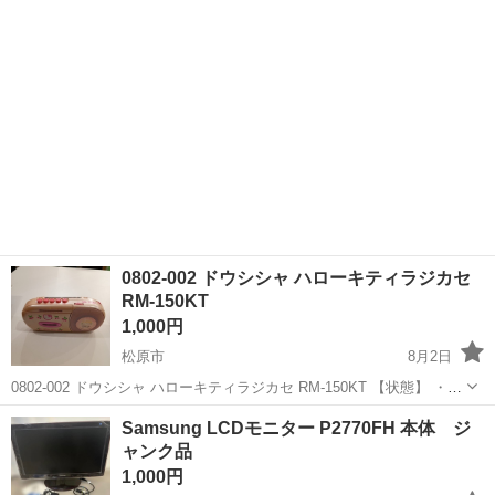
までもしくは天王寺駅、谷町九丁目駅まで引き取りに来て下さる方大
歓迎です。 ✳︎ 他...
0802-002 ドウシシャ ハローキティラジカセ
RM-150KT
1,000円
松原市
8月2日
0802-002 ドウシシャ ハローキティラジカセ RM-150KT 【状態】 ・使
用に伴う多少のスレ、キズ、落としきれない汚れなどございます ・詳
大阪
松原市
オーディオ
ドウシシャ
Samsung LCDモニター P2770FH 本体 ジ
細は現地でご確認ください ・お値引きは出来かねますのでご了承...
ャンク品
1,000円