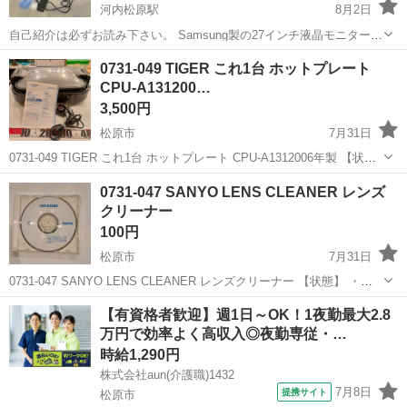
河内松原駅
8月2日
自己紹介は必ずお読み下さい。 Samsung製の27インチ液晶モニター
で、デスク周りをすっきりと見せる光沢感のあるデザインが特徴で
大阪
松原市
河内松原駅
家電
モニター
0731-049 TIGER これ1台 ホットプレート
す。 訳あり 電源が急に入らなくなりました。 #ジャンク品 #ディス
CPU-A131200…
プレイ #展示 - ...
3,500円
松原市
7月31日
0731-049 TIGER これ1台 ホットプレート CPU-A1312006年製 【状
態】 ・使用に伴う多少のスレ、キズ、落としきれない汚れなどござい
大阪
松原市
キッチン家電
TIGER
0731-047 SANYO LENS CLEANER レンズ
ます ・詳細は現地でご確認ください ・お値引きは出来か...
クリーナー
100円
松原市
7月31日
0731-047 SANYO LENS CLEANER レンズクリーナー 【状態】 ・使
用に伴う多少のスレ、キズ、落としきれない汚れなどございます ・詳
大阪
松原市
オーディオ
SANYO
【有資格者歓迎】週1日～OK！1夜勤最大2.8
細は現地でご確認ください ・お値引きは出来かねますのでご...
万円で効率よく高収入◎夜勤専従・…
時給1,290円
株式会社aun(介護職)1432
7月8日
提携サイト
松原市