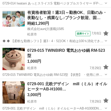
0729-014 Iwatani あっとスライスS 電動ベジタブルスライサー IFP-
45S 【状態】 ・使用に伴う多少のスレ、キズ、落としきれない汚れな
大阪
松原市
キッチン家電
IFP
有資格者歓迎！週3日～勤務OK、日勤のみ・
どございます ・詳細は現地でご確認ください ・お値引き...
夜勤なし・残業なし♪ブランク歓迎、固…
時給1,290円
株式会社aun(介護職)1585
7月8日
提携サイト
松原市
◆ ◆ 【柔軟な勤務シフト】週3・4・5日OK！有給は100％消化できま
す！ お休みは事前申請すれば柔軟に対応します。 自分らしい勤務スタ
大阪
松原市
介護
0729-015 TWINBIRD 電気おかゆ鍋 RM-523
イル・長期的に働きたい方必見！ スキルを身につけながら、介護経験
型
を積むことができま...
1,000円
松原市
7月29日
0729-015 TWINBIRD 電気おかゆ鍋 RM-523型 【状態】 ・使用に伴う
多少のスレ、キズ、落としきれない汚れなどございます ・詳細は現地
大阪
松原市
キッチン家電
TWINBIRD
0729-001 北欧デザイン mill（ミル）オイル
でご確認ください ・お値引きは出来かねますのでご了承願い...
ヒーターAB-H1000…
3,000円
松原市
7月29日
0729-001 北欧デザイン mill（ミル）オイルヒーターAB-H1000DN