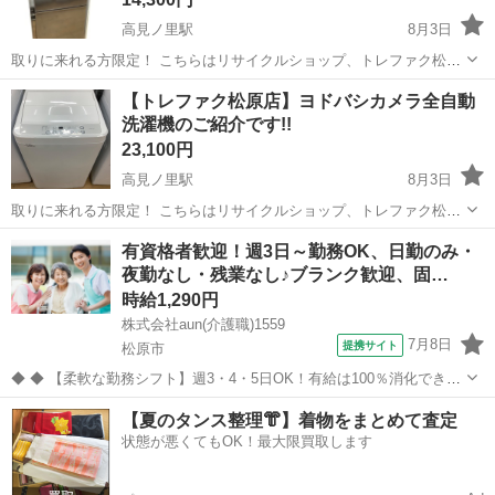
高見ノ里駅
8月3日
取りに来れる方限定！ こちらはリサイクルショップ、トレファク松原
店からの出品です。 ●商品情報 アイテム名：2ドア冷蔵庫 メーカー：
大阪
松原市
高見ノ里駅
キッチン家電
【トレファク松原店】ヨドバシカメラ全自動
ニトリ 年式：2022年製 型番：NTR-106BK 状態：中古品の為細々...
洗濯機のご紹介です!!
23,100円
高見ノ里駅
8月3日
取りに来れる方限定！ こちらはリサイクルショップ、トレファク松原
店からの出品です。 ●商品情報 アイテム名：全自動洗濯機 メーカー：
大阪
松原市
高見ノ里駅
生活家電
ヨドバシカメラ
有資格者歓迎！週3日～勤務OK、日勤のみ・
ヨドバシカメラ 年式：2025年製 型番：HYW-T70 状態：中古品の為...
夜勤なし・残業なし♪ブランク歓迎、固…
時給1,290円
株式会社aun(介護職)1559
7月8日
提携サイト
松原市
◆ ◆ 【柔軟な勤務シフト】週3・4・5日OK！有給は100％消化できま
す！ お休みは事前申請すれば柔軟に対応します。 自分らしい勤務スタ
大阪
松原市
介護
【夏のタンス整理👘】着物をまとめて査定
イル・長期的に働きたい方必見！ スキルを身につけながら、介護経験
状態が悪くてもOK！最大限買取します
を積むことができま...