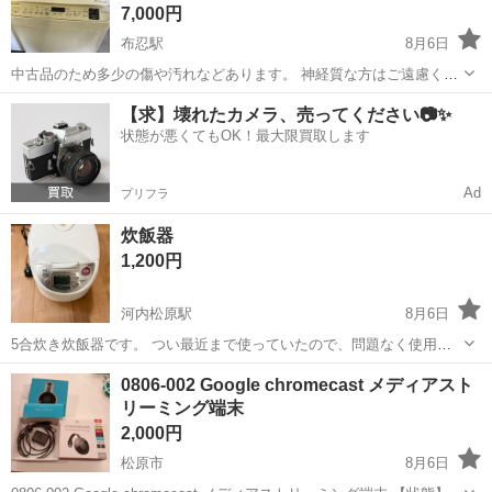
7,000円
布忍駅
8月6日
中古品のため多少の傷や汚れなどあります。 神経質な方はご遠慮くだ
さい。 簡易清掃 説明書なし、脱水ホースがありません 現状品 SHARP
大阪
松原市
布忍駅
生活家電
【求】壊れたカメラ、売ってください📷✨
タテ型洗濯乾燥機 5.5kg/3.5kg 幅56.5cm(ボディ幅5...
状態が悪くてもOK！最大限買取します
Ad
プリフラ
炊飯器
1,200円
河内松原駅
8月6日
5合炊き炊飯器です。 つい最近まで使っていたので、問題なく使用で
きます。 説明書等はありません。 購入時期は覚えていませんが3年以
大阪
松原市
河内松原駅
キッチン家電
0806-002 Google chromecast メディアスト
上まえだと思います。 ハンズマン松原店駐車場、河内松原駅ロータリ
リーミング端末
ーでのお渡しになります。 ...
2,000円
松原市
8月6日