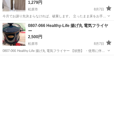
1,279円
松原市
8月7日
今月でお譲り先決まらなければ、破棄します。 立ったまま床をお手軽
に水拭き掃除できる 自走式ヘッドを採用したフロアクリーナー 使いや
大阪
松原市
生活家電
0807-066 Healthy-Life 揚げ丸 電気フライヤ
すいスティックタイプで、これ一本で家中の床をピカピカに 面倒な水
ー
拭き掃除が立ったままで手...
2,500円
松原市
8月7日
0807-066 Healthy-Life 揚げ丸 電気フライヤー 【状態】 ・使用に伴う
多少のスレ、キズ、落としきれない汚れなどございます ・詳細は現地
大阪
松原市
キッチン家電
フライヤー
でご確認ください ・お値引きは出来かねますのでご了承願...