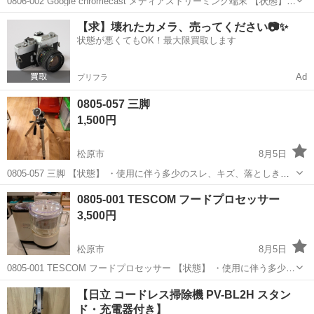
0806-002 Google chromecast メディアストリーミング端末 【状態】
・使用に伴う多少のスレ、キズ、落としきれない汚れなどございます
大阪
松原市
テレビ
chromecast
【求】壊れたカメラ、売ってください📷✨
・詳細は現地でご確認ください ・お値引きは出来かねま...
状態が悪くてもOK！最大限買取します
Ad
プリフラ
0805-057 三脚
1,500円
松原市
8月5日
0805-057 三脚 【状態】 ・使用に伴う多少のスレ、キズ、落としきれ
ない汚れなどございます ・詳細は現地でご確認ください ・お値引きは
大阪
松原市
カメラ
現地
0805-001 TESCOM フードプロセッサー
出来かねますのでご了承願います ※中古品のため、状態についてはご
3,500円
理...
松原市
8月5日
0805-001 TESCOM フードプロセッサー 【状態】 ・使用に伴う多少の
スレ、キズ、落としきれない汚れなどございます ・詳細は現地でご確
大阪
松原市
キッチン家電
現地
【日立 コードレス掃除機 PV-BL2H スタン
認ください ・お値引きは出来かねますのでご了承願います ※中古...
ド・充電器付き】