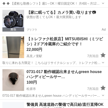
◆ ◆ 【柔軟な勤務シフト】週1～OK！曜日固定OK！ 月4回～月12回
まで、働きたい日数はご相談ください！ 自分らしい勤務スタイル・長
大阪
松原市
介護
【家に眠ってる】カメラ買い取ります📷
期的に働きたい方必見！ 【職場環境良好】ブランク可◎20～40代が活
状態が悪くてもOK！最大限買取します
躍中！ 在籍す...
Ad
プリフラ
【トレファク松原店】MITSUBISHI（ミツビ
シ）2ドア冷蔵庫のご紹介です！
22,000円
高見ノ里駅
7月31日
取りに来れる方限定！ こちらはリサイクルショップ、トレファク松原
店からの出品です。 ●商品情報 アイテム名：2ドア冷蔵庫 メーカー：
大阪
松原市
高見ノ里駅
キッチン家電
トレファク
0731-017 動作確認出来ませんgreen house
MITSUBISHI 年式：2023年製 型番：MRーP17HーH 容量...
ハンディビールサー…
100円
松原市
7月31日
0731-017 動作確認出来ませんgreen house ハンディビールサーバー
【状態】 ・使用に伴う多少のスレ、キズ、落としきれない汚れなどご
大阪
松原市
オーディオ
ビールサーバー
警備員 高速道路の警備で高日給/直行直帰OK
ざいます ・詳細は現地でご確認ください ・お値引きは出来かね...