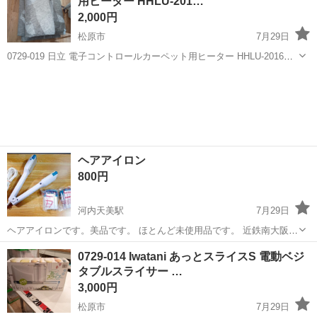
用ヒーター HHLU-201…
2,000円
松原市
7月29日
0729-019 日立 電子コントロールカーペット用ヒーター HHLU-2016
2016年製 【状態】 ・使用に伴う多少のスレ、キズ、落としきれない
大阪
松原市
季節、空調家電
カーペット
汚れなどございます ・詳細は現地でご確認ください ・お値引...
ヘアアイロン
800円
河内天美駅
7月29日
ヘアアイロンです。美品です。 ほとんど未使用品です。 近鉄南大阪
線・河内天美駅までもしくは天王寺駅まで引き取りに来て下さる方大
大阪
松原市
河内天美駅
美容家電
ヘアアイロン
0729-014 Iwatani あっとスライスS 電動ベジ
歓迎です。 ✳︎ 他の物も出品していますのでご確認お願いします。
タブルスライサー …
3,000円
松原市
7月29日