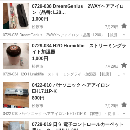
多少のスレ、キズ、落としきれない汚れなどございます ・詳細は現地
大阪
松原市
生活家電
体重計
0729-038 DreamGenius 2WAYヘアアイロ
でご確認ください ・お値引きは出来かねますのでご了...
ン（品番: L20…
1,000円
松原市
7月29日
0729-038 DreamGenius 2WAYヘアアイロン（品番: L200） 【状態】
・使用に伴う多少のスレ、キズ、落としきれない汚れなどございます
大阪
松原市
美容家電
ヘアアイロン
0729-034 H2O Humidifie ストリーミングラ
・詳細は現地でご確認ください ・お値引きは出来かね...
イト加湿器
1,000円
松原市
7月29日
0729-034 H2O Humidifie ストリーミングライト加湿器 【状態】 ・使
用に伴う多少のスレ、キズ、落としきれない汚れなどございます ・詳
大阪
松原市
季節、空調家電
0422-010 パナソニック ヘアアイロン
細は現地でご確認ください ・お値引きは出来かねますのでご...
EH1711P-K
800円
松原市
7月29日
0422-010 パナソニック ヘアアイロン EH1711P-K 【状態】 ・使用に
伴う多少のスレ、キズ、落としきれない汚れなどございます ・詳細は
大阪
松原市
家電
現地
0729-019 日立 電子コントロールカーペット
現地でご確認ください ・お値引きは出来かねますのでご了承願い...