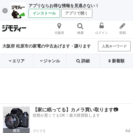
アプリならお得な情報を見逃さない！
インストール
アプリで開く
大阪府
検索
ログイン
投稿
大阪府 松原市の家電の中古あげます・譲ります
人気キーワード
エリア
ジャンル
詳細
新着順
【家に眠ってる】カメラ買い取ります📷
状態が悪くてもOK！最大限買取します
Ad
プリフラ