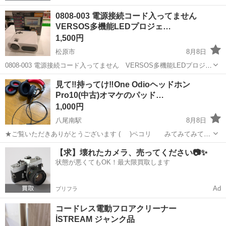
0808-003 電源接続コード入ってません
VERSOS多機能LEDプロジェ…
1,500円
松原市
8月8日
0808-003 電源接続コード入ってません VERSOS多機能LEDプロジェ
クター 【状態】 ・使用に伴う多少のスレ、キズ、落としきれない汚れ
大阪
松原市
その他
プロジェクター
見て‼️持ってけ‼️One Odioヘッドホン
などございます ・詳細は現地でご確認ください ・お値引きは出来か...
Pro10(中古)オマケのパッド…
1,000円
八尾南駅
8月8日
★ご覧いただきありがとうございます (_ _)ペコリ みてみてみてち
ょーだい❗️ ★同時期(購入時期は今年の7月です。)に家人が同じモデル
大阪
松原市
八尾南駅
オーディオ
One
【求】壊れたカメラ、売ってください📷✨
を購入したので片方を出品します。オマケで交換用イヤーパッドもお
状態が悪くてもOK！最大限買取します
付けします。数回しか使...
Ad
プリフラ
コードレス電動フロアクリーナー
İSTREAM ジャンク品