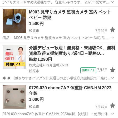
アイリスオーヤマの洗濯機です。 容量4.5キロです。 2025年製です。
型番写真に載せております。
大阪
松原市
河内天美駅
生活家電
M903 見守りカメラ 監視カメラ 室内 ペット
ベビー 防犯
1,500円
松原市
7月29日
商品 M903 見守りカメラ 監視カメラ 室内 ペット ベビー 防犯 品番
年式 色 寸法 横幅 85ｍｍ 奥行 70ｍｍ 高さ 110ｍ
大阪
松原市
その他
監視カメラ
介護デビュー歓迎！無資格・未経験OK、無料
ｍ ※サイズは...
資格取得支援制度あり♪週4日～勤務O…
時給1,290円
株式会社aun(介護職)0923
7月8日
提携サイト
松原市
◆ ◆ 《働きやすさバツグン》風通しのよい環境◎介護施設で一緒に働
きませんか？ スタッフのサポート体制やのびのびとした職場環境も魅
大阪
松原市
介護
0729-039 chocoZAP 体重計 CM3-HM 2023
力のひとつ！ みんなが働きやすい環境づくりに注力しています。 私た
年製
ちと一緒にお仕事始めませ...
1,000円
松原市
7月29日
0729-039 chocoZAP 体重計 CM3-HM 2023年製 【状態】 ・使用に伴う