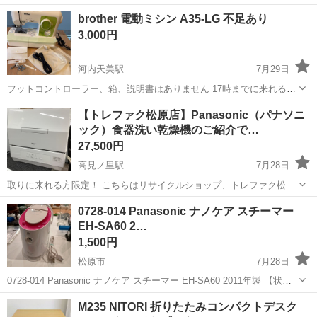
【状態】 ・使用に伴う多少のスレ、キズ、落としきれない汚れなどご
大阪
松原市
季節、空調家電
brother 電動ミシン A35-LG 不足あり
ざいます ・詳細は現地でご確認ください ・お値引きは出来かね...
3,000円
河内天美駅
7月29日
フットコントローラー、箱、説明書はありません 17時までに来れる方
お願いします
大阪
松原市
河内天美駅
生活家電
【トレファク松原店】Panasonic（パナソニ
ック）食器洗い乾燥機のご紹介で…
27,500円
高見ノ里駅
7月28日
取りに来れる方限定！ こちらはリサイクルショップ、トレファク松原
店からの出品です。 ●商品情報 アイテム名：食器洗い乾燥機 メーカ
大阪
松原市
高見ノ里駅
キッチン家電
トレファク
0728-014 Panasonic ナノケア スチーマー
ー：Panasonic（パナソニック） 年式：2025年製 型番：NP-TCR...
EH-SA60 2…
1,500円
松原市
7月28日
0728-014 Panasonic ナノケア スチーマー EH-SA60 2011年製 【状
態】 ・使用に伴う多少のスレ、キズ、落としきれない汚れなどござい
大阪
松原市
美容家電
ナノケア
M235 NITORI 折りたたみコンパクトデスク
ます ・詳細は現地でご確認ください ・お値引きは出...