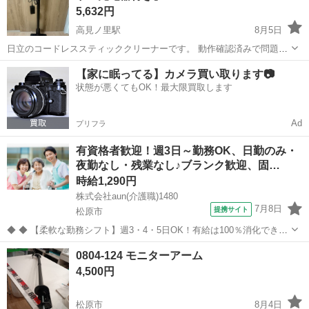
5,632円
高見ノ里駅
8月5日
日立のコードレススティッククリーナーです。 動作確認済みで問題な
く使用できます。 【商品内容】 ・掃除機本体 ・充電器 ・スタンド
大阪
松原市
高見ノ里駅
生活家電
充電器
【家に眠ってる】カメラ買い取ります📷
【状態】 使用に伴う細かな傷はありますが、全体的に比較的きれいで
状態が悪くてもOK！最大限買取します
す。 簡易清掃済みです...
Ad
プリフラ
有資格者歓迎！週3日～勤務OK、日勤のみ・
夜勤なし・残業なし♪ブランク歓迎、固…
時給1,290円
株式会社aun(介護職)1480
7月8日
提携サイト
松原市
◆ ◆ 【柔軟な勤務シフト】週3・4・5日OK！有給は100％消化できま
す！ お休みは事前申請すれば柔軟に対応します。 自分らしい勤務スタ
大阪
松原市
介護
0804-124 モニターアーム
イル・長期的に働きたい方必見！ スキルを身につけながら、介護経験
4,500円
を積むことができま...
松原市
8月4日