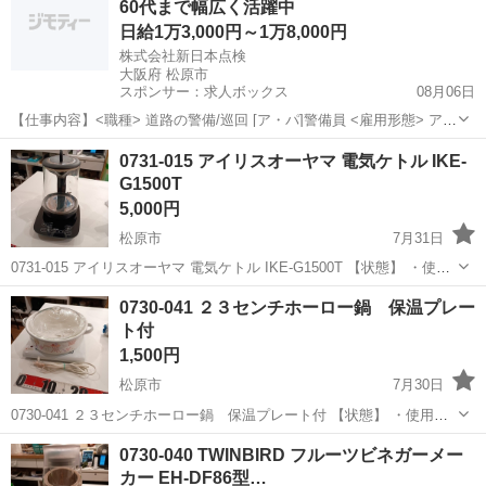
60代まで幅広く活躍中
日給1万3,000円～1万8,000円
株式会社新日本点検
大阪府 松原市
スポンサー：求人ボックス
08月06日
【仕事内容】<職種> 道路の警備/巡回 [ア・パ]警備員 <雇用形態> アル
バイト・パート <給与> [ア・パ]日給13,000円～18,000円 1日勤 日給:1
アルバイト・パート
0731-015 アイリスオーヤマ 電気ケトル IKE-
万3,000円～1万7,000円 2夜勤 日給:1万4,000円～...
G1500T
5,000円
松原市
7月31日
0731-015 アイリスオーヤマ 電気ケトル IKE-G1500T 【状態】 ・使用
に伴う多少のスレ、キズ、落としきれない汚れなどございます ・詳細
大阪
松原市
キッチン家電
電気ケトル
0730-041 ２３センチホーロー鍋 保温プレー
は現地でご確認ください ・お値引きは出来かねますのでご了承...
ト付
1,500円
松原市
7月30日
0730-041 ２３センチホーロー鍋 保温プレート付 【状態】 ・使用に
伴う多少のスレ、キズ、落としきれない汚れなどございます ・詳細は
大阪
松原市
キッチン家電
ホーロー
0730-040 TWINBIRD フルーツビネガーメー
現地でご確認ください ・お値引きは出来かねますのでご了承願います
カー EH-DF86型…
※...