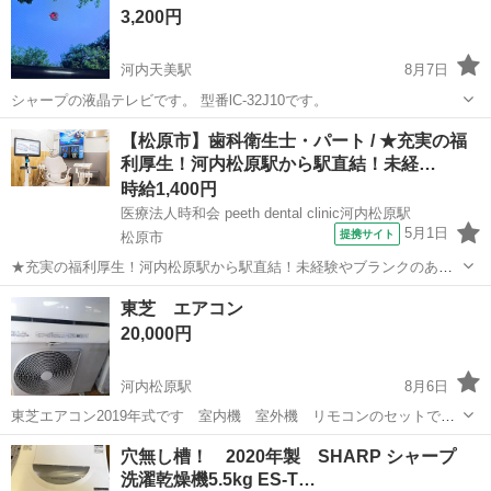
3,200円
河内天美駅
8月7日
シャープの液晶テレビです。 型番lC-32J10です。
大阪
松原市
河内天美駅
テレビ
【松原市】歯科衛生士・パート / ★充実の福
利厚生！河内松原駅から駅直結！未経…
時給1,400円
医療法人時和会 peeth dental clinic河内松原駅
5月1日
提携サイト
松原市
★充実の福利厚生！河内松原駅から駅直結！未経験やブランクのある
方でも、分かるまで丁寧に指導があるので、安心してお仕事スタート
大阪
松原市
歯科衛生士
東芝 エアコン
できます★ 時給： 1,400円~ ※経験・能力により優遇 ※歯科衛生士学
20,000円
校の学生は時給1,100...
河内松原駅
8月6日
東芝エアコン2019年式です 室内機 室外機 リモコンのセットです
ガス回収済みですが不足の場合は購入者さんで補充お願いします
大阪
松原市
河内松原駅
季節、空調家電
東芝
穴無し槽！ 2020年製 SHARP シャープ
洗濯乾燥機5.5kg ES-T…