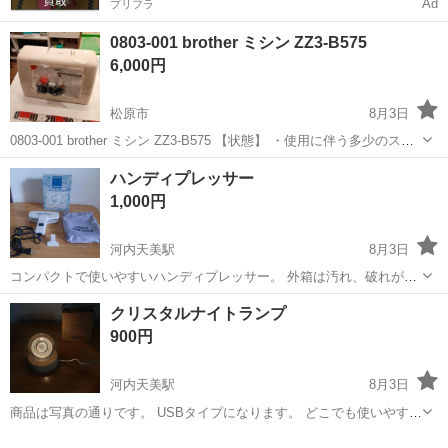
Ad
プリフラ
0803-001 brother ミシン ZZ3-B575
6,000円
松原市
8月3日
0803-001 brother ミシン ZZ3-B575 【状態】 ・使用に伴う多少のス
レ、キズ、落としきれない汚れなどございます ・詳細は現地でご確認
大阪
松原市
生活家電
brother
ハンディプレッサー
ください ・お値引きは出来かねますのでご了承願います ...
1,000円
河内天美駅
8月3日
コンパクトで使いやすいハンディプレッサー。 外箱は汚れ、破れがあ
ります。 商品は未使用品に近いです。 通電確認済み。 1番目の写真で
大阪
松原市
河内天美駅
生活家電
コンパクト
クリスタルナイトランプ
写っている物全てです。 - モデル名: HANDY PRESSER - 付属品: 収納
900円
袋 ...
河内天美駅
8月3日
商品は写真の通りです。 USBタイプになります。 どこでも使いやすい
と思います。 外箱汚れ、破れがあります。 近鉄南大阪線・河内天美駅
大阪
松原市
河内天美駅
生活家電
USB