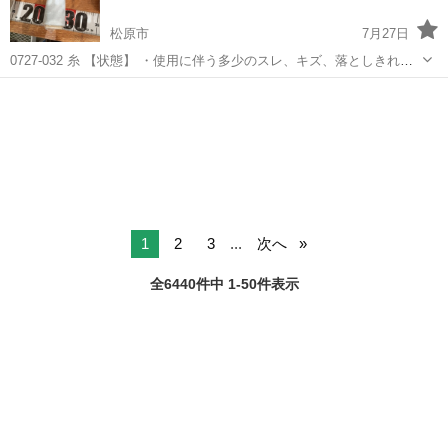
松原市
7月27日
0727-032 糸 【状態】 ・使用に伴う多少のスレ、キズ、落としきれな
い汚れなどございます ・詳細は現地でご確認ください ・お値引きは出
大阪
松原市
生活家電
現地
来かねますのでご了承願います ※中古品のため、状態についてはご理
解...
1
2
3
...
次へ
全6440件中 1-50件表示