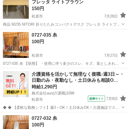
フレッタ ライトブラウン
150円
松原市
7月28日
商品 M235 NITORI 折りたたみコンパクトデスク フレッタ ライトブラ
ウン 品番 年式 色 ホワイト 寸法 横幅 500ｍｍ 奥行 450ｍ
大阪
松原市
季節、空調家電
フレッタ
0727-035 糸
ｍ 高さ 35...
100円
松原市
7月27日
0727-035 糸 【状態】 ・使用に伴う多少のスレ、キズ、落としきれな
い汚れなどございます ・詳細は現地でご確認ください ・お値引きは出
大阪
松原市
生活家電
現地
介護資格を活かして無理なく復職♪週3日～・
来かねますのでご了承願います ※中古品のため、状態についてはご理
日勤のみ・夜勤なし・土日休みも相談O…
解...
時給1,290円
株式会社aun(介護職)1098
7月8日
提携サイト
松原市
◆ ◆ 【柔軟な勤務シフト】週3～OK！土日休みOK！介護施設でスタ
ッフ募集中 お休みは事前申請すれば柔軟に対応します。 自分らしい勤
大阪
松原市
介護
0727-032 糸
務スタイル・長期的に働きたい方必見！ スキルを身につけながら、介
100円
護経験を積むことができ...