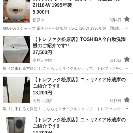
ZH18-W 1995年製
5,000円
松原市
8月4日
0804-078 シャープ 電子ジャー炊飯器 KS-ZH18-W 1995年製 【状態】
・使用に伴う多少のスレ、キズ、落としきれない汚れなどございます
大阪
松原市
キッチン家電
1995年製
【トレファク松原店】TOSHIBA全自動洗濯
・詳細は現地でご確認ください ・お値引きは出来かねます...
機のご紹介です!!
27,500円
高見ノ里駅
8月3日
取りに来れる方限定！ こちらはリサイクルショップ、トレファク松原
店からの出品です。 ●商品情報 アイテム名：全自動洗濯機 メーカー：
大阪
松原市
高見ノ里駅
生活家電
トレファク
【トレファク松原店】ニトリ2ドア冷蔵庫の
TOSHIBA（トーシバ） 年式：2023年製 型番：AW-7GM2 状態...
ご紹介です!!
13,200円
高見ノ里駅
8月3日
取りに来れる方限定！ こちらはリサイクルショップ、トレファク松原
店からの出品です。 ●商品情報 アイテム名：2ドア冷蔵庫 メーカー：
大阪
松原市
高見ノ里駅
キッチン家電
トレファク
【トレファク松原店】ニトリ2ドア冷蔵庫の
ニトリ 年式：2022年製 型番：NTR-106WH 状態：中古品の為細々...
ご紹介です!!
14,300円