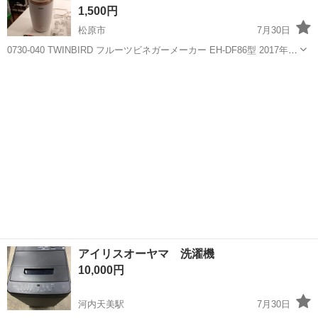
1,500円
松原市
7月30日
0730-040 TWINBIRD フルーツビネガーメーカー EH-DF86型 2017年製
【状態】 ・使用に伴う多少のスレ、キズ、落としきれない汚れなどご
大阪
松原市
キッチン家電
ざいます ・詳細は現地でご確認ください ・お値引き...
アイリスオーヤマ 洗濯機
10,000円
河内天美駅
7月30日