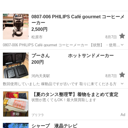
0807-006 PHILIPS Café gourmet コーヒーメ
ーカー
2,500円
松原市
8月7日
0807-006 PHILIPS Café gourmet コーヒーメーカー 【状態】 ・使用に
伴う多少のスレ、キズ、落としきれない汚れなどございます ・詳細は
大阪
松原市
キッチン家電
現地
プーさん ホットサンドメーカー
現地でご確認ください ・お値引きは出来かねますの...
200円
河内天美駅
8月7日
数回使用していました 稼動品ですが古いです 取りに来てくださる方
大阪
松原市
河内天美駅
家電
【夏のタンス整理👘】着物をまとめて査定
状態が悪くてもOK！最大限買取します
Ad
プリフラ
シャープ 液晶テレビ