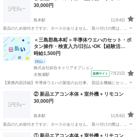
30,000円
島本駅
11月4日
新品のため箱付きですが、ホースがありません。 取り付けの際は、個
人で業者手配とホース代をご負担ください。
大阪
三島郡
島本駅
生活家電
個人
＜三島郡島本町＞半導体ウエハのセット・ボ
タン操作・検査入力/日払いOK【経験活…
時給1,500円
日払い
株式会社綜合キャリアオプション
7月21日
提携サイト
水無瀬駅
【業務内容詳細】半導体ウエハの製造のお仕事。 部品を機械にセット
しボタン操作や出来たものの検査、 検査結果の入力など。 ・割れやす
大阪
三島郡
水無瀬駅
工場
② 新品エアコン本体 + 室外機 + リモコン
くかつ高価な製品および機械を扱います・2～3つの作業を順番に行な
30,000円
っていただきます(マルチタスク...
島本駅
11月4日
新品のため箱付きですが、ホースがありません。 取り付けの際は、個
人で業者手配とホース代をご負担ください。
大阪
三島郡
島本駅
生活家電
個人
① 新品エアコン本体 + 室外機 + リモコン