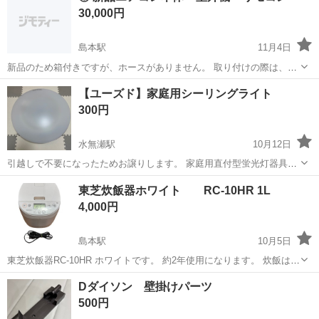
30,000円
島本駅
11月4日
新品のため箱付きですが、ホースがありません。 取り付けの際は、個
人で業者手配とホース代をご負担ください。
大阪
三島郡
島本駅
家電
個人
【ユーズド】家庭用シーリングライト
300円
水無瀬駅
10月12日
引越しで不要になったためお譲りします。 家庭用直付型蛍光灯器具
LHE-90232E2 丸善電機株式会社 2006年製 問題なく使用可能です。 ご
大阪
三島郡
水無瀬駅
生活家電
シーリングライト
東芝炊飯器ホワイト RC-10HR 1L
入用の方、よろしくお願いいたします。
4,000円
島本駅
10月5日
東芝炊飯器RC-10HR ホワイトです。 約2年使用になります。 炊飯は問
題ありません。 段ボールに入れてのお渡しになります。 平日19時から
大阪
三島郡
島本駅
キッチン家電
東芝
Dダイソン 壁掛けパーツ
21時まで可能な方でお願いいたします。 土日祝は相談にて対応可能で
500円
す。