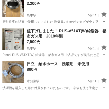
3,200円
島本駅
5月14日
府営住宅の浴室で使用していました 換気扇のおかげでカビが全く発生
しませんでした どうぞよろしくお願い致します
大阪
三島郡
島本駅
季節、空調家電
換気扇
値下げしました！ RUS-V51XT(W)給湯器 都
市ガス用 2018年製
7,500円
島本駅
5月13日
Rinnai RUS-V51XT(W) 給湯器 都市ガス用 中古品ですが美品だと思い
ます 2018年製です どうぞよろしくお願い致します
大阪
三島郡
島本駅
生活家電
給湯器
日立 給水ホース 洗濯用 未使用
800円
水無瀬駅
5月11日
洗濯機を購入した際に付属されていたものです。 今後も使う予定がな
いため出品します。
大阪
三島郡
水無瀬駅
生活家電
ホース