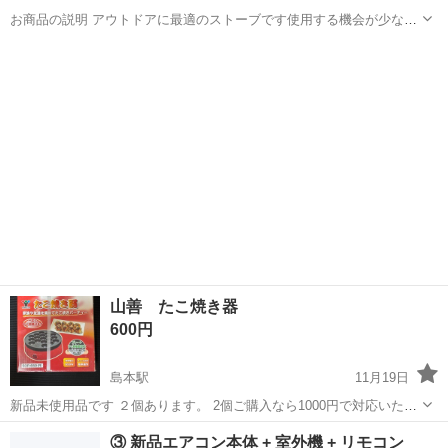
お商品の説明 アウトドアに最適のストーブです使用する機会が少なく
出品いたしました。 電化製品の時間経過によって発生する色変色と使
大阪
三島郡
島本駅
季節、空調家電
HITACHI
用に伴う多少のキズはありますが目立ったキズはなく比較的キレイな
お品です。 通電し、動作確認...
山善 たこ焼き器
600円
島本駅
11月19日
新品未使用品です ２個あります。 2個ご購入なら1000円で対応いたし
ます。 1個なら600円なります。 お値引きは対応しておりません。
大阪
三島郡
島本駅
生活家電
山善
③ 新品エアコン本体 + 室外機 + リモコン