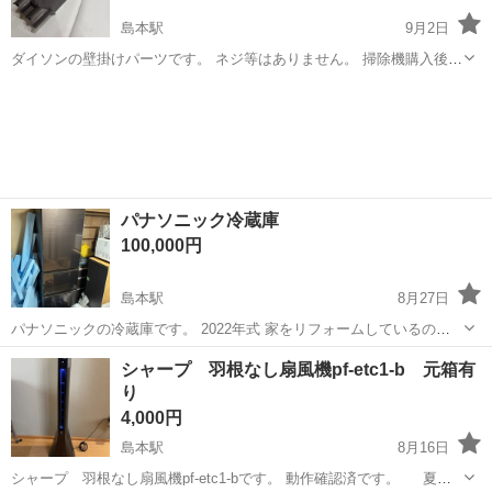
島本駅
9月2日
ダイソンの壁掛けパーツです。 ネジ等はありません。 掃除機購入後、
このパーツは一度も使用せず自宅保管していました。
大阪
三島郡
島本駅
生活家電
ダイソン
パナソニック冷蔵庫
100,000円
島本駅
8月27日
パナソニックの冷蔵庫です。 2022年式 家をリフォームしているので
冷蔵庫も買い替えのため出品します。
大阪
三島郡
島本駅
キッチン家電
パナソニック
シャープ 羽根なし扇風機pf-etc1-b 元箱有
り
4,000円
島本駅
8月16日
シャープ 羽根なし扇風機pf-etc1-bです。 動作確認済です。 夏の