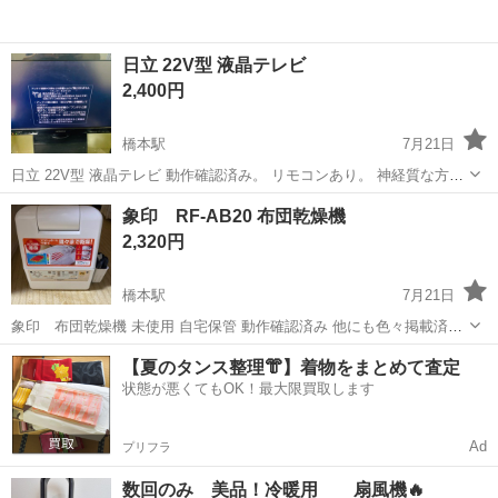
日立 22V型 液晶テレビ
2,400円
橋本駅
7月21日
日立 22V型 液晶テレビ 動作確認済み。 リモコンあり。 神経質な方は
ご辞退下さい。 他にも色々掲載済みです。 おまとめの際はお値下げも
大阪
三島郡
橋本駅
テレビ
象印 RF-AB20 布団乾燥機
いたします。 質問等ございましたらお教え下さい。
2,320円
橋本駅
7月21日
象印 布団乾燥機 未使用 自宅保管 動作確認済み 他にも色々掲載済み
です。 おまとめ際はお値下げもいたします。
大阪
三島郡
橋本駅
生活家電
【夏のタンス整理👘】着物をまとめて査定
状態が悪くてもOK！最大限買取します
Ad
プリフラ
数回のみ 美品！冷暖用 扇風機🔥