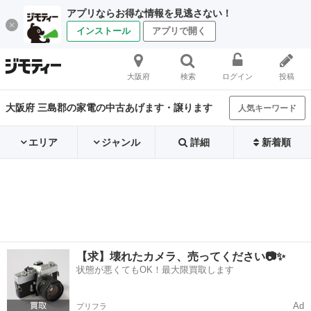
アプリならお得な情報を見逃さない！
インストール
アプリで開く
大阪府
検索
ログイン
投稿
大阪府 三島郡の家電の中古あげます・譲ります
人気キーワード
エリア
ジャンル
詳細
新着順
【求】壊れたカメラ、売ってください📷✨
状態が悪くてもOK！最大限買取します
Ad
プリフラ