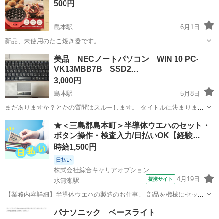
500円
島本駅
6月1日
新品、未使用のたこ焼き器です。
大阪
三島郡
島本駅
キッチン家電
き器
美品 NECノートパソコン WIN 10 PC-
VK13MBB7B SSD2…
3,000円
島本駅
5月8日
まだありますか？とかの質問はスルーします。 タイトルに決まりまし
たがない限りお取引可能です。 美品 NECノートパソコン WIN 10
大阪
三島郡
島本駅
その他
NEC
★＜三島郡島本町＞半導体ウエハのセット・
PC-VK13MBB7B HDDからSDD２４０GBに交換しております。...
ボタン操作・検査入力/日払いOK【経験…
時給1,500円
日払い
株式会社綜合キャリアオプション
4月19日
提携サイト
水無瀬駅
【業務内容詳細】半導体ウエハの製造のお仕事。 部品を機械にセット
しボタン操作や出来たものの検査、 検査結果の入力など。 ・割れやす
大阪
三島郡
水無瀬駅
工場
パナソニック ベースライト
くかつ高価な製品および機械を扱います・2～3つの作業を順番に行な