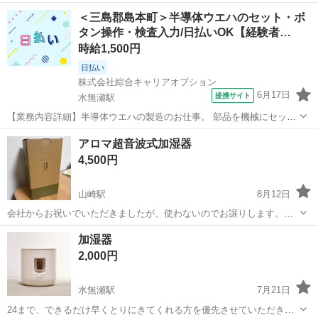
お風呂上がりの脱衣所とか狭い場所では邪魔にならず便利でした。 小
大阪
三島郡
島本駅
季節、空調家電
シャープ
＜三島郡島本町＞半導体ウエハのセット・ボ
さいお子さんのおられる方にもおすすめです。 羽根がないので子供の
タン操作・検査入力/日払いOK【経験者…
指が安全ガ...
時給1,500円
日払い
株式会社綜合キャリアオプション
6月17日
提携サイト
水無瀬駅
【業務内容詳細】半導体ウエハの製造のお仕事。 部品を機械にセット
しボタン操作や出来たものの検査、 検査結果の入力など。 ・割れやす
大阪
三島郡
水無瀬駅
工場
アロマ超音波式加湿器
くかつ高価な製品および機械を扱います・2～3つの作業を順番に行な
4,500円
っていただきます(マルチタスク...
山崎駅
8月12日
会社からお祝いでいただきましたが、使わないのでお譲りします。新
品未使用です。 何か質問があればメッセージをください！
大阪
三島郡
山崎駅
季節、空調家電
会社
加湿器
2,000円
水無瀬駅
7月21日
24まで、できるだけ早くとりにきてくれる方を優先させていただきま