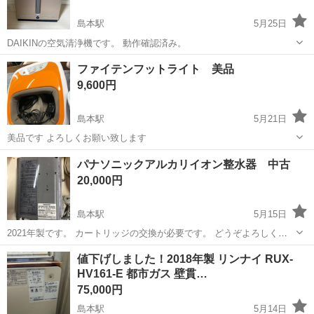
島本駅
5月25日
DAIKINの空気清浄機です。 動作確認済み。
大阪
三島郡
島本駅
季節、空調家電
ファイテンフットライト 美品
9,600円
島本駅
5月21日
美品です よろしくお願い致します
大阪
三島郡
島本駅
季節、空調家電
ファイテン
パナソニックアルカリイオン整水器 中古
20,000円
島本駅
5月15日
2021年製です。 カートリッジの交換が必要です。 どうぞよろしくお
願い致します。
大阪
三島郡
島本駅
キッチン家電
カートリッジ
値下げしました！2018年製 リンナイ RUX-
HV161-E 都市ガス 壁貫…
75,000円
島本駅
5月14日