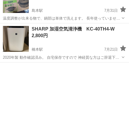
島本駅
7月31日
温度調整が出来る物で、鍋部は単体で洗えます。 長年使っていません
ので保証出来ませんが。 値下げしました。
大阪
三島郡
島本駅
キッチン家電
SHARP 加湿空気清浄機 KC-40TH4-W
2,800円
橋本駅
7月21日
2020年製 動作確認済み。 自宅保存ですので 神経質な方はご辞退下さ
い。 他にも色々掲載済みです。 おまとめの際はお値下げもいたしま
大阪
三島郡
橋本駅
季節、空調家電
す。