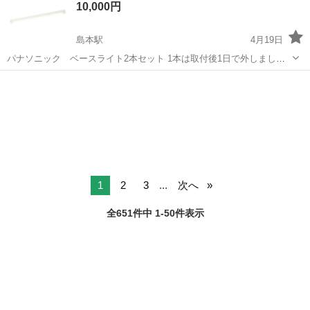
10,000円
っていただきます(マルチタスク...
島本駅
4月19日
パナソニック ベースライト2本セット 1本は取付後1日で外しまし
た。 （取付跡あり） 1本は開封なし新品です。 パナソニック
大阪
三島郡
島本駅
その他
パナソニック
（Panasonic） LED ベースライト キッチン 天井壁直付型
LGB52122LE1 ...
1
2
3
...
次へ
全651件中 1-50件表示