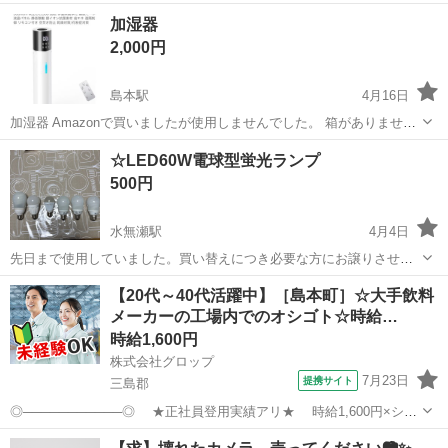
大阪
三島郡
島本駅
キッチン家電
加湿器
2,000円
島本駅
4月16日
加湿器 Amazonで買いましたが使用しませんでした。 箱がありませ
ん。 三島郡島本町引き取りお願いします。
大阪
三島郡
島本駅
季節、空調家電
Amazon
☆LED60W電球型蛍光ランプ
500円
水無瀬駅
4月4日
先日まで使用していました。買い替えにつき必要な方にお譲りさせて
いただきます。 全て使用出来ます。
大阪
三島郡
水無瀬駅
その他
NEC
【20代～40代活躍中】［島本町］☆大手飲料
メーカーの工場内でのオシゴト☆時給…
時給1,600円
株式会社グロップ
7月23日
提携サイト
三島郡
◎───────────◎ ★正社員登用実績アリ★ 時給1,600円×シフ
ト制 ◎───────────◎ 大手飲料メーカーの工場内で カウンターリ
大阪
三島郡
仕分け