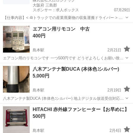
株式会社大日ロジテック
大阪府 三島郡
スポンサー：求人ボックス
07月29日
【仕事内容】< 4tトラックでの産業廃棄物の収集運搬ドライバー > こ
んな方歓迎!/ ー 運転が好きな方 体を動かす仕事がしたい方 ルールを
アルバイト・パート
エアコン用リモコン 中古
守りコツコツ安全運転ができる方 ー <業務内容> =具体的には= ⏩中型
400円
トラック(4tワイ...
島本駅
2月21日
エアコン用のリモコンです 一つ500円です どうぞよろしくお願い致し
ます
大阪
三島郡
島本駅
季節、空調家電
リモコン
八木アンテナ製DUCA (本体色∶シルバー)
5,000円
島本駅
2月19日
八木アンテナ製DUCA (本体色∶シルバー) 地上デジタル放送受信対応セ
ミサーキュラー型UHFアンテナ サイズ 高さ∶584mm 直径∶87mm ス
大阪
三島郡
島本駅
テレビ
屋外
HITACHI 赤外線ファンヒーター【お早めに】
タンド直径∶154mm 屋外で使用しておりましたので相応の汚れはあり
500円
ま...
島本駅
2月4日