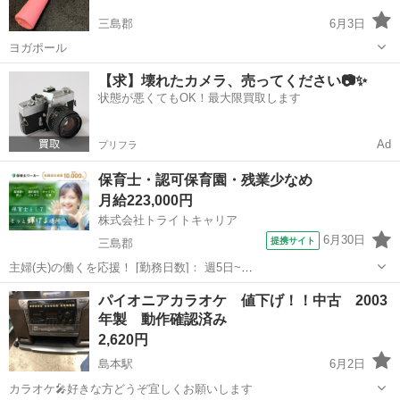
三島郡
6月3日
ヨガポール
大阪
三島郡
家電
ポール
【求】壊れたカメラ、売ってください📷✨
状態が悪くてもOK！最大限買取します
Ad
プリフラ
保育士・認可保育園・残業少なめ
月給223,000円
株式会社トライトキャリア
6月30日
提携サイト
三島郡
主婦(夫)の働くを応援！ [勤務日数]： 週5日~
07:30~17:00/08:30~18:00/09:00~19:00 [勤務地・最寄駅]： 大阪府三島
大阪
三島郡
保育士
パイオニアカラオケ 値下げ！！中古 2003
郡島本町江川1-15-17 12号 株式会社 パワフルケア R...
年製 動作確認済み
2,620円
島本駅
6月2日
カラオケ🎤好きな方どうぞ宜しくお願いします