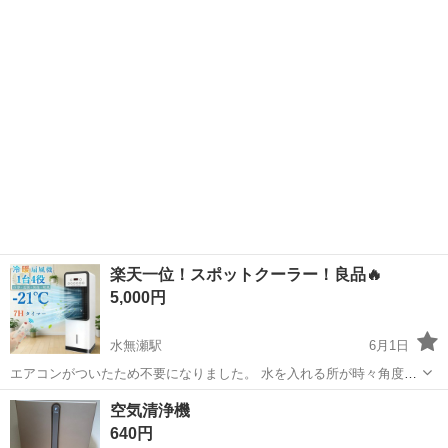
大阪
三島郡
島本駅
オーディオ
2003年製
楽天一位！スポットクーラー！良品🔥
5,000円
水無瀬駅
6月1日
エアコンがついたため不要になりました。 水を入れる所が時々角度に
よってもれるが 冷風も問題無し！！ 楽天ランキング一位で、口コミも
大阪
三島郡
水無瀬駅
季節、空調家電
冷風
空気清浄機
良くて 購入しましたが、使わなくなったため！ 比較的軽いので移動し
640円
やすい！ 写真にうつって...