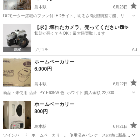
島本駅
6月23日
DCモーター搭載のファン付LEDライト、明るさ3段階調整可能、リモ
コン操作対応。 - 商品名: ファン付LEDライト - リモコン機能: あり -
大阪
三島郡
島本駅
季節、空調家電
【求】壊れたカメラ、売ってください📷✨
明るさ調整: 3段階 - DCモーター: 搭載 - 型番: D...
状態が悪くてもOK！最大限買取します
Ad
プリフラ
ホームベーカリー
6,000円
島本駅
6月22日
新品・未使用 品番: PY-E635W 色: ホワイト 購入金額:22,000
大阪
三島郡
島本駅
キッチン家電
ホワイト
ホームベーカリー
800円
島本駅
6月21日
ツインバード ホームベーカリー。 使用済みパンケースの他に新品の