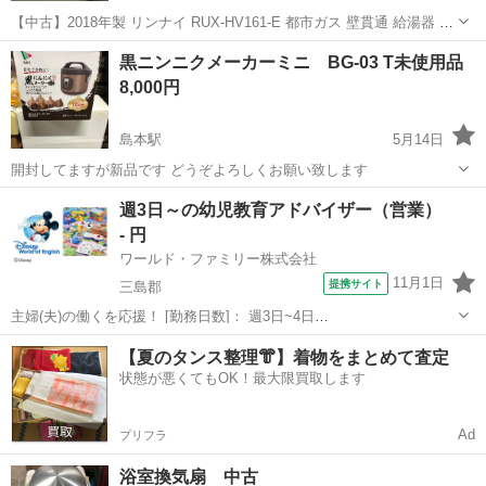
【中古】2018年製 リンナイ RUX-HV161-E 都市ガス 壁貫通 給湯器 浴
槽付です 浴槽サイズは117✖️71です 美品だと思います どうぞよろしく
大阪
三島郡
島本駅
その他
RUX
黒ニンニクメーカーミニ BG-03 T未使用品
お願い致します
8,000円
島本駅
5月14日
開封してますが新品です どうぞよろしくお願い致します
大阪
三島郡
島本駅
季節、空調家電
黒ニンニク
週3日～の幼児教育アドバイザー（営業）
- 円
ワールド・ファミリー株式会社
11月1日
提携サイト
三島郡
主婦(夫)の働くを応援！ [勤務日数]： 週3日~4日
09:30~17:30/09:00~12:00/13:00~17:00/10:00~16:00 [勤務地・最寄
大阪
三島郡
営業
【夏のタンス整理👘】着物をまとめて査定
駅]： 大阪府三島郡 ※勤務エリア選択可 ワールド・...
状態が悪くてもOK！最大限買取します
Ad
プリフラ
浴室換気扇 中古