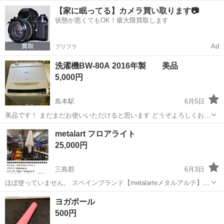
ケース、 取扱説明書付き。 使用出来ます。
大阪
三島郡
島本駅
キッチン家電
ケース
【家に眠ってる】カメラ買い取ります📷
状態が悪くてもOK！最大限買取します
Ad
プリフラ
洗濯機BW-80A 2016年製 美品
5,000円
島本駅
6月5日
美品です！ まだまだお使いいただけると思います どうぞよろしくお願
い致します
大阪
三島郡
島本駅
生活家電
使い
metalart フロアライト
25,000円
三島郡
6月3日
ほぼ使っていません。 スペインブランド【metalarteメタルアルテ】照
明 メーカー/ブランド METALARTE(メタルアル
大阪
三島郡
家電
ライト
ヨガポール
テ)/LUMINABELLA(ルミナベッラ)
500円