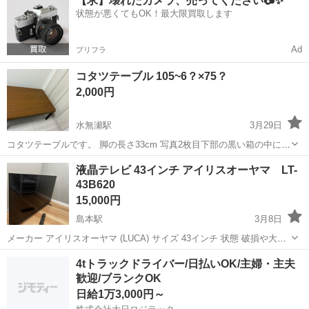
【求】壊れたカメラ、売ってください📷✨
フトを用いた運搬、梱包作業をお任せします♪ ◆仕事内容 （雇入れ直
状態が悪くてもOK！最大限買取します
後）...
Ad
プリフラ
コタツテーブル 105~6？×75？
2,000円
水無瀬駅
3月29日
コタツテーブルです。 脚の長さ33cm 写真2枚目下部の黒い箱の中にコ
ンセントが入っています。 写真3枚目に小さな傷があります。 サイズ
大阪
三島郡
水無瀬駅
季節、空調家電
コタツ
液晶テレビ 43インチ アイリスオーヤマ LT-
はテーブル端がカーブしているため、正確な計測が出来ていません。
43B620
ご了承ください。
15,000円
島本駅
3月8日
メーカー アイリスオーヤマ (LUCA) サイズ 43インチ 状態 破損や大き
な傷ありませんが、数年使用してたので小さな傷はあります。 動作確
大阪
三島郡
島本駅
テレビ
43インチ
4tトラックドライバー/日払いOK/主婦・主夫
認済みです。 付属品 リモコンあり 電源コードあり (テレビケーブルや
歓迎/ブランクOK
HDM...
日給1万3,000円～