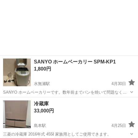
SANYO ホームベーカリー SPM-KP1
1,800円
水無瀬駅
4月30日
SANYO ホームベーカリーです。数年前までパンを焼いて問題なく使
えていました。最近は全く使用する機会がなく、出品いたしました。
大阪
三島郡
水無瀬駅
キッチン家電
SANYO
冷蔵庫
通電確認済みです。 パンケースを取り出してから本体の中の底を見る
33,000円
と数カ所黒いサビのようなものがあ...
島本駅
4月25日
三菱の冷蔵庫 2016年式 455ℓ 家族用としてご使用できます。