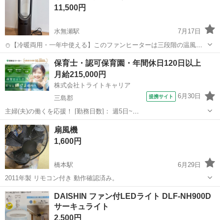
11,500円
水無瀬駅
7月17日
⛄【冷暖両用・一年中使える】このファンヒーターは三段階の温風と
10階段の送風を自由に切り替えられて便利です。寒い冬に、温風で寒
大阪
三島郡
水無瀬駅
季節、空調家電
自動
保育士・認可保育園・年間休日120日以上
きを遮断しながら、屋内を迅速に暖かくさせます。暑い夏に、強風モ
月給215,000円
ードで8階段の涼風を与えてくれ、究極...
株式会社トライトキャリア
6月30日
提携サイト
三島郡
主婦(夫)の働くを応援！ [勤務日数]： 週5日~
06:55~15:10/07:25~15:40/08:45~17:00/10:50~19:05 [勤務地・最寄
大阪
三島郡
保育士
扇風機
駅]： 大阪府三島郡島本町江川2-13-1 社会福祉法人...
1,600円
橋本駅
6月29日
2011年製 リモコン付き 動作確認済み。
大阪
三島郡
橋本駅
季節、空調家電
DAISHIN ファン付LEDライト DLF-NH900D
サーキュライト
2,500円