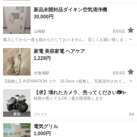
新品未開封品ダイキン空気清浄機
30,000円
山崎駅
8月6日
購入してから一度も箱からだしておりません。 宜しくお願い致しま
す。
大阪
三島郡
山崎駅
季節、空調家電
家電 美容家電 ヘアケア
1,228円
水無瀬駅
8月4日
【箱無し】ASPIRATION コテ 26.5mm ○箱無し。写真添付されてい
る商品のみ。 ○サイズ:26.5mm ○温度120〜220度 ○使用回数:数回ほど
大阪
三島郡
水無瀬駅
美容家電
ASPIRATION
【求】壊れたカメラ、売ってください📷✨
○電源:点灯確認済み（2枚目） ○特徴:バレル部分にセラミッ...
状態が悪くてもOK！最大限買取します
Ad
プリフラ
電気グリル
1,000円