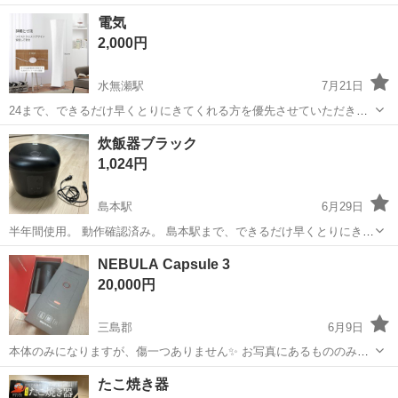
す。 よろしくおねがいします。
大阪
三島郡
水無瀬駅
季節、空調家電
電気
2,000円
水無瀬駅
7月21日
24まで、できるだけ早くとりにきてくれる方を優先させていただきま
す。 よろしくおねがいします。
大阪
三島郡
水無瀬駅
季節、空調家電
炊飯器ブラック
1,024円
島本駅
6月29日
半年間使用。 動作確認済み。 島本駅まで、できるだけ早くとりにきて
くれる方を優先させていただきます。 よろしくおねがいします。
大阪
三島郡
島本駅
キッチン家電
NEBULA Capsule 3
20,000円
三島郡
6月9日
本体のみになりますが、傷一つありません✨️ お写真にあるもののみに
なります。 付属品無しです。
大阪
三島郡
プロジェクター、ホームシアター
NEBULA
たこ焼き器