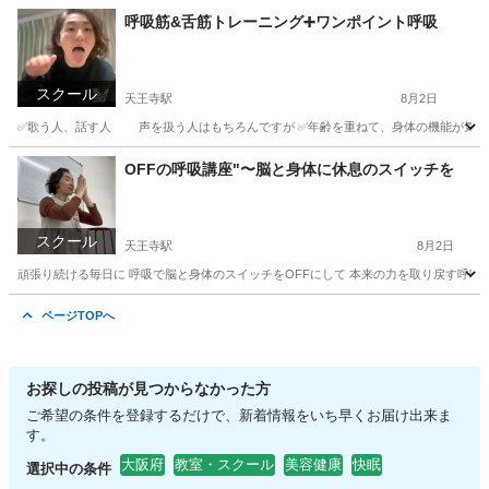
呼吸筋&舌筋トレーニング➕ワンポイント呼吸
スクール
天王寺駅
8月2日
✅歌う人、話す人 声を扱う人はもちろんですが ✅年齢を重ねて、身体の機能が気になる方
大阪
大阪市
天王寺駅
快眠
キー
OFFの呼吸講座"〜脳と身体に休息のスイッチを
スクール
天王寺駅
8月2日
頑張り続ける毎日に 呼吸で脳と身体のスイッチをOFFにして 本来の力を取り戻す呼吸法で
大阪
大阪市
天王寺駅
快眠
状態
ページTOPへ
お探しの投稿が見つからなかった方
ご希望の条件を登録するだけで、新着情報をいち早くお届け出来ま
す。
大阪府
教室・スクール
美容健康
快眠
選択中の条件