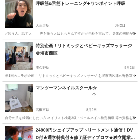
呼吸筋&舌筋トレーニング➕ワンポイント呼吸
天王寺駅
8月2日
✅歌う人、話す人 声を扱う人はもちろんですが ✅年齢を重ねて、身体の機能が気になる方
大阪
大阪市
天王寺駅
快眠
キー
特別企画！リトミックとベビーキッズマッサージ
＠堺市西区
津久野駅
8月2日
年1回のコラボ企画！ リトミックとベビーキッズマッサージ を堺市西区津久野教室で開催
大阪
堺市
津久野駅
ベビーマッサージ
先生
マンツーマンネイルスクール☆
高槻市駅
8月2日
自分の爪を綺麗にしたい方 ネイリスト検定3級・ジェルネイル検定初級 等の資格を取りた
大阪
高槻市
高槻市駅
ネイル
マンツーマン
24800円シェイプアップトリートメント通信！DV
D付★通学特典付★修了証ディプロマ★独立開業、