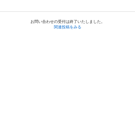
お問い合わせの受付は終了いたしました。
関連投稿をみる
初めての方へ
利用規約
プライバシーポリシー
プライバシー・ステートメント
健全化に資する運用方針
お問い合わせ
運営会社
サイトマップ
ご利用ガイド
フリーワードで探す
PC版で表示
都道府県選択
特定商取引法の表示
利用者情報の外部送信について