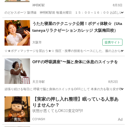
神明町駅
8月3日
のどかスポーツ 阪堺線 神明町駅前 毎週火曜日 １５：００～１６：００ お試しレッス
大阪
堺市
神明町駅
その他
レッスン
うたた寝屋のテクニック公開！ボディ体験☆（Uta
taneyaリラクゼーションカレッジ 大阪梅田校）
大阪市
提携サイト
☆★ボディマッサージを習おう★☆ 指圧・按摩の技術をベースにした、服の上からのマッ
大阪
大阪市
整体
OFFの呼吸講座"〜脳と身体に休息のスイッチを
天王寺駅
8月2日
頑張り続ける毎日に 呼吸で脳と身体のスイッチをOFFにして 本来の力を取り戻す呼吸法で
大阪
大阪市
天王寺駅
快眠
状態
【実家の押し入れ整理】眠っている人形あ
りませんか？
状態が悪くてもOK🙆‍♀️査定0円‼️
COYASH
Ad