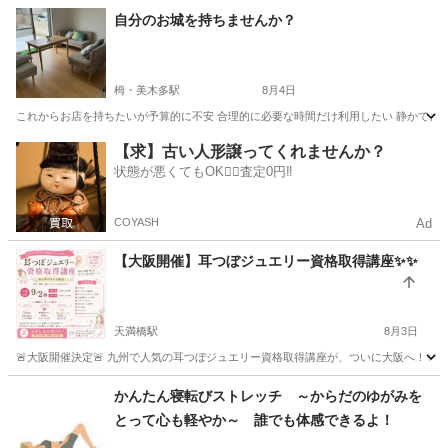
大阪
大阪市
リフトアップ
フェイシャル
自分のお城を持ちませんか？
栂・美木多駅
8月4日
これからお店を持ちたいが予算的に不安 合理的に必要な時間だけ利用したい 静かできれい
大阪
堺市
栂・美木多駅
エステ
【求】古い人形譲ってくれませんか？
状態が悪くてもOK🙆‍♀️査定0円‼️
COYASH
Ad
【大阪開催】耳つぼジュエリー資格取得講座✨✨
天満橋駅
8月3日
🚨大阪開催決定🚨 九州で人気の耳つぼジュエリー資格取得講座が、ついに大阪へ！✨ 「
大阪
大阪市
天満橋駅
足つぼ
つぼ
かんたん寝転びストレッチ ～からだのゆがみを
とって心も軽やか～ 誰でも体感できるよ！