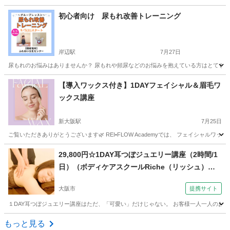
大阪
大阪市
心斎橋駅
ネイル
初心者向け 尿もれ改善トレーニング
岸辺駅
7月27日
尿もれのお悩みはありませんか？ 尿もれや頻尿などのお悩みを抱えている方はとても多い
大阪
吹田市
岸辺駅
その他
骨盤底筋
【導入ワックス付き】1DAYフェイシャル＆眉毛ワ
ックス講座
新大阪駅
7月25日
ご覧いただきありがとうございます🌿 REI•FLOW Academyでは、 フェイシャル
大阪
大阪市
新大阪駅
その他
眉毛
29,800円☆1DAY耳つぼジュエリー講座（2時間/1
日）（ボディケアスクールRiche（リッシュ）日
本リラクゼーションセラピスト認定協会【耳つぼ
大阪市
提携サイト
ジュエリー/マッサージ/ドライヘッドスパ】 大阪
校）
１DAY耳つぼジュエリー講座はただ、「可愛い」だけじゃない。 お客様一人一人のお耳
大阪
大阪市
エステ
もっと見る