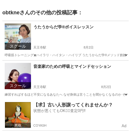
obtkne
さんのその他の投稿記事：
うたうからだ学®︎ボイスレッスン
スクール
天王寺駅
8月2日
呼吸筋トレーニング✖️ハイラリ・ハイタン・ハイリブ うたうからだ学®︎メソッド創始者
大阪
大阪市
天王寺駅
ボーカル
スタジオ
音楽家のための呼吸とマインドセッション
スクール
天王寺駅
8月2日
練習すればするほど不安になるあなたへ なぜ身体は言うことを聞かなくなるのか それは
大阪
大阪市
天王寺駅
音楽
セッション
【求】古い人形譲ってくれませんか？
状態が悪くてもOK🙆‍♀️査定0円‼️
COYASH
Ad