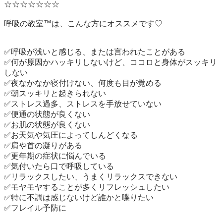
☆☆☆☆☆☆☆

呼吸の教室™︎は、こんな方にオススメです♡ 

✅呼吸が浅いと感じる、または言われたことがある 

✅何が原因かハッキリしないけど、ココロと身体がスッキリ
しない 

✅夜なかなか寝付けない、何度も目が覚める 

✅朝スッキリと起きられない 

✅ストレス過多、ストレスを手放せていない 

✅便通の状態が良くない 

✅お肌の状態が良くない 

✅お天気や気圧によってしんどくなる 

✅肩や首の凝りがある 

✅更年期の症状に悩んでいる 

✅気付いたら口で呼吸している 

✅リラックスしたい、うまくリラックスできない 

✅モヤモヤすることが多くリフレッシュしたい 

✅特に不調は感じないけど誰かと喋りたい 

✅フレイル予防に 
