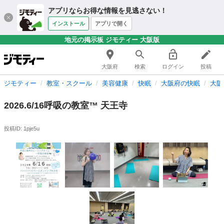
アプリならお得な情報を見逃さない！
インストール
アプリで開く
地元の掲示板 ジモティー 大阪版
大阪府
検索
ログイン
投稿
ジモティー
教室・スクール
美容健康
快眠
大阪府の快眠
大阪
2026.6/16呼吸の教室™︎ 天王寺
投稿ID: 1pje5u