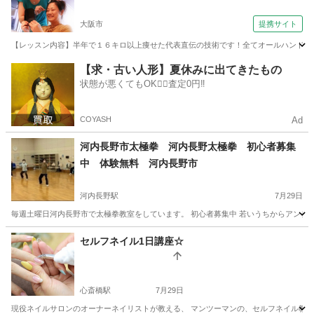
副業（コミュニケーションサロン サブリナ 大阪
大阪市
提携サイト
校）
【レッスン内容】半年で１６キロ以上痩せた代表直伝の技術です！全てオールハンド技術
大阪
大阪市
エステ
【求・古い人形】夏休みに出てきたもの
状態が悪くてもOK🙆‍♀️査定0円‼️
COYASH
Ad
河内長野市太極拳 河内長野太極拳 初心者募集
中 体験無料 河内長野市
河内長野駅
7月29日
毎週土曜日河内長野市で太極拳教室をしています。 初心者募集中 若いうちからアンチエイ
大阪
河内長野市
河内長野駅
その他
初心者
セルフネイル1日講座☆
心斎橋駅
7月29日
現役ネイルサロンのオーナーネイリストが教える、 マンツーマンの、セルフネイル教室です