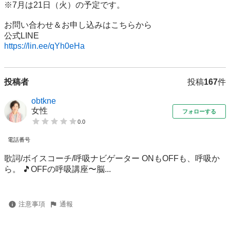
※7月は21日（火）の予定です。 

お問い合わせ＆お申し込みはこちらから

https://lin.ee/qYh0eHa
投稿者
投稿
167
件
obtkne
女性
フォローする
0.0
電話番号
歌詞/ボイスコーチ/呼吸ナビゲーター ONもOFFも、呼吸か
ら。 🎵OFFの呼吸講座〜脳...
注意事項
通報