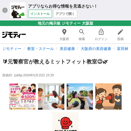
アプリならお得な情報を見逃さない！
インストール
アプリで開く
地元の掲示板 ジモティー 大阪版
大阪府
検索
ログイン
投稿
ジモティー
教室・スクール
美容健康
大阪府の美容健康
富田林
🔰元警察官が教えるミットフィット教室😉🌿
投稿ID: 1p6fpj
2026年5月15日 23:29