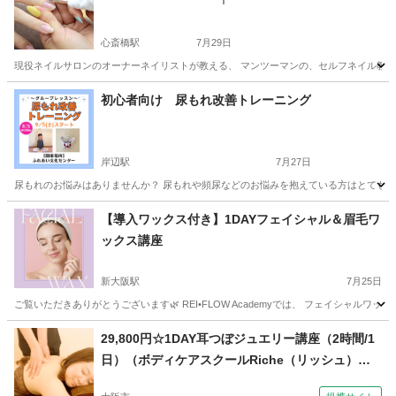
心斎橋駅
7月29日
現役ネイルサロンのオーナーネイリストが教える、 マンツーマンの、セルフネイル教室です
大阪
大阪市
心斎橋駅
ネイル
初心者向け 尿もれ改善トレーニング
岸辺駅
7月27日
尿もれのお悩みはありませんか？ 尿もれや頻尿などのお悩みを抱えている方はとても多い
大阪
吹田市
岸辺駅
その他
骨盤底筋
【導入ワックス付き】1DAYフェイシャル＆眉毛ワ
ックス講座
新大阪駅
7月25日
ご覧いただきありがとうございます🌿 REI•FLOW Academyでは、 フェイシャル
大阪
大阪市
新大阪駅
その他
眉毛
29,800円☆1DAY耳つぼジュエリー講座（2時間/1
日）（ボディケアスクールRiche（リッシュ）日
本リラクゼーションセラピスト認定協会【耳つぼ