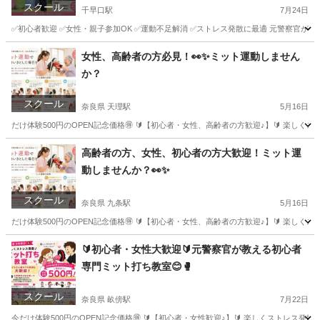
スクール
千早口駅
7月24日
✅初心者歓迎 ✅女性・親子参加OK ✅運動不足解消 ✅ストレス発散に最適 元警察官が楽
大阪
河内長野市
千早口駅
スポーツ
ミット
女性、高齢者の方必見！👀✨ミット運動しません
か？
スクール
奈良県 天理駅
5月16日
だけ体験500円のOPEN記念価格🉐 🔰【初心者・女性、高齢者の方歓迎♪】🔰 楽し
奈良
天理市
天理駅
スポーツ
ミット
高齢者の方、女性、初心者の方大歓迎！ミット運
動しませんか？👀✨
スクール
奈良県 九条駅
5月16日
だけ体験500円のOPEN記念価格🉐 🔰【初心者・女性、高齢者の方歓迎♪】🔰 楽し
奈良
奈良市
九条駅
スポーツ
ミット
🔰初心者・女性大歓迎🔰元警察官が教える初心者
専門ミット打ち教室😊🥊
スクール
奈良県 畝傍駅
7月22日
今だけ体験500円のOPEN記念価格🉐 🔰【初心者・女性歓迎♪】🔰 楽しくストレス