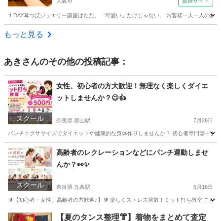
大阪市
提携サイト
ジュエリー/マッサージ/ドライヘッドスパ】 大阪
校）
１DAY耳つぼジュエリー講座はただ、「可愛い」だけじゃない。 お客様一人一人のお耳
大阪
大阪市
エステ
もっと見る
あき
さんのその他の投稿記事：
女性、初心者の方大歓迎！無理なく楽しくダイエ
ットしませんか？😉👍
スクール
奈良県 郡山駅
7月26日
パンチエクササイズでダイエットや健康的な身体作りしませんか？ 初心者専門😊 ✅女性・親子
奈良
大和郡山市
郡山駅
スポーツ
運動不足
高齢者のレクレーションなどにパンチ運動しませ
んか？👀✨
スクール
奈良県 九条駅
5月16日
🔰【初心者・女性、高齢者の方歓迎♪】🔰 楽しくストレス発散！ミット打ち教室 こんに
奈良
奈良市
九条駅
スポーツ
ミット
【夏のタンス整理👘】着物をまとめて査定