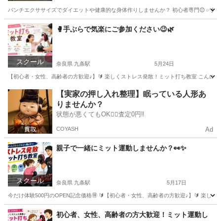
パンチエクササイズでダイエットや健康的な身体作りしませんか？ 初心者専門😊 ✅女性・親子
大阪
富田林市
富田林西口駅
スポーツ
運動不足
🥊手ぶらで気楽にご参加ください😉🌿
スクール
奈良県 九条駅
5月24日
【初心者・女性、高齢者の方歓迎♪】🔰 楽しくストレス発散！ミット打ち教室 こんにちは
奈良
橿原市
九条駅
スポーツ
ミット
【実家の押し入れ整理】眠っている人形あ
りませんか？
状態が悪くてもOK🙆‍♀️査定0円‼️
COYASH
Ad
親子で一緒にミット運動しませんか？👀✨
スクール
奈良県 九条駅
5月17日
今だけ体験500円のOPEN記念価格🉐 🔰【初心者・女性、高齢者の方歓迎♪】🔰 楽
奈良
橿原市
九条駅
スポーツ
ミット
初心者、女性、高齢者の方大歓迎！ミット運動し