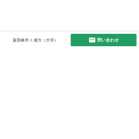
問い合わせ
富田林市 > 彼方（大字）
初めての方へ
利用規約
プライバシーポリシー
プライバシー・ステートメント
健全化に資する運用方針
お問い合わせ
運営会社
サイトマップ
ご利用ガイド
フリーワードで探す
PC版で表示
都道府県選択
特定商取引法の表示
利用者情報の外部送信について