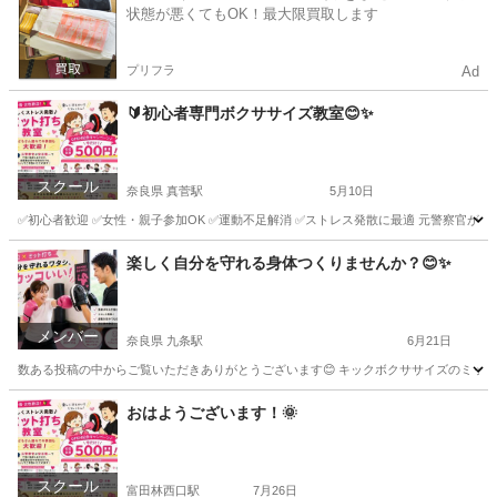
状態が悪くてもOK！最大限買取します
プリフラ
Ad
🔰初心者専門ボクササイズ教室😊✨
スクール
奈良県 真菅駅
5月10日
✅初心者歓迎 ✅女性・親子参加OK ✅運動不足解消 ✅ストレス発散に最適 元警察官が楽し
奈良
奈良市
真菅駅
美容健康
楽しく自分を守れる身体つくりませんか？😊✨
メンバー
奈良県 九条駅
6月21日
数ある投稿の中からご覧いただきありがとうございます😊 キックボクササイズのミット
奈良
橿原市
九条駅
スポーツ
ミット
おはようございます！🌞
スクール
富田林西口駅
7月26日