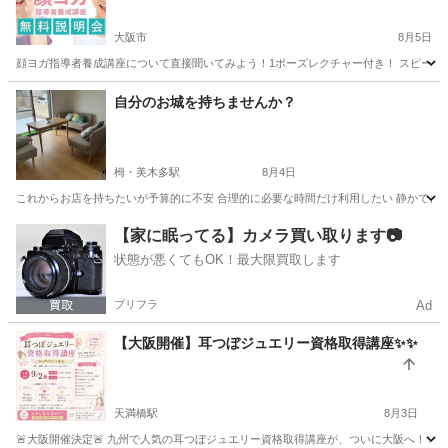
大阪市
8月5日
顔ヨガ指導者養成講座について直接聞いてみよう！1ポーズレクチャー付き！ スピーカー
大阪
大阪市
リフトアップ
フェイシャル
自分のお城を持ちませんか？
栂・美木多駅
8月4日
これからお店を持ちたいが予算的に不安 合理的に必要な時間だけ利用したい 静かできれい
大阪
堺市
栂・美木多駅
エステ
【家に眠ってる】カメラ買い取ります📷
状態が悪くてもOK！最大限買取します
プリフラ
Ad
【大阪開催】耳つぼジュエリー資格取得講座✨✨
天満橋駅
8月3日
🚨大阪開催決定🚨 九州で人気の耳つぼジュエリー資格取得講座が、ついに大阪へ！✨ 「