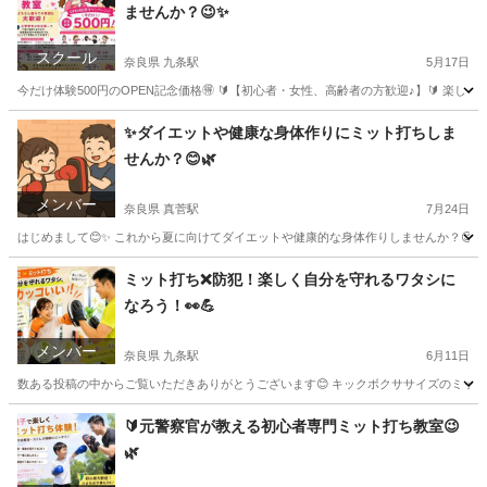
ませんか？😉✨
スクール
奈良県 九条駅
5月17日
今だけ体験500円のOPEN記念価格🉐 🔰【初心者・女性、高齢者の方歓迎♪】🔰 楽
奈良
橿原市
九条駅
スポーツ
ミット
✨️ダイエットや健康な身体作りにミット打ちしま
せんか？😊🌿
メンバー
奈良県 真菅駅
7月24日
はじめまして😊✨ これから夏に向けてダイエットや健康的な身体作りしませんか？😊🌿 
奈良
奈良市
真菅駅
スポーツ
ミット
ミット打ち❌️防犯！楽しく自分を守れるワタシに
なろう！👀💪
メンバー
奈良県 九条駅
6月11日
数ある投稿の中からご覧いただきありがとうございます😊 キックボクササイズのミット
奈良
橿原市
九条駅
友達
ミット
🔰元警察官が教える初心者専門ミット打ち教室😉
🌿