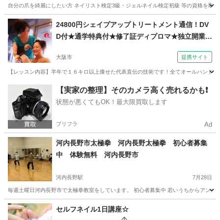
自分の爪を綺麗にしたい方 ネイリスト検定3級・ジェルネイル検定初級 等の資格を取りた
大阪
高槻市
高槻市駅
ネイル
マンツーマン
24800円シェイプアップトリートメント通信！DV
D付★通学特典付★修了証ディプロマ★独立開業、
副業（コミュニケーションサロン サブリナ 大阪
大阪市
提携サイト
校）
【レッスン内容】半年で１６キロ以上痩せた代表直伝の技術です！全てオールハンド技術
大阪
大阪市
エステ
【実家の整理】そのカメラ高く売れるかも❗️
状態が悪くてもOK！最大限買取します
プリフラ
Ad
河内長野市太極拳 河内長野太極拳 初心者募集
中 体験無料 河内長野市
河内長野駅
7月29日
毎週土曜日河内長野市で太極拳教室をしています。 初心者募集中 若いうちからアンチエイ
大阪
河内長野市
河内長野駅
その他
初心者
セルフネイル1日講座☆