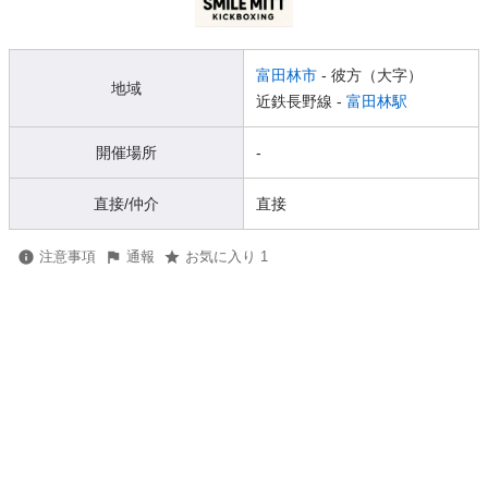
富田林市
- 彼方（大字）
地域
近鉄長野線 -
富田林駅
開催場所
-
直接/仲介
直接
注意事項
通報
お気に入り 1