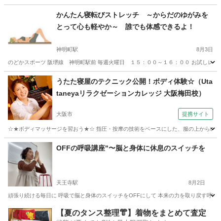
大阪
大阪市
天満橋駅
足つぼ
つぼ
かんたん寝転びストレッチ ～からだのゆがみを
とって心も軽やか～ 誰でも体感できるよ！
神明町駅
8月3日
のどかスポーツ 阪堺線 神明町駅前 毎週火曜日 １５：００～１６：００ お試しレッス
大阪
堺市
神明町駅
その他
レッスン
うたた寝屋のテクニック公開！ボディ体験☆（Uta
taneyaリラクゼーションカレッジ 大阪梅田校）
大阪市
提携サイト
☆★ボディマッサージを習おう★☆ 指圧・按摩の技術をベースにした、服の上からのマッ
大阪
大阪市
整体
OFFの呼吸講座"〜脳と身体に休息のスイッチを
天王寺駅
8月2日
頑張り続ける毎日に 呼吸で脳と身体のスイッチをOFFにして 本来の力を取り戻す呼吸法で
大阪
大阪市
天王寺駅
快眠
状態
【夏のタンス整理👘】着物をまとめて査定