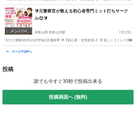
奈良
橿原市
畝傍駅
スポーツ
ミット
🔰元警察官が教える初心者専門ミット打ちサーク
ル😊🔰
メンバー
和歌山県 和歌山市駅
7月17日
今だけ体験500円のOPEN記念価格🉐 🔰【初心者・女性歓迎♪】🔰 楽しくストレス
和歌山
和歌山市
和歌山市駅
その他
ミット
ページTOPへ
投稿
誰でも今すぐ30秒で投稿出来る
投稿画面へ (無料)