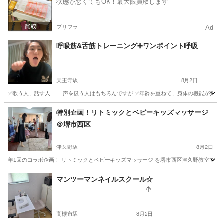
状態が悪くてもOK！最大限買取します
プリフラ
Ad
呼吸筋&舌筋トレーニング➕ワンポイント呼吸
天王寺駅
8月2日
✅歌う人、話す人 声を扱う人はもちろんですが ✅年齢を重ねて、身体の機能が気になる方
大阪
大阪市
天王寺駅
快眠
キー
特別企画！リトミックとベビーキッズマッサージ
＠堺市西区
津久野駅
8月2日
年1回のコラボ企画！ リトミックとベビーキッズマッサージ を堺市西区津久野教室で開催
大阪
堺市
津久野駅
ベビーマッサージ
先生
マンツーマンネイルスクール☆
高槻市駅
8月2日