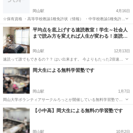
岡山駅
4月16日
☆保有資格 ・高等学校教諭1種免許状（情報） ・中学校教諭1種免許状
（技術） ・小学校教諭1種免許状 ・CCNAなどのITベンダー資格多数
岡山
岡山市
岡山駅
塾
免許状
平均点を底上げする速読教室！学生～社会人
☆実績 ・長らく公立学校教諭として勤務していました。 ・教員退職
まで読み方を変えれば人生が変わる！楽読…
後...
岡山駅
12月13日
速読って誰でもできるの？？ はい出来ます。 今よりもたった2倍速に
なるだけで3時間かかっていた読書が1.5時間に 試験なら問題を読む時
岡山
岡山市
岡山駅
塾
社会人
岡大生による無料学習塾です
間が半分になれば、考える、答える、見直す時間が増えることに！ 実
際に教科に...
岡山駅
1月7日
岡山大学ボランティアサークルろっとが開催している無料学習塾で
す。 小学生から高校生の方を対象に勉強のサポートをしています。
岡山
岡山市
岡山駅
塾
無料
【小中高】岡大生による無料の学習塾です
様々な学年の生徒さんが集まっていてとても和やかな雰囲気です。 ★
火・木曜日はきらめきプラザ 1...
岡山駅
10月2日