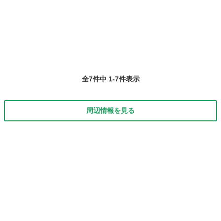
マ30分 700円 850円 1000円 月額
岡山
岡山市
岡山駅
塾
タブレット
（60分×４回の場合） 5600円 68...
全7件中 1-7件表示
周辺情報を見る