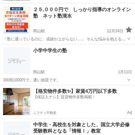
２５,０００円で しっかり指導のオンライン
塾 ネット塾清水
岡山駅
12月24日
「塾に通っているのに、成績が上がらない…」 そんな悩みを抱えるご
家庭へ。 私たちの指導は 少人数制・実質マンツーマン。 一人ひとり
岡山
岡山市
岡山駅
塾
オンライン
小学中学生の塾
の理解度に合わせて進めるので、置いていくことはありません。 英
語・数学に特化 ...
岡山駅
1月11日
1時間1000円で、通い放題です。
岡山
岡山市
岡山駅
塾
小学
【格安物件多数✨】家賃4万円以下多数
【保証人ナシ】賃貸物件多数掲載！
Ad
ニフティ不動産
中学生・高校生を対象とした、国立大学必修
受験教科となる「情報Ⅰ」教室