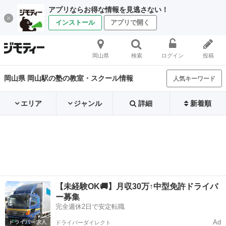
アプリならお得な情報を見逃さない！
インストール
アプリで開く
岡山県
検索
ログイン
投稿
岡山県 岡山駅の塾の教室・スクール情報
人気キーワード
エリア
ジャンル
詳細
新着順
【未経験OK🚚】月収30万↑中型免許ドライバ
ー募集
完全週休2日で安定転職
Ad
ドライバーダイレクト