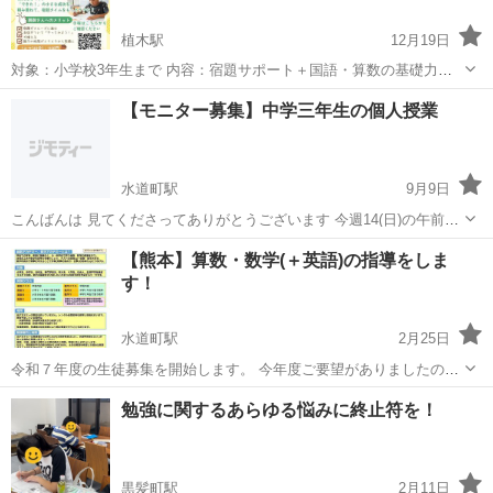
植木駅
12月19日
対象：小学校3年生まで 内容：宿題サポート＋国語・算数の基礎力ア
ップ 料金：入会金 3000円 各回 1100円 👩‍🏫 特徴 • 宿題がスムーズ
熊本
山鹿市
植木駅
塾
国語
【モニター募集】中学三年生の個人授業
に進む！ ・ 自信がついて、「やってみよう！」...
水道町駅
9月9日
こんばんは 見てくださってありがとうございます 今週14(日)の午前中
に1時間、サクラマチの未来会議にて中学生への学習サポートをする試
熊本
熊本市
水道町駅
塾
会議室
【熊本】算数・数学(＋英語)の指導をしま
みです 現在、私が受け持っている生徒様の参加予定ですが 「少し行っ
す！
てみようかな？受験生...
水道町駅
2月25日
令和７年度の生徒募集を開始します。 今年度ご要望がありましたので
来年度は希望するクラスには英語の講義も行います。 また、受講者が
熊本
熊本市
水道町駅
塾
算数
勉強に関するあらゆる悩みに終止符を！
同じ学校・同じ学年である場合、テスト対策も行います。 部活仲間、
ご友人、クラブチームメンバ...
黒髪町駅
2月11日