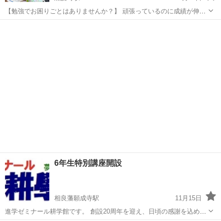
【勉強でお困りごとはありませんか？】 頑張っているのに成績が伸び
ない、何をどうしてイイかわからない、勉強のやり方が知りた
熊本
熊本市
黒髪町駅
塾
講座
い。。。 勉強にはルールがあります。 そのルールさえ知れば成績は格
段に伸ばしやすくなり、勉強へのストレ...
6年生特別講座開設
相良藩願成寺駅
11月15日
進学ゼミナール耕学館です。 創設20周年を迎え、日頃の感謝を込めて