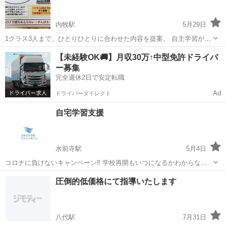
WORK(ネオワーク)」と「ミラク...
内牧駅
5月29日
1クラス3人まで、ひとりひとりに合わせた内容を提案。 自主学習がで
きる事を目標に、勉強の楽しさを知っていただけるように指導いたし
熊本
阿蘇市
内牧駅
塾
通訳案内士
【未経験OK🚚】月収30万↑中型免許ドライバ
ます。 小学生 5教科＋英会話 90分×2回／週 15,00...
ー募集
完全週休2日で安定転職
Ad
ドライバーダイレクト
自宅学習支援
水前寺駅
5月4日
コロナに負けないキャンペーン‼️ 学校再開もいつになるかわからない
中、外出も自粛で自宅ばかりの子供達に楽しみながら勉強出来る環境
熊本
熊本市
水前寺駅
塾
寺子屋
圧倒的低価格にて指導いたします
を塾で出来る範囲でエリア関係なくやってみようと思います✨ 保護者
の方には感染の心配もなく送迎...
八代駅
7月31日