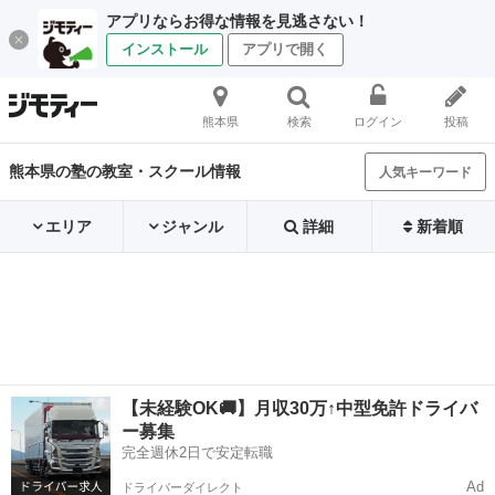
アプリならお得な情報を見逃さない！
インストール
アプリで開く
熊本県
検索
ログイン
投稿
熊本県の塾の教室・スクール情報
人気キーワード
エリア
ジャンル
詳細
新着順
【未経験OK🚚】月収30万↑中型免許ドライバ
ー募集
完全週休2日で安定転職
Ad
ドライバーダイレクト