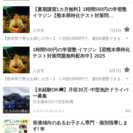
【夏期講習1カ月無料】1時間500円の学習塾
イマジン【熊本県特化テスト対策問…
八代市
7月2日
【熊本県で塾をお探しの方へ】 ☆月額15000円で、週5回通塾できま
す！ 他では得られないお得なプランです。 ★毎日の勉強を継続するた
熊本
八代市
塾
オンライン
1時間500円の学習塾 イマジン【㊷熊本県特化
めの特別な手法がありますので、ぜひお試しください。 ☆9教...
テスト対策問題無料配布中】2025
人吉市
6月7日
【熊本県で塾をお探しの方へ】 ☆月額15000円で、週5回通塾できま
す！他では得られないお得なプランです。 ★毎日の勉強を継続するた
熊本
人吉市
塾
オンライン
【未経験OK🚚】月収30万↑中型免許ドライバ
めの特別な手法がありますので、ぜひお試しください。 ☆9教科に対
ー募集
し...
完全週休2日で安定転職
Ad
ドライバーダイレクト
発達傾向のあるお子さん専門・個別指導しま
す! 🌸