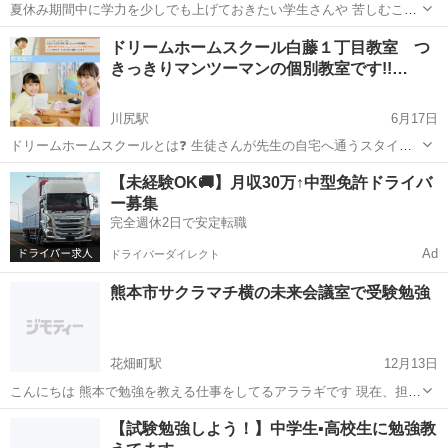
夏休み期間中に学力を少しでも上げておきたい学生さんや 苦しむこと
なく受験を迎えたい学生さんにオススメ！ 多彩なラインナップで楽に
熊本
八代市
八代駅
塾
ドリームホームスクール白藤１丁目教室 つ
弱点を克服できます。 一緒に志望校を目指しましょう！ 集え！中学生
きっきりマンツーマンの個別教室です!!…
高校生諸君 体験学...
川尻駅
6月17日
ドリームホームスクールとは❓ 生徒さんが先生の自宅へ通うスタイル
の学習教室で、「勉強が苦手な生徒さんにマンツーマン指導を低料金
熊本
熊本市
川尻駅
塾
【未経験OK🚚】月収30万↑中型免許ドライバ
で！」という方針の下、2002年から運営しています。 完全1対1マンツ
ー募集
ーマン指導✏ *理...
完全週休2日で安定転職
Ad
ドライバーダイレクト
熊本市サクラマチ横の未来会議室で受験勉強
花畑町駅
12月13日
こんにちは 熊本で勉強を教える仕事をしてるアララギです 現在、担当
してる生徒さんの何人かを未来会議室で教えております 私が未来会議
熊本
熊本市
花畑町駅
塾
会議室
【試験勉強しよう！】中学生▪️高校生に勉強教
室に行く日に、ゲストとして無料で2時間までコワーキングスペースを