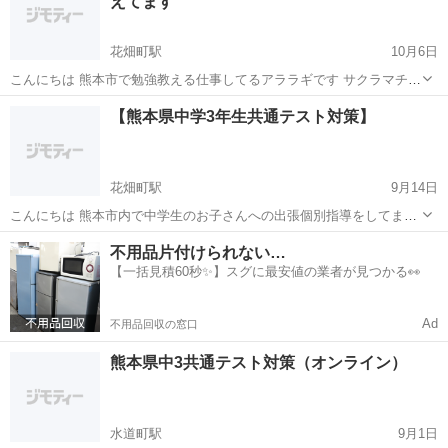
えてます
利用できます 受験前なの...
花畑町駅
10月6日
こんにちは 熊本市で勉強教える仕事してるアララギです サクラマチ横
の未来鍵室というコワーキングスペースで集中して勉強してみません
熊本
熊本市
花畑町駅
塾
【熊本県中学3年生共通テスト対策】
か？ 学習サポーターとして勉強教える仕事をしてます テスト前、受験
前のお子さんを持つご家庭...
花畑町駅
9月14日
こんにちは 熊本市内で中学生のお子さんへの出張個別指導をしてます
現在、10月末に行われる共通テストの対策をさせていただいておりま
熊本
熊本市
花畑町駅
塾
マンツーマン
不用品片付けられない…
す これは、熊本県内の中学3年生が10月末に受ける進路決定の重要デ
【一括見積60秒✨】スグに最安値の業者が見つかる👀
ータとなるテストです ...
Ad
不用品回収の窓口
熊本県中3共通テスト対策（オンライン）
水道町駅
9月1日