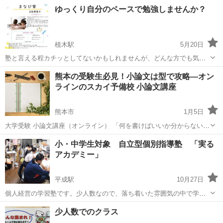
今年度小学校を卒業される小学6年生を対象に 【中学進学前準備 特別
熊本
人吉市
相良藩願成寺駅
塾
講座
ゆっくり自分のペースで勉強しませんか？
無料講座】 をご準備しました。 詳しくはホームページよりご覧頂き
お気軽にお問い合わせく...
植木駅
5月20日
塾と言える程カチッとしてないかもしれませんが、どんな方でも気兼
ねなく通えて学べる場所です。 全教科に対応致しますし、小学生は宿
熊本
熊本市
植木駅
塾
小学生
熊本の受験生必見！小論文は型で攻略—オン
題を教えることもあります。 勉強面で落とした物があるならばまた拾
ラインのスカイ予備校 小論文講座
えば大丈夫🙆🏻‍♂️ アットホーム...
熊本市
1月5日
​大学受験 小論文講座（オンライン） 「何を書けばいいか分からない」
から 「書くのが楽しい！」へ。 ○こんな人におすすめ 小論文が苦手
熊本
熊本市
塾
小論文
小・中学生対象 自立型個別指導塾 「実る
どう書けばいいか分からない 志望校に小論文が必要 学校では...
アカデミー」
平成駅
10月27日
個人経営の学習塾です。少人数なので、落ち着いた雰囲気の中で学習
に取り組めます。不登校でお悩みの方や発達障害のお子様にたいして
熊本
熊本市
平成駅
塾
ルービックキューブ
少人数でのクラス
も対応しています。 中学生は、熊本市内初の特殊教材「NEO