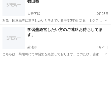
数山塾
大野下駅
10月25日
対象 国立高専に進学したいと考えている中学3年生 定員 １クラス
４名 ( ソーシャルディスタンスを確保するため) (定員になり次
熊本
玉名市
大野下駅
塾
数学
学習塾経営したい方のご連絡お待ちしてま
第締切ます) ※ 当日はマスク等の着用をお願いします。 開講時間 隔
す。
週 土曜日 1...
菊池市
1月23日
こちらは、菊陽町にて学習塾を経営しております。このたび、諸都合
により、引き継いて経営して頂く方を探しております。子供が好き
熊本
菊池市
塾
菊陽町
で、学習塾に興味がある方がいらっしゃれば、まずはご連絡お待ちし
てます。