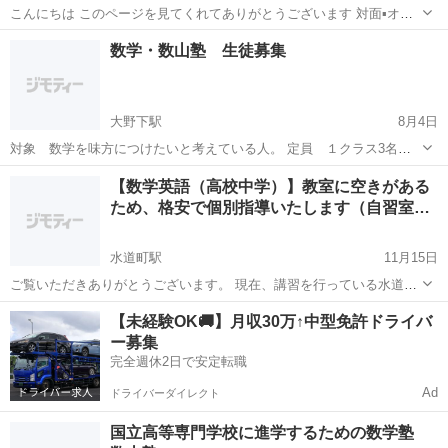
こんにちは このページを見てくれてありがとうございます 対面▪️オン
ラインで中学生に勉強を教えているアララギです ペンタブレットを使
熊本
熊本市
水道町駅
塾
オンライン
数学・数山塾 生徒募集
ってホワイトボードへ板書をし、その画面共有しながらの授業をして
います 熊本県内の中3生...
大野下駅
8月4日
対象 数学を味方につけたいと考えている人。 定員 １クラス3名
( ソーシャルディスタンスを確保するため ) 開講時間 毎週 土曜日
熊本
玉名市
大野下駅
塾
数学
【数学英語（高校中学）】教室に空きがある
A 10:00 〜 12:00 、B 13:00 〜 15:00 ...
ため、格安で個別指導いたします（自習室…
水道町駅
11月15日
ご覧いただきありがとうございます。 現在、講習を行っている水道町
の教室が年末にかけて大幅に空いてしまうため、以下の内容で興味が
熊本
熊本市
水道町駅
塾
数学
【未経験OK🚚】月収30万↑中型免許ドライバ
ある方に個別指導をいたします。 【対象】 中学・高校レベルの数学・
ー募集
英語を教わりた...
完全週休2日で安定転職
Ad
ドライバーダイレクト
国立高等専門学校に進学するための数学塾