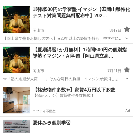
1時間500円の学習塾 イマジン【㉝岡山県特化
テスト対策問題無料配布中】202…
岡山市
8月7日
【岡山県で塾をお探しの方へ】 ■20年以上の経験を持ち、中学生に個
別指導を提供しています。 経験豊富なプロ講師が、少人数制のアット
岡山
岡山市
塾
オンライン
【夏期講習1か月無料】1時間500円の個別指
ホームなオンライン専門の塾で丁寧に指導しています。 一人ひとり
導塾イマジン・AI学習【岡山県立高…
の...
岡山市
7月21日
☆「塾の送迎が大変……」そんな毎日の負担、イマジンが解消しま
す。 お仕事や家事、他の習い事の付き添いなど、保護者様の毎日は休
岡山
岡山市
塾
オンライン
【格安物件多数✨】家賃4万円以下多数
む暇がありません。 「塾に通わせたいけれど、夜遅い時間の送迎が難
【保証人ナシ】賃貸物件多数掲載！
しい」「雨の日の通塾...
Ad
ニフティ不動産
夏休み🍧個別学習