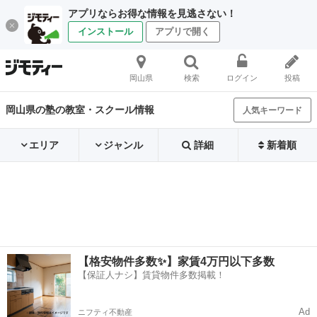
アプリならお得な情報を見逃さない！
インストール
アプリで開く
岡山県
検索
ログイン
投稿
岡山県の塾の教室・スクール情報
人気キーワード
エリア
ジャンル
詳細
新着順
【格安物件多数✨】家賃4万円以下多数
【保証人ナシ】賃貸物件多数掲載！
Ad
ニフティ不動産