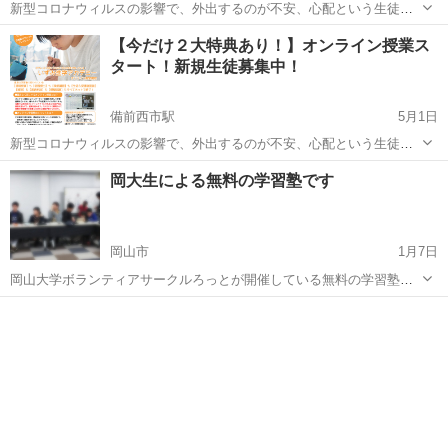
新型コロナウィルスの影響で、外出するのが不安、心配という生徒の
皆さん向けに、オンライン授業をスタートしました！ パソコン、スマ
岡山
高梁市
塾
オンライン
【今だけ２大特典あり！】オンライン授業ス
ホ、タブレットから岡山県内どこからでも受講できます。 講師１人に
タート！新規生徒募集中！
対して、生徒２人までの個別授業...
備前西市駅
5月1日
新型コロナウィルスの影響で、外出するのが不安、心配という生徒の
皆さん向けに、オンライン授業をスタートしました！ パソコン、スマ
岡山
岡山市
備前西市駅
塾
オンライン
岡大生による無料の学習塾です
ホ、タブレットから岡山県内どこからでも受講できます。 講師１人に
対して、生徒２人までの個別授業...
岡山市
1月7日
岡山大学ボランティアサークルろっとが開催している無料の学習塾で
す。 小学生から高校生の方を対象に勉強のサポートをしています。小
岡山
岡山市
塾
さいお子様には遊びも交えて教えるなど、馴染みやすい雰囲気で行っ
ています。教育学部生や現役塾講...