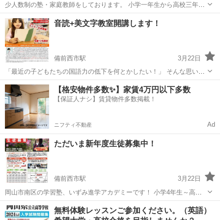
少人数制の塾・家庭教師をしております。 小学一年生から高校三年生
まで指導可能です。 臨床心理学専門の修士であり、25年以上の指導実
岡山
倉敷市
倉敷駅
塾
少人数
音読+美文字教室開講します！
績があります。 アルバイト学生ではなく、塾長自身が授業を行いま
す。 ありがたい...
備前西市駅
3月22日
「最近の子どもたちの国語力の低下を何とかしたい！」 そんな思い
で、国語力アップを図るための 「音読+美文字教室」を4月より開講し
岡山
岡山市
備前西市駅
塾
【格安物件多数✨】家賃4万円以下多数
ます！ 芳田小学校、芳明小学校、芳泉小学校の4～6年生が対象です！
【保証人ナシ】賃貸物件多数掲載！
ただいま...
Ad
ニフティ不動産
ただいま新年度生徒募集中！
備前西市駅
3月22日
岡山市南区の学習塾、いずみ進学アカデミーです！ 小学4年生～高校
生まで、1対3の個別指導でわかりやすく丁寧に指導します！ 英検対策
岡山
岡山市
備前西市駅
塾
小論文
無料体験レッスンご参加ください。（英語）
や小論文対策も対応！ ただいま新年度生徒大募集中です！ 詳しくはホ