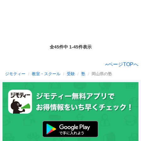
全45件中 1-45件表示
ページTOPへ
ジモティー
教室・スクール
受験
塾
岡山県の塾