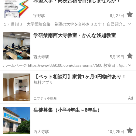
希望大学・高校合格を目指しませんか？
ームページで...
宇野駅
8月27日
１）目指せ 大学受験合格 希望の大学を合格させます！ 自己紹介は
次のHPをご覧ください。岡山大学での授業の様子や英語学習にいい映
岡山
岡山市
宇野駅
塾
無料
学研栞南西大寺教室・かんな浅越教室
画や音楽をReferenceをクリックしてもらうと出てきます。 HP
https:...
西大寺駅
5月19日
ホームページ https://www.889100.com/classrooms/7500 教室日 : 毎週
水曜日・金曜日 会 場 : 緑花公園 百花プラザ 会議室 時 間 : 16:00～
岡山
岡山市
西大寺駅
塾
理科
【ペット相談可】家賃1ヶ月0円物件あり！
18:00 対 象 ...
無料アプリ
Ad
ニフティ不動産
生徒募集（小学4年生～6年生）
西大寺駅
10月28日