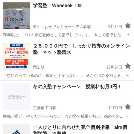
す。 小学生から67歳まで幅広い生徒さんが 自分の目標に向けて全国か
岡山
倉敷市
塾
オンライン
学習塾 Weeëeek！✏️
ら集まっています。 このたび若干名ですが生徒を募集します。 小学
生、中学生、高校生、...
東山・おかでんミュージアム駅駅
5月12日
20年以上、プロの家庭教師として指導しています。 今まで指導した人
数は延べ300人以上。 毎年10人以上の生徒と深く関わっています。 実
岡山
岡山市
東山・おかでんミュージアム駅駅
塾
２５,０００円で しっかり指導のオンライン
家で小さな塾を開きました。 学習塾 Weeëeek！の授業形態は １対
塾 ネット塾清水
少人数
１✨ １人...
岡山駅
12月24日
「塾に通っているのに、成績が上がらない…」 そんな悩みを抱えるご
家庭へ。 私たちの指導は 少人数制・実質マンツーマン。 一人ひとり
岡山
岡山市
岡山駅
塾
オンライン
冬の入塾キャンペーン 授業料初月0円！
の理解度に合わせて進めるので、置いていくことはありません。 英
語・数学に特化 ...
三菱自工前駅
12月7日
勉強が嫌い、やり方がわからない、今の塾で成果が無い。始めての
塾。安心して、お問い合わせください。地域密着のテスト、受験に強
岡山
倉敷市
三菱自工前駅
塾
一人ひとりに合わせた完全個別指導 aim個
いaim個別学院です!
別学院 連島校