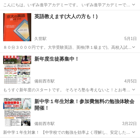
こんにちは。いずみ進学アカデミーです。 いずみ進学アカデミーで
は、夏期講習の予約受付中です。 申込締め切りは7月9日まで！ 今年は
岡山
岡山市
備前西市駅
塾
夏休み
英語教えます(大人の方も！)
例年通りの夏休みになりそうですので、7/20～8/29まで、みっちりそ
してじっく...
久世駅
5月1日
８０分３０００円です。大学受験英語、英検(準１級まで)。高校入試も
もちろん可。日曜の９時から１０時２０分と、木曜日１７時１０分か
岡山
真庭市
久世駅
塾
1級
新年度生徒募集中！
ら２１時３０分まで。大人の方は平日の午前中も御相談に応じます。
５月２８日より開講です。 当方...
備前西市駅
4月5日
もうすぐ新年度のスタートです。 そろそろ塾を考えないと！とお考え
の小学生、中学生、高校生の皆さん！ 個別指導による徹底指導！自習
岡山
岡山市
備前西市駅
塾
無料
新中学１年生対象！参加費無料の勉強体験会
室使い放題！テスト対策無料！ イズミ進学アカデミーで塾デビューし
開催！
ませんか？ 無料...
備前西市駅
3月22日
新中学１年生対象！ 【中学校での勉強を効率よく理解し、安定した成
績をとるためのコツがわかる勉強体験会】開催！ 長～いタイトルの勉