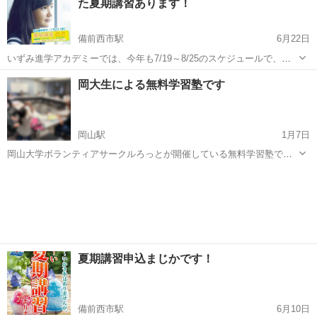
た夏期講習あります！
際に教科に...
備前西市駅
6月22日
いずみ進学アカデミーでは、今年も7/19～8/25のスケジュールで、激
熱の夏期講習を開講いたします。 個別指導で５教科対応！ さらに学力
岡山
岡山市
備前西市駅
塾
岡大生による無料学習塾です
レベルに合わせて、基礎コース（復習中心）、標準コース（復習+予
習）、発展コース（復習...
岡山駅
1月7日
岡山大学ボランティアサークルろっとが開催している無料学習塾で
す。 小学生から高校生の方を対象に勉強のサポートをしています。
岡山
岡山市
岡山駅
塾
無料
様々な学年の生徒さんが集まっていてとても和やかな雰囲気です。 ★
火・木曜日はきらめきプラザ 1...
夏期講習申込まじかです！
備前西市駅
6月10日