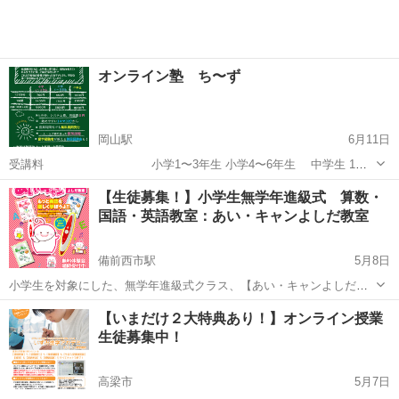
オンライン塾 ち〜ず
岡山駅
6月11日
受講料 小学1〜3年生 小学4〜6年生 中学生 1コ
マ30分 700円 850円 1000円 月額
岡山
岡山市
岡山駅
塾
タブレット
【生徒募集！】小学生無学年進級式 算数・
（60分×４回の場合） 5600円 68...
国語・英語教室：あい・キャンよしだ教室
備前西市駅
5月8日
小学生を対象にした、無学年進級式クラス、【あい・キャンよしだ教
室】ではただいま生徒募集中です。小学１年生から４年生対象の教室
岡山
岡山市
備前西市駅
塾
国語
【いまだけ２大特典あり！】オンライン授業
です。 無学年進級式クラスなので、学年に関係なくそれぞれのお子様
生徒募集中！
のペースでどんどん学習できます。 ...
高梁市
5月7日