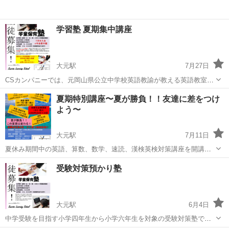
学習塾 夏期集中講座
大元駅
7月27日
CSカンパニーでは、元岡山県公立中学校英語教諭が教える英語教室の
ほか、速読教室、中学受験を目指す学童保育塾を行なっています。 ま
岡山
岡山市
大元駅
塾
英語教室
夏期特別講座〜夏が勝負！！友達に差をつけ
ずは、無料体験レッスンから、お気軽にどうぞ。
よう〜
https://youtu.be/hvnJBS...
大元駅
7月11日
夏休み期間中の英語、算数、数学、速読、漢検英検対策講座を開講し
ます。 元岡山県公立中学校英語教諭が運営する塾で、確かな指導を受
岡山
岡山市
大元駅
塾
漢検
受験対策預かり塾
けてみませんか？ お問い合わせは CSカンパニー 086-227-4560
大元駅
6月4日
中学受験を目指す小学四年生から小学六年生を対象の受験対策塾で
す。 他の塾との大きな違いは、 ①月曜から金曜まで毎日通える。 ②