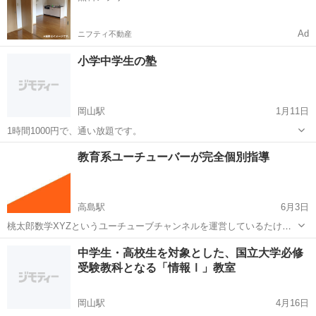
Ad
ニフティ不動産
小学中学生の塾
岡山駅
1月11日
1時間1000円で、通い放題です。
岡山
岡山市
岡山駅
塾
小学
教育系ユーチューバーが完全個別指導
高島駅
6月3日
桃太郎数学XYZというユーチューブチャンネルを運営しているたけし
です。今回実験的にこちらに掲載させて頂きます。１名だけ生徒を募
岡山
岡山市
高島駅
塾
数学
中学生・高校生を対象とした、国立大学必修
集しています。 当塾での指導だけでなくオンライン指導にも対応 して
受験教科となる「情報Ⅰ」教室
います。 ユーチューブチャン...
岡山駅
4月16日