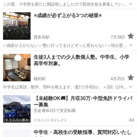
この度、小学部を新たに開設致しましたので新規生徒を募集していま
す。 科目：4教科セット（数英理社） 受講料：7,000円（税込/月）
岡山
岡山市
西大寺駅
塾
講座
⭐️成績が必ず上がる3つの秘策⭐️
※1教科あたり1,750円 施設費：1,000円（税込/月） 講座数：週2
回 ...
西富井駅
7月29日
✅成績が上がらない ✅塾に行ってるけどずっと変わらない ✅頭が悪い
のかな？ こんなことで悩んでませんか？ あなたの成績が上がらないの
岡山
倉敷市
西富井駅
塾
数学
生徒3人までの少人数個人塾。中学生、小学
は ✅頭が悪いからでも ✅能力が低いからでもありませ...
高学年対象。
植松駅
4月25日
中学生は英語、数学、理科を教えます。週1で月4回か、＋2回（計6
回）のどちらかを選べます。 小学生は算数をメインに、英語と漢字
岡山
倉敷市
植松駅
塾
小学
【未経験OK🚚】月収30万↑中型免許ドライバ
を。週1回です。 丁寧に生徒一人一人に指導します。 月謝 中学生
ー募集
週1 回 2時間×4回（1600...
完全週休2日で安定転職
Ad
ドライバーダイレクト
中学生・高校生の受験指導、質問対応いたし