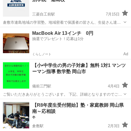
三菱自工前駅
7月15日
倉敷市連島地域の学習塾。地域密着で保護者の皆さん、生徒さん達も
成績が上がって喜んで頂いてます♪【月謝】小学生 10,450円〜 中学
岡山
倉敷市
三菱自工前駅
塾
南中学校
MacBook Air 13インチ 0円
1.2年 12,650円〜 中学3年 14,300円〜 高校生 17,930円〜 どん
抽選でプレゼント！応募は1分
な事で...
Ad
くらしノート
【小•中学生の男の子対象】無料 1対1 マンツ
ーマン指導 数学塾 岡山市
備前三門駅
4月4日
ご覧いただきありがとうございます。 下記、詳細となりますのでご確
認くださいませ。 【対象】 小学生•中学生の男の子 【科目】 算数、数
岡山
岡山市
備前三門駅
塾
数学
【R8年度生受付開始】塾・家庭教師 岡山県
学のみ 【場所】 岡山県生涯学習センター 住所：〒700-0016 岡山県岡
南～応相談
山市北区...
倉敷駅
2月3日