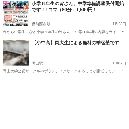
岡山
岡山市
備前西市駅
塾
無料
小学６年生の皆さん。中学準備講座受付開始
強会ですが、中学校入学と同時に戸惑うことなく、スタートダッシュ
です！1コマ（80分）1,500円！
を決めるための勉強のコツをレク...
備前西市駅
1月28日
春から中学生になる小学６年生の皆さん！ 中学１学期の内容をライバ
ルより早く勉強しませんか？ いずみ進学アカデミーでは、新中学１年
岡山
岡山市
備前西市駅
塾
講座
【小中高】岡大生による無料の学習塾です
生を対象にした中学準備講座好評受付中です！ 英語と数学を個別指導
にて丁寧に指導します。
岡山駅
10月2日
岡山大学公認サークルのボランティアサークルろっとが開催している
無料の学習塾です。 小学生から高校生の方を対象に勉強のサポートを
岡山
岡山市
岡山駅
塾
無料
しています。小さいお子様には遊びも交えて教えるなど、馴染みやす
い雰囲気で行っています。教育学部...