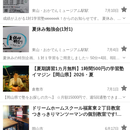
東山・おかでんミュージアム駅駅
7月10日
成績が上がる1対1学習塾weeeeek！からのお知らせです。 夏休み、2
日間だけのお得な個別学習をご用意しました✨ 小学生から高校生まで
岡山
岡山市
東山・おかでんミュージアム駅駅
塾
夏休み勉強会(1対1)
皆で勉強しませんか？ 皆と一緒に宿題したら、夏休みの宿題がはかど
夏休み
ることはかどること...
東山・おかでんミュージアム駅駅
7月4日
夏休みの特別企画、１対１学習をご用意しました✨ 50分×4回、8回が
選べます。 １対１だから教科も日にちも自由‼️ 宿題、予習、復習、検
岡山
岡山市
東山・おかでんミュージアム駅駅
塾
【夏期講習1カ月無料】1時間500円の学習塾
定、小論文、など希望に合わせたオーダーメイド授業で成績は爆上が
イマジン【岡山県】2026・夏
夏休み
り⤴️ 特に中3生は...
倉敷市
7月1日
【岡山県で塾をお探しの方へ】 ☆月額15000円で、週5回通塾できま
す！他では得られないお得なプランです。 ★毎日の勉強を継続するた
岡山
倉敷市
塾
無料
ドリームホームスクール福富東２丁目教室
めの特別な手法がありますので、ぜひお試しください。 ☆9教科に対
つきっきりマンツーマンの個別教室です!…
し...
岡山市
6月17日