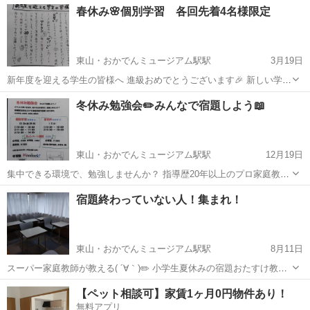
岡山
岡山市
大元駅
塾
国語
春休み🌸個別学習 各回先着4名様限定
１９時のお迎えまでお預かりします。 ③預かり時間中に、国語、算
数、英語、速読、英検対策の授業を行い...
東山・おかでんミュージアム駅駅
3月19日
新年度を迎える学生の皆様へ 進級おめでとうございます🎉 新しい学年
はワクワクしますね。 今の学年でやり残したことはありませんか？ 勉
岡山
岡山市
東山・おかでんミュージアム駅駅
塾
冬休み勉強会✏️みんなで宿題しよう📖
強、学習の振り返りはできていますか？ 学習塾weeëeek!では春休み特
コマ
別企画として、...
東山・おかでんミュージアム駅駅
12月19日
集中できる環境で、勉強しませんか？ 指導歴20年以上のプロ家庭教師
が指導します✨ 小中学生：全教科 高校生：国数英 個別学習(定員各6
岡山
岡山市
東山・おかでんミュージアム駅駅
塾
宿題終わっていない人！集まれ！
名) 12/26(金)、29(月) ①10：00〜10：50 ②11：00〜11：5...
冬休み
東山・おかでんミュージアム駅駅
8月11日
スーパー家庭教師が教える( ´∀｀)✏️ 小学生夏休みの宿題おたすけ教室
を開催します! 8／14(木)、8／15(金)、8／21(木)、8／22(金) ①10時〜
岡山
岡山市
東山・おかでんミュージアム駅駅
塾
【ペット相談可】家賃1ヶ月0円物件あり！
10時50分 ②11時〜11時50分 4日間特別価格 ...
無料アプリ
夏休みの宿題