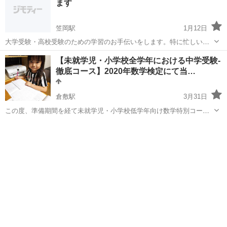
ます
笠岡駅
1月12日
大学受験・高校受験のための学習のお手伝いをします。特に忙しい高
校生には、質問に対しての対応中心に行うので、コンパクトに授業が
岡山
笠岡市
笠岡駅
塾
手伝い
【未就学児・小学校全学年における中学受験-
進みます。まずはお試しにご連絡ください。
徹底コース】2020年数学検定にて当…
倉敷駅
3月31日
この度、準備期間を経て未就学児・小学校低学年向け数学特別コース
を開設することになりました。 当コースで身につけていただいた技
岡山
倉敷市
倉敷駅
塾
能・知識は中高一貫校受験にも対応できる内容です。 保護者様の許諾
をいただいたので、試験的に受...