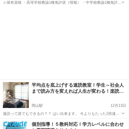
☆保有資格 ・高等学校教諭1種免許状（情報） ・中学校教諭1種免許状
（技術） ・小学校教諭1種免許状 ・CCNAなどのITベンダー資格多数
岡山
岡山市
岡山駅
塾
免許状
☆実績 ・長らく公立学校教諭として勤務していました。 ・教員退職
後...
平均点を底上げする速読教室！学生～社会人
まで読み方を変えれば人生が変わる！楽読…
岡山駅
12月13日
速読って誰でもできるの？？ はい出来ます。 今よりもたった2倍速に
なるだけで3時間かかっていた読書が1.5時間に 試験なら問題を読む時
岡山
岡山市
岡山駅
塾
社会人
個別指導！５教科対応！学力レベルに合わせ
間が半分になれば、考える、答える、見直す時間が増えることに！ 実