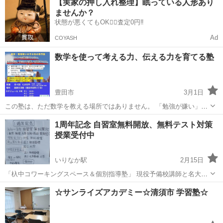
【実家の押し入れ整理】眠っている人形あり
うになります
ませんか？
状態が悪くてもOK🙆‍♀️査定0円‼️
Ad
COYASH
数学を使って考える力、伝える力を育てる塾
豊田市
3月1日
この塾は、ただ数学を教える場所ではありません。 「勉強が嫌い」
「数学が苦手」でも大丈夫。 大切なのは、学ぶことを通して成長する
愛知
豊田市
塾
数学
1周年記念 自習室無料開放、無料テスト対策
こと。 当塾の考えとして… ✔ 数学を使って、考える力・伝える力を
授業受付中
育てます。 ✔ 先生との対話を...
いりなか駅
2月15日
「杁中コワーキングスペース＆個別指導塾」 現役予備校講師と名大生
による質問対応 Wi-Fi、電源完備 1周年記念 2/10〜3/5 自習室無料開放
愛知
名古屋市
いりなか駅
塾
社会人
☆サンライズアカデミー☆清須市 学習塾☆
無料テスト対策授業【集団(2〜8人)または個別】 予約優先、受...