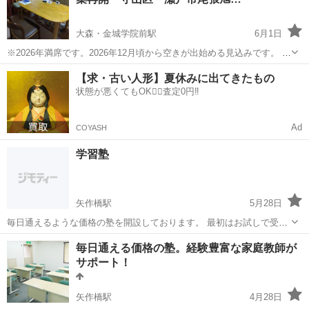
無料 科目：...
大森・金城学院前駅
6月1日
※2026年満席です。2026年12月頃から空きが出始める見込みです。 ※
お問い合わせは常時可能です。 ※1対2-3の塾と同等かそれよりやや安
愛知
名古屋市
大森・金城学院前駅
塾
国語
【求・古い人形】夏休みに出てきたもの
価にプロの1対1の指導を受けられます。 ◯名古屋市守山区の自宅でマ
状態が悪くてもOK🙆‍♀️査定0円‼️
ンツー...
Ad
COYASH
学習塾
矢作橋駅
5月28日
毎日通えるような価格の塾を開設しております。 最初はお試しで受講
できます。 是非お気軽にお問い合わせ下さい
愛知
岡崎市
矢作橋駅
塾
毎日通える価格の塾。経験豊富な家庭教師が
サポート！
矢作橋駅
4月28日