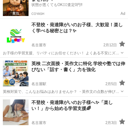
状態が悪くてもOK🙆‍♀️査定0円‼️
Ad
COYASH
不登校・発達障がいのお子様、大歓迎！楽し
く学べる秘密とは？✨
名古屋市
2月12日
お子様の学習支援、リバティにお任せください！ よくある不安にズバ
リお答えします😊 ​Q. 学校の教科書が全然わからなくても大丈夫？ A.
愛知
名古屋市
塾
不登校
英検 二次面接・英作文に特化 学校や塾では伸
もちろんです！前の学年に戻って、わかる場所から楽しくスタートし
びない「話す・書く」力を強化
ます。 ​Q. ...
名古屋駅
2月5日
英検対策で、こんなお悩みはありませんか？ ・英作文の点数が伸びな
い ・面接（二次試験）がとにかく不安 ・学校や塾ではスピーキング練
愛知
名古屋市
名古屋駅
塾
不登校・発達障がいのお子様へ✨「楽し
習が足りない ・「答え方」は分かっても、英語で言えない ・ネイティ
い！」から始める学習支援🌈
ブの発音・表現...
名古屋市
2月3日