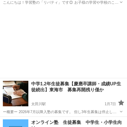
こんにちは！学習塾の「リバティ」です😊 お子様の学習や学校のこと
で、一人で悩んでいませんか？ ​リバティは、不登校のお子様や発達障
愛知
名古屋市
塾
不登校
がいを持つお子様を専門にサポートする、明るくて楽しい学習塾で
す。 ​「学校に行けていない...
中学1.2年生徒募集【慶應卒講師・成績UP生
徒続出】東海市 募集再開残り僅か
太田川駅
1月7日
ー概要ー 2026年7月以降入塾の募集です。 但し3年生募集は停止して
おります。 中学生の英語と数学を教えます。 定期テスト対策に重点を
愛知
東海市
太田川駅
塾
定年退職
オンライン塾 生徒募集 中学生・小学生向
置いた学習を実施いたします。 参考書などの教材を使用します。 ー講