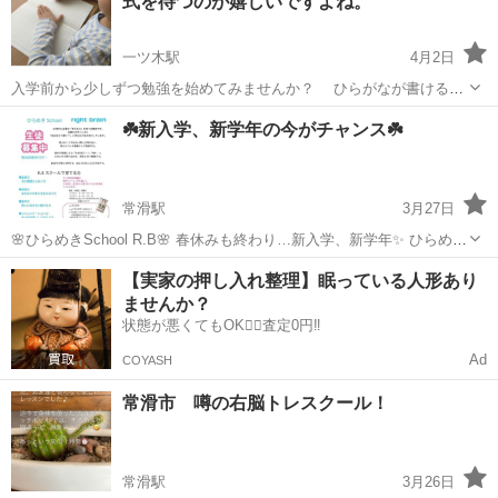
式を待つのが嬉しいですよね。
様が 「できた！...
一ツ木駅
4月2日
入学前から少しずつ勉強を始めてみませんか？ ひらがなが書けるか
心配 授業についていけるか不安 宿題の習慣がつくか不安 勉強
愛知
刈谷市
一ツ木駅
塾
数学
☘️新入学、新学年の今がチャンス☘️
の習慣をつけたい。 落ち着いてます相談出来る場所があると安心です
よね。 まずは、お気軽にご相...
常滑駅
3月27日
🌸ひらめきSchool R.B🌸 春休みも終わり…新入学、新学年✨ ひらめき
school R.Bも、少しずつお友達が増え…授業も盛り上がっています❣️
愛知
常滑市
常滑駅
塾
親子
【実家の押し入れ整理】眠っている人形あり
これからの時代、AIはどんどん進化します。 計算や知識だけなら、
ませんか？
A...
状態が悪くてもOK🙆‍♀️査定0円‼️
Ad
COYASH
常滑市 噂の右脳トレスクール！
常滑駅
3月26日