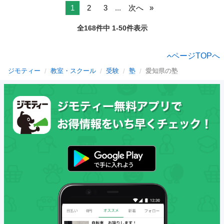
1
2
3
...
次へ
全168件中 1-50件表示
ページTOPへ
ジモティー
教室・スクール
受験
塾
愛知県の塾