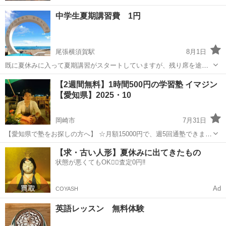
中学生夏期講習費 1円
尾張横須賀駅
8月1日
既に夏休みに入って夏期講習がスタートしていますが、残り席を途中
からの合流組に開放します 詳しくはお問い合わせ下さい。 参考 【中3
愛知
東海市
尾張横須賀駅
塾
夏休み
【2週間無料】1時間500円の学習塾 イマジン
夏期講習2026】 12#8月6日(木) 16時30分～19時 高横須賀駅前教室 ...
【愛知県】2025・10
岡崎市
7月31日
【愛知県で塾をお探しの方へ】 ☆月額15000円で、週5回通塾できま
す！他では得られないお得なプランです。 ★毎日の勉強を継続するた
愛知
岡崎市
塾
オンライン
【求・古い人形】夏休みに出てきたもの
めの特別な手法がありますので、ぜひお試しください。 ☆9教科に対
状態が悪くてもOK🙆‍♀️査定0円‼️
し...
Ad
COYASH
英語レッスン 無料体験