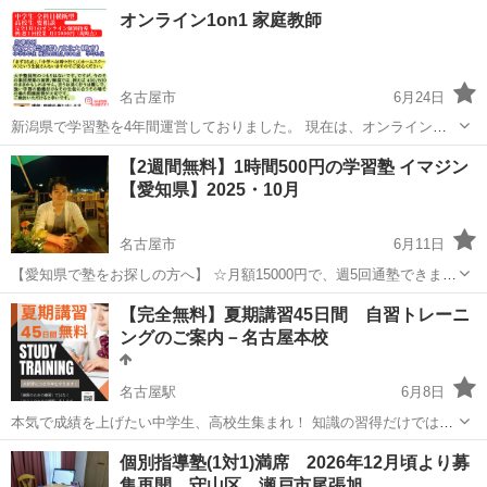
す！他では得られないお得なプランです。 ★毎日の勉強を継続するた
愛知
名古屋市
塾
オンライン1on1 家庭教師
めの特別な手法がありますので、ぜひお試しください。 ☆9教科に対
し...
名古屋市
6月24日
新潟県で学習塾を4年間運営しておりました。 現在は、オンライン
1on1 での授業を実施しております。 費用等は応相談で、生徒はまだ
愛知
名古屋市
塾
オンライン
【2週間無料】1時間500円の学習塾 イマジン
少ないのでお得感がある値段にしております。 本質的な学力、解答力
【愛知県】2025・10月
の向上を目的に地...
名古屋市
6月11日
【愛知県で塾をお探しの方へ】 ☆月額15000円で、週5回通塾できま
す！ 他では得られないお得なプランです。 ★毎日の勉強を継続するた
愛知
名古屋市
塾
オンライン
【完全無料】夏期講習45日間 自習トレーニ
めの特別な手法がありますので、ぜひお試しください。 ☆9教...
ングのご案内－名古屋本校
名古屋駅
6月8日
本気で成績を上げたい中学生、高校生集まれ！ 知識の習得だけではテ
ストで点数は取れません！ 「練習のための練習」ではなく「テストの
愛知
名古屋市
名古屋駅
塾
mail
個別指導塾(1対1)満席 2026年12月頃より募
ための練習」をします。 対象：中学生、高校生 期間：45日間 料金：
集再開 守山区 瀬戸市尾張旭…