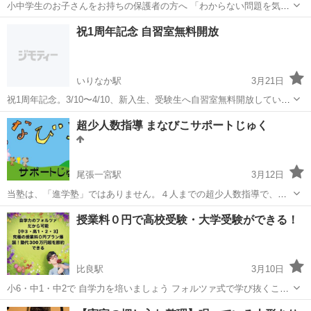
小中学生のお子さんをお持ちの保護者の方へ 「わからない問題を気軽
に聞ける先生」が、LINEでサポートします！ 📲【サービス内容】 ・
愛知
名古屋市
塾
オンライン
祝1周年記念 自習室無料開放
わからない問題をLINEで送るだけ ・24時間以内に東大卒講師が解説し
て返信 ...
いりなか駅
3月21日
祝1周年記念。3/10〜4/10、新入生、受験生へ自習室無料開放していま
す。新しく第2教室も用意しましたので、まだ、新規の方も利用できま
愛知
名古屋市
いりなか駅
塾
無料
超少人数指導 まなびこサポートじゅく
す。
尾張一宮駅
3月12日
当塾は、「進学塾」ではありません。４人までの超少人数指導で、基
本的に既習の内容を復習したり、学習したことが難しく、学校の授業
愛知
一宮市
尾張一宮駅
塾
冬休み
授業料０円で高校受験・大学受験ができる！
に不安に感じている内容をサポートします。 ・３０分単位での学習
で、集中して取り組むことがで...
比良駅
3月10日
小6・中1・中2で 自学力を培いましょう フォルツァ式で学び抜くこと
で 自学力を武器に 大学受験までに必要な学習を 丁寧に取り組めるよ
愛知
北名古屋市
比良駅
塾