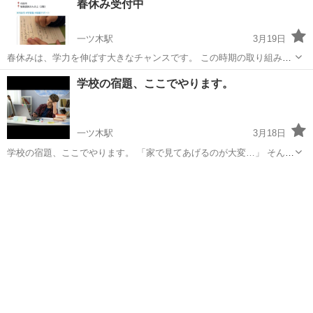
春休み受付中
一ツ木駅
3月19日
春休みは、学力を伸ばす大きなチャンスです。 この時期の取り組み
で、新学期のスタートが大きく変わります。 当塾では、 30点の生徒は
愛知
刈谷市
一ツ木駅
塾
少人数
学校の宿題、ここでやります。
70点へ、80点の生徒は100点へ それぞれに合った学習で、しっかり力
を伸ばします。 授業...
一ツ木駅
3月18日
学校の宿題、ここでやります。 「家で見てあげるのが大変…」 そんな
時はお任せください。 丸つけだけで終わらせず、 間違い直し・わかる
愛知
刈谷市
一ツ木駅
塾
リモート
までしっかりサポートします。 わからないをそのままにしません。 リ
モート（オンライン...