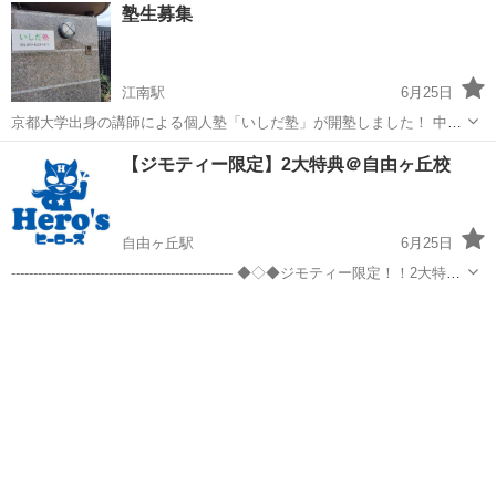
愛知
名古屋市
栄町駅
塾
難関大学
塾生募集
ら受験対策までオンラインマンツーマンで指導致します。料金は一万
円から三万円(指導学年に...
江南駅
6月25日
京都大学出身の講師による個人塾「いしだ塾」が開塾しました！ 中・
高生を対象に英・数・国の三科目を指導します。 これまでの講師経験
愛知
一宮市
江南駅
塾
インスタグラム
【ジモティー限定】2大特典＠自由ヶ丘校
と研鑽をもとに、一人一人の状況、性格に合わせて、柔軟な指導を提
供します。 詳細は、下記ホーム...
自由ヶ丘駅
6月25日
-------------------------------------------------- ◆◇◆ジモティー限定！！2大特典
◆◇◆ ---------------------------------------...
愛知
名古屋市
自由ヶ丘駅
塾
無料