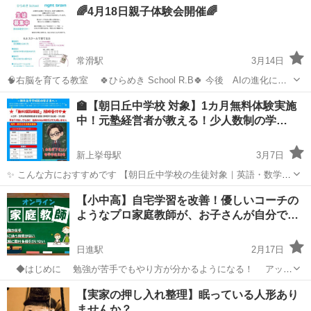
愛知
刈谷市
一ツ木駅
塾
算数
🌈4月18日親子体験会開催🌈
なので 一人一人しっかり見ます。 まずは体験からどうぞ。 体験 200
円 場所 桜...
常滑駅
3月14日
🧠右脳を育てる教室 🍀ひらめき School R.B🍀 今後 AIの進化によ
り環境は激しく変化します！そこで必ず必要とされる能力、スキル。
愛知
常滑市
常滑駅
塾
月謝
🏫【朝日丘中学校 対象】1カ月無料体験実施
「自分で考える力」「考えをまとめる力」「それを言葉や行動で伝え
中！元塾経営者が教える！少人数制の学…
る力」と「コミニ...
新上挙母駅
3月7日
✨ こんな方におすすめです 【朝日丘中学校の生徒対象｜英語・数学｜
少人数制 学習教室 生徒募集】 「中学生になったけど、まだ本格的な
愛知
豊田市
新上挙母駅
塾
月謝
【小中高】自宅学習を改善！優しいコーチの
塾は早いかも…」 「毎月の高い月謝は、正直ちょっと負担…」 そんな
ようなプロ家庭教師が、お子さんが自分で…
保護者の方に向けた、...
日進駅
2月17日
◆はじめに 勉強が苦手でもやり方が分かるようになる！ アット
ホームなプロ家庭教師のさかきまです。 2026年4月現在、小6の息子
愛知
愛知郡
日進駅
塾
無料
【実家の押し入れ整理】眠っている人形あり
と小3の娘を持つ母親です。 個別指導塾（教室長経験あり）や家庭
ませんか？
教師、合...