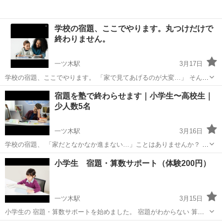
学校の宿題、ここでやります。丸つけだけで
終わりません。
一ツ木駅
3月17日
学校の宿題、ここでやります。 「家で見てあげるのが大変…」 そんな
ご家庭の声に応えます。 ギアアップ学習センターでは 「丸つけだけで
愛知
刈谷市
一ツ木駅
塾
小学生
宿題を塾で終わらせます｜小学生〜高校生｜
終わりません。」 「間違い直しまでしっかりサポート。」 わかるま
少人数5名
で、一緒にやります。 ...
一ツ木駅
3月16日
学校の宿題、 「家だとなかなか進まない…」ことはありませんか？ ギ
アアップ学習センターでは、 小学生〜高校生を対象に、 少人数（最大
愛知
刈谷市
一ツ木駅
塾
少人数
小学生 宿題・算数サポート（体験200円）
5名）で落ち着いて学べる環境を用意しています。 塾に来たらまず机
に向かい、 学校の宿題を...
一ツ木駅
3月15日
小学生の 宿題・算数サポートを始めました。 宿題がわからない 算数
が少し苦手なお子さん そんな子をサポートします。 少人数の個別指導