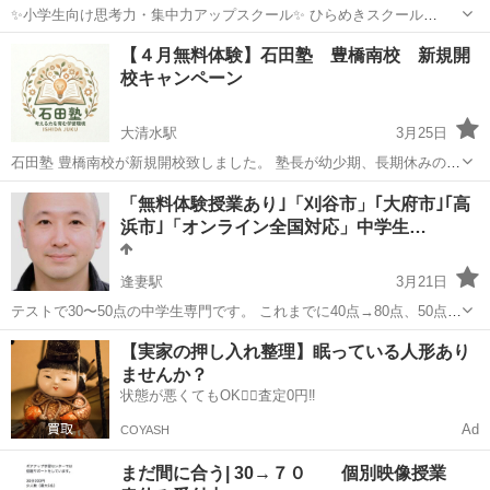
✨小学生向け思考力・集中力アップスクール✨ ひらめきスクール
R.B（right brain） ◆入会金：10,000円（R.Bロゴ入りトートバッグ＋
愛知
常滑市
常滑駅
塾
右脳
【４月無料体験】石田塾 豊橋南校 新規開
通学保険込） ◆月謝：5,000円（火曜〜金曜何回通っても❣️） ・1...
校キャンペーン
大清水駅
3月25日
石田塾 豊橋南校が新規開校致しました。 塾長が幼少期、長期休みの度
に過ごした大好きな地・豊橋で教室をつくりました。 まずは冷やかし
愛知
豊橋市
大清水駅
塾
無料
「無料体験授業あり｣「刈谷市」｢大府市｣｢高
でも来ていただかないと始まりません。 ４月分のお月謝は無料で結構
浜市｣「オンライン全国対応」中学生…
です。 気に入った場合...
逢妻駅
3月21日
テストで30〜50点の中学生専門です。 これまでに40点→80点、50点
→90点の改善実績があります。 学校のワークと市販教材だけで成績を
愛知
刈谷市
逢妻駅
塾
塾長
【実家の押し入れ整理】眠っている人形あり
上げる指導をしています。 （塾長自身も独学で受験を乗りきりまし
ませんか？
た） ■こんなお子さまに...
状態が悪くてもOK🙆‍♀️査定0円‼️
Ad
COYASH
まだ間に合う| 30→７０ 個別映像授業