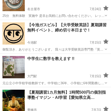
名古屋市
7月24日
25分 無料体験 実施中 是非お気軽にお問い合わせください。 レッス
ン 4回 月 20,000円 /50分 マンツーマン 英語 単発 1回 50
愛知
名古屋市
塾
無料
【今池ガスビル】【大学受験英語】夏期講習
分/6000円 対象 女性、お子様向け
無料イベント、締め切り本日まで！
今池駅
7月15日
御覧頂き、ありがとうございます。 我々は大学受験英語専門塾『英語
道場TeeC』です。 今池ガスビルで、原則毎週水曜日18:10～20:55で開
愛知
名古屋市
今池駅
塾
医学部
中学生に数学を教えます !!
講しております。(7/15水曜本日も出校) 只今、夏期講習の1日限定...
大門駅
7月15日
元公立小中学校学校教師です。中学校に36年、小学校に6年間勤務しま
した。中学校では、主に3年生、2年生を中心に数学の授業を担当し、
愛知
岡崎市
大門駅
塾
数学
【夏期講習1カ月無料】1時間500円の個別指
最後の5年間は3年生だけを担当してきました。授業では、教科書と毎
導塾イマジン・AI学習【愛知県立高…
時間の自作プリントをもとに授業...
豊橋市
7月7日