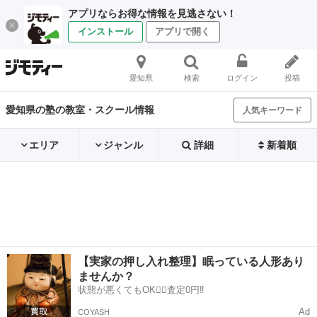
アプリならお得な情報を見逃さない！
インストール
アプリで開く
愛知県
検索
ログイン
投稿
愛知県の塾の教室・スクール情報
人気キーワード
エリア
ジャンル
詳細
新着順
【実家の押し入れ整理】眠っている人形あり
ませんか？
状態が悪くてもOK🙆‍♀️査定0円‼️
Ad
COYASH