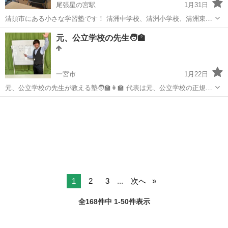
尾張星の宮駅
1月31日
清須市にある小さな学習塾です！ 清洲中学校、清洲小学校、清洲東小
学校の生徒さん児童さんを対象にしています。 新年度(2025年度)、新
愛知
清須市
尾張星の宮駅
塾
サンライズ
元、公立学校の先生🧑‍🏫
規入塾生募集中です。 3月スタートですので、お問合わせはお早めに
😉 詳細はホームペ...
一宮市
1月22日
元、公立学校の先生が教える塾🧑‍🏫👩‍🏫 代表は元、公立学校の正規教
諭として働いてきました。 【教育方針】 教えることは当たり前、逆算
愛知
一宮市
塾
夏休み
法で目標を明確にして、今やるべきことはなにかを具体的に知ること
を大切にしていきます。 ...
1
2
3
...
次へ
全168件中 1-50件表示