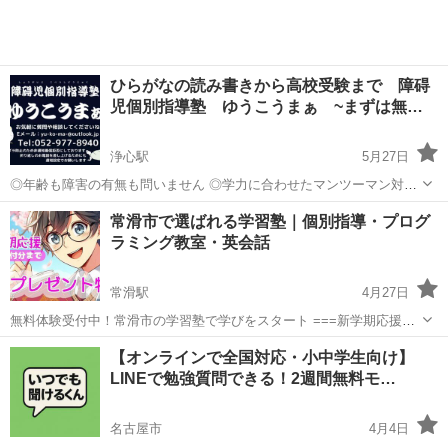
ひらがなの読み書きから高校受験まで 障碍
児個別指導塾 ゆうこうまぁ ~まずは無…
浄心駅
5月27日
◎年齢も障害の有無も問いません ◎学力に合わせたマンツーマン対面
授業 ◎1コマの授業時間は70分間ですが、複数教科であっという間に
愛知
名古屋市
浄心駅
塾
クラス
常滑市で選ばれる学習塾｜個別指導・プログ
終わります ◎単発の追加授業など対応してます ◎読書感想文、リコー
ラミング教室・英会話
ダー、書写、絵画など...
常滑駅
4月27日
無料体験受付中！常滑市の学習塾で学びをスタート ===新学期応援！
３大特典=== 1. 下のフォームより2025/5月末までに無料体験申込をし
愛知
常滑市
常滑駅
塾
無料
【オンラインで全国対応・小中学生向け】
て、実際に無料体験いただいた方限定、無料体験初日に図書カードプ
LINEで勉強質問できる！2週間無料モ…
レゼント！ ...
名古屋市
4月4日