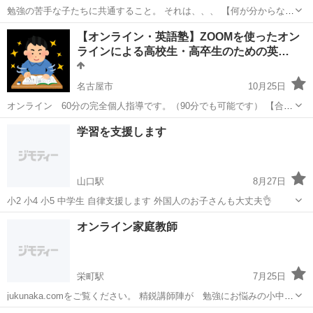
勉強の苦手な子たちに共通すること。 それは、、、 【何が分からない
かも分からない。】 ⭐️勉強をする上で最も大切なことは、自己分析で
愛知
名古屋市
塾
コマ
【オンライン・英語塾】ZOOMを使ったオン
す。 ひとつひとつ戻り学習をしながら、自分の苦手を理解することが
ラインによる高校生・高卒生のための英…
点数を上げる近道で...
名古屋市
10月25日
オンライン 60分の完全個人指導です。（90分でも可能です） 【合格
実績】 令和3年度 慶応義塾大学(医学部) 現役 東京医科歯
愛知
名古屋市
塾
医学部
学習を支援します
科大学 現役 名古屋大学(保健学科) 名城大学(...
山口駅
8月27日
小2 小4 小5 中学生 自律支援します 外国人のお子さんも大丈夫👌
愛知
瀬戸市
山口駅
塾
外国人
オンライン家庭教師
栄町駅
7月25日
jukunaka.comをご覧ください。 精鋭講師陣が 勉強にお悩みの小中学
生から難関大学、国公立大、私立大受験の高校生の定期テスト対策か