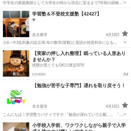
中学生の家庭教師として大学生の時から現在に至るまで7年程の経験が
あります。どの子も志望校合格へのサポートや学年で成績下位の子を
愛知
岡崎市
矢作橋駅
塾
課題
学習塾＆不登校支援塾【42427】
上位に入れるようサポートした実績があります。 勉強が苦手な子を教
える事が多く、その経験の中で学力...
名古屋市
4月19日
小4～中3生対象の設立36 年の数学(算数)と英語が得意科目になる
『AFTER SCHOOL＋(アフター スクール プラス)』です。 4年前に名
愛知
名古屋市
塾
クラス
【実家の押し入れ整理】眠っている人形あり
古屋市中川区の設立25年の学習塾『Vコーチ』を吸収しまして
ませんか？
『AFTER SC...
状態が悪くてもOK🙆‍♀️査定0円‼️
Ad
COYASH
【勉強が苦手な子専門】遅れを取り戻そう！
名古屋市
4月10日
こんにちは！学習塾リバティです🌞 ​「勉強が遅れていて心配…」 「集
団塾だと緊張してしまう」 「特性に合った教え方をしてほしい」 ​そん
愛知
名古屋市
塾
ADHD
小学校入学前、ワクワクしながら親子で入学
な悩みをお持ちの保護者様、一度お話ししませんか？ 私たちは、お子