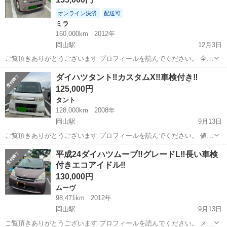
オンライン決済
配送可
ミラ
160,000km
2012年
岡山駅
12月3日
ご覧頂きありがとうございます プロフィールを読んでください。 全く
綺麗😍現金払い メーカー： ダイハツ 車名： ミラココア グレ
岡山
倉敷市
岡山駅
ミラ
ミラココア
ダイハツタント‼️カスタムX‼️車検付き‼️
ード： ココアプラス X 排気量：660cc 車体色: ビンク 年
125,000円
式：平成...
タント
128,000km
2008年
岡山駅
9月13日
ご覧頂きありがとうございます プロフィールを読んでください。 値下
げのメールしないでください‼️ メーカー： ダイハツ 車
岡山
倉敷市
岡山駅
タント
ダイハツタント
平成24ダイハツムーブ‼️グレードL‼️長い車検
名： タント グレード： カスタムX 排気量：660cc 車体
付きエコアイドル‼️
色: ...
130,000円
ムーヴ
98,471km
2012年
岡山駅
9月13日
ご覧頂きありがとうございます プロフィールを読んでください。 メー