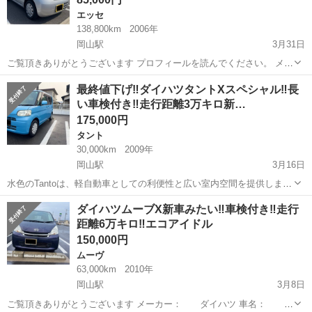
エッセ
138,800km
2006年
岡山駅
3月31日
ご覧頂きありがとうございます プロフィールを読んでください。 メー
カー： ダイハツ 車名： エッセ グレード： X 排気量：
岡山
倉敷市
岡山駅
エッセ
ダイハツエッセ
最終値下げ‼️ダイハツタントXスペシャル‼️長
660cc 車体色: シルバー 年式：平成18年8月 車検: 付き ...
い車検付き‼️走行距離3万キロ新…
175,000円
タント
30,000km
2009年
岡山駅
3月16日
水色のTantoは、軽自動車としての利便性と広い室内空間を提供しま
す。 - モデル: Tanto - 色: 水色 - 車両タイプ: 軽自動車 - ドア数: 5ドア
岡山
倉敷市
岡山駅
タント
走行距離
ダイハツムーブX新車みたい‼️車検付き‼️走行
- 座席数: 4人乗り ご覧いただきありがとうございます...
距離6万キロ‼️エコアイドル
150,000円
ムーヴ
63,000km
2010年
岡山駅
3月8日
ご覧頂きありがとうございます メーカー： ダイハツ 車名： ム