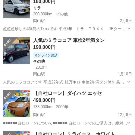
180,000円
ですが車検代が必要にな...
ミラ
200,000km
その他
岡山駅
2月8日
超超超珍しの4気筒のTr-xxです 平成7年 ミラ ＴＲＸＸ JBターボ
エンジン載せ替え(4気筒)、エンジン調子すごく良いです、一気に8000
岡山
岡山市
岡山駅
ミラ
気筒
人気のミラココア 車検2年満タン
回転ぐらいに上がるので、速いです！ ★車検令和4年1月 【切れていま
190,000円
すがナン...
オンライン決済
その他
2010年
岡山駅
1月10日
人気のミラココアです 平成22年式 11万キロ 車検2年満タン付き 乗っ
て帰れます 込み込み値段 まだまだ元気です 外装は禿げあります ￼￼ご写
岡山
岡山市
岡山駅
その他
ミラココア
【自社ローン】ダイハツ エッセ
真で確認してください 岡山ナンバーの客さんは無料で名義変更できま
498,000円
す
133,000km
2009年
岡山駅
12月8日
■■■■■■自社ローンについて■■■■■■ 自社ローンでのご購入は、絶対に
入札や落札せずに直接ご連絡のやり取りでの販売となりますのでご注
岡山
岡山市
岡山駅
ダイハツ
車両
【自社ローン】ミライース ホワイト