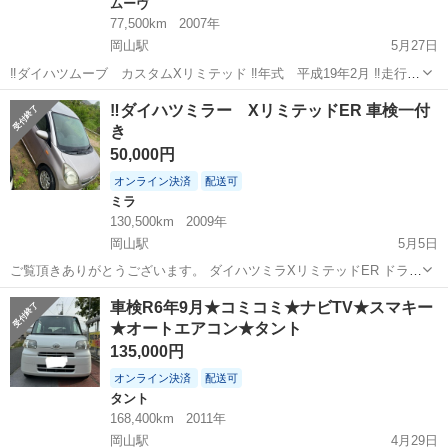
ムーヴ
77,500km
2007年
岡山駅
5月27日
‼️ダイハツムーブ カスタムXリミテッド ‼️年式 平成19年2月 ‼️走行距
離 77500キロ ‼️車検2年間！ 気になる事があれば、聞いてください。
岡山
倉敷市
岡山駅
ムーヴ
リミテッド
‼️ダイハツミラー XリミテッドER 車検一付
き
50,000円
オンライン決済
配送可
ミラ
130,500km
2009年
岡山駅
5月5日
ご覧頂きありがとうございます。 ダイハツミラXリミテッドER ドライ
ブレコーダー前、後ろ 車検: 2年 走行距離 130500キロ 年式 平成21
岡山
倉敷市
岡山駅
ミラ
リミテッド
車検R6年9月★コミコミ★ナビTV★スマキー
年7月
★オートエアコン★タント
135,000円
オンライン決済
配送可
タント
168,400km
2011年
岡山駅
4月29日