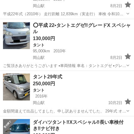
岡山駅
8月2日
平成22年式（2010年） 走行距離 12,839km（実走行） 車検 令和10年5
月26日まで 【車両情報】 ・ダイハツ ハイゼットトラック ・型式：
岡山
岡山市
岡山駅
ハイゼット
⭕️平成 22▪️タントエグゼ‼️グレードX スペシャ
EBD-S201P ・5速MT ・ガソリン車 ・660cc ・最...
ル
130,000円
タント
95,000km
2010年
岡山駅
8月2日
ご覧頂きありがとうございます ▪️車両情報 車名：タントエグゼ ▪️グレー
ド- Xスペシャル ▪️平成-22 ▪️車検:令和9年03月❗️ ▪️走行距離: 95000キロ‼️ ▪️
岡山
岡山市
岡山駅
タント
タント29年式
ナビ 付き❗️ ▪️エアコン効きます 中...
250,000円
タント
2016年
岡山駅
10月2日
金額間違えて出品してました、申し訳ありませんでした、 29年式 オー
トマ 検査8年9月 コキズ写真で確認してください 調子よいです、 アイ
岡山
岡山市
岡山駅
タント
スマートアシスト
ダイハツタント‼️Xスペシャル‼️長い車検付
ドリングストップ スマートアシスト バックソナー 前車近づくとぶざ
き‼️ナビ付き
ー...