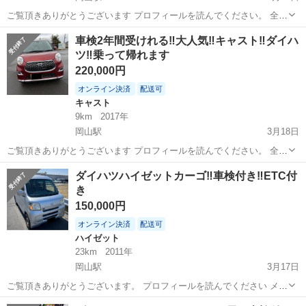
ご覧頂きありがとうございます プロフィールを読んでください。 全く
綺麗😍現金払い25万円 メーカー： ダイハツ 車名： キャスト
岡山
倉敷市
岡山駅
キャスト
預かり金
車検2年間受けれる‼️大人気‼️キャスト‼️ダイハ
グレード： スタイルX“SA”ｌｌ 排気量：660cc 車体色: ワイン
ツ‼️乗って帰れます
🍷🍷 ...
220,000円
オンライン決済
配送可
キャスト
9km
2017年
岡山駅
3月18日
ご覧頂きありがとうございます プロフィールを読んでください。 全く
綺麗😍現金払い25万円 ⁉️値下げのコメントしないでください。 メーカ
岡山
倉敷市
岡山駅
キャスト
預かり金
ダイハツハイゼットカーゴ‼️車検付き‼️ETC付
ー： ダイハツ 車名： キャスト グレード： スタイル
き
X“SA”ｌｌ 排...
150,000円
オンライン決済
配送可
ハイゼット
23km
2011年
岡山駅
3月17日
ご覧頂きありがとうございます。 プロフィールを読んでください メー
カー: ダイハツ 車名： ハイゼット カーゴ グレード： クルーズ
岡山
倉敷市
岡山駅
ハイゼット
カーゴ