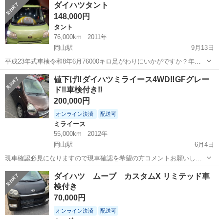
岡山
倉敷市
岡山駅
ムーヴ
リミテッド
ダイハツタント
グレー 年式： 平成20年9月 車検: ...
148,000円
タント
76,000km
2011年
岡山駅
9月13日
平成23年式車検令和8年6月76000キロ足がわりにいかがですか？年式
のわりには車内もキレイだと思います。
岡山
岡山市
岡山駅
タント
ダイハツタント
値下げ‼️ダイハツミライース4WD‼️GFグレー
ド‼️車検付き‼️
200,000円
オンライン決済
配送可
ミライース
55,000km
2012年
岡山駅
6月4日
現車確認必見になりますので現車確認を希望の方コメントお願いしま
す❗️心からお待ちしております❗️よろしくお願い致します❗️ ❗️値段の相談可
岡山
倉敷市
岡山駅
ミライース
ダイハツミライース
ダイハツ ムーブ カスタムX リミテッド車
能です！ ◎ 車名 ダイハツ ミライース ◎ 駆動式 四駆
検付き
◎ 走...
70,000円
オンライン決済
配送可