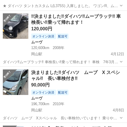
★ ダイハツ タントカスタム L(L375S) 入庫しました。 ワゴンR、ムー
ブ、タント、ライフ、モコ、MRワゴン、AZワゴン、パレット等お探
岡山
倉敷市
岡山駅
タント
コミコミ
‼️決まりました‼️ダイハツ‼️ムーブラッテ‼️ 車
しの方にも。 アトレー、エブリィ、アクティ、ハイゼット、キャリ
検長い‼️乗って帰れます！
ィ、サンバー...
120,000円
オンライン決済
配送可
ムーヴ
120,600km
2008年
岡山駅
4月12日
ダイハツ‼️ムーブラッテ‼️ 車検長い‼️乗って帰れます！ 車検 7年3月22
日まで！ 今のところ問題ないし！ バックカメラ付き ノークレーム
岡山
倉敷市
岡山駅
ムーヴ
走行距離
決まりました‼️ダイハツ ムーブ X スペシ
ノーリターン 走行距離 120600キロー使用中で、伸びます。 気にな
ャル‼️ 長い車検付き‼️
ることがあ...
90,000円
オンライン決済
配送可
ムーヴ
196,700km
2010年
岡山駅
4月8日
ダイハツ ムーブ Xスペシャル 長い車検付いています！ 乗りやす
い車で、綺麗です。 ‼️ ドライブレコーダー前 後ろ ‼️ ETC付き 車検:
岡山
倉敷市
岡山駅
ムーヴ
ムーブ