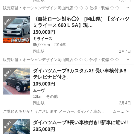
販売店舗：オーシャンデザイン岡山南店 ◇ ◇ ◇ 仕様・装備 ◇ ◇ ◇
■メーカー：ダイハツ ■ 車種名：タント 660 カスタム X リミテッド ■
岡山
岡山市
岡山駅
タント
自社
《自社ローン対応⭕️》［岡山県］【ダイハツ
修復歴 : なし ■ 年式(年): 2008年 ...
ミライース 660 L SA】現…
150,000円
ミライース
65,000km
2014年
岡山駅
2月7日
販売店舗：オーシャンデザイン岡山南店 ◇ ◇ ◇ 仕様・装備 ◇ ◇ ◇
■メーカー：ダイハツ ■ 車種名：ミライース 660 L SA ■ 修復歴 : なし
岡山
岡山市
岡山駅
ミライース
自社
ダイハツムーブ‼️カスタムX‼️長い車検付き‼️
■ 年式(年): 2014年 ■ 走行距...
テレビナビ付き。
105,000円
ムーヴ
12km
その他
岡山駅
2月4日
ご覧頂きありがとうございます メーカー: ダイハツ 車名： ムーブ
グレード：カスタムX 排気量：660cc 車体色: 黒🐦‍⬛ 年式：平成17年9
岡山
岡山市
岡山駅
ムーヴ
ヤリス
ダイハツムーブ‼️長い車検付き‼️新車に近い‼️
月 車検:令和8年3月10日 ボディタイプ：軽...
205,000円