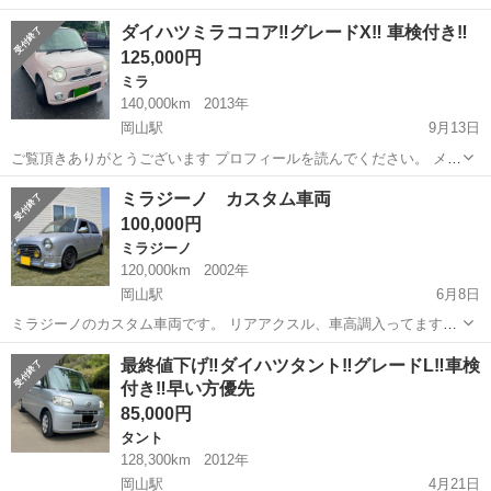
カー： ダイハツ 車名： ムーブ グレード： L 排気量：
岡山
岡山市
岡山駅
ムーヴ
ミッション
ダイハツミラココア‼️グレードX‼️ 車検付き‼️
660cc 車体色: マルーン 年式：平成24年2月 車検: R9年2月 ボディタイ
125,000円
プ：...
ミラ
140,000km
2013年
岡山駅
9月13日
ご覧頂きありがとうございます プロフィールを読んでください。 メー
カー： ダイハツ 車名： ミラココア グレード： X 排気
岡山
倉敷市
岡山駅
ミラ
ヤリス
ミラジーノ カスタム車両
量：660cc 車体色: ビンク 年式：平成25年3月 車検: ...
100,000円
ミラジーノ
120,000km
2002年
岡山駅
6月8日
ミラジーノのカスタム車両です。 リアアクスル、車高調入ってます。
ハンドルも小径に変更されてます。 車検残少ないので、格安にて。 走
岡山
岡山市
岡山駅
ミラジーノ
車両
最終値下げ‼️ダイハツタント‼️グレードL‼️車検
る曲がる止まる問題なし。 エアコンガンガンに効きます。 不具合無し
付き‼️早い方優先
です。 ATをリビルトに載...
85,000円
タント
128,300km
2012年
岡山駅
4月21日