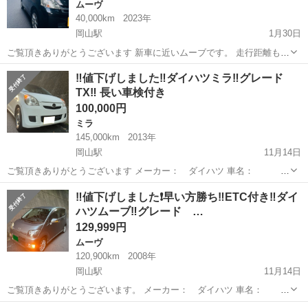
ムーヴ
40,000km
2023年
岡山駅
1月30日
ご覧頂きありがとうございます 新車に近いムーブです。 走行距離も少
なくて、優しい運転で、すごいスムーズです。 全く綺麗😍🤩😍 メー
岡山
倉敷市
岡山駅
ムーヴ
走行距離
‼️値下げしました‼️ダイハツミラ‼️グレード
カー：ダイハツ 車名：ムーブX グレード：X 排気量：660cc 車体色:
TX‼️ 長い車検付き
黒...
100,000円
ミラ
145,000km
2013年
岡山駅
11月14日
ご覧頂きありがとうございます メーカー： ダイハツ 車名： ミ
ラ グレード： TX 排気量： 660cc 車体色: 白 年式： 平成
岡山
倉敷市
岡山駅
ミラ
ダイハツミラ
‼️値下げしました❗️早い方勝ち‼️ETC付き‼️ダイ
25年8月 車検: 令和7年 8...
ハツムーブ‼️グレード …
129,999円
ムーヴ
120,900km
2008年
岡山駅
11月14日
ご覧頂きありがとうございます。 メーカー： ダイハツ 車名：
ムーブ グレード： カスタムXリミテッド 排気量： 660cc 車体色: