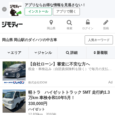
アプリならお得な情報を見逃さない！
インストール
アプリで開く
岡山県
検索
ログイン
投稿
岡山県 岡山駅のダイハツの中古車
人気キーワード
エリア
ジャンル
詳細
新着順
【自社ローン】審査に不安な方へ
税金・車検込み（自賠責保険料を除く）で毎月の支払額
は一定の自社ローン🚗
Ad
株式会社IDOM
軽トラ ハイゼットトラック 5MT 走行約1.3
万km 車検令和10年5月！
330,000円
ハイゼット
12,839km
2010年