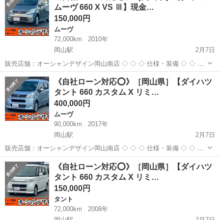
ムーヴ 660 X VS Ⅲ】現金…
150,000円
ムーヴ
72,000km
2010年
岡山駅
2月7日
販売店舗：オーシャンデザイン岡山南店 ◇ ◇ ◇ 仕様・装備 ◇ ◇ ◇
■メーカー：ダイハツ ■ 車種名：ムーヴ 660 X VS Ⅲ ■ 修復歴 : なし
岡山
岡山市
岡山駅
ムーヴ
自社
《自社ローン対応⭕️》［岡山県］【ダイハツ
■ 年式(年): 2010年 ■ 走行距離...
タント 660 カスタム X リミ…
400,000円
ムーヴ
90,000km
2017年
岡山駅
2月7日
販売店舗：オーシャンデザイン岡山南店 ◇ ◇ ◇ 仕様・装備 ◇ ◇ ◇
■メーカー：ダイハツ ■ 車種名：ムーヴ 660 L SAⅢ ■ 修復歴 : なし ■
岡山
岡山市
岡山駅
ムーヴ
自社
《自社ローン対応⭕️》［岡山県］【ダイハツ
年式(年): 2017年 ■ 走行距離：...
タント 660 カスタム X リミ…
150,000円
タント
72,000km
2008年
岡山駅
2月7日