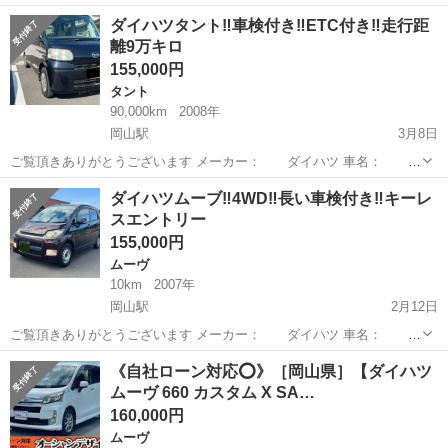
ーブ グレード： X 排気量：660cc 車体色: 🟣 年式：平成22年12月 車
岡山
岡山市
岡山駅
ムーヴ
走行距離
ダイハツタント‼️車検付き‼️ETC付き‼️走行距
検:1年間 ボディタイプ：軽自動車 ミッショ...
離9万キロ
155,000円
タント
90,000km
2008年
岡山駅
3月8日
ご覧頂きありがとうございます メーカー： ダイハツ 車名： タ
ント グレード： Xリミテッド 排気量：660cc 車体色: 黒🐦‍⬛ 年
岡山
岡山市
岡山駅
タント
走行距離
ダイハツムーブ‼️4WD‼️長い車検付き‼️キーレ
式：平成20年12月 車検: 付いている ボディタイプ：軽自動車 ...
スエントリー
155,000円
ムーヴ
10km
2007年
岡山駅
2月12日
ご覧頂きありがとうございます メーカー： ダイハツ 車名： ム
ーブ グレード： カスタムX 排気量：660cc 車体色: パープル🪻 年
岡山
岡山市
岡山駅
ムーヴ
ヤリス
《自社ローン対応⭕️》［岡山県］【ダイハツ
式：平成19年1月 車検: 1年間 ボディタイプ...
ムーヴ 660 カスタム X SA…
160,000円
ムーヴ