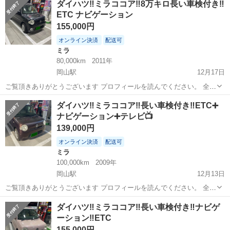
ダイハツ‼️ミラココア‼️8万キロ長い車検付き‼️
排気量：660cc 車体色: シルバー 年式：平成23年3月 車検:令和9年...
ETC ナビゲーション
155,000円
オンライン決済
配送可
ミラ
80,000km
2011年
岡山駅
12月17日
ご覧頂きありがとうございます プロフィールを読んでください。 全く
綺麗😍現金払い メーカー： ダイハツ 車名： ミラココア グレ
岡山
倉敷市
岡山駅
ミラ
ミラココア
ダイハツ‼️ミラココア‼️長い車検付き‼️ETC➕
ード： ココアプラス G 排気量：660cc 車体色: ブラック
ナビゲーション➕テレビ📺
🐦‍⬛ 年式...
139,000円
オンライン決済
配送可
ミラ
100,000km
2009年
岡山駅
12月13日
ご覧頂きありがとうございます プロフィールを読んでください。 全く
綺麗😍現金払い メーカー： ダイハツ 車名： ミラココア グレ
岡山
倉敷市
岡山駅
ミラ
ミラココア
ダイハツ‼️ミラココア‼️長い車検付き‼️ナビゲ
ード： ココア X 排気量：660cc 車体色: ブラウン 年式：平
ーション‼️ETC
成21年...
155,000円