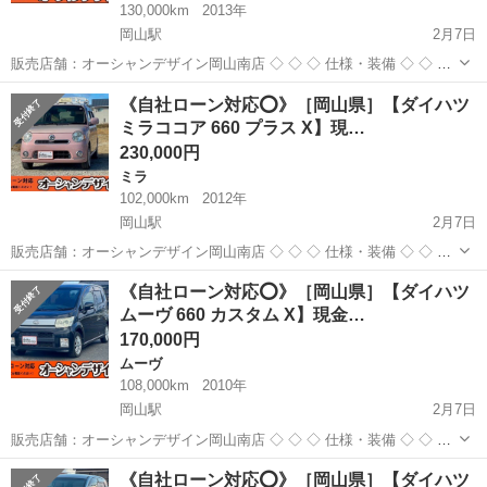
130,000km
2013年
岡山駅
2月7日
販売店舗：オーシャンデザイン岡山南店 ◇ ◇ ◇ 仕様・装備 ◇ ◇ ◇
■メーカー：ダイハツ ■ 車種名：ムーヴ 660 カスタム X SA ■ 修復歴 :
岡山
岡山市
岡山駅
ムーヴ
自社
《自社ローン対応⭕️》［岡山県］【ダイハツ
なし ■ 年式(年): 2013年 ■ 走...
ミラココア 660 プラス X】現…
230,000円
ミラ
102,000km
2012年
岡山駅
2月7日
販売店舗：オーシャンデザイン岡山南店 ◇ ◇ ◇ 仕様・装備 ◇ ◇ ◇
■メーカー：ダイハツ ■ 車種名：ミラココア 660 プラス X ■ 修復歴 :
岡山
岡山市
岡山駅
ミラ
ミラココア
《自社ローン対応⭕️》［岡山県］【ダイハツ
あり ■ 年式(年): 2012年 ■ 走行距...
ムーヴ 660 カスタム X】現金…
170,000円
ムーヴ
108,000km
2010年
岡山駅
2月7日
販売店舗：オーシャンデザイン岡山南店 ◇ ◇ ◇ 仕様・装備 ◇ ◇ ◇
■メーカー：ダイハツ ■ 車種名：ムーヴ 660 カスタム X ■ 修復歴 : な
岡山
岡山市
岡山駅
ムーヴ
自社
《自社ローン対応⭕️》［岡山県］【ダイハツ
し ■ 年式(年): 2010年 ■ 走行距離...