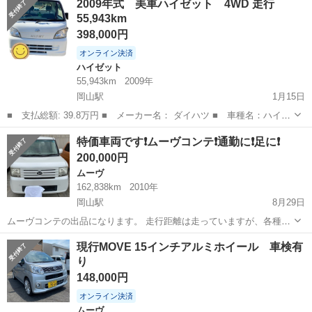
2009年式 美車ハイゼット 4WD 走行
令和 7年7月21日 まであります。 ちゃんと点検されている結構いい
55,943km
車です。 ‼...
398,000円
オンライン決済
ハイゼット
55,943km
2009年
岡山駅
1月15日
■ 支払総額: 39.8万円 ■ メーカー名： ダイハツ ■ 車種名：ハイゼ
ット ■ ミッション： 5速MT 4WD ■ 修復歴有無：目立ちませんが
岡山
岡山市
岡山駅
ハイゼット
走行距離
特価車両です❗️ムーヴコンテ❗️通勤に❗️足に❗️
右前少しバンパーのゆがみがあります。 ■ 年式（年）：...
200,000円
ムーヴ
162,838km
2010年
岡山駅
8月29日
ムーヴコンテの出品になります。 走行距離は走っていますが、各種機
関は良好ですよ❗️ 現車確認をしていただき、お互い気持ちの良い取引を
岡山
岡山市
岡山駅
ムーヴ
車両
現行MOVE 15インチアルミホイール 車検有
宜しくお願い致します。 左のサイドステップに多少目立つ傷がござい
り
ます。 もし何か気になる...
148,000円
オンライン決済
ムーヴ