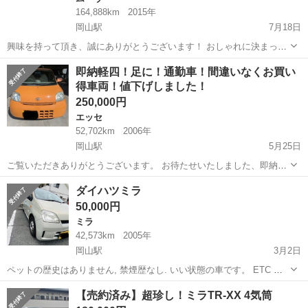
164,888km
2015年
岡山駅
7月18日
興味を持って頂き、誠にありがとうございます！ おしゃれに決まった
ムーブです。大きなキズ、凹みはありませんが、多少の古傷ありま
岡山
岡山市
岡山駅
ムーヴ
走行距離
即納軽四！足に！通勤車！間違いなくお買い
す。室内はタバコの匂いが少しありますので、気にされる方は、やめ
得車両！値下げしました！
ておいた方がよいかと思います。 左...
250,000円
エッセ
52,702km
2006年
岡山駅
5月25日
ご覧いただきありがとうございます。 お待たせいたしました、即納車
できる軽四の登場です。 急ぎで車がいる方。格安で車が欲しい方。に
岡山
岡山市
岡山駅
エッセ
車両
ダイハツミラ
はぴったりかと！！ 平成18年式ではありますが、走行距離がとても若
50,000円
く内外装共に綺麗です。 とく...
ミラ
42,573km
2005年
岡山駅
3月2日
ペットの歴史はありません, 禁煙歴なし. いい状態の車です。 ETC 名
義変更が早めに必要になります。 ノークレームノーリターンになりま
岡山
岡山市
岡山駅
ミラ
【売約済み】超珍し！ミラTR-XX 4気筒
すから車の状態見て買ってください。 車検受けて渡すこともできるん