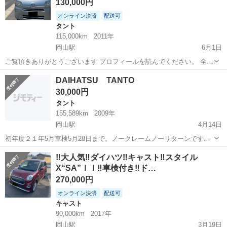
130,000円
オンライン決済
配送可
タント
115,000km
2011年
岡山駅
6月1日
ご覧頂きありがとうございます プロフィールを読んでください。 全く
綺麗😍現金払い メーカー： ダイハツ 車名： タント グレ
岡山
倉敷市
岡山駅
タント
DAIHATSU TANTO
ード： Xスペシャル グレード 排気量： 660CC 車体色:
30,000円
シルバー 年式：平...
タント
155,589km
2009年
岡山駅
4月14日
初年度２１年5月車検5月28日まで。ノークレームノーリターンです。
車検受ける価値がないため売ります😭タイヤがパンクしたので今スペ
岡山
岡山市
岡山駅
タント
DAIHATSU
‼️大人気‼️ダイハツ‼️キャスト‼️スタイル
アータイヤつけてます😭
X“SA”ｌｌ‼️車検付き‼️ド…
270,000円
オンライン決済
配送可
キャスト
90,000km
2017年
岡山駅
3月19日