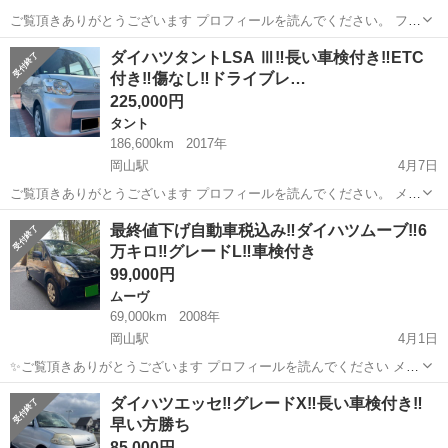
ご覧頂きありがとうございます プロフィールを読んでください。 フォ
ローお願いします。 メーカー： ダイハツ 車名： タント グレ
岡山
倉敷市
岡山駅
タント
ダイハツタント
ダイハツタントLSA Ⅲ‼️長い車検付き‼️ETC
ード： L 排気量：660cc 車体色: シルバー 年式：平成24年...
付き‼️傷なし‼️ドライブレ…
225,000円
タント
186,600km
2017年
岡山駅
4月7日
ご覧頂きありがとうございます プロフィールを読んでください。 メー
カー： ダイハツ 車名： タント グレード： LSA Ⅲ 排気
岡山
倉敷市
岡山駅
タント
ダイハツタント
最終値下げ自動車税込み‼️ダイハツムーブ‼️6
量：660cc 車体色: シルバー 年式：平成29年6月 車検:...
万キロ‼️グレードL‼️車検付き
99,000円
ムーヴ
69,000km
2008年
岡山駅
4月1日
✨ご覧頂きありがとうございます プロフィールを読んでください メー
カー：ダイハツ 車名： ム-ブ グレード：L 排気量：660cc 車体色:
岡山
倉敷市
岡山駅
ムーヴ
ヤリス
ダイハツエッセ‼️グレードX‼️長い車検付き‼️
黒🐦‍⬛ 年式：平成20年9月 車検:令和7年9月26日 ミッション：...
早い方勝ち
85,000円