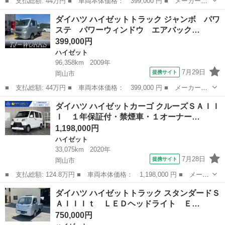
■ 支払総額: 44万円 ■ 車両本体価格： 399,000 円 ■ メーカー
名： ダイハツ ■ 車種名： ハイゼットトラック ■ グレード
岡山
岡山市
ハイゼット
ダイハツ ハイゼットトラック ジャンボ パワ
名： ジャンボ パワステ パワーウィンドウ エアバック エアコ
ステ パワーウィンドウ エアバック…
ン ＥＴＣ バックカ...
399,000円
ハイゼット
96,358km
2009年
7月29日
提携サイト
岡山市
■ 支払総額: 44万円 ■ 車両本体価格： 399,000 円 ■ メーカー
名： ダイハツ ■ 車種名： ハイゼットトラック ■ グレード
岡山
岡山市
ハイゼット
ダイハツ ハイゼットカーゴ クルーズＳＡＩＩ
名： ジャンボ パワステ パワーウィンドウ エアバック エアコ
Ｉ １年保証付・禁煙車・１オーナー…
ン ＥＴＣ バックカ...
1,198,000円
ハイゼット
33,075km
2020年
7月28日
提携サイト
岡山市
■ 支払総額: 124.8万円 ■ 車両本体価格： 1,198,000 円 ■ メーカ
ー名： ダイハツ ■ 車種名： ハイゼットカーゴ ■ グレード
岡山
岡山市
ハイゼット
ダイハツ ハイゼットトラック スタンダードＳ
名： クルーズＳＡＩＩＩ １年保証付・禁煙車・１オーナー・ハイ
ＡＩＩＩｔ ＬＥＤヘッドライト Ｅ…
ルーフ・ナビ...
750,000円