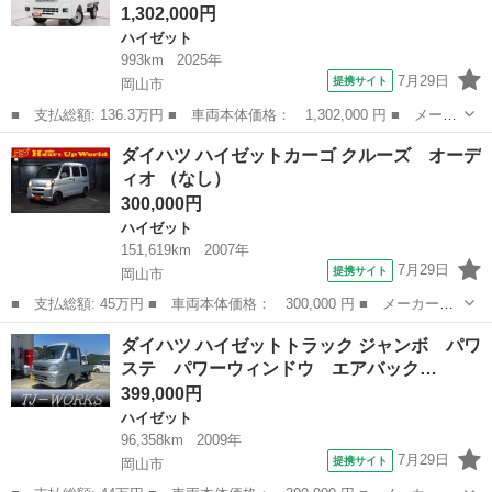
1,302,000円
ハイゼット
993km
2025年
7月29日
提携サイト
岡山市
■ 支払総額: 136.3万円 ■ 車両本体価格： 1,302,000 円 ■ メーカ
ー名： ダイハツ ■ 車種名： ハイゼットトラック ■ グレード
岡山
岡山市
ハイゼット
ダイハツ ハイゼットカーゴ クルーズ オーデ
名： ジャンボエクストラ 荷台作業灯 ＵＳＢ入力端子 Ｂｌｕｅ
ィオ （なし）
ｔｏｏｔｈ...
300,000円
ハイゼット
151,619km
2007年
7月29日
提携サイト
岡山市
■ 支払総額: 45万円 ■ 車両本体価格： 300,000 円 ■ メーカー
名： ダイハツ ■ 車種名： ハイゼットカーゴ ■ グレード名：
岡山
岡山市
ハイゼット
ダイハツ ハイゼットトラック ジャンボ パワ
クルーズ オーディオ ■ 排気量： 660cc ■ ドア枚数： 5D ■ ミ
ステ パワーウィンドウ エアバック…
ッ...
399,000円
ハイゼット
96,358km
2009年
7月29日
提携サイト
岡山市