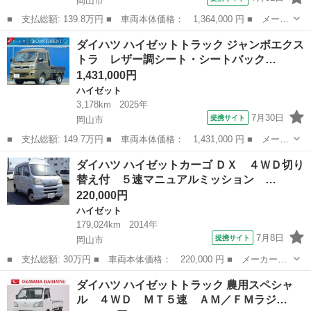
岡山市
■ 支払総額: 139.8万円 ■ 車両本体価格： 1,364,000 円 ■ メーカ
ー名： ダイハツ ■ 車種名： ハイゼットトラック ■ グレード
岡山
岡山市
ハイゼット
ダイハツ ハイゼットトラック ジャンボエクス
名： ジャンボ エクストラ４ＷＤ ＣＶＴ 禁煙車 ４ＷＤ ＣＶ
トラ レザー調シート・シートバック…
Ｔ スマー...
1,431,000円
ハイゼット
3,178km
2025年
7月30日
提携サイト
岡山市
■ 支払総額: 149.7万円 ■ 車両本体価格： 1,431,000 円 ■ メーカ
ー名： ダイハツ ■ 車種名： ハイゼットトラック ■ グレード
岡山
岡山市
ハイゼット
ダイハツ ハイゼットカーゴ ＤＸ ４ＷＤ切り
名： ジャンボエクストラ レザー調シート・シートバック・フロ
替え付 ５速マニュアルミッション …
ア・タイヤハ...
220,000円
ハイゼット
179,024km
2014年
7月8日
提携サイト
岡山市
■ 支払総額: 30万円 ■ 車両本体価格： 220,000 円 ■ メーカー
名： ダイハツ ■ 車種名： ハイゼットカーゴ ■ グレード名：
岡山
岡山市
ハイゼット
ダイハツ ハイゼットトラック 農用スペシャ
ＤＸ ４ＷＤ切り替え付 ５速マニュアルミッション パワステ パ
ル ４ＷＤ ＭＴ５速 ＡＭ／ＦＭラジ…
ワーウィンドウ ...