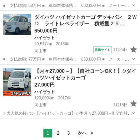
■ 支払総額: 68万円 ■ 車両本体価格： 630,000 円 ■ メーカー
名： ダイハツ ■ 車種名： ハイゼットトラック ■ グレード
岡山
岡山市
ハイゼット
ダイハツ ハイゼットカーゴ デッキバン ２Ｗ
名： スタンダード オートマ エアコン パワステ ■ 排気量：
Ｄ ライトレベライザー 積載量２５…
660cc ■ ド...
650,000円
ハイゼット
29,517km
2013年
1月26日
提携サイト
岡山市
■ 支払総額: 77万円 ■ 車両本体価格： 650,000 円 ■ メーカー
名： ダイハツ ■ 車種名： ハイゼットカーゴ ■ グレード名：
岡山
岡山市
ハイゼット
【月々27,000～】【自社ローンOK！】✨ダイ
デッキバン ２ＷＤ ライトレベライザー 積載量２５０ｋｇ ■ 排
ハツ/ハイゼットカーゴ
気量： 660...
27,000円
ハイゼット
120,000km
2017年
岡山市
1月15日
✨大人気の軽バン【ハイゼットカーゴ】が🌟月々27,000円～‼️ 💡自社ロ
ーン💡信用回復ローン完備‼️ 🚙全国陸送にてご納車致します 🚙在庫に
岡山
岡山市
ハイゼット
月々
ないお車もお探しします ✅審査無料 ✅最短即日回答 ✅最大...
1
2
3
次へ