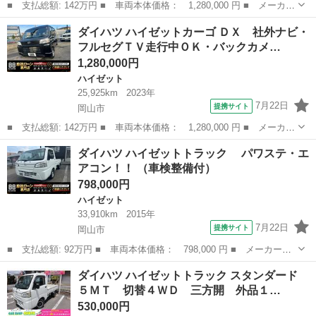
■ 支払総額: 142万円 ■ 車両本体価格： 1,280,000 円 ■ メーカー
名： ダイハツ ■ 車種名： ハイゼットカーゴ ■ グレード名：
岡山
岡山市
ハイゼット
ダイハツ ハイゼットカーゴ ＤＸ 社外ナビ・
クルーズ 純正ディスプレイオーディオ・Ｂｌｕｅｔｏｏｔｈ接続・
フルセグＴＶ走行中ＯＫ・バックカメ…
バックカメ...
1,280,000円
ハイゼット
25,925km
2023年
7月22日
提携サイト
岡山市
■ 支払総額: 142万円 ■ 車両本体価格： 1,280,000 円 ■ メーカー
名： ダイハツ ■ 車種名： ハイゼットカーゴ ■ グレード名：
岡山
岡山市
ハイゼット
ダイハツ ハイゼットトラック パワステ・エ
ＤＸ 社外ナビ・フルセグＴＶ走行中ＯＫ・バックカメラ・ＤＶＤ再
アコン！！ （車検整備付）
生・Ｂｌｕ...
798,000円
ハイゼット
33,910km
2015年
7月22日
提携サイト
岡山市
■ 支払総額: 92万円 ■ 車両本体価格： 798,000 円 ■ メーカー
名： ダイハツ ■ 車種名： ハイゼットトラック ■ グレード
岡山
岡山市
ハイゼット
ダイハツ ハイゼットトラック スタンダード
名： パワステ・エアコン！！ ■ 排気量： 660cc ■ ドア枚
５ＭＴ 切替４ＷＤ 三方開 外品１…
数： 2D ■...
530,000円