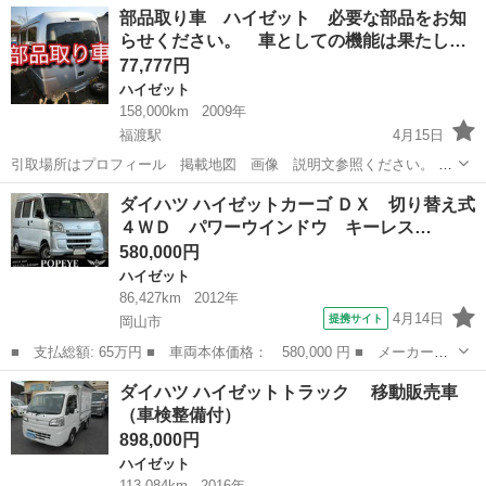
岡山
岡山市
ハイゼット
部品取り車 ハイゼット 必要な部品をお知
ＤＸ 切り替え式４ＷＤ パワーウインドウ キーレス ナビ フル
らせください。 車としての機能は果たし…
セグＴＶ 両側ス...
77,777円
ハイゼット
158,000km
2009年
福渡駅
4月15日
引取場所はプロフィール 掲載地図 画像 説明文参照ください。 Ｓ
３２１Ｖ ハイゼット ☆通販ご希望の方は問い合わせよりお知らせく
岡山
岡山市
福渡駅
ハイゼット
部品
ダイハツ ハイゼットカーゴ ＤＸ 切り替え式
ださい☆ 掲載価格は、丸車の価格です。 どうしても！の場合は販売し
４ＷＤ パワーウインドウ キーレス…
ますが 欠品部品多数！...
580,000円
ハイゼット
86,427km
2012年
4月14日
提携サイト
岡山市
■ 支払総額: 65万円 ■ 車両本体価格： 580,000 円 ■ メーカー
名： ダイハツ ■ 車種名： ハイゼットカーゴ ■ グレード名：
岡山
岡山市
ハイゼット
ダイハツ ハイゼットトラック 移動販売車
ＤＸ 切り替え式４ＷＤ パワーウインドウ キーレス ナビ フル
（車検整備付）
セグＴＶ 両側ス...
898,000円
ハイゼット
113,084km
2016年