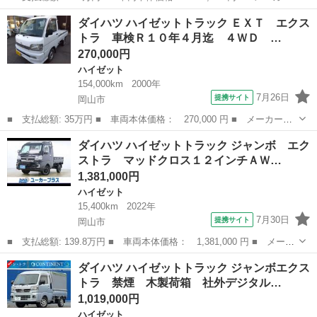
名： ダイハツ ■ 車種名： ハイゼットカーゴ ■ グレード名：
岡山
岡山市
ハイゼット
ダイハツ ハイゼットトラック ＥＸＴ エクス
ＤＸ １年保証付・ハイルーフ・ＡＭ／ＦＭラジオ・エアバッグ・パ
トラ 車検Ｒ１０年４月迄 ４ＷＤ …
ワーステアリ...
270,000円
ハイゼット
154,000km
2000年
7月26日
提携サイト
岡山市
■ 支払総額: 35万円 ■ 車両本体価格： 270,000 円 ■ メーカー
名： ダイハツ ■ 車種名： ハイゼットトラック ■ グレード
岡山
岡山市
ハイゼット
ダイハツ ハイゼットトラック ジャンボ エク
名： ＥＸＴ エクストラ 車検Ｒ１０年４月迄 ４ＷＤ オートマ
ストラ マッドクロス１２インチＡＷ…
ＡＴ エアコン パワ...
1,381,000円
ハイゼット
15,400km
2022年
7月30日
提携サイト
岡山市
■ 支払総額: 139.8万円 ■ 車両本体価格： 1,381,000 円 ■ メーカ
ー名： ダイハツ ■ 車種名： ハイゼットトラック ■ グレード
岡山
岡山市
ハイゼット
ダイハツ ハイゼットトラック ジャンボエクス
名： ジャンボ エクストラ マッドクロス１２インチＡＷ ＴＯＹ
トラ 禁煙 木製荷箱 社外デジタル…
Ｏオープン...
1,019,000円
ハイゼット