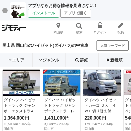
アプリならお得な情報を見逃さない！
インストール
アプリで開く
岡山県
検索
ログイン
投稿
岡山県 岡山市のハイゼット(ダイハツ)の中古車
人気キーワード
エリア
ジャンル
詳細
新着順
ダイハツ ハイゼッ
ダイハツ ハイゼッ
ダイハツ ハイゼッ
ダ
トトラック ジャン
トトラック ジャン
トカーゴ ＤＸ ４
ト
ボ エクストラ４Ｗ
ボエクストラ レザ
ＷＤ切り替え付 ５
ペ
Ｄ ＣＶＴ 禁煙
ー調シート・シート
速マニュアルミッシ
Ｍ
1,364,000円
1,431,000円
220,000円
54
車 ４ＷＤ ＣＶ
バック・フロア・タ
ョン パワステ パ
Ｍ
10,500km / 2022年
3,178km / 2025年
179,024km / 2014年
86,
Ｔ スマートキー
イヤハウスカバー
ワーウィンドウ エ
灯
岡山市
岡山市
岡山市
岡