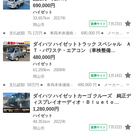
690,000円
ハイゼット
33,657km
2017年
7月23日
提携サイト
岡山市
■ 支払総額: 75.1万円 ■ 車両本体価格： 690,000 円 ■ メーカー
名： ダイハツ ■ 車種名： ハイゼットトラック ■ グレード
岡山
岡山市
ハイゼット
ダイハツ ハイゼットトラック スペシャル Ａ
名： スタンダード 記録簿 ■ 排気量： 660cc ■ ドア枚数：
Ｔ・パワステ・エアコン （車検整備…
2D ■...
480,000円
ハイゼット
61,250km
2009年
1月14日
提携サイト
岡山市
■ 支払総額: 58万円 ■ 車両本体価格： 480,000 円 ■ メーカー
名： ダイハツ ■ 車種名： ハイゼットトラック ■ グレード
岡山
岡山市
ハイゼット
ダイハツ ハイゼットカーゴ クルーズ 純正デ
名： スペシャル ＡＴ・パワステ・エアコン ■ 排気量： 660cc
ィスプレイオーディオ・Ｂｌｕｅｔｏ…
■ ドア枚数...
1,280,000円
ハイゼット
49,351km
2022年
7月22日
提携サイト
岡山市