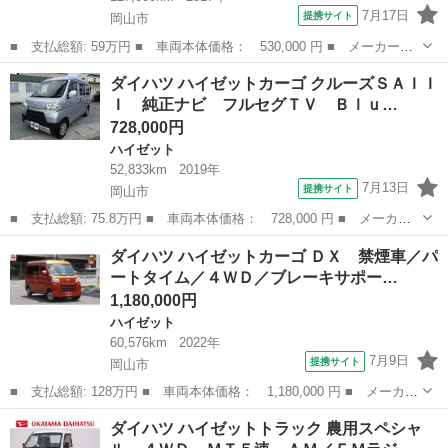
7月17日
提携サイト
岡山市
■ 支払総額: 59万円 ■ 車両本体価格： 530,000 円 ■ メーカー
名： ダイハツ ■ 車種名： ハイゼットトラック ■ グレード
岡山
岡山市
ハイゼット
ダイハツ ハイゼットカーゴ クルーズＳＡＩＩ
名： スタンダード ５ＭＴ 切替４ＷＤ 三方開 外品１２アル
Ｉ 純正ナビ フルセグＴＶ Ｂｌｕ…
ミ エアコン パワステ...
728,000円
ハイゼット
52,833km
2019年
7月13日
提携サイト
岡山市
■ 支払総額: 75.8万円 ■ 車両本体価格： 728,000 円 ■ メーカー
名： ダイハツ ■ 車種名： ハイゼットカーゴ ■ グレード名：
岡山
岡山市
ハイゼット
ダイハツ ハイゼットカーゴ ＤＸ 禁煙車／パ
クルーズＳＡＩＩＩ 純正ナビ フルセグＴＶ Ｂｌｕｅｔｏｏｔ
ートタイム／４ＷＤ／ブレーキサポー…
ｈ バックカメ...
1,180,000円
ハイゼット
60,576km
2022年
7月9日
提携サイト
岡山市
■ 支払総額: 128万円 ■ 車両本体価格： 1,180,000 円 ■ メーカー
名： ダイハツ ■ 車種名： ハイゼットカーゴ ■ グレード名：
岡山
岡山市
ハイゼット
ダイハツ ハイゼットトラック 農用スペシャ
ＤＸ 禁煙車／パートタイム／４ＷＤ／ブレーキサポート／純正ディ