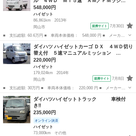
ル ４ＷＤ ＭＴ５速 ＡＭ／ＦＭラジ…
スプレイオ...
548,000円
ハイゼット
86,861km
2013年
7月30日
提携サイト
岡山市
■ 支払総額: 60.6万円 ■ 車両本体価格： 548,000 円 ■ メーカー
名： ダイハツ ■ 車種名： ハイゼットトラック ■ グレード
岡山
岡山市
ハイゼット
ダイハツ ハイゼットカーゴ ＤＸ ４ＷＤ切り
名： 農用スペシャル ４ＷＤ ＭＴ５速 ＡＭ／ＦＭラジオ 荷台
替え付 ５速マニュアルミッション …
作業灯 エアコン...
220,000円
ハイゼット
179,024km
2014年
7月8日
提携サイト
岡山市
■ 支払総額: 30万円 ■ 車両本体価格： 220,000 円 ■ メーカー
名： ダイハツ ■ 車種名： ハイゼットカーゴ ■ グレード名：
岡山
岡山市
ハイゼット
ダイハツハイゼットトラック 車検付
ＤＸ ４ＷＤ切り替え付 ５速マニュアルミッション パワステ パ
き‼️
ワーウィンドウ ...
235,000円
オンライン決済
ハイゼット
73,000km
その他