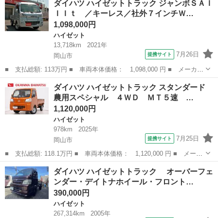
ダイハツ ハイゼットトラック ジャンボＳＡＩ
名： ＥＸＴ エクストラ 車検Ｒ１０年４月迄 ４ＷＤ オートマ
ＩＩｔ ／キーレス／社外７インチＷ…
ＡＴ エアコン パワ...
1,098,000円
ハイゼット
13,718km
2021年
7月26日
提携サイト
岡山市
■ 支払総額: 113万円 ■ 車両本体価格： 1,098,000 円 ■ メーカー
名： ダイハツ ■ 車種名： ハイゼットトラック ■ グレード
岡山
岡山市
ハイゼット
ダイハツ ハイゼットトラック スタンダード
名： ジャンボＳＡＩＩＩｔ ／キーレス／社外７インチＷＤナビ／
農用スペシャル ４ＷＤ ＭＴ５速 …
フルセグ／Ｂｌ...
1,120,000円
ハイゼット
978km
2025年
7月25日
提携サイト
岡山市
■ 支払総額: 118.1万円 ■ 車両本体価格： 1,120,000 円 ■ メーカ
ー名： ダイハツ ■ 車種名： ハイゼットトラック ■ グレード
岡山
岡山市
ハイゼット
ダイハツ ハイゼットトラック オーバーフェ
名： スタンダード 農用スペシャル ４ＷＤ ＭＴ５速 荷台作業
ンダー・デイトナホイール・フロント…
灯 ＡＭ／...
390,000円
ハイゼット
267,314km
2005年