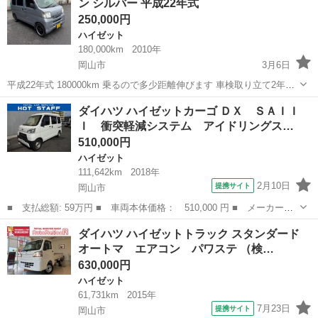
ン シルバー 平成22年式
ル ＥＴＣ ■...
250,000円
ハイゼット
180,000km
2010年
岡山市
3月6日
平成22年式 180000km 乗るので多少距離伸びます 車検取り立て2年付
き 面白そうな車なら交換もあり オルタネーター リビルド品に交換 バ
岡山
岡山市
ハイゼット
ハイゼットカーゴ
ダイハツ ハイゼットカーゴ ＤＸ ＳＡＩＩ
ッテリー新品 ヘッド オイルガスケット交換 予備 純正鉄チン 新品タイ
Ｉ 衝突軽減システム アイドリングス…
ヤ4本...
510,000円
ハイゼット
111,642km
2018年
2月10日
提携サイト
岡山市
■ 支払総額: 59万円 ■ 車両本体価格： 510,000 円 ■ メーカー
名： ダイハツ ■ 車種名： ハイゼットカーゴ ■ グレード名：
岡山
岡山市
ハイゼット
ダイハツ ハイゼットトラック スタンダード
ＤＸ ＳＡＩＩＩ 衝突軽減システム アイドリングストップ ＥＴ
オートマ エアコン パワステ （検…
Ｃ パワーウイン...
630,000円
ハイゼット
61,731km
2015年
7月23日
提携サイト
岡山市