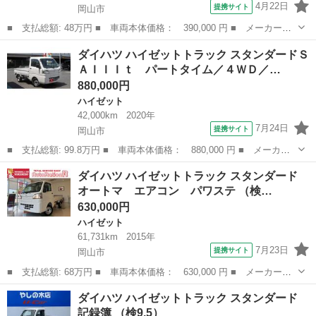
4月22日
提携サイト
岡山市
■ 支払総額: 48万円 ■ 車両本体価格： 390,000 円 ■ メーカー
名： ダイハツ ■ 車種名： ハイゼットトラック ■ グレード
岡山
岡山市
ハイゼット
ダイハツ ハイゼットトラック スタンダードＳ
名： オーバーフェンダー・デイトナホイール・フロントスポイラ
ＡＩＩＩｔ パートタイム／４ＷＤ／…
ー・ワイパーパネルチ...
880,000円
ハイゼット
42,000km
2020年
7月24日
提携サイト
岡山市
■ 支払総額: 99.8万円 ■ 車両本体価格： 880,000 円 ■ メーカー
名： ダイハツ ■ 車種名： ハイゼットトラック ■ グレード
岡山
岡山市
ハイゼット
ダイハツ ハイゼットトラック スタンダード
名： スタンダードＳＡＩＩＩｔ パートタイム／４ＷＤ／ブレーキ
オートマ エアコン パワステ （検…
サポート／メモリ...
630,000円
ハイゼット
61,731km
2015年
7月23日
提携サイト
岡山市
■ 支払総額: 68万円 ■ 車両本体価格： 630,000 円 ■ メーカー
名： ダイハツ ■ 車種名： ハイゼットトラック ■ グレード
岡山
岡山市
ハイゼット
ダイハツ ハイゼットトラック スタンダード
名： スタンダード オートマ エアコン パワステ ■ 排気量：
記録簿 （検9.5）
660cc ■ ド...