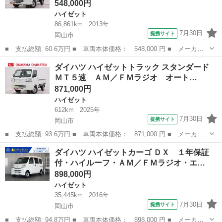
548,000円
ハイゼット
86,861km
2013年
7月30日
提携サイト
岡山市
■ 支払総額: 60.6万円 ■ 車両本体価格： 548,000 円 ■ メーカー
名： ダイハツ ■ 車種名： ハイゼットトラック ■ グレード
岡山
岡山市
ハイゼット
ダイハツ ハイゼットトラック スタンダード
名： 農用スペシャル ４ＷＤ ＭＴ５速 ＡＭ／ＦＭラジオ 荷台
ＭＴ５速 ＡＭ／ＦＭラジオ オート…
作業灯 エアコン...
871,000円
ハイゼット
612km
2025年
7月30日
提携サイト
岡山市
■ 支払総額: 93.6万円 ■ 車両本体価格： 871,000 円 ■ メーカー
名： ダイハツ ■ 車種名： ハイゼットトラック ■ グレード
岡山
岡山市
ハイゼット
ダイハツ ハイゼットカーゴ ＤＸ １年保証
名： スタンダード ＭＴ５速 ＡＭ／ＦＭラジオ オートライト
付・ハイルーフ・ＡＭ／ＦＭラジオ・エ…
アイドリングスト...
898,000円
ハイゼット
35,445km
2016年
7月30日
提携サイト
岡山市
■ 支払総額: 94.8万円 ■ 車両本体価格： 898,000 円 ■ メーカー