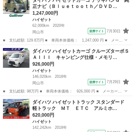
ダイハツ ハイゼットカーゴ デッキバンＧ 純
クルーズ ■ 排気量： 660cc ■ ドア枚数： 5D ■ ミッション：
正ナビ（Ｂｌｕｅｔｏｏｔｈ／ＤＶＤ…
M...
1,247,000円
ハイゼット
62,000km
2020年
7月30日
提携サイト
岡山市
■ 支払総額: 129.8万円 ■ 車両本体価格： 1,247,000 円 ■ メーカ
ー名： ダイハツ ■ 車種名： ハイゼットカーゴ ■ グレード
岡山
岡山市
ハイゼット
ダイハツ ハイゼットカーゴ クルーズターボＳ
名： デッキバンＧ 純正ナビ（Ｂｌｕｅｔｏｏｔｈ／ＤＶＤ／フル
ＡＩＩＩ キャンピング仕様・メモリ…
セグＴＶ） ...
926,000円
ハイゼット
146,020km
2018年
7月29日
提携サイト
岡山市
■ 支払総額: 98万円 ■ 車両本体価格： 926,000 円 ■ メーカー
名： ダイハツ ■ 車種名： ハイゼットカーゴ ■ グレード名：
岡山
岡山市
ハイゼット
ダイハツ ハイゼットトラック スタンダード
クルーズターボＳＡＩＩＩ キャンピング仕様・メモリーナビ・フル
軽トラック ＭＴ ＥＴＣ アルミホ…
セグ・ＣＤ／ＤＶ...
620,000円
ハイゼット
142,242km
2018年