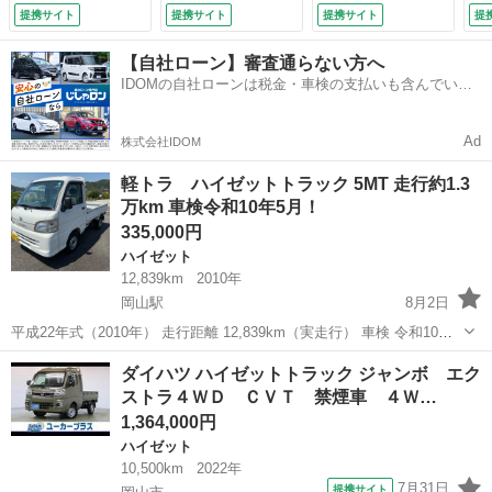
衝突被害軽減ブレー
社外アームレスト
アバック キーレス
ー
提携サイト
提携サイト
提携サイト
提
キ 障害物センサ
ラバーフロアマッ
（なし）
ィ
ー アイドリングス
ト パートタイム４
ス 
【自社ローン】審査通らない方へ
トップ ＬＥＤヘッ
ＷＤ オーバーヘッ
IDOMの自社ローンは税金・車検の支払いも含んでいる
ドライト オーバー
ドコンソール 作業
ので毎月の支払額は一定
ヘッドコンソール
灯 衝突軽減 クリ
荷台作業灯 （車検
アランスソナー プ
Ad
株式会社IDOM
整備付）
ッシュスタート
（検9.6）
軽トラ ハイゼットトラック 5MT 走行約1.3
万km 車検令和10年5月！
335,000円
ハイゼット
12,839km
2010年
岡山駅
8月2日
平成22年式（2010年） 走行距離 12,839km（実走行） 車検 令和10年5
月26日まで 【車両情報】 ・ダイハツ ハイゼットトラック ・型式：
岡山
岡山市
岡山駅
ハイゼット
ダイハツ ハイゼットトラック ジャンボ エク
EBD-S201P ・5速MT ・ガソリン車 ・660cc ・最...
ストラ４ＷＤ ＣＶＴ 禁煙車 ４Ｗ…
1,364,000円
ハイゼット
10,500km
2022年
7月31日
提携サイト