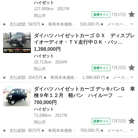
ハイゼット
127,000km
2017年
7月17日
提携サイト
岡山市
■ 支払総額: 59万円 ■ 車両本体価格： 530,000 円 ■ メーカー
名： ダイハツ ■ 車種名： ハイゼットトラック ■ グレード
岡山
岡山市
ハイゼット
ダイハツ ハイゼットカーゴ ＤＸ ディスプレ
名： スタンダード ５ＭＴ 切替４ＷＤ 三方開 外品１２アル
イオーディオ・ＴＶ走行中ＯＫ・バッ…
ミ エアコン パワステ...
1,398,000円
ハイゼット
18,713km
2024年
7月22日
提携サイト
岡山市
■ 支払総額: 154万円 ■ 車両本体価格： 1,398,000 円 ■ メーカー
名： ダイハツ ■ 車種名： ハイゼットカーゴ ■ グレード名：
岡山
岡山市
ハイゼット
ダイハツ ハイゼットカーゴ デッキバンＧ 車
ＤＸ ディスプレイオーディオ・ＴＶ走行中ＯＫ・バックカメラ・Ｂ
検９年１２月 軽バン ハイルーフ …
ｌｕｅｔｏ...
700,000円
ハイゼット
71,696km
2017年
7月21日
提携サイト
岡山市
■ 支払総額: 90万円 ■ 車両本体価格： 700,000 円 ■ メーカー
名： ダイハツ ■ 車種名： ハイゼットカーゴ ■ グレード名：