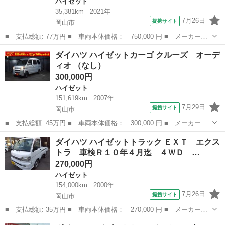
ハイゼット
35,381km
2021年
7月26日
提携サイト
岡山市
■ 支払総額: 77万円 ■ 車両本体価格： 750,000 円 ■ メーカー
名： ダイハツ ■ 車種名： ハイゼットトラック ■ グレード
岡山
岡山市
ハイゼット
ダイハツ ハイゼットカーゴ クルーズ オーデ
名： スタンダードＳＡＩＩＩｔ ＬＥＤヘッドライト ＥＴＣ パ
ィオ （なし）
ワステ エアコン ■...
300,000円
ハイゼット
151,619km
2007年
7月29日
提携サイト
岡山市
■ 支払総額: 45万円 ■ 車両本体価格： 300,000 円 ■ メーカー
名： ダイハツ ■ 車種名： ハイゼットカーゴ ■ グレード名：
岡山
岡山市
ハイゼット
ダイハツ ハイゼットトラック ＥＸＴ エクス
クルーズ オーディオ ■ 排気量： 660cc ■ ドア枚数： 5D ■ ミ
トラ 車検Ｒ１０年４月迄 ４ＷＤ …
ッ...
270,000円
ハイゼット
154,000km
2000年
7月26日
提携サイト
岡山市
■ 支払総額: 35万円 ■ 車両本体価格： 270,000 円 ■ メーカー
名： ダイハツ ■ 車種名： ハイゼットトラック ■ グレード
岡山
岡山市
ハイゼット