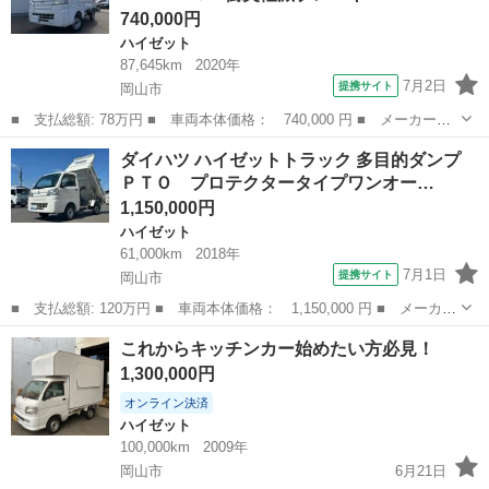
740,000円
ハイゼット
87,645km
2020年
7月2日
提携サイト
岡山市
■ 支払総額: 78万円 ■ 車両本体価格： 740,000 円 ■ メーカー
名： ダイハツ ■ 車種名： ハイゼットトラック ■ グレード
岡山
岡山市
ハイゼット
ダイハツ ハイゼットトラック 多目的ダンプ
名： スタンダードＳＡＩＩＩｔ 衝突軽減ブレーキ パートタイム
ＰＴＯ プロテクタータイプワンオー…
４ＷＤ ＬＥＤヘッド...
1,150,000円
ハイゼット
61,000km
2018年
7月1日
提携サイト
岡山市
■ 支払総額: 120万円 ■ 車両本体価格： 1,150,000 円 ■ メーカー
名： ダイハツ ■ 車種名： ハイゼットトラック ■ グレード
岡山
岡山市
ハイゼット
これからキッチンカー始めたい方必見！
名： 多目的ダンプ ＰＴＯ プロテクタータイプワンオーナー ■
1,300,000円
排気量： 6...
オンライン決済
ハイゼット
100,000km
2009年
岡山市
6月21日