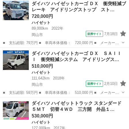
岡山
岡山市
ハイゼット
ダイハツ ハイゼットカーゴ ＤＸ 衝突軽減ブ
デッキバンＧ 車検９年１２月 軽バン ハイルーフ ＡＴ ＴＶ
レーキ アイドリングストップ スト…
バックカメラ 両...
720,000円
ハイゼット
89,000km
2022年
7月18日
提携サイト
岡山市
■ 支払総額: 79万円 ■ 車両本体価格： 720,000 円 ■ メーカー
名： ダイハツ ■ 車種名： ハイゼットカーゴ ■ グレード名：
岡山
岡山市
ハイゼット
ダイハツ ハイゼットカーゴ ＤＸ ＳＡＩＩ
ＤＸ 衝突軽減ブレーキ アイドリングストップ ストラーダナビ
Ｉ 衝突軽減システム アイドリングス…
地デジＴＶ バッ...
510,000円
ハイゼット
111,642km
2018年
2月10日
提携サイト
岡山市
■ 支払総額: 59万円 ■ 車両本体価格： 510,000 円 ■ メーカー
名： ダイハツ ■ 車種名： ハイゼットカーゴ ■ グレード名：
岡山
岡山市
ハイゼット
ダイハツ ハイゼットトラック スタンダード
ＤＸ ＳＡＩＩＩ 衝突軽減システム アイドリングストップ ＥＴ
５ＭＴ 切替４ＷＤ 三方開 外品１…
Ｃ パワーウイン...
530,000円
ハイゼット
127,000km
2017年