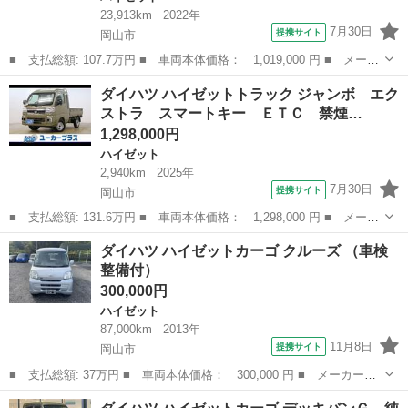
23,913km
2022年
7月30日
提携サイト
岡山市
■ 支払総額: 107.7万円 ■ 車両本体価格： 1,019,000 円 ■ メーカ
ー名： ダイハツ ■ 車種名： ハイゼットトラック ■ グレード
岡山
岡山市
ハイゼット
ダイハツ ハイゼットトラック ジャンボ エク
名： ジャンボエクストラ 禁煙 木製荷箱 社外デジタルインナー
ストラ スマートキー ＥＴＣ 禁煙…
ミラー プ...
1,298,000円
ハイゼット
2,940km
2025年
7月30日
提携サイト
岡山市
■ 支払総額: 131.6万円 ■ 車両本体価格： 1,298,000 円 ■ メーカ
ー名： ダイハツ ■ 車種名： ハイゼットトラック ■ グレード
岡山
岡山市
ハイゼット
ダイハツ ハイゼットカーゴ クルーズ （車検
名： ジャンボ エクストラ スマートキー ＥＴＣ 禁煙車 衝突
整備付）
被害軽減ブ...
300,000円
ハイゼット
87,000km
2013年
11月8日
提携サイト
岡山市
■ 支払総額: 37万円 ■ 車両本体価格： 300,000 円 ■ メーカー
名： ダイハツ ■ 車種名： ハイゼットカーゴ ■ グレード名：
岡山
岡山市
ハイゼット