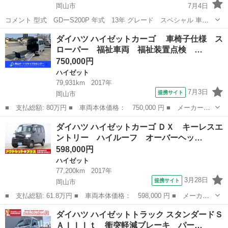
岡山市
7月4日
コメント 型式 GDーS200P 年式 13年 グレード スペシャル 車検
は来年まで残ってます 2駆になります MT エアコン付き カスタムペイ
岡山
岡山市
ハイゼット
ダイハツ ハイゼットカーゴ 車椅子仕様 ス
ントされてます 社外フロントライート LED？ 社外ウィンクル 社外
ローパー 福祉車両 福祉装置点検 …
アンダーライ...
750,000円
ハイゼット
79,931km
2017年
7月3日
提携サイト
岡山市
■ 支払総額: 80万円 ■ 車両本体価格： 750,000 円 ■ メーカー
名： ダイハツ ■ 車種名： ハイゼットカーゴ ■ グレード
岡山
岡山市
ハイゼット
ダイハツ ハイゼットカーゴ ＤＸ キーレスエ
名： 車椅子仕様 スローパー 福祉車両 福祉装置点検 ナビ
ントリー ハイルーフ オーバーヘッ…
バックカメラ 補助シ...
598,000円
ハイゼット
77,200km
2017年
3月28日
提携サイト
岡山市
■ 支払総額: 61.8万円 ■ 車両本体価格： 598,000 円 ■ メーカー
名： ダイハツ ■ 車種名： ハイゼットカーゴ ■ グレード名：
岡山
岡山市
ハイゼット
ダイハツ ハイゼットトラック スタンダードＳ
ＤＸ キーレスエントリー ハイルーフ オーバーヘッドコンソー
ＡＩＩＩｔ 衝突軽減ブレーキ パー…
ル ＥＴＣ ■...