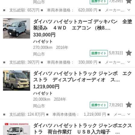
7月29日
提携サイト
岡山市
■ 支払総額: 65万円 ■ 車両本体価格： 620,000 円 ■ メーカー
名： ダイハツ ■ 車種名： ハイゼットトラック ■ グレード
岡山
岡山市
ハイゼット
ダイハツ ハイゼットカーゴ デッキバン 全塗
名： スタンダード 軽トラック ＭＴ ＥＴＣ アルミホイール
装済み ４ＷＤ エアコン （検8.…
エアコン パワーステ...
330,000円
ハイゼット
270,000km
2016年
5月31日
提携サイト
岡山市
■ 支払総額: 39万円 ■ 車両本体価格： 330,000 円 ■ メーカー
名： ダイハツ ■ 車種名： ハイゼットカーゴ ■ グレード名：
岡山
岡山市
ハイゼット
ダイハツ ハイゼットトラック ジャンボ エク
デッキバン 全塗装済み ４ＷＤ エアコン ■ 排気量： 660cc ■
ストラ ディスプレイオーディオ ス…
ドア枚...
1,219,000円
ハイゼット
20,000km
2024年
7月29日
提携サイト
岡山市
■ 支払総額: 124.8万円 ■ 車両本体価格： 1,219,000 円 ■ メーカ
ー名： ダイハツ ■ 車種名： ハイゼットトラック ■ グレード
岡山
岡山市
ハイゼット
ダイハツ ハイゼットトラック ジャンボエクス
名： ジャンボ エクストラ ディスプレイオーディオ スマートア
トラ 荷台作業灯 ＵＳＢ入力端子 …
シスト 衝...