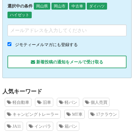
選択中の条件
岡山県
岡山市
中古車
ダイハツ
ハイゼット
ジモティーメルマガにも登録する
新着投稿の通知をメールで受け取る
人気キーワード
軽自動車
旧車
軽バン
個人売買
キャンピングトレーラー
MT車
17クラウン
JA11
インパラ
箱バン