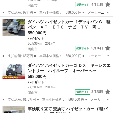
4月11日
提携サイト
岡山市
■ 支払総額: 97万円 ■ 車両本体価格： 898,000 円 ■ メーカー
名： ダイハツ ■ 車種名： ハイゼットトラック ■ グレード
岡山
岡山市
ハイゼット
ダイハツ ハイゼットカーゴ デッキバンＧ 軽
名： 移動販売車 ■ 排気量： 660cc ■ ドア枚数： 2D ■ ミッ
バン ＡＴ ＥＴＣ ナビ ＴＶ 両…
ション...
550,000円
ハイゼット
96,536km
2017年
5月16日
提携サイト
岡山市
■ 支払総額: 65万円 ■ 車両本体価格： 550,000 円 ■ メーカー
名： ダイハツ ■ 車種名： ハイゼットカーゴ ■ グレード名：
岡山
岡山市
ハイゼット
ダイハツ ハイゼットカーゴ ＤＸ キーレスエ
デッキバンＧ 軽バン ＡＴ ＥＴＣ ナビ ＴＶ 両側スライドド
ントリー ハイルーフ オーバーヘッ…
ア エアコン パ...
598,000円
ハイゼット
77,200km
2017年
3月28日
提携サイト
岡山市
■ 支払総額: 61.8万円 ■ 車両本体価格： 598,000 円 ■ メーカー
名： ダイハツ ■ 車種名： ハイゼットカーゴ ■ グレード名：
岡山
岡山市
ハイゼット
車検取り立て 交換可 ハイゼットカーゴ 軽バ
ＤＸ キーレスエントリー ハイルーフ オーバーヘッドコンソー