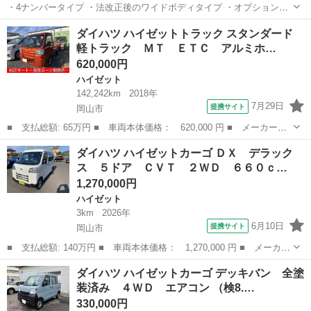
・4ナンバータイプ ・法改正後のワイドボディタイプ ・オプション多
数ご用意しております 想いのままにキッチンカー制作致します。 販売
岡山
岡山市
ハイゼット
キッチンカー
ダイハツ ハイゼットトラック スタンダード
するものに合わせた室内に仕上げます。 保健所への登録からレクチャ
軽トラック ＭＴ ＥＴＣ アルミホ…
ーさせて頂き、最終的には出...
620,000円
ハイゼット
142,242km
2018年
7月29日
提携サイト
岡山市
■ 支払総額: 65万円 ■ 車両本体価格： 620,000 円 ■ メーカー
名： ダイハツ ■ 車種名： ハイゼットトラック ■ グレード
岡山
岡山市
ハイゼット
ダイハツ ハイゼットカーゴ ＤＸ デラック
名： スタンダード 軽トラック ＭＴ ＥＴＣ アルミホイール
ス ５ドア ＣＶＴ ２ＷＤ ６６０ｃ…
エアコン パワーステ...
1,270,000円
ハイゼット
3km
2026年
6月10日
提携サイト
岡山市
■ 支払総額: 140万円 ■ 車両本体価格： 1,270,000 円 ■ メーカー
名： ダイハツ ■ 車種名： ハイゼットカーゴ ■ グレード名：
岡山
岡山市
ハイゼット
ダイハツ ハイゼットカーゴ デッキバン 全塗
ＤＸ デラックス ５ドア ＣＶＴ ２ＷＤ ６６０ｃｃ ＬＥＤバ
装済み ４ＷＤ エアコン （検8.…
ックドアラ...
330,000円