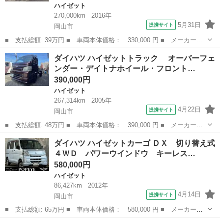
ハイゼット
270,000km
2016年
5月31日
提携サイト
岡山市
■ 支払総額: 39万円 ■ 車両本体価格： 330,000 円 ■ メーカー
名： ダイハツ ■ 車種名： ハイゼットカーゴ ■ グレード名：
岡山
岡山市
ハイゼット
ダイハツ ハイゼットトラック オーバーフェ
デッキバン 全塗装済み ４ＷＤ エアコン ■ 排気量： 660cc ■
ンダー・デイトナホイール・フロント…
ドア枚...
390,000円
ハイゼット
267,314km
2005年
4月22日
提携サイト
岡山市
■ 支払総額: 48万円 ■ 車両本体価格： 390,000 円 ■ メーカー
名： ダイハツ ■ 車種名： ハイゼットトラック ■ グレード
岡山
岡山市
ハイゼット
ダイハツ ハイゼットカーゴ ＤＸ 切り替え式
名： オーバーフェンダー・デイトナホイール・フロントスポイラ
４ＷＤ パワーウインドウ キーレス…
ー・ワイパーパネルチ...
580,000円
ハイゼット
86,427km
2012年
4月14日
提携サイト
岡山市
■ 支払総額: 65万円 ■ 車両本体価格： 580,000 円 ■ メーカー
名： ダイハツ ■ 車種名： ハイゼットカーゴ ■ グレード名：