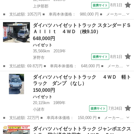
8月1日
提携サイト
上伊那郡
■ 支払総額: 105万円 ■ 車両本体価格： 980,000 円 ■ メーカー
名： ダイハツ ■ 車種名： ハイゼットカーゴ ■ グレード名：
長野
上伊那郡
ハイゼット
ダイハツ ハイゼットトラック スタンダードＳ
スペシャル 正規ＡＡ仕入れ★下回り錆なし★修復歴なし★第三者査
ＡＩＩＩｔ ４ＷＤ （検9.10）
定員査定済★４...
648,000円
ハイゼット
35,566km
2019年
8月1日
提携サイト
茅野市
■ 支払総額: 69.8万円 ■ 車両本体価格： 648,000 円 ■ メーカー
名： ダイハツ ■ 車種名： ハイゼットトラック ■ グレード
長野
茅野市
ハイゼット
ダイハツ ハイゼットトラック ４ＷＤ 軽ト
名： スタンダードＳＡＩＩＩｔ ４ＷＤ ■ 排気量： 660cc ■ ド
ラック ダンプ （なし）
ア枚数...
150,000円
ハイゼット
20,115km
1989年
7月24日
提携サイト
小諸市
■ 支払総額: 22万円 ■ 車両本体価格： 150,000 円 ■ メーカー
名： ダイハツ ■ 車種名： ハイゼットトラック ■ グレード
長野
小諸市
ハイゼット
ダイハツ ハイゼットトラック ジャンボエクス
名： ４ＷＤ 軽トラック ダンプ ■ 排気量： 550cc ■ ドア枚