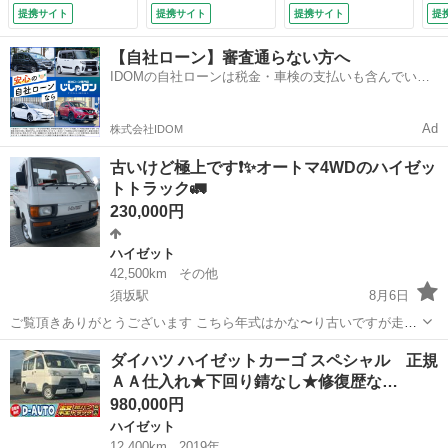
価★１２，０００キ
シ
提携サイト
提携サイト
提携サイト
提
ロ実走行★４ＷＤ★
ン
オートマ★エアコン
ト
【自社ローン】審査通らない方へ
★パワステ★車検２
グ
IDOMの自社ローンは税金・車検の支払いも含んでいる
年★法定整備★スペ
納
ので毎月の支払額は一定
シャルグレード★軽
イ
トラ・軽バン強化中
コ
Ad
株式会社IDOM
★ （車検整備付）
ドウ
古いけど極上です❗️✨オートマ4WDのハイゼッ
トトラック🚛
230,000円
ハイゼット
42,500km
その他
須坂駅
8月6日
ご覧頂きありがとうございます こちら年式はかな〜り古いですが走行
距離も少なく外装もすごくキレイな状態の軽トラックです！ しかもこ
長野
長野市
須坂駅
ハイゼット
ダイハツ ハイゼットカーゴ スペシャル 正規
の年式では数少ないだろうオートマの4WD車！(◎_◎;) エアコン無い
ＡＡ仕入れ★下回り錆なし★修復歴な…
のがたまにキズσ^_^;...
980,000円
ハイゼット
12,400km
2019年