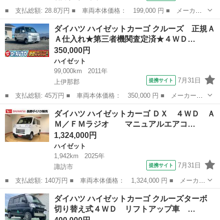
■ 支払総額: 28.8万円 ■ 車両本体価格： 199,000 円 ■ メーカー
名： ダイハツ ■ 車種名： ハイゼットトラック ■ グレード
石川
野々市市
ハイゼット
ダイハツ ハイゼットカーゴ クルーズ 正規Ａ
名： スペシャルＩＩ ４ＷＤ ５Ｆ ■ 排気量： 660cc ■ ドア枚
Ａ仕入れ★第三者機関査定済★４ＷＤ…
数： ...
350,000円
ハイゼット
99,000km
2011年
7月31日
提携サイト
上伊那郡
■ 支払総額: 45万円 ■ 車両本体価格： 350,000 円 ■ メーカー
名： ダイハツ ■ 車種名： ハイゼットカーゴ ■ グレード名：
長野
上伊那郡
ハイゼット
ダイハツ ハイゼットカーゴ ＤＸ ４ＷＤ Ａ
クルーズ 正規ＡＡ仕入れ★第三者機関査定済★４ＷＤ★オートマ★
Ｍ／ＦＭラジオ マニュアルエアコ…
タイミングチェー...
1,324,000円
ハイゼット
1,942km
2025年
7月31日
提携サイト
諏訪市
■ 支払総額: 140万円 ■ 車両本体価格： 1,324,000 円 ■ メーカー
名： ダイハツ ■ 車種名： ハイゼットカーゴ ■ グレード名：
長野
諏訪市
ハイゼット
ダイハツ ハイゼットカーゴ クルーズターボ
ＤＸ ４ＷＤ ＡＭ／ＦＭラジオ マニュアルエアコン パワース
切り替え式４ＷＤ リフトアップ車 …
テアリング...