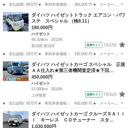
■ 支払総額: 48万円 ■ 車両本体価格： 380,000 円 ■ メーカー
名： ダイハツ ■ 車種名： ハイゼットトラック ■ グレード
長野
上伊那郡
ハイゼット
ダイハツ ハイゼットトラック エアコン・パワ
名： エアコン・パワステ スペシャル ★入庫致しました距離若軽
ステ スペシャル （検8.11）
トラ★車検２年付き★...
190,000円
ハイゼット
96,324km
2012年
7月17日
提携サイト
新潟県 新潟市
■ 支払総額: 28万円 ■ 車両本体価格： 190,000 円 ■ メーカー
名： ダイハツ ■ 車種名： ハイゼットトラック ■ グレード
新潟
新潟市
ハイゼット
ダイハツ ハイゼットカーゴ スペシャル 正規
名： エアコン・パワステ スペシャル ■ 排気量： 660cc ■ ドア
ＡＡ仕入れ★第三者機関査定済★下回…
枚数： 2...
450,000円
ハイゼット
57,000km
2010年
7月31日
提携サイト
上伊那郡
■ 支払総額: 55万円 ■ 車両本体価格： 450,000 円 ■ メーカー
名： ダイハツ ■ 車種名： ハイゼットカーゴ ■ グレード名：
長野
上伊那郡
ハイゼット
ダイハツ ハイゼットカーゴ クルーズＳＡＩＩ
スペシャル 正規ＡＡ仕入れ★第三者機関査定済★下回り錆なし★４
Ｉ キーレス ＣＤチューナー スタ…
ＷＤ★マニュアル...
1,030,000円