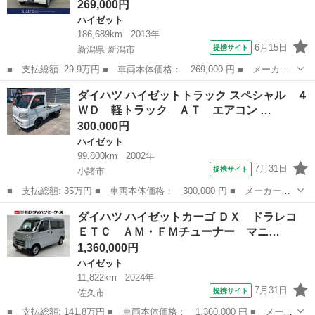
269,000円
ハイゼット
186,689km
2013年
6月15日
提携サイト
新潟県 新潟市
■ 支払総額: 29.9万円 ■ 車両本体価格： 269,000 円 ■ メーカー
名： ダイハツ ■ 車種名： ハイゼットカーゴ ■ グレード名：
新潟
新潟市
ハイゼット
ダイハツ ハイゼットトラック スペシャル ４
クルーズ ５速ＭＴ 切替４ＷＤ タイミングチェーン 社外ＣＤ
ＷＤ 軽トラック ＡＴ エアコン …
前席パワーウ...
300,000円
ハイゼット
99,800km
2002年
7月31日
提携サイト
小諸市
■ 支払総額: 35万円 ■ 車両本体価格： 300,000 円 ■ メーカー
名： ダイハツ ■ 車種名： ハイゼットトラック ■ グレード
長野
小諸市
ハイゼット
ダイハツ ハイゼットカーゴ ＤＸ ドラレコ
名： スペシャル ４ＷＤ 軽トラック ＡＴ エアコン ■ 排気
ＥＴＣ ＡＭ・ＦＭチューナー マニ…
量： 660cc ■...
1,360,000円
ハイゼット
11,822km
2024年
7月31日
提携サイト
佐久市
■ 支払総額: 141.8万円 ■ 車両本体価格： 1,360,000 円 ■ メーカ