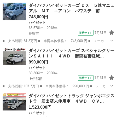
名： ダイハツ ■ 車種名： ハイゼットトラック ■ グレード
長野
長野市
ハイゼット
ダイハツ ハイゼットカーゴ ＤＸ ５速マニュ
名： スペシャル ３方開 ４ＷＤ ５速マニュアル 車検整備付
アル ＭＴ エアコン パワステ 前…
荷台ゲートプロテクタ...
748,000円
ハイゼット
68,578km
2018年
7月31日
提携サイト
長野市
■ 支払総額: 81.8万円 ■ 車両本体価格： 748,000 円 ■ メーカー
名： ダイハツ ■ 車種名： ハイゼットカーゴ ■ グレード名：
長野
長野市
ハイゼット
ダイハツ ハイゼットカーゴ スペシャルクリー
ＤＸ ５速マニュアル ＭＴ エアコン パワステ 前席パワーウィ
ンＳＡＩＩＩ ４ＷＤ 衝突被害軽減…
ンドウ ラジ...
990,000円
ハイゼット
30,366km
2020年
7月31日
提携サイト
上伊那郡
■ 支払総額: 107.7万円 ■ 車両本体価格： 990,000 円 ■ メーカー
名： ダイハツ ■ 車種名： ハイゼットカーゴ ■ グレード名：
長野
上伊那郡
ハイゼット
ダイハツ ハイゼットトラック ジャンボエクス
スペシャルクリーンＳＡＩＩＩ ４ＷＤ 衝突被害軽減システム Ｌ
トラ 届出済未使用車 ４ＷＤ ＣＶ…
ＥＤヘッド...
1,523,000円
ハイゼット