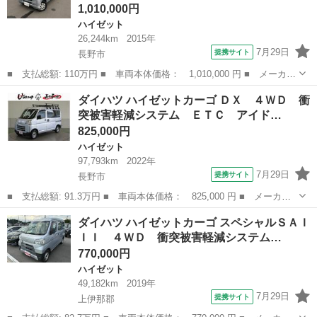
1,010,000円
ハイゼット
26,244km
2015年
7月29日
提携サイト
長野市
■ 支払総額: 110万円 ■ 車両本体価格： 1,010,000 円 ■ メーカー
名： ダイハツ ■ 車種名： ハイゼットカーゴ ■ グレード名：
長野
長野市
ハイゼット
ダイハツ ハイゼットカーゴ ＤＸ ４ＷＤ 衝
クルーズターボリミテッド ４ＷＤ ５ＭＴ エアコン パワーステ
突被害軽減システム ＥＴＣ アイド…
アリング ...
825,000円
ハイゼット
97,793km
2022年
7月29日
提携サイト
長野市
■ 支払総額: 91.3万円 ■ 車両本体価格： 825,000 円 ■ メーカー
名： ダイハツ ■ 車種名： ハイゼットカーゴ ■ グレード名：
長野
長野市
ハイゼット
ダイハツ ハイゼットカーゴ スペシャルＳＡＩ
ＤＸ ４ＷＤ 衝突被害軽減システム ＥＴＣ アイドリングストッ
ＩＩ ４ＷＤ 衝突被害軽減システム…
プ ■ 排気...
770,000円
ハイゼット
49,182km
2019年
7月29日
提携サイト
上伊那郡