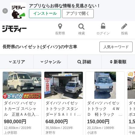
アプリならお得な情報を見逃さない！
インストール
アプリで開く
長野県
検索
ログイン
投稿
長野県のハイゼット(ダイハツ)の中古車
人気キーワード
エリア
ジャンル
詳細
新着順
ダイハツ ハイゼッ
ダイハツ ハイゼッ
ダイハツ ハイゼッ
ダ
トカーゴ スペシャ
トトラック スタン
トトラック ４Ｗ
ト
ル 正規ＡＡ仕入れ
ダードＳＡＩＩＩ
Ｄ 軽トラック ダ
ボ
★下回り錆なし★修
ｔ ４ＷＤ （検
ンプ （なし）
済
980,000円
648,000円
150,000円
1,
復歴なし★第三者査
9.10）
Ｄ
12,400km / 2019年
35,566km / 2019年
20,115km / 1989年
3km
定員査定済★４点評
ッ
上伊那郡
茅野市
小諸市
千