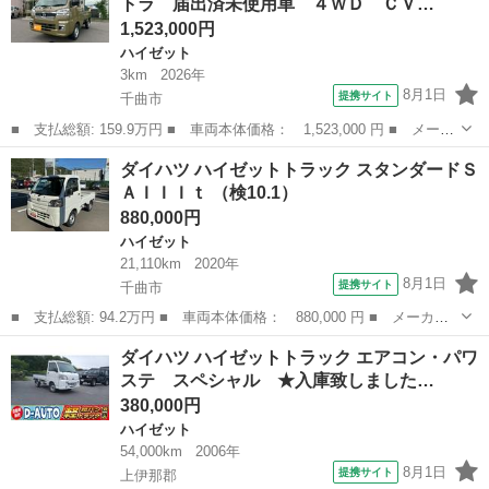
トラ 届出済未使用車 ４ＷＤ ＣＶ…
数： 2D...
1,523,000円
ハイゼット
3km
2026年
8月1日
提携サイト
千曲市
■ 支払総額: 159.9万円 ■ 車両本体価格： 1,523,000 円 ■ メーカ
ー名： ダイハツ ■ 車種名： ハイゼットトラック ■ グレード
長野
千曲市
ハイゼット
ダイハツ ハイゼットトラック スタンダードＳ
名： ジャンボエクストラ 届出済未使用車 ４ＷＤ ＣＶＴ 軽ト
ＡＩＩＩｔ （検10.1）
ラック 衝...
880,000円
ハイゼット
21,110km
2020年
8月1日
提携サイト
千曲市
■ 支払総額: 94.2万円 ■ 車両本体価格： 880,000 円 ■ メーカー
名： ダイハツ ■ 車種名： ハイゼットトラック ■ グレード
長野
千曲市
ハイゼット
ダイハツ ハイゼットトラック エアコン・パワ
名： スタンダードＳＡＩＩＩｔ ■ 排気量： 660cc ■ ドア枚
ステ スペシャル ★入庫致しました…
数： 2D...
380,000円
ハイゼット
54,000km
2006年
8月1日
提携サイト
上伊那郡