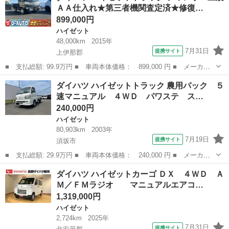
ＡＡ仕入れ★第三者機関査定済★修復…
ｈ☆ Ｂモニ...
899,000円
ハイゼット
48,000km
2015年
7月31日
提携サイト
上伊那郡
■ 支払総額: 99.9万円 ■ 車両本体価格： 899,000 円 ■ メーカー
名： ダイハツ ■ 車種名： ハイゼットトラック ■ グレード
長野
上伊那郡
ハイゼット
ダイハツ ハイゼットトラック 農用パック ５
名： ジャンボ 正規ＡＡ仕入れ★第三者機関査定済★修復歴なし★
速マニュアル ４ＷＤ パワステ ス…
４ＷＤ★マニュア...
240,000円
ハイゼット
80,903km
2003年
7月19日
提携サイト
須坂市
■ 支払総額: 29.9万円 ■ 車両本体価格： 240,000 円 ■ メーカー
名： ダイハツ ■ 車種名： ハイゼットトラック ■ グレード
長野
須坂市
ハイゼット
ダイハツ ハイゼットカーゴ ＤＸ ４ＷＤ Ａ
名： 農用パック ５速マニュアル ４ＷＤ パワステ スタッドレ
Ｍ／ＦＭラジオ マニュアルエアコ…
スタイヤ付 ＭＴ...
1,319,000円
ハイゼット
2,724km
2025年
7月31日
提携サイト