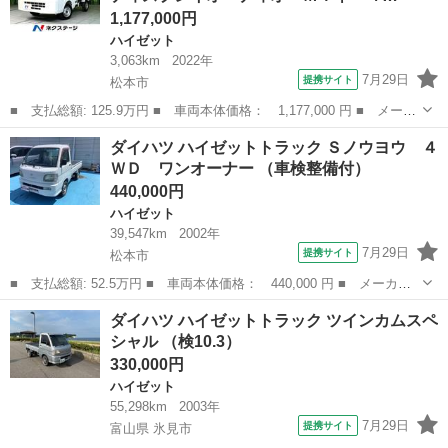
1,177,000円
ハイゼット
3,063km
2022年
7月29日
提携サイト
松本市
■ 支払総額: 125.9万円 ■ 車両本体価格： 1,177,000 円 ■ メーカ
ー名： ダイハツ ■ 車種名： ハイゼットトラック ■ グレード
長野
松本市
ハイゼット
ダイハツ ハイゼットトラック Ｓノウヨウ ４
名： スタンダード ディスプレイオーディオ ＭＴ車 ４ＷＤ バ
ＷＤ ワンオーナー （車検整備付）
ックカメラ...
440,000円
ハイゼット
39,547km
2002年
7月29日
提携サイト
松本市
■ 支払総額: 52.5万円 ■ 車両本体価格： 440,000 円 ■ メーカー
名： ダイハツ ■ 車種名： ハイゼットトラック ■ グレード
長野
松本市
ハイゼット
ダイハツ ハイゼットトラック ツインカムスペ
名： Ｓノウヨウ ４ＷＤ ワンオーナー ■ 排気量： 660cc ■ ド
シャル （検10.3）
ア枚数...
330,000円
ハイゼット
55,298km
2003年
7月29日
提携サイト
富山県 氷見市