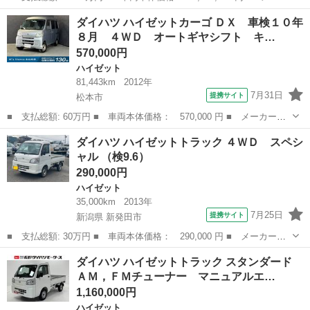
ー名： ダイハツ ■ 車種名： ハイゼットカーゴ ■ グレード
長野
佐久市
ハイゼット
ダイハツ ハイゼットカーゴ ＤＸ 車検１０年
名： ＤＸ ドラレコ ＥＴＣ ＡＭ・ＦＭチューナー マニュアル
８月 ４ＷＤ オートギヤシフト キ…
エアコン フ...
570,000円
ハイゼット
81,443km
2012年
7月31日
提携サイト
松本市
■ 支払総額: 60万円 ■ 車両本体価格： 570,000 円 ■ メーカー
名： ダイハツ ■ 車種名： ハイゼットカーゴ ■ グレード名：
長野
松本市
ハイゼット
ダイハツ ハイゼットトラック ４ＷＤ スペシ
ＤＸ 車検１０年８月 ４ＷＤ オートギヤシフト キーレス Ｃ
ャル （検9.6）
Ｄ カセット ＳＲ...
290,000円
ハイゼット
35,000km
2013年
7月25日
提携サイト
新潟県 新発田市
■ 支払総額: 30万円 ■ 車両本体価格： 290,000 円 ■ メーカー
名： ダイハツ ■ 車種名： ハイゼットトラック ■ グレード
新潟
新発田市
ハイゼット
ダイハツ ハイゼットトラック スタンダード
名： ４ＷＤ スペシャル ■ 排気量： 660cc ■ ドア枚数： 2D
ＡＭ，ＦＭチューナー マニュアルエ…
■ ミッ...
1,160,000円
ハイゼット