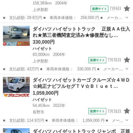
158,383km
2004年
7月6日
提携サイト
上伊那郡
■ 支払総額: 29.8万円 ■ 車両本体価格： 258,000 円 ■ メーカー
名： ダイハツ ■ 車種名： ハイゼットカーゴ ■ グレード名：
長野
上伊那郡
ハイゼット
ダイハツ ハイゼットトラック 正規ＡＡ仕入
クルーズ ４ＷＤ オートマ ＣＤ マッドタイヤ 車検整備済み
れ★第三者機関査定済み★修復歴なし…
ＬＥＤヘッド...
330,000円
ハイゼット
83,000km
2004年
7月31日
提携サイト
上伊那郡
■ 支払総額: 43万円 ■ 車両本体価格： 330,000 円 ■ メーカー
名： ダイハツ ■ 車種名： ハイゼットトラック ■ グレード
長野
上伊那郡
ハイゼット
ダイハツ ハイゼットカーゴ クルーズ☆４ＷＤ
名： 正規ＡＡ仕入れ★第三者機関査定済み★修復歴なし★車検２
☆純正ナビフルセグＴＶ☆Ｂｌｕｅｔ…
年★法定整備★エアコ...
1,059,000円
ハイゼット
54,453km
2022年
7月31日
提携サイト
長野市
■ 支払総額: 114.9万円 ■ 車両本体価格： 1,059,000 円 ■ メーカ
ー名： ダイハツ ■ 車種名： ハイゼットカーゴ ■ グレード
長野
長野市
ハイゼット
ダイハツ ハイゼットトラック ジャンボ 正規
名： クルーズ☆４ＷＤ☆純正ナビフルセグＴＶ☆Ｂｌｕｅｔｏｏｔ