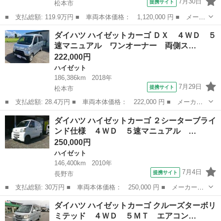
7月30日
提携サイト
松本市
■ 支払総額: 119.9万円 ■ 車両本体価格： 1,120,000 円 ■ メーカ
ー名： ダイハツ ■ 車種名： ハイゼットトラック ■ グレード
長野
松本市
ハイゼット
ダイハツ ハイゼットカーゴ ＤＸ ４ＷＤ ５
名： スタンダード 農用スペシャル ４ＷＤ 届出済未使用車 衝
速マニュアル ワンオーナー 両側ス…
突被害軽減...
222,000円
ハイゼット
186,386km
2018年
7月29日
提携サイト
松本市
■ 支払総額: 28.4万円 ■ 車両本体価格： 222,000 円 ■ メーカー
名： ダイハツ ■ 車種名： ハイゼットカーゴ ■ グレード名：
長野
松本市
ハイゼット
ダイハツ ハイゼットカーゴ ２シーターブライ
ＤＸ ４ＷＤ ５速マニュアル ワンオーナー 両側スライドドア
ンド仕様 ４ＷＤ ５速マニュアル …
アイドリング...
250,000円
ハイゼット
146,400km
2010年
7月4日
提携サイト
長野市
■ 支払総額: 30万円 ■ 車両本体価格： 250,000 円 ■ メーカー
名： ダイハツ ■ 車種名： ハイゼットカーゴ ■ グレード名：
長野
長野市
ハイゼット
ダイハツ ハイゼットカーゴ クルーズターボリ
２シーターブラインド仕様 ４ＷＤ ５速マニュアル エアコン パ
ミテッド ４ＷＤ ５ＭＴ エアコン…
ワーステアリング...