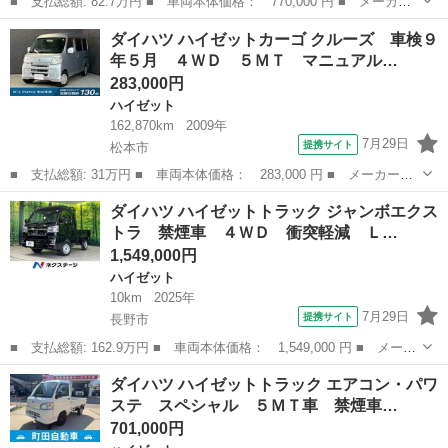
■ 支払総額: 82.7万円 ■ 車両本体価格： 770,000 円 ■ メーカー
名： ダイハツ ■ 車種名： ハイゼットカーゴ ■ グレード名：
長野
上伊那郡
ハイゼット
ダイハツ ハイゼットカーゴ クルーズ 車検９
スペシャルＳＡＩＩＩ ４ＷＤ 衝突被害軽減システム ■ 排気
年５月 ４ＷＤ ５ＭＴ マニュアル…
量： 660c...
283,000円
ハイゼット
162,870km
2009年
7月29日
提携サイト
松本市
■ 支払総額: 31万円 ■ 車両本体価格： 283,000 円 ■ メーカー
名： ダイハツ ■ 車種名： ハイゼットカーゴ ■ グレード名：
長野
松本市
ハイゼット
ダイハツ ハイゼットトラック ジャンボエクス
クルーズ 車検９年５月 ４ＷＤ ５ＭＴ マニュアルギヤシフト
トラ 禁煙車 ４ＷＤ 衝突軽減 Ｌ…
キーレス ＣＤ ...
1,549,000円
ハイゼット
10km
2025年
7月29日
提携サイト
長野市
■ 支払総額: 162.9万円 ■ 車両本体価格： 1,549,000 円 ■ メーカ
ー名： ダイハツ ■ 車種名： ハイゼットトラック ■ グレード
長野
長野市
ハイゼット
ダイハツ ハイゼットトラック エアコン・パワ
名： ジャンボエクストラ 禁煙車 ４ＷＤ 衝突軽減 ＬＥＤヘッ
ステ スペシャル ５ＭＴ車 禁煙車…
ド・フォグ...
701,000円