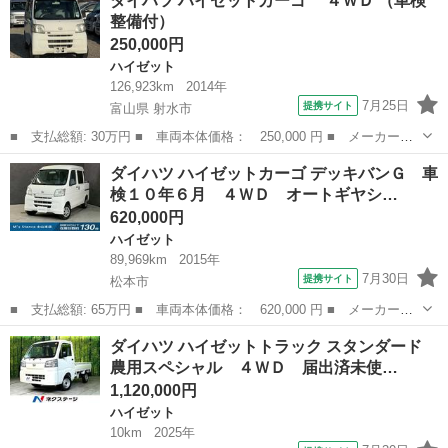
ダイハツ ハイゼットカーゴ ４ＷＤ （車検
クルーズ ＣＤチューナー マニュアルエアコン 両側スライドド
整備付）
ア 電子制御...
250,000円
ハイゼット
126,923km
2014年
7月25日
提携サイト
富山県 射水市
■ 支払総額: 30万円 ■ 車両本体価格： 250,000 円 ■ メーカー
名： ダイハツ ■ 車種名： ハイゼットカーゴ ■ グレード
富山
射水市
ハイゼット
ダイハツ ハイゼットカーゴ デッキバンＧ 車
名： ４ＷＤ ■ 排気量： 660cc ■ ドア枚数： 5D ■ ミッショ
検１０年６月 ４ＷＤ オートギヤシ…
ン： A...
620,000円
ハイゼット
89,969km
2015年
7月30日
提携サイト
松本市
■ 支払総額: 65万円 ■ 車両本体価格： 620,000 円 ■ メーカー
名： ダイハツ ■ 車種名： ハイゼットカーゴ ■ グレード名：
長野
松本市
ハイゼット
ダイハツ ハイゼットトラック スタンダード
デッキバンＧ 車検１０年６月 ４ＷＤ オートギヤシフト キーレ
農用スペシャル ４ＷＤ 届出済未使…
ス キー２個 Ｃ...
1,120,000円
ハイゼット
10km
2025年