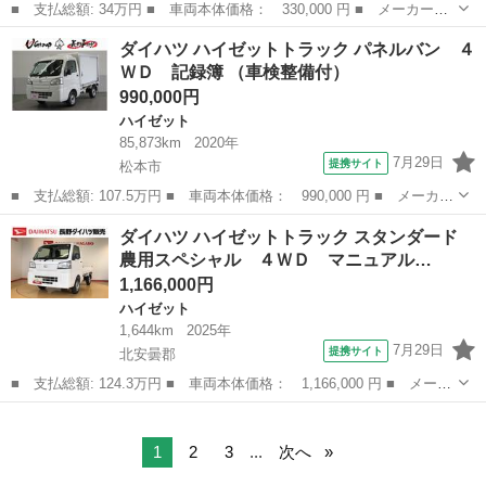
■ 支払総額: 34万円 ■ 車両本体価格： 330,000 円 ■ メーカー
名： ダイハツ ■ 車種名： ハイゼットトラック ■ グレード
富山
氷見市
ハイゼット
ダイハツ ハイゼットトラック パネルバン ４
名： ツインカムスペシャル ■ 排気量： 660cc ■ ドア枚数：
ＷＤ 記録簿 （車検整備付）
2D ■ ミ...
990,000円
ハイゼット
85,873km
2020年
7月29日
提携サイト
松本市
■ 支払総額: 107.5万円 ■ 車両本体価格： 990,000 円 ■ メーカー
名： ダイハツ ■ 車種名： ハイゼットトラック ■ グレード
長野
松本市
ハイゼット
ダイハツ ハイゼットトラック スタンダード
名： パネルバン ４ＷＤ 記録簿 ■ 排気量： 660cc ■ ドア枚
農用スペシャル ４ＷＤ マニュアル…
数： ...
1,166,000円
ハイゼット
1,644km
2025年
7月29日
提携サイト
北安曇郡
■ 支払総額: 124.3万円 ■ 車両本体価格： 1,166,000 円 ■ メーカ
ー名： ダイハツ ■ 車種名： ハイゼットトラック ■ グレード
長野
北安曇郡
ハイゼット
名： スタンダード 農用スペシャル ４ＷＤ マニュアルエアコ
ン パワステ...
1
2
3
...
次へ