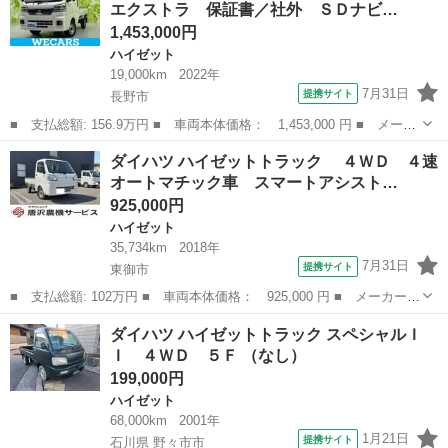
エクストラ 保証書／社外 ＳＤナビ…
ハロゲンヘ...
1,453,000円
ハイゼット
19,000km
2022年
7月31日
提携サイト
長野市
■ 支払総額: 156.9万円 ■ 車両本体価格： 1,453,000 円 ■ メーカ
ー名： ダイハツ ■ 車種名： ハイゼットトラック ■ グレード
長野
長野市
ハイゼット
ダイハツ ハイゼットトラック ４ＷＤ ４速
名： ４ＷＤジャンボエクストラ 保証書／社外 ＳＤナビ／衝突安
オートマチック車 スマートアシスト…
全装置／ヘ...
925,000円
ハイゼット
35,734km
2018年
7月31日
提携サイト
東御市
■ 支払総額: 102万円 ■ 車両本体価格： 925,000 円 ■ メーカー
名： ダイハツ ■ 車種名： ハイゼットトラック ■ グレード
長野
東御市
ハイゼット
ダイハツ ハイゼットトラック スペシャルＩ
名： ４ＷＤ ４速オートマチック車 スマートアシスト３ エア
Ｉ ４ＷＤ ５Ｆ （なし）
コン パワステ パ...
199,000円
ハイゼット
68,000km
2001年
1月21日
提携サイト
石川県 野々市市