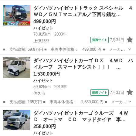
名： ダイハツ ■ 車種名： ハイゼットトラック ■ グレード
長野
上伊那郡
ハイゼット
ダイハツ ハイゼットトラック スペシャル ４
名： エアコン・パワステ スペシャル 正規ＡＡ仕入れ★オートマ
ＷＤ／５ＭＴマニュアル／下回り錆な…
★第三者機関査定...
499,000円
ハイゼット
78,915km
2003年
7月31日
提携サイト
上伊那郡
■ 支払総額: 59.9万円 ■ 車両本体価格： 499,000 円 ■ メーカー
名： ダイハツ ■ 車種名： ハイゼットトラック ■ グレード
長野
上伊那郡
ハイゼット
ダイハツ ハイゼットカーゴ ＤＸ ４ＷＤ ハ
名： スペシャル ４ＷＤ／５ＭＴマニュアル／下回り錆なし査定／
イルーフ スマートアシストＩＩＩ …
車検２年／エアコ...
1,530,000円
ハイゼット
59,625km
2019年
7月31日
提携サイト
佐久市
■ 支払総額: 165万円 ■ 車両本体価格： 1,530,000 円 ■ メーカー
名： ダイハツ ■ 車種名： ハイゼットカーゴ ■ グレード名：
長野
佐久市
ハイゼット
ダイハツ ハイゼットカーゴ クルーズ ４Ｗ
ＤＸ ４ＷＤ ハイルーフ スマートアシストＩＩＩ メモリーナ
Ｄ オートマ ＣＤ マッドタイヤ 車…
ビ フルセグ...
258,000円
ハイゼット