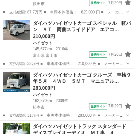
7月29日
提携サイト
飯田市
■ 支払総額: 87.7万円 ■ 車両本体価格： 825,000 円 ■ メーカー
名： ダイハツ ■ 車種名： ハイゼットカーゴ ■ グレード名：
長野
飯田市
ハイゼット
ダイハツ ハイゼットカーゴ スペシャル 軽バ
６６０ クルーズターボ リミテッド ハイルーフ ４ＷＤ ■ 排気
ン ＡＴ 両側スライドドア エアコ…
量： 66...
210,000円
ハイゼット
145,677km
2016年
7月28日
提携サイト
富山県 富山市
■ 支払総額: 33万円 ■ 車両本体価格： 210,000 円 ■ メーカー
名： ダイハツ ■ 車種名： ハイゼットカーゴ ■ グレード名：
富山
富山市
ハイゼット
ダイハツ ハイゼットカーゴ クルーズ 車検９
スペシャル 軽バン ＡＴ 両側スライドドア エアコン 運転席エ
年５月 ４ＷＤ ５ＭＴ マニュアル…
アバッグ 助手席...
283,000円
ハイゼット
162,870km
2009年
7月29日
提携サイト
松本市
■ 支払総額: 31万円 ■ 車両本体価格： 283,000 円 ■ メーカー
名： ダイハツ ■ 車種名： ハイゼットカーゴ ■ グレード名：
長野
松本市
ハイゼット
ダイハツ ハイゼットトラック スタンダード
クルーズ 車検９年５月 ４ＷＤ ５ＭＴ マニュアルギヤシフト
ディスプレイオーディオ ＭＴ車 ４…
キーレス ＣＤ ...