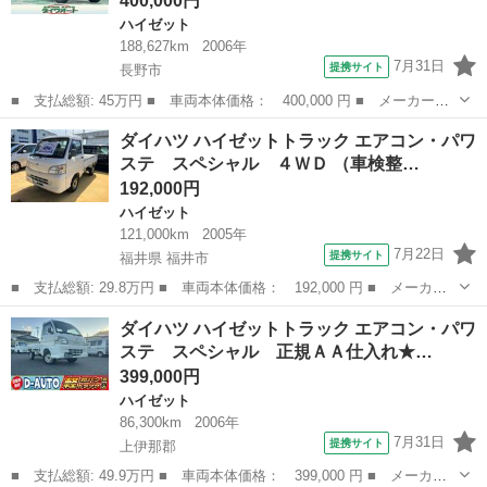
400,000円
ハイゼット
188,627km
2006年
7月31日
提携サイト
長野市
■ 支払総額: 45万円 ■ 車両本体価格： 400,000 円 ■ メーカー
名： ダイハツ ■ 車種名： ハイゼットカーゴ ■ グレード名：
長野
長野市
ハイゼット
ダイハツ ハイゼットトラック エアコン・パワ
クルーズターボ 切り替え式４ＷＤ リフトアップ車 キーレスエン
ステ スペシャル ４ＷＤ （車検整…
トリー 電動格納...
192,000円
ハイゼット
121,000km
2005年
7月22日
提携サイト
福井県 福井市
■ 支払総額: 29.8万円 ■ 車両本体価格： 192,000 円 ■ メーカー
名： ダイハツ ■ 車種名： ハイゼットトラック ■ グレード
福井
福井市
ハイゼット
ダイハツ ハイゼットトラック エアコン・パワ
名： エアコン・パワステ スペシャル ４ＷＤ ■ 排気量： 660cc
ステ スペシャル 正規ＡＡ仕入れ★…
■ ド...
399,000円
ハイゼット
86,300km
2006年
7月31日
提携サイト
上伊那郡
■ 支払総額: 49.9万円 ■ 車両本体価格： 399,000 円 ■ メーカー