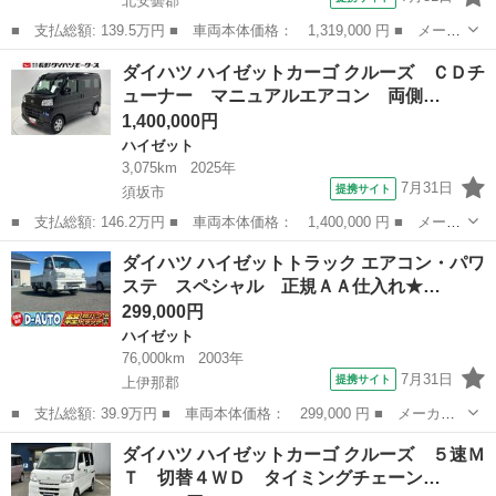
北安曇郡
■ 支払総額: 139.5万円 ■ 車両本体価格： 1,319,000 円 ■ メーカ
ー名： ダイハツ ■ 車種名： ハイゼットカーゴ ■ グレード
長野
北安曇郡
ハイゼット
ダイハツ ハイゼットカーゴ クルーズ ＣＤチ
名： ＤＸ ４ＷＤ ＡＭ／ＦＭラジオ マニュアルエアコン パ
ューナー マニュアルエアコン 両側…
ワーステアリ...
1,400,000円
ハイゼット
3,075km
2025年
7月31日
提携サイト
須坂市
■ 支払総額: 146.2万円 ■ 車両本体価格： 1,400,000 円 ■ メーカ
ー名： ダイハツ ■ 車種名： ハイゼットカーゴ ■ グレード
長野
須坂市
ハイゼット
ダイハツ ハイゼットトラック エアコン・パワ
名： クルーズ ＣＤチューナー マニュアルエアコン 両側スライ
ステ スペシャル 正規ＡＡ仕入れ★…
ドドア 電子...
299,000円
ハイゼット
76,000km
2003年
7月31日
提携サイト
上伊那郡
■ 支払総額: 39.9万円 ■ 車両本体価格： 299,000 円 ■ メーカー
名： ダイハツ ■ 車種名： ハイゼットトラック ■ グレード
長野
上伊那郡
ハイゼット
ダイハツ ハイゼットカーゴ クルーズ ５速Ｍ
名： エアコン・パワステ スペシャル 正規ＡＡ仕入れ★４ＷＤ★
Ｔ 切替４ＷＤ タイミングチェーン…
マニュアル★エア...