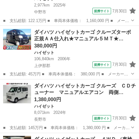
2,977km
2025年
7月30日
提携サイト
中野市
■ 支払総額: 122.1万円 ■ 車両本体価格： 1,160,000 円 ■ メーカ
ー名： ダイハツ ■ 車種名： ハイゼットトラック ■ グレード
長野
中野市
ハイゼット
ダイハツ ハイゼットカーゴ クルーズターボ
名： スタンダード ＡＭ，ＦＭチューナー マニュアルエアコン
正規ＡＡ仕入れ★マニュアル５ＭＴ★…
電子制御式...
380,000円
ハイゼット
106,840km
2006年
7月30日
提携サイト
上伊那郡
■ 支払総額: 45万円 ■ 車両本体価格： 380,000 円 ■ メーカー
名： ダイハツ ■ 車種名： ハイゼットカーゴ ■ グレード名：
長野
上伊那郡
ハイゼット
ダイハツ ハイゼットカーゴ クルーズ ＣＤチ
クルーズターボ 正規ＡＡ仕入れ★マニュアル５ＭＴ★４ＷＤ★ＥＴ
ューナー マニュアルエアコン 両側…
Ｃ付き★希少ター...
1,380,000円
ハイゼット
8,071km
2024年
7月30日
提携サイト
長野市
■ 支払総額: 145万円 ■ 車両本体価格： 1,380,000 円 ■ メーカー
名： ダイハツ ■ 車種名： ハイゼットカーゴ ■ グレード名：
長野
長野市
ハイゼット