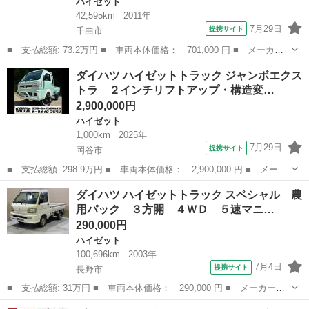
ハイゼット
42,595km
2011年
7月29日
提携サイト
千曲市
■ 支払総額: 73.2万円 ■ 車両本体価格： 701,000 円 ■ メーカー
名： ダイハツ ■ 車種名： ハイゼットトラック ■ グレード
長野
千曲市
ハイゼット
ダイハツ ハイゼットトラック ジャンボエクス
名： エアコン・パワステ スペシャル ５ＭＴ車 禁煙車 ４Ｗ
トラ ２インチリフトアップ・構造変…
Ｄ エアコン パワ...
2,900,000円
ハイゼット
1,000km
2025年
7月29日
提携サイト
岡谷市
■ 支払総額: 298.9万円 ■ 車両本体価格： 2,900,000 円 ■ メーカ
ー名： ダイハツ ■ 車種名： ハイゼットトラック ■ グレード
長野
岡谷市
ハイゼット
ダイハツ ハイゼットトラック スペシャル 農
名： ジャンボエクストラ ２インチリフトアップ・構造変更済・ラ
用パック ３方開 ４ＷＤ ５速マニ…
プターライ...
290,000円
ハイゼット
100,696km
2003年
7月4日
提携サイト
長野市
■ 支払総額: 31万円 ■ 車両本体価格： 290,000 円 ■ メーカー
名： ダイハツ ■ 車種名： ハイゼットトラック ■ グレード
長野
長野市
ハイゼット