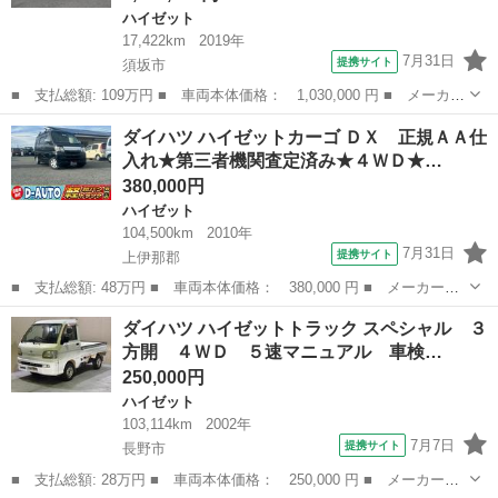
ハイゼット
17,422km
2019年
7月31日
提携サイト
須坂市
■ 支払総額: 109万円 ■ 車両本体価格： 1,030,000 円 ■ メーカー
名： ダイハツ ■ 車種名： ハイゼットカーゴ ■ グレード名：
長野
須坂市
ハイゼット
ダイハツ ハイゼットカーゴ ＤＸ 正規ＡＡ仕
クルーズＳＡＩＩＩ キーレス ＣＤチューナー スタッドレスタイ
入れ★第三者機関査定済み★４ＷＤ★…
ヤ付 ４Ｗ...
380,000円
ハイゼット
104,500km
2010年
7月31日
提携サイト
上伊那郡
■ 支払総額: 48万円 ■ 車両本体価格： 380,000 円 ■ メーカー
名： ダイハツ ■ 車種名： ハイゼットカーゴ ■ グレード名：
長野
上伊那郡
ハイゼット
ダイハツ ハイゼットトラック スペシャル ３
ＤＸ 正規ＡＡ仕入れ★第三者機関査定済み★４ＷＤ★オートマ★社
方開 ４ＷＤ ５速マニュアル 車検…
外オーディオ★車...
250,000円
ハイゼット
103,114km
2002年
7月7日
提携サイト
長野市
■ 支払総額: 28万円 ■ 車両本体価格： 250,000 円 ■ メーカー