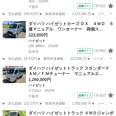
3km
2026年
7月31日
提携サイト
千曲市
■ 支払総額: 159.9万円 ■ 車両本体価格： 1,523,000 円 ■ メーカ
ー名： ダイハツ ■ 車種名： ハイゼットトラック ■ グレード
長野
千曲市
ハイゼット
ダイハツ ハイゼットカーゴ ＤＸ ４ＷＤ ５
名： ジャンボエクストラ 届出済未使用車 ４ＷＤ ＣＶＴ 軽ト
速マニュアル ワンオーナー 両側ス…
ラック 衝...
222,000円
ハイゼット
186,386km
2018年
7月29日
提携サイト
松本市
■ 支払総額: 28.4万円 ■ 車両本体価格： 222,000 円 ■ メーカー
名： ダイハツ ■ 車種名： ハイゼットカーゴ ■ グレード名：
長野
松本市
ハイゼット
ダイハツ ハイゼットトラック スタンダード
ＤＸ ４ＷＤ ５速マニュアル ワンオーナー 両側スライドドア
ＡＭ／ＦＭチューナー マニュアルエ…
アイドリング...
1,260,000円
ハイゼット
3,211km
2025年
7月31日
提携サイト
千曲市
■ 支払総額: 132.2万円 ■ 車両本体価格： 1,260,000 円 ■ メーカ
ー名： ダイハツ ■ 車種名： ハイゼットトラック ■ グレード
長野
千曲市
ハイゼット
ダイハツ ハイゼットトラック ４ＷＤジャンボ
名： スタンダード ＡＭ／ＦＭチューナー マニュアルエアコン