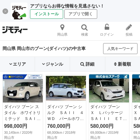
アプリならお得な情報を見逃さない！
インストール
アプリで開く
岡山県
検索
ログイン
投稿
岡山県 岡山市のブーン(ダイハツ)の中古車
人気キーワード
エリア
ジャンル
詳細
新着順
ダイハツ ブーン ス
ダイハツ ブーン シ
ダイハツ ブーン
ダ
タイル ホワイトリ
ルク ＳＡＩＩ ４
Ｘ Ｌパッケージ
Ｘ
ミテッド ＳＡＩＩ
ＷＤ パールホワイ
ＳＡＩＩＩ ＥＴ
Ｓ
Ｉ １年保証付・新
ト 純正ナビ スマ
Ｃ バックカメラ
Ｃ
998,000円
760,000円
580,000円
58
品タイヤ・純正ナ
ートアシスト２
ナビ ＴＶ クリア
ナ
30,145km / 2020年
68,000km / 2018年
69,000km / 2019年
69,
ビ・ＴＶ・ＤＶＤ・
（検9.7）
ランスソナー 衝突
ラ
岡山市
岡山市
岡山市
岡