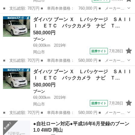
岡山市
■ 支払総額: 78万円 ■ 車両本体価格： 760,000 円 ■ メーカー
名： ダイハツ ■ 車種名： ブーン ■ グレード名： シルク Ｓ
岡山
岡山市
ブーン
ダイハツ ブーン Ｘ Ｌパッケージ ＳＡＩＩ
ＡＩＩ ４ＷＤ パールホワイト 純正ナビ スマートアシスト２
Ｉ ＥＴＣ バックカメラ ナビ Ｔ…
■ 排気量： 1...
580,000円
ブーン
69,000km
2019年
7月28日
提携サイト
岡山市
■ 支払総額: 70万円 ■ 車両本体価格： 580,000 円 ■ メーカー
名： ダイハツ ■ 車種名： ブーン ■ グレード名： Ｘ Ｌパッ
岡山
岡山市
ブーン
ダイハツ ブーン Ｘ Ｌパッケージ ＳＡＩＩ
ケージ ＳＡＩＩＩ ＥＴＣ バックカメラ ナビ ＴＶ クリアラ
Ｉ ＥＴＣ バックカメラ ナビ Ｔ…
ンスソナー 衝突...
580,000円
ブーン
69,000km
2019年
7月28日
提携サイト
岡山市
■ 支払総額: 70万円 ■ 車両本体価格： 580,000 円 ■ メーカー
名： ダイハツ ■ 車種名： ブーン ■ グレード名： Ｘ Ｌパッ
岡山
岡山市
ブーン
●自社ローン対応●平成16年6月登録のブーン
ケージ ＳＡＩＩＩ ＥＴＣ バックカメラ ナビ ＴＶ クリアラ
1.0 4WD 岡山
ンスソナー 衝突...