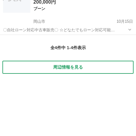
200,000円
ブーン
岡山市
10月15日
〇自社ローン対応中古車販売〇 ☆どなたでもローン対応可能
☆ １、勤続年数の短い方や自営業の方 ２、パートを
岡山
岡山市
ブーン
車両
される主婦の方や派遣社員の方 ３、自己破産等をされた方やローンが
全4件中 1-4件表示
組めない方x ４、他社様...
周辺情報を見る