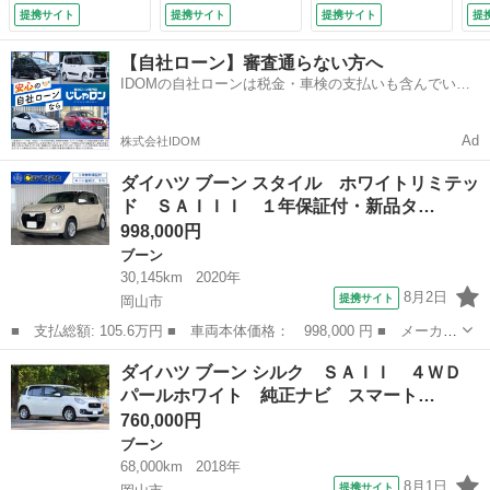
Ｂｌｕｅｔｏｏｔ
被害軽減システム
被
提携サイト
提携サイト
提携サイト
提
ｈ・パノラマモニタ
オートマチックハイ
オ
ー・スマートアシス
ビーム オートライ
ビ
【自社ローン】審査通らない方へ
ト・アイドリングス
ト スマートキー
ト
IDOMの自社ローンは税金・車検の支払いも含んでいる
トップ・クリアラン
アイドリングストッ
ア
ので毎月の支払額は一定
スソナー・ＬＥＤオ
プ 電動格納ミラ
プ
ートライト・オート
ー ＣＶＴ 盗難防
ー
Ad
株式会社IDOM
ハイビーム・ドラレ
止システム （検
止
コ・ＥＴＣ （検
9.4）
9.
ダイハツ ブーン スタイル ホワイトリミテッ
9.6）
ド ＳＡＩＩＩ １年保証付・新品タ…
998,000円
ブーン
30,145km
2020年
8月2日
提携サイト
岡山市
■ 支払総額: 105.6万円 ■ 車両本体価格： 998,000 円 ■ メーカー
名： ダイハツ ■ 車種名： ブーン ■ グレード名： スタイル
岡山
岡山市
ブーン
ダイハツ ブーン シルク ＳＡＩＩ ４ＷＤ
ホワイトリミテッド ＳＡＩＩＩ １年保証付・新品タイヤ・純正ナ
パールホワイト 純正ナビ スマート…
ビ・ＴＶ・...
760,000円
ブーン
68,000km
2018年
8月1日
提携サイト