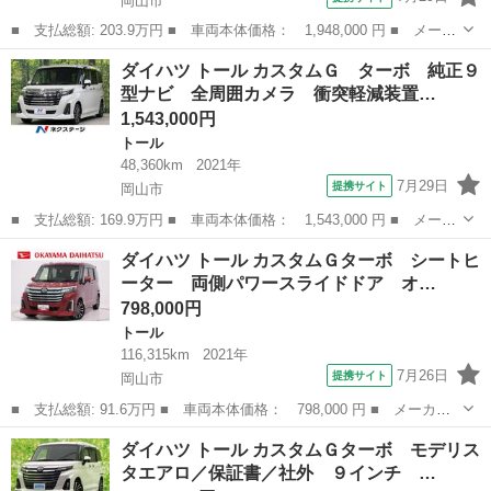
岡山市
■ 支払総額: 203.9万円 ■ 車両本体価格： 1,948,000 円 ■ メーカ
ー名： ダイハツ ■ 車種名： トール ■ グレード名： カスタム
岡山
岡山市
トール
ダイハツ トール カスタムＧ ターボ 純正９
Ｇ パノラマモニター ９インチディスプレイオーディオ 両側パワ
型ナビ 全周囲カメラ 衝突軽減装置…
ースライ...
1,543,000円
トール
48,360km
2021年
7月29日
提携サイト
岡山市
■ 支払総額: 169.9万円 ■ 車両本体価格： 1,543,000 円 ■ メーカ
ー名： ダイハツ ■ 車種名： トール ■ グレード名： カスタム
岡山
岡山市
トール
ダイハツ トール カスタムＧターボ シートヒ
Ｇ ターボ 純正９型ナビ 全周囲カメラ 衝突軽減装置 ドラレ
ーター 両側パワースライドドア オ…
コ ＥＴＣ...
798,000円
トール
116,315km
2021年
7月26日
提携サイト
岡山市
■ 支払総額: 91.6万円 ■ 車両本体価格： 798,000 円 ■ メーカー
名： ダイハツ ■ 車種名： トール ■ グレード名： カスタムＧ
岡山
岡山市
トール
ダイハツ トール カスタムＧターボ モデリス
ターボ シートヒーター 両側パワースライドドア オートライト
タエアロ／保証書／社外 ９インチ …
キーフリー ...