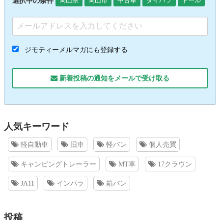
選択中の条件
岡山県
岡山市
中古車
ダイハツ
トール
ジモティーメルマガにも登録する
新着投稿の通知をメールで受け取る
人気キーワード
軽自動車
旧車
軽バン
個人売買
キャンピングトレーラー
MT車
17クラウン
JA11
インパラ
箱バン
投稿