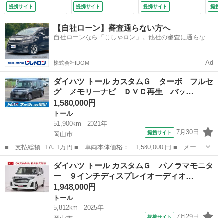
ＥＴＣ ドラレコ
入力端子 Ｂｌｕｅ
イドドア ハーフレ
リ
提携サイト
提携サイト
提携サイト
提
両側電動スライド
ｔｏｏｔｈ オート
ザーシート ＬＥＤ
ノ
ＬＥＤヘッドラン
ライト キーフリ
ヘッド 革巻きステ
ビ
【自社ローン】審査通らない方へ
プ ワンオーナー
ー アイドリングス
アリング 純正１５
ダ
自社ローンなら「じしゃロン」。他社の審査に通らなか
アイドリングストッ
トップ ティーゼッ
インチアルミ レー
子
った方も
プ （車検整備付）
トデオプラス （検
ダークルーズ スマ
ｔ
10.3）
ートキー 禁煙車
デ
Ad
株式会社IDOM
（車検整備付）
整
ダイハツ トール カスタムＧ ターボ フルセ
グ メモリーナビ ＤＶＤ再生 バッ…
1,580,000円
トール
51,900km
2021年
7月30日
提携サイト
岡山市
■ 支払総額: 170.1万円 ■ 車両本体価格： 1,580,000 円 ■ メーカ
ー名： ダイハツ ■ 車種名： トール ■ グレード名： カスタム
岡山
岡山市
トール
ダイハツ トール カスタムＧ パノラマモニタ
Ｇ ターボ フルセグ メモリーナビ ＤＶＤ再生 バックカメラ
ー ９インチディスプレイオーディオ…
衝突被害...
1,948,000円
トール
5,812km
2025年
7月29日
提携サイト