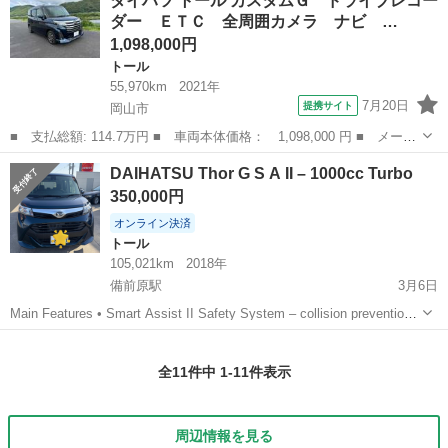
ダイハツ トール カスタムＧ ドライブレコー
Ｇ ターボ ＳＡＩＩＩ ■ 排気量： 1000cc ■ ドア枚数： 5...
ダー ＥＴＣ 全周囲カメラ ナビ …
1,098,000円
トール
55,970km
2021年
7月20日
提携サイト
岡山市
■ 支払総額: 114.7万円 ■ 車両本体価格： 1,098,000 円 ■ メーカ
ー名： ダイハツ ■ 車種名： トール ■ グレード名： カスタム
岡山
岡山市
トール
DAIHATSU Thor G S A II – 1000cc Turbo
Ｇ ドライブレコーダー ＥＴＣ 全周囲カメラ ナビ ＴＶ 両側
350,000円
電動スラ...
オンライン決済
トール
105,021km
2018年
備前原駅
3月6日
Main Features • Smart Assist II Safety System – collision prevention
and safety support • Push Start Button ...
岡山
岡山市
備前原駅
トール
DAIHATSU
全11件中 1-11件表示
周辺情報を見る