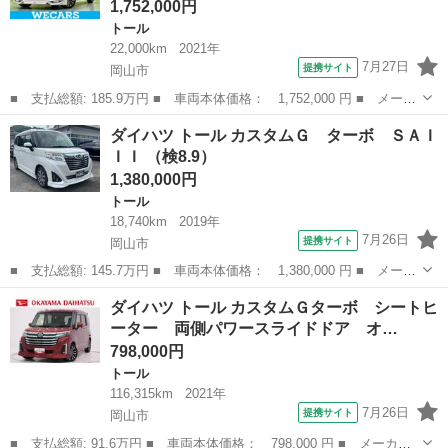
1,752,000円
トール
22,000km
2021年
7月27日
提携サイト
岡山市
■ 支払総額: 185.9万円 ■ 車両本体価格： 1,752,000 円 ■ メーカ
ー名： ダイハツ ■ 車種名： トール ■ グレード名： カスタム
岡山
岡山市
トール
ダイハツ トール カスタムＧ ターボ ＳＡＩ
Ｇターボ モデリスタエアロ／保証書／社外 ９インチ ＳＤナビ／
ＩＩ （検8.9）
スマート...
1,380,000円
トール
18,740km
2019年
7月26日
提携サイト
岡山市
■ 支払総額: 145.7万円 ■ 車両本体価格： 1,380,000 円 ■ メーカ
ー名： ダイハツ ■ 車種名： トール ■ グレード名： カスタム
岡山
岡山市
トール
ダイハツ トール カスタムＧターボ シートヒ
Ｇ ターボ ＳＡＩＩＩ ■ 排気量： 1000cc ■ ドア枚数： 5...
ーター 両側パワースライドドア オ…
798,000円
トール
116,315km
2021年
7月26日
提携サイト
岡山市
■ 支払総額: 91.6万円 ■ 車両本体価格： 798,000 円 ■ メーカー