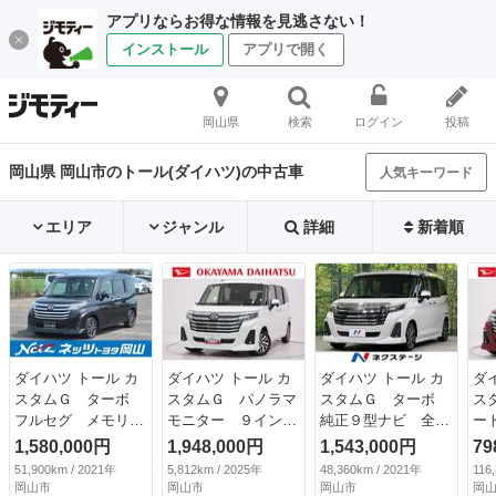
アプリならお得な情報を見逃さない！
インストール
アプリで開く
岡山県
検索
ログイン
投稿
岡山県 岡山市のトール(ダイハツ)の中古車
人気キーワード
エリア
ジャンル
詳細
新着順
ダイハツ トール カ
ダイハツ トール カ
ダイハツ トール カ
ダ
スタムＧ ターボ
スタムＧ パノラマ
スタムＧ ターボ
ス
フルセグ メモリー
モニター ９インチ
純正９型ナビ 全周
ー
ナビ ＤＶＤ再生
ディスプレイオーデ
囲カメラ 衝突軽減
パ
1,580,000円
1,948,000円
1,543,000円
79
バックカメラ 衝突
ィオ 両側パワース
装置 ドラレコ Ｅ
ア
51,900km / 2021年
5,812km / 2025年
48,360km / 2021年
116
被害軽減システム
ライドドア ＵＳＢ
ＴＣ 両側電動スラ
キ
岡山市
岡山市
岡山市
岡