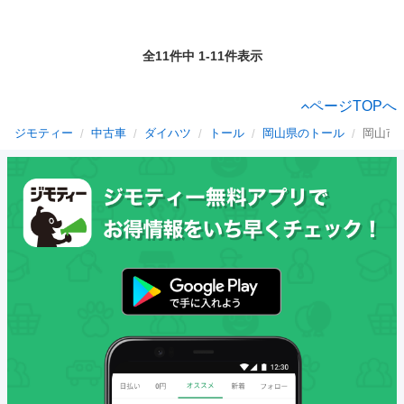
全11件中 1-11件表示
ページTOPへ
ジモティー
中古車
ダイハツ
トール
岡山県のトール
岡山市