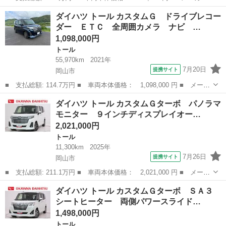
名： ダイハツ ■ 車種名： トール ■ グレード名： カスタムＧ
岡山
岡山市
トール
ダイハツ トール カスタムＧ ドライブレコー
ターボ シートヒーター 両側パワースライドドア オートライト
ダー ＥＴＣ 全周囲カメラ ナビ …
キーフリー ...
1,098,000円
トール
55,970km
2021年
7月20日
提携サイト
岡山市
■ 支払総額: 114.7万円 ■ 車両本体価格： 1,098,000 円 ■ メーカ
ー名： ダイハツ ■ 車種名： トール ■ グレード名： カスタム
岡山
岡山市
トール
ダイハツ トール カスタムＧターボ パノラマ
Ｇ ドライブレコーダー ＥＴＣ 全周囲カメラ ナビ ＴＶ 両側
モニター ９インチディスプレイオー…
電動スラ...
2,021,000円
トール
11,300km
2025年
7月26日
提携サイト
岡山市
■ 支払総額: 211.1万円 ■ 車両本体価格： 2,021,000 円 ■ メーカ
ー名： ダイハツ ■ 車種名： トール ■ グレード名： カスタム
岡山
岡山市
トール
ダイハツ トール カスタムＧターボ ＳＡ３
Ｇターボ パノラマモニター ９インチディスプレイオーディオ 両
シートヒーター 両側パワースライド…
側パワー...
1,498,000円
トール