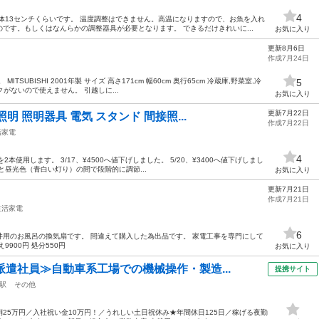
4
体13センチくらいです。 温度調整はできません。高温になりますので、お魚を入れ
です。もしくはなんらかの調整器具が必要となります。 できるだけきれいに...
お気に入り
更新8月6日
作成7月24日
SUBISHI 2001年製 サイズ 高さ171cm 幅60cm 奥行65cm 冷蔵庫,野菜室,冷
5
クがないので使えません。 引越しに...
お気に入り
更新7月22日
明 照明器具 電気 スタンド 間接照...
作成7月22日
活家電
4
2本使用します。 3/17、¥4500へ値下げしました。 5/20、¥3400へ値下げしまし
と昼光色（青白い灯り）の間で段階的に調節...
お気に入り
更新7月21日
作成7月21日
生活家電
6
8 天井用のお風呂の換気扇です。 間違えて購入した為出品です。 家電工事を専門にして
900円 処分550円
お気に入り
派遣社員≫自動車系工場での機械操作・製造...
提携サイト
駅
その他
25万円／入社祝い金10万円！／うれしい土日祝休み★年間休日125日／稼げる夜勤