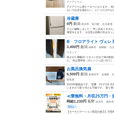
アクアリウム
アクアリウム用ヒーターになります。 本
ないでお水を温めたい、というだけのもの
冷蔵庫
0円
新潟
新潟市
荻川駅
生活家電
さらに編集しました！ 申し訳ありません。 MIT
凍室冷えます。 ⚠️注意⚠️自動の氷はタン
B フロアライト ヴェレ 照
3,400円
新潟
柏崎市
柏崎駅
生
スタンド
高さ121 横幅20 リモコン付きで単4電池を
た。 色は電球色（オレンジっぽい灯り）
お風呂換気扇
6,500円
新潟
新発田市
金塚駅
換気扇
2025年製新品です。 型番 FY-17C
いますのて取り付けも可能です。 取り替え9
≪寮無料・月収25万円・
時給1,230円
長野
松本市
南松本
日払い
【カーナビゲーション部品の組立】月収例