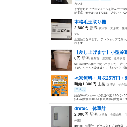
カシオ
まずはじめにプロフィールを読んでご理
能電卓 - モデル: fx-373ES - ブランド: C
本格毛玉取り機
2,800円
新潟
新潟市
大形駅
生
テレ
正規品になります。 テレショップで買っ
れます
【差し上げます】小型
0円
新潟
三条市
新潟駅
生活家電
500mlの飲み物用に使ってました。 古
すが、ちゃんと冷えます。 古いので、気に
≪寮無料・月収25万円・
時給1,300円
山梨
国母駅
その他
日払い
結晶SAWウェーハの製造作業！20代～
払い制度利用可◎正社員登用制度あり！マ
dretec 体重計
2,000円
新潟
上越市
春日山駅
体重計
dretec 体重計 ガラスタイプ 18年