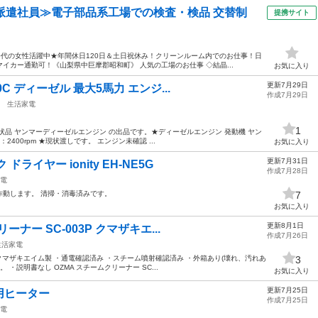
派遣社員≫電子部品系工場での検査・検品 交替制
提携サイト
50代の女性活躍中★年間休日120日＆土日祝休み！クリーンルーム内でのお仕事！日
イカー通勤可！《山梨県中巨摩郡昭和町》 人気の工場のお仕事 ◇結晶...
お気に入り
更新7月29日
C ディーゼル 最大5馬力 エンジ...
作成7月29日
生活家電
1
状品 ヤンマーディーゼルエンジン の出品です。★ディーゼルエンジン 発動機 ヤン
：2400rpm ★現状渡しです。 エンジン未確認 ...
お気に入り
更新7月31日
ライヤー ionity EH-NE5G
作成7月28日
電
作動します。 清掃・消毒済みです。
7
お気に入り
更新8月1日
ーナー SC-003P クマザキエ...
作成7月26日
生活家電
P ・クマザキエイム製 ・通電確認済み ・スチーム噴射確認済み ・外箱あり(壊れ、汚れあ
3
・説明書なし OZMA スチームクリーナー SC...
お気に入り
更新7月25日
用ヒーター
作成7月25日
電