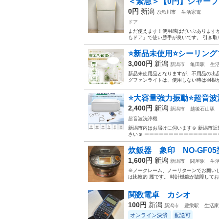
＜緊急＞【0円】シャープ 3
0円
新潟
糸魚川市
生活家電
ドア
まだ使えます！使用感はだいぶありますが
もドア」で使い勝手が良いです。 引き取り
⭐️新品未使用⭐️シーリング
3,000円
新潟
新潟市
亀田駅
生
新品未使用品となりますが、不用品の出品
グファンライトは、使用しない時は羽根が
⭐️大容量強力振動⭐️超音波
2,400円
新潟
新潟市
越後石山駅
超音波洗浄機
新潟市内はお届けに伺います☺️ 新潟市
さい☺️ ーーーーーーーーーーーーーーーーー
炊飯器 象印 NO-GF05
1,600円
新潟
新潟市
関屋駅
生
※ノークレーム、ノーリターンでお願いし
は比較的 麗です。 時計機能が故障して
関数電卓 カシオ
100円
新潟
新潟市
豊栄駅
生活家
オンライン決済
配送可