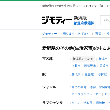
新潟県のその他(生活家電)の中古あげます・譲りま
新潟版
都道府県選択
ジモティー
売ります・あげます
家電
新潟県のその他(生活家電)の中古
市区郡
：
新潟県のその他
新潟市
上越市
阿賀野市
佐渡市
駅
：
新潟駅
亀田駅
長岡駅
ジャンル
：
全ての家電
季節、空調家
ポータブルプレーヤー
ビ
サブジャンル
：
全ての生活家電
掃除機