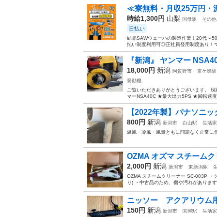
≪寮無料・月収25万円・
時給1,300円
山梨
国母駅
その他
日払い
結晶SAWウェーハの製造作業！20代～
払い制度利用可◎正社員登用制度あり！マ
『新潟』 ヤンマー NSA40
18,000円
新潟
阿賀野市
京ケ瀬駅
発動機
ご覧いただきありがとうございます。 現
マーNSA40C ★最大出力5PS ★回転速度
【2022年製】パナソニック ド
800円
新潟
新潟市
白山駅
生活家
温風・冷風・風量ともに問題なく正常に
OZMA オズマ スチームクリ
2,000円
新潟
新潟市
東新潟駅
OZMA スチームクリーナー SC-003
り) ・中古品のため、傷や汚れがあります。 
ニッソー アクアリウム
150円
新潟
新潟市
関屋駅
生活家