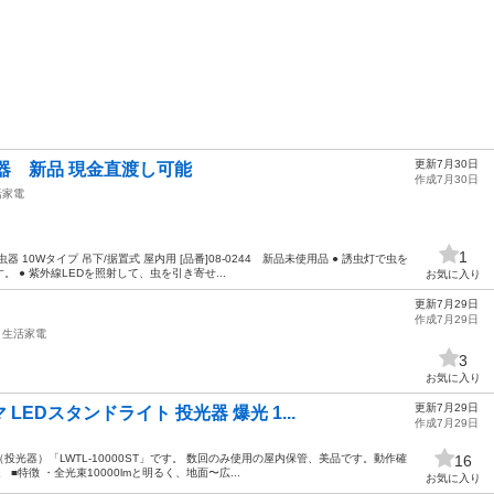
更新7月30日
器 新品 現金直渡し可能
作成7月30日
活家電
1
 10Wタイプ 吊下/据置式 屋内用 [品番]08-0244 新品未使用品 ● 誘虫灯で虫を
 ● 紫外線LEDを照射して、虫を引き寄せ...
お気に入り
更新7月29日
作成7月29日
生活家電
3
お気に入り
更新7月29日
EDスタンドライト 投光器 爆光 1...
作成7月29日
投光器）「LWTL-10000ST」です。 数回のみ使用の屋内保管、美品です。動作確
16
特徴 ・全光束10000lmと明るく、地面〜広...
お気に入り