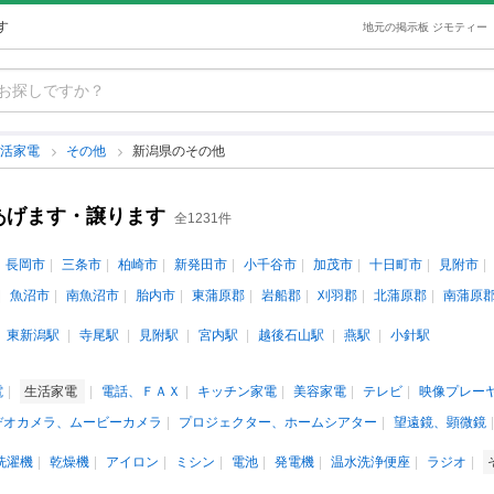
す
地元の掲示板 ジモティー
生活家電
その他
新潟県のその他
あげます・譲ります
全1231件
長岡市
三条市
柏崎市
新発田市
小千谷市
加茂市
十日町市
見附市
魚沼市
南魚沼市
胎内市
東蒲原郡
岩船郡
刈羽郡
北蒲原郡
南蒲原
東新潟駅
寺尾駅
見附駅
宮内駅
越後石山駅
燕駅
小針駅
電
生活家電
電話、ＦＡＸ
キッチン家電
美容家電
テレビ
映像プレー
デオカメラ、ムービーカメラ
プロジェクター、ホームシアター
望遠鏡、顕微鏡
洗濯機
乾燥機
アイロン
ミシン
電池
発電機
温水洗浄便座
ラジオ