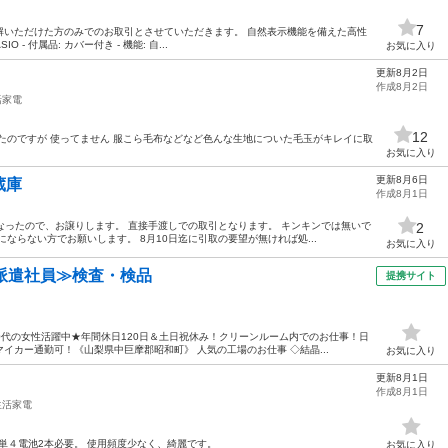
7
解いただけた方のみでのお取引とさせていただきます。 自然表示機能を備えた高性
ASIO - 付属品: カバー付き - 機能: 自...
お気に入り
更新8月2日
作成8月2日
活家電
12
たのですが 使ってません 服こら毛布などなど色んな生地についた毛玉がキレイに取
お気に入り
更新8月6日
冷蔵庫
作成8月1日
くなったので、お譲りします。 直接手渡しでの取引となります。 キンキンでは無いで
2
ならない方でお願いします。 8月10日迄に引取の要望が無ければ処...
お気に入り
派遣社員≫検査・検品
提携サイト
50代の女性活躍中★年間休日120日＆土日祝休み！クリーンルーム内でのお仕事！日
イカー通勤可！《山梨県中巨摩郡昭和町》 人気の工場のお仕事 ◇結晶...
お気に入り
更新8月1日
作成8月1日
生活家電
製 単４電池2本必要。 使用頻度少なく、綺麗です。
お気に入り