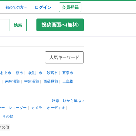
ログイン
会員登録
初めての方へ
投稿画面へ(無料)
検索
人気キーワード
村上市
燕市
糸魚川市
妙高市
五泉市
郡
南魚沼郡
中魚沼郡
西蒲原郡
三島郡
路線・駅から選ぶ
ヤー、レコーダー
カメラ
オーディオ
その他
その他