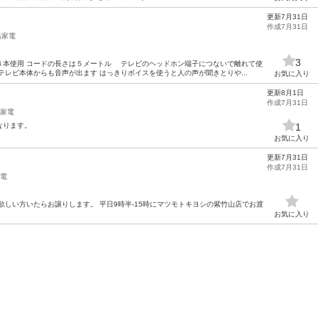
更新7月31日
作成7月31日
活家電
3
４本使用 コードの長さは５メートル テレビのヘッドホン端子につないで離れて使
テレビ本体からも音声が出ます はっきりボイスを使うと人の声が聞きとりや...
お気に入り
更新8月1日
作成7月31日
家電
なります。
1
お気に入り
更新7月31日
作成7月31日
電
欲しい方いたらお譲りします。 平日9時半-15時にマツモトキヨシの紫竹山店でお渡
お気に入り