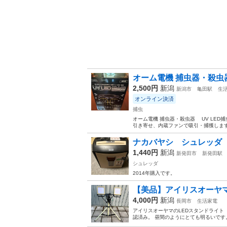
オーム電機 捕虫器・殺虫
2,500円
新潟
新潟市
亀田駅
生
オンライン決済
捕虫
オーム電機 捕虫器・殺虫器 UV LED捕虫器
引き寄せ、内蔵ファンで吸引・捕獲します。
ナカバヤシ シュレッダ
1,440円
新潟
新発田市
新発田駅
シュレッダ
2014年購入です。
【美品】アイリスオーヤマ L
4,000円
新潟
長岡市
生活家電
アイリスオーヤマのLEDスタンドライト（
認済み。 昼間のようにとても明るいです。 ■