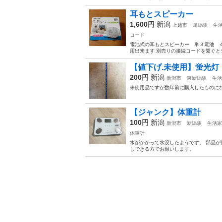
耳もとスピーカー
1,600円
新潟
上越市
犀潟駅
生
コード
電池式の耳もとスピーカー 単３電池 
用出来ます 別売りの接続コードを繋ぐと
【値下げ.未使用】蛍光灯
200円
新潟
新潟市
東新潟駅
生活
未使用品ですが数年前に購入したものに
【ジャンク】体重計
100円
新潟
新潟市
新潟駅
生活家
体重計
水がかかって水没したようです。 部品が
しできる方でお願いします。