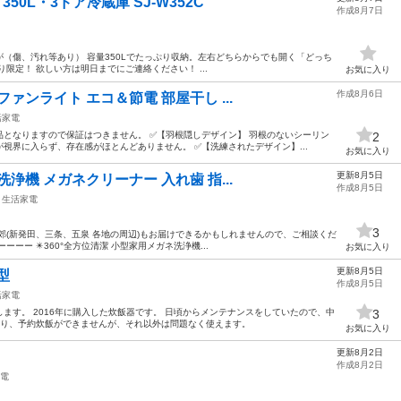
50L・3ドア冷蔵庫 SJ-W352C
作成8月7日
（傷、汚れ等あり） 容量350Lでたっぷり収納。左右どちらからでも開く「どっち
限定！ 欲しい方は明日までにご連絡ください！ ...
お気に入り
作成8月6日
ファンライト エコ＆節電 部屋干し ...
活家電
となりますので保証はつきません。 ✅【羽根隠しデザイン】 羽根のないシーリン
2
視界に入らず、存在感がほとんどありません。 ✅【洗練されたデザイン】...
お気に入り
更新8月5日
洗浄機 メガネクリーナー 入れ歯 指...
作成8月5日
生活家電
3
近郊(新発田、三条、五泉 各地の周辺)もお届けできるかもしれませんので、ご相談くだ
ーー ✴️360°全方位清潔 小型家用メガネ洗浄機...
お気に入り
更新8月5日
型
作成8月5日
活家電
ます。 2016年に購入した炊飯器です。 日頃からメンテナンスをしていたので、中
3
おり、予約炊飯ができませんが、それ以外は問題なく使えます。
お気に入り
更新8月2日
作成8月2日
電