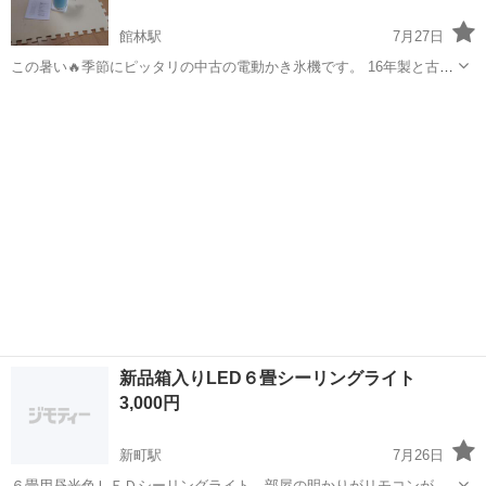
館林駅
7月27日
この暑い🔥季節にピッタリの中古の電動かき氷機です。 16年製と古い
ですが年に数回程度の上最近は使用していませんでした。 昨日動作確
群馬
館林市
館林駅
生活家電
認し、十分に使用出来る事を確認出来ました。 仕様 メーカー:フカイ
工業㈱ 型名:FT...
新品箱入りLED６畳シーリングライト
3,000円
新町駅
7月26日
６畳用昼光色ＬＥＤシーリングライト、部屋の明かりがリモコンが効