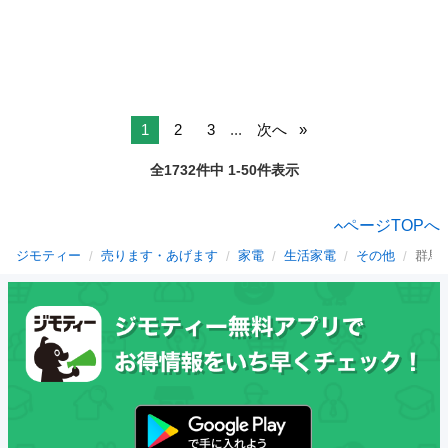
1
2
3
...
次へ
全1732件中 1-50件表示
ページTOPへ
ジモティー
売ります・あげます
家電
生活家電
その他
群馬