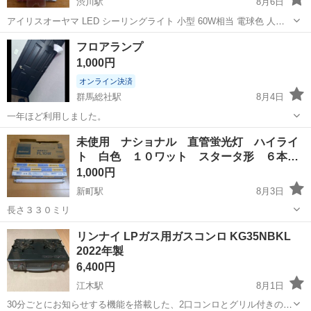
渋川駅
8月6日
アイリスオーヤマ LED シーリングライト 小型 60W相当 電球色 人感
センサー付 400lm SCL4LMS-E Ａｍａｚｏｎで、結構前に￥3600円で
群馬
渋川市
渋川駅
生活家電
フロアランプ
購入しました。 撮影の為一度取り付けただけで使用はしてません。 ...
1,000円
オンライン決済
群馬総社駅
8月4日
一年ほど利用しました。
群馬
高崎市
群馬総社駅
生活家電
未使用 ナショナル 直管蛍光灯 ハイライ
ト 白色 １０ワット スタータ形 ６本…
1,000円
新町駅
8月3日
長さ３３０ミリ
群馬
佐波郡
新町駅
生活家電
蛍光灯
リンナイ LPガス用ガスコンロ KG35NBKL
2022年製
6,400円
江木駅
8月1日
30分ごとにお知らせする機能を搭載した、2口コンロとグリル付きのガ