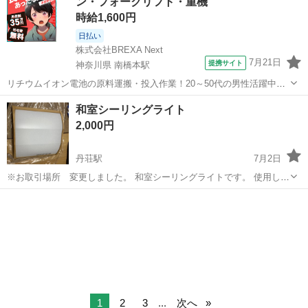
ン・フォークリフト・重機
時給1,600円
日払い
株式会社BREXA Next
7月21日
提携サイト
神奈川県 南橋本駅
リチウムイオン電池の原料運搬・投入作業！20～50代の男性活躍中★
ワンルーム寮完備！赴任旅費会社負担！年間休日130日★フォークリフ
神奈川
相模原市
南橋本駅
その他
和室シーリングライト
ト免許お持ちの方、活躍中！就業先食堂利用可★《神奈川県相模原
2,000円
市》 人気の工場のお仕事 ◇電...
丹荘駅
7月2日
※お取引場所 変更しました。 和室シーリングライトです。 使用しな
くなったので出品します。 【サイズ】縦：58cm、横：58cm、高さ：
群馬
藤岡市
丹荘駅
生活家電
10cm （大体です） 【アピールポイント】状態はいいのでまだまだ
使えます！ 【希...
1
2
3
...
次へ