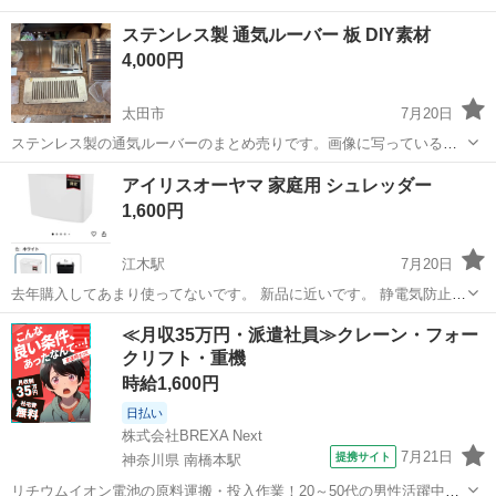
ステンレス製 通気ルーバー 板 DIY素材
4,000円
太田市
7月20日
ステンレス製の通気ルーバーのまとめ売りです。画像に写っているも
のが全てとなります。表面には保管に伴う細かなスレや汚れがある場
群馬
太田市
生活家電
ルーバー
アイリスオーヤマ 家庭用 シュレッダー
合があり細長いした真ん中に写っているものと上真ん中に写っている2
1,600円
枚は既に使用したもので切ったものもあ...
江木駅
7月20日
去年購入してあまり使ってないです。 新品に近いです。 静電気防止ス
プレーをかけました。
群馬
前橋市
江木駅
生活家電
≪月収35万円・派遣社員≫クレーン・フォー
クリフト・重機
時給1,600円
日払い
株式会社BREXA Next
7月21日
提携サイト
神奈川県 南橋本駅
リチウムイオン電池の原料運搬・投入作業！20～50代の男性活躍中★