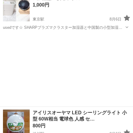
1,000円
製造◇ ★トラックの金属...
東京駅
8月6日
usedです☆ SHARPプラズマクラスター加湿器と中国製の小型加湿器
になります☆ SHARP製は２００４年製と古いですが数日使った程度
群馬
太田市
東京駅
生活家電
SHARP
でそのあとずっとクローゼットにしまっていました☆ 中国製は２年位
前に購入してこちら...
アイリスオーヤマ LED シーリングライト 小
型 60W相当 電球色 人感 セ…
800円