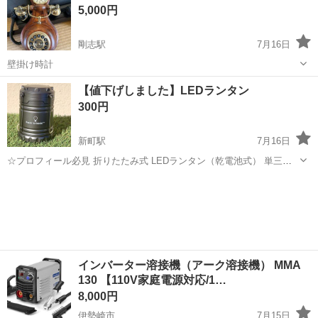
5,000円
投...
剛志駅
7月16日
壁掛け時計
群馬
伊勢崎市
剛志駅
生活家電
【値下げしました】LEDランタン
300円
新町駅
7月16日
☆プロフィール必見 折りたたみ式 LEDランタン（乾電池式） 単三乾
電池3本必要です 乾電池はご用意下さい ※値引き等のご質問は 考えて
群馬
佐波郡
新町駅
生活家電
ランタン
おりませんのでご了承下さい 指定しました場所に取りに来られる方限
定でお願いします
インバーター溶接機（アーク溶接機） MMA
130 【110V家庭電源対応/1…
8,000円
伊勢崎市
7月15日