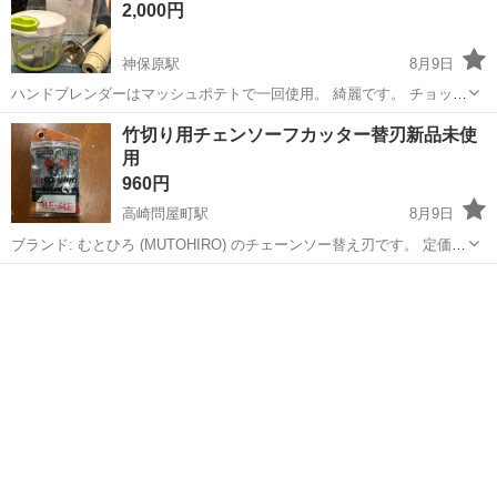
2,000円
神保原駅
8月9日
ハンドブレンダーはマッシュポテトで一回使用。 綺麗です。 チョッパ
ーは使用感はありますが問題ありません。 セットです。 現状問題あり
群馬
佐波郡
神保原駅
生活家電
ハンドブレンダー
竹切り用チェンソーフカッター替刃新品未使
ませんが3Nです。
用
960円
高崎問屋町駅
8月9日
ブランド: むとひろ (MUTOHIRO) のチェーンソー替え刃です。 定価
3480円 間違えて買ってしまいました「91F-64E」のチェーンは、別の
群馬
高崎市
高崎問屋町駅
生活家電
チェンソー（主にガイドバー長さが40cm / 16インチクラスのもの） ...