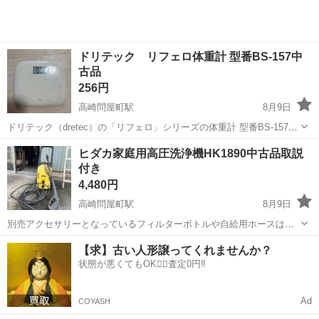
ドリテック リフェロ体重計 型番BS-157中
古品
256円
高崎問屋町駅
8月9日
ドリテック（dretec）の「リフェロ」シリーズの体重計 型番BS-157で
す。重量約650gで、軽量かつコンパクトなデザインが特徴です。のる
群馬
高崎市
高崎問屋町駅
生活家電
ヒダカ家庭用高圧洗浄機HK1890中古品取説
だけで電源が入り、50g単位で計測できる機能がついています 最大計
付き
量150キログラ...
4,480円
高崎問屋町駅
8月9日
別売アクセサリーとなっているフィルターボトルや自給用ホースは付
いておりません。しかしながら8mの延長ホースが付いております。使
群馬
高崎市
高崎問屋町駅
生活家電
【求】古い人形譲ってくれませんか？
い方マスターDVD(日高ショップオリジナル)が付いております ヒダカ
状態が悪くてもOK🙆‍♀️査定0円‼️
の家庭用高圧洗浄機「HK-1...
Ad
COYASH