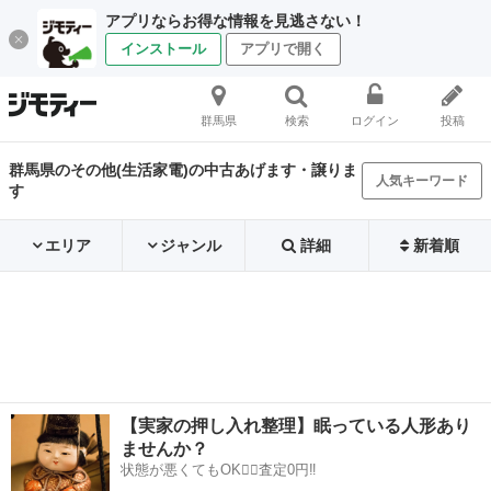
アプリならお得な情報を見逃さない！
インストール
アプリで開く
群馬県
検索
ログイン
投稿
群馬県のその他(生活家電)の中古あげます・譲りま
人気キーワード
す
エリア
ジャンル
詳細
新着順
【実家の押し入れ整理】眠っている人形あり
ませんか？
状態が悪くてもOK🙆‍♀️査定0円‼️