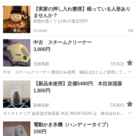
40代の男女活躍中！空調完備で快適作業★食堂利用可◎マイカー通勤
茨城
常陸大宮市
静駅
その他
【実家の押し入れ整理】眠っている人形あり
OK◎無料駐車場完備！《茨城県常陸大宮市》 人気の工場のお仕事 ◇
ませんか？
電子部品製造倉庫内の事務...
状態が悪くてもOK🙆‍♀️査定0円‼️
Ad
COYASH
中古 スチームクリーナー
3,000円
北群馬郡
7月31日
中古 スチームクリーナー 数回のみ使用、備品はほとんど使用してい
ません。 小さなお子様のいる家庭、ペットのいる家庭にお勧めです。
群馬
北群馬郡
生活家電
スチームクリーナー
【新品未使用】定価5490円 木目加湿器
３ｎでお願いします。
1,800円
新桐生駅
7月30日
モイストクリア 超音波式加湿器 木目 WGHF161W は、株式会社わが
んせが展開する、インテリアに馴染みやすい木目調デザインの超音波
群馬
桐生市
新桐生駅
生活家電
電動かき氷機（ハンディータイプ）
式加湿器です。 コジマで5,490円で購入しました 基本スペック・仕様
150円
商品名: モイス...