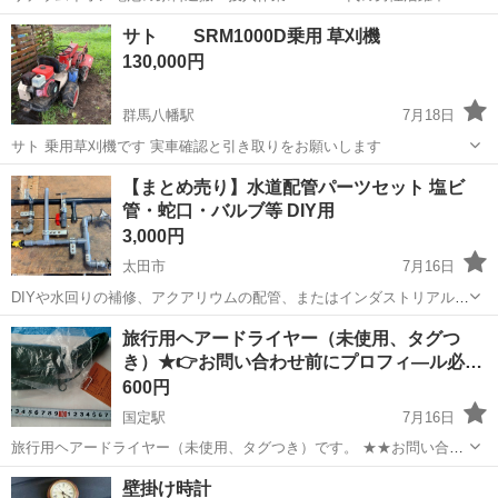
ワンルーム寮完備！赴任旅費会社負担！年間休日130日★フォークリフ
神奈川
相模原市
南橋本駅
その他
サト SRM1000D乗用 草刈機
ト免許お持ちの方、活躍中！就業先食堂利用可★《神奈川県相模原
130,000円
市》 人気の工場のお仕事 ◇電...
群馬八幡駅
7月18日
サト 乗用草刈機です 実車確認と引き取りをお願いします
群馬
高崎市
群馬八幡駅
生活家電
【まとめ売り】水道配管パーツセット 塩ビ
管・蛇口・バルブ等 DIY用
3,000円
太田市
7月16日
DIYや水回りの補修、アクアリウムの配管、またはインダストリアルな
インテリア製作に使える配管パーツのまとめ売りです。 セット内容：
群馬
太田市
生活家電
旅行用ヘアードライヤー（未使用、タグつ
塩ビパイプ（硬質ポリ塩化ビニル管）： T字ジョイントやエルボを含
き）★👉お問い合わせ前にプロフィ―ル必
む組み立て済みのもの。蛇口（...
読…
600円
国定駅
7月16日
旅行用ヘアードライヤー（未使用、タグつき）です。 ★★お問い合わ
せ前に必ずプロフィールをお読みいただきます様お願いしています。
群馬
伊勢崎市
国定駅
生活家電
ヘアードライヤー
壁掛け時計
コンパクトに折りたためます。 画像より判断して下さい。 他にも色々