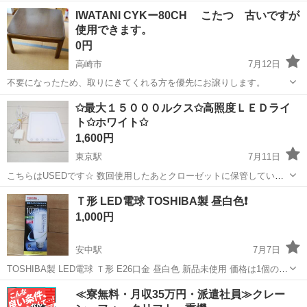
Shirohealth 高速ヘアドライヤーです。 4段階の温度調整と3段階の風量
群馬
高崎市
高崎駅
生活家電
IWATANI CYKー80CH こたつ 古いですが
調整機能を搭載。 ワンタッチで冷風に切り替え可能です。 ・ブラン
使用できます。
ド：Shi...
0円
高崎市
7月12日
不要になったため、取りにきてくれる方を優先にお譲りします。
群馬
高崎市
生活家電
✩最大１５０００ルクス✩高照度ＬＥＤライ
ト✩ホワイト✩
1,600円
東京駅
7月11日
こちらはUSEDです☆ 数回使用したあとクローゼットに保管していた
ので目立つキズ等のない美品です(個人主観)✩ Amazonにて購入した
群馬
太田市
東京駅
生活家電
Ｔ形 LED電球 TOSHIBA製 昼白色❗️
『高照度ＬＥＤライト』です✩ 最大１５０００ルクスのとても明るい
1,000円
ＬＥＤライトで５段...
安中駅
7月7日
TOSHIBA製 LED電球 Ｔ形 E26口金 昼白色 新品未使用 価格は1個の価
格です。 在庫2個有り
群馬
安中市
安中駅
生活家電
LED電球
≪寮無料・月収35万円・派遣社員≫クレー