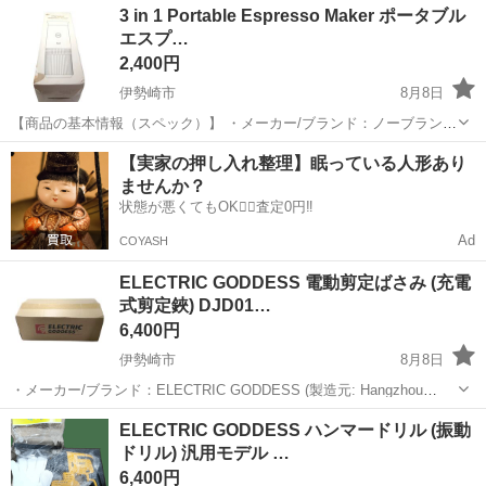
群馬
伊勢崎市
生活家電
耕運機
3 in 1 Portable Espresso Maker ポータブル
なエンジン式の耕運機は重いし、メンテナンスや燃料の扱いが怖くて
エスプ…
手が出ない…」 そん...
2,400円
伊勢崎市
8月8日
【商品の基本情報（スペック）】 ・メーカー/ブランド：ノーブランド
（汎用品 / Made in China） ・正式商品名：3 in 1 Espresso Maker /
群馬
伊勢崎市
生活家電
【実家の押し入れ整理】眠っている人形あり
Portable Espresso Maker ...
ませんか？
状態が悪くてもOK🙆‍♀️査定0円‼️
Ad
COYASH
ELECTRIC GODDESS 電動剪定ばさみ (充電
式剪定鋏) DJD01…
6,400円
伊勢崎市
8月8日
・メーカー/ブランド：ELECTRIC GODDESS (製造元: Hangzhou
Jueyi Trading Co.,Ltd) ・正式商品名：電動剪定ばさみ (コードレス剪
群馬
伊勢崎市
生活家電
ELECTRIC GODDESS ハンマードリル (振動
定鋏) ・通称/略称：充電式剪定バサミ / ...
ドリル) 汎用モデル …
6,400円