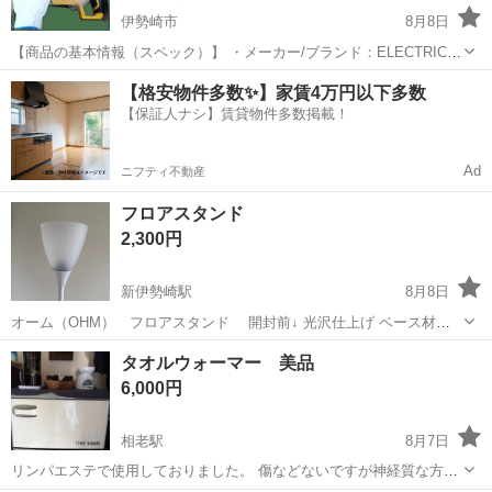
伊勢崎市
8月8日
【商品の基本情報（スペック）】 ・メーカー/ブランド：ELECTRIC
GODDESS ・正式商品名：HAMMER DRILL (電動ハンマードリル) ・
群馬
伊勢崎市
生活家電
【格安物件多数✨】家賃4万円以下多数
通称/略称：振動ドリル / ロータリーハンマードリル / コード...
【保証人ナシ】賃貸物件多数掲載！
Ad
ニフティ不動産
フロアスタンド
2,300円
新伊勢崎駅
8月8日
オーム（OHM） フロアスタンド 開封前↓ 光沢仕上げ ベース材質
合金鋼 電球ベース E26 商品の寸法 21奥行き x 21幅 x 162高さ cm 商
群馬
伊勢崎市
新伊勢崎駅
生活家電
組み立て
タオルウォーマー 美品
品の重量 3.6 キログラム ランプタイプ フロアランプ お部屋...
6,000円
相老駅
8月7日
リンパエステで使用しておりました。 傷などないですが神経質な方は