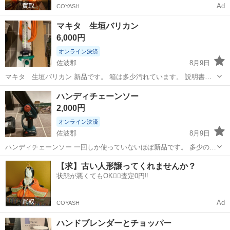
Ad
COYASH
マキタ 生垣バリカン
6,000円
オンライン決済
佐波郡
8月9日
マキタ 生垣バリカン 新品です。 箱は多少汚れています。 説明書有
り 保護メガネ有り 動作確認済 取引場所は、玉村町役場の駐車場でお
群馬
佐波郡
生活家電
ハンディチェーンソー
願いします。 宜しくお願い致します。
2,000円
オンライン決済
佐波郡
8月9日
ハンディチェーンソー 一回しか使っていないほぼ新品です。 多少の擦
り傷があります。 説明書はありません。 動作確認済です。 箱は有り
群馬
佐波郡
生活家電
【求】古い人形譲ってくれませんか？
ますが汚れています。 取引場所は、玉村町役場の駐車場でお願いしま
状態が悪くてもOK🙆‍♀️査定0円‼️
す。 宜しくお願い致します。
Ad
COYASH
ハンドブレンダーとチョッパー