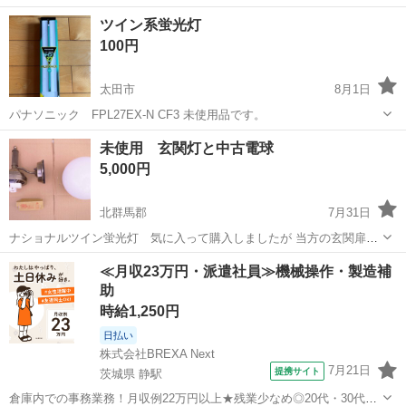
スコンロ本体です。 - ブランド: Rinnai - モデル名: KG35NBK - 機能:
群馬
前橋市
江木駅
生活家電
ツイン系蛍光灯
30分ごとにお知らせコンロ - 電源: 単3形アルカ...
100円
太田市
8月1日
パナソニック FPL27EX-N CF3 未使用品です。
群馬
太田市
生活家電
未使用 玄関灯と中古電球
5,000円
北群馬郡
7月31日
ナショナルツイン蛍光灯 気に入って購入しましたが 当方の玄関扉に
当たるため使用できませんでした、 その後、倉庫で眠っていました。
群馬
北群馬郡
生活家電
≪月収23万円・派遣社員≫機械操作・製造補
使用説明が見つかりません。 サイズ本体高さ２０ｃｍｘ長さ２２ｃｍ
助
プラス、カサ径１９ｃｍ ...
時給1,250円
日払い
株式会社BREXA Next
7月21日
提携サイト
茨城県 静駅
倉庫内での事務業務！月収例22万円以上★残業少なめ◎20代・30代・