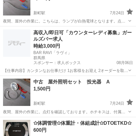
新町駅
7月24日
夜間、屋外の作業に。こちらは、ランプが白熱電球となります。点灯
を確認しております。ホチキスは、付属しません。経年の汚れや錆が
群馬
佐波郡
新町駅
生活家電
屋外
高収入/即日可「カウンターレディ募集」ガー
あります。
ルズバー求人
時給3,000円
BAR RAVI「ラヴィ」
群馬県
スポンサー：求人ボックス
08月06日
【仕事内容】カンタンなお仕事だけ 1お客様をお迎え 2オーダーを取っ
てお酒を提供! 3みんなで楽しくおしゃべり ↑ホントにこれだけです お
アルバイト・パート
中古 屋外照明セット 投光器 A
酒の作り方はしっかり教えるから安心してね! おしゃべり好きなお客さ
1,500円
んばっかりだから、笑顔で相...
新町駅
7月24日
夜間、屋外の作業に。点灯を確認しております。ホチキスは、付属し
ません。経年の汚れや錆があります。
群馬
佐波郡
新町駅
生活家電
屋外
✩体調管理✩体重計・体組成計✩DTOETKD✩
600円