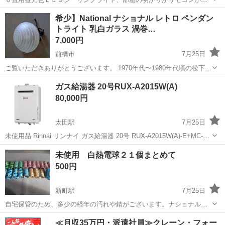
かなくなり、交換用に購入しましたが、近くに雷が落ちたら何故かリ
群馬
佐波郡
新町駅
生活家電
シーリングライト
希少】National ナショナル レトロ ペンダン
モコンも効くようになり、不要になりました。
トライト 乳白ガラス 渦巻…
7,000円
前橋市
7月25日
ご覧いただきありがとうございます。 1970年代〜1980年代頃の松下電
工（National / 現パナソニック）製、ヴィンテージ・ペンダントライト
群馬
前橋市
生活家電
ガス給湯器 20号RUX-A2015W(A)
です。 渦巻きのようなボーダー模様の彫りが入った、美しい乳白ガラ
80,000円
スシェードが...
太田駅
7月25日
未使用品 Rinnai リンナイ ガス給湯器 20号 RUX-A2015W(A)-E+MC-
135(A) プロパンガス リモコン付きで交換工事込みの価格となります。
群馬
太田市
太田駅
生活家電
RUX
未使用 白熱電球２１個まとめて
よろしくお願いします。
500円
新町駅
7月25日
自宅保管のため、多少の経年の汚れや錆がございます。ナショナルの
シリカ電球（１００Ｗが３、６０Ｗが４、４０Ｗが６、２０Ｗが
群馬
佐波郡
新町駅
生活家電
シリカ
≪月収35万円・派遣社員≫クレーン・フォー
７）、東芝のホワイトボール１００Ｗが１つ。特に点灯確認はしてお