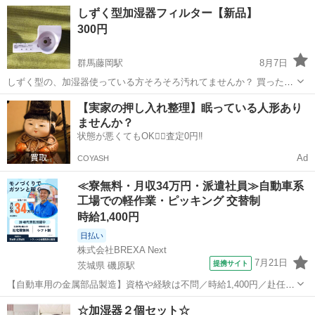
ご遠慮下さい。 エステベッドなどまだしておりますのでよろしくお願
群馬
桐生市
相老駅
生活家電
しずく型加湿器フィルター【新品】
いいたします。 サイズ縦29奥行29横幅43
300円
群馬藤岡駅
8月7日
しずく型の、加湿器使っている方そろそろ汚れてませんか？ 買ったの
ですが使ってない品です！ カビが飛ばないようにお取替えいかがです
群馬
藤岡市
群馬藤岡駅
生活家電
しずく
【実家の押し入れ整理】眠っている人形あり
か？ 箱とかはありませんのでご了承下さい
ませんか？
状態が悪くてもOK🙆‍♀️査定0円‼️
Ad
COYASH
≪寮無料・月収34万円・派遣社員≫自動車系
工場での軽作業・ピッキング 交替制
時給1,400円
日払い
株式会社BREXA Next
7月21日
提携サイト
茨城県 磯原駅
【自動車用の金属部品製造】資格や経験は不問／時給1,400円／赴任旅
費会社負担／正社員登用のチャンスあり／食堂利用可能／マイカー通
茨城
北茨城市
磯原駅
その他
☆加湿器２個セット☆
勤OK《茨城県茨城市》 人気の工場のお仕事 ◇トラックの金属部品の