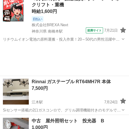
クリフト・重機
りません。
時給1,600円
日払い
株式会社BREXA Next
7月21日
提携サイト
神奈川県 南橋本駅
リチウムイオン電池の原料運搬・投入作業！20～50代の男性活躍中★
ワンルーム寮完備！赴任旅費会社負担！年間休日130日★フォークリフ
神奈川
相模原市
南橋本駅
その他
ト免許お持ちの方、活躍中！就業先食堂利用可★《神奈川県相模原
市》 人気の工場のお仕事 ◇電...
Rinnai ガステーブル RT64MH7R 本体
7,500円
江木駅
7月24日
Siセンサー搭載の2口ガスコンロで、グリル調理機能付きのモデルで
す。 - メーカー: Rinnai - 型番: RT64MH7R - 機能: Siセンサー搭載 - 電
群馬
前橋市
江木駅
生活家電
中古 屋外照明セット 投光器 B
源: 単1形アルカリ乾電池×2 ご覧いた...
1,000円