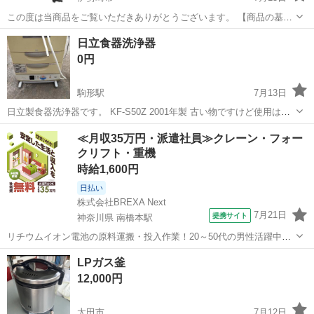
この度は当商品をご覧いただきありがとうございます。 【商品の基本
情報（スペック）】 ・メーカー/ブランド：Harukiku (ハルキク) ・正
群馬
伊勢崎市
生活家電
日立食器洗浄器
式商品名：INVERTER WELDING MACHINE MMA ...
0円
駒形駅
7月13日
日立製食器洗浄器です。 KF-S50Z 2001年製 古い物ですけど使用は、5
年位です。 使用する予定がないので出品しました。 何方か使って下さ
群馬
伊勢崎市
駒形駅
生活家電
≪月収35万円・派遣社員≫クレーン・フォー
い。
クリフト・重機
時給1,600円
日払い
株式会社BREXA Next
7月21日
提携サイト
神奈川県 南橋本駅
リチウムイオン電池の原料運搬・投入作業！20～50代の男性活躍中★
ワンルーム寮完備！赴任旅費会社負担！年間休日130日★フォークリフ
神奈川
相模原市
南橋本駅
その他
LPガス釜
ト免許お持ちの方、活躍中！就業先食堂利用可★《神奈川県相模原
12,000円
市》 人気の工場のお仕事 ◇電...
太田市
7月12日