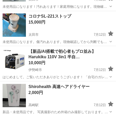
未使用品になります！汚れあります！家庭用物になります。現物確認
してから大丈夫です！よろしくお願いします！
群馬
太田市
生活家電
LPガス
コロナSL-221ストップ
15,000円
太田市
7月12日
未使用品になります。傷汚れあります。現物確認してから判断でも大
丈夫です。よろしくお願いします！
群馬
太田市
生活家電
コロナ
【新品/AI搭載で初心者もプロ並み】
Harukiku 110V 3in1 半自…
10,000円
伊勢崎市
7月12日
はじめまして。ご覧いただきありがとうございます！ 「自宅のガレー
ジで溶接したいけど、200Vの電源工事ができない…」 「ガスボンベの
群馬
伊勢崎市
生活家電
Shirohealth 高速ヘアドライヤー
契約や管理が面倒…」 「初心者だから、電流や電圧のダイヤル設定が
2,000円
難しそう…」 そ...
高崎駅
7月12日
新品・未使用品です。 写真撮影のため外箱のみ撮影しております。