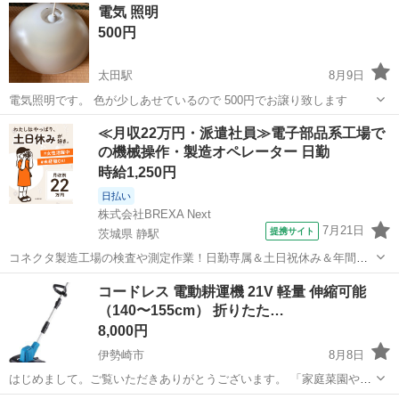
電気 照明
500円
太田駅
8月9日
電気照明です。 色が少しあせているので 500円でお譲り致します
群馬
太田市
太田駅
生活家電
譲り
≪月収22万円・派遣社員≫電子部品系工場で
の機械操作・製造オペレーター 日勤
時給1,250円
日払い
株式会社BREXA Next
7月21日
提携サイト
茨城県 静駅
コネクタ製造工場の検査や測定作業！日勤専属＆土日祝休み＆年間休
日128日★クリーンルーム内作業★マイカー通勤OK＆無料駐車場あり
茨城
常陸大宮市
静駅
その他
コードレス 電動耕運機 21V 軽量 伸縮可能
★就業先食堂利用可！日払い制度あり！《茨城県常陸大宮市》 人気の
（140〜155cm） 折りたた…
工場のお仕事 ◇コネクタ製造工...
8,000円
伊勢崎市
8月8日
はじめまして。ご覧いただきありがとうございます。 「家庭菜園や畑
をやりたいけれど、クワでの土起こしは腰が痛くて辛い…」 「本格的