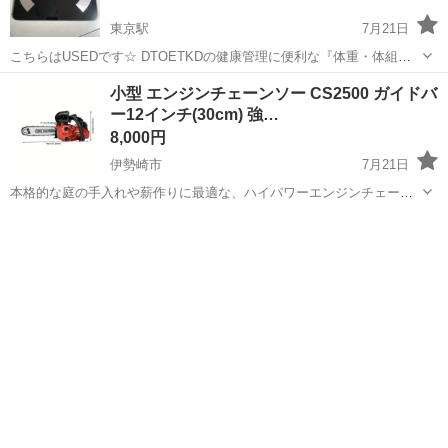
東京駅
7月21日
こちらはUSEDです☆ DTOETKDの健康管理に便利な『体重・体組成
計』です✩ 体重、体脂肪率、体水分率、推定骨量、内蔵脂肪レベル、
群馬
太田市
東京駅
生活家電
小型 エンジンチェーンソー CS2500 ガイドバ
BMIなどを測定して健康管理に役立ちます✩ 健康管理１０人まで登録
ー12インチ(30cm) 強…
可能です✩ 本体...
8,000円
伊勢崎市
7月21日
本格的な庭の手入れや薪作りに最適な、ハイパワーエンジンチェーン
ソー「CS2500」を【未使用】出品いたします。 「庭の木が大きくな
群馬
伊勢崎市
生活家電
12インチ
りすぎて、手ノコでは限界…」 「キャンプや薪ストーブ用の薪を、楽
に作りたい」 「災害時に...