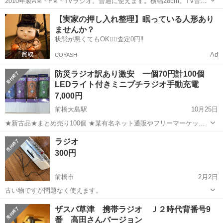
2010年製AM・FM・TVラジオ。普通に使えます。横幅28cm。TV音声
は聞いたことはありません。イヤホン端子付き。
群馬
藤岡市
群馬藤岡駅
生活家電
panasonic
【実家の押し入れ整理】眠っている人形あり
ませんか？
状態が悪くてもOK🙆‍♀️査定0円‼️
Ad
COYASH
防災ラジオ訳あり激安 一個70円計100個
LEDライト付きミニプチラジオ手動充電
7,000円
前橋大島駅
10月25日
★新古品★まとめ売り100個 ★某有名ネット通販やフリーマーケット
にて1000円〜3800円にて販売実績があります。★ 大量購入して下さる
群馬
前橋市
前橋大島駅
生活家電
LED
ラジオ
方向け超激安販売 機能 色 青、緑、パープル、オレンジ AM.FMラジ
300円
オ ...
前橋市
2月2日
古い物ですが問題なく使えます。
群馬
前橋市
生活家電
ザスパ草津 携帯ラジオ Ｊ２時代背番号9
番 高田さんバージョン