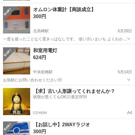
オムロン体重計【商談成立】
300円
北高崎駅
6月28日
一度も使ったことなく置きっぱなしです。 使い方いまいち よくわから
ないため。 高崎ドンキ周辺 評価の仕方がよくわからないので 誠実に
群馬
高崎市
北高崎駅
生活家電
体重計
和室用電灯
対応します。カメラの取り方がわるかっただけで、体重計の上側波打
624円
ってますが 大きな...
中央前橋駅
6月14日
お気軽にお問い合わせください🥺
群馬
前橋市
中央前橋駅
生活家電
和室
【求】古い人形譲ってくれませんか？
状態が悪くてもOK🙆‍♀️査定0円‼️
Ad
COYASH
【お話し中】2WAYラジオ
300円