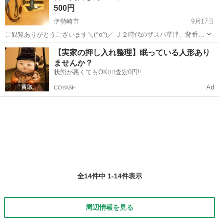
500円
伊勢崎市
9月17日
ご観覧ありがとうございます＼(^o^)／ Ｊ２時代のザスパ草津、背番号
9番、高田さんバージョンの携帯ラジオです。 使用感は、有りますが
群馬
伊勢崎市
生活家電
時代
【実家の押し入れ整理】眠っている人形あり
目立った傷や汚れ等無いと思います。 素人判断です。 動作確認済みで
ませんか？
す。...
状態が悪くてもOK🙆‍♀️査定0円‼️
Ad
COYASH
全14件中 1-14件表示
周辺情報を見る