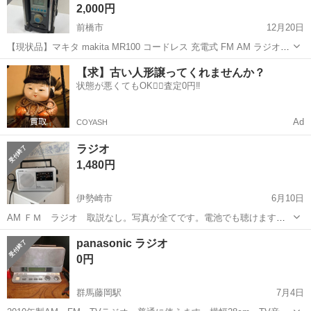
2,000円
前橋市
12月20日
【現状品】マキタ makita MR100 コードレス 充電式 FM AM ラジオ
18V 14.4V 12V 9.6V 数あるページからご覧いただきありがとうござい
群馬
前橋市
生活家電
いただき
【求】古い人形譲ってくれませんか？
ます！ ■商品説明■ ・中古品の為、キズや汚...
状態が悪くてもOK🙆‍♀️査定0円‼️
Ad
COYASH
ラジオ
1,480円
伊勢崎市
6月10日
AM ＦＭ ラジオ 取説なし。写真が全てです。電池でも聴けます。
サイズ幅22 高さ17(取って迄)奥行き6 普通に聴けます。中古品に付き
群馬
伊勢崎市
生活家電
奥行き
panasonic ラジオ
NOC．NORで。 値下げ不可。 国定駅南口迄取り引きに来られる方。
0円
群馬藤岡駅
7月4日