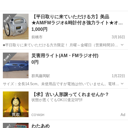
【平日取りに来ていただける方】美品
★AM/FMラジオ&時計付き強力ライト★オ
ー…
1,000円
前橋市
3月16日
■平日取りに来ていただける方方限定！ 月曜～金曜日（営業時間10時
半～15時まで）で、引取り希望の日時をご連絡ください！ ※時間外や
群馬
前橋市
生活家電
オーム電機
災害用ライト(AM・FMラジオ付)
土日祝日はお休みをいただいています。 ※問い合わせに関しても休み
0円
明けの返信となります。...
群馬藤岡駅
1月22日
サイズ：全長14.5cm。未使用品ですが電池は付いていません。電球は
フィラメント球です。AM/FMラジオ・サイレン動作確認済み。
群馬
藤岡市
群馬藤岡駅
生活家電
フィラメント
【求】古い人形譲ってくれませんか？
状態が悪くてもOK🙆‍♀️査定0円‼️
Ad
COYASH
わたあめ