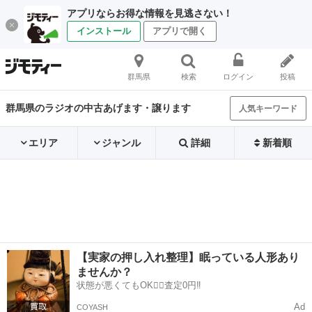
アプリならお得な情報を見逃さない！
インストール
アプリで開く
群馬県
検索
ログイン
投稿
群馬県のラジオの中古あげます・譲ります
人気キーワード
エリア
ジャンル
詳細
新着順
【実家の押し入れ整理】眠っている人形あり
ませんか？
状態が悪くてもOK🙆‍♀️査定0円‼️
Ad
COYASH