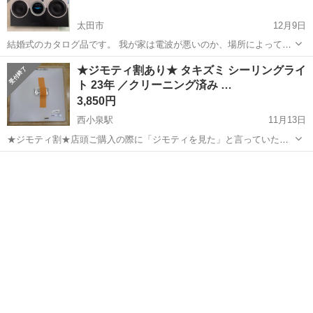
太田市
12月9日
結婚式のカタログ品です。 我が家は電波が悪いのか、場所によって出
たり出なかったりします。 今回出品時に確認しました。 イヤホンは未
群馬
太田市
生活家電
NCNR
★ジモティ割あり★ タキズミ シーリングライ
使用。 電池無し。 お引取り後はNC•NRでお願いします。
ト 23年 ／クリーニング済み …
3,850円
西小泉駅
11月13日
★ジモティ割★店頭ご購入の際に「ジモティを見た」と言っていただ
くとジモティ限定価格（掲載価格の10%OFF）でご購入が可能です。
群馬
邑楽郡
西小泉駅
生活家電
タキズミ
ぜひ店頭にてスタッフまでお伝えくださいませ。 ■3月12日オープン！
引越でおなじみ、サ...