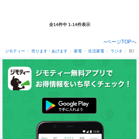
全14件中 1-14件表示
ページTOPへ
ジモティー
売ります・あげます
家電
生活家電
ラジオ
群馬