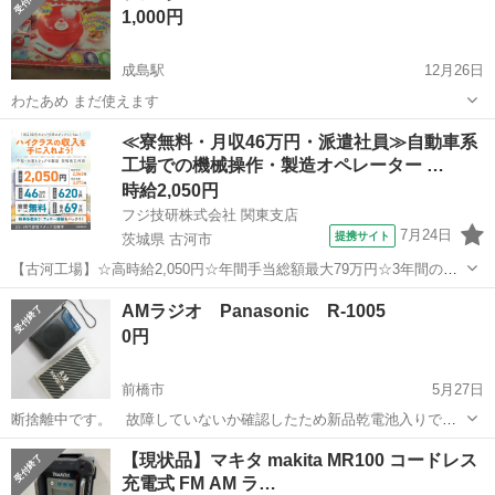
1,000円
成島駅
12月26日
わたあめ まだ使えます
群馬
館林市
成島駅
生活家電
わたあめ
≪寮無料・月収46万円・派遣社員≫自動車系
工場での機械操作・製造オペレーター …
時給2,050円
フジ技研株式会社 関東支店
7月24日
提携サイト
茨城県 古河市
【古河工場】☆高時給2,050円☆年間手当総額最大79万円☆3年間の手
当総額169万円☆年収630万円可☆寮費無料☆大手トラックメーカーで
茨城
古河市
その他
AMラジオ Panasonic R-1005
の組立組付のお仕事☆自動車業界経験者積極採用中！！【20代でも年
0円
収500万円が目指せる...
前橋市
5月27日
断捨離中です。 故障していないか確認したため新品乾電池入りで
す。 AM電波受信できました。箱にNHK594hz等メモが書いてありま
群馬
前橋市
生活家電
Panasonic
【現状品】マキタ makita MR100 コードレス
す。 前橋三中そばの勤務先に取りに来ていただける方
充電式 FM AM ラ…