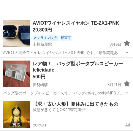
AVIOTワイヤレスイヤホン TE-ZX1-PNK
29,800円
オンライン決済
配送可
上州新屋駅
8月9日
AVIOTの完全ワイヤレスイヤホン TE-ZX1-PNK です。 動作問題あり
ません。
群馬
甘楽郡
上州新屋駅
ポータブルプレーヤー
レア物！ バッグ型ポータブルスピーカー
felicidade
イヤホン
500円
伊勢崎駅
3月21日
バッグ型のポータブルスピーカーです。 バッグの中にipodやMP3プレ
イヤー等を入れてイヤホンジャックに繋げると両サイドのスピーカー
群馬
伊勢崎市
伊勢崎駅
ポータブルプレーヤー
【求・古い人形】夏休みに出てきたもの
から音楽が流れます。 とてもレアな商品です。 動作確認済み 多少
状態が悪くてもOK🙆‍♀️査定0円‼️
MP3プレイヤー
の使用感があるためお...
Ad
COYASH