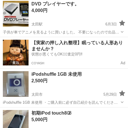
群馬
みどり市
岩宿駅
ポータブルプレーヤー
2002年製
DVD プレイヤーです。
4,000円
太田駅
6月3日
子供が車でアニメを見るように買いました。 不要になったので出品し
ます。
群馬
太田市
太田駅
ポータブルプレーヤー
プレイヤー
【実家の押し入れ整理】眠っている人形あり
ませんか？
状態が悪くてもOK🙆‍♀️査定0円‼️
Ad
COYASH
iPodshuffle 1GB 未使用
2,500円
太田市
5月29日
iPodshuffle 1GB 未使用 ・ご購入前に必ず自己紹介を読んでください
・倉庫にて保管品です。ご理解ある方のみ ・見落とし箇所や説明文、
群馬
太田市
ポータブルプレーヤー
自己紹介
初期iPod touch8㎇
画像では表せない汚れ、擦り傷等がある場合がございます。 現状...
5,000円