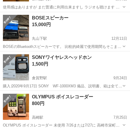
使用感はありますが まだ普通に利用出来ますし ラジオも聴けます カ
セットテープも使えます リモコンも付いてます。 お問い合わせや メ
群馬
藤岡市
群馬藤岡駅
ポータブルプレーヤー
BOSEスピーカー
ッセージ等の返信は 午後6時以降になりますm(_ _)m
カセットテープ
15,000円
丸山下駅
12月11日
BOSEのBluetoothスピーカーです。 比較的綺麗で使用期間もそこまで
長くないです。
群馬
桐生市
丸山下駅
ポータブルプレーヤー
Bluetooth
SONYワイヤレスヘッドホン
1,500円
倉賀野駅
9月24日
購入∶2020年9月17日 SONY WF-1000XM3 備品、説明書、箱は全て有
ります。 不具合∶充電器に差し込んだ状態時のみ 読み込み可能です。
群馬
高崎市
倉賀野駅
ポータブルプレーヤー
SONY
OLYMPUS ボイスレコーダー
※充電線繋いだ状態でペアリングしてもらえば、 線から外しても、使
800円
用出来ま...
高崎駅
7月25日
OLYMPUS ボイスレコーダー 未使用 7/26または7/27に 高崎市栄町付