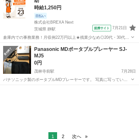
助
時給1,250円
日払い
株式会社BREXA Next
7月21日
提携サイト
茨城県 静駅
倉庫内での事務業務！月収例22万円以上★残業少なめ◎20代・30代・
40代の男女活躍中！空調完備で快適作業★食堂利用可◎マイカー通勤
茨城
常陸大宮市
静駅
その他
Panasonic MDポータブルプレーヤー SJ-
OK◎無料駐車場完備！《茨城県常陸大宮市》 人気の工場のお仕事 ◇
MJ5
電子部品製造倉庫内の事務...
0円
茂林寺前駅
7月28日
パナソニック製のポータブルMDプレーヤーです。 写真に写っている
ものが全てです。 本体、ケース、リモコン、イヤホン、単3電池ケー
群馬
館林市
茂林寺前駅
ポータブルプレーヤー
ス 現在、充電器とバッテリーを探してまして、それが見つかり次第、
Panasonic
動作確認してからのお渡しを...
1
2
次へ