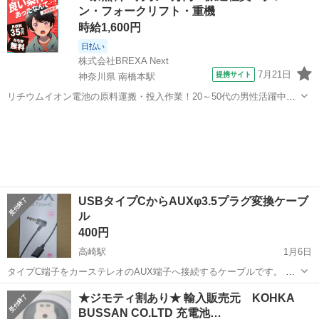
ン・フォークリフト・重機
時給1,600円
日払い
株式会社BREXA Next
7月21日
提携サイト
神奈川県 南橋本駅
リチウムイオン電池の原料運搬・投入作業！20～50代の男性活躍中★
ワンルーム寮完備！赴任旅費会社負担！年間休日130日★フォークリフ
神奈川
相模原市
南橋本駅
その他
ト免許お持ちの方、活躍中！就業先食堂利用可★《神奈川県相模原
市》 人気の工場のお仕事 ◇電...
USBタイプCからAUXφ3.5プラグ変換ケーブ
ル
400円
高崎駅
1月6日
タイプC端子をカーステレオのAUX端子へ接続するケーブルです。 カ
シムラ製で長さ1mとなります。 探すとなかなか見つからないもので
群馬
高崎市
高崎駅
ポータブルプレーヤー
ケーブル
★ジモティ割あり★ 輸入販売元 KOHKA
す。 殆ど使っていません。 本体と外箱のみです。
BUSSAN CO.LTD 充電池…