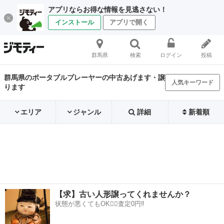
アプリならお得な情報を見逃さない！
インストール
アプリで開く
群馬県
検索
ログイン
投稿
群馬県のポータブルプレーヤーの中古あげます・譲
人気キーワード
ります
エリア
ジャンル
詳細
新着順
【求】古い人形譲ってくれませんか？
状態が悪くてもOK🙆‍♀️査定0円‼️