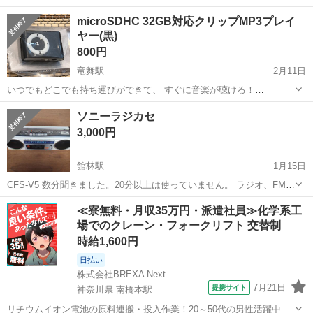
microSDHC 32GB対応クリップMP3プレイ
ヤー(黒)
800円
竜舞駅
2月11日
いつでもどこでも持ち運びができて、 すぐに音楽が聴ける！
microSDHC32GBに対応！ 本体重量わずか16g 服やバッグに取り付け
群馬
太田市
竜舞駅
ポータブルプレーヤー
ソニーラジカセ
できるクリップを搭載 携帯時にとても便利♪ コンパクトでシンプル設
MP3プレイヤー
3,000円
計なので、操作も簡単...
館林駅
1月15日
CFS-V5 数分聞きました。20分以上は使っていません。 ラジオ、FM,
カセットは使えます。 録音は確認していません。 テレビは聞こえませ
群馬
館林市
館林駅
ポータブルプレーヤー
sony
≪寮無料・月収35万円・派遣社員≫化学系工
んが不良ではないと思います。 他は購入希望者の要望によりチェック
場でのクレーン・フォークリフト 交替制
いたします...
時給1,600円
日払い
株式会社BREXA Next
7月21日
提携サイト
神奈川県 南橋本駅
リチウムイオン電池の原料運搬・投入作業！20～50代の男性活躍中★