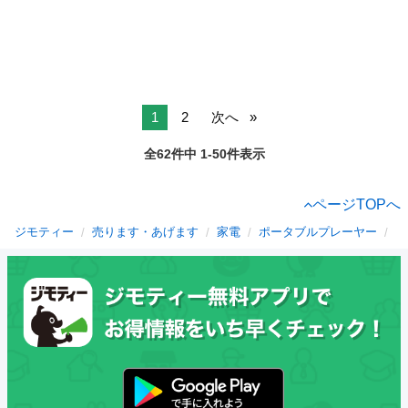
1
2
次へ
全62件中 1-50件表示
ページTOPへ
ジモティー
売ります・あげます
家電
ポータブルプレーヤー
群