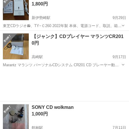
1,800円
新伊勢崎駅
9月29日
東芝CDラジオ📻、TY−Ｃ260 2022年製 本体、電源コード、取説、箱付
き、目立ったキズや汚れはありません、 新伊勢崎駅前のセブンイレブ
群馬
伊勢崎市
新伊勢崎駅
ポータブルプレーヤー
【ジャンク】CDプレイヤー マランツCR201
ンでの取り引き可能な方、よろしくお願い致します。
東芝
0円
高崎駅
9月17日
Marantz マランツ パーソナルCDシステム CR201 CD プレーヤー動作
中異音が入る場合があります。 正面パネル・スピーカー内側に汚れが
群馬
高崎市
高崎駅
ポータブルプレーヤー
マランツ
あります。 ジャンクで出品致します。 部品取りにいかがでしょう
か？...
SONY CD wolkman
1,000円
館林駅
7月11日