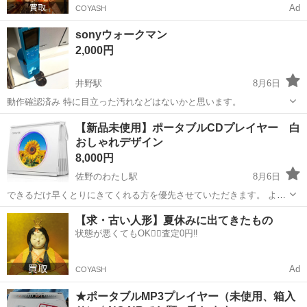
Ad
COYASH
sonyウォークマン
2,000円
井野駅
8月6日
動作確認済み 特に目立った汚れなどはないかと思います。
群馬
高崎市
井野駅
ポータブルプレーヤー
sony
【新品未使用】ポータブルCDプレイヤー 白
おしゃれデザイン
8,000円
佐野のわたし駅
8月6日
できるだけ早くとりにきてくれる方を優先させていただきます。 よろ
しくおねがいします。 「本」のようなデザインで、空間を格上げする
群馬
高崎市
佐野のわたし駅
ポータブルプレーヤー
【求・古い人形】夏休みに出てきたもの
インテリアに】従来のcdプレーヤーの概念を覆す、洗練された「ブッ
状態が悪くてもOK🙆‍♀️査定0円‼️
ク型」デザイン。本棚に置けば、...
Ad
COYASH
★ポータブルMP3プレイヤー（未使用、箱入