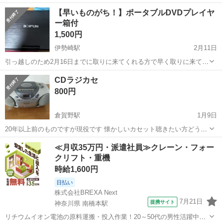
体ケーブルのみ HDMI等のケーブルは付属していません。 音が出ない
群馬
高崎市
ポータブルプレーヤー
DELL
【早いものがち！】ポータブルDVDプレイヤ
ので別途スピーカー等が必要になります。 直接の引き渡し希望となり
ー箱付
ます。 受け渡し可...
1,500円
伊勢崎駅
2月11日
引っ越しのため2月16日までに取りに来てくれる方で早く取りに来てく
ださる方優先です！ 【液晶画面のサイズ】横33×縦20.5cm 【傷などの
群馬
伊勢崎市
伊勢崎駅
ポータブルプレーヤー
CDラジカセ
状態】とくに目立った傷はありません。 中古品なことをご理解くださ
プレイヤー
800円
い。 【...
倉賀野駅
1月9日
20年以上前のものですが現役です 懐かしいカセット聴きたい方どうで
すか？
群馬
高崎市
倉賀野駅
ポータブルプレーヤー
カセット
≪月収35万円・派遣社員≫クレーン・フォー
クリフト・重機
時給1,600円
日払い
株式会社BREXA Next
7月21日
提携サイト
神奈川県 南橋本駅
リチウムイオン電池の原料運搬・投入作業！20～50代の男性活躍中★