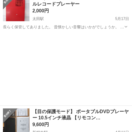
ルレコードプレーヤー
市》 人気の工場のお仕事 ◇電...
2,000円
太田駅
5月17日
長らく保管してありました。 昔懐かしい音響はいかがでしょうか。 コ
ロンビアのＧＰ－３というレトロ？なものです。 付属は写真に写って
群馬
太田市
太田駅
ポータブルプレーヤー
コロンビア
いる物のみです。 電源コードは後ろに格納してありますが イヤホーン
コードが欠品し...
【目の保護モード】 ポータブルDVDプレーヤ
ー 10.5インチ液晶 【リモコン…
9,600円