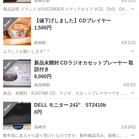
新桐生駅
4月11日
商品説明 ブランド VOSCORDER メディアタイプ VCD、DVD、DVD-
R、DVD-RW、CD、CD-R、CD-RW、AVI、MPG、VOB、FLV 色 ホワ
群馬
桐生市
新桐生駅
ポータブルプレーヤー
DVD
【値下げしました】CDプレイヤー
イト 画面サイズ 10.5 インチ ディスプレイ...
1,500円
館林駅
4月11日
よろしくお願いします^_^
群馬
館林市
館林駅
ポータブルプレーヤー
プレイヤー
新品未開封 CDラジオカセットプレーヤー 取
説付き
8,000円
南高崎駅
4月3日
新品、未開封 KOIZUMI CD、ラジオ、カセットプレーヤーです。
SAD-4944/S 2024 年11 月末にコジマネットで購入しました。 箱に入
群馬
高崎市
南高崎駅
ポータブルプレーヤー
SAD
DELL モニター 24㌅ ST2410b
ったまま、保管しております。 取扱い説明書もあり、すぐ使えます。
0円
動作確...
高崎市
2月24日
数年前に友人から譲り受けたものですが、動作確認済み。箱無し。本