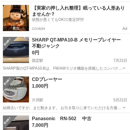
ワンルーム寮完備！赴任旅費会社負担！年間休日130日★フォークリフ
神奈川
相模原市
南橋本駅
その他
【実家の押し入れ整理】眠っている人形あり
ト免許お持ちの方、活躍中！就業先食堂利用可★《神奈川県相模原
ませんか？
市》 人気の工場のお仕事 ◇電...
状態が悪くてもOK🙆‍♀️査定0円‼️
Ad
COYASH
SHARP QT-MPA10-B メモリープレイヤー
不動ジャンク
0円
国定駅
7月21日
SHARP製のQT-MPA10-Bは、FM/AMラジオ機能を搭載したコンパクト
なオーディオシステムです。 現在不動です、電池入れた時のみ通電は
群馬
伊勢崎市
国定駅
ポータブルプレーヤー
A10
CDプレーヤー
確認 （通電だけでその他の動作は不明） 本体だけです。 部品ど
1,000円
り・...
片貝駅
5月21日
結構古いですが、まだ動きます。 お引き取りに来ていただける方優先
でお譲りいたします。 よろしくお願いいたします🙇‍♀️
群馬
前橋市
片貝駅
ポータブルプレーヤー
引き
Panasonic RN-502 中古
7,000円