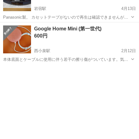
岩宿駅
4月13日
Panasonic製。 カセットテープがないので再生は確認できませんが、
動くことは確認しました。 ラジオが聞けること確認しました。 CDプ
群馬
みどり市
岩宿駅
ポータブルプレーヤー
カセット
Google Home Mini (第一世代)
レーヤーも付いていますが、たぶん使えないです。 ボリュームのバー
600円
は動かすのに少...
西小泉駅
2月12日
本体底面とケーブルに使用に伴う若干の擦り傷がついています。気に
なる方は現物をご覧になってご判断ください。
群馬
邑楽郡
西小泉駅
ポータブルプレーヤー
ケーブル