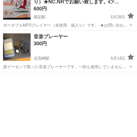
り）★NC.NRでお願い致します。👉…
600円
国定駅
6月29日
ポータブルMP3プレイヤー（未使用、箱入り）です。 ★お問い合わせ
前に必ずプロフィールをお読みください。 ★定型文不可（結果お取り
群馬
伊勢崎市
国定駅
ポータブルプレーヤー
音楽プレーヤー
引きに至らない方とてもが多いので） 撮影の為箱より開けました。 画
MP3プレイヤー
300円
像よ...
北高崎駅
6月14日
昔ゲーセンで取った音楽プレーヤーです。一回も使用していませんが
箱は汚れがありますし、蓋が無いのでおまけだと思って下さい！
群馬
前橋市
北高崎駅
ポータブルプレーヤー