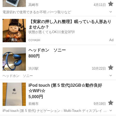
高崎市
4月11日
電源切れで使用できるか不明 パーツ取りなど
群馬
高崎市
ポータブルプレーヤー
iPod touch
【実家の押し入れ整理】眠っている人形あり
ませんか？
状態が悪くてもOK🙆‍♀️査定0円‼️
Ad
COYASH
ヘッドホン ソニー
800円
渋川駅
10月22日
ヘッドホン ソニー
群馬
渋川市
渋川駅
ポータブルプレーヤー
ヘッドホン
iPod touch (第 5 世代)32GB☆動作良好
☆WiFi☆
5,000円
前橋市
9月19日
iPod touch (第 5 世代) ナビゲーション：Multi-Touch ディスプレイ 容
量：32GB モデル番号および発売日： A1421：2013 年 5 月モデル ア