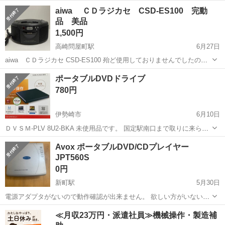
近に取りに来れる方よろしくお願い致します。
群馬
高崎市
高崎駅
ポータブルプレーヤー
aiwa ＣＤラジカセ CSD-ES100 完動
品 美品
ボイスレコーダー
1,500円
高崎問屋町駅
6月27日
aiwa ＣＤラジカセ CSD-ES100 殆ど使用しておりませんでしたので
傷、汚れなどもなくとても綺麗です。 動作確認済みです（CD、カセッ
群馬
高崎市
高崎問屋町駅
ポータブルプレーヤー
ポータブルDVDドライブ
ト、ラジオ） 付属品 電源コード
CSD
780円
伊勢崎市
6月10日
ＤＶＳＭ-PLV 8U2-BKA 未使用品です。 国定駅南口まで取りに来られ
る方
群馬
伊勢崎市
ポータブルプレーヤー
DVD
Avox ポータブルDVD/CDプレイヤー
JPT560S
0円
新町駅
5月30日
電源アダプタがないので動作確認が出来ません。 欲しい方がいない場
合は廃棄致しますのでお早めにご連絡願います。
群馬
藤岡市
新町駅
ポータブルプレーヤー
プレイヤー
≪月収23万円・派遣社員≫機械操作・製造補