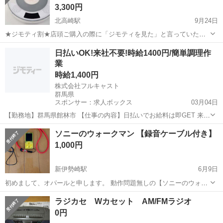
3,300円
北高崎駅
9月24日
★ジモティ割★店頭ご購入の際に「ジモティを見た」と言っていただ
くとジモティ限定価格（掲載価格の10%OFF）でご購入が可能です。
群馬
高崎市
北高崎駅
ポータブルプレーヤー
LTD
日払いOK!来社不要!時給1400円/簡単調理作
ぜひ店頭にてスタッフまでお伝えくださいませ。 --------------------...
業
時給1,400円
株式会社フルキャスト
群馬県
スポンサー：求人ボックス
03月04日
【勤務地】群馬県館林市 【仕事の内容】日払いでお給料は即GET 来社
不要でらくらく応募/ 「すぐに働きたい!」「お給料はすぐに欲しい!」
アルバイト・パート
ソニーのウォークマン 【録音ケーブル付き】
→そんな方にピッタリ!お気軽にご相談ください <お仕事内容><求人番
1,000円
号>K-1308 <期間...
新伊勢崎駅
6月9日
初めまして、オパールと申します。 動作問題無しの【ソニーのウォー
クマン】 【NW-S754】になります。 録音ケーブルをサービスさせて
群馬
伊勢崎市
新伊勢崎駅
ポータブルプレーヤー
ラジカセ Wカセット AM/FMラジオ
頂きます。 現在、充電ケーブルが有りませんので 電源は入りませんが
ウォークマン
0円
充電すれば電源が入り問...