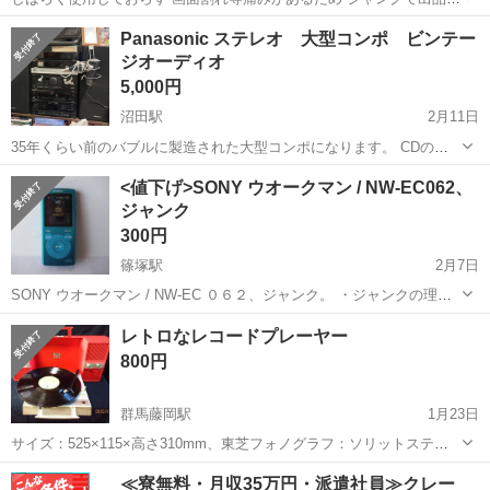
ます。 動作確認を兼ねて初期化済みです。 受渡場所:セブン-イレブン
群馬
前橋市
前橋駅
ポータブルプレーヤー
iPod touch
Panasonic ステレオ 大型コンポ ビンテー
前橋表町２丁目店駐車場 早めに取りに来ていただける方を優先しま
ジオーディオ
す。希望日時をお知ら...
5,000円
沼田駅
2月11日
35年くらい前のバブルに製造された大型コンポになります。 CDの読
み込みだけLGの社外品になります。 音質は大迫力です！！いい音がし
群馬
利根郡
沼田駅
ポータブルプレーヤー
大型
<値下げ>SONY ウオークマン / NW-EC062、
ます。 当時20万くらいしたと譲り受けた方から聞いております。
ジャンク
300円
篠塚駅
2月7日
SONY ウオークマン / NW-EC ０６２、ジャンク。 ・ジャンクの理由
＝写真５で示すように、下方向と右方向のみ釦操作が出来ません ・音
群馬
邑楽郡
篠塚駅
ポータブルプレーヤー
ジャンク
レトロなレコードプレーヤー
源の取り込み～再生は問題有りません（テスト的に数曲収音して有
800円
り） ・USBコー...
群馬藤岡駅
1月23日
サイズ：525×115×高さ310mm、東芝フォノグラフ：ソリットステー
トS。動作確認済みで普通に音は出ます。レトロ製品を集めている方は
群馬
藤岡市
群馬藤岡駅
ポータブルプレーヤー
レトロ
≪寮無料・月収35万円・派遣社員≫クレー
是非どうぞ！＊おまけ：LPレコード数枚付けます。