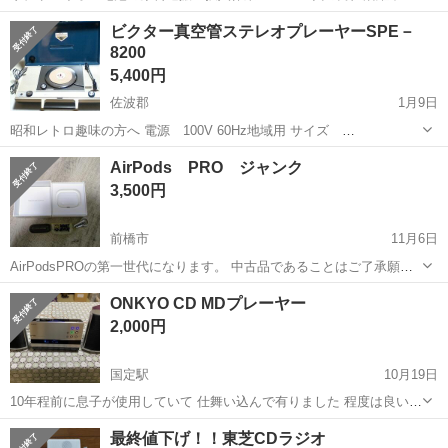
ワンルーム寮完備！赴任旅費会社負担！年間休日130日★フォークリフ
神奈川
相模原市
南橋本駅
その他
ビクター真空管ステレオプレーヤーSPE－
ト免許お持ちの方、活躍中！就業先食堂利用可★《神奈川県相模原
8200
市》 人気の工場のお仕事 ◇電...
5,400円
佐波郡
1月9日
昭和レトロ趣味の方へ 電源 100V 60Hz地域用 サイズ
450×300×105H 掃除・注油メンテナンス済み。 懐かしい真空管２本、
群馬
佐波郡
ポータブルプレーヤー
真空管
AirPods PRO ジャンク
熱焼けもなく良い状態でした。 左右ボリュームでステレオ音量調整式
3,500円
でボ...
前橋市
11月6日
AirPodsPROの第一世代になります。 中古品であることはご了承願い
ます 使用には問題ありません。 ノイズキャンセリング機能が調子がよ
群馬
前橋市
ポータブルプレーヤー
AirPods
ONKYO CD MDプレーヤー
くないのでジャンク扱いにしております。 お値引きはお気持ち程度で
2,000円
したら可能です。
国定駅
10月19日
10年程前に息子が使用していて 仕舞い込んで有りました 程度は良いと
思います✨😃 動作確認はしました
群馬
伊勢崎市
国定駅
ポータブルプレーヤー
ONKYO
最終値下げ！！東芝CDラジオ