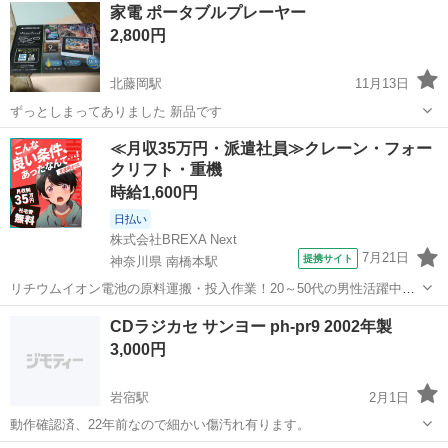
家電 ポータブルプレーヤー
2,800円
北藤岡駅
11月13日
ずっとしまってありました 新品です
群馬
藤岡市
北藤岡駅
ポータブルプレーヤー
新品
≪月収35万円・派遣社員≫クレーン・フォー
クリフト・重機
時給1,600円
日払い
株式会社BREXA Next
7月21日
提携サイト
神奈川県 南橋本駅
リチウムイオン電池の原料運搬・投入作業！20～50代の男性活躍中★
ワンルーム寮完備！赴任旅費会社負担！年間休日130日★フォークリフ
神奈川
相模原市
南橋本駅
その他
CDラジカセ サンヨー ph-pr9 2002年製
ト免許お持ちの方、活躍中！就業先食堂利用可★《神奈川県相模原
3,000円
市》 人気の工場のお仕事 ◇電...
岩宿駅
2月1日
動作確認済、22年前なので細かい傷汚れ有ります。