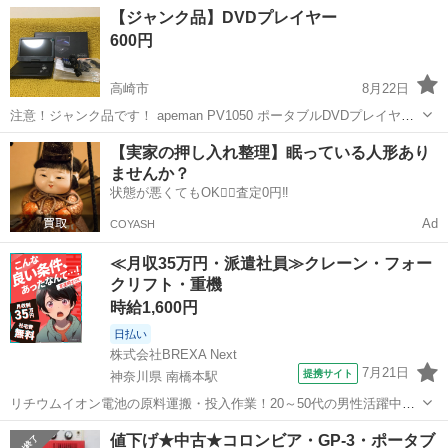
群馬
前橋市
ポータブルプレーヤー
iPod touch
【ジャンク品】DVDプレイヤー
クティベーションロック解除済 WiFi接続確...
600円
高崎市
8月22日
注意！ジャンク品です！ apeman PV1050 ポータブルDVDプレイヤー
10.5インチ 付属品は全て揃っております。商品詳細は【apeman
群馬
高崎市
ポータブルプレーヤー
プレイヤー
【実家の押し入れ整理】眠っている人形あり
PV1050】で検索してみてください！ ほぼ再生できません。電源オン
ませんか？
オフ...
状態が悪くてもOK🙆‍♀️査定0円‼️
Ad
COYASH
≪月収35万円・派遣社員≫クレーン・フォー
クリフト・重機
時給1,600円
日払い
株式会社BREXA Next
7月21日
提携サイト
神奈川県 南橋本駅
リチウムイオン電池の原料運搬・投入作業！20～50代の男性活躍中★
ワンルーム寮完備！赴任旅費会社負担！年間休日130日★フォークリフ
神奈川
相模原市
南橋本駅
その他
値下げ★中古★コロンビア・GP-3・ポータブ
ト免許お持ちの方、活躍中！就業先食堂利用可★《神奈川県相模原