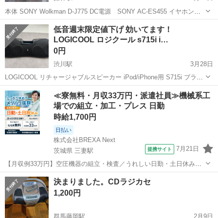
本体 SONY Wolkman D-J775 DC電源 SONY AC-ES455 イヤホン
RM-CD15L 私の分かる範囲のチェックでは問題有りません。 分からな
群馬
館林市
館林駅
ポータブルプレーヤー
SONY
低音週末限定値下げ 効いてます！
い点は、購入前に依頼下されば、こちらで調べます、 ...
LOGICOOL ロジクール s715i i…
0円
渋川駅
3月28日
LOGICOOL リチャージャブルスピーカー iPod/iPhone用 S715i ブラン
ド：ロジクール です。 数年前まではBBQや海に持って行って聴いて
群馬
渋川市
渋川駅
ポータブルプレーヤー
ロジクール
≪寮無料・月収33万円・派遣社員≫機械系工
ました。 低音もかなり効いててまだ使いたかったんですがBluetoo...
場での組立・加工・プレス 日勤
時給1,700円
日払い
株式会社BREXA Next
7月21日
提携サイト
茨城県 三妻駅
【月収例33万円】空圧機器の組立・検査／うれしい日勤・土日休み／
無料の社宅付き◎ 人気の工場のお仕事 ◇空気圧制御機器製品の組立・
茨城
常総市
三妻駅
その他
決まりました。CDラジカセ
検査作業◇ ・調整機器の組立作業 ★工場未経験者でも安心して働ける
1,200円
環境になります。 ★細...
群馬藤岡駅
2月9日