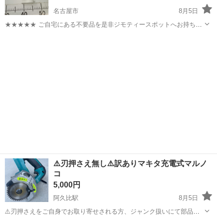
名古屋市
8月5日
★★★★★ ご自宅にある不要品を是非ジモティースポットへお持ち込
みしませんか？ 家電、趣味・スポーツ・レジャー用品、こども用品、
愛知
名古屋市
生活家電
現地
衣料服飾品、生活雑貨、家具、本、CD・DVDなどが無料でまとめて持
ち込めます！ ※詳細はこ...
⚠️刃押さえ無し⚠️訳ありマキタ充電式マルノ
コ
5,000円
阿久比駅
8月5日
⚠️刃押さえをご自身でお取り寄せされる方、ジャンク扱いにて部品取