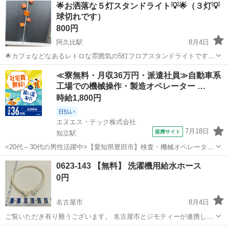
愛知
名古屋市
上小田井駅
生活家電
🌟お洒落な５灯スタンドライト💡🌟（３灯💡
体重量 3.6Kg 充電時間 10時間 【購入時価格】1...
球切れです）
800円
阿久比駅
8月4日
🌟カフェなどなあるレトロな雰囲気の5灯フロアスタンドライトです
♪(๑ᴖ◡ᴖ๑)♪ ★シェード部分は木目調のブラウンで、ポールとベースは
愛知
知多郡
阿久比駅
生活家電
≪寮無料・月収36万円・派遣社員≫自動車系
シルバーの金属製です！ ★フットスイッチで点灯・消灯の操作を行い
工場での機械操作・製造オペレーター …
ます ⚠...
時給1,800円
日払い
エヌエス・テック株式会社
7月18日
提携サイト
知立駅
<20代～30代の男性活躍中>【愛知県豊田市】検査・機械オペレーター
／交替制／月収36.2万円以上可能！／ngy144-99 仕事概要 仕事概要 安
愛知
豊田市
知立駅
その他
0623-143 【無料】 洗濯機用給水ホース
心の研修あり！ ー・ー・ー・ー・ー・ー 毎週火曜/金曜 入社チャン
0円
ス！ ■...
名古屋市
8月4日
ご覧いただき有り難うございます。 名古屋市とジモティーが連携して
運営しています。 粗⼤ごみ等の減量を⽬的にまだ使えるものをリユー