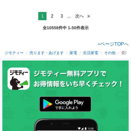
1
2
3
...
次へ
全10558件中 1-50件表示
ページTOPへ
ジモティー
売ります・あげます
家電
生活家電
その他
愛知