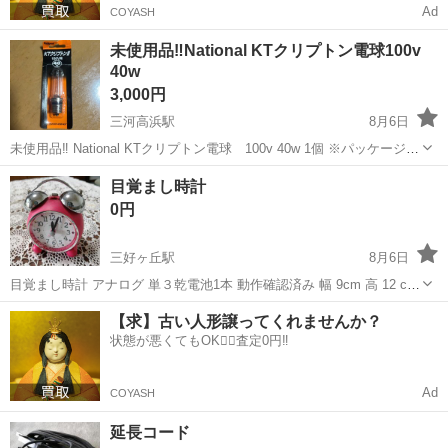
Ad
COYASH
未使用品‼️National KTクリプトン電球100v
40w
3,000円
三河高浜駅
8月6日
未使用品‼️ National KTクリプトン電球 100v 40w 1個 ※パッケージ折
れ目あり。 ※取りに来られる方でお願い致します。 ※キャンセル、返
愛知
高浜市
三河高浜駅
生活家電
目覚まし時計
品不可。 ※24時間以内にご返信致しますのでお急ぎの方N...
0円
三好ヶ丘駅
8月6日
目覚まし時計 アナログ 単３乾電池1本 動作確認済み 幅 9cm 高 12 cm
奥 6 cm
愛知
みよし市
三好ヶ丘駅
生活家電
【求】古い人形譲ってくれませんか？
状態が悪くてもOK🙆‍♀️査定0円‼️
Ad
COYASH
延長コード