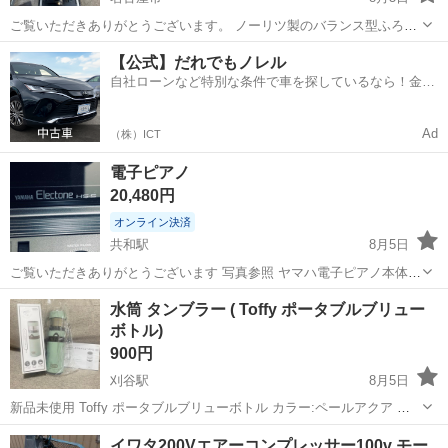
ご覧いただきありがとうございます。 ノーリツ製のバランス型ふろが
ま「GBSQ-620D（都市ガス用）」です。 取り外すまで問題なく使用
愛知
名古屋市
生活家電
【公式】だれでもノレル
できていた動作品となります。 ■ 商品詳細 メーカー： NORITZ（ノー
自社ローンなど特別な条件で車を探しているなら！金利
リツ） 型式...
0%で車をご提供、ノレル独自与信システム。
Ad
（株）ICT
電子ピアノ
20,480円
オンライン決済
共和駅
8月5日
ご覧いただきありがとうございます 写真参照 ヤマハ電子ピアノ本体
(カバー)と椅子付き 音色はとても綺麗です 清掃済み お気軽にご連絡く
愛知
大府市
共和駅
生活家電
水筒 タンブラー ( Toffy ポータブルブリュー
ださい 値引き(可)
ボトル)
900円
刈谷駅
8月5日
新品未使用 Toffy ポータブルブリューボトル カラー:ペールアクア ・
受け渡し場所:刈谷市内のコンビニやお店駐車場 よろしくお願いします
愛知
刈谷市
刈谷駅
生活家電
イワタ200Vエアーコンプレッサー100v モー
☺︎ おうちや外出先でもコーヒーやお茶など、自分好みのコーヒー粉や