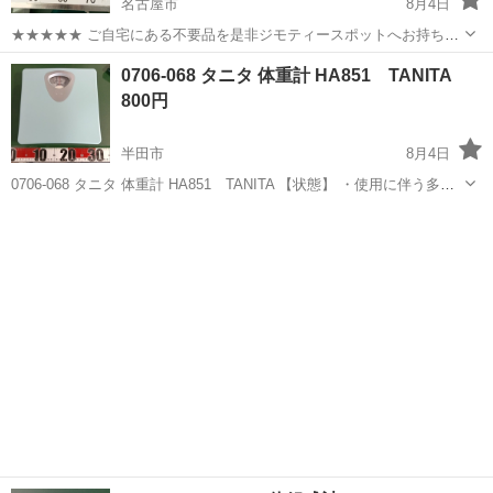
名古屋市
8月4日
★★★★★ ご自宅にある不要品を是非ジモティースポットへお持ち込
みしませんか？ 家電、趣味・スポーツ・レジャー用品、こども用品、
愛知
名古屋市
生活家電
HBF
0706-068 タニタ 体重計 HA851 TANITA
衣料服飾品、生活雑貨、家具、本、CD・DVDなどが無料でまとめて持
800円
ち込めます！ ※詳細はこ...
半田市
8月4日
0706-068 タニタ 体重計 HA851 TANITA 【状態】 ・使用に伴う多少
のスレ、キズ、落としきれない汚れなどございます ・詳細は現地でご
愛知
半田市
生活家電
現地
確認ください ・お値引きは出来かねますのでご了承願います ...