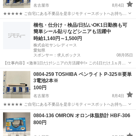
名古屋市
8月4日
★★★★★ ご自宅にある不要品を是非ジモティースポットへお持ち込
みしませんか？ 家電、趣味・スポーツ・レジャー用品、こども用品、
愛知
名古屋市
生活家電
TMY
梱包・仕分け・検品/日払いOK1日勤務も可
衣料服飾品、生活雑貨、家具、本、CD・DVDなどが無料でまとめて持
簡単シール貼りなどシニアも活躍中
ち込めます！ ※詳細はこ...
時給1,140円～1,500円
株式会社サンレディース
愛知県
スポンサー：求人ボックス
08月05日
【仕事内容】<激単1日だけ!シニアの方活躍中!> この1日だけ,1ヵ月間
だけ,4時間だけなど あなた優先で自由に決めれます! シニア・60代・
アルバイト・パート
0804-259 TOSHIBA ペンライト P-325※要単
70代の方を 積極的に採用中 たくさんご活躍いただいてます こんなお
3電池2本※
仕事をお願いします!...
100円
名古屋市
8月4日
★★★★★ ご自宅にある不要品を是非ジモティースポットへお持ち込
みしませんか？ 家電、趣味・スポーツ・レジャー用品、こども用品、
愛知
名古屋市
生活家電
ペンライト
0804-136 OMRON オロン体脂肪計 HBF-306
衣料服飾品、生活雑貨、家具、本、CD・DVDなどが無料でまとめて持
800円
ち込めます！ ※詳細はこ...