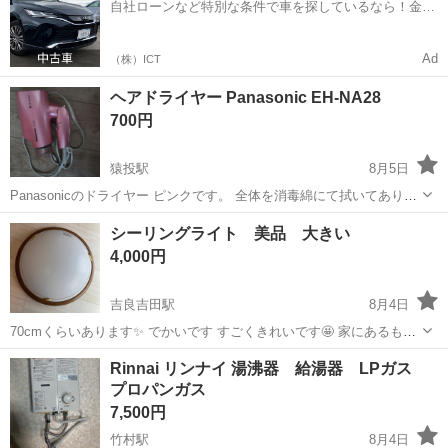
自社ローンなど特別な条件で車を探しているなら！金利
ス・RV車用を中心とした...
0%で車をご提供、ノレル独自与信システム。
Ad
（株）ICT
ヘアドライヤー Panasonic EH-NA28
700円
猿投駅
8月5日
Panasonicのドライヤー ピンクです。 全体を消毒綿にて拭いてありま
すが、数年前より使用しており中古品であることをご理解頂きたいで
愛知
豊田市
猿投駅
生活家電
ナノイー
シーリングライト 美品 大きい
す。 動作確認は問題ありません。 電源方式 交流式 温風温度 約110℃
4,000円
(ターボ...
吉良吉田駅
8月4日
70cmくらいあります✨ でかいです すごくきれいです🤩 家にあるもの
全部アレクサ機能やつに変えるので出品します
愛知
西尾市
吉良吉田駅
生活家電
シーリングライト
Rinnai リンナイ 湯沸器 給湯器 LPガス
プロパンガス
7,500円
竹村駅
8月4日