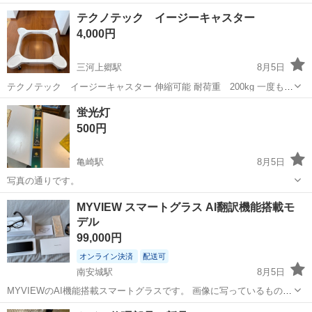
される方のみとさせていただきます🙇‍♀️⚠️ これはマキタ（Makita）の充
愛知
知多郡
阿久比駅
生活家電
テクノテック イージーキャスター
電式マルノコ、型番HS471Dです♪(๑ᴖ◡ᴖ๑)♪ 18Vのバッテリ...
4,000円
三河上郷駅
8月5日
テクノテック イージーキャスター 伸縮可能 耐荷重 200kg 一度も使
用はしていません。 3年ほど納戸の中に置いている状態でした。 状
愛知
豊田市
三河上郷駅
生活家電
蛍光灯
態、動きに関しては問題ありません。
500円
亀崎駅
8月5日
写真の通りです。
愛知
半田市
亀崎駅
生活家電
蛍光灯
MYVIEW スマートグラス AI翻訳機能搭載モ
デル
99,000円
オンライン決済
配送可
南安城駅
8月5日
MYVIEWのAI機能搭載スマートグラスです。 画像に写っているものが
全てとなります。本体、外箱、説明書、専用ケース、充電ケーブル、
愛知
安城市
南安城駅
生活家電