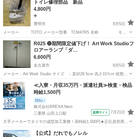
トイレ修理部品 新品
クロスが揃っており、使用は5回程度くらいです。 【商品名】
4,800円
MYVIEW スマートグラス 【...
豊明市
8月5日
メーカー TOTO メーカー型番 TCM47RS 名称 モー
タ組品（便器洗浄） 古いトイレの修理に使えます。 楽天で購入しまし
愛知
豊明市
生活家電
トイレ
R025 🔴期間限定値下げ！ Art Work Studioフ
たが使用しなかったため出品。 ノークレーム ノーリターン
ロアーランプ「ダ…
6,600円
名古屋市
8月5日
メーカー：Art Work Studio サイズ ：直径28.5cm 高さ157cm 状態：
Used この商品は、Art Work Studioフロアーランプ「ダイナークラシッ
愛知
名古屋市
生活家電
H15
≪入寮・月収35万円・派遣社員≫検査・検品
クフロアー」3灯(W285×H1573...
時給1,500円
日払い
株式会社BREXA Next
7月21日
提携サイト
三重県 山田上口駅
大手メーカーでタイヤの成型加工業務！高時給1,500円★正社員登用制
度あり！ワンルーム寮完備！マイカー通勤OK！無料駐車場あり！《三
三重
伊勢市
山田上口駅
その他
【公式】だれでもノレル
重県伊勢市》 人気の工場のお仕事 ◇タイヤの製造◇ トラック・バ