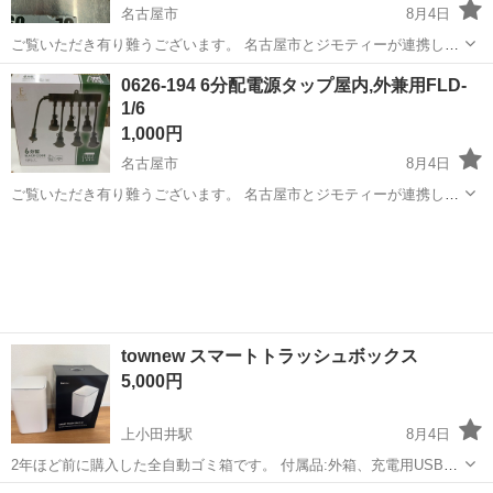
名古屋市
8月4日
ご覧いただき有り難うございます。 名古屋市とジモティーが連携して
運営しています。 粗⼤ごみ等の減量を⽬的にまだ使えるものをリユー
愛知
名古屋市
生活家電
リユース
0626-194 6分配電源タップ屋内,外兼用FLD-
スしています。 ★★★★★ ご自宅にある不要品を是非ジモティースポ
1/6
ットへお持...
1,000円
名古屋市
8月4日
ご覧いただき有り難うございます。 名古屋市とジモティーが連携して
運営しています。 粗⼤ごみ等の減量を⽬的にまだ使えるものをリユー
愛知
名古屋市
生活家電
リユース
スしています。 ★★★★★ ご自宅にある不要品を是非ジモティースポ
ットへお持ち込...
townew スマートトラッシュボックス
5,000円
上小田井駅
8月4日
2年ほど前に購入した全自動ゴミ箱です。 付属品:外箱、充電用USBコ
ード、説明書 品番 TWN1001 JAN 4580350287802 容量 15.5L 本