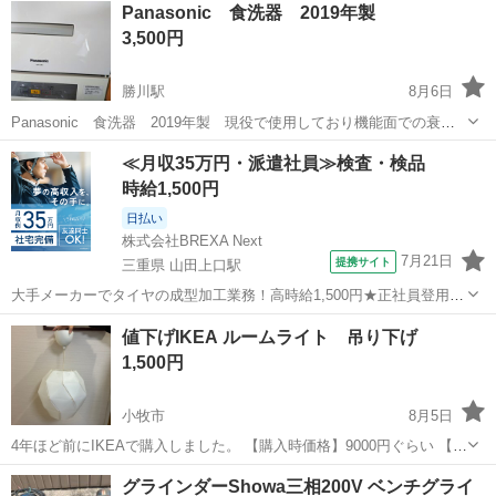
Panasonic 食洗器 2019年製
3,500円
勝川駅
8月6日
Panasonic 食洗器 2019年製 現役で使用しており機能面での衰え
は感じていません 受け渡し時には可能な限り掃除をしてのお渡しにな
愛知
春日井市
勝川駅
生活家電
≪月収35万円・派遣社員≫検査・検品
ります。 まだまで現役で使っておりますので8/29に引き渡し日を限定
時給1,500円
させてください...
日払い
株式会社BREXA Next
7月21日
提携サイト
三重県 山田上口駅
大手メーカーでタイヤの成型加工業務！高時給1,500円★正社員登用制
度あり！ワンルーム寮完備！マイカー通勤OK！無料駐車場あり！《三
三重
伊勢市
山田上口駅
その他
値下げIKEA ルームライト 吊り下げ
重県伊勢市》 人気の工場のお仕事 ◇タイヤの製造◇ トラック・バ
1,500円
ス・RV車用を中心とした...
小牧市
8月5日
4年ほど前にIKEAで購入しました。 【購入時価格】9000円ぐらい 【サ
イズ】30センチくらいです 【傷などの状態】とくに目立った傷はあり
愛知
小牧市
生活家電
ルームライト
グラインダーShowa三相200V ベンチグライ
ません。 【アピールポイント】状態はいいのでまだまだ使えます！