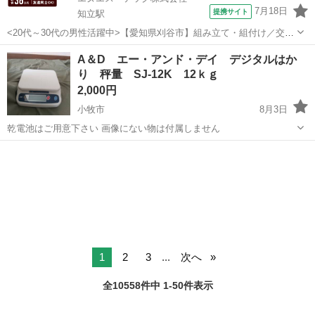
7月18日
提携サイト
知立駅
<20代～30代の男性活躍中>【愛知県刈谷市】組み立て・組付け／交替
制／月収36.2万円以上可能！／ngy143-99 仕事概要 仕事概要 困った時
愛知
刈谷市
知立駅
その他
A＆D エー・アンド・デイ デジタルはか
／トラブル時のサポートも万全 ー・ー・ー・ー・ー・ー 毎週火曜/金
り 秤量 SJ-12K 12ｋｇ
曜 入社...
2,000円
小牧市
8月3日
乾電池はご用意下さい 画像にない物は付属しません
愛知
小牧市
生活家電
1
2
3
...
次へ
全10558件中 1-50件表示