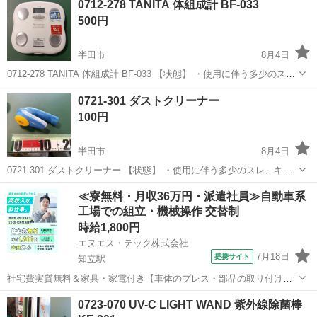
0712-278 TANITA 体組成計 BF-033
500円
半田市
8月4日
0712-278 TANITA 体組成計 BF-033 【状態】 ・使用に伴う多少のス
レ、キズ、落としきれない汚れなどございます ・詳細は現地でご確認
愛知
半田市
生活家電
体組成計
0721-301 ダストクリーナー
ください ・お値引きは出来かねますのでご了承願います ※...
100円
半田市
8月4日
0721-301 ダストクリーナー 【状態】 ・使用に伴う多少のスレ、キ
ズ、落としきれない汚れなどございます ・詳細は現地でご確認くださ
愛知
半田市
生活家電
現地
≪寮無料・月収36万円・派遣社員≫自動車系
い ・お値引きは出来かねますのでご了承願います ※中古品のため、状
工場での組立・機械操作 交替制
態に...
時給1,800円
エヌエス・テック株式会社
7月18日
提携サイト
知立駅
社宅費実質無料＆家具・家電付き【車体のプレス・部品の取り付け・
塗装・検査】未経験でも時給1,800円 車体のプレス・部品の取り付
愛知
刈谷市
知立駅
その他
0723-070 UV-C LIGHT WAND 紫外線除菌棒
け・塗装・検査 車体のプレス・部品の取り付け・塗装・検査など、各