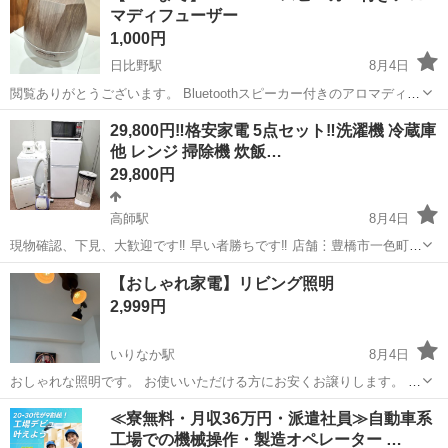
マディフューザー
1,000円
日比野駅
8月4日
閲覧ありがとうございます。 Bluetoothスピーカー付きのアロマディフ
ューザーです。 タイマー付きです。 動作確認済み。
愛知
津島市
日比野駅
生活家電
29,800円‼格安家電 5点セット‼洗濯機 冷蔵庫
他 レンジ 掃除機 炊飯…
29,800円
高師駅
8月4日
現物確認、下見、大歓迎です‼ 早い者勝ちです‼ 店舗︙豊橋市一色町字
一色上11-1 店名︙エコ・ラポール リサイクルshop 営業時間︙10時～
愛知
豊橋市
高師駅
生活家電
セット
【おしゃれ家電】リビング照明
18時 木曜日のみ10時～16時 定休日 ︙不定休 店頭販売を優先さ...
2,999円
いりなか駅
8月4日
おしゃれな照明です。 お使いいただける方にお安くお譲りします。 中
古のため、小さなキズや汚れはありますが、目立つものではありませ
愛知
名古屋市
いりなか駅
生活家電
リビング
≪寮無料・月収36万円・派遣社員≫自動車系
ん。状態は良好です。
工場での機械操作・製造オペレーター …