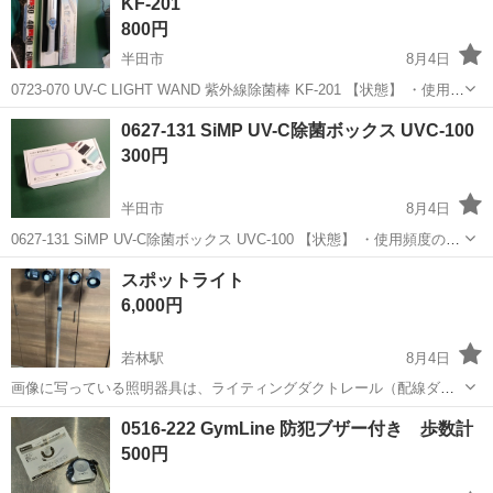
KF-201
工程に分かれて作業を担当します...
800円
半田市
8月4日
0723-070 UV-C LIGHT WAND 紫外線除菌棒 KF-201 【状態】 ・使用に
伴う多少のスレ、キズ、落としきれない汚れなどございます ・詳細は
愛知
半田市
生活家電
現地
0627-131 SiMP UV-C除菌ボックス UVC-100
現地でご確認ください ・お値引きは出来かねますの...
300円
半田市
8月4日
0627-131 SiMP UV-C除菌ボックス UVC-100 【状態】 ・使用頻度の少
ない美品です ・詳細は現地でご確認ください ・お値引きは出来かねま
愛知
半田市
生活家電
現地
スポットライト
すのでご了承願います ※中古品のため、状態について...
6,000円
若林駅
8月4日
画像に写っている照明器具は、ライティングダクトレール（配線ダク
ト）と4つのスポットライトを取り付けたポール型のスタンドライトで
愛知
豊田市
若林駅
生活家電
0516-222 GymLine 防犯ブザー付き 歩数計
す。展示会や店舗のディスプレイ、イベントの舞台照明などでよく使
500円
われる業務用・ディスプレイ用の機材と...