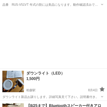
品番 RUS-V51VT 年式の割には美品になります。動作確認済みで
す。
愛知
豊田市
竹村駅
生活家電
ダウンライト（LED）
1,500円
柏森駅
8月4日
ダウンライト新品お譲りします。詳細写真見て下さい。説明書付き。
愛知
丹羽郡
柏森駅
生活家電
【8/25まで】Bluetoothスピーカー付きアロ