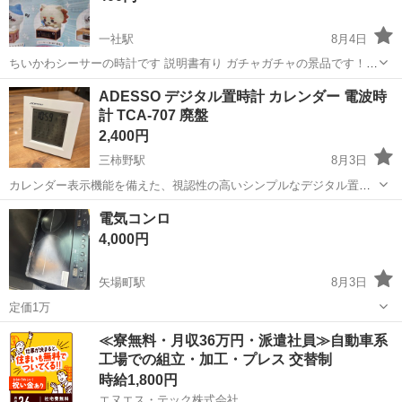
一社駅
8月4日
ちいかわシーサーの時計です 説明書有り ガチャガチャの景品です！
500円だったので少し安くしてます。
愛知
名古屋市
一社駅
生活家電
ちい
ADESSO デジタル置時計 カレンダー 電波時
計 TCA-707 廃盤
2,400円
三柿野駅
8月3日
カレンダー表示機能を備えた、視認性の高いシンプルなデジタル置時
計(自立式)です。ミニマルでコンパクトな作り。 お仕事で机にカレン
愛知
江南市
三柿野駅
生活家電
電気コンロ
ダーがあると何かと便利かと思います。 サイズ約12cm×12cm 未使用
4,000円
品です。電波を受信...
矢場町駅
8月3日
定価1万
愛知
名古屋市
矢場町駅
生活家電
≪寮無料・月収36万円・派遣社員≫自動車系
工場での組立・加工・プレス 交替制
時給1,800円
エヌエス・テック株式会社