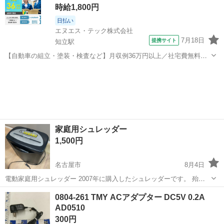
時給1,800円
日払い
エヌエス・テック株式会社
7月18日
提携サイト
知立駅
【自動車の組立・塗装・検査など】月収例36万円以上／社宅費無料／
土日休み／祝い金・特典あり／ngy144-99 仕事概要 仕事概要 安心の研
愛知
豊田市
知立駅
その他
修あり！ ー・ー・ー・ー・ー・ー 毎週火曜/金曜 入社チャンス！ ■火
曜日入社⇒前...
家庭用シュレッダー
1,500円
名古屋市
8月4日
電動家庭用シュレッダー 2007年に購入したシュレッダーです。 殆ど
使わずにコードも繋がず部屋に置いてありました。 作動確認はできて
愛知
名古屋市
生活家電
0804-261 TMY ACアダプター DC5V 0.2A
います。紙のみ試しました。CDやクレジットカードも購入当時は粉砕
AD0510
できましたが試す物が無いので...
300円