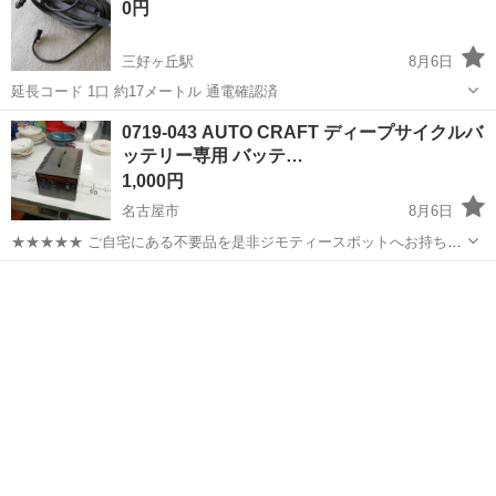
0円
三好ヶ丘駅
8月6日
延長コード 1口 約17メートル 通電確認済
愛知
みよし市
三好ヶ丘駅
生活家電
0719-043 AUTO CRAFT ディープサイクルバ
ッテリー専用 バッテ…
1,000円
名古屋市
8月6日
★★★★★ ご自宅にある不要品を是非ジモティースポットへお持ち込
みしませんか？ 家電、趣味・スポーツ・レジャー用品、こども用品、
愛知
名古屋市
生活家電
衣料服飾品、生活雑貨、家具、本、CD・DVDなどが無料でまとめて持
ち込めます！ ※詳細はこ...