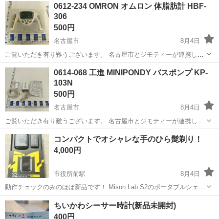
愛知
名古屋市
生活家電
リユース
0612-234 OMRON オムロン 体脂肪計 HBF-
スしています。 ★★★★★ ご自宅にある不要品を是非ジモティースポ
306
ットへお持ち込...
500円
名古屋市
8月4日
ご覧いただき有り難うございます。 名古屋市とジモティーが連携して
運営しています。 粗⼤ごみ等の減量を⽬的にまだ使えるものをリユー
愛知
名古屋市
生活家電
リユース
0614-068 工進 MINIPONDY バスポンプ KP-
スしています。 ★★★★★ ご自宅にある不要品を是非ジモティースポ
103N
ットへお持ち込...
500円
名古屋市
8月4日
ご覧いただき有り難うございます。 名古屋市とジモティーが連携して
運営しています。 粗⼤ごみ等の減量を⽬的にまだ使えるものをリユー
愛知
名古屋市
生活家電
リユース
コンパクトでオシャレな手のひら髭剃り！
スしています。 ★★★★★ ご自宅にある不要品を是非ジモティースポ
4,000円
ットへお持ち込...
市役所前駅
8月4日
動作チェックのみのほぼ新品です！ Mison Lab S2のポータブルシェー
バー ！ 保証期間（2027年7月20日までメーカー保証） 持ち運びに便利
愛知
豊橋市
市役所前駅
生活家電
ちいかわシーサー時計(新品未開封)
で日常生活や旅行に最適！ 長さ：8cm 重さ：90g 進化した3...
400円