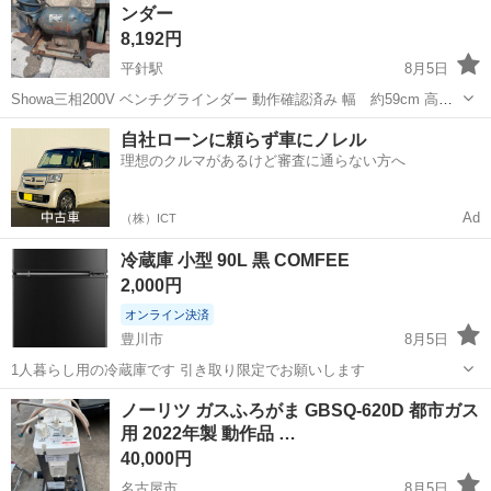
ンダー
【希望取引日時】...
8,192円
平針駅
8月5日
Showa三相200V ベンチグラインダー 動作確認済み 幅 約59cm 高さ
約28cm 奥行約34cm 48kg
愛知
名古屋市
平針駅
生活家電
自社ローンに頼らず車にノレル
理想のクルマがあるけど審査に通らない方へ
Ad
（株）ICT
冷蔵庫 小型 90L 黒 COMFEE
2,000円
オンライン決済
豊川市
8月5日
1人暮らし用の冷蔵庫です 引き取り限定でお願いします
愛知
豊川市
生活家電
COMFEE
ノーリツ ガスふろがま GBSQ-620D 都市ガス
用 2022年製 動作品 …
40,000円
名古屋市
8月5日