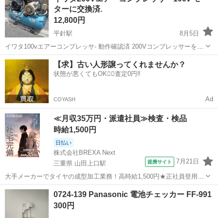
ターに交換済.
茶葉で淹れ...
12,800円
平針駅
8月5日
イワタ100vエアーコンプレッサ- 動作確認済 200Vコンプレッサーを
100vモーターに交換してあります
愛知
名古屋市
平針駅
生活家電
【求】古い人形譲ってくれませんか？
状態が悪くてもOK🙆‍♀️査定0円‼️
Ad
COYASH
≪月収35万円・派遣社員≫検査・検品
時給1,500円
日払い
株式会社BREXA Next
7月21日
提携サイト
三重県 山田上口駅
大手メーカーでタイヤの成型加工業務！高時給1,500円★正社員登用制
度あり！ワンルーム寮完備！マイカー通勤OK！無料駐車場あり！《三
三重
伊勢市
山田上口駅
その他
0724-139 Panasonic 電池チェッカー FF-991
重県伊勢市》 人気の工場のお仕事 ◇タイヤの製造◇ トラック・バ
300円
ス・RV車用を中心とした...