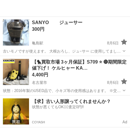
SANYO ジューサー
300円
亀島駅
8月6日
古いモノですが使えます。 大根おろし、ジュ−サー に使用してまし
た。
愛知
名古屋市
亀島駅
生活家電
【🐤買取市場 3ヶ月保証】S709 ⭐ 🔴期間限定
値下げ！ ケルヒャー KA…
4,400円
名古屋市
8月6日
状態：2016年製のUSED品で、小キズ等の使用感はあります。 ※交換
用モップなど未使用あります。（写真でご確認下さい） 動作確認、ク
愛知
名古屋市
生活家電
KARCHER
【求】古い人形譲ってくれませんか？
リーニング済。 保証：3ヵ月 メーカー ：ケルヒャー KARC...
状態が悪くてもOK🙆‍♀️査定0円‼️
Ad
COYASH