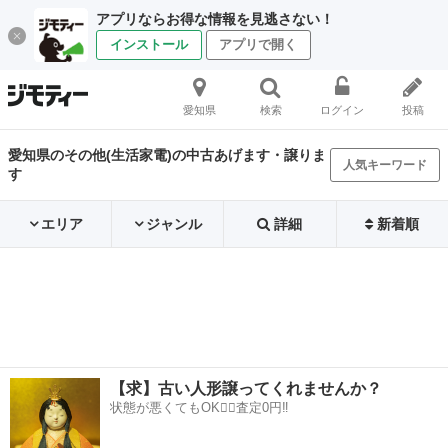
アプリならお得な情報を見逃さない！
インストール
アプリで開く
愛知県
検索
ログイン
投稿
愛知県のその他(生活家電)の中古あげます・譲りま
人気キーワード
す
エリア
ジャンル
詳細
新着順
【求】古い人形譲ってくれませんか？
状態が悪くてもOK🙆‍♀️査定0円‼️