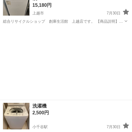
15,180円
上越市
7月30日
総合リサイクルショップ 創庫生活館 上越店です。 【商品説明】
ONE STEP 全自動洗濯機 6.5㎏ 2024年製 になります。 型式：
新潟
上越市
生活家電
創庫生活館
TE-HDSE065 ステンレス槽 サイズ（約）：幅50...
洗濯機
2,500円
小千谷駅
7月30日