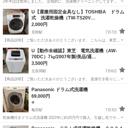
2年半ほぼ使用しました。 定期的に、洗濯槽クリーニングしてます。
状態は良いと思います。 引き取り日程要相談。
新潟
新潟市
亀田駅
生活家電
パナソニック
U【運搬用固定金具なし】TOSHIBA ドラム
式 洗濯乾燥機（TW-TS20V…
2,000円
見附駅
7月7日
【商品説明】 ご覧いただきありがとうございます。 こちらは、東芝の
ドラム式全自動電気洗濯乾燥機です。 直接引き取りにてお取引をお願
新潟
見附市
見附駅
生活家電
東芝
U【動作未確認】東芝 電気洗濯機（AW-
いいたします。 また、こちらの商品にはドラムを固定する運搬用固定
70DC）7㎏/2007年製/美品/通…
金具がありません。 ...
3,500円
北長岡駅
7月6日
【商品説明】 ご覧いただきありがとうございます。 直接引き取りにて
お取引をお願いいたします。 【電気洗濯機】 ○メーカー名：東芝
新潟
長岡市
北長岡駅
生活家電
東芝
Panasonic ドラム式洗濯機
（TOSHIBA） ○型番：AW-70DC（W） ○洗濯容量：7㎏...
69,000円
亀田駅
7月3日
乾燥機付きドラム式洗濯機 2022年に約20万円で購入。引越し先でサイ
ズが合わなかった為、出品いたします。 2022年から6年保証付き。 取
新潟
新潟市
亀田駅
生活家電
ドラム式洗濯機