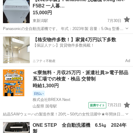
槽、洗剤投入口、フィルター周りも確認・洗浄済みです。 中古品のた
F5B2 一人暮…
め多...
15,000円
東新潟駅
7月30日
Panasonicの全自動洗濯機です。 年式：2023年製 容量：5.0kg 型番：
NA-F5B2 一人暮らし、新生活、単身用、事務所用などにおすすめで
新潟
新潟市
東新潟駅
生活家電
新生活
【格安物件多数！】家賃4万円以下多数
す。 動作確認済みです。 簡易清掃してお渡しします。 中古品のた...
【保証人ナシ】賃貸物件多数掲載！
Ad
ニフティ不動産
≪寮無料・月収25万円・派遣社員≫電子部品
系工場での検査・検品 交替制
時給1,300円
日払い
株式会社BREXA Next
7月21日
提携サイト
山梨県 国母駅
結晶SAWウェーハの製造作業！20代～50代の女性活躍中★年間休日
120日＆土日祝休み！クリーンルーム内でのお仕事！日払い制度利用可
山梨
国母駅
その他
ONE STEP 全自動洗濯機 6.5㎏ 2024年
◎正社員登用制度あり！マイカー通勤可！《山梨県中巨摩郡昭和町》
製
人気の工場のお仕事 ◇結晶...