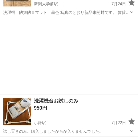
新潟大学前駅
7月24日
洗濯機 防振防音マット 黒色 写真のとおり新品未開封です。 賃貸ア
パートの床への傷防止にもおすすめです。 よろしくお願いいたしま
新潟
新潟市
新潟大学前駅
生活家電
マット
す。
洗濯機台お試しのみ
950円
小針駅
7月22日
試し置きのみ。購入しましたが台が入りませんでした。