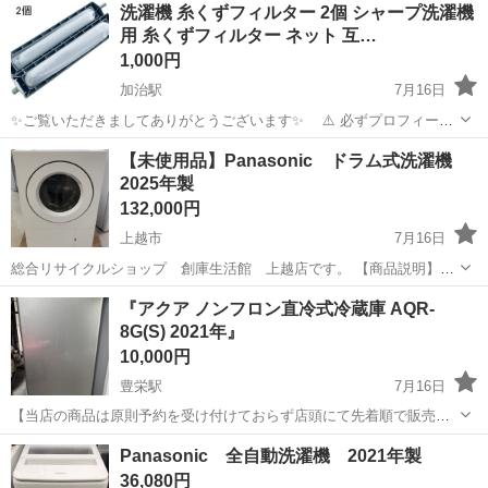
長野
茅野市
茅野駅
その他
洗濯機 糸くずフィルター 2個 シャープ洗濯機
赴任旅費会社負担★嬉しい無料送迎◎正社員登用制度あり！マイカー
用 糸くずフィルター ネット 互…
通勤OK！無料駐車場完備！《長野県茅...
1,000円
加治駅
7月16日
✨ご覧いただきましてありがとうございます✨ ⚠️ 必ずプロフィール
を一読してください。 現金のみ、手渡しのみとなります⚠️ ✅【対応機
新潟
新発田市
加治駅
生活家電
【未使用品】Panasonic ドラム式洗濯機
種】 本製品はシャープ製洗濯機にのみ適用されます（長さ：225mm、
2025年製
幅：40mm）。...
132,000円
上越市
7月16日
総合リサイクルショップ 創庫生活館 上越店です。 【商品説明】
Panasonicのドラム式洗濯機になります。 NA-SD10UBL 洗濯容量：
新潟
上越市
生活家電
ドラム式洗濯機
『アクア ノンフロン直冷式冷蔵庫 AQR-
10.0㎏ 乾燥容量：5.0㎏ サイズ：幅63.9㎝ ...
8G(S) 2021年』
10,000円
豊栄駅
7月16日
【当店の商品は原則予約を受け付けておらず店頭にて先着順で販売し
ています】 「掲載されている品物について、ぜひお譲りいただきたく
新潟
新潟市
豊栄駅
生活家電
AQR
Panasonic 全自動洗濯機 2021年製
ご連絡いたしました。」 「取引の日時・場所について、ご希望に合わ
36,080円
せますので、お譲りいただきた...