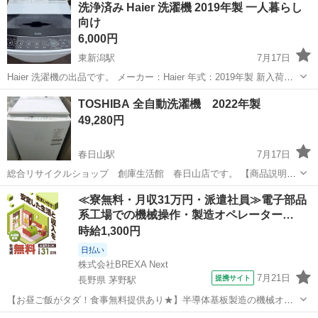
洗浄済み Haier 洗濯機 2019年製 一人暮らし
向け
6,000円
東新潟駅
7月17日
Haier 洗濯機の出品です。 メーカー：Haier 年式：2019年製 新入荷品
を点検・清掃しました。 洗濯槽、洗剤投入口、フィルター周りも確認
新潟
新潟市
東新潟駅
生活家電
TOSHIBA 全自動洗濯機 2022年製
済みです。 中古品のため多少の使用感や小傷はありますが、まだまだ
49,280円
お使いい...
春日山駅
7月17日
総合リサイクルショップ 創庫生活館 春日山店です。 【商品説明】
TOSHIBAの全自動洗濯機になります。 AW-10M7 10.0㎏ サイズ：幅
新潟
上越市
春日山駅
生活家電
創庫生活館
≪寮無料・月収31万円・派遣社員≫電子部品
62.2㎝ 奥行63.9㎝ 高さ105.2㎝ 当店にて洗...
系工場での機械操作・製造オペレーター…
時給1,300円
日払い
株式会社BREXA Next
7月21日
提携サイト
長野県 茅野駅
【お昼ご飯がタダ！食事無料提供あり★】半導体基板製造の機械オペ
レーターや検査作業！未経験活躍中★カップル＆友達同士の応募OK！