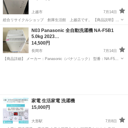
上越市
7月14日
総合リサイクルショップ 創庫生活館 上越店です。 【商品説明】
Panasonicの全自動洗濯機になります。 NA-FA70H9 7.0㎏ サイズ：
新潟
上越市
生活家電
Panasonic
N03 Panasonic 全自動洗濯機 NA-F5B1
幅56.4㎝ 奥行57.3㎝ 高さ102.1㎝ 当店に...
5.0kg 2023…
14,500円
長岡市
7月14日
【商品詳細】 メーカー：Panasonic（パナソニック） 型番：NA-F5B1
年式：2023年製 洗濯容量：5.0kg 電源：100V（50/60Hz） 【サイズ】
新潟
長岡市
生活家電
幅562×奥行572×高さ880mm...
家電 生活家電 洗濯機
15,000円
大形駅
7月8日