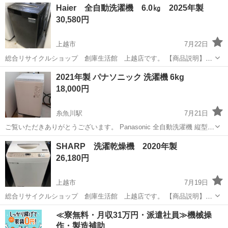
新潟
新潟市
小針駅
生活家電
パイプ
Haier 全自動洗濯機 6.0㎏ 2025年製
30,580円
上越市
7月22日
総合リサイクルショップ 創庫生活館 上越店です。 【商品説明】
Haier 全自動洗濯機 6.0㎏ 2025年製 になります。 ステンレス槽
新潟
上越市
生活家電
創庫生活館
2021年製 パナソニック 洗濯機 6kg
型番：JW-U61MK（K） サイズ：幅52.6㎝ 奥行...
18,000円
糸魚川駅
7月21日
ご覧いただきありがとうございます。 Panasonic 全自動洗濯機 縦型洗
濯機 6kg 型番 NA-F60B15 2021年製 取扱説明書もございます。 目立
新潟
加茂市
糸魚川駅
生活家電
パナソニック
SHARP 洗濯乾燥機 2020年製
った傷汚れ等ございません。 本日も毎日使用しております。 ...
26,180円
上越市
7月19日
総合リサイクルショップ 創庫生活館 上越店です。 【商品説明】
SHARPの洗濯乾燥機になります。 ES-T5DBK 洗濯容量：5.5㎏ 乾燥
新潟
上越市
生活家電
SHARP
≪寮無料・月収31万円・派遣社員≫機械操
容量：3.5㎏ サイズ：幅56.5㎝ 奥行59㎝ 高さ9...
作・製造補助