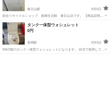
春日山駅
8月6日
総合リサイクルショップ 創庫生活館 春日山店です。 【商品説明】
AQUAの全自動洗濯機になります。 AQW-S5N 5.0㎏ サイズ：幅52.5
新潟
上越市
春日山駅
生活家電
AQUA
タンク一体型ウォシュレット
㎝ 奥行50㎝ 高さ89㎝ 当店にて洗濯槽を分解してのク...
0円
長岡駅
8月5日
INAX製のタンク一体型ウォシュレットになります。 自宅で使用してい
ました、後継品に交換しましたので出品します。使用中に不具合はあ
新潟
長岡市
長岡駅
生活家電
ウォシュレット
りませんでしたがノークレームノーリターンでお願いします。 型式な
どは写真から判断願います。 ...