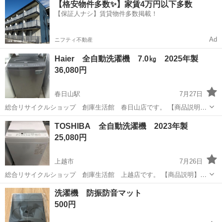
【格安物件多数✨】家賃4万円以下多数
OK！ 人気の工場のお仕事 ◇カーナビゲーション部品の組立◇ ■ 業務
【保証人ナシ】賃貸物件多数掲載！
内容 車載用カーナビゲ...
Ad
ニフティ不動産
Haier 全自動洗濯機 7.0㎏ 2025年製
36,080円
春日山駅
7月27日
総合リサイクルショップ 創庫生活館 春日山店です。 【商品説明】
Haier 全自動洗濯機 7.0㎏ 2025年製 になります。 型式：JW-
新潟
上越市
春日山駅
生活家電
TOSHIBA 全自動洗濯機 2023年製
UD70MK ステンレス槽 サイズ：幅55㎝ 奥行54....
25,080円
上越市
7月26日
総合リサイクルショップ 創庫生活館 上越店です。 【商品説明】
TOSHIBAの全自動洗濯機になります。 AW-5GA2 5.0㎏ サイズ：幅
新潟
上越市
生活家電
創庫生活館
洗濯機 防振防音マット
55.5㎝ 奥行56㎝ 高さ97㎝ 当店にて洗濯槽を分解して...
500円