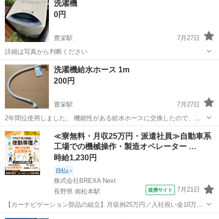
洗濯機
ーター サイズ：幅58.5㎝ 奥行57㎝ 高さ98.5㎝ ...
0円
豊栄駅
7月27日
詳細は写真から判断ください
新潟
新潟市
豊栄駅
生活家電
洗濯機給水ホース 1m
200円
豊栄駅
7月27日
2年間位使用しました。 機能性がある給水ホースに交換したので、不
要になりました。 交換するまで不具合も劣化も感じていません。 お気
新潟
新潟市
豊栄駅
生活家電
ホース
≪寮無料・月収25万円・派遣社員≫自動車系
軽にメッセージください😊
工場での機械操作・製造オペレーター …
時給1,230円
日払い
株式会社BREXA Next
7月21日
提携サイト
長野県 南松本駅
【カーナビゲーション部品の組立】月収例25万円／入社祝い金10万
円！／うれしい土日祝休み★年間休日125日／稼げる夜勤専属！日払い
長野
松本市
南松本駅
その他