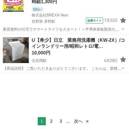
時給1,300円
日払い
株式会社BREXA Next
7月21日
提携サイト
長野県 茅野駅
家賃無料の社宅でスマートライフをスタート！＜半導体基板製造の機
械操作・検査＞ランチ代もかからないオトクな職場◎／稼ぎもしっか
長野
茅野市
茅野駅
その他
U【希少】日立 業務用洗濯機（KW-2X）/コ
り！月収例31万円／長野県茅野市 半導体基板の製造・検査 クリーンル
インランドリー用/昭和レトロ/電…
ーム内で、半導体基板の製造や検...
10,000円
北長岡駅
6月29日
【商品説明】 ご覧いただきありがとうございます。 こちらは、業務用
洗濯機です。 直接引き取りにてお取引をお願いいたします。 ○メーカ
新潟
長岡市
北長岡駅
生活家電
業務用
ー名：日立 ○型番：KW-2X ○洗濯容量：不明 ○サイズ：（...
1
2
3
...
次へ