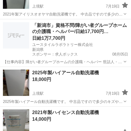
上境駅
7月19日
2021年製アイリスオオヤマ自動洗濯機です。 中古品ですので多少のキ
ズや擦れ等あります。 御理解いただいた上でお買い上げ下さい。 宜し
新潟
上越市
上境駅
生活家電
自動
「新潟市」資格不問/障がい者グループホーム
くお願い致します。
の介護職・ヘルパー/日給17,700円…
日給1万7,700円
ユースタイルラボラトリー株式会社
新潟県
スポンサー：求人ボックス
08月05日
【仕事内容】障がい者グループホームの介護職・ヘルパー 世話人・生
活支援員としての業務を行っていただきます(夜勤:17:00～翌9:00)。 <
アルバイト・パート
2025年製ハイアール自動洗濯機
主な業務内容> お食事の準備 食事・入浴・就寝の支援 日常生活の相談
18,000円
業務 健康管理、記録...
上境駅
7月19日
2025年製ハイアール自動洗濯機です。 中古品ですので多少のキズや擦
れ等あります。 御理解いただいた上でお買い上げ下さい。 宜しくお願
新潟
上越市
上境駅
生活家電
ハイアール
2021年製ハイセンス自動洗濯機
い致します。
14,000円