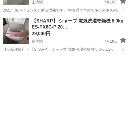
上境駅
7月19日
2021年製ハイセンス自動洗濯機です。 中古品ですので多少のキズや擦
れ等あります。 御理解いただいた上でお買い上げ下さい。 宜しくお願
新潟
上越市
上境駅
生活家電
ハイセンス
【SHARP】 シャープ 電気洗濯乾燥機 8.0kg
い致します。
ES-PX8C-P 20…
29,000円
長岡駅
7月18日
【商品詳細】 ・【SHARP】 シャープ 電気洗濯乾燥機 8.0kg ES-
PX8C-P 2018年製 ・元13万円ほど ・サイズ（約）高さ102cm × 幅
新潟
長岡市
長岡駅
生活家電
60cm x 奥行66.5cm ※若干の誤差はご了承...