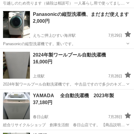
引越しのため売ります（値段は相談可） 一人暮らし用で使ってました
4.5kg お盆までを予定
新潟
小千谷市
小千谷駅
生活家電
Panasonicの縦型洗濯機、まだまだ使えます
2,000円
えちご押上ひすい海岸駅
7月29日
Panasonicの縦型洗濯機です。重いです。
新潟
糸魚川市
えちご押上ひすい海岸駅
生活家電
2024年製ワールプール自動洗濯機
16,000円
上境駅
7月28日
2024年製ワールプール自動洗濯機です。 中古品ですので多少のキズや
擦れ等あります。 御理解いただいた上でお買い上げ下さい。 宜しくお
新潟
上越市
上境駅
生活家電
ワールプール
YAMADA 全自動洗濯機 2023年製
願い致します。
37,180円
春日山駅
7月28日
総合リサイクルショップ 創庫生活館 春日山店です。 【商品説明】
YAMADAの全自動洗濯機になります。 YWM-TV80G1 8.0㎏ インバ
新潟
上越市
春日山駅
生活家電
YAMADA