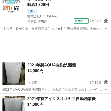
時給1,300円
日払い
株式会社BREXA Next
7月21日
提携サイト
長野県 茅野駅
【お昼ご飯がタダ！食事無料提供あり★】半導体基板製造の機械オペ
レーターや検査作業！未経験活躍中★カップル＆友達同士の応募OK！
長野
茅野市
茅野駅
その他
赴任旅費会社負担★嬉しい無料送迎◎正社員登用制度あり！マイカー
通勤OK！無料駐車場完備！《長野県茅...
2021年製AQUA自動洗濯機
14,000円
上境駅
7月19日
2021年製AQUA自動洗濯機です。 中古品ですので多少のキズや擦れ等
あります。 御理解いただいた上でお買い上げ下さい。
新潟
上越市
上境駅
生活家電
AQUA
2021年製アイリスオオヤマ自動洗濯機
14,000円