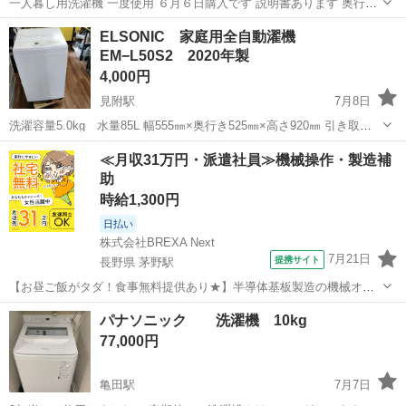
一人暮し用洗濯機 一度使用 ６月６日購入です 説明書あります 奥行き
約５０㌢ 横約４５㌢ 作業着やお子様の部活着 ペット用品など洗えま
新潟
新潟市
大形駅
生活家電
ELSONIC 家庭用全自動濯機
す
EM−L50S2 2020年製
4,000円
見附駅
7月8日
洗濯容量5.0kg 水量85L 幅555㎜×奥行き525㎜×高さ920㎜ 引き取り
場所↓ 〒9540057 新潟県見附市新町1丁目2ー10 リサイクルショップみ
新潟
見附市
見附駅
生活家電
≪月収31万円・派遣社員≫機械操作・製造補
つけた！ ※アポ無しで来られても店舗にはない為即お売り出来ませ...
助
時給1,300円
日払い
株式会社BREXA Next
7月21日
提携サイト
長野県 茅野駅
【お昼ご飯がタダ！食事無料提供あり★】半導体基板製造の機械オペ
レーターや検査作業！未経験活躍中★カップル＆友達同士の応募OK！
長野
茅野市
茅野駅
その他
パナソニック 洗濯機 10kg
赴任旅費会社負担★嬉しい無料送迎◎正社員登用制度あり！マイカー
77,000円
通勤OK！無料駐車場完備！《長野県茅...
亀田駅
7月7日