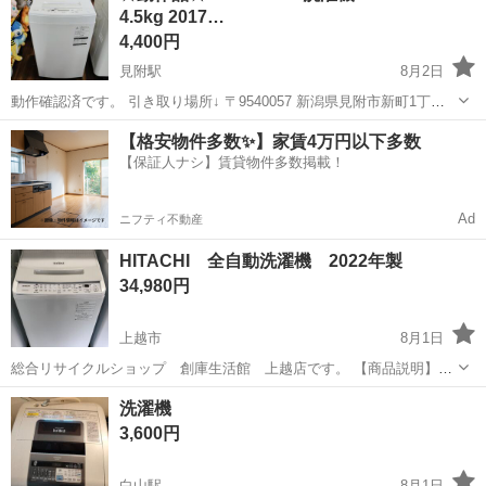
4.5kg 2017…
現金と引き換え...
4,400円
見附駅
8月2日
動作確認済です。 引き取り場所↓ 〒9540057 新潟県見附市新町1丁目2
ー10 リサイクルショップみつけた！ ※アポ無しで来られても店舗には
新潟
見附市
見附駅
生活家電
【格安物件多数✨】家賃4万円以下多数
ない為即お売り出来ません。 必ずご連絡下さい。 見附市内の方は配達
【保証人ナシ】賃貸物件多数掲載！
無料です。...
Ad
ニフティ不動産
HITACHI 全自動洗濯機 2022年製
34,980円
上越市
8月1日
総合リサイクルショップ 創庫生活館 上越店です。 【商品説明】
HITACHIの全自動洗濯機になります。 BW-V70H 7.0㎏ サイズ：幅
新潟
上越市
生活家電
HITACHI
洗濯機
57.7㎝ 奥行58.6㎝ 高さ98㎝ 当店にて洗濯槽を分解...
3,600円
白山駅
8月1日