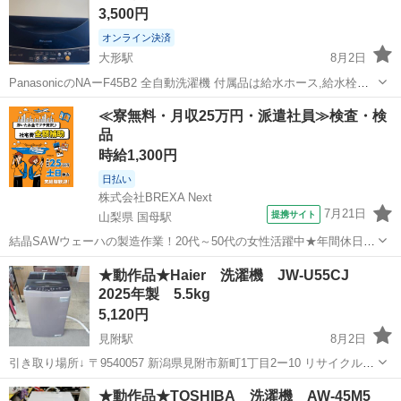
3,500円
オンライン決済
大形駅
8月2日
PanasonicのNAーF45B2 全自動洗濯機 付属品は給水ホース,給水栓つ
ぎて,外部排水ホース 取扱説明書付 風の力で乾かす｢送風乾燥(化繊
新潟
新潟市
大形駅
生活家電
ホース
≪寮無料・月収25万円・派遣社員≫検査・検
1.0kg)｣搭載 コンパクトボディ&使いやすい操作パネルです 年式...
品
時給1,300円
日払い
株式会社BREXA Next
7月21日
提携サイト
山梨県 国母駅
結晶SAWウェーハの製造作業！20代～50代の女性活躍中★年間休日
120日＆土日祝休み！クリーンルーム内でのお仕事！日払い制度利用可
山梨
国母駅
その他
★動作品★Haier 洗濯機 JW-U55CJ
◎正社員登用制度あり！マイカー通勤可！《山梨県中巨摩郡昭和町》
2025年製 5.5kg
人気の工場のお仕事 ◇結晶...
5,120円
見附駅
8月2日
引き取り場所↓ 〒9540057 新潟県見附市新町1丁目2ー10 リサイクルシ
ョップみつけた！ ※アポ無しで来られても店舗にはない為即お売り出
新潟
見附市
見附駅
生活家電
★動作品★TOSHIBA 洗濯機 AW-45M5
来ません。 必ずご連絡下さい。 見附市内の方は配達無料です。 当日