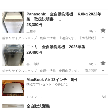
Panasonic 全自動洗濯機 6.0kg 2022年
製 取扱説明書 …
28,380円
上越市
8月5日
総合リサイクルショップ 創庫生活館 上越店です。 【商品説明】
Panasonic 全自動洗濯機 6.0kg 2022年製 取扱説明書 NA-
新潟
上越市
生活家電
Panasonic
ニトリ 全自動洗濯機 2025年製
F60B15 になります。 サイズ：幅562×奥行572×...
29,480円
春日山駅
8月5日
総合リサイクルショップ 創庫生活館 春日山店です。 【商品説明】
ニトリの全自動洗濯機になります。 NT60T1BK 6.0㎏ サイズ：幅52
新潟
上越市
春日山駅
生活家電
ニトリ
MacBook Air 13インチ 0円
㎝ 奥行53.4㎝ 高さ83.5㎝ 当店にて洗濯槽を分解して...
抽選でプレゼント！応募は1分
Ad
くらしノート
全自動洗濯機