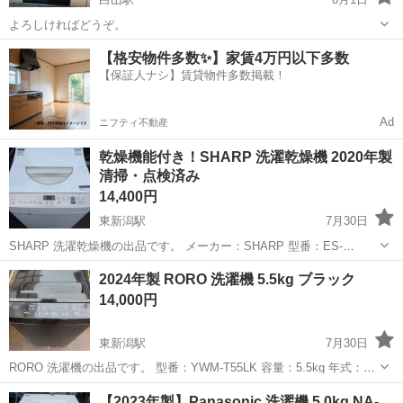
よろしければどうぞ。
新潟
新潟市
白山駅
生活家電
【格安物件多数✨】家賃4万円以下多数
【保証人ナシ】賃貸物件多数掲載！
Ad
ニフティ不動産
乾燥機能付き！SHARP 洗濯乾燥機 2020年製
清掃・点検済み
14,400円
東新潟駅
7月30日
SHARP 洗濯乾燥機の出品です。 メーカー：SHARP 型番：ES-
T5DBK-N 年式：2020年製 洗濯容量：5.5kg 乾燥容量：3.5kg 新入荷品
新潟
新潟市
東新潟駅
生活家電
2024年製 RORO 洗濯機 5.5kg ブラック
を点検・清掃しました。 洗濯槽、洗剤投入口、乾燥フィルター、フ...
14,000円
東新潟駅
7月30日
RORO 洗濯機の出品です。 型番：YWM-T55LK 容量：5.5kg 年式：
2024年製 カラー：ブラック系 新入荷品を点検・清掃しました。 洗濯
新潟
新潟市
東新潟駅
生活家電
【2023年製】Panasonic 洗濯機 5.0kg NA-