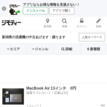
アプリならお得な情報を見逃さない！
インストール
アプリで開く
新潟県
検索
ログイン
投稿
新潟県の洗濯機の中古あげます・譲ります
人気キーワード
エリア
ジャンル
詳細
新着順
MacBook Air 13インチ 0円
抽選でプレゼント！応募は1分
Ad
くらしノート