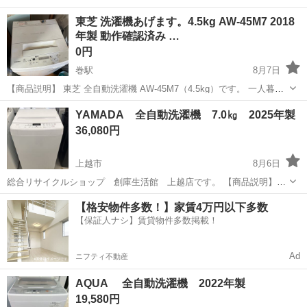
東芝 洗濯機あげます。4.5kg AW-45M7 2018
年製 動作確認済み …
0円
巻駅
8月7日
【商品説明】 東芝 全自動洗濯機 AW-45M7（4.5kg）です。 一人暮ら
しにちょうどいい定番サイズの洗濯機です。 最近まで問題なく使用し
新潟
新潟市
巻駅
生活家電
YAMADA 全自動洗濯機 7.0㎏ 2025年製
ていました。 ⸻ 【仕様】 ・メーカー：東芝（TOSHIBA） ・型
36,080円
番：AW...
上越市
8月6日
総合リサイクルショップ 創庫生活館 上越店です。 【商品説明】
YAMADA 全自動洗濯機 7.0㎏ 2025年製 になります。 型番：
新潟
上越市
生活家電
【格安物件多数！】家賃4万円以下多数
YWM-TV70L ステンレス槽 サイズ：幅575㎜ 奥行...
【保証人ナシ】賃貸物件多数掲載！
Ad
ニフティ不動産
AQUA 全自動洗濯機 2022年製
19,580円