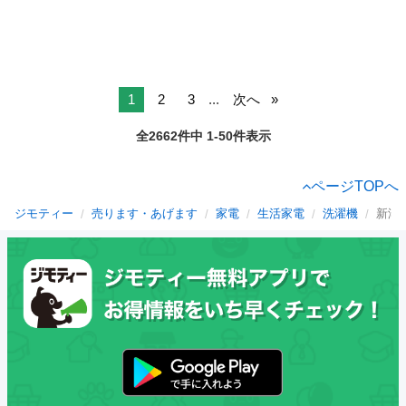
1
2
3
...
次へ
全2662件中 1-50件表示
ページTOPへ
ジモティー
売ります・あげます
家電
生活家電
洗濯機
新潟