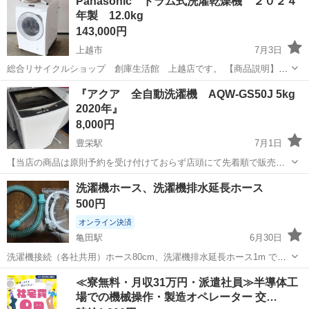
Panasonic ドラム式洗濯乾燥機 ２０２４
りに来ていただける方限定でお願いいたします。
年製 12.0kg
143,000円
上越市
7月3日
総合リサイクルショップ 創庫生活館 上越店です。 【商品説明】
Panasonic ドラム式洗濯乾燥機 ２０２４年製 12.0kgになります。
新潟
上越市
生活家電
『アクア 全自動洗濯機 AQW-GS50J 5kg
品番：ＮＡ－ＬＸ１２７ＤＬ ２０２４年製 洗濯容量：12....
2020年』
8,000円
豊栄駅
7月1日
【当店の商品は原則予約を受け付けておらず店頭にて先着順で販売し
ています】 「掲載されている品物について、ぜひお譲りいただきたく
新潟
新潟市
豊栄駅
生活家電
洗濯機ホース、洗濯機排水延長ホース
ご連絡いたしました。」 「取引の日時・場所について、ご希望に合わ
500円
せますので、お譲りいただきた...
オンライン決済
亀田駅
6月30日
洗濯機接続（各社共用）ホース80cm、洗濯機排水延長ホース1m で
す。 洗濯機接続ホースは新品です。 現金直渡し、オンライン決済可能
新潟
新潟市
亀田駅
生活家電
≪寮無料・月収31万円・派遣社員≫半導体工
場での機械操作・製造オペレーター 交…