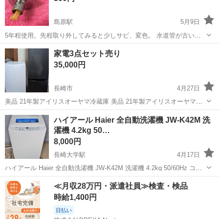
島原駅
5月9日
5年程使用。先程取り外してみると少しサビ、変色。 水道管が古いか
らか… 当時3000円で購入 水栓 バルブ
長崎
島原市
島原駅
生活家電
家電3点セット売り
35,000円
長崎市
4月27日
美品 21年製アイリスオーヤマ冷蔵庫 美品 21年製アイリスオーヤマ洗
濯機 美品 21年製シャープオーブンレンジ 綺麗に掃除してます。
長崎
長崎市
生活家電
アイリスオーヤマ
ハイアール Haier 全自動洗濯機 JW-K42M 洗
濯機 4.2kg 50…
8,000円
長崎大学駅
4月17日
ハイアール Haier 全自動洗濯機 JW-K42M 洗濯機 4.2kg 50/60Hz コン
パクトタイプ 単身用 動作OK 家電 小型 ◆メーカー：ハイアール ◆サ
長崎
長崎市
長崎大学駅
生活家電
ハイアール
≪月収28万円・派遣社員≫検査・検品
イズ【素人採寸のため若干の誤差はご容赦く...
時給1,400円
日払い