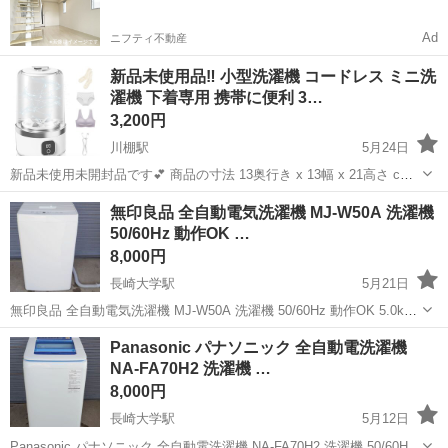
Ad
ニフティ不動産
新品未使用品‼️ 小型洗濯機 コードレス ミニ洗
濯機 下着専用 携帯に便利 3…
3,200円
川棚駅
5月24日
新品未使用未開封品です︎💕︎ 商品の寸法 13奥行き x 13幅 x 21高さ cm
ブランド Homos 容量 1 リットル 特徴 パンティ専用洗濯機, ミニ洗濯
長崎
東彼杵郡
川棚駅
生活家電
小型
無印良品 全自動電気洗濯機 MJ-W50A 洗濯機
機, 小型洗濯機 サイクルのオプション プレウォッシュ, ...
50/60Hz 動作OK …
8,000円
長崎大学駅
5月21日
無印良品 全自動電気洗濯機 MJ-W50A 洗濯機 50/60Hz 動作OK 5.0kg
家電 全自動洗濯機 家庭用 ホワイト 無印 MUJI ◆メーカー：無印良品
長崎
長崎市
長崎大学駅
生活家電
W50
Panasonic パナソニック 全自動電洗濯機
◆サイズ【素人採寸のため若干の誤差はご容赦...
NA-FA70H2 洗濯機 …
8,000円
長崎大学駅
5月12日
Panasonic パナソニック 全自動電洗濯機 NA-FA70H2 洗濯機 50/60Hz