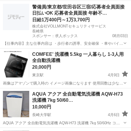
の時の付属品です。 私は違うながさが必要だったので出品します。 長
長崎
長崎市
市役所駅
生活家電
ホース
警備員/東京都/世田谷区三宿/応募者全員面接
さ 80cmです。
日払いOK 応募者全員面接 年齢不…
日給1万400円～1万3,700円
株式会社VOLLMONTセキュリティサービス
長崎県
スポンサー：求人ボックス
08月03日
【仕事内容】主な仕事内容は ・歩行者の誘導、安全確保 ・車やバイク
などの車両の誘導 などをお任せします。 年齢や経験、性別に関係な
アルバイト・パート
COMFEE' 洗濯機 5.5kg 一人暮らし 1-3人用
く、誰でもスグに始められる仕事です。 現場に出る前にしっかりとし
全自動洗濯機
た研修があるので、未経験の方もご安心...
20,000円
東京駅
4月9日
画像はアマゾンで購入時の イメージ画像になります 使用回数は少なく
新品同等です。 一人暮らし用には ちょうど良いサイズになります。
長崎
島原市
東京駅
生活家電
COMFEE
AQUA アクア 全自動電気洗濯機 AQW-H73
取りに来れる方 よろしくお願いします。
洗濯機 7kg 50/60…
10,000円
長崎大学駅
4月6日
AQUA アクア 全自動電気洗濯機 AQW-H73 洗濯機 7kg 50/60Hz コン
パクトタイプ 単身用 動作OK 家電 全自動洗濯機 ◆メーカー：アクア
長崎
長崎市
長崎大学駅
生活家電
AQW