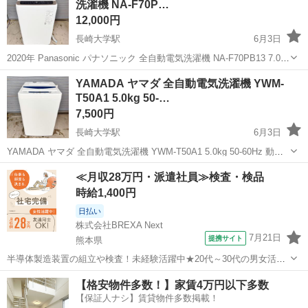
洗濯機 NA-F70P…
12,000円
長崎大学駅
6月3日
2020年 Panasonic パナソニック 全自動電気洗濯機 NA-F70PB13 7.0kg
50-60Hz 動作OK 通電OK 家電 洗濯機 家庭用家電 ◆メーカー：パナソ
長崎
長崎市
長崎大学駅
生活家電
パナソニック
YAMADA ヤマダ 全自動電気洗濯機 YWM-
ニック ◆サイズ【素人採寸の...
T50A1 5.0kg 50-…
7,500円
長崎大学駅
6月3日
YAMADA ヤマダ 全自動電気洗濯機 YWM-T50A1 5.0kg 50-60Hz 動作
OK 通電OK 家電 洗濯機 家庭用家電 アーバンホワイト ◆メーカー：
長崎
長崎市
長崎大学駅
生活家電
ヤマダ
≪月収28万円・派遣社員≫検査・検品
ヤマダ ◆サイズ【素人採寸のため若干の誤差...
時給1,400円
日払い
株式会社BREXA Next
7月21日
提携サイト
熊本県
半導体製造装置の組立や検査！未経験活躍中★20代～30代の男女活躍
中★ワンルーム寮完備！赴任旅費会社負担！マイカー通勤OK！無料駐
熊本
その他
【格安物件多数！】家賃4万円以下多数
車場あり！正社員登用あり！《熊本県菊池郡大津町》 人気の工場のお
【保証人ナシ】賃貸物件多数掲載！
仕事 ◇半導体製造装置の組立...