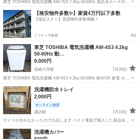
東芝 TOSHIBA 電気洗濯機 AW-7G5 7.0kg 50-60Hz 風呂水ホース付属
動作OK 家電 ホワイト 全自動電気洗濯機 洗濯機 家庭用家電 ◆メーカ
長崎
長崎市
長崎大学駅
生活家電
東芝
【格安物件多数✨】家賃4万円以下多数
ー：東芝 ◆サイズ【素人採寸のため若干の誤差は...
【保証人ナシ】賃貸物件多数掲載！
Ad
ニフティ不動産
東芝 TOSHIBA 電気洗濯機 AW-4S3 4.2kg
50-60Hz 動…
9,000円
長崎大学駅
7月20日
東芝 TOSHIBA 電気洗濯機 AW-4S3 4.2kg 50-60Hz 動作OK 家電 ホワ
イト 全自動電気洗濯機 洗濯機 家庭用家電 単身用 コンパクトタイプ
長崎
長崎市
長崎大学駅
生活家電
洗濯機防水トレイ
◆メーカー：東芝 ◆サイズ【素人採寸のため若干...
2,000円
オンライン決済
諏訪駅
7月10日
サイズが合わなかったので出品します ベスト電器で購入した新品未開
封品です 外箱は若干の汚れがあります 大村市内で受け渡しできる方で
長崎
大村市
諏訪駅
生活家電
ベスト電器
洗濯機カバー
お願いします