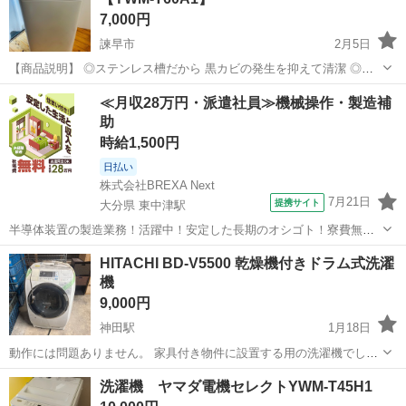
7,000円
諫早市
2月5日
【商品説明】 ◎ステンレス槽だから 黒カビの発生を抑えて清潔 ◎洗
浄液濃度２段階洗いで 繊維の芯から汚れを落とす ◎忙しい朝にも便
長崎
諫早市
生活家電
YAMADA
≪月収28万円・派遣社員≫機械操作・製造補
利！ 標準コースでも約３４分で洗濯できる ■スペック■ ・型番：YW...
助
時給1,500円
日払い
株式会社BREXA Next
7月21日
提携サイト
大分県 東中津駅
半導体装置の製造業務！活躍中！安定した長期のオシゴト！寮費無料
★赴任旅費会社負担◎20代～40代の男性活躍中★未経験活躍中！高時
大分
中津市
東中津駅
その他
HITACHI BD-V5500 乾燥機付きドラム式洗濯
給1,500円！《大分県中津市》 人気の工場のお仕事 ◇半導体装置内部
機
のシート製造◇ ＊クリー...
9,000円
神田駅
1月18日
動作には問題ありません。 家具付き物件に設置する用の洗濯機でした
が、使用予定がないため出品します。 メルカリでは11700〜19600円が
長崎
北松浦郡
神田駅
生活家電
ドラム式洗濯機
洗濯機 ヤマダ電機セレクトYWM-T45H1
落札相場となっております。 ほかのタンスなどと一緒に引き取ってく