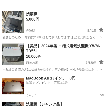
洗濯機
5,000円
赤迫駅
8月1日
引越しのため 一年前に20000ほどで購入してます まだまだ問題なくつ
かえます！ ※外置きで使用していたのでご理解いただけますようお願
長崎
長崎市
赤迫駅
生活家電
【美品】2024年製 ニ槽式電気洗濯機 YWM-
いします
TD55L
16,000円
西彼杵郡
7月30日
＊配達ご希望の方はお届け先の場所、車の横付け可否を明記の上お問
い合わせ下さい。 ＊引取りの際は必ず積載可能なお車でお越し下さ
長崎
西彼杵郡
生活家電
MacBook Air 13インチ 0円
い。 二槽式洗濯機になります。 使用少なくキレイな状態です。 2024
抽選でプレゼント！応募は1分
年製 取扱説明書付き 中...
Ad
くらしノート
洗濯機【ジャンク品】