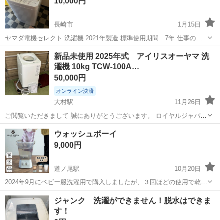
10,000円
ださる方を優先します。
長崎市
1月15日
ヤマダ電機セレクト 洗濯機 2021年製造 標準使用期間 7年 仕事の出
張などで自宅を不在にする事が多く 頻度としてあまり沢山使ってませ
長崎
長崎市
生活家電
ヤマダ電機
新品未使用 2025年式 アイリスオーヤマ 洗
ん。 作動確認済み 説明書付き ホース付き（少し汚れはありますが...
濯機 10kg TCW-100A…
50,000円
オンライン決済
大村駅
11月26日
ご閲覧いただきまして 誠にありがとうございます。 ロイヤルジャパン
長崎大村支店でございます。 こちらの商品一点ものです。 早い者勝ち
長崎
大村市
大村駅
生活家電
ロイヤルジャパン
ウォッシュボーイ
となっております。 【毎月６日、第４日曜日はイベントを開催してい
9,000円
る為 当...
道ノ尾駅
10月20日
2024年9月にベビー服洗濯用で購入しましたが、３回ほどの使用で乾燥
機付き洗濯機に移行してしまい、その後も使用する予定がないので、
長崎
西彼杵郡
道ノ尾駅
生活家電
ボーイ
ジャンク 洗濯ができません！脱水はできま
どなたか必要な方がいましたら、よろしくお願い致します。色は4枚目
す！
の透明色になります。 11月...