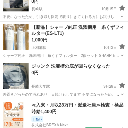
0円
長崎駅
10月15日
不要になったため、引き取り限定で取りにきてくれる方にお譲りしま
す。 10月24日に処分する予定です。 宜しくお願いします。
長崎
長崎市
長崎駅
生活家電
ジャンク
【新品】シャープ純正 洗濯機用 糸くずフィ
ルター(ES-LT1)
1,000円
上相浦駅
10月3日
シャープ純正 洗濯機用 糸くずフィルター 2個セット SHARP ES-
LT1 セットする際に型が合わず、間違えて購入した事に気づきまし
長崎
佐世保市
上相浦駅
生活家電
シャープ
ジャンク 洗濯槽の底が回らなくなった
た。 そのため、1個開封済みですがセットを試みただけで未使用で
0円
す。 購入時価格 1...
長崎大学駅
9月29日
外置きだったので汚れあり、日焼けもしてます 不要になったため、取
りにきてくれる方を優先にお譲りします。
長崎
長崎市
長崎大学駅
生活家電
ジャンク
≪入寮・月収28万円・派遣社員≫検査・検品
時給1,400円
日払い
株式会社BREXA Next