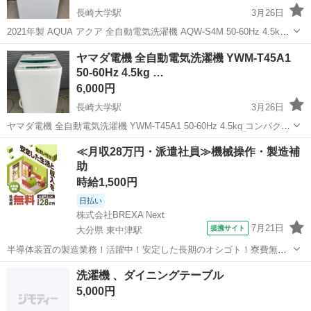
長崎大学駅
3月26日
2021年製 AQUA アクア 全自動電気洗濯機 AQW-S4M 50-60Hz 4.5kg
コンパクトタイプ 単身用 動作OK 家電 全自動洗濯機 洗濯機 ◆メーカ
長崎
長崎市
長崎大学駅
生活家電
AQW
ヤマダ電機 全自動電気洗濯機 YWM-T45A1
ー：アクア ◆サイズ【素人採寸のため若干の...
50-60Hz 4.5kg …
6,000円
長崎大学駅
3月26日
ヤマダ電機 全自動電気洗濯機 YWM-T45A1 50-60Hz 4.5kg コンパクト
タイプ 単身用 動作OK 家電 全自動洗濯機 洗濯機 ◆メーカー：ヤマダ
長崎
長崎市
長崎大学駅
生活家電
ヤマダ電機
≪月収28万円・派遣社員≫機械操作・製造補
電機 ◆サイズ【素人採寸のため若干の誤差はご容赦...
助
時給1,500円
日払い
株式会社BREXA Next
7月21日
提携サイト
大分県 東中津駅
半導体装置の製造業務！活躍中！安定した長期のオシゴト！寮費無料
★赴任旅費会社負担◎20代～40代の男性活躍中★未経験活躍中！高時
大分
中津市
東中津駅
その他
洗濯機 、ダイニングテーブル
給1,500円！《大分県中津市》 人気の工場のお仕事 ◇半導体装置内部
5,000円
のシート製造◇ ＊クリー...