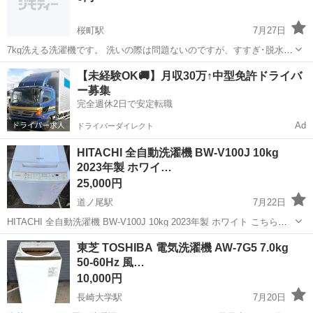
桜町駅
7月27日
7kg洗える洗濯機です。 洗いの際は問題ないのですが、すすぎ･脱水の
際に蓋がズレてるのでロックがかかりません。 なので、エラー音がな
長崎
長崎市
桜町駅
生活家電
【未経験OK🚚】月収30万↑中型免許ドライバ
ったら蓋を右に少し押してあげると問題なく使用できます。 ノークレ
ー募集
ームノーリターン
完全週休2日で安定転職
Ad
ドライバーダイレクト
HITACHI 全自動洗濯機 BW-V100J 10kg
2023年製 ホワイ…
25,000円
道ノ尾駅
7月22日
HITACHI 全自動洗濯機 BW-V100J 10kg 2023年製 ホワイト こちらの
商品は直接引取限定とさせて頂きます。 幅 608mm 奥行き 610mm 高
長崎
長崎市
道ノ尾駅
生活家電
東芝 TOSHIBA 電気洗濯機 AW-7G5 7.0kg
さ1030mm 標準使用水量 103L 標準水量 62...
50-60Hz 風…
10,000円
長崎大学駅
7月20日