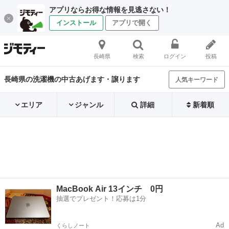
アプリならお得な情報を見逃さない！
インストール
アプリで開く
長崎県
検索
ログイン
投稿
長崎県の洗濯機の中古あげます・譲ります
人気キーワード
エリア
ジャンル
詳細
新着順
MacBook Air 13インチ 0円
抽選でプレゼント！応募は1分
Ad
くらしノート