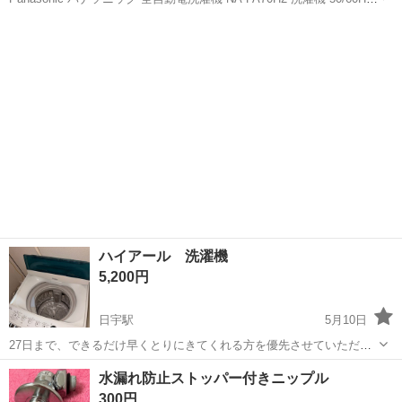
動作OK 7.0kg 家電 全自動洗濯機 家庭用 ◆メーカー：パナソニック
長崎
長崎市
長崎大学駅
生活家電
パナソニック
◆サイズ【素人採寸のため若干の誤差はご容赦...
ハイアール 洗濯機
5,200円
日宇駅
5月10日
27日まで、できるだけ早くとりにきてくれる方を優先させていただき
ます。 よろしくおねがいします。
長崎
佐世保市
日宇駅
生活家電
ハイアール
水漏れ防止ストッパー付きニップル
300円