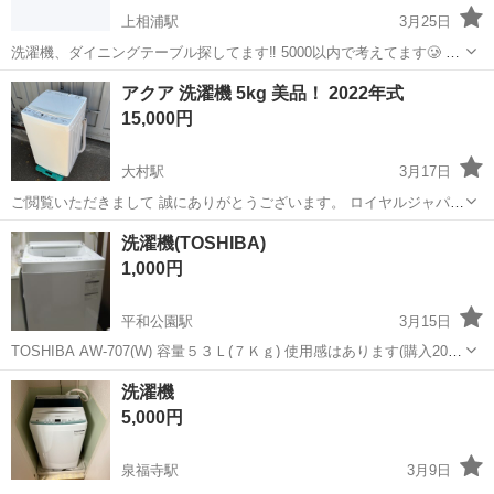
上相浦駅
3月25日
洗濯機、ダイニングテーブル探してます‼️ 5000以内で考えてます🥲‎ ど
なたかいらっしゃいませんか……
長崎
佐世保市
上相浦駅
生活家電
ダイニング
アクア 洗濯機 5kg 美品！ 2022年式
15,000円
大村駅
3月17日
ご閲覧いただきまして 誠にありがとうございます。 ロイヤルジャパン
長崎大村支店でございます。 こちらの商品一点ものです。 早い者勝ち
長崎
大村市
大村駅
生活家電
ロイヤルジャパン
洗濯機(TOSHIBA)
となっております。 【毎月６日、第４日曜日はイベントを開催してい
1,000円
る為 当...
平和公園駅
3月15日
TOSHIBA AW-707(W) 容量５３Ｌ(７Ｋｇ) 使用感はあります(購入2019
年)が比較的綺麗です。(衣類以外の洗濯には使用していません) 3月25
長崎
長崎市
平和公園駅
生活家電
衣類
洗濯機
日までに、取りに来れる方。（アパート１階に一時駐車可能） （...
5,000円
泉福寺駅
3月9日