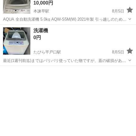
10,000円
本諫早駅
8月5日
AQUA 全自動洗濯機 5.0kg AQW-S5M(W) 2021年製 引っ越しのため出
品します。 【商品詳細】 ・メーカー：AQUA ・型番：AQW-S5M(W)
長崎
諫早市
本諫早駅
生活家電
洗濯機
・洗濯容量：5.0kg ・製造年：2021年 ・カラー...
0円
たびら平戸口駅
8月5日
最近(1週刊前迄)まではバリバリ使っていた物ですが、蓋の破損があり
ます(使用の際には稼働可能)古いものなので返品キャンセル・保証は不
長崎
平戸市
たびら平戸口駅
生活家電
可能です、取りに来てくれる方限定、おひとり暮らしには最適かも、
もしくは外用洗濯機としてや、2...