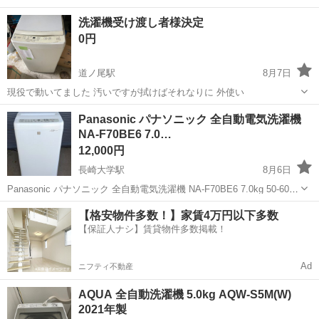
洗濯機受け渡し者様決定
0円
道ノ尾駅
8月7日
現役で動いてました 汚いですが拭けばそれなりに 外使い
長崎
長崎市
道ノ尾駅
生活家電
Panasonic パナソニック 全自動電気洗濯機
NA-F70BE6 7.0…
12,000円
長崎大学駅
8月6日
Panasonic パナソニック 全自動電気洗濯機 NA-F70BE6 7.0kg 50-60Hz
動作OK 洗濯機 家庭用家電 ◆メーカー：パナソニック ◆サイズ【素人
長崎
長崎市
長崎大学駅
生活家電
【格安物件多数！】家賃4万円以下多数
採寸のため若干の誤差はご容赦ください】 ...
【保証人ナシ】賃貸物件多数掲載！
Ad
ニフティ不動産
AQUA 全自動洗濯機 5.0kg AQW-S5M(W)
2021年製