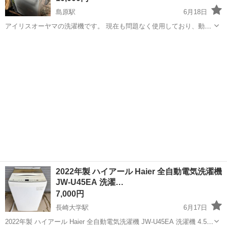
島原駅
6月18日
アイリスオーヤマの洗濯機です。 現在も問題なく使用しており、動作
良好です。 写真では多少の汚れがありますが、お渡し前にできる限り
長崎
島原市
島原駅
生活家電
アイリスオーヤマ
綺麗に清掃してお渡ししますのでご安心ください。 ・動作確認済み ・
すぐ使用可能 ・一人暮らし...
2022年製 ハイアール Haier 全自動電気洗濯機
JW-U45EA 洗濯…
7,000円
長崎大学駅
6月17日
2022年製 ハイアール Haier 全自動電気洗濯機 JW-U45EA 洗濯機 4.5kg