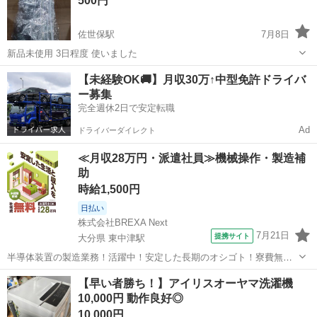
500円
佐世保駅
7月8日
新品未使用 3日程度 使いました
長崎
佐世保市
佐世保駅
生活家電
新品
【未経験OK🚚】月収30万↑中型免許ドライバ
ー募集
完全週休2日で安定転職
Ad
ドライバーダイレクト
≪月収28万円・派遣社員≫機械操作・製造補
助
時給1,500円
日払い
株式会社BREXA Next
7月21日
提携サイト
大分県 東中津駅
半導体装置の製造業務！活躍中！安定した長期のオシゴト！寮費無料
★赴任旅費会社負担◎20代～40代の男性活躍中★未経験活躍中！高時
大分
中津市
東中津駅
その他
【早い者勝ち！】アイリスオーヤマ洗濯機
給1,500円！《大分県中津市》 人気の工場のお仕事 ◇半導体装置内部
10,000円 動作良好◎
のシート製造◇ ＊クリー...
10,000円