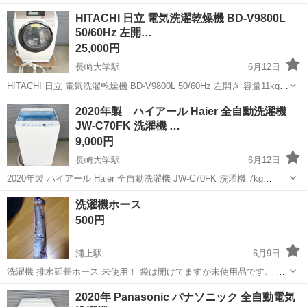
50/60Hz 単身用 一人暮らし 縦型 動作OK 家電 ◆メーカー：ハイアー
長崎
長崎市
長崎大学駅
生活家電
ハイアール
HITACHI 日立 電気洗濯乾燥機 BD-V9800L
ル ◆サイズ【素人採寸のため若干の誤...
50/60Hz 左開…
25,000円
長崎大学駅
6月12日
HITACHI 日立 電気洗濯乾燥機 BD-V9800L 50/60Hz 左開き 容量11kg
ドラム式 ビッグドラム 洗濯機 乾燥機 動作OK ◆メーカー：日立 ◆サ
長崎
長崎市
長崎大学駅
生活家電
2020年製 ハイアール Haier 全自動洗濯機
イズ【素人採寸のため若干の誤差はご容赦く...
JW-C70FK 洗濯機 …
9,000円
長崎大学駅
6月12日
2020年製 ハイアール Haier 全自動洗濯機 JW-C70FK 洗濯機 7kg
50/60Hz 単身用 一人暮らし 縦型 動作OK 家電 ◆メーカー：ハイアー
長崎
長崎市
長崎大学駅
生活家電
C70
洗濯機ホース
ル ◆サイズ【素人採寸のため若干の誤差はご容赦く...
500円
浦上駅
6月9日
洗濯機 排水延長ホース 未使用！ 袋は開けてますが未使用品です。 ご
理解いただける方のみよろしくお願いいたします
長崎
長崎市
浦上駅
生活家電
ホース
2020年 Panasonic パナソニック 全自動電気