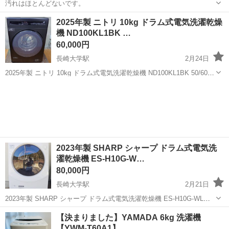
汚れはほとんどないです。
長崎
佐世保市
泉福寺駅
生活家電
汚れ
2025年製 ニトリ 10kg ドラム式電気洗濯乾燥
機 ND100KL1BK …
60,000円
長崎大学駅
2月24日
2025年製 ニトリ 10kg ドラム式電気洗濯乾燥機 ND100KL1BK 50/60Hz
ドラム洗濯機 洗濯機 ドラム式 選択 家電製品 通電OK ◆メーカー：ニ
長崎
長崎市
長崎大学駅
生活家電
ニトリ
トリ ◆サイズ【素人採寸のため若干の誤差は...
2023年製 SHARP シャープ ドラム式電気洗
濯乾燥機 ES-H10G-W…
80,000円
長崎大学駅
2月21日
2023年製 SHARP シャープ ドラム式電気洗濯乾燥機 ES-H10G-WL
50/60Hz 動作OK 取り扱い説明書付属 容量10kg 洗濯機 ◆メーカー：
長崎
長崎市
長崎大学駅
生活家電
シャープ
【決まりました】YAMADA 6kg 洗濯機
シャープ ◆サイズ【素人採寸のため若干の誤差は...
【YWM-T60A1】