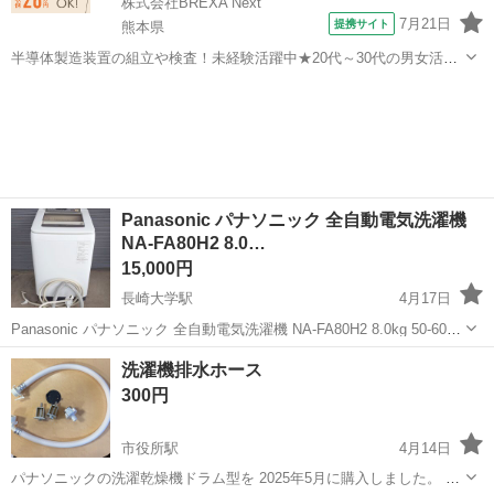
株式会社BREXA Next
7月21日
提携サイト
熊本県
半導体製造装置の組立や検査！未経験活躍中★20代～30代の男女活躍
中★ワンルーム寮完備！赴任旅費会社負担！マイカー通勤OK！無料駐
熊本
その他
車場あり！正社員登用あり！《熊本県菊池郡大津町》 人気の工場のお
仕事 ◇半導体製造装置の組立...
Panasonic パナソニック 全自動電気洗濯機
NA-FA80H2 8.0…
15,000円
長崎大学駅
4月17日
Panasonic パナソニック 全自動電気洗濯機 NA-FA80H2 8.0kg 50-60Hz
動作OK 家電 全自動洗濯機 洗濯機 ◆メーカー：パナソニック ◆サイ
長崎
長崎市
長崎大学駅
生活家電
パナソニック
洗濯機排水ホース
ズ【素人採寸のため若干の誤差はご容赦くださ...
300円
市役所駅
4月14日
パナソニックの洗濯乾燥機ドラム型を 2025年5月に購入しました。 そ