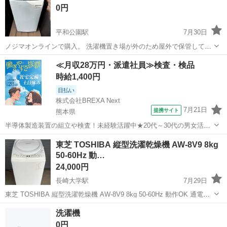
0円
平和公園駅
7月30日
ノジマオンラインで購入。 洗濯機置き場が外のため屋外で保管してお
ります。 ジャンク品のため、無償で引き渡しです。 取りに来ていただ
長崎
長崎市
平和公園駅
生活家電
≪月収28万円・派遣社員≫検査・検品
ける方優先
時給1,400円
日払い
株式会社BREXA Next
7月21日
提携サイト
熊本県
半導体製造装置の組立や検査！未経験活躍中★20代～30代の男女活躍
中★ワンルーム寮完備！赴任旅費会社負担！マイカー通勤OK！無料駐
熊本
その他
東芝 TOSHIBA 縦型洗濯乾燥機 AW-8V9 8kg
車場あり！正社員登用あり！《熊本県菊池郡大津町》 人気の工場のお
50-60Hz 動…
仕事 ◇半導体製造装置の組立...
24,000円
長崎大学駅
7月29日
東芝 TOSHIBA 縦型洗濯乾燥機 AW-8V9 8kg 50-60Hz 動作OK 通電OK
家電 洗濯機 家庭用家電 ZABOON ザブーン 全自動洗濯機 ◆メーカ
長崎
長崎市
長崎大学駅
生活家電
東芝
洗濯機
ー：東芝 ◆サイズ【素人採寸のため若干の誤差...
0円