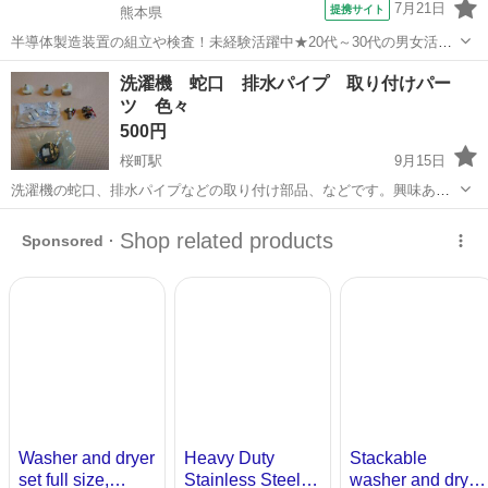
7月21日
提携サイト
熊本県
半導体製造装置の組立や検査！未経験活躍中★20代～30代の男女活躍
中★ワンルーム寮完備！赴任旅費会社負担！マイカー通勤OK！無料駐
熊本
その他
洗濯機 蛇口 排水パイプ 取り付けパー
車場あり！正社員登用あり！《熊本県菊池郡大津町》 人気の工場のお
ツ 色々
仕事 ◇半導体製造装置の組立...
500円
桜町駅
9月15日
洗濯機の蛇口、排水パイプなどの取り付け部品、などです。興味ある
人、格安でお譲り致します。
長崎
長崎市
桜町駅
生活家電
蛇口