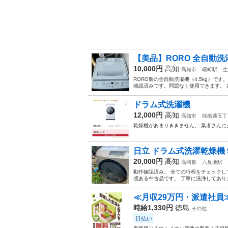
【美品】RORO 全自動洗濯
10,000円
高知
高知市
曙町駅
生
RORO製の全自動洗濯機（4.5kg）です。 
確認済みです。問題なく使用できます。 
ドラム式洗濯機
12,000円
高知
高知市
桟橋通五丁
乾燥機があまりききません。 業者さんに
日立 ドラム式洗濯乾燥機 9
20,000円
高知
高岡郡
六反地駅
動作確認済み。 全ての行程をチェックし
感ある中古品です。 丁寧に洗浄してあり
≪月収29万円・派遣社員
時給1,330円
徳島
その他
日払い