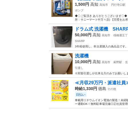
1,500円
高知
高知市
円行寺口駅
ポンプ
◆◇ご覧頂き ありがとうございます◇◆ 新
所：サニーマート中万々店) 【完璧をお
ドラム式 洗濯機 SHAR
50,000円
高知
高知市
桟橋通五丁
SHARP
3年程使用し、幹太君購入の為出品です。 2
洗濯機
10,000円
高知
高知市
薊野駅
生
引渡し
※対面引渡しが出来る方のみでお願いしま
≪月収29万円・派遣社員
時給1,330円
徳島
その他
日払い
車載用リチウムイオン電池の製造！未経験
ー通勤OK！無料駐車場完備◎正社員登用制