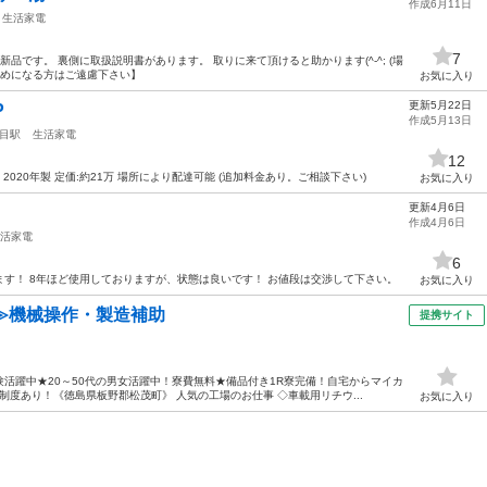
作成6月11日
生活家電
7
品です。 裏側に取扱説明書があります。 取りに来て頂けると助かります(^-^; (場
求めになる方はご遠慮下さい】
お気に入り
更新5月22日
P
作成5月13日
目駅
生活家電
12
020年製 定価:約21万 場所により配達可能 (追加料金あり。ご相談下さい)
お気に入り
更新4月6日
作成4月6日
活家電
6
す！ 8年ほど使用しておりますが、状態は良いです！ お値段は交渉して下さい。
お気に入り
≫機械操作・製造補助
提携サイト
活躍中★20～50代の男女活躍中！寮費無料★備品付き1R寮完備！自宅からマイカ
度あり！《徳島県板野郡松茂町》 人気の工場のお仕事 ◇車載用リチウ...
お気に入り