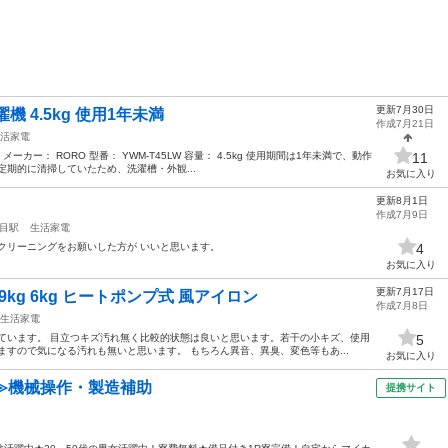
更新7月30日
機 4.5kg 使用1年未満
作成7月21日
活家電
メーカー： RORO 型番： YWM-T45LW 容量： 4.5kg 使用期間は1年未満で、動作
11
定期的に清掃していたため、洗濯槽・外観...
お気に入り
更新8月1日
作成7月9日
目駅
生活家電
クリーニングをお願いした方が いいと思います。
4
お気に入り
更新7月17日
kg 6kg ヒートポンプ式 風アイロン
作成7月8日
生活家電
ています。 目立つキズ汚れ無く比較的状態は良いと思います。若干の小キズ、使用
5
ますので気になる汚れも無いと思います。 もちろん異音、異臭、変色等もあ...
お気に入り
≫機械操作・製造補助
提携サイト