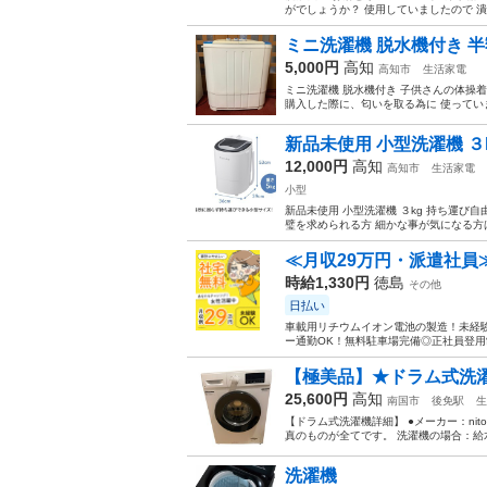
がでしょうか？ 使用していましたので 潰れ
ミニ洗濯機 脱水機付き 
5,000円
高知
高知市
生活家電
ミニ洗濯機 脱水機付き 子供さんの体操
購入した際に、匂いを取る為に 使っていま
新品未使用 小型洗濯機 
12,000円
高知
高知市
生活家電
小型
新品未使用 小型洗濯機 ３kg 持ち運び
璧を求められる方 細かな事が気になる方
≪月収29万円・派遣社員
時給1,330円
徳島
その他
日払い
車載用リチウムイオン電池の製造！未経験
ー通勤OK！無料駐車場完備◎正社員登用制
【極美品】★ドラム式洗濯機★
25,600円
高知
南国市
後免駅
生
【ドラム式洗濯機詳細】 ●メーカー：nitori
真のものが全てです。 洗濯機の場合：給水
洗濯機