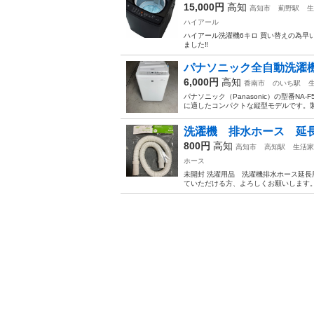
15,000円
高知
高知市
薊野駅
生
ハイアール
ハイアール洗濯機6キロ 買い替えの為早い
ました‼️
パナソニック全自動洗濯機
6,000円
高知
香南市
のいち駅
パナソニック（Panasonic）の型番N
に適したコンパクトな縦型モデルです。製品の
洗濯機 排水ホース 延長
800円
高知
高知市
高知駅
生活家
ホース
未開封 洗濯用品 洗濯機排水ホース延長用
ていただける方、よろしくお願いします