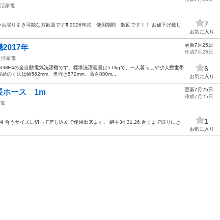
活家電
7
お取り引き可能な方歓迎です❣️ 2026年式 使用期間 数回です！！ お値下げ致し
お気に入り
更新7月25日
2017年
作成7月25日
生活家電
A-F50ME4の全自動電気洗濯機です。標準洗濯容量は5.0kgで、一人暮らしや少人数世帯
6
寸法は幅562mm、奥行き572mm、高さ880m...
お気に入り
更新7月25日
ホース 1m
作成7月25日
電
1
 合うサイズに切って差し込んで使用出来ます。 継手34.31.26 近くまで取りにき
。
お気に入り