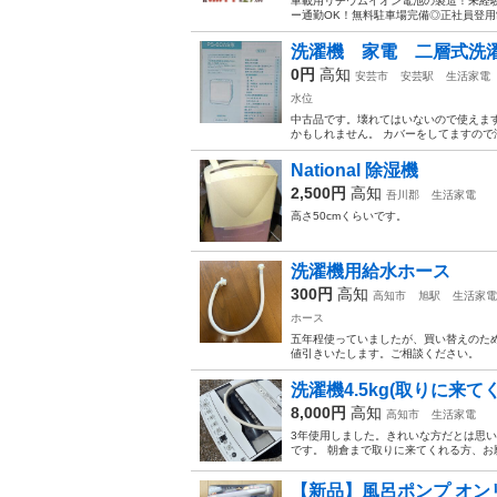
車載用リチウムイオン電池の製造！未経験
ー通勤OK！無料駐車場完備◎正社員登用制
洗濯機 家電 二層式洗
0円
高知
安芸市
安芸駅
生活家電
水位
中古品です。壊れてはいないので使えま
かもしれません。 カバーをしてますので
National 除湿機
2,500円
高知
吾川郡
生活家電
高さ50cmくらいです。
洗濯機用給水ホース
300円
高知
高知市
旭駅
生活家電
ホース
五年程使っていましたが、買い替えのため
値引きいたします。ご相談ください。
洗濯機4.5kg(取りに来て
8,000円
高知
高知市
生活家電
3年使用しました。きれいな方だとは思
です。 朝倉まで取りに来てくれる方、お願
【新品】風呂ポンプ オン