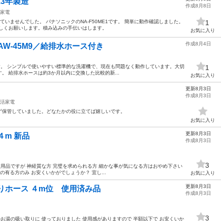
13年製造
作成8月8日
家電
いませんでした。 パナソニックのNA-F50ME1です。 簡単に動作確認しました。
1
ろしくお願いします。積み込みの手伝いはします。
お気に入り
作成8月4日
 AW-45M9／給排水ホース付き
M9 です。 シンプルで使いやすい標準的な洗濯機で、現在も問題なく動作しています。大切
1
。 給排水ホースは約3か月以内に交換した比較的新...
お気に入り
更新8月3日
作成8月3日
活家電
ず保管していました。どなたかの役に立てば嬉しいです。
お気に入り
更新8月3日
４m 新品
作成8月3日
3
使用品ですが 神経質な方 完璧を求められる方 細かな事が気になる方はおやめ下さい
の有る方のみ お安くいかがでしょうか？ 宜し...
お気に入り
更新8月3日
りホース ４m位 使用済み品
作成8月3日
3
のお湯の吸い取りに 使っておりました 使用感がありますので 半額以下で お安くいか