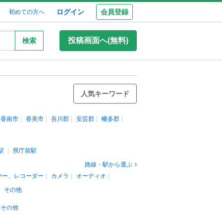
ログイン
会員登録
初めての方へ
投稿画面へ(無料)
検索
人気キーワード
香南市
香美市
吾川郡
安芸郡
幡多郡
駅
県庁前駅
路線・駅から選ぶ
ヤー、レコーダー
カメラ
オーディオ
その他
その他