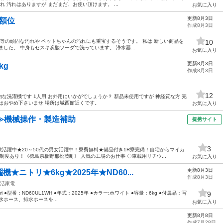
 汚れはありますが まだまだ、お使い頂けます。 ...
お気に入り
更新8月3日
半額位
作成8月3日
着等の頑固な汚れや ペットちゃんの汚れにも重宝するそうです。 私は 新しい商品を
10
した。 中身もセスキ炭酸ソーダで洗っています。 浄水器...
お気に入り
更新8月3日
３kg
作成8月3日
12
自由な洗濯機です 1人用 お外用にいかがでしょうか？ 新品未使用ですが 神経質な方 完
はおやめ下さいませ 場所は城西館近くです。
お気に入り
≫機械操作・製造補助
提携サイト
3
活躍中★20～50代の男女活躍中！寮費無料★備品付き1R寮完備！自宅からマイカ
度あり！《徳島県板野郡松茂町》 人気の工場のお仕事 ◇車載用リチウ...
お気に入り
更新8月3日
ニトリ★6kg★2025年★ND60...
作成8月3日
活家電
 ●型番：ND60UL1WH ●年式：2025年 ●カラー:ホワイト ●容量：6kg ●付属品：写
9
ホース、排水ホースを...
お気に入り
更新8月8日
作成7月28日