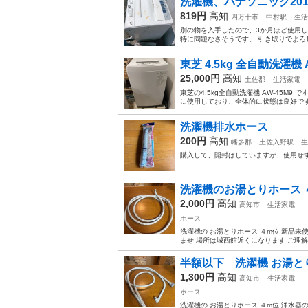
洗濯機、パナソニック20
819円
高知
四万十市
中村駅
生活
別の物を入手したので、3か月ほど使用して
特に問題なさそうです。 引き取りでよ
東芝 4.5kg 全自動洗濯機
25,000円
高知
土佐郡
生活家電
東芝の4.5kg全自動洗濯機 AW-45
に使用しており、全体的に状態は良好です
洗濯機排水ホース
200円
高知
幡多郡
土佐入野駅
生
購入して、開封はしていますが、使用せ
洗濯機のお湯とりホース 
2,000円
高知
高知市
生活家電
ホース
洗濯機の お湯とりホース ４m位 新品未
ませ 場所は城西館近くになります ご理解
半額以下 洗濯機 お湯と
1,300円
高知
高知市
生活家電
ホース
洗濯機の お湯とりホース ４m位 浄水器