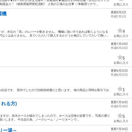
活躍中★20～50代の男女活躍中！寮費無料★備品付き1R寮完備！自宅からマイカ
度あり！《徳島県板野郡松茂町》 人気の工場のお仕事 ◇車載用リチウ...
お気に入り
更新8月2日
濯機
作成7月1日
4
すが、水位の『高』のレバーが動きません。 機械に強い方であれば動くようになる
汚なくはありません。 見ていただいて購入するかどうか検討していてだいて構い...
お気に入り
更新7月19日
作成6月24日
5
お気に入り
更新6月22日
作成6月22日
1
出品です。 室内でしたので比較的綺麗だと思います。 他の商品と同時お取引でお
お気に入り
更新7月16日
くれる方)
作成6月19日
いますが、排水ホースが破れてしまったので、ホースは交換が必要です。 写真の通り
5
いします。 中古品の為、ノークレーム・ノーリターンで...
お気に入り
更新7月24日
リー湯～