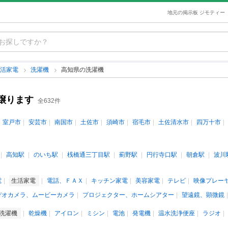
地元の掲示板 ジモティー
生活家電
洗濯機
高知県の洗濯機
譲ります
全632件
室戸市
安芸市
南国市
土佐市
須崎市
宿毛市
土佐清水市
四万十市
高知駅
のいち駅
桟橋通三丁目駅
薊野駅
円行寺口駅
朝倉駅
波川
電
生活家電
電話、ＦＡＸ
キッチン家電
美容家電
テレビ
映像プレー
デオカメラ、ムービーカメラ
プロジェクター、ホームシアター
望遠鏡、顕微鏡
洗濯機
乾燥機
アイロン
ミシン
電池
発電機
温水洗浄便座
ラジオ