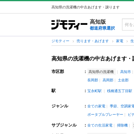
高知県の洗濯機の中古あげます・譲ります
高知版
都道府県選択
ジモティー
売ります・あげます
家電
高知県の洗濯機の中古あげます・
市区郡
：
高知県の洗濯機
高知市
長岡郡
高岡郡
土佐郡
駅
：
宝永町駅
桟橋通五丁目駅
ジャンル
：
全ての家電
季節、空調家
ポータブルプレーヤー
ビ
サブジャンル
：
全ての生活家電
掃除機