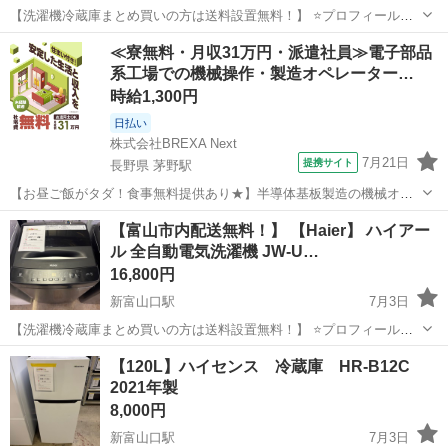
【洗濯機冷蔵庫まとめ買いの方は送料設置無料！】 ⭐️プロフィールを
お読みになってから、ご連絡下さい！ 倉庫にスタッフ常駐しており
富山
富山市
新富山口駅
生活家電
階段
≪寮無料・月収31万円・派遣社員≫電子部品
ません！ アポイントなしでの直接の訪問はお控えくださいませ！ ま
系工場での機械操作・製造オペレーター…
た隣にある大きな倉庫は別会社...
時給1,300円
日払い
株式会社BREXA Next
7月21日
提携サイト
長野県 茅野駅
【お昼ご飯がタダ！食事無料提供あり★】半導体基板製造の機械オペ
レーターや検査作業！未経験活躍中★カップル＆友達同士の応募OK！
長野
茅野市
茅野駅
その他
【富山市内配送無料！】 【Haier】 ハイアー
赴任旅費会社負担★嬉しい無料送迎◎正社員登用制度あり！マイカー
ル 全自動電気洗濯機 JW-U…
通勤OK！無料駐車場完備！《長野県茅...
16,800円
新富山口駅
7月3日
【洗濯機冷蔵庫まとめ買いの方は送料設置無料！】 ⭐️プロフィールを
お読みになってから、ご連絡下さい！ 倉庫にスタッフ常駐しており
富山
富山市
新富山口駅
生活家電
階段
【120L】ハイセンス 冷蔵庫 HR-B12C
ません！ アポイントなしでの直接の訪問はお控えくださいませ！ ま
2021年製
た隣にある大きな倉庫は別会社...
8,000円
新富山口駅
7月3日