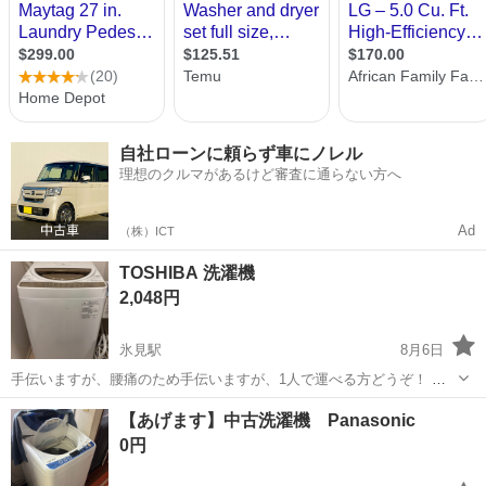
自社ローンに頼らず車にノレル
理想のクルマがあるけど審査に通らない方へ
Ad
（株）ICT
TOSHIBA 洗濯機
2,048円
氷見駅
8月6日
手伝いますが、腰痛のため手伝いますが、1人で運べる方どうぞ！ 不
具合等なく使えています。 使用に伴う小傷等はあります。 ◯おしゃれ
富山
氷見市
氷見駅
生活家電
【あげます】中古洗濯機 Panasonic
着モード搭載 今回大型のものに買い替えるため出品します。 自宅まで
0円
取りに来てくださーい。...