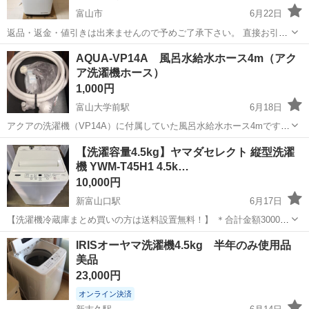
富山市
6月22日
返品・返金・値引きは出来ませんので予めご了承下さい。 直接お引き
取り出来る方限定にてお願い致します。 富山市からになります。 日立
富山
富山市
生活家電
ビートウォッシュ
AQUA-VP14A 風呂水給水ホース4m（アク
ビートウォッシュBW-90E 2019年製を2020年11月に新品購入しており
ア洗濯機ホース）
ます。 ...
1,000円
富山大学前駅
6月18日
アクアの洗濯機（VP14A）に付属していた風呂水給水ホース4mです。
新品です。 一切使わないので売ります。 写真のものが全てです。
富山
富山市
富山大学前駅
生活家電
ホース
【洗濯容量4.5kg】ヤマダセレクト 縦型洗濯
機 YWM-T45H1 4.5k…
10,000円
新富山口駅
6月17日
【洗濯機冷蔵庫まとめ買いの方は送料設置無料！】 ＊合計金額30000
円以上 安心の1ヶ月保証！ 購入頂いてから、1ヶ月間は保証対象期間に
富山
富山市
新富山口駅
生活家電
IRISオーヤマ洗濯機4.5kg 半年のみ使用品
しております。 ＊エアコンに関しては保証対象外になります。 ⭐️プロ
美品
フィールをお読...
23,000円
オンライン決済