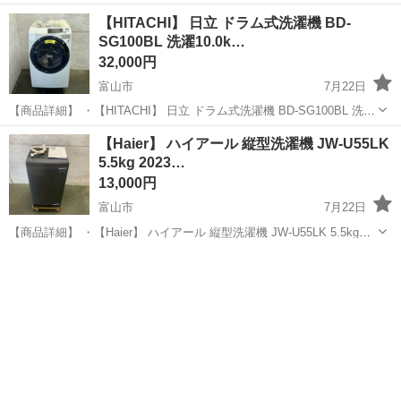
お読みになってから、ご連絡下さい！ 倉庫にスタッフ常駐しており
富山
富山市
新富山口駅
生活家電
階段
【HITACHI】 日立 ドラム式洗濯機 BD-
ません！ アポイントなしでの直接の訪問はお控えくださいませ！ ま
SG100BL 洗濯10.0k…
た隣にある大きな倉庫は別会社...
32,000円
富山市
7月22日
【商品詳細】 ・【HITACHI】 日立 ドラム式洗濯機 BD-SG100BL 洗濯
10.0kg 乾燥6.0kg 2018年製 動作確認済み 電気洗濯 生活家電 洗濯機
富山
富山市
生活家電
ドラム式洗濯機
【Haier】 ハイアール 縦型洗濯機 JW-U55LK
ホワイト A2719 ・動作確認済みに...
5.5kg 2023…
13,000円
富山市
7月22日
【商品詳細】 ・【Haier】 ハイアール 縦型洗濯機 JW-U55LK 5.5kg
2023年製 動作確認済み 全自動電気洗濯機 生活家電 洗濯機 A2717 ・
富山
富山市
生活家電
ハイアール
動作確認済みになります。 ・サイズ（約）...