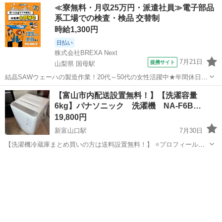
≪寮無料・月収25万円・派遣社員≫電子部品
系工場での検査・検品 交替制
時給1,300円
日払い
株式会社BREXA Next
7月21日
提携サイト
山梨県 国母駅
結晶SAWウェーハの製造作業！20代～50代の女性活躍中★年間休日
120日＆土日祝休み！クリーンルーム内でのお仕事！日払い制度利用可
山梨
国母駅
その他
【富山市内配送設置無料！】【洗濯容量
◎正社員登用制度あり！マイカー通勤可！《山梨県中巨摩郡昭和町》
6kg】パナソニック 洗濯機 NA-F6B…
人気の工場のお仕事 ◇結晶...
19,800円
新富山口駅
7月30日
【洗濯機冷蔵庫まとめ買いの方は送料設置無料！】 ⭐️プロフィールを
お読みになってから、ご連絡下さい！ 倉庫にスタッフ常駐しており
富山
富山市
新富山口駅
生活家電
階段
ません！ アポイントなしでの直接の訪問はお控えくださいませ！ ま
た隣にある大きな倉庫は別会社...