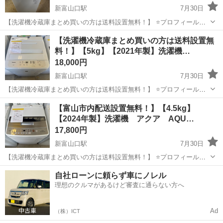
新富山口駅
7月30日
【洗濯機冷蔵庫まとめ買いの方は送料設置無料！】 ⭐️プロフィールを
お読みになってから、ご連絡下さい！ 倉庫にスタッフ常駐しており
富山
富山市
新富山口駅
生活家電
Hisense
【洗濯機冷蔵庫まとめ買いの方は送料設置無
ません！ アポイントなしでの直接の訪問はお控えくださいませ！ ま
料！】【5kg】【2021年製】洗濯機…
た隣にある大きな倉庫は別会社...
18,000円
新富山口駅
7月30日
【洗濯機冷蔵庫まとめ買いの方は送料設置無料！】 ⭐️プロフィールを
お読みになってから、ご連絡下さい！ 倉庫にスタッフ常駐しており
富山
富山市
新富山口駅
生活家電
階段
【富山市内配送設置無料！】【4.5kg】
ません！ アポイントなしでの直接の訪問はお控えくださいませ！ ま
【2024年製】洗濯機 アクア AQU…
た隣にある大きな倉庫は別会社...
17,800円
新富山口駅
7月30日
【洗濯機冷蔵庫まとめ買いの方は送料設置無料！】 ⭐️プロフィールを
お読みになってから、ご連絡下さい！ 倉庫にスタッフ常駐しており
富山
富山市
新富山口駅
生活家電
階段
自社ローンに頼らず車にノレル
ません！ アポイントなしでの直接の訪問はお控えくださいませ！ ま
理想のクルマがあるけど審査に通らない方へ
た隣にある大きな倉庫は別会社...
Ad
（株）ICT