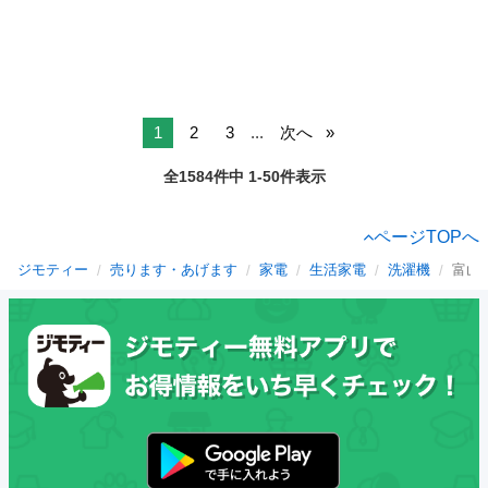
1
2
3
...
次へ
全1584件中 1-50件表示
ページTOPへ
ジモティー
売ります・あげます
家電
生活家電
洗濯機
富山