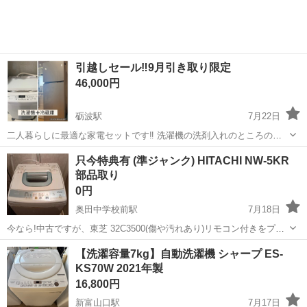
引越しセール‼️9月引き取り限定
46,000円
砺波駅
7月22日
二人暮らしに最適な家電セットです‼️ 洗濯機の洗剤入れのところの
み、画像のように透明のガムテープをつけないと蓋があいてしまうこ
富山
砺波市
砺波駅
生活家電
只今特典有 (準ジャンク) HITACHI NW-5KR
とがあります。 その他は問題なく使えます♩まとめて引き取り希望で
部品取り
すが、単品の場合はお伝えください。...
0円
奥田中学校前駅
7月18日
今なら!中古ですが、東芝 32C3500(傷や汚れあり)リモコン付きをプレ
ゼントします! 動作確認済みです。 メインは古い洗濯機です。 正直ま
富山
富山市
奥田中学校前駅
生活家電
部品取り
【洗濯容量7kg】自動洗濯機 シャープ ES-
だ使えるんですが、脱水のときの音が多少大きいと思います。それ以
KS70W 2021年製
外の洗いとすすぎは...
16,800円
新富山口駅
7月17日