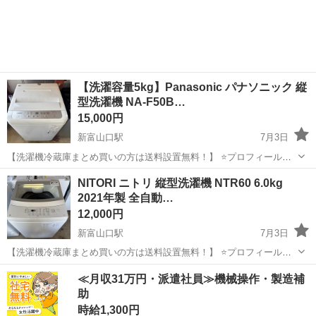
富山
富山市
新富山口駅
生活家電
階段
ません！ アポイントなしでの直接の訪問はお控えくださいませ！ ま
た隣にある大きな倉庫は別会社...
【洗濯容量5kg】Panasonic パナソニック 縦
型洗濯機 NA-F50B…
15,000円
新富山口駅
7月3日
【洗濯機冷蔵庫まとめ買いの方は送料設置無料！】 ⭐️プロフィールを
お読みになってから、ご連絡下さい！ 倉庫にスタッフ常駐しており
富山
富山市
新富山口駅
生活家電
階段
NITORI ニトリ 縦型洗濯機 NTR60 6.0kg
ません！ アポイントなしでの直接の訪問はお控えくださいませ！ ま
2021年製 全自動…
た隣にある大きな倉庫は別会社...
12,000円
新富山口駅
7月3日
【洗濯機冷蔵庫まとめ買いの方は送料設置無料！】 ⭐️プロフィールを
お読みになってから、ご連絡下さい！ 倉庫にスタッフ常駐しており
富山
富山市
新富山口駅
生活家電
NTR
≪月収31万円・派遣社員≫機械操作・製造補
ません！ アポイントなしでの直接の訪問はお控えくださいませ！ ま
助
た隣にある大きな倉庫は別会社...
時給1,300円