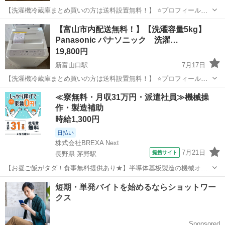
【洗濯機冷蔵庫まとめ買いの方は送料設置無料！】 ⭐️プロフィールを
お読みになってから、ご連絡下さい！ 倉庫にスタッフ常駐しており
富山
富山市
新富山口駅
生活家電
階段
【富山市内配送無料！】【洗濯容量5kg】
ません！ アポイントなしでの直接の訪問はお控えくださいませ！ ま
Panasonic パナソニック 洗濯…
た隣にある大きな倉庫は別会社...
19,800円
新富山口駅
7月17日
【洗濯機冷蔵庫まとめ買いの方は送料設置無料！】 ⭐️プロフィールを
お読みになってから、ご連絡下さい！ 倉庫にスタッフ常駐しており
富山
富山市
新富山口駅
生活家電
階段
≪寮無料・月収31万円・派遣社員≫機械操
ません！ アポイントなしでの直接の訪問はお控えくださいませ！ ま
作・製造補助
た隣にある大きな倉庫は別会社...
時給1,300円
日払い
株式会社BREXA Next
7月21日
提携サイト
長野県 茅野駅
【お昼ご飯がタダ！食事無料提供あり★】半導体基板製造の機械オペ
レーターや検査作業！未経験活躍中★カップル＆友達同士の応募OK！
長野
茅野市
茅野駅
その他
赴任旅費会社負担★嬉しい無料送迎◎正社員登用制度あり！マイカー
通勤OK！無料駐車場完備！《長野県茅...