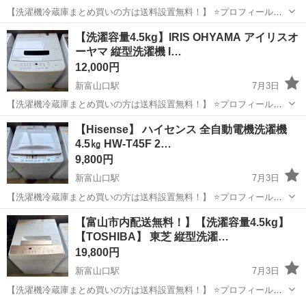
【洗濯機冷蔵庫まとめ買いの方は送料設置無料！】 ⭐️プロフィールを
お読みになってから、ご連絡下さい！ 倉庫にスタッフ常駐しており
富山
富山市
新富山口駅
生活家電
階段
【洗濯容量4.5kg】IRIS OHYAMA アイリスオ
ません！ アポイントなしでの直接の訪問はお控えくださいませ！ ま
ーヤマ 縦型洗濯機 I…
た隣にある大きな倉庫は別会社...
12,000円
新富山口駅
7月3日
【洗濯機冷蔵庫まとめ買いの方は送料設置無料！】 ⭐️プロフィールを
お読みになってから、ご連絡下さい！ 倉庫にスタッフ常駐しており
富山
富山市
新富山口駅
生活家電
IRIS
【Hisense】 ハイセンス 全自動電機洗濯機
ません！ アポイントなしでの直接の訪問はお控えくださいませ！ ま
4.5㎏ HW-T45F 2…
た隣にある大きな倉庫は別会社...
9,800円
新富山口駅
7月3日
【洗濯機冷蔵庫まとめ買いの方は送料設置無料！】 ⭐️プロフィールを
お読みになってから、ご連絡下さい！ 倉庫にスタッフ常駐しており
富山
富山市
新富山口駅
生活家電
Hisense
【富山市内配送無料！】【洗濯容量4.5kg】
ません！ アポイントなしでの直接の訪問はお控えくださいませ！ ま
【TOSHIBA】 東芝 縦型洗濯…
た隣にある大きな倉庫は別会社...
19,800円
新富山口駅
7月3日
【洗濯機冷蔵庫まとめ買いの方は送料設置無料！】 ⭐️プロフィールを
お読みになってから、ご連絡下さい！ 倉庫にスタッフ常駐しており