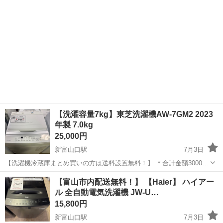
【洗濯容量7kg】東芝洗濯機AW-7GM2 2023
年製 7.0kg
25,000円
新富山口駅
7月3日
【洗濯機冷蔵庫まとめ買いの方は送料設置無料！】 ＊合計金額30000
円以上 安心の1ヶ月保証！ 購入頂いてから、1ヶ月間は保証対象期間に
富山
富山市
新富山口駅
生活家電
【富山市内配送無料！】 【Haier】 ハイアー
しております。 ＊エアコンに関しては保証対象外になります。 ⭐️プロ
ル 全自動電気洗濯機 JW-U…
フィールをお読...
15,800円
新富山口駅
7月3日