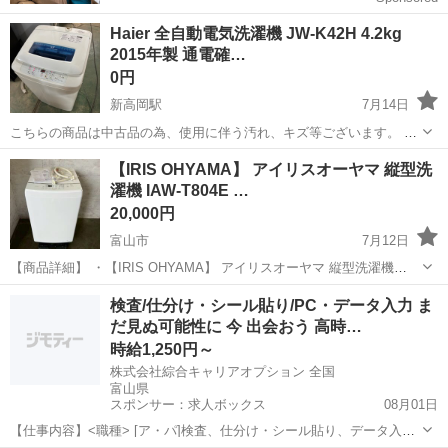
Haier 全自動電気洗濯機 JW-K42H 4.2kg
2015年製 通電確…
0円
新高岡駅
7月14日
こちらの商品は中古品の為、使用に伴う汚れ、キズ等ございます。 ご
理解のある方のみご購入お願いいたします。 ※気になる事がございま
富山
高岡市
新高岡駅
生活家電
商品
【IRIS OHYAMA】 アイリスオーヤマ 縦型洗
したら、お気軽にメール下さい。 ※商品を見てから購入可能です。
濯機 IAW-T804E …
〇待...
20,000円
富山市
7月12日
【商品詳細】 ・【IRIS OHYAMA】 アイリスオーヤマ 縦型洗濯機
IAW-T804E 8.0kg 2024年製 動作確認済み 電気洗濯 生活家電 洗濯機
富山
富山市
生活家電
IRIS
検査/仕分け・シール貼り/PC・データ入力 ま
ホワイト A2624 ・動作確認済みになります...
だ見ぬ可能性に 今 出会おう 高時…
時給1,250円～
株式会社綜合キャリアオプション 全国
富山県
スポンサー：求人ボックス
08月01日
【仕事内容】<職種> [ア・パ]検査、仕分け・シール貼り、データ入