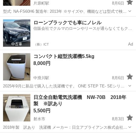
片原町駅
8月6日
型式: NA-FS60H6 製造年: 2013年 ※サイズや、機能などは型式で検索
していただけたら、わかると思います！ 【商品の状態について】 ・1
富山
高岡市
片原町駅
生活家電
ローンブラックでも車にノレル
ヶ月ほど前まで使用していました。見た目は意外とキレイです。 ...
信販会社でクルマのローンやリースが通らなくてもクル
マをご利用いただけるサービスがあります！
Ad
（株）ICT
コンパクト縦型洗濯機5.5kg
8,000円
中滑川駅
8月6日
2025年9月に新品で購入した洗濯機です。 ONE STEP TE- SEシリー
ズ 5.5kg 2025年製 一人暮らし向き、コンパクトな縦型です。 取扱
富山
滑川市
中滑川駅
生活家電
日立全自動電気洗濯機 NW-70B 2018年
説明書あります。 防振かさ上げ台4個付き 【購入時価格】18,980円...
製 ※訳あり
5,500円
射水市
8月3日
2018年製 訳あり 洗濯機 メーカー：日立アプライアンス株式会社
型番：NW-70B 状態：くず取りネット、右下脚なし カラー：ホワイト
富山
射水市
生活家電