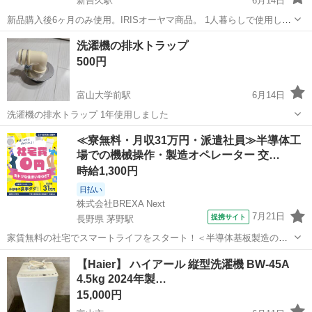
新吉久駅
6月14日
新品購入後6ヶ月のみ使用。IRISオーヤマ商品。 1人暮らしで使用して
いました。4.5kg 引き取り日はご都合あわせますので、ご相談下さ
富山
射水市
新吉久駅
生活家電
都合
洗濯機の排水トラップ
い。 間違えて、オンライン決済表示になってますが、現地支払いでお
500円
願いします。
富山大学前駅
6月14日
洗濯機の排水トラップ 1年使用しました
富山
富山市
富山大学前駅
生活家電
≪寮無料・月収31万円・派遣社員≫半導体工
場での機械操作・製造オペレーター 交…
時給1,300円
日払い
株式会社BREXA Next
7月21日
提携サイト
長野県 茅野駅
家賃無料の社宅でスマートライフをスタート！＜半導体基板製造の機
械操作・検査＞ランチ代もかからないオトクな職場◎／稼ぎもしっか
長野
茅野市
茅野駅
その他
【Haier】 ハイアール 縦型洗濯機 BW-45A
り！月収例31万円／長野県茅野市 半導体基板の製造・検査 クリーンル
4.5kg 2024年製…
ーム内で、半導体基板の製造や検...
15,000円