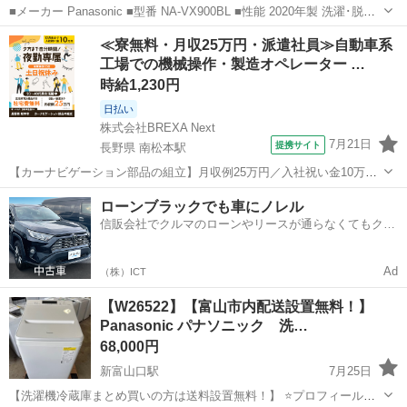
■メーカー Panasonic ■型番 NA-VX900BL ■性能 2020年製 洗濯･脱水
容量 11kg 乾燥容量 6kg 汚れ移りを抑える「2度洗い」モード搭載。
富山
富山市
生活家電
≪寮無料・月収25万円・派遣社員≫自動車系
お湯で衣類を洗う「温水泡...
工場での機械操作・製造オペレーター …
時給1,230円
日払い
株式会社BREXA Next
7月21日
提携サイト
長野県 南松本駅
【カーナビゲーション部品の組立】月収例25万円／入社祝い金10万
円！／うれしい土日祝休み★年間休日125日／稼げる夜勤専属！日払い
長野
松本市
南松本駅
その他
ローンブラックでも車にノレル
OK！ 人気の工場のお仕事 ◇カーナビゲーション部品の組立◇ ■ 業務
信販会社でクルマのローンやリースが通らなくてもクル
内容 車載用カーナビゲ...
マをご利用いただけるサービスがあります！
Ad
（株）ICT
【W26522】【富山市内配送設置無料！】
Panasonic パナソニック 洗…
68,000円
新富山口駅
7月25日
【洗濯機冷蔵庫まとめ買いの方は送料設置無料！】 ⭐️プロフィールを