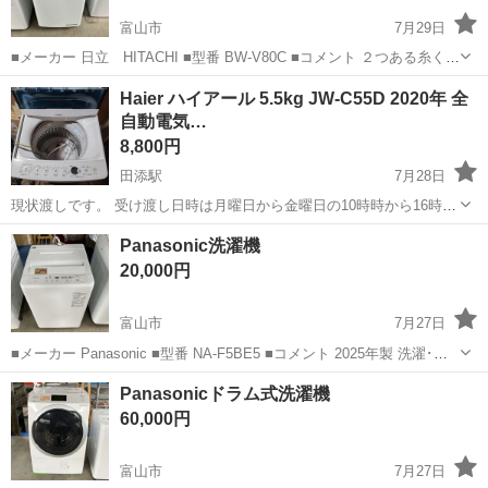
富山市
7月29日
■メーカー 日立 HITACHI ■型番 BW-V80C ■コメント ２つある糸くず
フィルターのうち１つがありません。 2018年製 洗濯･脱水容量 8kg 動
富山
富山市
生活家電
リユース
Haier ハイアール 5.5kg JW-C55D 2020年 全
作確認済み。 クリーニング済みです。 ...
自動電気…
8,800円
田添駅
7月28日
現状渡しです。 受け渡し日時は月曜日から金曜日の10時時から16時の
お時間で受け渡しとなります。 日祝日は対応不可です。 お問い合わせ
富山
富山市
田添駅
生活家電
Panasonic洗濯機
に受取希望日時を含めご連絡をお願いいたします。 配達ご希望の場合
20,000円
は別途送料がかかります。...
富山市
7月27日
■メーカー Panasonic ■型番 NA-F5BE5 ■コメント 2025年製 洗濯･脱
水容量 5kg 動作確認済み。 クリーニング済みです。 富山市のアンテ
富山
富山市
生活家電
Panasonic
Panasonicドラム式洗濯機
ィーク・リユースショップ「トベラ」に...
60,000円
富山市
7月27日