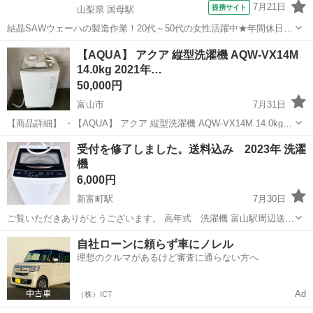
7月21日
提携サイト
山梨県 国母駅
結晶SAWウェーハの製造作業！20代～50代の女性活躍中★年間休日
120日＆土日祝休み！クリーンルーム内でのお仕事！日払い制度利用可
山梨
国母駅
その他
【AQUA】 アクア 縦型洗濯機 AQW-VX14M
◎正社員登用制度あり！マイカー通勤可！《山梨県中巨摩郡昭和町》
14.0kg 2021年…
人気の工場のお仕事 ◇結晶...
50,000円
富山市
7月31日
【商品詳細】 ・【AQUA】 アクア 縦型洗濯機 AQW-VX14M 14.0kg
2021年製 動作確認済み 電気洗濯 生活家電 洗濯機 ホワイト A2828 ・
富山
富山市
生活家電
AQW
受付を修了しました。送料込み 2023年 洗濯
動作確認済みになります。 ・サイズ（約...
機
6,000円
新富町駅
7月30日
ご覧いただきありがとうございます。 高年式 洗濯機 富山駅周辺送料
無料 それ以外は別途送料かかります。 動作確認済み 商品状態：写
富山
富山市
新富町駅
生活家電
自社ローンに頼らず車にノレル
真でご確認下さい。 保管、使用に伴い傷汚れがあるかもしれませんの
理想のクルマがあるけど審査に通らない方へ
でお買い得価格にて出品い...
Ad
（株）ICT