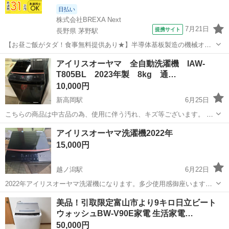
日払い
株式会社BREXA Next
7月21日
提携サイト
長野県 茅野駅
【お昼ご飯がタダ！食事無料提供あり★】半導体基板製造の機械オペ
レーターや検査作業！未経験活躍中★カップル＆友達同士の応募OK！
長野
茅野市
茅野駅
その他
アイリスオーヤマ 全自動洗濯機 IAW-
赴任旅費会社負担★嬉しい無料送迎◎正社員登用制度あり！マイカー
T805BL 2023年製 8kg 通…
通勤OK！無料駐車場完備！《長野県茅...
10,000円
新高岡駅
6月25日
こちらの商品は中古品の為、使用に伴う汚れ、キズ等ございます。 ご
理解のある方のみご購入お願いいたします。 ※気になる事がございま
富山
高岡市
新高岡駅
生活家電
アイリスオーヤマ
アイリスオーヤマ洗濯機2022年
したら、お気軽にメール下さい。 ※商品を見てから購入可能です。 〇
15,000円
待ち合わせ場所...
越ノ潟駅
6月22日
2022年アイリスオーヤマ洗濯機になります。多少使用感御座いますが
気になられた方如何でしょうか？ ※運搬要相談※
富山
射水市
越ノ潟駅
生活家電
アイリスオーヤマ
美品！引取限定富山市より9キロ日立ビート
ウォッシュBW-V90E家電 生活家電…
50,000円