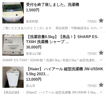
力、タイピング(PC・パソコン・インターネット) <雇用形態> アルバ
アルバイト・パート
受付を終了致しました。洗濯機
イト・パート <給与> [ア・パ]時給1,250円～ 交通費:一部支給 日払い
1,500円
OK!/ ご紹介...
新富町駅
7月6日
ご覧いただきありがとうございます。 商品状態：可動確認済み その他
外装につきましては 写真にてご確認下さい。 保管、使用に伴い傷汚れ
富山
富山市
新富町駅
生活家電
【洗濯容量6.5kg】【美品！】SHARP ES-
があるかもお買い得価格にて出品いたします。 写真を参考下さい。
TX6H 洗濯機 シャープ …
可動確認済み ※中古商...
30,000円
新富山口駅
7月4日
SHARP ES-TX6H * 2024年製 * 洗濯6.5kg／乾燥3.5kg * 縦型洗濯乾燥
機 * 穴なし槽（黒カビが入りにくく節水） * 槽クリーン・時短コー
富山
富山市
新富山口駅
生活家電
階段
【Haier】 ハイアール 縦型洗濯機 JW-U55HK
ス・ほぐし運転搭載 【洗濯機冷蔵庫まとめ買いの方は...
5.5kg 2023…
13,000円
富山市
7月4日
【商品詳細】 ・【Haier】 ハイアール 縦型洗濯機 JW-U55HK 5.5kg
2023年製 動作確認済み 全自動電気洗濯機 生活家電 洗濯機 ホワイト
富山
富山市
生活家電
ハイアール
A2539 ・動作確認済みになります。 ・...