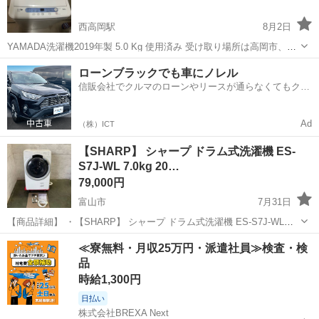
西高岡駅
8月2日
YAMADA洗濯機2019年製 5.0 Kg 使用済み 受け取り場所は高岡市、野
村.
富山
高岡市
西高岡駅
生活家電
ローンブラックでも車にノレル
信販会社でクルマのローンやリースが通らなくてもクル
マをご利用いただけるサービスがあります！
Ad
（株）ICT
【SHARP】 シャープ ドラム式洗濯機 ES-
S7J-WL 7.0kg 20…
79,000円
富山市
7月31日
【商品詳細】 ・【SHARP】 シャープ ドラム式洗濯機 ES-S7J-WL
7.0kg 2024年製 動作確認済み 電気洗濯 生活家電 洗濯機 ホワイト
富山
富山市
生活家電
ドラム式洗濯機
≪寮無料・月収25万円・派遣社員≫検査・検
A2829 ・動作確認済みになります。 ・サイ...
品
時給1,300円
日払い
株式会社BREXA Next