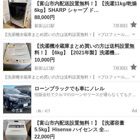
【富山市内配送設置無料！】【洗濯11kg/乾燥
6kg】SHARP シャープ ド…
88,000円
新富山口駅
7月30日
【洗濯機冷蔵庫まとめ買いの方は送料設置無料！】 ⭐️プロフィールを
お読みになってから、ご連絡下さい！ 倉庫にスタッフ常駐しており
富山
富山市
新富山口駅
生活家電
階段
【洗濯機冷蔵庫まとめ買いの方は送料設置無
ません！ アポイントなしでの直接の訪問はお控えくださいませ！ ま
料！】【6kg】【2021年製】洗濯機…
た隣にある大きな倉庫は別会社...
10,000円
新富山口駅
7月30日
【洗濯機冷蔵庫まとめ買いの方は送料設置無料！】 ⭐️プロフィールを
お読みになってから、ご連絡下さい！ 倉庫にスタッフ常駐しており
富山
富山市
新富山口駅
生活家電
YAMADA
ローンブラックでも車にノレル
ません！ アポイントなしでの直接の訪問はお控えくださいませ！ ま
信販会社でクルマのローンやリースが通らなくてもクル
た隣にある大きな倉庫は別会社...
マをご利用いただけるサービスがあります！
Ad
（株）ICT
【富山市内配送設置無料！】【洗濯容量
5.5kg】Hisense ハイセンス 全…
22,000円