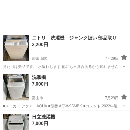
ニトリ 洗濯機 ジャンク扱い 部品取り
2,200円
南富山駅
7月29日
見た目は美品です。 水漏れします 他にも不具合あるかも知れません
部品取りにでもいかがですか。
富山
富山市
南富山駅
生活家電
ジャンク
洗濯機
7,000円
富山市
7月29日
■メーカー アクア AQUA ■型番 AQW-S5MBK ■コメント 2022年製
洗濯･脱水容量 5kg 動作確認済み。 クリーニング済みです。 富山市の
富山
富山市
生活家電
MBK
日立洗濯機
アンティーク・リユースショップ「トベラ」に取り...
7,000円