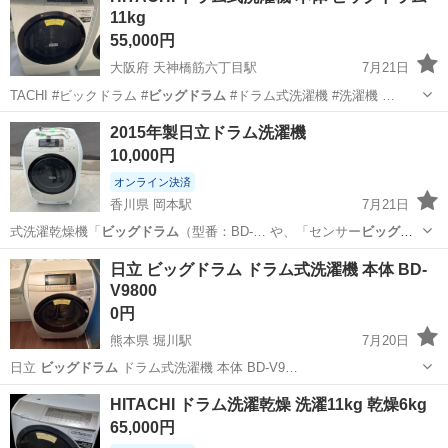
11kg
300円～の格安食堂あり！《佐...
55,000円
大阪府 天神橋筋六丁目駅
7月21日
TACHI #ビックドラム #
ビッグドラム
#ドラム式洗濯機 #洗濯機 …
大阪
大阪市
天神橋筋六丁目駅
生活家電
2015年製日立ドラム洗濯機
ドラム式洗濯機
10,000円
オンライン決済
香川県 岡本駅
7月21日
式洗濯乾燥機「
ビッグドラム
（型番：BD-… や、「センサー
ビッグド
ラム
洗浄」などが搭…
香川
高松市
岡本駅
生活家電
日立 ビッグドラム ドラム式洗濯機 本体 BD-
V9800
0円
熊本県 堀川駅
7月20日
日立
ビッグドラム
ドラム式洗濯機 本体 BD-V9…
熊本
熊本市
堀川駅
生活家電
ビッグドラム
HITACHI ドラム洗濯乾燥 洗濯11kg 乾燥6kg
65,000円