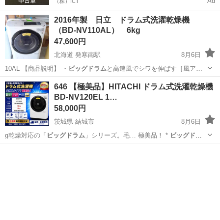
Ad
（株）ICT
2016年製 日立 ドラム式洗濯乾燥機
（BD-NV110AL） 6kg
47,600円
北海道 発寒南駅
8月6日
10AL 【商品説明】 ・
ビッグドラム
と高速風でシワを伸ばす［風アイ
ロン…
北海道
札幌市
発寒南駅
生活家電
646 【極美品】HITACHI ドラム式洗濯乾燥機
BD-NV120EL 1…
58,000円
茨城県 結城市
8月6日
g乾燥対応の「
ビッグドラム
」シリーズ。毛… 極美品！ *
ビッグドラ
ム
搭載 * 大容…
茨城
結城市
生活家電