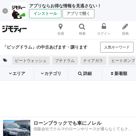
アプリならお得な情報を見逃さない！
インストール
アプリで開く
全国
検索
ログイン
投稿
「ビッグドラム」の中古あげます・譲ります
人気キーワード
ビートウォッシュ
プチドラム
ナイアガラ
ヒートポンプ
エリア
カテゴリ
詳細
新着順
ローンブラックでも車にノレル
信販会社でクルマのローンやリースが通らなくてもクル
マをご利用いただけるサービスがあります！