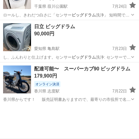
千葉県 葭川公園駅
7月24日
ロールし、きわだつ白さに「センサー
ビッグドラム
洗浄」 短時間で、
しっかり洗ってき…
千葉
千葉市
葭川公園駅
生活家電
日立 ビッグドラム
90,000円
愛知県 亀島駅
7月23日
し、ふんわりと仕上げます。センサー
ビッグドラム
洗浄: センサーで衣
類の布質や量を…
愛知
名古屋市
亀島駅
生活家電
配達可能〜 スーパーカブ90 ビッグドラム
179,900円
オンライン決済
香川県 志度駅
7月22日
香川県からです！ 販売証明書ありますので、最寄りの市役所で名義
登録よろしくお願い致します。 走る 曲がる 止まる OK アイドリ
香川
さぬき市
志度駅
ホンダ
ビッグドラム
ングテスト OK セル、キック 始動 OK ウィンカー ヘッドライ
ト OK バ...