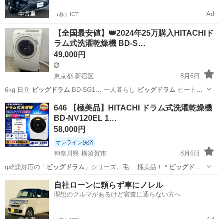
Ad
（株）ICT
【全国最安値】👑2024年25万購入HITACHIド
ラム式洗濯乾燥機 BD-S…
49,000円
東京都 新宿区
8月6日
6kg 日立
ビッグドラム
BD-SG1… 一人暮らし
ビッグドラム
ヒートポ
ンプ…
東京
新宿区
生活家電
HITACHI
646 【極美品】HITACHI ドラム式洗濯乾燥機
BD-NV120EL 1…
58,000円
オンライン決済
神奈川県 横須賀市
8月6日
g乾燥対応の「
ビッグドラム
」シリーズ。毛… 極美品！ *
ビッグドラ
ム
搭載 * 大容…
神奈川
横須賀市
生活家電
ビッグドラム
自社ローンに頼らず車にノレル
理想のクルマがあるけど審査に通らない方へ