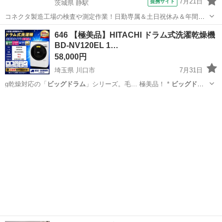
7月21日
提携サイト
茨城県 静駅
コネクタ製造工場の検査や測定作業！日勤専属＆土日祝休み＆年間休
日128日★クリーンルーム内作業★マイカー通勤OK＆無料駐車場あり
茨城
常陸大宮市
静駅
その他
646 【極美品】HITACHI ドラム式洗濯乾燥機
★就業先食堂利用可！日払い制度あり！《茨城県常陸大宮市》 人気の
BD-NV120EL 1…
工場のお仕事 ◇コネクタ製造工...
58,000円
埼玉県 川口市
7月31日
g乾燥対応の「
ビッグドラム
」シリーズ。毛… 極美品！ *
ビッグドラ
ム
搭載 * 大容…
埼玉
川口市
生活家電