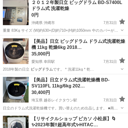
２０１２年製日立 ビッグドラム BD-S7400L
ドラム式 洗濯乾燥
0円
沖縄県 沖縄市
7月31日
重量 83Kg サイズ (W)約630×(D)約710×(H)約1050mm 中のカバーが取
れておりますが、そのまま現状利用してます。 引っ越しに伴い処分予
沖縄
沖縄市
生活家電
【美品】日立 ビッグドラム ドラム式洗濯乾燥
定。 8/19-8/23迄の間に取りに来て下さる方。 4階...
機 11kg 乾燥6kg 2018…
35,000円
愛知県 幸田駅
7月31日
2018年製の日立
ビッグドラム
です。 * 洗濯11kg * 乾…
愛知
額田郡
幸田駅
生活家電
【美品】日立ドラム式洗濯乾燥機 BD-
SV110FL 11kg/6kg 202…
30,400円
埼玉県 越谷レイクタウン駅
7月31日
日立のドラム式洗濯乾燥機です。買い替えのため出品します。 ■商品
情報 ・メーカー:日立(HITACHI) ・型番:BD-SV110FL(左開き) ・洗濯
埼玉
草加市
越谷レイクタウン駅
生活家電
【リサイクルショップ ピカソ 小松原】🌀
11kg / 乾燥6kg ・2021年製・日本製 ・サイズ:幅630×...
✨2023年製‼️超高年式✨HITAC…