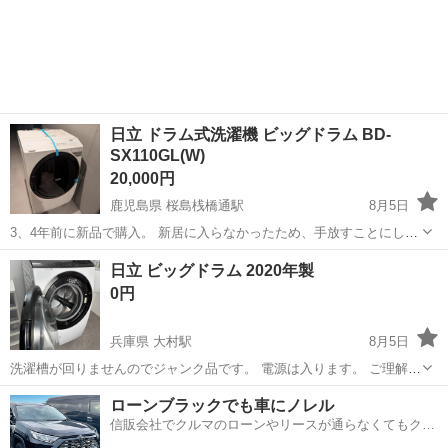
日立 ドラム式洗濯機 ビッグドラム BD-
SX110GL(W)
20,000円
鹿児島県 桜島桟橋通駅
8月5日
3、4年前に新品で購入。 新居に入らなかったため、手放すことにしま
した。 早めに取りに来ていただける方優先でお願いします。 パッキン
鹿児島
鹿児島市
桜島桟橋通駅
生活家電
日立 ビッグドラム 2020年製
に割れがあります。 元の通り重ねておけば水漏れしませんが、ズレて
0円
いると若干水漏れします...
兵庫県 大村駅
8月5日
洗濯槽が回りませんのでジャンク品です。 電源は入ります。 ご理解の
上3Nでお願いします。 戸建て１階からの搬出です。2名での引き取り
兵庫
三木市
大村駅
生活家電
ローンブラックでも車にノレル
が良いと思います。タイミング合えば搬出手伝い1人はできます。 今
信販会社でクルマのローンやリースが通らなくてもクル
週末までで、引き取りタイミ...
マをご利用いただけるサービスがあります！