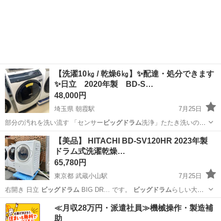
【洗濯10㎏ / 乾燥6㎏】✨配達・処分できます
✨日立 2020年製 BD-S…
48,000円
埼玉県 朝霞駅
7月25日
部分の汚れを洗い流す 「センサー
ビッグドラム
洗浄」たたき洗いの力
が強く、汚れを…
埼玉
朝霞市
朝霞駅
生活家電
ラック
【美品】 HITACHI BD-SV120HR 2023年製
ドラム式洗濯乾燥…
65,780円
東京都 武蔵小山駅
7月25日
右開き 日立
ビッグドラム
BIG DR… です。
ビッグドラム
らしい大き
な投…
東京
品川区
武蔵小山駅
生活家電
≪月収28万円・派遣社員≫機械操作・製造補
助