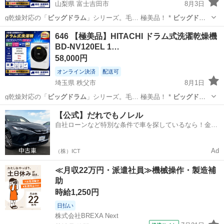
山梨県 富士吉田市
8月3日
g乾燥対応の「
ビッグドラム
」シリーズ。毛… 極美品！ *
ビッグドラ
ム
搭載 * 大容…
山梨
富士吉田市
生活家電
ビッグドラム
646 【極美品】HITACHI ドラム式洗濯乾燥機
BD-NV120EL 1…
58,000円
オンライン決済
配送可
埼玉県 秩父市
8月1日
g乾燥対応の「
ビッグドラム
」シリーズ。毛… 極美品！ *
ビッグドラ
ム
搭載 * 大容…
埼玉
秩父市
生活家電
ビッグドラム
【公式】だれでもノレル
自社ローンなど特別な条件で車を探しているなら！金利
0%で車をご提供、ノレル独自与信システム。
Ad
（株）ICT
≪月収22万円・派遣社員≫機械操作・製造補
助
時給1,250円
日払い
株式会社BREXA Next