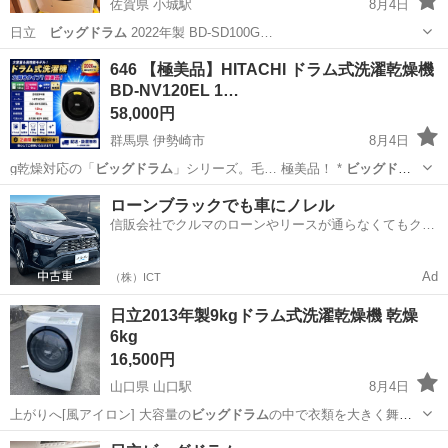
佐賀県 小城駅
8月4日
日立
ビッグドラム
2022年製 BD-SD100G…
佐賀
小城市
小城駅
生活家電
646 【極美品】HITACHI ドラム式洗濯乾燥機
BD-NV120EL 1…
58,000円
群馬県 伊勢崎市
8月4日
g乾燥対応の「
ビッグドラム
」シリーズ。毛… 極美品！ *
ビッグドラ
ム
搭載 * 大容…
群馬
伊勢崎市
生活家電
ビッグドラム
ローンブラックでも車にノレル
信販会社でクルマのローンやリースが通らなくてもクル
マをご利用いただけるサービスがあります！
Ad
（株）ICT
日立2013年製9kgドラム式洗濯乾燥機 乾燥
6kg
16,500円
山口県 山口駅
8月4日
上がりへ[風アイロン] 大容量の
ビッグドラム
の中で衣類を大きく舞い
上げながら乾…
山口
山口市
山口駅
生活家電
衣類