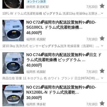
オンライン決済
静岡県 新居町駅
7月20日
10FL-W ドラム式洗濯乾燥機
ビッグドラム
洗濯11kg 乾燥6kg 左開き…
静岡
湖西市
新居町駅
生活家電
NO C72🌈福岡市内配送設置無料✨🌈BD-
SG100CL ドラム式洗濯乾燥機…
46,000円
福岡県 祇園駅
7月18日
濯10.0kg 洗浄方式 センサー
ビッグドラム
洗浄 乾燥容量［洗濯時］ 乾
燥6.…
福岡
福岡市
祇園駅
生活家電
ビッグドラム
NO C74🌈福岡市内配送設置無料✨🌈日立 ド
ラム式洗濯乾燥機 ビッグドラム …
40,000円
福岡県 祇園駅
7月18日
商品仕様 容量 ‎11 キログラム 色 ‎ホワイト ブランド ‎日立(HITACHI) 商
品の寸法 ‎71.5奥行き x 63幅 x 105高さ cm 特徴 ‎インバータ サイクル
福岡
福岡市
祇園駅
生活家電
ビッグドラム
NO C21🌈福岡市内配送設置無料✨🌈BD-
のオプション ‎槽洗浄, 脱水, すすぎ, ...
NX120BL-N ドラム式洗濯乾…
30,000円
福岡県 博多駅
7月18日