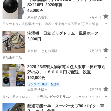
SX110EL 2020年製
45,000円
東京都 入谷駅
7月28日
日立のドラム式洗濯機です。 8/22に東京都台東区千束2丁目に引き取
りに来て頂ける方にお譲り致します。 かなり重いので、大人2人は必
東京
台東区
入谷駅
生活家電
洗濯機 日立ビッグドラム 風呂ホース
要だと思います。 11Fの自宅洗面所から内廊下を通りエレベーターで
3,000円
運び出す必要があるため、業...
東京都 こどもの国駅
7月28日
新品未使用品
東京
町田市
こどもの国駅
生活家電
ビッグドラム
2020-23年製大物家電４点大阪市～神戸市近
郊のみ、＋８０００円で配送、設置…
192,000円
オンライン決済
配送可
大阪府 大阪市
7月27日
りへ「風アイロン」 大容積の
ビッグドラム
と、ジェットファンモー
ターが …
大阪
大阪市
キッチン家電
自動
配達可能〜🛵 スーパーカブ90 バイク 車