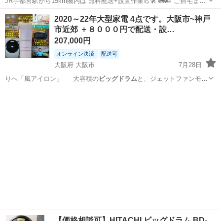
JR宇都宮駅から15km圏内は 無料配送+設置作業💪🛠️ 🚛🌬 ご自宅まで
丁寧にお届けします(回収も無料) →アパートの階段作業も追加料金な
栃木
宇都宮市
宇都宮駅
生活家電
ビッグドラム
2020～22年大型家電 4点です。大阪市~神戸
しです！ ⚠️物件によってはお手伝いいただく場合あります ⚠️窓から搬
市近郊 ＋８０００円で配送・設…
入など特殊な作...
207,000円
オンライン決済
配送可
大阪府 大阪市
7月28日
りへ「風アイロン」 大容積の
ビッグドラム
と、ジェットファンモー
ターが …
大阪
大阪市
生活家電
コース
【価格相談可】HITACHI ビッグドラム BD-