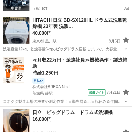
Ad
（株）ICT
HITACHI 日立 BD-SX120HL ドラム式洗濯乾
燥機 23年製 洗濯…
40,000円
東京都 黒川駅
8月5日
洗濯容量12kg、乾燥容量6kgの
ビッグドラム
搭載モデルで、大容量か
つ効率的な洗…
東京
町田市
黒川駅
生活家電
≪月収22万円・派遣社員≫機械操作・製造補
助
時給1,250円
日払い
株式会社BREXA Next
7月21日
提携サイト
茨城県 静駅
コネクタ製造工場の検査や測定作業！日勤専属＆土日祝休み＆年間休
日128日★クリーンルーム内作業★マイカー通勤OK＆無料駐車場あり
茨城
常陸大宮市
静駅
その他
日立 ビッグドラム ドラム式洗濯機
★就業先食堂利用可！日払い制度あり！《茨城県常陸大宮市》 人気の
16,000円
工場のお仕事 ◇コネクタ製造工...