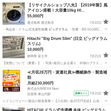
【リサイクルショップ八光】【2019年製】風
アイロン搭載！大容量10kg HI…
55,000円
鹿児島県 鹿児島市
7月22日
・商品名：ドラム式洗濯乾燥機
ビッグドラム
・型番：BD-SG100C…
鹿児島
鹿児島市
生活家電
Hitachi "Big Drum Slim" (日立 ビッグドラム
スリム)
10,000円
静岡県 富士市
7月21日
【状態について（重要）】 ・写真○枚目にある通り、外側のプラスチ
ック窓に1本縦のひび割れ（亀裂）が入っています。 ・こちらは外側
静岡
富士市
生活家電
≪月収28万円・派遣社員≫機械操作・製造補
のカバー部分のヒビですので、内側から水が漏れるようなことはな
助
く、実用上の動作（洗濯・脱水・乾燥）...
月給230,000円
株式会社BREXA Next
7月21日
提携サイト
佐賀県 東山代駅
シリコンウェーハ製品の製造業務！【入社祝い金10万円支給】お友達
やカップルとの応募OK◎年間休日129日＆休出なしでプライベート充
佐賀
伊万里市
東山代駅
その他
HITACHI ドラム式洗濯機 本体 ビッグドラム
実♪業務はクリーンルームで快適作業◎自社正社員登用制度あり★1食