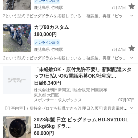
オンライン決済
鹿児島県 竹橋駅
7月27日
2という型式で
ビッグドラム
を搭載している… 確認後、再度『
ビッグ
ドラム
』と記載させて…
鹿児島
鹿児島市
竹橋駅
ホンダ
カブ
カブ90カスタム
180,000円
オンライン決済
鹿児島県 竹橋駅
7月27日
2という型式で
ビッグドラム
を搭載している… 確認後、再度『
ビッグ
ドラム
』と記載させて…
鹿児島
鹿児島市
竹橋駅
ホンダ
カブ
「未経験OK・原付免許不要!」新聞配達スタ
ッフ/日払いOK/電話応募OK/社宅完…
日給8,340円
株式会社朝日新聞立川総合販売 田園調布
東京都 大田区
スポンサー：求人ボックス
07月07日
【仕事内容】/ 所持金ゼロでも転職できる?! 即日入居可!家具家電付き
の寮・社宅あり! 引っ越しや上京の費用は”すべて”負担します 必ず面
アルバイト・パート
2023年製 日立 ビッグドラム BD-SV110GL
接!電話面接もOK! 魅力ポイント 家具家電付きの寮・社宅を完備 無資
11kg/6kg ドラ…
格・未経験OK! 年齢...
60,000円