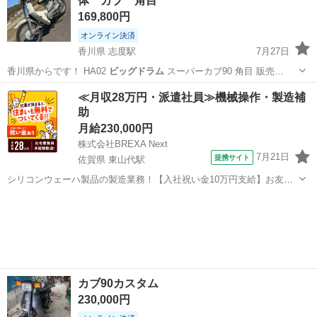
体 カブ 角目
169,800円
オンライン決済
香川県 志度駅
7月27日
香川県からです！ HA02
ビッグドラム
スーパーカブ90 角目 販売…
香川
さぬき市
志度駅
ホンダ
角目
≪月収28万円・派遣社員≫機械操作・製造補
助
月給230,000円
株式会社BREXA Next
7月21日
提携サイト
佐賀県 東山代駅
シリコンウェーハ製品の製造業務！【入社祝い金10万円支給】お友達
やカップルとの応募OK◎年間休日129日＆休出なしでプライベート充
佐賀
伊万里市
東山代駅
その他
実♪業務はクリーンルームで快適作業◎自社正社員登用制度あり★1食
300円～の格安食堂あり！《佐...
カブ90カスタム
230,000円