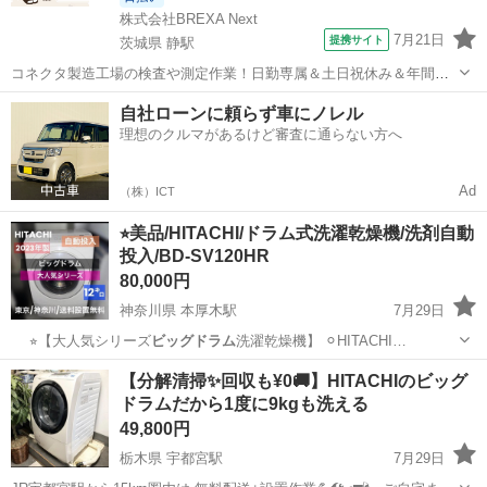
株式会社BREXA Next
7月21日
提携サイト
茨城県 静駅
コネクタ製造工場の検査や測定作業！日勤専属＆土日祝休み＆年間休
日128日★クリーンルーム内作業★マイカー通勤OK＆無料駐車場あり
茨城
常陸大宮市
静駅
その他
自社ローンに頼らず車にノレル
★就業先食堂利用可！日払い制度あり！《茨城県常陸大宮市》 人気の
理想のクルマがあるけど審査に通らない方へ
工場のお仕事 ◇コネクタ製造工...
Ad
（株）ICT
⭐︎美品/HITACHI/ドラム式洗濯乾燥機/洗剤自動
投入/BD-SV120HR
80,000円
神奈川県 本厚木駅
7月29日
⭐︎【大人気シリーズ
ビッグドラム
洗濯乾燥機】 ⚪︎HITACHI…
神奈川
厚木市
本厚木駅
生活家電
【分解清掃✨回収も¥0🚚】HITACHIのビッグ
ドラムだから1度に9kgも洗える
49,800円
栃木県 宇都宮駅
7月29日