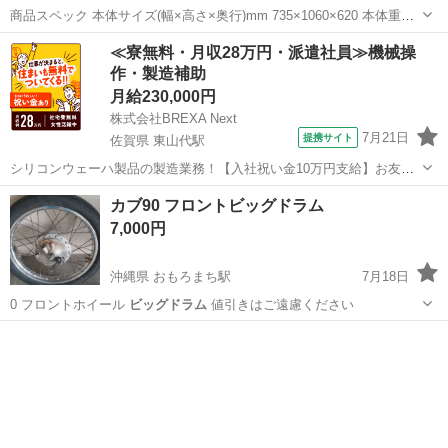
商品スペック 本体サイズ(幅×高さ×奥行)mm 735×1060×620 本体重量
82kg 洗濯容量 洗濯12.0kg 洗浄方式 温水ナイアガラ洗浄、強力循環ポ
福岡
福岡市
博多駅
生活家電
ナイアガラ
≪寮無料・月収28万円・派遣社員≫機械操
ンプ、ナイアガラすすぎ、お湯取機能・清水すすぎ、ほぐし脱水・
作・製造補助
温...
月給230,000円
株式会社BREXA Next
7月21日
提携サイト
佐賀県 東山代駅
シリコンウェーハ製品の製造業務！【入社祝い金10万円支給】お友達
やカップルとの応募OK◎年間休日129日＆休出なしでプライベート充
佐賀
伊万里市
東山代駅
その他
カブ90 フロントビッグドラム
実♪業務はクリーンルームで快適作業◎自社正社員登用制度あり★1食
7,000円
300円～の格安食堂あり！《佐...
沖縄県 おもろまち駅
7月18日
0 フロントホイール
ビッグドラム
値引きはご遠慮ください
沖縄
那覇市
おもろまち駅
ホンダ
ビッグドラム