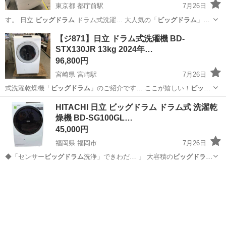
東京都 都庁前駅
7月26日
す。 日立
ビッグドラム
ドラム式洗濯… 大人気の「
ビッグドラム
」シ
リーズです…
東京
新宿区
都庁前駅
生活家電
【ジ871】日立 ドラム式洗濯機 BD-
STX130JR 13kg 2024年…
96,800円
宮崎県 宮崎駅
7月26日
式洗濯乾燥機「
ビッグドラム
」のご紹介です… ここが嬉しい！
ビッグ
ドラム
のおすすめポイ…
宮崎
宮崎市
宮崎駅
生活家電
HITACHI 日立 ビッグドラム ドラム式 洗濯乾
燥機 BD-SG100GL…
45,000円
福岡県 福岡市
7月26日
◆「センサー
ビッグドラム
洗浄」できわだ… 」 大容積の
ビッグドラム
と、ジェットフ…
福岡
福岡市
生活家電
衣類