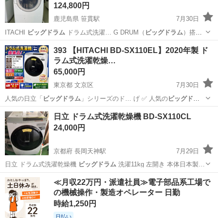
124,800円
鹿児島県 笹貫駅
7月30日
ITACHI
ビッグドラム
ドラム式洗濯… G DRUM（
ビッグドラム
）搭載
🌀 …
鹿児島
鹿児島市
笹貫駅
生活家電
ピカソ
393 【HITACHI BD-SX110EL】2020年製 ド
ラム式洗濯乾燥…
65,000円
東京都 文京区
7月30日
人気の日立「
ビッグドラム
」シリーズのド… げ ✅ 人気の
ビッグドラ
ム
シリーズ 【…
東京
文京区
生活家電
ビッグドラム
日立 ドラム式洗濯乾燥機 BD-SX110CL
24,000円
京都府 長岡天神駅
7月29日
日立 ドラム式洗濯乾燥機
ビッグドラム
洗濯11kg 左開き 本体日本製…
京都
京都市
長岡天神駅
生活家電
≪月収22万円・派遣社員≫電子部品系工場で
の機械操作・製造オペレーター 日勤
時給1,250円
日払い