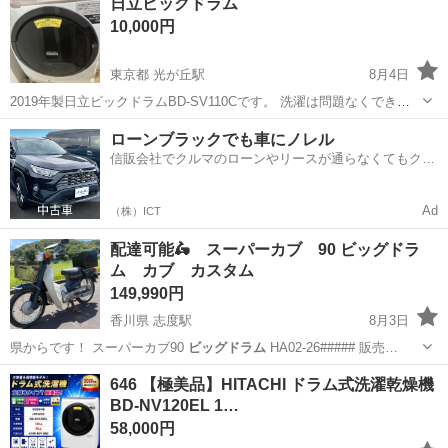
日立ビッグドラム
10,000円
東京都 光が丘駅
8月4日
2019年製日立ビックドラムBD-SV110Cです。 洗濯は問題なくできま
すが、昨晩から急に乾燥にかなり時間がかかるようになりました。 分
東京
練馬区
光が丘駅
生活家電
ビッグドラム
ローンブラックでも車にノレル
解洗浄すれば復活するかもしれません。 6/5までに取りに来てくださる
信販会社でクルマのローンやリースが通らなくてもクル
方で、運び出して...
マをご利用いただけるサービスがあります！
Ad
（株）ICT
配達可能🛵 スーパーカブ 90 ビッグドラ
ム カブ カスタム
149,990円
香川県 志度駅
8月3日
県からです！ スーパーカブ90
ビッグドラム
HA02-26##### 販売…
香川
さぬき市
志度駅
ホンダ
ビッグドラム
646 【極美品】HITACHI ドラム式洗濯乾燥機
BD-NV120EL 1…
58,000円