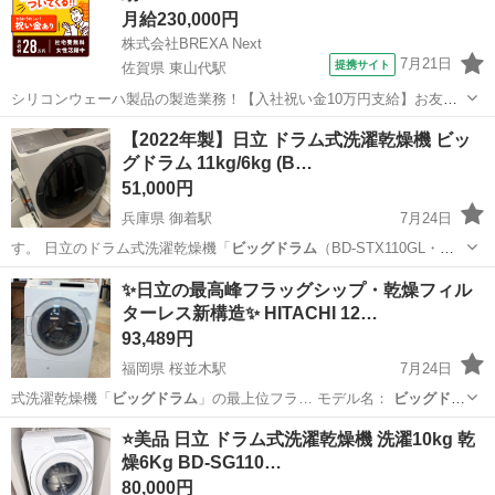
月給230,000円
株式会社BREXA Next
7月21日
提携サイト
佐賀県 東山代駅
シリコンウェーハ製品の製造業務！【入社祝い金10万円支給】お友達
やカップルとの応募OK◎年間休日129日＆休出なしでプライベート充
佐賀
伊万里市
東山代駅
その他
【2022年製】日立 ドラム式洗濯乾燥機 ビッ
実♪業務はクリーンルームで快適作業◎自社正社員登用制度あり★1食
グドラム 11kg/6kg (B…
300円～の格安食堂あり！《佐...
51,000円
兵庫県 御着駅
7月24日
す。 日立のドラム式洗濯乾燥機「
ビッグドラム
（BD-STX110GL・左
開き）…
兵庫
姫路市
御着駅
生活家電
✨日立の最高峰フラッグシップ・乾燥フィル
ターレス新構造✨ HITACHI 12…
93,489円
福岡県 桜並木駅
7月24日
式洗濯乾燥機「
ビッグドラム
」の最上位フラ… モデル名：
ビッグドラ
ム
（最上位フラッ… ： 大容積の
ビッグドラム
と高速風（時速…
福岡
大野城市
桜並木駅
生活家電
⭐️美品 日立 ドラム式洗濯乾燥機 洗濯10kg 乾
燥6Kg BD-SG110…
80,000円