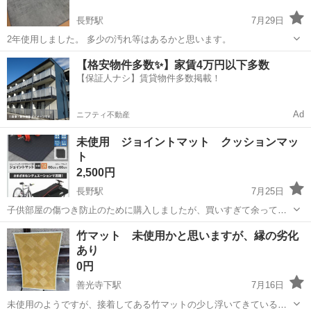
長野駅
7月29日
2年使用しました。 多少の汚れ等はあるかと思います。
長野
長野市
長野駅
カーペット/マット/ラグ
【格安物件多数✨】家賃4万円以下多数
【保証人ナシ】賃貸物件多数掲載！
Ad
ニフティ不動産
未使用 ジョイントマット クッションマッ
ト
2,500円
長野駅
7月25日
子供部屋の傷つき防止のために購入しましたが、買いすぎて余ってし
まいました。 商品は厚みが1.2センチで、かなりしっかりしています。
長野
長野市
長野駅
カーペット/マット/ラグ
竹マット 未使用かと思いますが、縁の劣化
商品ページリンク貼りますので、詳しくはリンク先をご参照くださ
あり
い。 購入時は24枚あたり6300...
0円
善光寺下駅
7月16日
未使用のようですが、接着してある竹マットの少し浮いてきていると