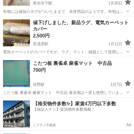
善光寺下駅
1月30日
布地には値段のタグがついたままで、未使用品のようです。布地はさ
ほど厚手ではなく、長さは計っていませんが、120cmほどでしょう
長野
長野市
善光寺下駅
カーペット/マット/ラグ
布地
値下げしました、新品ラグ、電気カーペット
か。 直接引き取りにて、お願いいたします。
カバー
2,500円
安茂里駅
1月11日
電気カーペットのカバーですが、ラグ、マット、絨毯として使用して
頂けます、 優しい色合いとシンプルな模様です、 厚みがあり、肌触り
長野
長野市
安茂里駅
カーペット/マット/ラグ
こたつ板 裏雀卓 麻雀マット 中古品
がとても柔らかくて良いです、 裏張り加工、 手洗い可能、 183×183
電気カーペット
700円
電気カーペッ...
長野駅
1月7日
こたつ板 裏雀卓 麻雀マット 中古品 雀卓側は一度も使用していませ
んが保管で埃被っています。 寸法約60cm x 60 x 22厚さ 長野市稲...
長野
長野市
長野駅
カーペット/マット/ラグ
マット
【格安物件多数✨】家賃4万円以下多数
【保証人ナシ】賃貸物件多数掲載！
Ad
ニフティ不動産