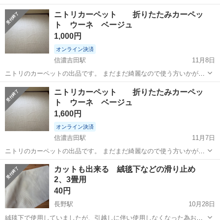
長野
長野市
附属中学前駅
カーペット/マット/ラグ
ニトリカーペット 折りたたみカーペッ
ト ウーネ ベージュ
カーペット
1,000円
オンライン決済
信濃吉田駅
11月8日
ニトリのカーペットの出品です。 まだまだ綺麗なので使う方いかがで
しょうか？ メーカー：ニトリ 色：ウーネ(ベージュにライン入り) サイ
長野
長野市
信濃吉田駅
カーペット/マット/ラグ
ニトリカーペット 折りたたみカーペッ
ズ：江戸間約6 畳用(約264×352cm) 汚れ：ほぼ無し ペット：無し 使用
ト ウーネ ベージュ
カーペット
期間：5...
1,600円
オンライン決済
信濃吉田駅
11月7日
ニトリのカーペットの出品です。 まだまだ綺麗なので使う方いかがで
しょうか？ メーカー：ニトリ 色：ウーネ(ベージュにライン入り) サイ
長野
長野市
信濃吉田駅
カーペット/マット/ラグ
カットも出来る 絨毯下などの滑り止め
ズ：江戸間約6 畳用(約264×352cm) 汚れ：ほぼ無し ペット：無し 使用
2、3畳用
カーペット
期間：5...
40円
長野駅
10月28日
絨毯下で使用していましたが、引越しに伴い使用しなくなった為お譲