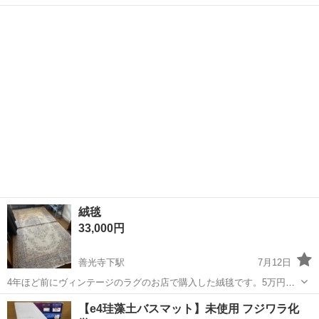
ころ、縁の樹脂繊維らしきもののほつれや経年劣化などあります。 マ
長野
長野市
善光寺下駅
カーペット/マット/ラグ
ットサイズ約76.5cm×119cmです。 直接引き取りにて、お願いいたし
マット
ます。
絨毯
33,000円
善光寺下駅
7月12日
4年ほど前にヴィンテージのラグのお店で購入した絨毯です。5万円ほ
どで購入しました。 状態は悪くないですが、使用していたため新品で
長野
長野市
善光寺下駅
カーペット/マット/ラグ
絨毯
【e4珪藻土バスマット】未使用 フジワラ化
はないです。コロコロをしてからお譲り致します。淡い水色とベージ