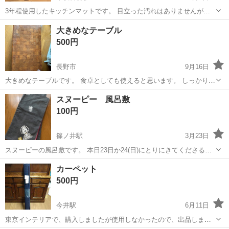
3年程使用したキッチンマットです。 目立った汚れはありませんが、
使用感がありますので神経質な方はお控えください。 サイズは、約
長野
長野市
市役所前駅
カーペット/マット/ラグ
大きめなテーブル
181センチ×45.5センチ 厚み約1センチ弱あります。 引き渡しは、丸め
マット
500円
た状態でそのままのお引き...
長野市
9月16日
大きめなテーブルです。 食卓としても使えると思います。 しっかりし
た作りです。 10年くらい使っていたので傷などあります。 家まで引き
長野
長野市
カーペット/マット/ラグ
食卓
スヌーピー 風呂敷
取りに来てくれる方で おねがいします。
100円
篠ノ井駅
3月23日
スヌーピーの風呂敷です。 本日23日か24(日)にとりにきてくださる方
限定です。
長野
長野市
篠ノ井駅
カーペット/マット/ラグ
風呂敷
カーペット
500円
今井駅
6月11日
東京インテリアで、購入しましたが使用しなかったので、出品しま