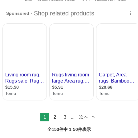
ミありますが使用には問題ないかと思います。 簡易清掃にてお渡しし
長野
長野市
安茂里駅
カーペット/マット/ラグ
ラグ
ます。洗濯希望の方はお申し出ください。
1
2
3
...
次へ
全153件中 1-50件表示