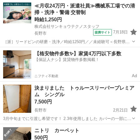
す。 新品未使用です。
長野
長野市
今井駅
カーペット/マット/ラグ
≪月収24万円・派遣社員≫機械系工場での清
掃・洗浄・警備 交替制
カーペット
時給1,250円
株式会社サンキョウテクノスタッフ
7月18日
提携サイト
長野市
［派］リードピンの研磨・洗浄／時給1250円／／未経験可＜長野県長
野市＞ どんなお仕事？ リードピンの研磨・洗浄
長野
長野市
その他
【格安物件多数✨】家賃4万円以下多数
━━━━━━━━━━━━━━━━━━━ ＼このおしごとのポイント
【保証人ナシ】賃貸物件多数掲載！
はここ！／ ◎２交替以外にも働き方の相談OK...
Ad
ニフティ不動産
決まりました トゥルースリーパープレミア
ム シングル
7,500円
長野市
2月21日
3月中旬までに引渡し希望です！ 2.3年使用しました カバーの一部に毛
玉、ウレタン特有の変色あり お写真ご確認ください！ マットの上にさ
長野
長野市
カーペット/マット/ラグ
トゥルースリーパー
ニトリ カーペット
らに薄いマットとカバー、下にもマットをさらに敷いて挟んでベッド
500円
にて使用 使用者体重40キロ