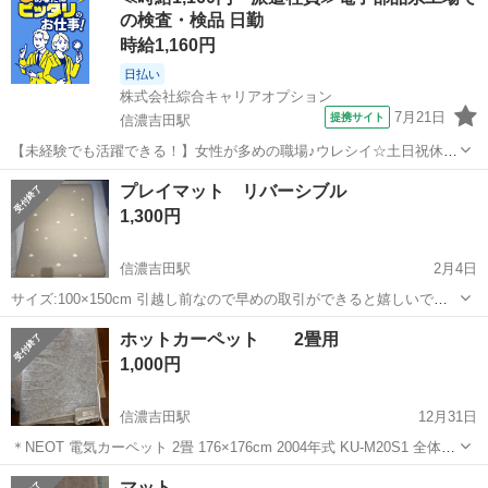
ほどです。 洗って何度でも使えるようですが、若干粘着が落ちる気が
の検査・検品 日勤
します。 粘着部分に取りきれない...
時給1,160円
日払い
株式会社綜合キャリアオプション
7月21日
提携サイト
信濃吉田駅
【未経験でも活躍できる！】女性が多めの職場♪ウレシイ☆土日祝休♪
組立・加工・食品製造など 【業務内容詳細】 ケーブルの配線、半田付
長野
長野市
信濃吉田駅
その他
プレイマット リバーシブル
け、圧着作業等その他付随する業務図面を見て、ケーブルが正しい位
1,300円
置に接続されているか、電機...
信濃吉田駅
2月4日
サイズ:100×150cm 引越し前なので早めの取引ができると嬉しいです
＞＜
長野
長野市
信濃吉田駅
カーペット/マット/ラグ
ホットカーペット 2畳用
プレイマット
1,000円
信濃吉田駅
12月31日
＊NEOT 電気カーペット 2畳 176×176cm 2004年式 KU-M20S1 全体を
強にして、動作確認済みです
長野
長野市
信濃吉田駅
カーペット/マット/ラグ
マット