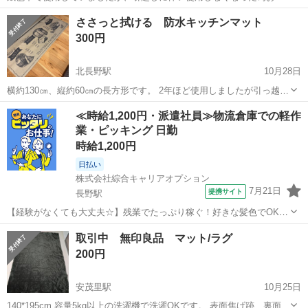
りします。 使用期間2年未満なのでまだまだ潰れたりへたっていませ
長野
長野市
長野駅
カーペット/マット/ラグ
絨毯
ささっと拭ける 防水キッチンマット
ん。 拭き取り清掃はしておりますが、材質状細かな埃などは取れてい
300円
ないと思いますので、それでも気にな...
北長野駅
10月28日
横約130㎝、縦約60㎝の長方形です。 2年ほど使用しましたが引っ越に
伴い使用しない為出品します。 大きな目立った汚れはなく、元々ヴィ
長野
長野市
北長野駅
カーペット/マット/ラグ
マット
≪時給1,200円・派遣社員≫物流倉庫での軽作
ンテージ風のデザインで写真2枚目、5枚目のようなグレーの細かな掠
業・ピッキング 日勤
れの印刷が入っています。そ...
時給1,200円
日払い
株式会社綜合キャリアオプション
7月21日
提携サイト
長野駅
【経験がなくても大丈夫☆】残業でたっぷり稼ぐ！好きな髪色でOK♪
組立・加工・食品製造など 【業務内容詳細】 【簡単な荷受け・仕分け
長野
長野市
長野駅
その他
取引中 無印良品 マット/ラグ
作業】 製造組立に必要な部材を受け入れる部署でのお仕事です！〈お
200円
仕事内容〉着荷した荷物...
安茂里駅
10月25日
140*195cm 容量5kg以上の洗濯機で洗濯OKです。 表面焦げ跡、裏面シ