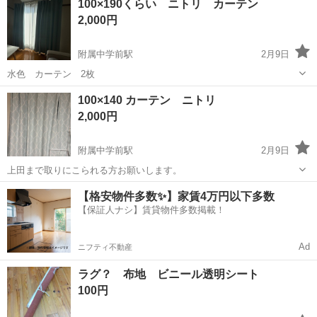
100×190くらい ニトリ カーテン
2,000円
附属中学前駅
2月9日
水色 カーテン 2枚
長野
長野市
附属中学前駅
カーペット/マット/ラグ
100×140 カーテン ニトリ
カーテン
2,000円
附属中学前駅
2月9日
上田まで取りにこられる方お願いします。
長野
長野市
附属中学前駅
カーペット/マット/ラグ
【格安物件多数✨】家賃4万円以下多数
【保証人ナシ】賃貸物件多数掲載！
カーテン
Ad
ニフティ不動産
ラグ？ 布地 ビニール透明シート
100円