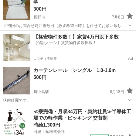
学
ュに柔らかいオレンジが映えた、優し...
300円
長野市
7月8日
※初回のお問合せ時に複数日【必ず希望日時】を併せてお願い致しま
す。遅くても16時までのお渡しとなります。 既読が付いても当方より
長野
長野市
カーペット/マット/ラグ
かっぱ寿司
【格安物件多数！】家賃4万円以下多数
返信が無い場合は希望日時が書いていない為返信してない(商品説明を
【保証人ナシ】賃貸物件多数掲載！
読んでいないと判断)又は商談中...
Ad
ニフティ不動産
カーテンレール シングル 1.0-1.6m
500円
川中島駅
6月18日
状態綺麗です。
長野
長野市
川中島駅
カーペット/マット/ラグ
≪寮完備・月収34万円・契約社員≫半導体工
場での軽作業・ピッキング 交替制
カーテンレール
時給1,300円
日総工産株式会社