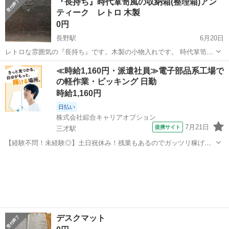
『長持ち』時代箪笥風の収納箱(整理箱)アン
だけます。
ティーク レトロ 木製
0円
長野駅
6月20日
レトロな雰囲気の『長持ち』です。木製の小物入れです。 時代箪笥の
ようなデザインで小物収納やインテリアのアクセントとしてお使いい
長野
長野市
長野駅
カーペット/マット/ラグ
≪時給1,160円・派遣社員≫電子部品系工場で
ただけます。 【サイズ】 素人による計測です。 誤差はご容赦くださ
の軽作業・ピッキング 日勤
い。 横：79cm 高さ...
時給1,160円
日払い
株式会社綜合キャリアオプション
7月21日
提携サイト
三才駅
【経験不問！未経験◎】土日祝休み！残業もあるのでガッツリ稼げま
す！ 組立・加工・食品製造など 【業務内容詳細】 図面を見ながら、
長野
長野市
三才駅
その他
電装機械の組付けや配線を繋げる作業を行っていただきます。 ライン
作業ではありませんので、黙々...
デスクマット