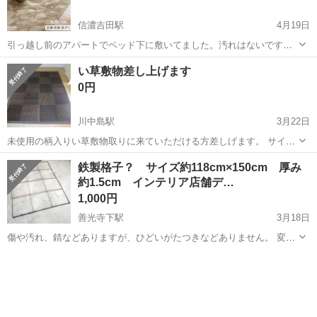
信濃吉田駅
4月19日
引っ越し前のアパートでベッド下に敷いてました。汚れはないです
が、ベッドの重みでへんでいるところあります。 裏側はグレーです。
長野
長野市
信濃吉田駅
カーペット/マット/ラグ
ラグ
い草敷物差し上げます
0円
川中島駅
3月22日
未使用の柄入りい草敷物取りに来ていただける方差しげます。 サイズ
190㎝×254㎝
長野
長野市
川中島駅
カーペット/マット/ラグ
鉄製格子？ サイズ約118cm×150cm 厚み
約1.5cm インテリア店舗デ…
1,000円
善光寺下駅
3月18日
傷や汚れ、錆などありますが、ひどいがたつきなどありません。 変形
などありますが、叩くなど修正できそうです。 はっきり用途は分かり
長野
長野市
善光寺下駅
カーペット/マット/ラグ
格子
ません。 直接引き取りにて、お願いいたします。