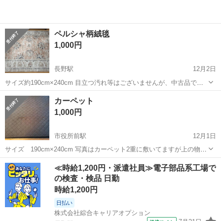
ペルシャ柄絨毯
1,000円
長野駅
12月2日
サイズ約190cm×240cm 目立つ汚れ等はございませんが、中古品です
のでご理解ください。
長野
長野市
長野駅
カーペット/マット/ラグ
ペルシャ
カーペット
1,000円
市役所前駅
12月1日
サイズ 190cm×240cm 写真はカーペット2重に敷いてますが上の物で
す。 光加減で色が褪せてるようにみえますが藍染です。（少々色褪せ
長野
長野市
市役所前駅
カーペット/マット/ラグ
≪時給1,200円・派遣社員≫電子部品系工場で
あり） 防水加工有り。 長野市近辺でしたら直接お届け相談可。
の検査・検品 日勤
カーペット
時給1,200円
日払い
株式会社綜合キャリアオプション