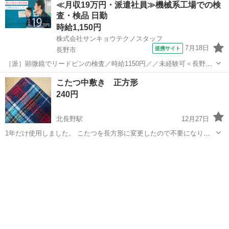
≪月収19万円・派遣社員≫機械系工場での検
査・検品 日勤
時給1,150円
株式会社サンキョウテクノスタッフ
7月18日
提携サイト
長野市
［派］顕微鏡でリードピンの検査／時給1150円／／未経験可＜長野県
長野市＞ どんなお仕事？ 顕微鏡でリードピンの検査
長野
長野市
その他
こたつ中敷き 正方形
━━━━━━━━━━━━━━━━━━━ ＼落ち着いて働ける人気の
240円
お仕事です♪／ ◎日勤のみ×土日休みで生...
北長野駅
12月27日
1年だけ使用しました。 こたつを長方形に変更したので不要になりま
した。
長野
長野市
北長野駅
カーペット/マット/ラグ