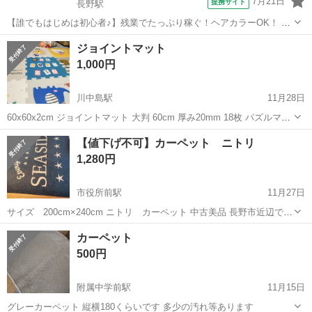
7月21日
提携サイト
長野駅
【誰でもはじめは初心者♪】残業でたっぷり稼ぐ！ヘアカラーOK！ 組
立・加工・食品製造など 【業務内容詳細】 【座り作業メイン♪ 部材の
長野
長野市
長野駅
その他
ジョイントマット
検査スタッフ募集】 製造組立に使用する部材の検査業務です。 <お仕
1,000円
事内容>寸法測定、...
川中島駅
11月28日
60x60x2cm ジョイントマット 大判 60cm 厚み20mm 18枚 パズルマッ
ト 防音 保温
長野
長野市
川中島駅
カーペット/マット/ラグ
【値下げ不可】カーペット ニトリ
ジョイント
1,280円
市役所前駅
11月27日
サイズ 200cm×240cm ニトリ カーペット 中古美品 長野市近辺でし
たら直接お届け相談可
長野
長野市
市役所前駅
カーペット/マット/ラグ
カーペット
カーペット
500円
附属中学前駅
11月15日
グレーカーペット 縦横180くらいです 多少の汚れ等あります