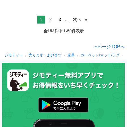
1
2
3
...
次へ
全153件中 1-50件表示
ページTOPへ
ジモティー
売ります・あげます
家具
カーペット/マット/ラグ