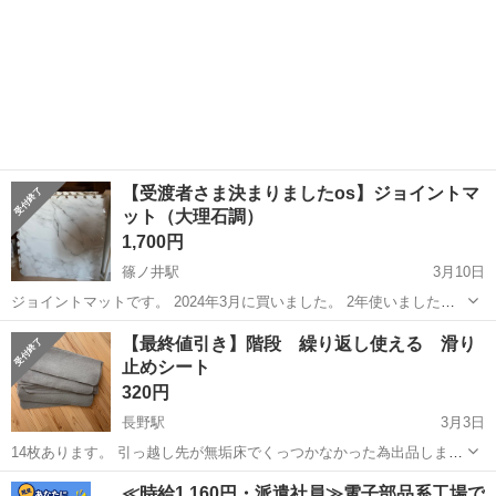
【受渡者さま決まりましたos】ジョイントマ
ット（大理石調）
1,700円
篠ノ井駅
3月10日
ジョイントマットです。 2024年3月に買いました。 2年使いました。
引越しをして、今後使わないので投稿しました。 1枚60cm×60cmで
長野
長野市
篠ノ井駅
カーペット/マット/ラグ
大理石
【最終値引き】階段 繰り返し使える 滑り
す。 柄はおしゃれな大理石調です。 6畳32枚組で買いましたが、部屋
止めシート
の大きさに...
320円
長野駅
3月3日
14枚あります。 引っ越し先が無垢床でくっつかなかった為出品しま
す。 買ってすぐに引っ越しとなってしまったため、使用期間は3ヶ月
長野
長野市
長野駅
カーペット/マット/ラグ
階段
≪時給1,160円・派遣社員≫電子部品系工場で