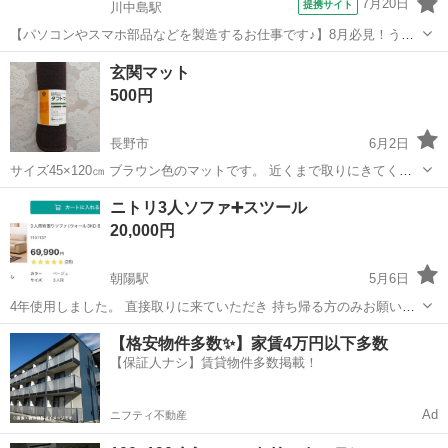
7月20日
提携サイト
川中島駅
【パソコンやスマホ部品などを製造するお仕事です♪】8月必見！うれ
しい入社特典20万円あり！ お仕事内容 パソコンやスマホ部品などを製
長野
長野市
川中島駅
その他
玄関マット
造するお仕事です♪ パソコンやスマホ等電子機器基板を製造している
500円
工場です。切断、チップの取...
長野市
6月2日
サイズ45×120㎝ ブラウン色のマットです。 近くまで取りにきてくれ
る方を優先にお譲りします。
長野
長野市
カーペット/マット/ラグ
ニトリ3人ソファ➕スツール
20,000円
朝陽駅
5月6日
4年使用しました。 直接取りに来ていただき 持ち帰る方のみお願いし
ます。
長野
長野市
朝陽駅
カーペット/マット/ラグ
ニトリ
【格安物件多数✨】家賃4万円以下多数
【保証人ナシ】賃貸物件多数掲載！
Ad
ニフティ不動産