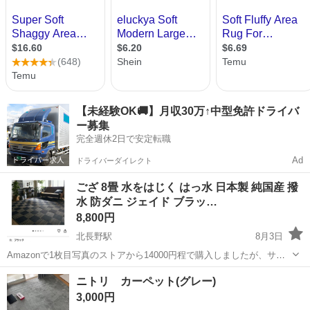
【未経験OK🚚】月収30万↑中型免許ドライバ
ー募集
完全週休2日で安定転職
Ad
ドライバーダイレクト
ござ 8畳 水をはじく はっ水 日本製 純国産 撥
水 防ダニ ジェイド ブラッ…
8,800円
北長野駅
8月3日
Amazonで1枚目写真のストアから14000円程で購入しましたが、サイ
ズを間違えてしまい、一度開封し開きましたが、すぐ畳み箱に戻しま
長野
長野市
北長野駅
カーペット/マット/ラグ
ニトリ カーペット(グレー)
した。 本間8畳(約382×382㎝)ppポリプロピレン製のゴザです。 実物の
3,000円
写真は2枚目...