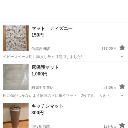
マット ディズニー
150円
信濃吉田駅
11月28日
ベビースペース用に購入し数ヶ月使用しました!
長野
長野市
信濃吉田駅
カーペット/マット/ラグ
床保護マット
マット
1,000円
附属中学前駅
5月26日
床に傷がつかないよう家具の下に敷くマット、2枚です。 大きさ
62.5cm×52.5cm 厚み1mm およその数値です、多少の誤差ご容赦くだ
長野
長野市
附属中学前駅
カーペット/マット/ラグ
キッチンマット
さい。 ツルツル面とザラザラ面があります。 半透明です。 4,5年程使
マット
300円
いました。 ...
市役所前駅
12月6日