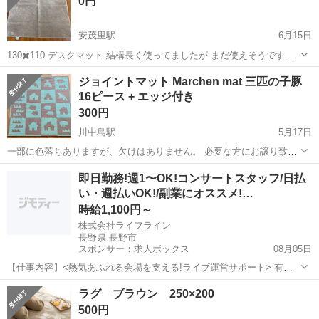
0円
安茂里駅
6月15日
130✖️110 デスクマット 結構長く使ってましたが まだ使えそうです。
とりあえず必要と言う方いかがですか？ リサイクルに理解ある方のみ
長野
長野市
安茂里駅
カーペット/マット/ラグ
ジョイントマット Marchen mat 三匹の子豚
お願いします。
16ピース + エッジ付き
300円
川中島駅
5月17日
一部に色落ちありますが、欠けはありません。 必要な方にお譲り致し
ます。 川中島/稲里付近まで取りに凝られる方にお願いします。 - デザ
長野
長野市
川中島駅
カーペット/マット/ラグ
ピース
即日勤務!週1〜OK!コンサートスタッフ/日払
イン: 三匹の子豚のテーマ - 色: 水色と茶色 - サイズ: 126cm ...
い・週払いOK!/副業にオススメ!…
時給1,100円～
株式会社ライフライン
長野県 長野市
スポンサー：求人ボックス
08月05日
【仕事内容】<熱気あふれる会場を支える!ライブ運営サポート> 有名
アーティストのライブやコンサート会場で、来場者のご案内やグッズ
アルバイト・パート
ラグ ブラウン 250×200
販売などのサポート業務を行います。 <働きやすいポイント> ・1日だ
500円
けのド短期OK!空いた日だけサクッ...