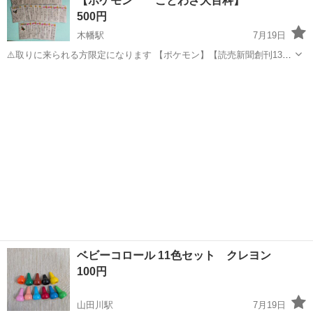
【ポケモン ことわざ大百科】
500円
木幡駅
7月19日
⚠️取りに来られる方限定になります 【ポケモン】【読売新聞創刊135
周年】 【ポケモン ことわざ大百科】 ポケモンに関する情報と毎日1
京都
宇治市
木幡駅
おもちゃ
ポケモン
つずつ違う ことわざを載せた新聞の切り抜きです ■No.1〜No.185
[欠番...
ベビーコロール 11色セット クレヨン
100円
山田川駅
7月19日