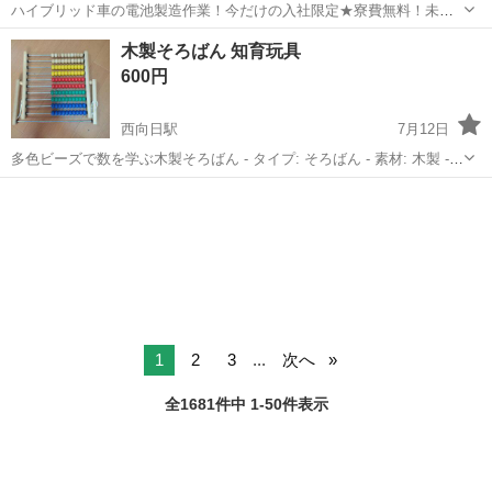
ハイブリッド車の電池製造作業！今だけの入社限定★寮費無料！未経
験活躍中★20～50代の男性活躍中！安定企業で長期で働きたい方オス
兵庫
姫路市
白浜の宮駅
その他
木製そろばん 知育玩具
スメ！年間休日130日！正社員登用制度あり！マイカー通勤OK！ワン
600円
ルーム寮完備！《兵庫県姫路市》...
西向日駅
7月12日
多色ビーズで数を学ぶ木製そろばん - タイプ: そろばん - 素材: 木製 -
色: 赤、青、緑、黄、ナチュラル - 特徴: 多色のビーズで数を学ぶため
京都
向日市
西向日駅
おもちゃ
の知育玩具 紐が傷んでいますが、使用に支障はありません。 中古品で
あ...
1
2
3
...
次へ
全1681件中 1-50件表示