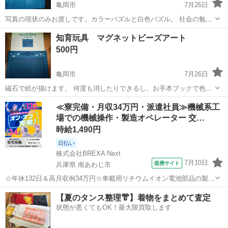
亀岡市
7月26日
写真の現状のみお渡しです。カラーパズルと白色パズル。 社会の勉強
に役立ちます。 使用感あり
京都
亀岡市
おもちゃ
知育玩具 マグネットビーズアート
500円
亀岡市
7月26日
磁石で絵が描けます。 何度も消したりできるし、お手本ブックで色ん
な形を描くことができます。 子供が使っていたものですので、多少傷
京都
亀岡市
おもちゃ
≪寮完備・月収34万円・派遣社員≫機械系工
はありますが、使用には問題ありません 定価3000円くらい
場での機械操作・製造オペレーター 交…
https://goodtoy.jp...
時給1,490円
日払い
株式会社BREXA Next
7月10日
提携サイト
兵庫県 南あわじ市
☆年休132日＆高月収例34万円☆車載用リチウムイオン電池部品の製造
／4勤2休でオフも充実♪／家具・家電付き社宅あり＆前払いで生活支援
兵庫
南あわじ市
その他
【夏のタンス整理👘】着物をまとめて査定
物資が受け取れる◎／20〜40代男女活躍中！ 車載用リチウムイオン電
状態が悪くてもOK！最大限買取します
池部品の製造 車載用...