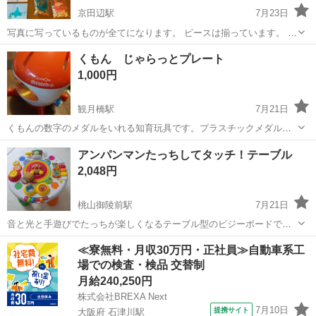
京田辺駅
7月23日
写真に写っているものが全てになります。 ピースは揃っています。 息
子が時々遊んで、その後自宅保管していました。 割れや目立つ汚れは
京都
京田辺市
京田辺駅
おもちゃ
ピース
くもん じゃらっとプレート
ありません。
1,000円
観月橋駅
7月21日
くもんの数字のメダルをいれる知育玩具です。プラスチックメダルの
数字シールにこすれなどあります。
京都
京都市
観月橋駅
おもちゃ
アンパンマンたっちしてタッチ！テーブル
2,048円
桃山御陵前駅
7月21日
音と光と手遊びでたっちが楽しくなるテーブル型のビジーボードで
す。 遊びながらつかまり立ちを促進します。 テーブル部分はひっくり
京都
京都市
桃山御陵前駅
おもちゃ
≪寮無料・月収30万円・正社員≫自動車系工
かえすとテーブルとして使えます。 使用に伴う細かな傷、汚れは見受
場での検査・検品 交替制
けられますが使用する分には問題な...
月給240,250円
株式会社BREXA Next
7月10日
提携サイト
大阪府 石津川駅