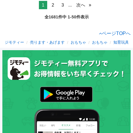
1
2
3
...
次へ
全1681件中 1-50件表示
ページTOPへ
ジモティー
売ります・あげます
おもちゃ
おもちゃ
知育玩具