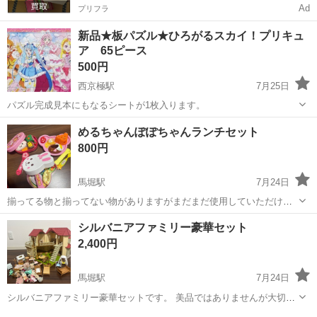
Ad
プリフラ
新品★板パズル★ひろがるスカイ！プリキュ
ア 65ピース
500円
西京極駅
7月25日
パズル完成見本にもなるシートが1枚入ります。
京都
京都市
西京極駅
おもちゃ
スカイ
めるちゃんぽぽちゃんランチセット
800円
馬堀駅
7月24日
揃ってる物と揃ってない物がありますがまだまだ使用していただける
と思います！
京都
亀岡市
馬堀駅
おもちゃ
シルバニアファミリー豪華セット
2,400円
馬堀駅
7月24日
シルバニアファミリー豪華セットです。 美品ではありませんが大切に
使用してくださる方にお譲りしたいと思います！状態は写真でご確認
京都
亀岡市
馬堀駅
おもちゃ