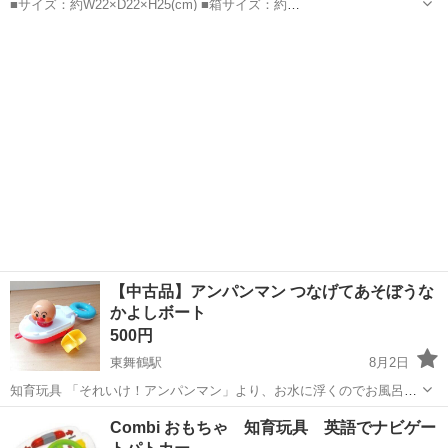
■サイズ：約W22×D22×H25(cm) ■箱サイズ：約
W22.5×D22.5×H26.5(cm) ■主な材質：天然木 ■対象年齢：1才以上 目
京都
京都市
京都駅
おもちゃ
インター
立った傷や汚れはありませんが、中古につき、ご理解ある方よろしく
お願いします...
【中古品】アンパンマン つなげてあそぼうな
かよしボート
500円
東舞鶴駅
8月2日
知育玩具 「それいけ！アンパンマン」より、お水に浮くのでお風呂な
どで遊べる「つなげてあそぼう！なかよしボート」です。 アンパンマ
京都
舞鶴市
東舞鶴駅
おもちゃ
ボート
Combi おもちゃ 知育玩具 英語でナビゲー
ンをまわすと前に進み、つけかえたりつなげたりして遊べます。