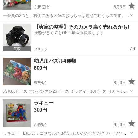
京田辺市
8月3日
一番奥の2つと、右側にある太鼓のおもちゃは電池で動くものです。
全体的に使用に伴うキズや汚れはありますが、問題なく動作すること
京都
京田辺市
おもちゃ
アルコール
【実家の整理】そのカメラ高く売れるかも❗️
を確認しています(電池残量が少ないものもあります)。 おもちゃはア
状態が悪くてもOK！最大限買取します
ルコールで拭き取ってあり、ぬいぐ...
Ad
プリフラ
幼児用パズル4種類
600円
東野駅
8月3日
恐竜65ピース アンパンマン26ピース ミッフィー10ピース リカちゃん
55ピース ミッフィーのパズルに少しの剥げが何ヶ所かあります。 他は
京都
京都市
東野駅
おもちゃ
ピース
ラキュー
キレイな状態です。 ご理解いただける方よろしくお願いいたします。
300円
Joshin...
西院駅
8月3日
ラキュー LaQ ステゴサウルス お試しにいかがですか？ パーツ全部