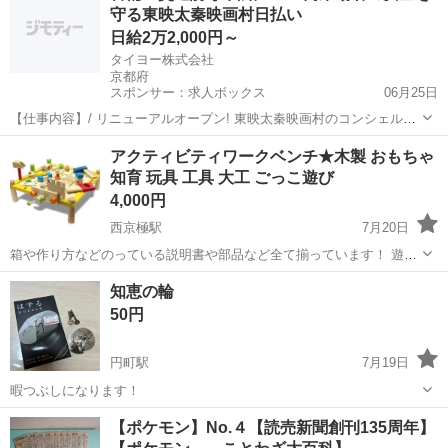
守る東映太秦映画村日払い
日給2万2,000円～
タイヨー株式会社
京都府
スポンサー：求人ボックス
06月25日
【仕事内容】/ リニューアルオープン! 東映太秦映画村のコンシェルジ
ュ! お仕事内容 リニューアルオープンする東映太秦映画村での 警備ス
アルバイト・パート
アクティビティワークベンチ★木製 おもちゃ
タッフをお願いします! 目指せ!「おもてなし」のできる警備員! 具体的
知育 玩具 工具 大工 ごっこ遊び
には…? ・出入管理業務...
4,000円
西京極駅
7月20日
箱や作り方などのっている説明書や部品など全て揃っています！ 遊ん
だ時に付いた色や傷などあります。 商品サイズ W45×L45×H14 対象年
京都
京都市
西京極駅
おもちゃ
玩具
知恵の輪
齢 36ヶ月〜 素材 ゴムの木、プライウッド、ポリアセタール、鉄 同梱
50円
物 本...
円町駅
7月19日
暇つぶしになります！
京都
京都市
円町駅
おもちゃ
知恵の輪
【ポケモン】No.４【読売新聞創刊135周年】