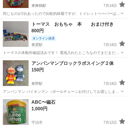
東舞鶴駅
7月14日
同じものが2台あったので比較的綺麗ですが、トイレットペーパーは使
用感があります。 出来る限り除菌シートで拭き上げてからお渡ししま
京都
舞鶴市
東舞鶴駅
おもちゃ
ボックス
トーマス おもちゃ 本 おまけ付き
す。 【商品説明】 6面+天面の計7面に、18種類の楽しい遊びがいっぱ
800円
いのアンパンマン...
オンライン決済
黄檗駅
7月14日
トーマスの本動作確認済みです！ 電池入れたところなのでまだまだ使
用できます！ 現金支払いでもどちらでも大丈夫です！ 写真には写って
京都
宇治市
黄檗駅
おもちゃ
トーマス
アンパンマンブロックラボスイング２体
いませんがトーマスのキーホルダーも何個かお付けいたします！
150円
東野駅
7月14日
アンパンマン バイキンマン（ボールチェーンお付けしてお渡ししま
す） 子供がしばらく遊んでいました。アルコールシートで拭いてお渡
京都
京都市
東野駅
おもちゃ
バイキンマン
ABC〜磁石
しします。
1,000円
宇治市
7月12日