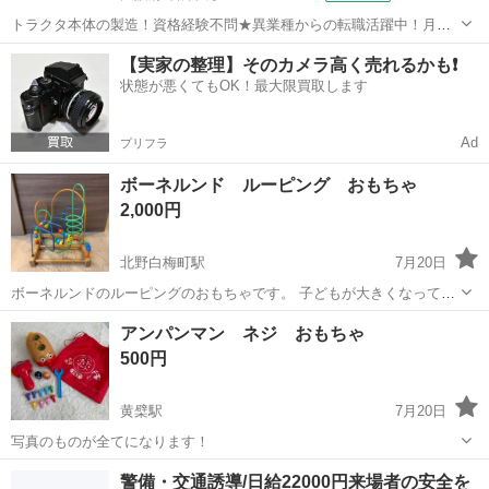
トラクタ本体の製造！資格経験不問★異業種からの転職活躍中！月収
例29万円以上！生活支援物資事前対応可◎即日入寮OK！寮費はずっと
大阪
堺市
石津川駅
その他
【実家の整理】そのカメラ高く売れるかも❗️
無料＆備品付き1R寮完備！赴任旅費会社負担！工場まで無料送迎あり
状態が悪くてもOK！最大限買取します
◎《大阪府堺市》 人気の工場の...
Ad
プリフラ
ボーネルンド ルーピング おもちゃ
2,000円
北野白梅町駅
7月20日
ボーネルンドのルーピングのおもちゃです。 子どもが大きくなって使
わなくなったので、売ります。 子ども1人しか遊んでいないので、ま
京都
京都市
北野白梅町駅
おもちゃ
アンパンマン ネジ おもちゃ
だまだ綺麗に使用してもらえます。 車で運ぶので、場所は融通が利く
500円
と思います。ご相談ください。 ...
黄檗駅
7月20日
写真のものが全てになります！
京都
宇治市
黄檗駅
おもちゃ
ネジ
警備・交通誘導/日給22000円来場者の安全を