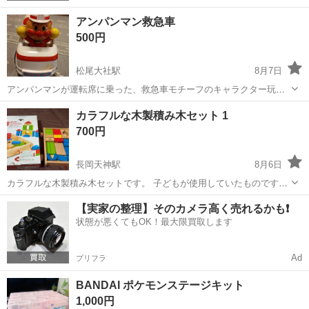
アンパンマン救急車
500円
松尾大社駅
8月7日
アンパンマンが運転席に乗った、救急車モチーフのキャラクター玩具
です。 - キャラクター: アンパンマン - 仕様: 救急車型 ご覧いただきあ
京都
京都市
松尾大社駅
おもちゃ
カラフルな木製積み木セット 1
りがとうございます。 ボタン2つほ押すとアンパンマンのセリフと、
700円
救急車の音...
長岡天神駅
8月6日
カラフルな木製積み木セットです。 子どもが使用していたものですの
で、多少の汚れや細かい傷はありますが、私の感覚では全体的に比較
京都
長岡京市
長岡天神駅
おもちゃ
【実家の整理】そのカメラ高く売れるかも❗️
的きれいな状態だと思います。 確認したところ欠品はないようです
状態が悪くてもOK！最大限買取します
が、同じサイズの別の積み木セット...
Ad
プリフラ
BANDAI ポケモンステージキット
1,000円