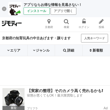
アプリならお得な情報を見逃さない！
インストール
アプリで開く
京都府
検索
ログイン
投稿
京都府の知育玩具の中古あげます・譲ります
人気キーワード
エリア
ジャンル
詳細
新着順
【実家の整理】そのカメラ高く売れるかも❗️
状態が悪くてもOK！最大限買取します
Ad
プリフラ