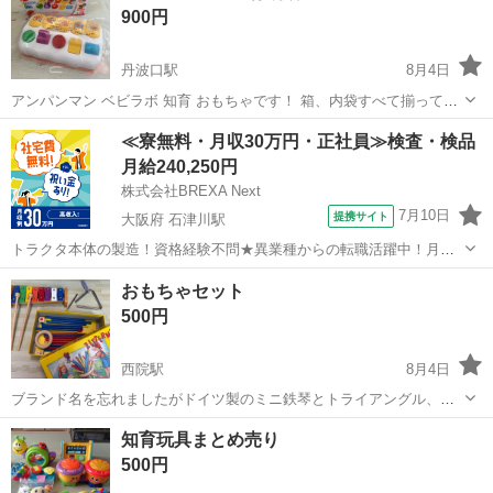
900円
丹波口駅
8月4日
アンパンマン ベビラボ 知育 おもちゃです！ 箱、内袋すべて揃ってい
て お店で欲しいとなったので購入も家で開けてみると似たようなもの
京都
京都市
丹波口駅
おもちゃ
≪寮無料・月収30万円・正社員≫検査・検品
もあるせいか、全く触らずで遊びませんでした； なので、傷・汚れな
月給240,250円
しです＼(^...
株式会社BREXA Next
7月10日
提携サイト
大阪府 石津川駅
トラクタ本体の製造！資格経験不問★異業種からの転職活躍中！月収
例29万円以上！生活支援物資事前対応可◎即日入寮OK！寮費はずっと
大阪
堺市
石津川駅
その他
おもちゃセット
無料＆備品付き1R寮完備！赴任旅費会社負担！工場まで無料送迎あり
500円
◎《大阪府堺市》 人気の工場の...
西院駅
8月4日
ブランド名を忘れましたがドイツ製のミニ鉄琴とトライアングル、棒
を引き抜いて遊ぶゲームのセットです。 トライアングルの持ち手を無
京都
京都市
西院駅
おもちゃ
知育玩具まとめ売り
くしたので毛糸で代用していました。
500円