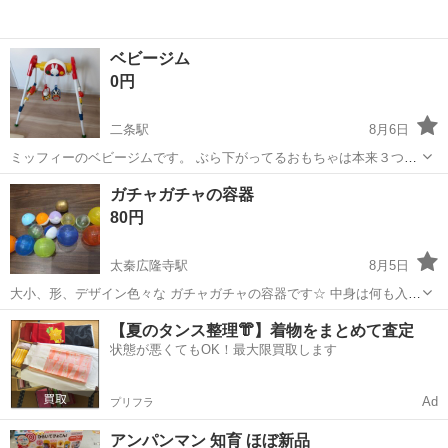
ベビージム
0円
二条駅
8月6日
ミッフィーのベビージムです。 ぶら下がってるおもちゃは本来３つで
すが1つ外れて取り付け不可能のためご理解のある方のみ引き取りくだ
京都
京都市
二条駅
おもちゃ
ガチャガチャの容器
さい。
80円
太秦広隆寺駅
8月5日
大小、形、デザイン色々な ガチャガチャの容器です☆ 中身は何も入っ
てません。 今後もしかしたら増えるかも？しれません😅
京都
京都市
太秦広隆寺駅
おもちゃ
【夏のタンス整理👘】着物をまとめて査定
状態が悪くてもOK！最大限買取します
Ad
プリフラ
アンパンマン 知育 ほぼ新品