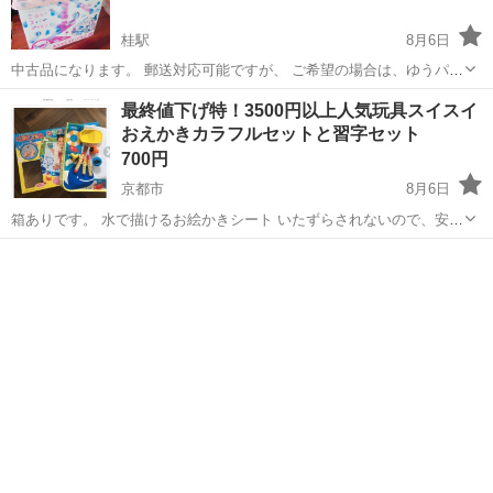
桂駅
8月6日
中古品になります。 郵送対応可能ですが、 ご希望の場合は、ゆうパッ
ク送料1,780円別途かかります
京都
京都市
桂駅
おもちゃ
最終値下げ特！3500円以上人気玩具スイスイ
おえかきカラフルセットと習字セット
700円
京都市
8月6日
箱ありです。 水で描けるお絵かきシート いたずらされないので、安
全！ ペン先、写っていませんが二本あります。 おまけで筆セットもお
京都
京都市
おもちゃ
習字
付けします^_^ おトクです。 使用品なので、使用感ありますが、まだ
まだ楽しく遊べ...