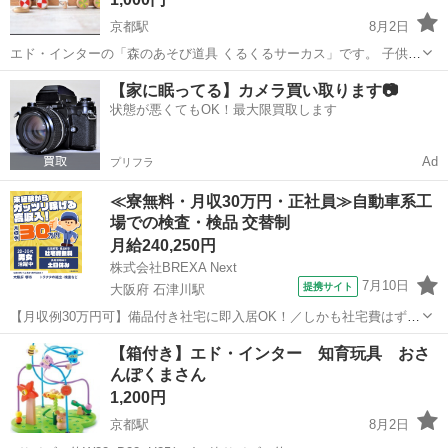
京都駅
8月2日
エド・インターの「森のあそび道具 くるくるサーカス」です。 子供が
大きくなり使わなくなったため出品いたします。 中古につきご理解あ
京都
京都市
京都駅
おもちゃ
インター
【家に眠ってる】カメラ買い取ります📷
る方、よろしくお願いします。 実物は2.3枚目です。 【ブランド】エ
状態が悪くてもOK！最大限買取します
ド・インター 【商品の...
Ad
プリフラ
≪寮無料・月収30万円・正社員≫自動車系工
場での検査・検品 交替制
月給240,250円
株式会社BREXA Next
7月10日
提携サイト
大阪府 石津川駅
【月収例30万円可】備品付き社宅に即入居OK！／しかも社宅費はずっ
と無料♪／トラクタ本体の製造／資格経験不問★異業種からの転職活躍
大阪
堺市
石津川駅
その他
【箱付き】エド・インター 知育玩具 おさ
中！／赴任旅費会社負担／工場まで無料送迎あり◎《大阪府堺市》 人
んぽくまさん
気の工場のお仕事 ◇トラクタ...
1,200円
京都駅
8月2日