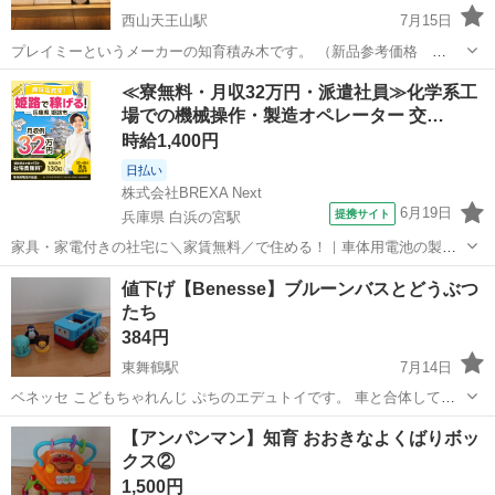
西山天王山駅
7月15日
プレイミーというメーカーの知育積み木です。 （新品参考価格
13200円 楽天市場） 特徴は形を変える事が出来る積み木があり色々
京都
長岡京市
西山天王山駅
おもちゃ
プレイミー
≪寮無料・月収32万円・派遣社員≫化学系工
な形を作る事が出来ます。 木箱と積み木のみで説明書や外箱はありま
場での機械操作・製造オペレーター 交…
せん。1枚目の写真の物が全て...
時給1,400円
日払い
株式会社BREXA Next
6月19日
提携サイト
兵庫県 白浜の宮駅
家具・家電付きの社宅に＼家賃無料／で住める！｜車体用電池の製造
｜未経験から月収例32万円♪｜さらに【年間休日130日】！ 人気の工場
兵庫
姫路市
白浜の宮駅
その他
値下げ【Benesse】ブルーンバスとどうぶつ
のお仕事 ◇車体用電池の製造◇ 機械の操作、部品のセッティング、検
たち
査、清掃業務など。 ...
384円
東舞鶴駅
7月14日
ベネッセ こどもちゃれんじ ぷちのエデュトイです。 車と合体してバ
スの2通りで遊べます。 ゾウ、ヒツジ、ライオン、カメ、ペンギンの
京都
舞鶴市
東舞鶴駅
おもちゃ
バルーン
【アンパンマン】知育 おおきなよくばりボッ
動物を乗せるとそれぞれ音や歌が変わります。 除菌シートでふいてか
クス②
らお渡ししま...
1,500円