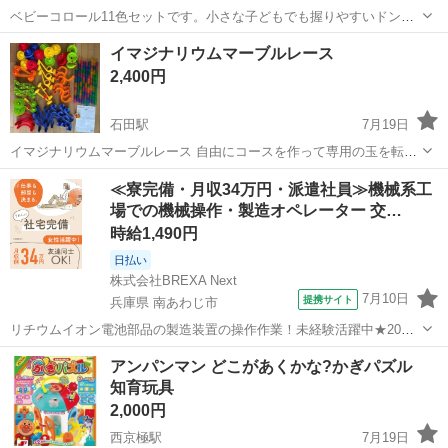
ベビーコロール11色セットです。小さな子どもでも握りやすいドング
リ型で、積み重ねて収納することも可能です。 初めてのクレヨンにい
京都
相楽郡
山田川駅
おもちゃ
ベビー
イマジナリウムマーブルレース
かがでしょうか? ※写真の通りオレンジは折れている状態です。 ※ま
2,400円
た元々入っていた袋はない為ジ...
石田駅
7月19日
イマジナリウムマーブルレース 自由にコースを作って専用の玉を転が
して遊べます 箱はありませんが、パーツはあとで買い足したものと混
京都
京都市
石田駅
おもちゃ
コース
≪寮完備・月収34万円・派遣社員≫機械系工
ざってて写真の通り充分に数があり、結構大きなコースも余裕で作れ
場での機械操作・製造オペレーター 交…
ました!! 専用の玉は14個あり...
時給1,490円
日払い
株式会社BREXA Next
7月10日
提携サイト
兵庫県 南あわじ市
リチウムイオン電池部品の製造装置の操作作業！未経験活躍中★20～
50代の男性活躍中！嬉しい時給1,490円！生活支援物資事前対応可◎ワ
兵庫
南あわじ市
その他
アンパンマン どこがあくかな?かぎパズル
ンルーム寮完備！赴任旅費会社負担！正社員登用制度あり◎《兵庫県
知育玩具
南あわじ市》 人気の工場の...
2,000円
西京極駅
7月19日