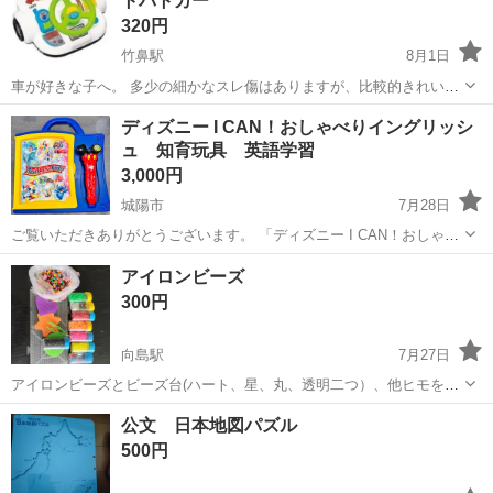
トパトカー
320円
竹鼻駅
8月1日
車が好きな子へ。 多少の細かなスレ傷はありますが、比較的きれいか
と思います。 電池もそのまま入れてお譲りします。 子どもが使用した
京都
京都市
竹鼻駅
おもちゃ
ディズニー I CAN！おしゃべりイングリッシ
ものなので、神経質な方はご遠慮ください。 箱は傷みがあります。 お
ュ 知育玩具 英語学習
問い合わせ前にプロフィール...
3,000円
城陽市
7月28日
ご覧いただきありがとうございます。 「ディズニー I CAN！おしゃべ
りイングリッシュ」です。 定価は9,720円です。 動作確認済みで、問
京都
城陽市
おもちゃ
アイロンビーズ
題なくお使いいただけます。
300円
向島駅
7月27日
アイロンビーズとビーズ台(ハート、星、丸、透明二つ）、他ヒモを通
して飾りなど作れるパーツです(紐はありません）。全て中古で数バラ
京都
京都市
向島駅
おもちゃ
公文 日本地図パズル
バラです。 中古を理解のうえノークレームノーリターンでお願いしま
500円
す。 ご希望の方は平日は18時頃...