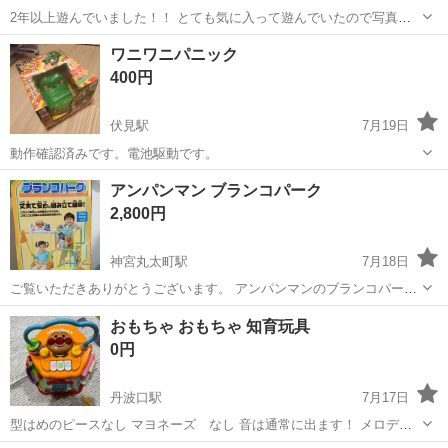
2年以上遊んでいました！！ とても気に入って遊んでいたので写真以
外にも細かい傷や汚れがあります。 部品は全て揃っています。
京都
京都市
西京極駅
おもちゃ
アンパンマン
ワニワニパニック
400円
伏見駅
7月19日
動作確認済みです。電池駆動です。
京都
京都市
伏見駅
おもちゃ
アンパンマン ブランコパーク
2,800円
神宮丸太町駅
7月18日
ご覧いただきありがとうございます。 アンパンマンのブランコパーク
です。 ブランコや 鉄棒に変身させて遊べます。 箱の内容物のバツが
京都
京都市
神宮丸太町駅
おもちゃ
ブランコ
おもちゃ おもちゃ 知育玩具
ついている のれんと 安全ベルトはありません。 また写真のように 経
0円
年劣化による色あせがある棒...
丹波口駅
7月17日
型はめのピースなし マヨネーズ なし 音は通常に出ます！ メロディ
ーが出て楽しいです。 まだ使えますが、不足パーツが多数です。 非対