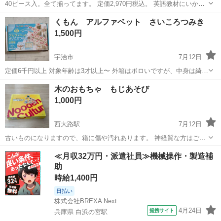
40ピース入。全て揃ってます。 定価2,970円税込。 英語教材にいかが
ですか？ ローソン大久保町平盛店でのお取引となります。
京都
宇治市
おもちゃ
磁石
くもん アルファベット さいころつみき
1,500円
宇治市
7月12日
定価6千円以上 対象年齢は3才以上〜 外箱はボロいですが、中身は綺麗
です。 中箱が無いでスカスカに見えますが、全て揃っています。 外箱
京都
宇治市
おもちゃ
アルファベット
木のおもちゃ もじあそび
とことばリスト付き！ ローソン大久保町平盛店でのお取引となりま
1,000円
す。 #知育玩具 #K...
西大路駅
7月12日
古いものになりますので、箱に傷や汚れあります。 神経質な方はご遠
慮ください。 レトロなイラストが懐かしい日本製のもじあそびです。
京都
京都市
西大路駅
おもちゃ
積み木
≪月収32万円・派遣社員≫機械操作・製造補
伝統的な遊びの中から文字を覚え、文章を考えるうちに学習意欲や好
助
奇心が高まります。 このおも...
時給1,400円
日払い
株式会社BREXA Next
4月24日
提携サイト
兵庫県 白浜の宮駅