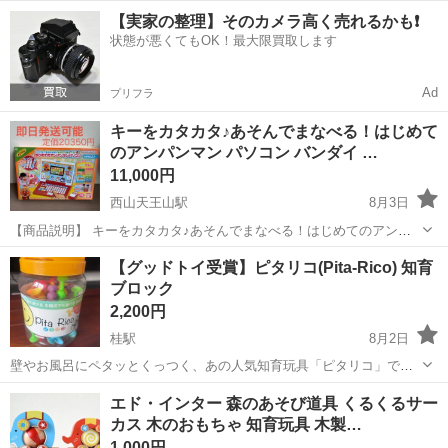
あります。
京都
京都市
西院駅
おもちゃ
ラキュー
【実家の整理】そのカメラ高く売れるかも❗️
状態が悪くてもOK！最大限買取します
Ad
プリフラ
キーをカタカタ♪あそんでまなべる！はじめて
のアンパンマン パソコン バンダイ …
11,000円
西山天王山駅
8月3日
【商品説明】 キーをカタカタ♪あそんでまなべる！はじめてのアンパ
ンマンパソコン ★箱付き ☆新品未使用 ☆匿名配送 ☆送料無料 ☆即購
京都
長岡京市
西山天王山駅
おもちゃ
アンパンマン
【グッドトイ受賞】ピタリコ(Pita-Rico) 知育
入可 定価 ：20,350円（税込） 発売日：2025年06月28日 対象年齢...
ブロック
2,200円
桂駅
8月2日
壁やお風呂にペタッとくっつく、あの人気知育玩具「ピタリコ」で
す！ Instagramでも話題、グッドトイ＆トイオブザイヤーW受賞のおも
京都
京都市
桂駅
おもちゃ
エド・インター 森のあそび道具 くるくるサー
ちゃです ✅ 1歳頃〜小学生まで長く遊べます ✅ お風呂・壁・ガラスに
カス 木のおもちゃ 知育玩具 木製…
くっつけて遊べる新...
1,000円