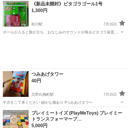
京都
京都市
丹波口駅
おもちゃ
ピース
《新品未開封》ピタゴラゴール1号
面にて、受け渡し可。 最初の問い合わせの際、引き取り日時、お知ら
1,300円
せください。
桂川駅
7月16日
ボールが入ると旗が立ち、おなじみのサウンドが鳴るピタゴラ装置用
ゴールです。 新品未開封です。電池は付属しません。
京都
向日市
桂川駅
おもちゃ
ピタゴラ装置
つみあげタワー
40円
北野白梅町駅
7月15日
中古をご了承ください 細かな傷あり #つみあげタワー
京都
京都市
北野白梅町駅
おもちゃ
つみあげ
プレイミートイズ (PlayMeToys) プレイミー
トランスフォーマーブ…
5,000円