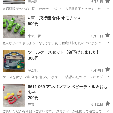
妻崎駅
6月21日
※店頭販売のため、問い合わせ中であっても掲載終了とさせていただ
く場合がございます。 商品名: ポケットモンスター ファミリーポンジ
山口
宇部市
妻崎駅
おもちゃ
♦️ 車 飛行機 合体 オモチャ ♦️
ャン ポケモン TOMY 配送や取り置き等の対応は致しかねます。あく
500円
まで店頭での直接購入...
東新川駅
6月21日
色んな形にできるようになります。ある程度値段したのでいかがでし
ょうか？よろしくお願いいたします。
山口
宇部市
東新川駅
おもちゃ
ツールケースセット【値下げしました】
300円
琴芝駅
6月20日
ケースを含む 12点 全部 揃っています。 中古品のため ケースにキズが
あります。
山口
宇部市
琴芝駅
おもちゃ
ケース
0611-069 アンパンマン ベビーラトル＆おも
ちゃ
200円
光市
6月11日
ご覧いただき有り難うございます。 ジモティーが連携して運営してい