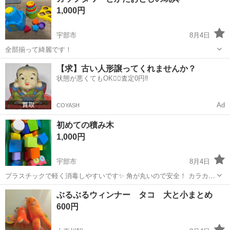
衣料服飾品、生活雑貨、家具、本、CD・DVDなどが無料でまとめて持
1,000円
ち込めます！ ※詳細はこ...
宇部市
8月4日
全部揃って綺麗です！
山口
宇部市
おもちゃ
タワー
【求】古い人形譲ってくれませんか？
状態が悪くてもOK🙆‍♀️査定0円‼️
Ad
COYASH
初めての積み木
1,000円
宇部市
8月4日
プラスチックで軽く消毒しやすいです✨ 角が丸いので安全！ カラカラ
音がなったり車を作ったり楽しめます🚗 消毒済で大きな割れなどなく
山口
宇部市
おもちゃ
積み木
ぶるぶるウィンナー タコ 大と小まとめ
状態はいいかと思いますが神経質な方は御遠慮ください。 一度人の手
600円
に渡ったものとご理解頂ける方宜...