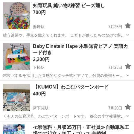
に少し曲がっていますが 比較的きれいな状態で使用に問題はありませ
山口
山口市
岩倉駅
おもちゃ
知育玩具 縫い物2練習 ビーズ通し
ん☺️ 写真のものが全てです。 【引き渡し場所】道の駅きららあじす
700円
セブンイ...
妻崎駅
7月25日
縫う練習や、手先を鍛えてくれます。 こどもが使ったものなので多少
の傷、汚れはご了承ください。 取引時間は14-16時の間ですと予定が
山口
宇部市
妻崎駅
おもちゃ
汚れ
Baby Einstein Hape 木製知育ピアノ 楽譜カ
つきやすいですが、それ以外の時間でもご相談ください。 また疑問点
ード付き
は事前に質問していただき...
2,200円
下松駅
7月23日
木製パネルを採用した直感的なタッチ式ピアノで、付属の楽譜カード
を差し込むことで視覚的に音楽を学べる知育玩具です。 - ブランド:
山口
下松市
下松駅
おもちゃ
楽譜
【KUMON】わごむパターンボード
Baby Einstein / Hape - 素材: 木製 - 付属品: 楽譜カード...
400円
新下関駅
7月20日
くもんの知育玩具、わごむパターンボードです。 都会の小学校受験す
るような子供達が使う代表的な知育玩具と聞いて興味本位で買ったも
山口
下関市
新下関駅
おもちゃ
KUMON
≪寮無料・月収35万円・正社員≫自動車系工
のですが、普通に子供たちは喜んで遊んでました。手先を使うので、
場での組立・加工・プレス 交替制