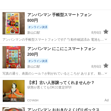
アンパンマン 手帳型スマートフォン
800円
オンライン決済
新山口駅
8月6日
アンパンマンの手帳型スマートフォンです(^ ^) 動作確認済み 電池も入
れたままお渡しします。 おもちゃのポイントカードがついていました
山口
山口市
新山口駅
おもちゃ
アンパンマン
アンパンマン にこにこスマートフォン
が、 カード類は付属しませんのでご了承ください。
200円
オンライン決済
新山口駅
8月6日
写真の通り、表面のシール？が剥がれているところが あります。 動作
や音声には問題ありません。
山口
山口市
新山口駅
おもちゃ
アンパンマン
【求】古い人形譲ってくれませんか？
状態が悪くてもOK🙆‍♀️査定0円‼️
Ad
COYASH
アンパンマン おおきなよくばりボックス