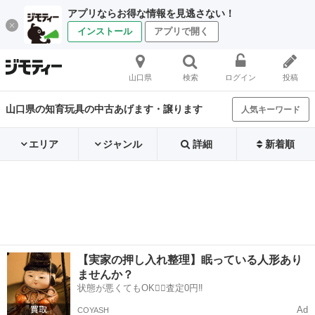
アプリならお得な情報を見逃さない！
インストール
アプリで開く
山口県
検索
ログイン
投稿
山口県の知育玩具の中古あげます・譲ります
人気キーワード
エリア
ジャンル
詳細
新着順
【実家の押し入れ整理】眠っている人形あり
ませんか？
状態が悪くてもOK🙆‍♀️査定0円‼️
Ad
COYASH