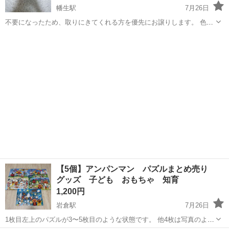
幡生駅
7月26日
不要になったため、取りにきてくれる方を優先にお譲りします。 色エ
ンピツ、ボールペンの落書きがあります。 画像の確認をお願いしま
山口
下関市
幡生駅
おもちゃ
ひらがな
す。
【5個】アンパンマン パズルまとめ売り
グッズ 子ども おもちゃ 知育
1,200円
岩倉駅
7月26日
1枚目左上のパズルが3〜5枚目のような状態です。 他4枚は写真のよう