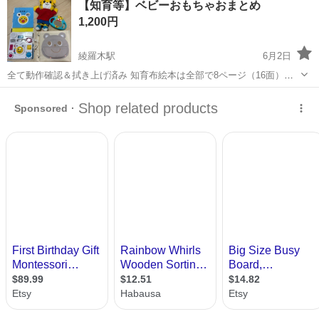
【知育等】ベビーおもちゃおまとめ
に乗って流れてくる車の骨組みに、車内外の各部品・ハンドル・足回
1,200円
り・ドア・シートなどの各...
綾羅木駅
6月2日
全て動作確認＆拭き上げ済み 知育布絵本は全部で8ページ（16面）で
す！ しまじろう歯磨きミラーは表面に細かいキズありますが問題なく
山口
下関市
綾羅木駅
おもちゃ
おもち
使えるかと思います。 しまじろうパペットはほぼ使っていません。 い
っぱいスイッチ（定価¥...