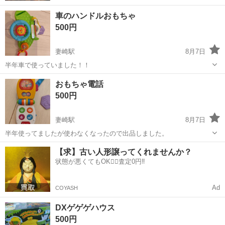
車のハンドルおもちゃ
500円
妻崎駅
8月7日
半年車で使っていました！！
山口
宇部市
妻崎駅
おもちゃ
ハンドル
おもちゃ電話
500円
妻崎駅
8月7日
半年使ってましたが使わなくなったので出品しました。
山口
宇部市
妻崎駅
おもちゃ
【求】古い人形譲ってくれませんか？
状態が悪くてもOK🙆‍♀️査定0円‼️
Ad
COYASH
DXゲゲゲハウス
500円