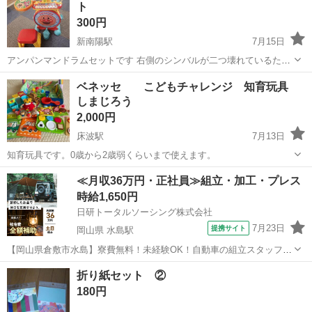
ト
300円
新南陽駅
7月15日
アンパンマンドラムセットです 右側のシンバルが二つ壊れているため
ジャンクとしています。 欲しいかたはおつけします。 バチはありませ
山口
周南市
新南陽駅
おもちゃ
ベネッセ こどもチャレンジ 知育玩具
ん ピアノ、足、左側のドラムは電源もついて動作確認問題ありません
しまじろう
でした。
2,000円
床波駅
7月13日
知育玩具です。0歳から2歳弱くらいまで使えます。
山口
宇部市
床波駅
おもちゃ
≪月収36万円・正社員≫組立・加工・プレス
時給1,650円
日研トータルソーシング株式会社
7月23日
提携サイト
岡山県 水島駅
【岡山県倉敷市水島】寮費無料！未経験OK！自動車の組立スタッフ
《お仕事No.NS0089》 お仕事について 車の組立作業です。専用レール
岡山
倉敷市
水島駅
その他
折り紙セット ②
に乗って流れてくる車の骨組みに、車内外の各部品・ハンドル・足回
180円
り・ドア・シートなどの各...