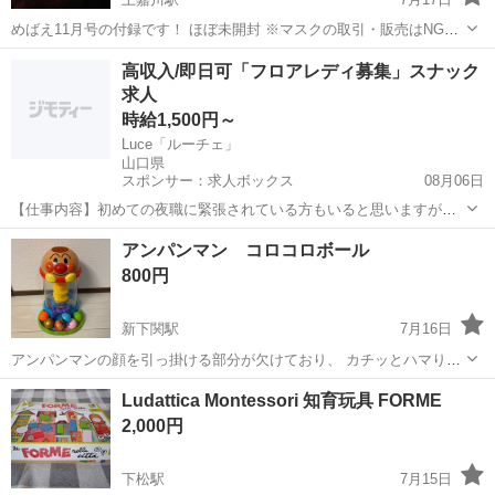
めばえ11月号の付録です！ ほぼ未開封 ※マスクの取引・販売はNGの
ため、マスクのみ取り出しの為、開封！ 写真のマスクはございませ
山口
山口市
上嘉川駅
おもちゃ
アンパンマン
高収入/即日可「フロアレディ募集」スナック
ん。 ※本は付きません おうちで遊ぶのにいかがでしょうか❓
求人
時給1,500円～
Luce「ルーチェ」
山口県
スポンサー：求人ボックス
08月06日
【仕事内容】初めての夜職に緊張されている方もいると思いますが
「Luce「ルーチェ」」のお仕事は至ってシンプルです! お客様と楽し
アルバイト・パート
アンパンマン コロコロボール
くお喋り お客様のドリンクを作ってご提供 ⇒基本上記の業務だけ も
800円
ちろんスタッフがイチから丁寧にレク...
新下関駅
7月16日
アンパンマンの顔を引っ掛ける部分が欠けており、 カチッとハマりま
せんが遊ぶのは可能です♪ ボールも買った時の数のまま揃っており、
山口
下関市
新下関駅
おもちゃ
コロコロボール
Ludattica Montessori 知育玩具 FORME
音も問題なく流れます。 多少の傷はありますので、ご理解頂ける方の
2,000円
み よろしくお願いします^_^
下松駅
7月15日