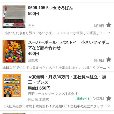
ます。 粗⼤ごみ等の減量を⽬的にまだ使えるものをリユースしていま
山口
光市
おもちゃ
リユース
0609-105 5つ玉そろばん
す。 ★★★★★ ご自宅にある不要品を是非ジモティースポットへお持
500円
ち込みしません...
光市
6月9日
ご覧いただき有り難うございます。 ジモティーが連携して運営してい
ます。 粗⼤ごみ等の減量を⽬的にまだ使えるものをリユースしていま
山口
光市
おもちゃ
リユース
スーパーボール バストイ 小さいフィギュ
す。 ★★★★★ ご自宅にある不要品を是非ジモティースポットへお持
アなど詰め合わせ
ち込みしません...
400円
居能駅
6月6日
縁日などで少しずつ集まったものたちを出品します。 お風呂やプール
に浮かばせて遊べます。 よく分からない小さなフィギュアなども入っ
山口
宇部市
居能駅
おもちゃ
≪寮無料・月収36万円・正社員≫組立・加
ています。
工・プレス
時給1,650円
日研トータルソーシング株式会社
7月23日
提携サイト
岡山県 水島駅
【岡山県倉敷市水島】寮費無料！未経験OK！自動車の組立スタッフ
《お仕事No.NS0089》 お仕事について 車の組立作業です。専用レール
岡山
倉敷市
水島駅
その他