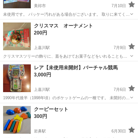
美祢市
7月10日
未使用です。 パッケー汚れがある場合がございます。 取りに来てくだ
さる方、お待ちしております😊
山口
美祢市
おもちゃ
セット
クリスマス オーナメント
200円
上嘉川駅
7月9日
クリスマスツリーの飾りに、蓋をあけてお菓子などをいれることも可
能です。
山口
山口市
上嘉川駅
おもちゃ
クリスマスツリー
レア【未使用未開封】バーチャル競馬
3,000円
上嘉川駅
7月6日
1990年代後半（1998年頃）のポケットゲームの一種です。 未開封のた
め動作の保証は出来ませんが、信頼性は「TAKARA TOMY」前身の
山口
山口市
上嘉川駅
おもちゃ
競馬
クーピーセット
「タカラ」ですのでお墨付き。 スマートフォン普及により、ポケット
300円
ゲームの類は徐々に...
岩鼻駅
6月30日