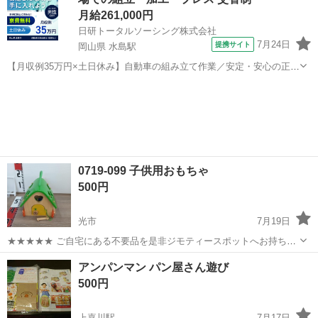
賢くなるのかもしれません。 家の整理...
月給261,000円
日研トータルソーシング株式会社
7月24日
提携サイト
岡山県 水島駅
【月収例35万円×土日休み】自動車の組み立て作業／安定・安心の正社
員 自動車の組立作業 各生産ラインには最新鋭のロボットが導入されて
岡山
倉敷市
水島駅
その他
います。 専用レールに乗って流れてくる車の骨組みに、社内外の各部
品・ハンドル・足回り・ドア...
0719-099 子供用おもちゃ
500円
光市
7月19日
★★★★★ ご自宅にある不要品を是非ジモティースポットへお持ち込
みしませんか？ 家電、趣味・スポーツ・レジャー用品、こども用品、
山口
光市
おもちゃ
現地
アンパンマン パン屋さん遊び
衣料服飾品、生活雑貨、家具、本、CD・DVDなどが無料でまとめて持
500円
ち込めます！ ※詳細はこ...
上嘉川駅
7月17日