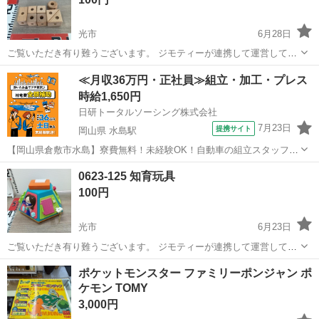
光市
6月28日
ご覧いただき有り難うございます。 ジモティーが連携して運営してい
ます。 粗⼤ごみ等の減量を⽬的にまだ使えるものをリユースしていま
山口
光市
おもちゃ
リユース
≪月収36万円・正社員≫組立・加工・プレス
す。 ★★★★★ ご自宅にある不要品を是非ジモティースポットへお持
時給1,650円
ち込みしません...
日研トータルソーシング株式会社
7月23日
提携サイト
岡山県 水島駅
【岡山県倉敷市水島】寮費無料！未経験OK！自動車の組立スタッフ
《お仕事No.NS0089》 お仕事について 車の組立作業です。専用レール
岡山
倉敷市
水島駅
その他
0623-125 知育玩具
に乗って流れてくる車の骨組みに、車内外の各部品・ハンドル・足回
100円
り・ドア・シートなどの各...
光市
6月23日
ご覧いただき有り難うございます。 ジモティーが連携して運営してい
ます。 粗⼤ごみ等の減量を⽬的にまだ使えるものをリユースしていま
山口
光市
おもちゃ
リユース
ポケットモンスター ファミリーポンジャン ポ
す。 ★★★★★ ご自宅にある不要品を是非ジモティースポットへお持
ケモン TOMY
ち込みしません...
3,000円