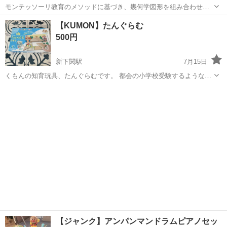
モンテッソーリ教育のメソッドに基づき、幾何学図形を組み合わせて
街の風景を作るイタリア製の知育パズルです。 - ブランド: Ludattica -
山口
下松市
下松駅
おもちゃ
【KUMON】たんぐらむ
商品名: FORME nella città - 対象年齢: 3歳以...
500円
新下関駅
7月15日
くもんの知育玩具、たんぐらむです。 都会の小学校受験するような子
供達が使う代表的な知育玩具と聞いて興味本位で買ったものですが、
山口
下関市
新下関駅
おもちゃ
KUMON
普通に子供たちは喜んで遊んでました。なかなか大人でも試行錯誤が
必要で、この遊びを通じて頭が柔らかく...
【ジャンク】アンパンマンドラムピアノセッ