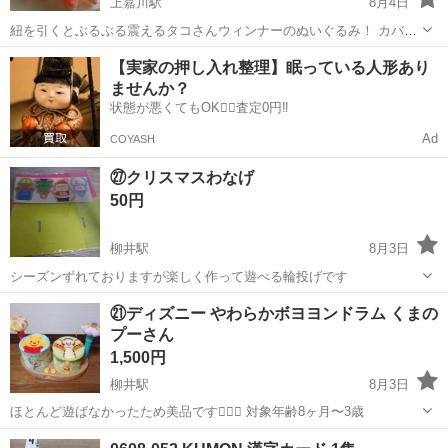
上嘉川駅
8月4日
紐を引くとぶるぶる震えるタコさんウィンナーのぬいぐるみ！ カバン
などにつけても可愛く、お子様などとおそろいにつけても可愛いと思
山口
山口市
上嘉川駅
おもちゃ
タコ
【実家の押し入れ整理】眠っている人形あり
います！
ませんか？
状態が悪くてもOK🙆‍♀️査定0円‼️
Ad
COYASH
㉗クリスマスわなげ
50円
柳井駅
8月3日
シーズンずれておりますが楽しく作って遊べる輪投げです
山口
柳井市
柳井駅
おもちゃ
㉑ディズニー やわらかボヨヨンドラム くまの
プーさん
1,500円
柳井駅
8月3日
ほとんど遊ばなかったため美品です🙇🏻‍♀ 対象年齢8ヶ月〜3歳
山口
柳井市
柳井駅
おもちゃ