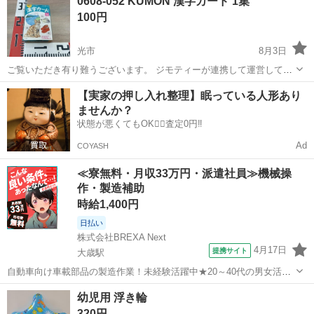
0608-052 KUMON 漢字カード 1集
100円
光市
8月3日
ご覧いただき有り難うございます。 ジモティーが連携して運営してい
ます。 粗⼤ごみ等の減量を⽬的にまだ使えるものをリユースしていま
山口
光市
おもちゃ
リユース
【実家の押し入れ整理】眠っている人形あり
す。 ★★★★★ ご自宅にある不要品を是非ジモティースポットへお持
ませんか？
ち込みしません...
状態が悪くてもOK🙆‍♀️査定0円‼️
Ad
COYASH
≪寮無料・月収33万円・派遣社員≫機械操
作・製造補助
時給1,400円
日払い
株式会社BREXA Next
4月17日
提携サイト
大歳駅
自動車向け車載部品の製造作業！未経験活躍中★20～40代の男女活躍
中！友達同士での応募OK！備品付きワンルーム寮費無料！赴任旅費会
山口
山口市
大歳駅
その他
幼児用 浮き輪
社負担！生活支援物資事前対応可◎格安食堂利用可！年間休日135日
320円
♪《山口県山口市》 人気の工...