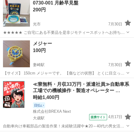
0730-001 月齢早見盤
衣料服飾品、生活雑貨、家具、本、CD・DVDなどが無料でまとめて持
200円
ち込めます！ ※詳細はこ...
光市
7月30日
★★★★★ ご自宅にある不要品を是非ジモティースポットへお持ち込
みしませんか？ 家電、趣味・スポーツ・レジャー用品、こども用品、
山口
光市
おもちゃ
現地
メジャー
衣料服飾品、生活雑貨、家具、本、CD・DVDなどが無料でまとめて持
100円
ち込めます！ ※詳細はこ...
妻崎駅
7月30日
【サイズ】 150cm メジャーです。 【傷などの状態】 とくに目立った
傷はありません。 【アピールポイント】 状態はいいのでまだまだ使え
山口
宇部市
妻崎駅
おもちゃ
≪寮無料・月収33万円・派遣社員≫自動車系
ます！ 【希望取引場所】 宇部市黒石 【希望取引日時】 要相談 上記の
工場での機械操作・製造オペレーター …
条件に合わ...
時給1,400円
日払い
株式会社BREXA Next
4月17日
提携サイト
大歳駅
自動車向け車載部品の製造作業！未経験活躍中★20～40代の男女活躍
中！友達同士での応募OK！備品付きワンルーム寮費無料！赴任旅費会