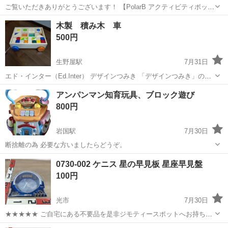
ご覧いただきありがとうございます！ 【PolarB アクティビティボック
スおもちゃ】 PolarB（ポーラービー）の木製アクティビティボックス
山口
下松市
大河内駅
おもちゃ
木製 積み木 車
の知育おもちゃです。 子どもが遊んでいましたが、使用頻度は少な
500円
く、比較的きれ...
生野屋駅
7月31日
エド・インター（Ed.Inter） デザインつみき 「デザインつみき」の特
徴 13種類41ピースの積み木がタイヤ付きの木箱に収められたセットで
山口
下松市
生野屋駅
おもちゃ
積み木
アンパンマン知育玩具、ブロック遊び
す。 音の鳴る積み木: 透明なアクリル板の中にビーズや砂が入ってい
800円
るものがあり...
岩国駅
7月30日
断捨離の為 必要な方いましたらどうぞ。
山口
岩国市
岩国駅
おもちゃ
アンパンマン
0730-002 ケニス 星の早見板 星座早見盤
100円
光市
7月30日
★★★★★ ご自宅にある不要品を是非ジモティースポットへお持ち込
みしませんか？ 家電、趣味・スポーツ・レジャー用品、こども用品、
山口
光市
おもちゃ
現地