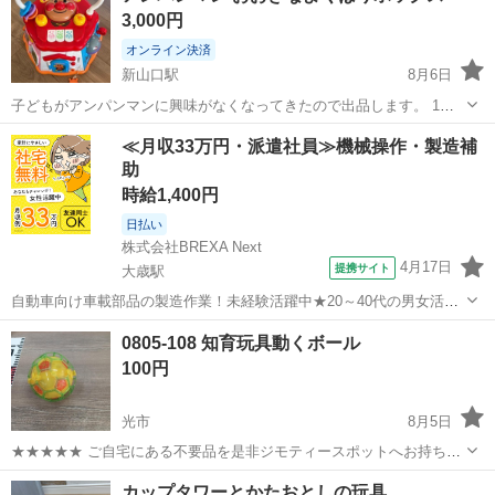
3,000円
オンライン決済
新山口駅
8月6日
子どもがアンパンマンに興味がなくなってきたので出品します。 1年
前に購入 全て動作確認済み 電池も入れたままお渡しします。 大きな
山口
山口市
新山口駅
おもちゃ
≪月収33万円・派遣社員≫機械操作・製造補
傷もなく、綺麗な状態だと思います。 どなたか使っていただけると嬉
助
しいです(...
時給1,400円
日払い
株式会社BREXA Next
4月17日
提携サイト
大歳駅
自動車向け車載部品の製造作業！未経験活躍中★20～40代の男女活躍
中！友達同士での応募OK！備品付きワンルーム寮費無料！赴任旅費会
山口
山口市
大歳駅
その他
0805-108 知育玩具動くボール
社負担！生活支援物資事前対応可◎格安食堂利用可！年間休日135日
100円
♪《山口県山口市》 人気の工...
光市
8月5日
★★★★★ ご自宅にある不要品を是非ジモティースポットへお持ち込
みしませんか？ 家電、趣味・スポーツ・レジャー用品、こども用品、
山口
光市
おもちゃ
現地
カップタワーとかたおとしの玩具