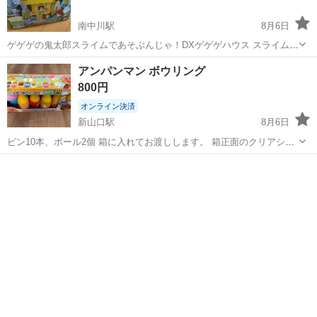
南中川駅
8月6日
ゲゲゲの鬼太郎スライムであそぶんじゃ！DXゲゲゲハウス スライム以
外の部品揃ってます。 うちの娘たちは、このおもちゃめちゃくちゃ楽
山口
山陽小野田市
南中川駅
おもちゃ
アンパンマン ボウリング
しかったそうです。よろしくお願いします。
800円
オンライン決済
新山口駅
8月6日
ピン10本、ボール2個 箱に入れてお渡しします。 箱正面のクリアシー
トが取れてしまっています(1枚目の写真) どなたか使っていただけると
山口
山口市
新山口駅
おもちゃ
ボウリング
嬉しいです(^^)