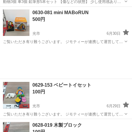
動物3個 車3個 鉛筆形5本セット 【傷などの状態】 少し使用感あり
【アピールポイント】 状態はいいのでまだまだ使えます！ 遊びながら
山口
宇部市
岩鼻駅
おもちゃ
クーピー
0630-081 mini MABoRUN
クーピーとして描けるので楽しい！。 大きさ目安、鉛筆形で女性の親
500円
指くらいの長さ。 値下...
光市
6月30日
ご覧いただき有り難うございます。 ジモティーが連携して運営してい
ます。 粗⼤ごみ等の減量を⽬的にまだ使えるものをリユースしていま
山口
光市
おもちゃ
リユース
す。 ★★★★★ ご自宅にある不要品を是非ジモティースポットへお持
ち込みしません...
0629-153 ベビートイセット
100円
光市
6月29日
ご覧いただき有り難うございます。 ジモティーが連携して運営してい
ます。 粗⼤ごみ等の減量を⽬的にまだ使えるものをリユースしていま
山口
光市
おもちゃ
リユース
0628-019 木製ブロック
す。 ★★★★★ ご自宅にある不要品を是非ジモティースポットへお持
100円
ち込みしません...