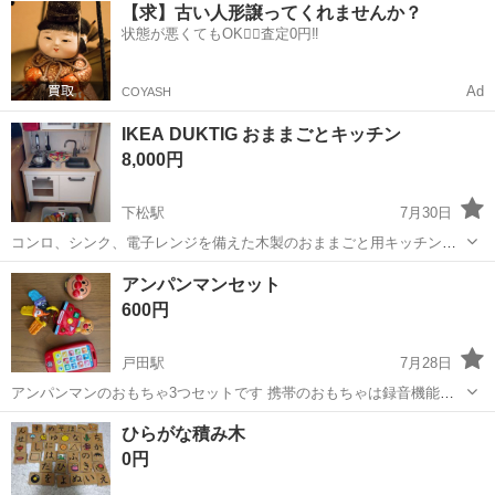
山口
山口市
大歳駅
その他
【求】古い人形譲ってくれませんか？
社負担！生活支援物資事前対応可◎格安食堂利用可！年間休日135日
状態が悪くてもOK🙆‍♀️査定0円‼️
♪《山口県山口市》 人気の工...
Ad
COYASH
IKEA DUKTIG おままごとキッチン
8,000円
下松駅
7月30日
コンロ、シンク、電子レンジを備えた木製のおままごと用キッチンで
す。 - ブランド: IKEA - モデル: DUKTIG - 素材: 木製 - 主な機能: コン
山口
下松市
下松駅
おもちゃ
アンパンマンセット
ロ、シンク、電子レンジ一体型 IKEA DUK...
600円
戸田駅
7月28日
アンパンマンのおもちゃ3つセットです 携帯のおもちゃは録音機能が
あるのですが、再生ボタンが反応しません。それ以外は音に問題はな
山口
周南市
戸田駅
おもちゃ
アンパンマン
ひらがな積み木
さそうです
0円