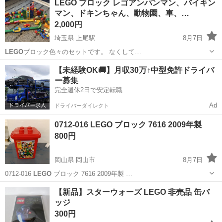
LEGO ブロック レゴアンパンマン、バイキン
取引可
マン、ドキンちゃん、動物園、車、…
2,000円
埼玉県 上尾駅
8月7日
LEGO
ブロック色々のセットです。 なくして…
埼玉
上尾市
上尾駅
その他
LEGO
【未経験OK🚚】月収30万↑中型免許ドライバ
ー募集
完全週休2日で安定転職
Ad
ドライバーダイレクト
0712-016 LEGO ブロック 7616 2009年製
800円
岡山県 岡山市
8月7日
0712-016
LEGO
ブロック 7616 2009年製 …
岡山
岡山市
おもちゃ
LEGO
【新品】スターウォーズ LEGO 非売品 缶バ
ッジ
300円