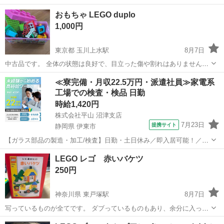
おもちゃ LEGO duplo
1,000円
東京都 玉川上水駅
8月7日
中古品です。 全体の状態は良好で、目立った傷や割れはありません。
もしかしたら紛失しているパーツがあるかもしれません。取引の際に
東京
立川市
玉川上水駅
おもちゃ
duplo
≪寮完備・月収22.5万円・派遣社員≫家電系
中身確認していただいて結構です。 自宅まで取りに来て頂ける方でお
工場での検査・検品 日勤
願い致します。
時給1,420円
株式会社平山 沼津支店
7月23日
提携サイト
静岡県 伊東市
【ガラス部品の製造・加工/検査】日勤・土日休み／即入居可能！／伊
豆でのんびりライフ♪ ガラス部品の製造・加工/検査 【株式会社平山で
静岡
伊東市
その他
LEGO レゴ 赤いバケツ
の正社員採用（無期雇用派遣）となります】 「2人で同じ職場で働き
250円
たい」 「仕事も休みも一...
神奈川県 東戸塚駅
8月7日
写っているものが全てです。 ダブっているものもあり、余分に入って
いますし、もしかしたら足らないものがあるかもしれません。 駅での
神奈川
横浜市
東戸塚駅
パズル
LEGO