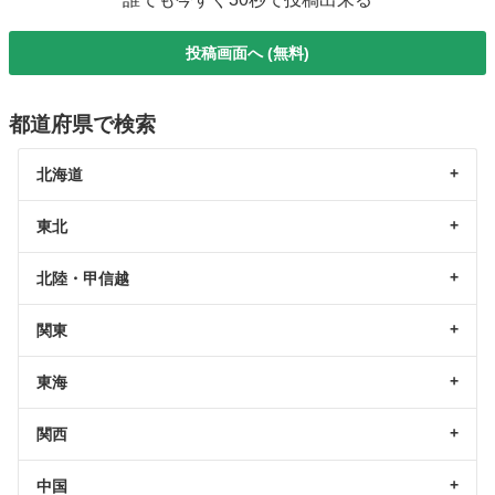
投稿画面へ (無料)
都道府県で検索
北海道
東北
北陸・甲信越
関東
東海
関西
中国