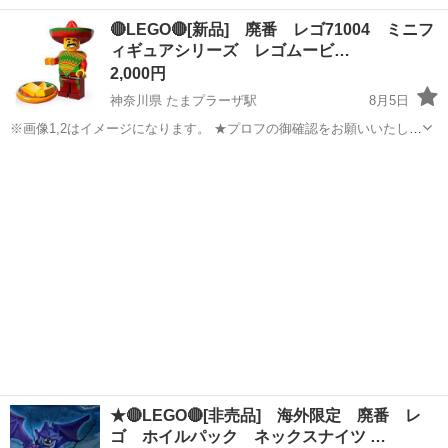
千葉
習志野市
京成大久保駅
その他
ELEGOO
🔴LEGO🔴[新品] 廃番 レゴ71004 ミニフ
ィギュアシリーズ レゴムービ…
2,000円
神奈川県 たまプラーザ駅
8月5日
※画像1,2はイメージになります。 ★プロフの御確認をお願いいたしま
す。 ※在庫有り 【状態】 袋入り新品未組立品(廃番) ※袋入り新品に
神奈川
横浜市
たまプラーザ駅
おもちゃ
タコ
なりますが、中身確認の為、ポリバックの一部開封しています。ポリ
バックの状態を気になさ...
★🔴LEGO🔴[非売品] 海外限定 廃番 レ
ゴ ホイルパック ネックスナイツ …