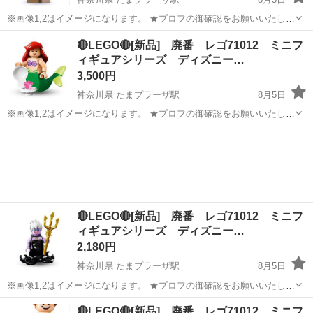
※画像1,2はイメージになります。 ★プロフの御確認をお願いいたしま
す。 【状態】 袋入り新品未組立品(廃番) ※袋入り新品になりますが、
神奈川
横浜市
たまプラーザ駅
おもちゃ
LEGO
🔴LEGO🔴[新品] 廃番 レゴ71012 ミニフ
中身確認の為、ポリバックの一部開封しています。ポリバックの状態
ィギュアシリーズ ディズニー…
を気になさる方、神経質...
3,500円
神奈川県 たまプラーザ駅
8月5日
※画像1,2はイメージになります。 ★プロフの御確認をお願いいたしま
す。 【状態】 袋入り新品未組立品(廃番) ※袋入り新品になりますが、
神奈川
横浜市
たまプラーザ駅
おもちゃ
LEGO
中身確認の為、ポリバックの一部開封しています。ポリバックの状態
を気になさる方、神経質...
🔴LEGO🔴[新品] 廃番 レゴ71012 ミニフ
ィギュアシリーズ ディズニー…
2,180円
神奈川県 たまプラーザ駅
8月5日
※画像1,2はイメージになります。 ★プロフの御確認をお願いいたしま
す。 ※在庫有り 【状態】 袋入り新品未組立品(廃番) ※袋入り新品に
神奈川
横浜市
たまプラーザ駅
おもちゃ
LEGO
🔴LEGO🔴[新品] 廃番 レゴ71012 ミニフ