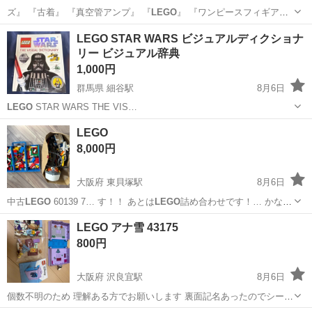
ズ』 『古着』 『真空管アンプ』 『
LEGO
』 『ワンピースフィギア』
を格安や、…
大阪
枚方市
樟葉駅
オーディオ
真空管
LEGO STAR WARS ビジュアルディクショナ
リー ビジュアル辞典
1,000円
群馬県 細谷駅
8月6日
LEGO
STAR WARS THE VIS…
群馬
太田市
細谷駅
その他
LEGO
8,000円
大阪府 東貝塚駅
8月6日
中古
LEGO
60139 7… す！！ あとは
LEGO
詰め合わせです！… かなり
の量の
LEGO
です！ 人形など…
大阪
貝塚市
東貝塚駅
おもちゃ
LEGO アナ雪 43175
800円
大阪府 沢良宜駅
8月6日
個数不明のため 理解ある方でお願いします 裏面記名あったのでシール
剥がしてます