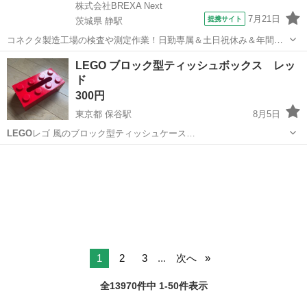
株式会社BREXA Next
7月21日
提携サイト
茨城県 静駅
コネクタ製造工場の検査や測定作業！日勤専属＆土日祝休み＆年間休
日128日★クリーンルーム内作業★マイカー通勤OK＆無料駐車場あり
茨城
常陸大宮市
静駅
その他
LEGO ブロック型ティッシュボックス レッ
★就業先食堂利用可！日払い制度あり！《茨城県常陸大宮市》 人気の
ド
工場のお仕事 ◇コネクタ製造工...
300円
東京都 保谷駅
8月5日
LEGO
レゴ 風のブロック型ティッシュケース…
東京
西東京市
保谷駅
インテリア雑貨/小物
1
2
3
...
次へ
全13970件中 1-50件表示