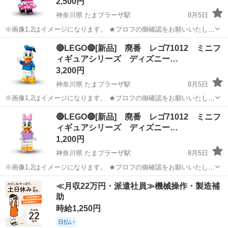
2,500円
神奈川県 たまプラーザ駅
8月5日
※画像1,2はイメージになります。 ★プロフの御確認をお願いいたしま
す。 【状態】 袋入り新品未組立品(廃番) ※袋入り新品になりますが、
神奈川
横浜市
たまプラーザ駅
おもちゃ
LEGO
🔴LEGO🔴[新品] 廃番 レゴ71012 ミニフ
中身確認の為、ポリバックの一部開封しています。ポリバックの状態
ィギュアシリーズ ディズニー…
を気になさる方、神経質...
3,200円
神奈川県 たまプラーザ駅
8月5日
※画像1,2はイメージになります。 ★プロフの御確認をお願いいたしま
す。 【状態】 袋入り新品未組立品(廃番) ※袋入り新品になりますが、
神奈川
横浜市
たまプラーザ駅
おもちゃ
ドナルドダック
🔴LEGO🔴[新品] 廃番 レゴ71012 ミニフ
中身確認の為、ポリバックの一部開封しています。ポリバックの状態
ィギュアシリーズ ディズニー…
を気になさる方、神経質...
1,200円
神奈川県 たまプラーザ駅
8月5日
※画像1,2はイメージになります。 ★プロフの御確認をお願いいたしま
す。 ※在庫有り 【状態】 袋入り新品未組立品(廃番) ※袋入り新品に
神奈川
横浜市
たまプラーザ駅
おもちゃ
LEGO
≪月収22万円・派遣社員≫機械操作・製造補
なりますが、中身確認の為、ポリバックの一部開封しています。ポリ
助
バックの状態を気になさ...
時給1,250円
日払い