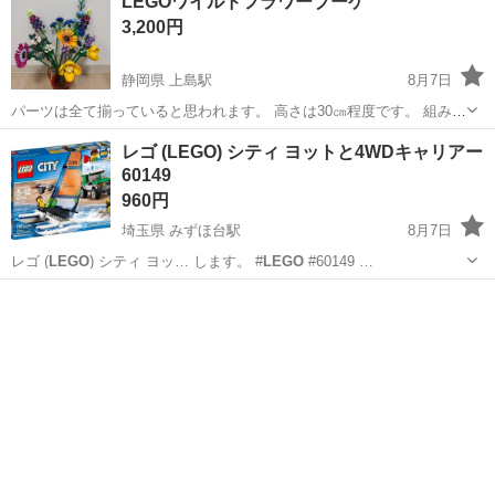
LEGOワイルドフラワーブーケ
3,200円
静岡県 上島駅
8月7日
パーツは全て揃っていると思われます。 高さは30㎝程度です。 組み立
てたままのお渡し、 または、 バラバラにした状態でのお渡し、 どち
静岡
浜松市
上島駅
おもちゃ
レゴ (LEGO) シティ ヨットと4WDキャリアー
らでも大丈夫です。 箱はないので、プラスチックケースをお付けしま
60149
す。 花瓶はつきません。
960円
埼玉県 みずほ台駅
8月7日
レゴ (
LEGO
) シティ ヨッ… します。 #
LEGO
#60149 …
埼玉
富士見市
みずほ台駅
おもちゃ