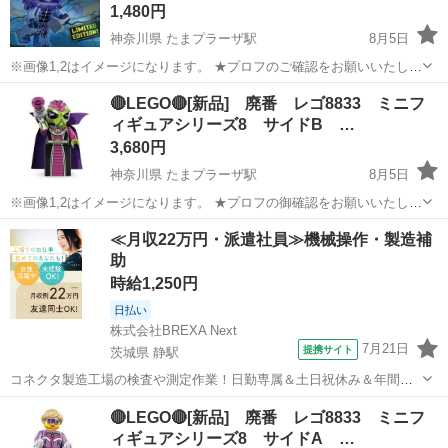
1,480円
神奈川県 たまプラーザ駅
8月5日
※画像1,2はイメージになります。 ★プロフのご確認をお願いいたしま
す。 ●こちらは廃刊マガジンでしか入手出来ません。 ●非売品、海外
神奈川
横浜市
たまプラーザ駅
おもちゃ
ミニフィグ
🔴LEGO🔴[新品] 廃番 レゴ8833 ミニフ
廃刊マガジンのプロモーション用のホイルパックセット品になります
ィギュアシリーズ8 サイドB …
ので単品では一般販売され...
3,680円
神奈川県 たまプラーザ駅
8月5日
※画像1,2はイメージになります。 ★プロフの御確認をお願いいたしま
す。 【状態】 袋入り新品未組立品(廃番) ※袋入り新品になりますが、
神奈川
横浜市
たまプラーザ駅
おもちゃ
LEGO
≪月収22万円・派遣社員≫機械操作・製造補
中身確認の為、ポリバックの一部開封しています。ポリバックの状態
助
を気になさる方、神経質...
時給1,250円
日払い
株式会社BREXA Next
7月21日
提携サイト
茨城県 静駅
コネクタ製造工場の検査や測定作業！日勤専属＆土日祝休み＆年間休
日128日★クリーンルーム内作業★マイカー通勤OK＆無料駐車場あり
茨城
常陸大宮市
静駅
その他
🔴LEGO🔴[新品] 廃番 レゴ8833 ミニフ
★就業先食堂利用可！日払い制度あり！《茨城県常陸大宮市》 人気の
ィギュアシリーズ8 サイドA …
工場のお仕事 ◇コネクタ製造工...