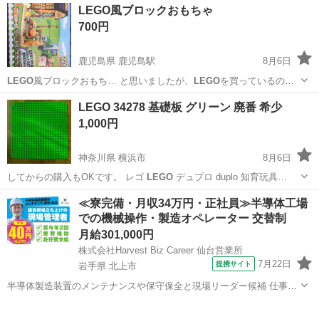
大阪
茨木市
沢良宜駅
おもちゃ
LEGO
LEGO風ブロックおもちゃ
700円
鹿児島県 鹿児島駅
8月6日
LEGO
風ブロックおもち… と思いましたが、
LEGO
を買っているの
で… したが、サイズは
LEGO
とほぼ同じのよう…
鹿児島
鹿児島市
鹿児島駅
その他
LEGO
LEGO 34278 基礎板 グリーン 廃番 希少
1,000円
神奈川県 横浜市
8月6日
してからの購入もOKです。 レゴ
LEGO
デュプロ duplo 知育玩具…
神奈川
横浜市
おもちゃ
LEGO
≪寮完備・月収34万円・正社員≫半導体工場
での機械操作・製造オペレーター 交替制
月給301,000円
株式会社Harvest Biz Career 仙台営業所
7月22日
提携サイト
岩手県 北上市
半導体製造装置のメンテナンスや保守保全と現場リーダー候補 仕事内
容 ＼フラッシュメモリの製造を行う工場で半導体製造装置の保守・点
岩手
北上市
その他
検のお仕事／ 【主な業務】 フラッシュメモリなどに使用される「半導