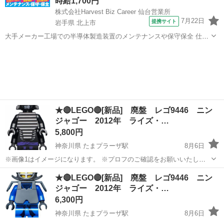
時給1,700円
株式会社Harvest Biz Career 仙台営業所
7月22日
提携サイト
岩手県 北上市
大手メーカー工場での半導体製造装置のメンテナンスや保守保全 仕事
内容 ＼フラッシュメモリの製造を行う工場で半導体製造装置の保守・
岩手
北上市
その他
点検のお仕事／ 新工場新設に伴い、請負現場の立ち上げを行います！
※立ち上げ時期目安：2...
★🔴LEGO🔴[新品] 廃盤 レゴ9446 ニン
ジャゴー 2012年 ライズ・…
5,800円
神奈川県 たまプラーザ駅
8月6日
※画像1はイメージになります。 ※プロフのご確認をお願いいたしま
す。 ●価格帯はbricklinkの海外相場を参考に設定しております。 ●廃番
神奈川
横浜市
たまプラーザ駅
おもちゃ
ミニフィグ
★🔴LEGO🔴[新品] 廃盤 レゴ9446 ニン
レゴ9446 飛行戦艦ニンジャゴーに封入されていたミニフィグになり
ジャゴー 2012年 ライズ・…
ます。 ◆...
6,300円
神奈川県 たまプラーザ駅
8月6日