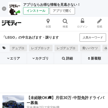
アプリならお得な情報を見逃さない！
インストール
アプリで開く
全国
検索
ログイン
投稿
「LEGO」の中古あげます・譲ります
人気キーワード
デュプロ
レゴブロック
レゴデュプロ
青いバケツ
du
エリア
カテゴリ
詳細
新着順
【未経験OK🚚】月収30万↑中型免許ドライバ
ー募集
完全週休2日で安定転職