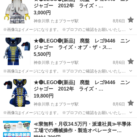
レゴ9446 飛行戦艦ニンジャゴーに封入されていたミニフィグになり
ジャゴー 2012年 ライズ・…
ます。 ◆...
3,000円
神奈川県 たまプラーザ駅
8月6日
※画像1はイメージになります。 ※プロフのご確認をお願いいたしま
す。 ●価格帯はbricklinkの海外相場を参考に設定しております。 ●こち
神奈川
横浜市
たまプラーザ駅
おもちゃ
ミニフィグ
★🔴LEGO🔴[新品] 廃盤 レゴ9446 ニン
らのミニフィグは廃番レゴ9446にしか入っていないミニフィグになり
ジャゴー ライズ・オブ・ザ・ス…
ます。 ●...
5,500円
神奈川県 たまプラーザ駅
8月6日
※画像1はイメージになります。 ※プロフのご確認をお願いいたしま
す。 ★ヘッド(頭)は工場出荷状態の袋入り(未開封)状態になります。 ●
神奈川
横浜市
たまプラーザ駅
おもちゃ
ミニフィグ
★🔴LEGO🔴[新品] 廃盤 レゴ9446 ニン
価格帯はbricklinkの海外相場を参考に設定しております。 ●廃番レゴ
ジャゴー 2012年 ライズ・…
9446 ...
19,800円
神奈川県 たまプラーザ駅
8月6日
※画像1はイメージになります。 ※プロフのご確認をお願いいたしま
す。 ★ヘッド(頭)とレッグ(尻尾)は工場出荷状態の袋入り(未開封)状態
神奈川
横浜市
たまプラーザ駅
おもちゃ
ミニフィグ
≪寮無料・月収34.5万円・派遣社員≫半導体
になります。 ●価格帯はbricklinkの海外相場を参考に設定しておりま
工場での機械操作・製造オペレーター…
す。 ●廃...