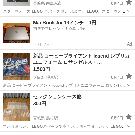
長崎県 南島原市
8月7日
スターウォーズ
LEGO
缶バッジ 限… れます。
LEGO
、スターウォー
ズ…
長崎
南島原市
その他
MacBook Air 13インチ 0円
抽選でプレゼント！応募は1分
Ad
くらしノート
新品 コービーブライアント legend レプリカ
ユニフォーム ロサンゼルス・…
1,500円
大阪府 堺東駅
8月7日
新品 コービーブライアント legend レプリカユニフォーム ロサンゼル
ス・ドジャースカラー 前に8番後ろに24番。 バスケットボールの名選
大阪
堺市
堺東駅
野球
セレクションケース他
手。 コービー・ブライアントの背番号は8番と24番です。彼はロサン
300円
ゼルス・レ...
宮城県 黒松駅
8月6日
ておりました。
LEGO
のパーツで小さい… 切ってましたが、
LEGO
で
遊ばなくなった…
宮城
仙台市
黒松駅
収納家具