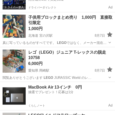
Ad
ドライバーダイレクト
子供用ブロックまとめ売り 1,000円 直接取
引限定
1,000円
北海道 宮の沢駅
8月7日
真に写っているものがすべてです。
LEGO
ではなく、メーカー混在と
思われます。…
北海道
札幌市
宮の沢駅
その他
レゴ（LEGO）ジュニア T-レックスの脱走
10758
6,000円
愛知県 岡崎駅
8月7日
閲覧ありがとうございます
LEGO
JURASSIC World のレ…
愛知
岡崎市
岡崎駅
おもちゃ
LEGO
MacBook Air 13インチ 0円
抽選でプレゼント！応募は1分
Ad
くらしノート