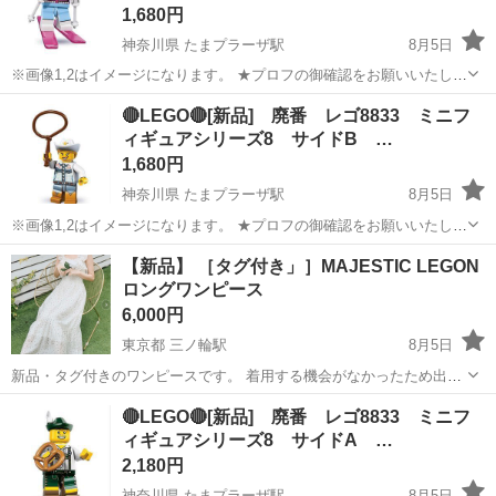
1,680円
神奈川県 たまプラーザ駅
8月5日
※画像1,2はイメージになります。 ★プロフの御確認をお願いいたしま
す。 ※在庫有り 【状態】 袋入り新品未組立品(廃番) ※袋入り新品に
神奈川
横浜市
たまプラーザ駅
おもちゃ
ダウンヒル
🔴LEGO🔴[新品] 廃番 レゴ8833 ミニフ
なりますが、中身確認の為、ポリバックの一部開封しています。ポリ
ィギュアシリーズ8 サイドB …
バックの状態を気になさ...
1,680円
神奈川県 たまプラーザ駅
8月5日
※画像1,2はイメージになります。 ★プロフの御確認をお願いいたしま
す。 【状態】 袋入り新品未組立品(廃番) ※袋入り新品になりますが、
神奈川
横浜市
たまプラーザ駅
おもちゃ
LEGO
【新品】 ［タグ付き」］MAJESTIC LEGON
中身確認の為、ポリバックの一部開封しています。ポリバックの状態
ロングワンピース
を気になさる方、神経質...
6,000円
東京都 三ノ輪駅
8月5日
新品・タグ付きのワンピースです。 着用する機会がなかったため出品
いたします。 フリルデザインとドット柄がとても可愛く、夏にぴった
東京
台東区
三ノ輪駅
ワンピース
🔴LEGO🔴[新品] 廃番 レゴ8833 ミニフ
りの一枚です。ロング丈で上品な印象があり、普段使いからお出かけ
ィギュアシリーズ8 サイドA …
まで幅広く着ていただけます。 ...
2,180円
神奈川県 たまプラーザ駅
8月5日