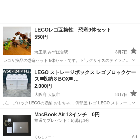
LEGOレゴ互換性 恐竜9体セット
550円
埼玉県 みずほ台駅
8月7日
レゴ互換品の恐竜セット 9体セットです。 ビッグサイズのティラノサ
ウルスなど含む、魅力的なセットです！ こちらの商品はレゴ互換ブロ
埼玉
富士見市
みずほ台駅
おもちゃ
LEGO ストレージボックス レゴブロックケー
ックです。（レゴの商品ではございません。） 頭、手、脚、しっぽな
ス◼️収納 8 BOX◼️ …
どが細かく可動します！ ...
2,000円
大阪府 大阪市
8月7日
ズ。 ブロック
LEGO
の収納 おもちゃ… 供部屋 レゴ
LEGO
ストレージ
ボ…
大阪
大阪市
収納家具
LEGO
MacBook Air 13インチ 0円
抽選でプレゼント！応募は1分
Ad
くらしノート