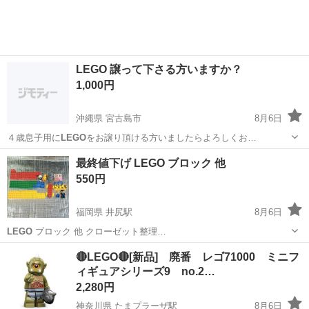
体」。 その半導体を...
LEGO 譲って下さる方いますか？
1,000円
沖縄県 宮古島市
8月6日
４歳息子用に
LEGO
をお譲り頂ける方いましたらよろしくお…
沖縄
宮古島市
おもちゃ
LEGO
最終値下げ LEGO ブロック 他
550円
福岡県 井尻駅
8月6日
LEGO
ブロック 他 クローゼット整理…
福岡
福岡市
井尻駅
パズル
🔴LEGO🔴[新品] 廃番 レゴ71000 ミニフ
ィギュアシリーズ9 no.2…
2,280円
神奈川県 たまプラーザ駅
8月6日