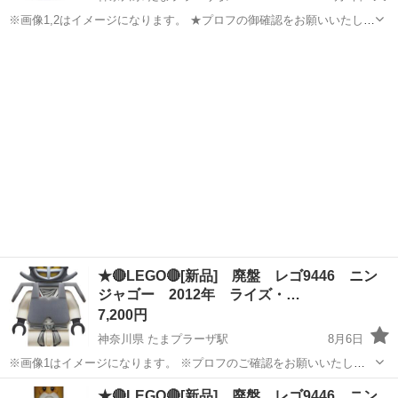
※画像1,2はイメージになります。 ★プロフの御確認をお願いいたしま
す。 【状態】 袋入り新品未組立品(廃番) ※袋入り新品になりますが、
神奈川
横浜市
たまプラーザ駅
おもちゃ
LEGO
中身確認の為、ポリバックの一部開封しています。ポリバックの状態
を気になさる方、神経質...
★🔴LEGO🔴[新品] 廃盤 レゴ9446 ニン
ジャゴー 2012年 ライズ・…
7,200円
神奈川県 たまプラーザ駅
8月6日
※画像1はイメージになります。 ※プロフのご確認をお願いいたしま
す。 ●価格帯はbricklinkの海外相場を参考に設定しております。 ●廃番
神奈川
横浜市
たまプラーザ駅
おもちゃ
ミニフィグ
★🔴LEGO🔴[新品] 廃盤 レゴ9446 ニン