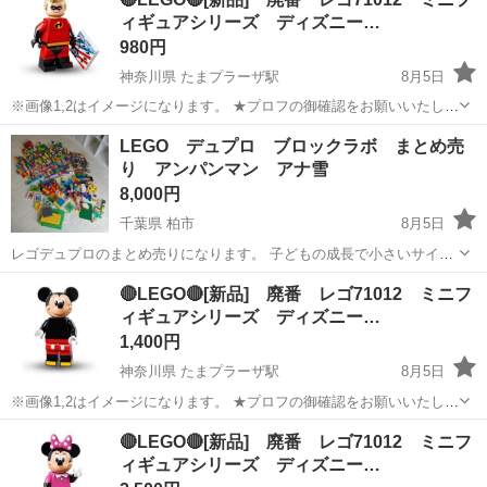
なりますが、中身確認の為、ポリバックの一部開封しています。ポリ
ィギュアシリーズ ディズニー…
バックの状態を気になさ...
980円
神奈川県 たまプラーザ駅
8月5日
※画像1,2はイメージになります。 ★プロフの御確認をお願いいたしま
す。 【状態】 袋入り新品未組立品(廃番) ※袋入り新品になりますが、
神奈川
横浜市
たまプラーザ駅
おもちゃ
LEGO デュプロ ブロックラボ まとめ売
中身確認の為、ポリバックの一部開封しています。ポリバックの状態
り アンパンマン アナ雪
Mr.インクレディブル
を気になさる方、神経質...
8,000円
千葉県 柏市
8月5日
レゴデュプロのまとめ売りになります。 子どもの成長で小さいサイズ
のレゴ購入で使う機会もなくなってきましたので、必要とされる方へ
千葉
柏市
おもちゃ
アンパンマン
🔴LEGO🔴[新品] 廃番 レゴ71012 ミニフ
お譲りします。 アンパンマンとおおきなパン工場とすてきなおうちブ
ィギュアシリーズ ディズニー…
ロックバケツ お...
1,400円
神奈川県 たまプラーザ駅
8月5日
※画像1,2はイメージになります。 ★プロフの御確認をお願いいたしま
す。 ※在庫有り 【状態】 袋入り新品未組立品(廃番) ※袋入り新品に
神奈川
横浜市
たまプラーザ駅
おもちゃ
LEGO
🔴LEGO🔴[新品] 廃番 レゴ71012 ミニフ
なりますが、中身確認の為、ポリバックの一部開封しています。ポリ
ィギュアシリーズ ディズニー…
バックの状態を気になさ...