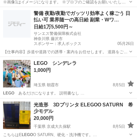
※画像1はイメージになります。 ※プロフのご確認をお願いいたしま
す。 ●価格帯はbricklinkの海外相場を参考に設定しております。 ●廃番
神奈川
横浜市
たまプラーザ駅
おもちゃ
ミニフィグ
警備 夜勤/夜勤でガッツリ効率よく稼ごう 日
レゴ9446 飛行戦艦ニンジャゴーに封入されていたミニフィグになり
払い可 業界随一の高日給 副業・Wワ…
ます。 ◆...
日給1万5,500円～
サンエス警備保障株式会社
神奈川県 藤沢市
スポンサー：求人ボックス
05月26日
【仕事内容】歩道や道路での誘導・案内をお任せします。 道路をご利
用される車両や歩行者の方が安全に安心して通行するために適切に誘
アルバイト・パート
LEGO シンデレラ
導してください。 勤務地へは直行直帰OKです! <未経験でも安心!!> 丁
1,000円
寧な研修20hで基本的な知識を...
埼玉県 朝霞市
8月5日
LEGO
あるだけになります。 説明書なし …
埼玉
朝霞市
パズル
光造形 3Dプリンタ ELEGOO SATURN 希
少モデル
20,000円
千葉県 京成大久保駅
8月5日
こちらはE
LEGO
O SATURN、硬化・洗浄機です。…