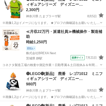
なりますが、中身確認の為、ポリバックの一部開封しています。ポリ
ィギュアシリーズ ディズニー…
バックの状態を気になさ...
2,300円
神奈川県 たまプラーザ駅
8月5日
※画像1,2はイメージになります。 ★プロフの御確認をお願いいたしま
す。 【状態】 袋入り新品未組立品(廃番) ※袋入り新品になりますが、
神奈川
横浜市
たまプラーザ駅
おもちゃ
LEGO
≪月収22万円・派遣社員≫機械操作・製造補
中身確認の為、ポリバックの一部開封しています。ポリバックの状態
助
を気になさる方、神経質...
時給1,250円
日払い
株式会社BREXA Next
7月21日
提携サイト
茨城県 静駅
コネクタ製造工場の検査や測定作業！日勤専属＆土日祝休み＆年間休
日128日★クリーンルーム内作業★マイカー通勤OK＆無料駐車場あり
茨城
常陸大宮市
静駅
その他
🔴LEGO🔴[新品] 廃番 レゴ71012 ミニフ
★就業先食堂利用可！日払い制度あり！《茨城県常陸大宮市》 人気の
ィギュアシリーズ ディズニー…
工場のお仕事 ◇コネクタ製造工...
980円
神奈川県 たまプラーザ駅
8月5日
※画像1,2はイメージになります。 ★プロフの御確認をお願いいたしま
す。 ※在庫有り 【状態】 袋入り新品未組立品(廃番) ※袋入り新品に
神奈川
横浜市
たまプラーザ駅
おもちゃ
LEGO
🔴LEGO🔴[新品] 廃番 レゴ71012 ミニフ