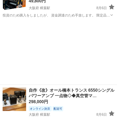
49,800円
大阪府 樟葉駅
8月6日
投資のため購入をしましたが、 資金調達のため手放します。 限定品な
ので価値は上がっていくと思いますが、 ご希望の方がおられましたら
大阪
枚方市
樟葉駅
おもちゃ
ホイールローダー
お譲りします。 【未開封 新品 送料込】 Q661/レゴ テクニック ボルボ
Volvo ...
自作《改》オール橋本トランス 6550シングル
パワーアンプ 一点物◇◆真空管マ…
298,000円
オンライン決済
配送可
大阪府 樟葉駅
8月6日