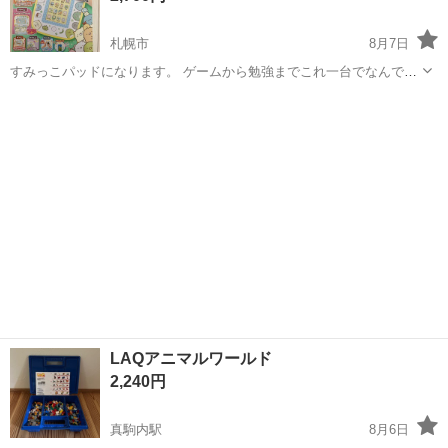
札幌市
8月7日
すみっこパッドになります。 ゲームから勉強までこれ一台でなんでも
出来ます。 90アプリ192メニューから選べ、国語、算数、理科、社
北海道
札幌市
おもちゃ
会、その他ゲームやカメラなどの機能が備わっています。 本体自体は
綺麗な方かと思いますが、...
LAQアニマルワールド
2,240円
真駒内駅
8月6日