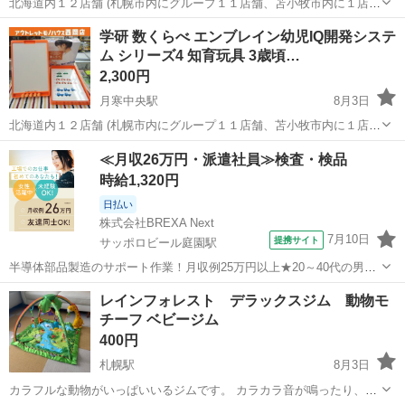
北海道内１２店舗 (札幌市内にグループ１１店舗、苫小牧市内に１店
舗） 総合リサイクルショップ ★ユーズドグッズマーケット★ アウト
北海道
札幌市
月寒中央駅
おもちゃ
商品
学研 数くらべ エンブレイン幼児IQ開発システ
レットモノハウス西岡店です。 ジェコ 紙のブロック 知育玩具 フ
ム シリーズ4 知育玩具 3歳頃…
ランス製 札幌 西...
2,300円
月寒中央駅
8月3日
北海道内１２店舗 (札幌市内にグループ１１店舗、苫小牧市内に１店
舗） 総合リサイクルショップ ★ユーズドグッズマーケット★ アウト
北海道
札幌市
月寒中央駅
おもちゃ
システム
≪月収26万円・派遣社員≫検査・検品
レットモノハウス西岡店です。 学研 数くらべ エンブレイン幼児IQ開
時給1,320円
発システム シ...
日払い
株式会社BREXA Next
7月10日
提携サイト
サッポロビール庭園駅
半導体部品製造のサポート作業！月収例25万円以上★20～40代の男女
活躍中！座り作業！空調完備なので1年中快適作業◎マイカー通勤OK
北海道
恵庭市
サッポロビール庭園駅
その他
レインフォレスト デラックスジム 動物モ
＆無料駐車場あり★作業着無償貸与◎《北海道恵庭市》 人気の工場の
チーフ ベビージム
お仕事 ◇半導体部品製造作...
400円
札幌駅
8月3日
カラフルな動物がいっぱいいるジムです。 カラカラ音が鳴ったり、ク