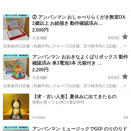
② アンパンマン おしゃべりらくがき教室DX
2歳以上 お絵描き 動作確認済み…
2,000円
大谷地駅
8月8日
北海道内12店舗（札幌市内にグループ11店舗、苫小牧市内に1店舗）
Used Goods Market ★ユーズドグッズマーケット★ 総合リサイクルシ
北海道
札幌市
大谷地駅
おもちゃ
店舗
アンパンマン おおきなよくばりボックス 動作
ョップ アウトレットモノハウス平岡店です。 -------...
確認済み 単3電池3本 元箱付き …
2,200円
大谷地駅
8月8日
北海道内12店舗（札幌市内にグループ11店舗、苫小牧市内に1店舗）
Used Goods Market ★ユーズドグッズマーケット★ 総合リサイクルシ
北海道
札幌市
大谷地駅
おもちゃ
店舗
【求・古い人形】夏休みに出てきたもの
ョップ アウトレットモノハウス平岡店です。 -------...
状態が悪くてもOK🙆‍♀️査定0円‼️
Ad
COYASH
アンパンマン ミュージックでGO! のりのりド