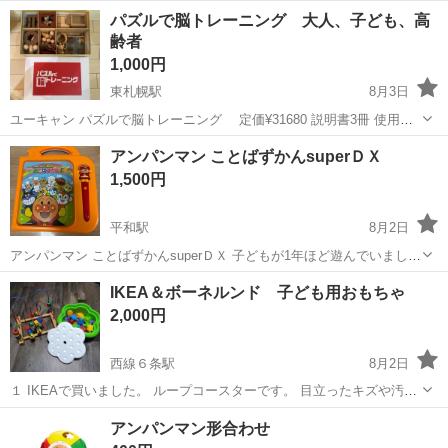
ルクル回したりする取り外し可能なおもちゃがあります。 音楽とラ
北海道
札幌市
札幌駅
おもちゃ
パズルで脳トレーニング 大人、子ども、高
イトも付く物ですが、付いたり付かなかったりします。 札幌駅近くの
齢者
自宅前まで取りに来ていただけ...
1,000円
東札幌駅
8月3日
ユーキャン パズルで脳トレーニング 定価¥31680 説明書3冊 使用頻
度は少ないです。 #誕生日プレゼント #ぼけ防止 #ベビー用品 #脳トレ
北海道
札幌市
東札幌駅
おもちゃ
子ども
アンパンマン ことばずかんsuperＤＸ
1,500円
平和駅
8月2日
アンパンマン ことばずかんsuperＤＸ 子どもが1年ほど遊んでいました
ページと本体が離れてしまっていますが、問題なく使えます^ ^
北海道
札幌市
平和駅
おもちゃ
ずかん
IKEA＆ボーネルンド 子ども用おもちゃ
2,000円
西線６条駅
8月2日
１ IKEAで買いました。 ループコースターです。 目立ったキズや汚れ
はないと思います。 縦：25cmくらい 横：30cmくらい 奥行：25cm
北海道
札幌市
西線６条駅
おもちゃ
アンパンマン形合わせ
くらい サイズ大きめで、インテリアにも可愛いです。 ２ ボーネルン