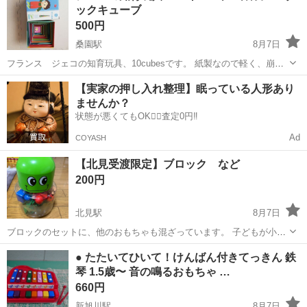
ックキューブ
りません。 南郷18丁...
500円
桑園駅
8月7日
フランス ジェコの知育玩具、10cubesです。 紙製なので軽く、崩れ
ても痛くないので小さい時から遊べます。積み木の導入にもいいかと
北海道
札幌市
桑園駅
おもちゃ
タワー
【実家の押し入れ整理】眠っている人形あり
思います。入れ子で保管できるので場所もとりません。 最初は親が積
ませんか？
んだものを崩すからは...
状態が悪くてもOK🙆‍♀️査定0円‼️
Ad
COYASH
【北見受渡限定】ブロック など
200円
北見駅
8月7日
ブロックのセットに、他のおもちゃも混ざっています。 子どもが小さ
い頃に、帰省中のみ使用した物です。 8/9までの期間限定です💦
北海道
北見市
北見駅
おもちゃ
● たたいてひいて！けんばん付きてっきん 鉄
琴 1.5歳〜 音の鳴るおもちゃ …
660円
新旭川駅
8月7日