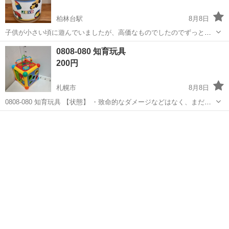
柏林台駅
8月8日
子供が小さい頃に遊んでいましたが、高価なものでしたのでずっと保
管しておりました。 保管用のフタがありません。
北海道
河東郡
柏林台駅
おもちゃ
0808-080 知育玩具
200円
札幌市
8月8日
0808-080 知育玩具 【状態】 ・致命的なダメージなどはなく、まだま
だ使える商品です ・詳細は現地でご確認ください ・お値引きは出来か
北海道
札幌市
おもちゃ
現地
ねますのでご了承願います ※中古品のため、状態についてはご理解の
上...