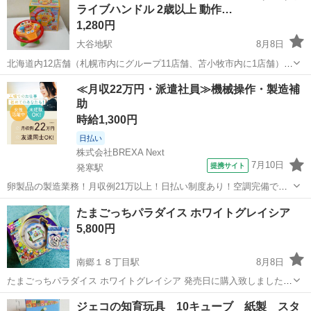
ライブハンドル 2歳以上 動作…
1,280円
大谷地駅
8月8日
北海道内12店舗（札幌市内にグループ11店舗、苫小牧市内に1店舗）
Used Goods Market ★ユーズドグッズマーケット★ 総合リサイクルシ
北海道
札幌市
大谷地駅
おもちゃ
≪月収22万円・派遣社員≫機械操作・製造補
ョップ アウトレットモノハウス平岡店です。 -------...
助
時給1,300円
日払い
株式会社BREXA Next
7月10日
提携サイト
発寒駅
卵製品の製造業務！月収例21万以上！日払い制度あり！空調完備で快
適作業★20代～50代までの男女活躍中！作業着無償貸与★マイカー通
北海道
札幌市
発寒駅
その他
たまごっちパラダイス ホワイトグレイシア
勤OK＆無料駐車場完備！《北海道札幌市》 人気の工場のお仕事 ◇卵
5,800円
製品の製造業務◇ 作業内...
南郷１８丁目駅
8月8日
たまごっちパラダイス ホワイトグレイシア 発売日に購入致しましたが
急遽住んでいたところの取り壊しが決まったので引越しの初期費用を
北海道
札幌市
南郷１８丁目駅
おもちゃ
たまごっち
ジェコの知育玩具 10キューブ 紙製 スタ
稼ぐために出品いたします。 画面はフィルムを付けていたので傷はあ