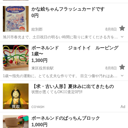
かな絵ちゃんフラッシュカードです
0円
紋別郡
8月8日
旭川市春光まで、土日祝日の明るい時間に取りに来てくださる方を優
先します。 よろしくおねがいします。
北海道
紋別郡
おもちゃ
ボーネルンド ジョイトイ ルーピング
1歳〜
1,300円
東区役所前駅
8月8日
1歳〜指先の運動に。とても丈夫な作りです。 目立つ傷や汚れはあり
ません。 受け渡しはローソン北7条東店前でお願いします。 時間 平日
北海道
札幌市
東区役所前駅
おもちゃ
【求・古い人形】夏休みに出てきたもの
17時半以降、土日応相談
状態が悪くてもOK🙆‍♀️査定0円‼️
Ad
COYASH
ボーネルンドのぱっちんブロック
1,000円