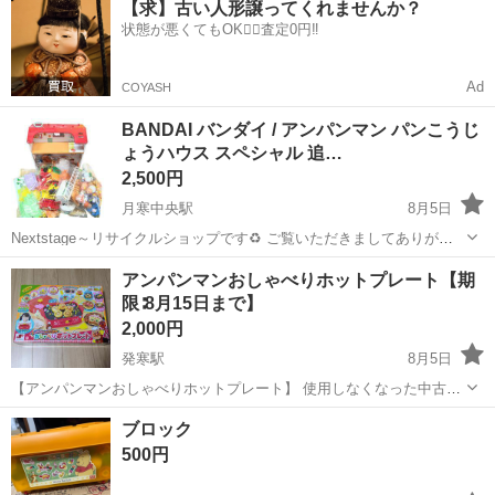
【求】古い人形譲ってくれませんか？
勤OK＆無料駐車場完備！《北海道札幌市》 人気の工場のお仕事 ◇卵
状態が悪くてもOK🙆‍♀️査定0円‼️
製品の製造業務◇ 作業内...
Ad
COYASH
BANDAI バンダイ / アンパンマン パンこうじ
ょうハウス スペシャル 追…
2,500円
月寒中央駅
8月5日
Nextstage～リサイクルショップです♻ ご覧いただきましてありがと
うございます！ 下記に商品詳細、店舗情報を記載しておりますのでご
北海道
札幌市
月寒中央駅
おもちゃ
ハウス
アンパンマンおしゃべりホットプレート【期
確認くださいませ☺ BANDAI バンダイ / アンパンマン パンこうじょう
限∶8月15日まで】
ハ...
2,000円
発寒駅
8月5日
【アンパンマンおしゃべりホットプレート】 使用しなくなった中古品
です。 備品は全てあります。動作は問題ありません。 親としては子供
北海道
札幌市
発寒駅
おもちゃ
ブロック
が喜ぶために買ったおもちゃですが、小学生になり遊ばなくなったた
500円
め出品します。 家の中を片付けた...