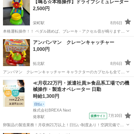
【鳴る☆本格操作】ドライブシミュレーター
2,500円
栄町駅
8月6日
本格運転操作！！ ペダル踏めば、ブレーキ・アクセル音が鳴ります。
エンジンかけたり、ハンドル操作で中心部分の小さな車が走ったり、
北海道
札幌市
栄町駅
おもちゃ
アンパンマン クレーンキャッチャー
音楽流れたりします。 私の子供達も楽しく遊んでましたが、最近では
1,000円
遊ばなくなったので出品しました...
拓北駅
8月6日
アンパマン クレーンキャッチャー キャラクターのカプセルも全て揃
っています。 動作確認済みです。 箱もあります。
北海道
札幌市
拓北駅
おもちゃ
クレーン
≪月収22万円・派遣社員≫食品系工場での機
械操作・製造オペレーター 日勤
時給1,300円
日払い
株式会社BREXA Next
7月10日
提携サイト
発寒駅
卵製品の製造業務！月収例21万以上！日払い制度あり！空調完備で快
適作業★20代～50代までの男女活躍中！作業着無償貸与★マイカー通
北海道
札幌市
発寒駅
その他