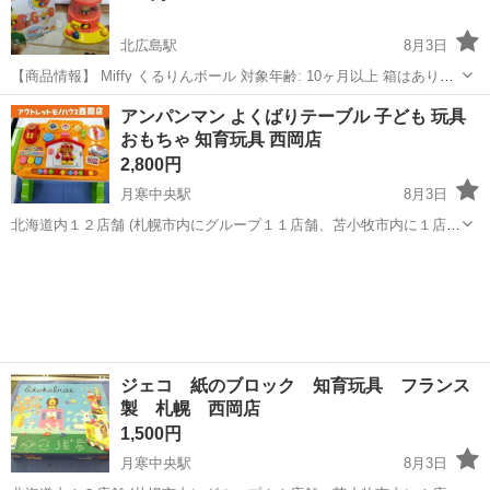
北広島駅
8月3日
【商品情報】 Miffy くるりんボール 対象年齢: 10ヶ月以上 箱はありま
すが、説明書等はありません。 商品写真に写っているものが全てで
北海道
北広島市
北広島駅
おもちゃ
アンパンマン よくばりテーブル 子ども 玩具
す。 【状態】 使用に伴うスレ、キズ、落としきれない汚れなどござい
おもちゃ 知育玩具 西岡店
ま...
2,800円
月寒中央駅
8月3日
北海道内１２店舗 (札幌市内にグループ１１店舗、苫小牧市内に１店
舗） 総合リサイクルショップ ★ユーズドグッズマーケット★ アウト
北海道
札幌市
月寒中央駅
おもちゃ
アンパンマン
レットモノハウス西岡店です。 アンパンマン よくばりテーブル 子ど
も 玩具 おもち...
ジェコ 紙のブロック 知育玩具 フランス
製 札幌 西岡店
1,500円
月寒中央駅
8月3日