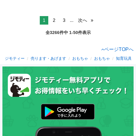
1
2
3
...
次へ
全3266件中 1-50件表示
ページTOPへ
ジモティー
売ります・あげます
おもちゃ
おもちゃ
知育玩具