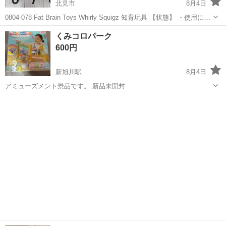
北見市
8月4日
0804-078 Fat Brain Toys Whirly Squigz 知育玩具 【状態】 ・使用に伴
う多少のスレ、キズ、落としきれない汚れなどございます ・詳細は現
北海道
北見市
おもちゃ
Brain
くみコロパーク
地でご確認ください ・お値引きは出来か...
600円
新旭川駅
8月4日
アミューズメント景品です。 新品未開封
北海道
旭川市
新旭川駅
おもちゃ
景品