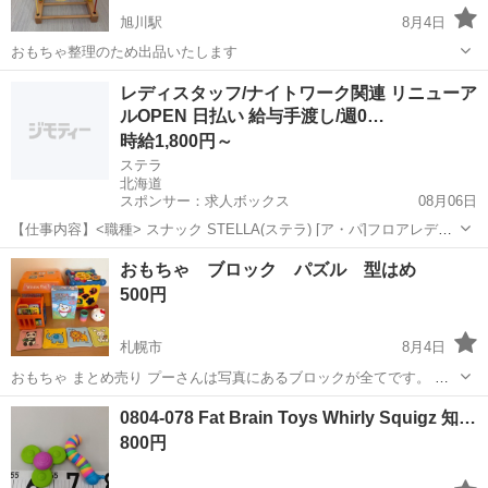
旭川駅
8月4日
おもちゃ整理のため出品いたします
北海道
旭川市
旭川駅
おもちゃ
レディスタッフ/ナイトワーク関連 リニューア
ルOPEN 日払い 給与手渡し/週0…
時給1,800円～
ステラ
北海道
スポンサー：求人ボックス
08月06日
【仕事内容】<職種> スナック STELLA(ステラ) [ア・パ]フロアレデ
ィ・カウンターレディ(ナイトワーク系)、ガールズバー・キャバクラ・
アルバイト・パート
おもちゃ ブロック パズル 型はめ
スナックその他(ナイトワーク系) <雇用形態> アルバイト・パート <給
500円
与> [ア・パ]...
札幌市
8月4日
おもちゃ まとめ売り プーさんは写真にあるブロックが全てです。 数
えてません。ふたにシールはってあります。 型はめ1つ不足、電話？
北海道
札幌市
おもちゃ
0804-078 Fat Brain Toys Whirly Squigz 知…
がないです 音問題なくなります パズル一つ切れてます まだまだ遊べ
800円
ると思います 色々お気にな...