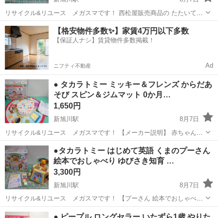
リサイクル&リユース メガスマです！ 西松屋販売商品の たたいてひ
いて！けんばん付きてっきん です。 鉄琴としてバチで叩いて音を奏で
北海道
旭川市
新旭川駅
おもちゃ
鉄琴
【格安物件多数✨】家賃4万円以下多数
る・ピアノのように鍵盤で音を奏でる、2WAYな知育玩具です！ 中古
【保証人ナシ】賃貸物件多数掲載！
のお品物になりますの...
Ad
ニフティ不動産
● タカラトミー ミッキー＆フレンズ からだあ
そび スピン＆ジムマット 0か月…
1,650円
新旭川駅
8月7日
リサイクル&リユース メガスマです！ 【メーカー説明】 赤ちゃんか
らはじめる体幹トレーニング! 「カラダ知育は」赤ちゃんの発達に即し
北海道
旭川市
新旭川駅
おもちゃ
マット
●タカラトミー はじめて英語 くまのプーさん
た、カラダ遊びを楽しむシリーズです! 体幹が育つと期待できること!
絵本でおしゃべり ゆびさき知育 …
●バランス感覚が身に...
3,300円
新旭川駅
8月7日
リサイクル&リユース メガスマです！ 【プーさん 絵本でおしゃべり
ゆびさき知育 いっぱいできた】 【メーカー説明より】 ・プーさん 絵
北海道
旭川市
新旭川駅
おもちゃ
プーさん
● ピープル ロングセラー いたずら1歳 やりた
本でおしゃべり ・8か月頃~3歳頃まで長く遊べる ・指先の発達を促す