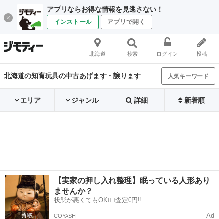
アプリならお得な情報を見逃さない！
インストール
アプリで開く
北海道
検索
ログイン
投稿
北海道の知育玩具の中古あげます・譲ります
人気キーワード
エリア
ジャンル
詳細
新着順
【実家の押し入れ整理】眠っている人形あり
ませんか？
状態が悪くてもOK🙆‍♀️査定0円‼️
Ad
COYASH