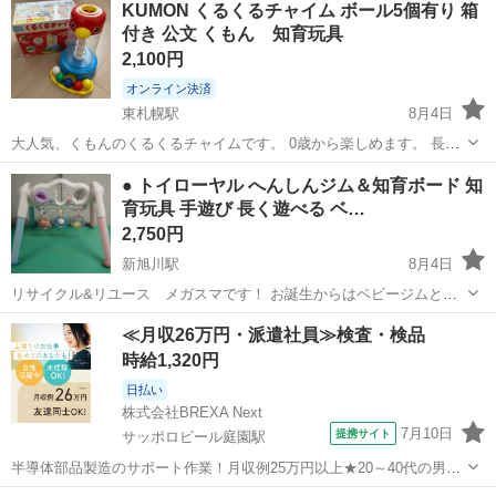
KUMON くるくるチャイム ボール5個有り 箱
付き 公文 くもん 知育玩具
2,100円
オンライン決済
東札幌駅
8月4日
大人気、くもんのくるくるチャイムです。 0歳から楽しめます。 長男
も次男もとても気に入って使っていたため、それなりに使用感がござ
北海道
札幌市
東札幌駅
おもちゃ
● トイローヤル へんしんジム＆知育ボード 知
います。 ボールはスムーズに転がりますし、まだまだお使い頂けま
育玩具 手遊び 長く遊べる ベ…
す！ セブンイレブン白石中央二...
2,750円
新旭川駅
8月4日
リサイクル&リユース メガスマです！ お誕生からはベビージムとし
て、1才頃からは知育ボードとして 、簡単へんしんで長く遊べます。
北海道
旭川市
新旭川駅
おもちゃ
ジム
≪月収26万円・派遣社員≫検査・検品
赤ちゃんの脳を刺激し、お子さまの発育に重要な、指先遊び・手遊び
時給1,320円
が自然に楽しくできる工夫がい...
日払い
株式会社BREXA Next
7月10日
提携サイト
サッポロビール庭園駅
半導体部品製造のサポート作業！月収例25万円以上★20～40代の男女
活躍中！座り作業！空調完備なので1年中快適作業◎マイカー通勤OK