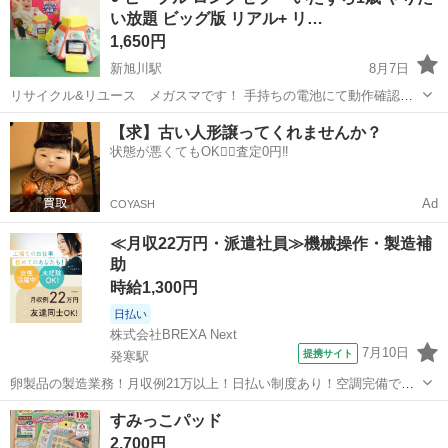
い放題 ビッグ版 リアル+ リ…
7面に23種の遊...
1,650円
新旭川駅
8月7日
リサイクル&リユース メガスマです！ 手持ちの電池にて動作確認済
みです。(電池は付属したせん) 本体、おしゃべりや実用音等、問題な
北海道
旭川市
新旭川駅
おもちゃ
ピープル
【求】古い人形譲ってくれませんか？
く動作しておりました。 リモコンは手持ちの電池が弱く音が出ること
状態が悪くてもOK🙆‍♀️査定0円‼️
は確認できましたが色々な...
Ad
COYASH
≪月収22万円・派遣社員≫機械操作・製造補
助
時給1,300円
日払い
株式会社BREXA Next
7月10日
提携サイト
発寒駅
卵製品の製造業務！月収例21万以上！日払い制度あり！空調完備で快
適作業★20代～50代までの男女活躍中！作業着無償貸与★マイカー通
北海道
札幌市
発寒駅
その他
すみっこパッド
勤OK＆無料駐車場完備！《北海道札幌市》 人気の工場のお仕事 ◇卵
2,700円
製品の製造業務◇ 作業内...