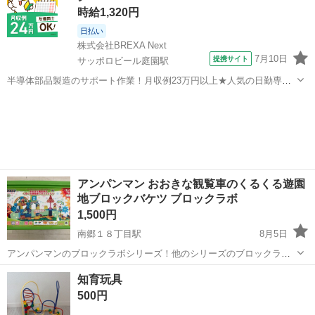
時給1,320円
日払い
株式会社BREXA Next
7月10日
提携サイト
サッポロビール庭園駅
半導体部品製造のサポート作業！月収例23万円以上★人気の日勤専属
★20～40代の男性活躍中！空調完備なので1年中快適作業◎マイカー通
北海道
恵庭市
サッポロビール庭園駅
その他
勤OK＆無料駐車場あり★作業着無償貸与◎《北海道恵庭市》 人気の
工場のお仕事 ◇半導体部品...
アンパンマン おおきな観覧車のくるくる遊園
地ブロックバケツ ブロックラボ
1,500円
南郷１８丁目駅
8月5日
アンパンマンのブロックラボシリーズ！他のシリーズのブロックラボ
とも組み合わせることができるので、さらに遊びの幅が広がります♪ -
北海道
札幌市
南郷１８丁目駅
おもちゃ
知育玩具
セット内容: アンパンマンブロック - 箱サイズ: 26㎝×38㎝×24㎝
500円
【商...