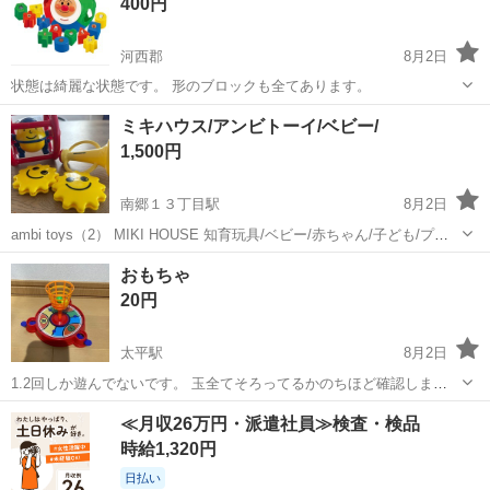
400円
ドで買いまし...
河西郡
8月2日
状態は綺麗な状態です。 形のブロックも全てあります。
北海道
河西郡
おもちゃ
アンパンマン
ミキハウス/アンビトーイ/ベビー/
1,500円
南郷１３丁目駅
8月2日
ambi toys（2） MIKI HOUSE 知育玩具/ベビー/赤ちゃん/子ども/プレ
ゼント/ブランド
北海道
札幌市
南郷１３丁目駅
おもちゃ
おもちゃ
20円
太平駅
8月2日
1.2回しか遊んでないです。 玉全てそろってるかのちほど確認しま
す、、、
北海道
札幌市
太平駅
おもちゃ
≪月収26万円・派遣社員≫検査・検品
時給1,320円
日払い