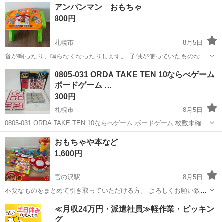
北海道
札幌市
琴似駅
おもちゃ
アンパンマン おもちゃ
が、綺麗に使っていたので問題なく使えると思います。
800円
札幌市
8月5日
音が鳴ったり、鳴らなくなったりします。 子供が使っていたものなの
で、ご理解ある方でお願いします。
北海道
札幌市
おもちゃ
アンパンマン
0805-031 ORDA TAKE TEN 10ならべゲーム
ボードゲーム …
300円
札幌市
8月5日
0805-031 ORDA TAKE TEN 10ならべゲーム ボードゲーム 枚数未確認
【状態】 ・使用に伴う多少のスレ、キズ、落としきれない汚れなどご
北海道
札幌市
おもちゃ
現地
おもちゃや本など
ざいます ・詳細は現地でご確認ください ・お値引きは出...
1,600円
宮の沢駅
8月5日
不要なものをまとめて引き取っていただける方。 よろしくお願い致し
ます。
北海道
札幌市
宮の沢駅
おもちゃ
≪月収24万円・派遣社員≫軽作業・ピッキン
グ