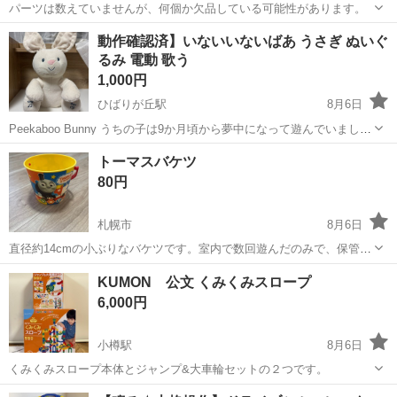
パーツは数えていませんが、何個か欠品している可能性があります。
北海道
札幌市
真駒内駅
おもちゃ
動作確認済】いないいないばあ うさぎ ぬいぐ
るみ 電動 歌う
1,000円
ひばりが丘駅
8月6日
Peekaboo Bunny うちの子は9か月頃から夢中になって遊んでいまし
た。 子どもが遊んでいたものなので使用感があります。
北海道
札幌市
ひばりが丘駅
おもちゃ
トーマスバケツ
80円
札幌市
8月6日
直径約14cmの小ぶりなバケツです。室内で数回遊んだのみで、保管し
ておりました。 Used品、自宅保管にご理解ある方のみご購入くださ
北海道
札幌市
おもちゃ
トーマス
KUMON 公文 くみくみスロープ
い。 小さい子どもがおり、仕事もしているため、お引き取り可能な曜
6,000円
日や時間帯バラバラですので...
小樽駅
8月6日
くみくみスロープ本体とジャンプ&大車輪セットの２つです。
北海道
小樽市
小樽駅
おもちゃ
スロープ