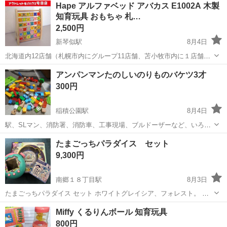
北海道
恵庭市
サッポロビール庭園駅
その他
Hape アルファベッド アバカス E1002A 木製
＆無料駐車場あり★作業着無償貸与◎《北海道恵庭市》 人気の工場の
知育玩具 おもちゃ 札…
お仕事 ◇半導体部品製造作...
2,500円
新琴似駅
8月4日
北海道内12店舗（札幌市内にグループ11店舗、苫小牧市内に１店舗）
総合リサイクルショップ アウトレットモノハウス屯田店です。 スマホ
北海道
札幌市
新琴似駅
おもちゃ
アバカス
アンパンマンたのしいのりものバケツ3才
QRコード決済「PayPay」「auPay」「d払い」と、 クレジットカード
300円
をご...
稲積公園駅
8月4日
駅、SLマン、消防署、消防車、工事現場、ブルドーザーなど、いろい
ろな物を、組み立てられます。 ブロックパーツ、全て揃ってるかはわ
北海道
札幌市
稲積公園駅
おもちゃ
たまごっちパラダイス セット
からないので ＋気持ちおまけパーツつけてます! 目立った傷や汚れは
9,300円
ありませんが、 ...
南郷１８丁目駅
8月3日
たまごっちパラダイス セット ホワイトグレイシア、フォレスト。 単
品の場合はグレイシア5800円、フォレスト3500円です 電池は付きませ
北海道
札幌市
南郷１８丁目駅
おもちゃ
Miffy くるりんボール 知育玩具
ん。 発売日に購入致しましたが急遽住んでいたところの取り壊しが決
800円
まったので引越しの...