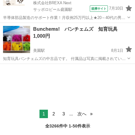
株式会社BREXA Next
7月10日
提携サイト
サッポロビール庭園駅
半導体部品製造のサポート作業！月収例25万円以上★20～40代の男女
活躍中！座り作業！空調完備なので1年中快適作業◎マイカー通勤OK
北海道
恵庭市
サッポロビール庭園駅
その他
Bunchems! バンチェムズ 知育玩具
＆無料駐車場あり★作業着無償貸与◎《北海道恵庭市》 人気の工場の
1,000円
お仕事 ◇半導体部品製造作...
美園駅
8月1日
知育玩具バンチェムズの中古品です。 付属品は写真に掲載されている
ものが全てです。 不足している付属品は以下に記載しました。 【付属
北海道
札幌市
美園駅
おもちゃ
品】 緑 24個(1個不足) 黄 25個 赤 21個(4個不足) 紫 23
個(2個不...
1
2
3
...
次へ
全3266件中 1-50件表示