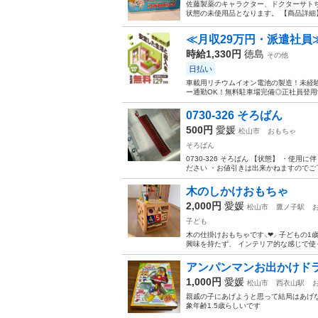
佐藤製薬のキャラクター、ドクターサト
状態の未使用品となります。 【商品詳細】 
≪月収29万円・派遣社員
時給1,330円
徳島
その他
日払い
車載用リチウムイオン電池の製造！未経験
ー通勤OK！無料駐車場完備◎正社員登用制
0730-326 そろばん
500円
愛媛
松山市
おもちゃ
そろばん
0730-326 そろばん 【状態】 ・
ださい ・お値引きは出来かねますのでご了
木のしかけおもちゃ
2,000円
愛媛
松山市
鷹ノ子駅
子ども
木の仕掛けおもちゃです⸜❤︎⸝‍ 子ども
興味を持たず、 インテリア的な感じで使
アンパンマンお出かけド
1,000円
愛媛
松山市
西衣山駅
親戚の子にあげようと思って結局はあげな
象年齢1.5歳らしいです