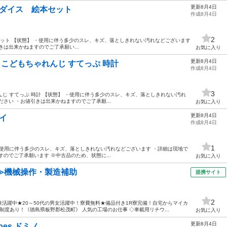
更新8月4日
tory ダイス 絵本セット
作成8月4日
2
 ダイス 絵本セット 【状態】 ・使用に伴う多少のスレ、キズ、落としきれない汚れなどございます
は出来かねますのでご了承願い...
お気に入り
更新8月4日
ター こどもちゃれんじ すてっぷ 時計
作成8月4日
3
ゃれんじ すてっぷ 時計 【状態】 ・使用に伴う多少のスレ、キズ、落としきれない汚れ
さい ・お値引きは出来かねますのでご了承願...
お気に入り
更新8月4日
トイ
作成8月4日
1
態】 ・使用に伴う多少のスレ、キズ、落としきれない汚れなどございます ・詳細は現地で
のでご了承願います ※中古品のため、状態に...
お気に入り
≫機械操作・製造補助
提携サイト
2
活躍中★20～50代の男女活躍中！寮費無料★備品付き1R寮完備！自宅からマイカ
度あり！《徳島県板野郡松茂町》 人気の工場のお仕事 ◇車載用リチウ...
お気に入り
更新8月4日
inoes ドミノ