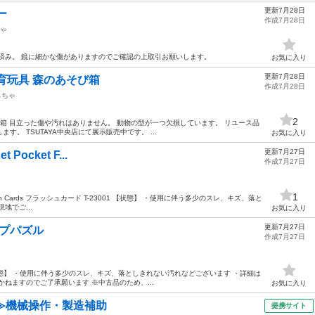
更新7月28日
ー
作成7月28日
ゃ
済み。 鏡に細かな傷がありますのでご確認の上取引お願いします。
お気に入り
更新7月28日
育玩具 森のあそび箱
作成7月28日
もちゃ
2
び箱 目立った傷や汚れはありません。 動物の型が一つ欠損しています。 リユース品
。 TSUTAYA中央店にて展示販売中です。 ...
お気に入り
更新7月27日
 Pocket F...
作成7月27日
1
ket Flash Cards フラッシュカード T-23001 【状態】 ・使用に伴う多少のスレ、キズ、落と
地でご...
お気に入り
更新7月27日
ップパズル
作成7月27日
 【状態】 ・使用に伴う多少のスレ、キズ、落としきれない汚れなどございます ・詳細は
ねますのでご了承願います ※中古品のため、...
お気に入り
≫機械操作・製造補助
提携サイト