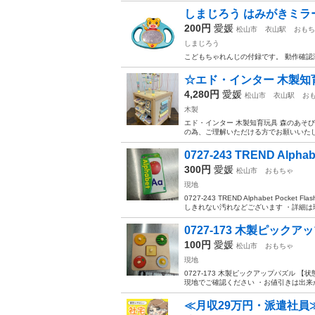
しまじろう はみがきミラ
200円
愛媛
松山市
衣山駅
おもち
しまじろう
こどもちゃれんじの付録です。 動作確認
☆エド・インター 木製知
4,280円
愛媛
松山市
衣山駅
お
木製
エド・インター 木製知育玩具 森のあそ
の為、ご理解いただける方でお願いいたします
0727-243 TREND Alphabet
300円
愛媛
松山市
おもちゃ
現地
0727-243 TREND Alphabet Poc
しきれない汚れなどございます ・詳細は現
0727-173 木製ピックア
100円
愛媛
松山市
おもちゃ
現地
0727-173 木製ピックアップパズル
現地でご確認ください ・お値引きは出来か
≪月収29万円・派遣社員