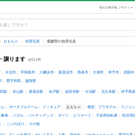
地元の掲示板 ジモティー
おもちゃ
知育玩具
愛媛県の知育玩具
・譲ります
全613件
市
今治市
宇和島市
八幡浜市
新居浜市
西条市
大洲市
伊予市
四国中
郡
西宇和郡
越智郡
田駅
衣山駅
新居浜駅
余戸駅
福音寺駅
今治駅
北久米駅
伊予西
ーム
ポータブルゲーム
フィギュア
おもちゃ
模型、プラモデル
ラジコ
、麻雀
パズル
パーティグッズ
ダーツ
ビリヤード
子供用自転車
幼児用
と
こいのぼり
その他
遊び
おしゃれ遊び
ぬいぐるみ
人形
超合金
バーチャルペット
電子玩具