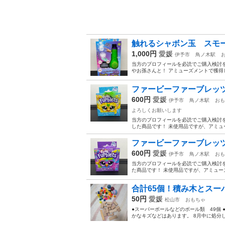
触れるシャボン玉 スモ
1,000円
愛媛
伊予市
鳥ノ木駅
当方のプロフィールを必読でご購入検討を
やお孫さんと！ アミューズメントで獲得
ファービーファーブレッ
600円
愛媛
伊予市
鳥ノ木駅
おも
よろしくお願いします
当方のプロフィールを必読でご購入検討を
した商品です！ 未使用品ですが、アミュ
ファービーファーブレッ
600円
愛媛
伊予市
鳥ノ木駅
おも
当方のプロフィールを必読でご購入検討を
た商品です！ 未使用品ですが、アミュー
合計65個！積み木とスー
50円
愛媛
松山市
おもちゃ
●スーパーボールなどのボール類 49個
かなキズなどはあります。 8月中に処分し