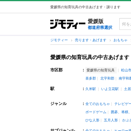
愛媛県の知育玩具の中古あげます・譲ります
愛媛版
都道府県選択
ジモティー
売ります・あげます
おもちゃ
愛媛県の知育玩具の中古あげます
市区郡
：
愛媛県の知育玩具
松山
喜多郡
北宇和郡
南宇和
駅
：
久米駅
いよ立花駅
土居
ジャンル
：
全てのおもちゃ
テレビゲ
ボードゲーム
囲碁、将棋
ひな人形
五月人形
かぶ
サブジャンル
：
全てのおもちゃ
ヒーロー