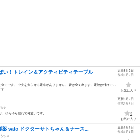
更新8月2日
っぱい！トレイン＆アクティビティテーブル
作成8月2日
全てです。 中央を走らせる電車がありません。 音は全て出ます。電池は付けてい
ます。
お気に入り
更新8月2日
作成8月2日
ちゃ
ンが、ゆらゆら揺れて可愛いです。
2
お気に入り
更新8月2日
 sato ドクターサトちゃん＆ナース...
作成8月1日
もちゃ