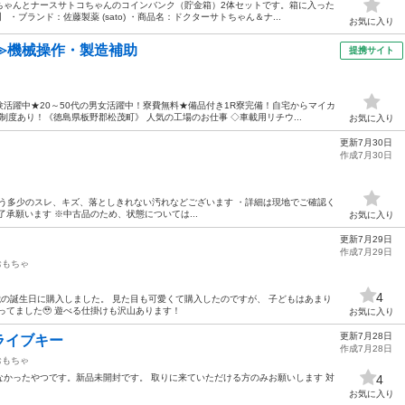
ちゃんとナースサトコちゃんのコインバンク（貯金箱）2体セットです。箱に入った
・ブランド：佐藤製薬 (sato) ・商品名：ドクターサトちゃん＆ナ...
お気に入り
≫機械操作・製造補助
提携サイト
活躍中★20～50代の男女活躍中！寮費無料★備品付き1R寮完備！自宅からマイカ
度あり！《徳島県板野郡松茂町》 人気の工場のお仕事 ◇車載用リチウ...
お気に入り
更新7月30日
作成7月30日
使用に伴う多少のスレ、キズ、落としきれない汚れなどございます ・詳細は現地でご確認く
承願います ※中古品のため、状態については...
お気に入り
更新7月29日
作成7月29日
おもちゃ
4
の1歳の誕生日に購入しました。 見た目も可愛くて購入したのですが、 子どもはあまり
ってました🥹 遊べる仕掛けも沢山あります！
お気に入り
更新7月28日
ライブキー
作成7月28日
おもちゃ
かったやつです。新品未開封です。 取りに来ていただける方のみお願いします 対
4
お気に入り