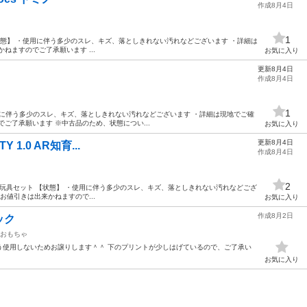
作成8月4日
1
s ドミノ 【状態】 ・使用に伴う多少のスレ、キズ、落としきれない汚れなどございます ・詳細は
ねますのでご了承願います ...
お気に入り
更新8月4日
作成8月4日
1
 ・使用に伴う多少のスレ、キズ、落としきれない汚れなどございます ・詳細は現地でご確
ご了承願います ※中古品のため、状態につい...
お気に入り
更新8月4日
TY 1.0 AR知育...
作成8月4日
2
 1.0 AR知育玩具セット 【状態】 ・使用に伴う多少のスレ、キズ、落としきれない汚れなどござ
お値引きは出来かねますので...
お気に入り
作成8月2日
ック
おもちゃ
う使用しないためお譲りします＾＾ 下のプリントが少しはげているので、ご了承い
お気に入り