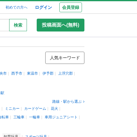
ログイン
会員登録
初めての方へ
投稿画面へ(無料)
検索
人気キーワード
央市
西予市
東温市
伊予郡
上浮穴郡
条駅
路線・駅から選ぶ
ン
ミニカー
カードゲーム
花火
自転車
三輪車
一輪車
車用ジュニアシート
知育玩具
スポーツ玩具