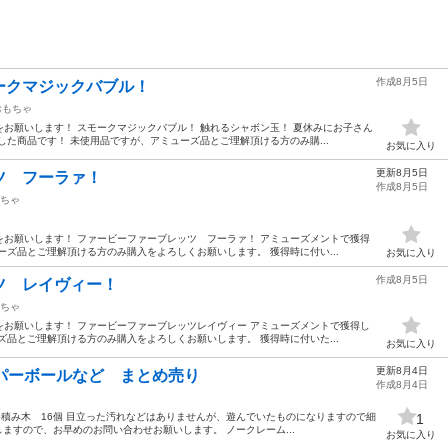
作成8月5日
ークマジックバブル！
おもちゃ
お願いします！ スモークマジックバブル！ 触れるシャボン玉！ 夏休みにお子さん
した商品です！ 未使用品ですが、アミューズ品とご理解頂ける方のみ購...
お気に入り
更新8月5日
ツ フーラァ！
作成8月5日
ちゃ
お願いします！ ファービーファーブレッツ フーラァ！ アミューズメントで獲得
ーズ品とご理解頂ける方のみ購入をよろしくお願いします。 獲得時に付い...
お気に入り
作成8月5日
ツ レイヴィー！
ちゃ
お願いします！ ファービーファーブレッツレイヴィー アミューズメントで獲得し
ズ品とご理解頂ける方のみ購入をよろしくお願いします。 獲得時に付いた...
お気に入り
更新8月4日
パーボールなど まとめ売り
作成8月4日
 ●積み木 16個 目立った汚れなどはありませんが、遊んでいたものになりますので細
1
ますので、お早めのお問い合わせお願いします。 ノークレーム...
お気に入り