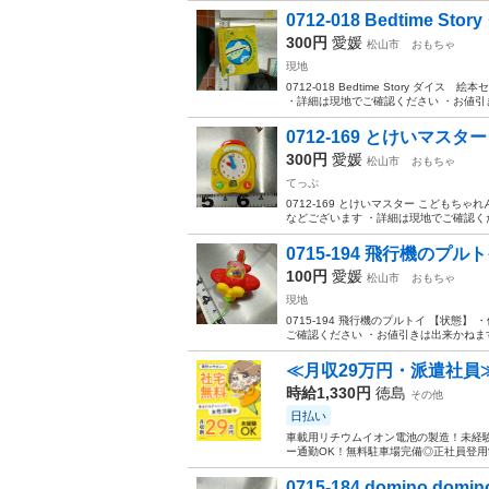
0712-018 Bedtime S
300円
愛媛
松山市
おもちゃ
現地
0712-018 Bedtime Story
・詳細は現地でご確認ください ・お値引き
0712-169 とけいマス
300円
愛媛
松山市
おもちゃ
てっぷ
0712-169 とけいマスター こどもち
などございます ・詳細は現地でご確認くだ
0715-194 飛行機のプル
100円
愛媛
松山市
おもちゃ
現地
0715-194 飛行機のプルトイ 【状
ご確認ください ・お値引きは出来かねます
≪月収29万円・派遣社員
時給1,330円
徳島
その他
日払い
車載用リチウムイオン電池の製造！未経験
ー通勤OK！無料駐車場完備◎正社員登用制
0715-184 domino dom