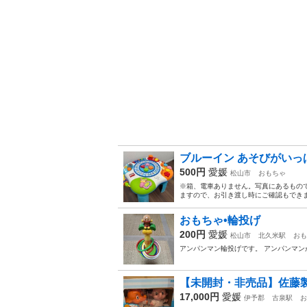
ブルーイン あそびがい
500円
愛媛
松山市
おもちゃ
※箱、電車ありません。写真にあるもので
ますので、お引き渡し時にご確認もでき
おもちゃ•輪投げ
200円
愛媛
松山市
北久米駅
おも
アンパンマン輪投げです。 アンパンマ
【未開封・非売品】佐藤製薬
17,000円
愛媛
伊予郡
古泉駅
お