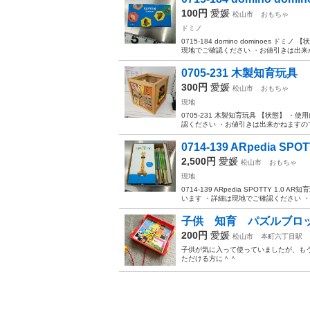
100円
愛媛
松山市
おもちゃ
ドミノ
0715-184 domino dominoe
現地でご確認ください ・お値引きは出来か
0705-231 木製知育玩具
300円
愛媛
松山市
おもちゃ
現地
0705-231 木製知育玩具 【状態】
認ください ・お値引きは出来かねますので
0714-139 ARpedia SPOT
2,500円
愛媛
松山市
おもちゃ
現地
0714-139 ARpedia SPOTTY
います ・詳細は現地でご確認ください ・
子供 知育 パズルブロ
200円
愛媛
松山市
本町六丁目駅
子供が気に入って使っていましたが、も
ただける方に＾＾