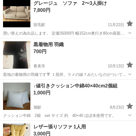
グレージュ ソファ 2〜3人掛け
駐車場完備◎正社員登用制度あり！《徳島県板野郡松茂町》 人気の工
7,800円
場のお仕事 ◇車載用リチウ...
宿毛駅
11月22日
買い替えの為出品します。 定価35000円 幅152cm奥行き80cm座面ま
での高さ39cmです。座面の幅は118cm位です。 色はグレージュ 右の
高知
宿毛市
宿毛駅
ソファ
グレージュ
黒着物用 羽織
肘置きにお茶のシミがあります。ご確認下さい。 座面と背当てのシー
700円
ト...
香美市
10月13日
黒地の着物用の羽織です👘 １箇所、ラメの線？みたいなのがついてま
す💦画像2枚目 長期保管しておりました😌
高知
香美市
ソファ
羽織
↓値引きクッション中綿40×40cm2個組
1,000円
旭駅
8月23日
クッション中綿 2個 set サイズ 約 40×40 ほぼ未使用です。
高知
高知市
旭駅
ソファ
レザー張りソファ 1人用
3,000円