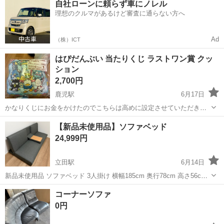
自社ローンに頼らず車にノレル
駐車場完備◎正社員登用制度あり！《徳島県板野郡松茂町》 人気の工
理想のクルマがあるけど審査に通らない方へ
場のお仕事 ◇車載用リチウ...
Ad
（株）ICT
はぴだんぶい 当たりくじ ラストワン賞 クッ
ション
2,700円
鹿児駅
6月17日
かなりくじにお金をかけたのでこちらは高めに設定させていただきま
す🥹
高知
南国市
鹿児駅
ソファ
当たりくじ
【新品未使用品】ソファベッド
24,999円
立田駅
6月14日
新品未使用品 ソファベッド 3人掛け 横幅185cm 奥行78cm 高さ56cm
ベッドスタイル 横幅185cm 奥行100cm 高さ18cm 参考定価29,999円
高知
南国市
立田駅
ソファ
コーナーソファ
[クーポンで5%OFF] ソファーベッド ソ...
0円