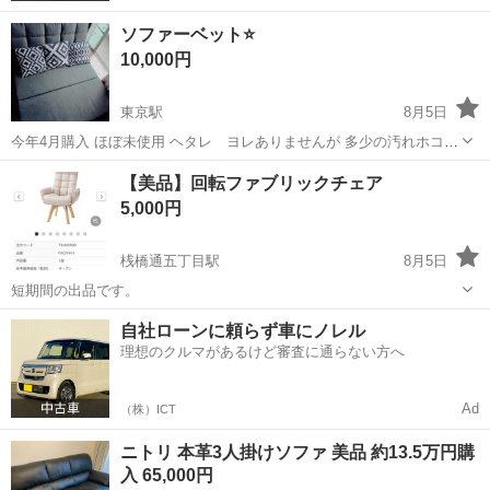
ソファーベット⭐
10,000円
東京駅
8月5日
今年4月購入 ほぼ未使用 ヘタレ ヨレありませんが 多少の汚れホコリ
はあるかもしれません かなり美品 神経質な方はお断りします １つ
高知
高知市
東京駅
ソファ
【美品】回転ファブリックチェア
¥1000のクッションを 3つオマケします ノークレームノーリターン ペ
5,000円
ット喫煙者いません
桟橋通五丁目駅
8月5日
短期間の出品です。
高知
高知市
桟橋通五丁目駅
ソファ
自社ローンに頼らず車にノレル
理想のクルマがあるけど審査に通らない方へ
Ad
（株）ICT
ニトリ 本革3人掛けソファ 美品 約13.5万円購
入 65,000円