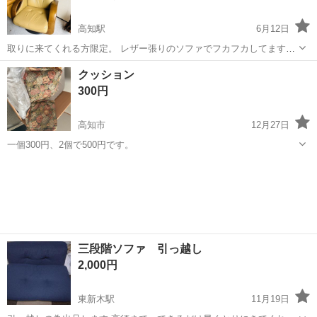
高知駅
6月12日
取りに来てくれる方限定。 レザー張りのソファでフカフカしてます。
一人用にしては大きめで、ゆったり座れます。 特に目立つような傷や
高知
高知市
高知駅
ソファ
レザー
クッション
汚れはないように思います。
300円
高知市
12月27日
一個300円、2個で500円です。
高知
高知市
ソファ
三段階ソファ 引っ越し
2,000円
東新木駅
11月19日