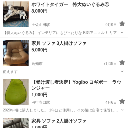
高知
香美市
土佐山田駅
ソファ
ホワイトタイガー
ホワイトタイガー 特大ぬいぐるみ①
たので汚れもなく綺麗です。 別で出品している①のホワイトタイガー
8,000円
より少し小さめです。
土佐山田駅
9月9日
【特大ぬいぐるみ】 インテリアにもぴったりな BIGアニマル！ リアル
な動物のぬいぐるみ ホワイトタイガー ビニール袋に入れて保管してい
高知
香美市
土佐山田駅
ソファ
ホワイトタイガー
家具 ソファ 3人掛けソファ
たので汚れもなく綺麗です。 尻尾の先までは約2メートル近くありま
5,000円
す。 3人掛けのソファに...
高知市
7月18日
使えます
高知
高知市
ソファ
【受け渡し者決定】Yogibo ヨギボー ラウ
ンジャー
1,000円
円行寺口駅
4月6日
2020年頃に購入しました。 1年ほど使用し、その後は自宅で保管して
いました。 一部、擦れ等の汚れがありますが、 若干ヘタっています
高知
高知市
円行寺口駅
ソファ
Yogibo
家具 ソファ 2人掛けソファ
が、使用に問題はありません。 中古品であることにご理解いただける
1,000円
方にお譲りします。 値...