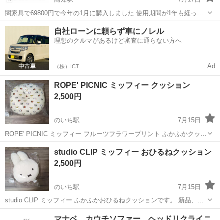
関家具で69800円で今年の1月に購入しました 使用期間が1年も経って
なくて 半年なので状態すごく綺麗です インスタやSNSですごく調べて
高知
高知市
高知駅
ソファ
自社ローンに頼らず車にノレル
デザインも気に入ってたのですが 引越し先が狭くてソファ置けそうに
理想のクルマがあるけど審査に通らない方へ
ないので出品しま...
Ad
（株）ICT
ROPE' PICNIC ミッフィー クッション
2,500円
のいち駅
7月15日
ROPE' PICNIC ミッフィー フルーツフラワープリント ふかふかクッシ
ョンです。 新品、未使用品です。 ※ビニールを外してお渡しになりま
高知
香南市
のいち駅
ソファ
ミッフィー
studio CLIP ミッフィー おひるねクッション
す。 引取に来て下さる方よろしくお願いします。 #ロペピクニック
2,500円
#m...
のいち駅
7月15日
studio CLIP ミッフィー ふかふかおひるねクッションです。 新品、未
使用品です。 定価:3,300円 引取に来て下さる方よろしくお願いしま
高知
香南市
のいち駅
ソファ
ミッフィー
マナベ カウチソファー ヘッドリクライニ
す。 #studio CLIP #スタディオクリップ #miffy