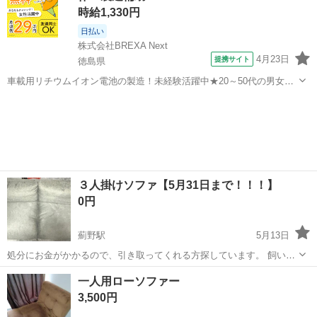
時給1,330円
日払い
株式会社BREXA Next
4月23日
提携サイト
徳島県
車載用リチウムイオン電池の製造！未経験活躍中★20～50代の男女活
躍中！寮費無料★備品付き1R寮完備！自宅からマイカー通勤OK！無料
徳島
その他
駐車場完備◎正社員登用制度あり！《徳島県板野郡松茂町》 人気の工
場のお仕事 ◇車載用リチウ...
３人掛けソファ【5月31日まで！！！】
0円
薊野駅
5月13日
処分にお金がかかるので、引き取ってくれる方探しています。 飼い犬
が引っ掻いた跡がたくさんあって、ボロボロです。 ご理解頂ける方、
高知
高知市
薊野駅
ソファ
ボロボロ
一人用ローソファー
こんな状態でも使っていただける方居れば よろしくお願いします。 色
3,500円
は、ダークグレー、 ニトリで...