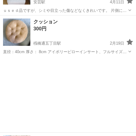
安芸駅
4月11日
ｕｓｅｄ品ですが、シミや目立った傷などなくきれいです。 片側に手
置き有り と なしがあります。 １つのみご希望の方は３５００円 ２
高知
安芸市
安芸駅
ソファ
クッション
つまとめてご購入の方は６５００円です。 引き取りに来てくださる方
300円
のみ対応 ...
桟橋通五丁目駅
2月19日
直径：40cm 厚さ： 8cm アイボリーピローインサート、フルサイズ再
生繊維製ピロー中材、ベッド、ソファ、リビング、寝室、オフィス、
高知
高知市
桟橋通五丁目駅
ソファ
フルサイズ
装飾用クッション、ベッド&カーサポートクッションに適しています