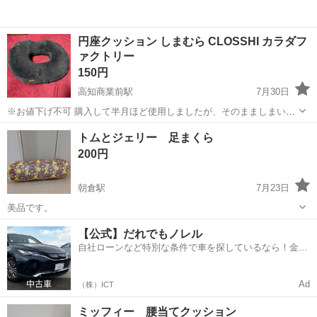
円座クッション しまむら CLOSSHI カラダフ
ァクトリー
150円
高知商業前駅
7月30日
※お値下げ不可 購入して半月ほど使用しましたが、そのまましまい込
んでいました あくまで個人使用、個人保管です 細かい点が気になる方
高知
高知市
高知商業前駅
ソファ
個人
トムとジェリー 足まくら
はご遠慮ください お取引は平日19:00以降、当方最寄りのスーパーの
200円
入口を予定しています ...
朝倉駅
7月23日
美品です。
高知
高知市
朝倉駅
ソファ
【公式】だれでもノレル
自社ローンなど特別な条件で車を探しているなら！金利
0%で車をご提供、ノレル独自与信システム。
Ad
（株）ICT
ミッフィー 腰当てクッション