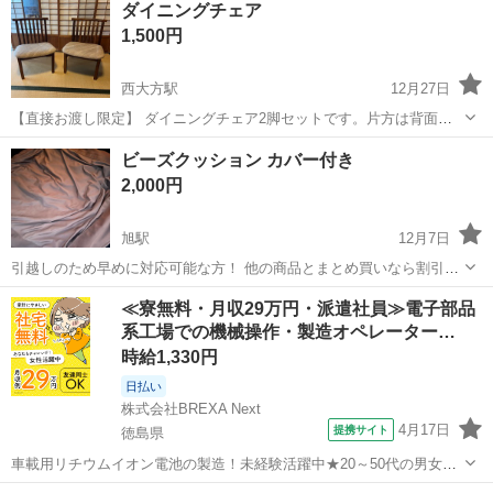
ダイニングチェア
1,500円
西大方駅
12月27日
【直接お渡し限定】 ダイニングチェア2脚セットです。片方は背面一
箇所ネジがちょっと出てます。 場所は四万十市周辺になります。
高知
四万十市
西大方駅
ソファ
ダイニング
ビーズクッション カバー付き
2,000円
旭駅
12月7日
引越しのため早めに対応可能な方！ 他の商品とまとめ買いなら割引対
象です！
高知
高知市
旭駅
ソファ
ビーズクッション
≪寮無料・月収29万円・派遣社員≫電子部品
系工場での機械操作・製造オペレーター…
時給1,330円
日払い
株式会社BREXA Next
4月17日
提携サイト
徳島県
車載用リチウムイオン電池の製造！未経験活躍中★20～50代の男女活
躍中！寮費無料★備品付き1R寮完備！自宅からマイカー通勤OK！無料
徳島
その他