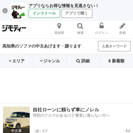
アプリならお得な情報を見逃さない！
インストール
アプリで開く
高知県
検索
ログイン
投稿
高知県のソファの中古あげます・譲ります
人気キーワード
エリア
ジャンル
詳細
新着順
自社ローンに頼らず車にノレル
理想のクルマがあるけど審査に通らない方へ
Ad
（株）ICT