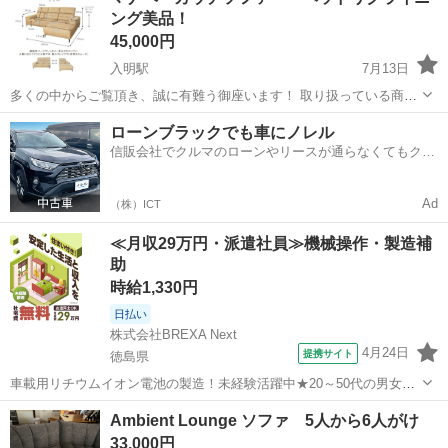
ング美品！
45,000円
入明駅
7月13日
多くの中からご覧頂き、誠に有難う御座います！ 取り扱っている商
品・お取り引き等について、 プロフィールを御一読頂きますよう お願
高知
高知市
入明駅
ソファ
マナベ
ローンブラックでも車にノレル
い致します🙇 配達は、ご住所によって¥0〜可能です🙆 ■商品説明 メー
信販会社でクルマのローンやリースが通らなくてもクル
カー マナベ 材質 ...
マをご利用いただけるサービスがあります！
Ad
（株）ICT
≪月収29万円・派遣社員≫機械操作・製造補
助
時給1,330円
日払い
株式会社BREXA Next
4月24日
提携サイト
徳島県
車載用リチウムイオン電池の製造！未経験活躍中★20～50代の男女活
躍中！寮費無料★備品付き1R寮完備！自宅からマイカー通勤OK！無料
徳島
その他
Ambient Lounge ソファ 5人から6人がけ
駐車場完備◎正社員登用制度あり！《徳島県板野郡松茂町》 人気の工
33,000円
場のお仕事 ◇車載用リチウ...