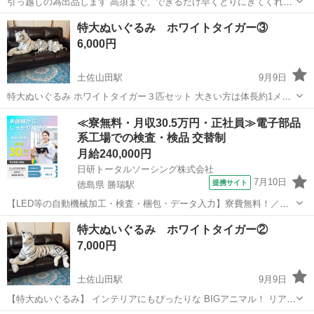
引っ越しの為出品します 高須まで、できるだけ早くとりにきてくれる
方を優先させていただきます。 よろしくおねがいします。
高知
高知市
東新木駅
ソファ
特大ぬいぐるみ ホワイトタイガー③
6,000円
土佐山田駅
9月9日
特大ぬいぐるみ ホワイトタイガー３匹セット 大きい方は体長約1メー
トル 尻尾の長さは約60cm 小さい２匹は体長約58cm 尻尾の長さ約
高知
香美市
土佐山田駅
ソファ
ホワイトタイガー
≪寮無料・月収30.5万円・正社員≫電子部品
30cm 兄弟のホワイトタイガーいかがですか？
系工場での検査・検品 交替制
月給240,000円
日研トータルソーシング株式会社
7月10日
提携サイト
徳島県 勝瑞駅
【LED等の自動機械加工・検査・梱包・データ入力】寮費無料！／年
間休日は130日以上／未経験OK！ お仕事について スマートフォンやパ
徳島
鳴門市
勝瑞駅
その他
特大ぬいぐるみ ホワイトタイガー②
ソコン、車などに使われるLED等の電子部品の製造とそれに付帯する
7,000円
作業になります。①部品を...
土佐山田駅
9月9日
【特大ぬいぐるみ】 インテリアにもぴったりな BIGアニマル！ リアル
な動物のぬいぐるみ ホワイトタイガー ビニール袋に入れて保管してい