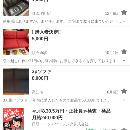
菜園場町駅
12月6日
使用感はありますが、まだ使えます。 自宅まで取りに来ていただける
と助かります
高知
高知市
菜園場町駅
ソファ
‼️購入者決定‼️
5,000円
領石通駅
10月1日
引っ越しに伴い21日のお昼以降にお渡しできる方を探しております！
少し使用感はありますがまだまだ使える商品です！ この際に是非どう
高知
高知市
領石通駅
ソファ
無料
3pソファ
でしょうか！ キャンセルや返品、当日キャンセルはできかねます。 高
8,000円
知市内であれば搬入搬出も無料...
高知市
6月6日
3人掛けソファ 一年前に購入したもので新品で50,000円でした。
高知
高知市
ソファ
新品
≪月収30.5万円・正社員≫検査・検品
月給240,000円
日研トータルソーシング株式会社