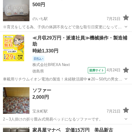
500円
のいち駅
7月21日
※育児をしてる為、子供の体調不良などで急な取引日変更になってし
まうかもしれませんがご了承下さい。 ミッフィー 腰当てクッションで
高知
香南市
のいち駅
ソファ
ミッフィー
≪月収29万円・派遣社員≫機械操作・製造補
す。 中古品です。あまり使用してない物になります。 見た感じ汚れな
助
どはないです。 引取に来...
時給1,330円
日払い
株式会社BREXA Next
4月24日
提携サイト
徳島県
車載用リチウムイオン電池の製造！未経験活躍中★20～50代の男女活
躍中！寮費無料★備品付き1R寮完備！自宅からマイカー通勤OK！無料
徳島
その他
ソファー
駐車場完備◎正社員登用制度あり！《徳島県板野郡松茂町》 人気の工
2,000円
場のお仕事 ◇車載用リチウ...
宝永町駅
7月21日
2～3人掛けの折り畳み式簡易ベッドになるソファーです。
高知
高知市
宝永町駅
ソファ
ソファー
家具屋マナベ 定価15万円 美品新古