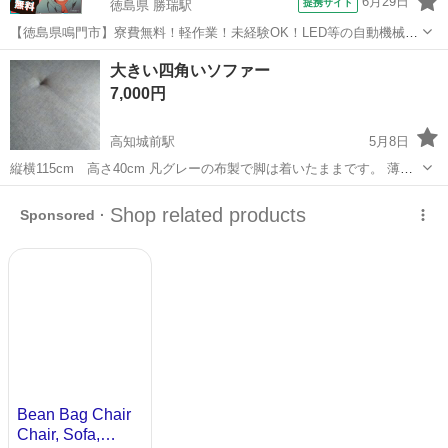
6月29日
提携サイト
徳島県 勝瑞駅
【徳島県鳴門市】寮費無料！軽作業！未経験OK！LED等の自動機械加
工・検査・梱包・データ入力《お仕事No.NS0560》 お仕事について ス
徳島
鳴門市
勝瑞駅
その他
大きい四角いソファー
マートフォンやパソコン、車などに使われるLED等の電子部品の製造
7,000円
とそれに付帯する作...
高知城前駅
5月8日
縦横115cm 高さ40cm 凡グレーの布製で脚は着いたままです。 薄い
シミ（おそらく飲み物）が（写真1）あります。シーツを着けて使用し
高知
高知市
高知城前駅
ソファ
ソファー
ていました。