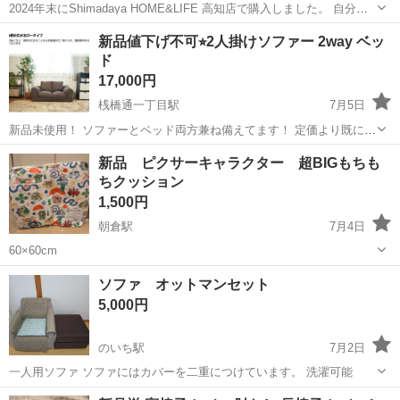
2024年末にShimadaya HOME&LIFE 高知店で購入しました。 自分の
部屋には合わず客間に保管していたため、ほとんど座っておりませ
高知
吾川郡
北内駅
ソファ
新品値下げ不可⭐︎2人掛けソファー 2way ベッ
ん。 状態は写真を見てもらえればと思われます。 購入金額は16000円
ド
ほどだ...
17,000円
桟橋通一丁目駅
7月5日
新品未使用！ ソファーとベッド両方兼ね備えてます！ 定価より既に安
くしておりますのでお値下げ待ちはなしでお願いします。 色味はブラ
高知
高知市
桟橋通一丁目駅
ソファ
新品 ピクサーキャラクター 超BIGもちも
ウンとなります。 大きな物なので車で取りに来てくださる方でご検討
ちクッション
よろしくお願いします。
1,500円
朝倉駅
7月4日
60×60cm
高知
高知市
朝倉駅
ソファ
ソファ オットマンセット
5,000円
のいち駅
7月2日
一人用ソファ ソファにはカバーを二重につけています。 洗濯可能
高知
香南市
のいち駅
ソファ
セット