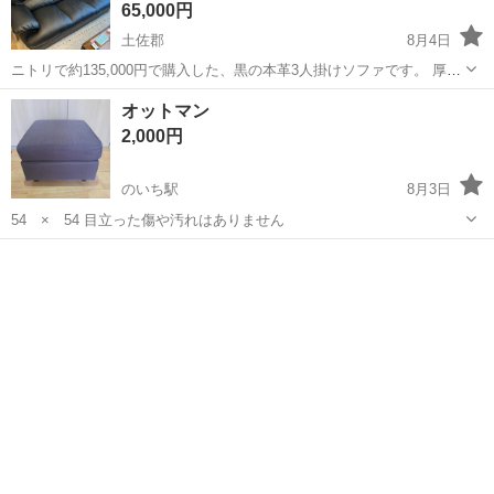
65,000円
土佐郡
8月4日
ニトリで約135,000円で購入した、黒の本革3人掛けソファです。 厚み
のあるクッションと広めの座面で、ゆったり座れます。大切に使用し
高知
土佐郡
ソファ
オットマン
ていたため、目立つ傷や大きなダメージはなく、全体的にとてもきれ
2,000円
いな状態です。 ...
のいち駅
8月3日
54 × 54 目立った傷や汚れはありません
高知
香南市
のいち駅
ソファ