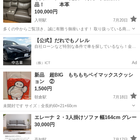
品！ 本革
100,000円
入明駅
7月20日
多くの中からご覧頂き、誠に有難う御座います！ 取り扱っている商
品・お取り引き等について、 プロフィールを御一読頂きますよう お願
高知
高知市
入明駅
ソファ
マナベ
【公式】だれでもノレル
い致します🙇 配達は、ご住所によって¥0〜可能です🙆 ■商品説明 本革
自社ローンなど特別な条件で車を探しているなら！金利
性！ 半年前にマナベに...
0%で車をご提供、ノレル独自与信システム。
Ad
（株）ICT
新品 超BIG もちもちベイマックスクッシ
ョン ②
1,500円
朝倉駅
7月18日
未開封です サイズ：全長約60×21×60cm
高知
高知市
朝倉駅
ソファ
ベイマックス
エレーナ ２・3人掛けソファ 幅164cm グレー
30,000円
高知駅
7月17日