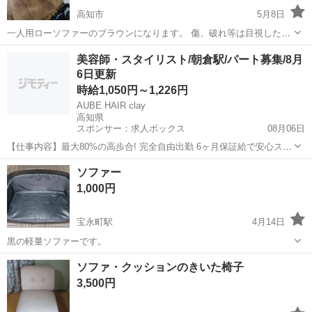
高知市
5月8日
一人用ローソファーのブラウンになります。 傷、破れ等は目視した限
りありませんが、多少の使用感はあります。 実際は、一人用だと少し
高知
高知市
ソファ
一人
美容師・スタイリスト/朝倉駅/パート募集/8月
大きいので服をかけたりして荷物置きとして使用していました。 消毒
6日更新
済みですが、気になる方はご遠慮く...
時給1,050円～1,226円
AUBE HAIR clay
高知県
スポンサー：求人ボックス
08月06日
【仕事内容】最大80%の高歩合! 完全自由出勤 6ヶ月保証給で安心スタ
ート <募集職種> 美容師 <仕事内容> サロン内業務全般 希望や適性に
アルバイト・パート
ソファー
応じて、 店舗運営・スタッフ管理などの マネジメント業務にも携われ
1,000円
ます <必要経験> ス...
宝永町駅
4月14日
黒の軽量ソファーです。
高知
高知市
宝永町駅
ソファ
ソファー
ソファ・クッションのきいた椅子
3,500円