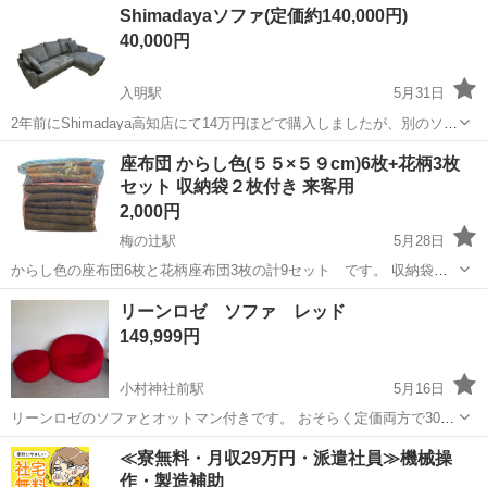
高知
高知市
領石通駅
ソファ
キャスター
Shimadayaソファ(定価約140,000円)
市まで、できるだけ早くとりにきてくれる方を優先させていただきま
40,000円
す。 よろしくおねがいします。
入明駅
5月31日
2年前にShimadaya高知店にて14万円ほどで購入しましたが、別のソフ
ァを購入予定であるため出品いたします。撥水加工がされており、多
高知
高知市
入明駅
ソファ
価格
座布団 からし色(５５×５９cm)6枚+花柄3枚
少の水等は弾いてくれると思います。 2年間は使用していたものにな
セット 収納袋２枚付き 来客用
りますので、その点も考...
2,000円
梅の辻駅
5月28日
からし色の座布団6枚と花柄座布団3枚の計9セット です。 収納袋２
枚付き 落ち着いた からし色で、和室にも洋室にも合わせやすいデザイ
高知
高知市
梅の辻駅
ソファ
リーンロゼ ソファ レッド
ンです。 からし色サイズcm： 約５５cmx 約５９cm 花柄サイズcm：
149,999円
約５1cmx...
小村神社前駅
5月16日
リーンロゼのソファとオットマン付きです。 おそらく定価両方で30万
くらいやっと思います。 メルカリにも出してますのでメール確認ごで
高知
土佐市
小村神社前駅
ソファ
リーンロゼ
≪寮無料・月収29万円・派遣社員≫機械操
取り引き宜しくお願い致しますm(._.)m
作・製造補助