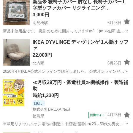
新品🌟 寝椅子カバー 肘なし 長椅子カバー L
字型ソファカバー リクライニング…
3,000円
明見橋駅
6月25日
新品未使用品です。 撮影のために開封していますm(_ _)m ⭐️在庫1点限
り⭐️ TIANSHU 寝椅子カバー 肘なし 長椅子カバー L字型ソファカバー
高知
高知市
明見橋駅
ソファ
IKEA DYVLINGE ディヴリンゲ 1人掛け ソフ
リクライニングカバー 無地 縦横弾力 ストレッチ ラウンジソ...
ァ
22,000円
北内駅
6月23日
2026年4月IKEA公式オンラインで購入しました。 公式オンラインだと
送料が13,000円ほどかかりました。 取引場所設定していますが、大型
高知
吾川郡
北内駅
ソファ
≪月収29万円・派遣社員≫機械操作・製造補
家具のため、車でお近くまで配送できます。 組み立て済み、説明書あ
助
り
時給1,330円
日払い
株式会社BREXA Next
4月23日
提携サイト
徳島県
車載用リチウムイオン電池の製造！未経験活躍中★20～50代の男女活
躍中！寮費無料★備品付き1R寮完備！自宅からマイカー通勤OK！無料
徳島
その他