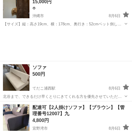
15,000円
越しのため出品致します。 ...
沖縄市
8月6日
【サイズ】縦：高さ19cm、横：178cm、奥行き：52cmベット倒した
時96cm （大体です） 【傷などの状態】とくに目立った傷はありま
沖縄
沖縄市
ソファ
ベット
せん。 【アピールポイント】日頃、カバーをしていて状態はいいので
まだまだ利用可能です。...
ソファ
500円
てだこ浦西駅
8月6日
北谷まで、できるだけ早くとりにきてくれる方を優先させていただき
ます。 よろしくおねがいします。 かなり使用感あります。 神経質な
沖縄
中頭郡
てだこ浦西駅
ソファ
配達可【2人掛けソファ】【ブラウン】【管
方はお控え下さい。
理番号12007】九
4,800円
宜野湾市
8月6日