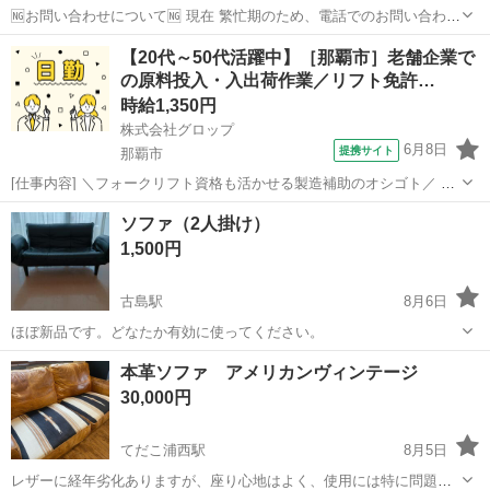
🆖お問い合わせについて🆖 現在 繁忙期のため、電話でのお問い合わせ
はお控えください。 ❌⚠お取り置き不可⚠❌ ご来店いただき、全額決
沖縄
宜野湾市
ソファ
商品
【20代～50代活躍中】［那覇市］老舗企業で
済していただいたお客様を優先としております。 お取り置きは対応が
の原料投入・入出荷作業／リフト免許…
できません。 こ...
時給1,350円
株式会社グロップ
6月8日
提携サイト
那覇市
[仕事内容] ＼フォークリフト資格も活かせる製造補助のオシゴト／ 正
社員登用制度あり！ 資格を活かして、キャリアアップしたい方にオス
沖縄
那覇市
工場
ソファ（2人掛け）
スメ☆ 独自の休暇制度が多数あり、メリハリつけて働けます◎ 【有名
1,500円
企業での製造補助】...
古島駅
8月6日
ほぼ新品です。どなたか有効に使ってください。
沖縄
那覇市
古島駅
ソファ
本革ソファ アメリカンヴィンテージ
30,000円
てだこ浦西駅
8月5日
レザーに経年劣化ありますが、座り心地はよく、使用には特に問題は