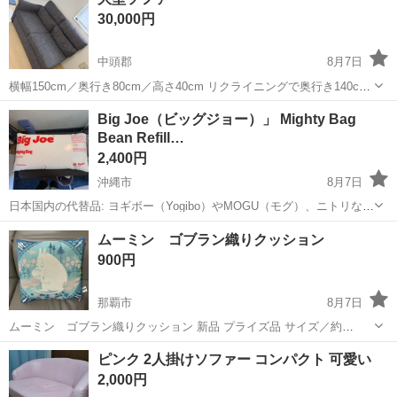
地を提供します。 - ブランド: ニトリ - サイズ: 幅152cm x 奥行96cm
30,000円
x...
中頭郡
8月7日
横幅150cm／奥行き80cm／高さ40cm リクライニングで奥行き140cm
シミがありますが、破れはありません。 即購入OK・コメントなしOK
沖縄
中頭郡
ソファ
Big Joe（ビッグジョー）」 Mighty Bag
値下げ交渉承ります。 自宅まで受け取りに来てくださる方優先です
Bean Refill…
が、配送も...
2,400円
沖縄市
8月7日
日本国内の代替品: ヨギボー（Yogibo）やMOGU（モグ）、ニトリなど
の「補充用マイクロビーズ（発泡ポリスチレン）」 色 ホワイト 商品
沖縄
沖縄市
ソファ
Mighty
ムーミン ゴブラン織りクッション
の寸法 57.2奥行き x 114.3幅 x 27.9高さ cm パターン 無地 ...
900円
那覇市
8月7日
ムーミン ゴブラン織りクッション 新品 プライズ品 サイズ／約
45cm、厚み約12cm
沖縄
那覇市
ソファ
ピンク 2人掛けソファー コンパクト 可愛い
2,000円