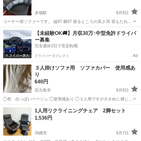
赤嶺駅
8月8日
コーナー用ソファーです。 縦87 横87 座るところの高さ35 背もたれの
ところ高さ57 デッドスペースのご活用にいかがですか？ ノークレー
沖縄
那覇市
赤嶺駅
ソファ
【未経験OK🚚】月収30万↑中型免許ドライバ
ム、ノーリターンでよろしくお願いします。
ー募集
完全週休2日で安定転職
Ad
ドライバーダイレクト
３人掛けソファ用 ソファカバー 使用感あ
り
640円
宮古島市
8月8日
◯色 白っぽいベージュ ◯使用感あり ◯３人用ですが大きめに感じま
す。 ◯毛玉もあるので気にならない方が良いです
沖縄
宮古島市
ソファ
ベージュ
1人用リクライニングチェア 2脚セット
1,536円
沖縄市
8月7日