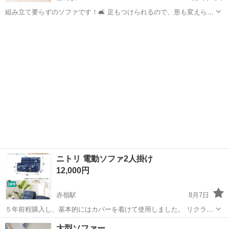
組み立て要らずのソファです！🛋 足もつけられるので、形も変えられ
ます)) 試用期間約2年 汚れも無く、とても綺麗な状態です。 とてもお
沖縄
浦添市
古島駅
ソファ
気に入りだったのですが、 県外に引っ越す為お譲り致します。 値段交
渉も可能です！ ま...
ニトリ 電動ソファ2人掛け
12,000円
赤嶺駅
8月7日
５年前程購入し、基本的にはカバーを着けて使用しました。 リクライ
ニング機能付きのネイビーソファ、サイズは幅152cmで快適な座り心
沖縄
那覇市
赤嶺駅
ソファ
大型ソファー