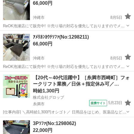
66,000円
売且つ一点物の...
沖縄市
8月5日
ReOK泡瀬店にて販売中! ※売り場の対応を優先しておりますのでメー
ルでの問い合わせ対応は行っておりません。 ※商品に関するお問い合
沖縄
沖縄市
ソファ
電子マネー
ｱﾒﾘｶﾝｶｳﾁｿﾌｧ(No:1298211)
わせ(在庫・サイズ等の確認)は店舗へ直接お電話ください。 ※店頭販
66,000円
売且つ一点物の...
沖縄市
8月5日
ReOK泡瀬店にて販売中! ※売り場の対応を優先しておりますのでメー
ルでの問い合わせ対応は行っておりません。 ※商品に関するお問い合
沖縄
沖縄市
ソファ
電子マネー
【20代～40代活躍中】［糸満市西崎町］フォ
わせ(在庫・サイズ等の確認)は店舗へ直接お電話ください。 ※店頭販
ークリフト業務／日休＋指定休み可／…
売且つ一点物の...
時給1,300円
株式会社グロップ
5月23日
提携サイト
糸満市
[仕事内容] ＼高時給1,300円オシゴト／ 日用品をはじめ、医薬品など幅
広い製品を取り扱っている倉庫！ 浅築の綺麗な職場です♪ 【フォーク
沖縄
糸満市
工場
3Pｿﾌｧ(No:1298062)
リフト業務と軽作業】 《仕事内容》 （雇入れ直後） 倉庫内でのフォ
22,000円
ークリフト...