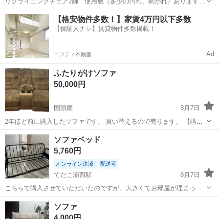
リクライニングチェア2脚 使用感（多少の汚れ、剥がれ）あります
が、使用するのに気にならない方必見！リクライニング調整可能で
沖縄
沖縄市
ソファ
【格安物件多数！】家賃4万円以下多数
す。セットでお願いします。他にも出品するので、一緒に他の物も持
【保証人ナシ】賃貸物件多数掲載！
っていける方優先です。気になることがあれ...
Ad
ニフティ不動産
ふたりがけソファ
50,000円
国頭郡
8月7日
2年ほど前に購入したソファです。 買い替えるので売ります。 【購入
時価格】１４万円ぐらいyellow boxで、 【サイズ】縦：104cm、横：
沖縄
国頭郡
ソファ
ソファベッド
200cm、奥行き：104cm オットマンを出した長さは140㎝（大体で
5,760円
す） 【...
オンライン決済
配送可
てだこ浦西駅
8月7日
こちらで購入させていただいたのですが、大きくてお部屋が埋まって
しまったため、再度出品させていただきます。 折りたたみソファベッ
沖縄
国頭郡
てだこ浦西駅
ソファ
ソファ
ド 分解組み立て可能 配送も可能です ※配送費(込) 金属製フレーム サ
4,000円
イズ約130cmX...