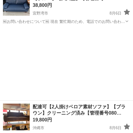
38,800円
宜野湾市
8月6日
🆖お問い合わせについて🆖 現在 繁忙期のため、電話でのお問い合わせ
はお控えください。 ❌⚠お取り置き不可⚠❌ ご来店いただき、全額決
沖縄
宜野湾市
ソファ
商品
済していただいたお客様を優先としております。 お取り置きは対応が
できません。 この商...
配達可【2人掛けベロア素材ソファ】【ブラ
ウン】クリーニング済み【管理番号080…
19,800円
沖縄市
8月6日