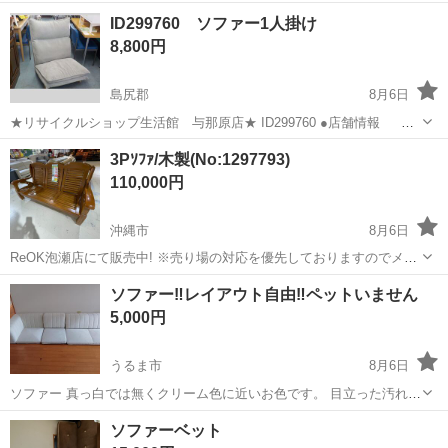
営業時間：10：00 ～ 19：30(定休日は年末年始のみ） 住
沖縄
島尻郡
ソファ
ID299760 ソファー1人掛け
所：与那原町上与那原２８９ 電話番号：ジモティーの規約により掲
8,800円
載...
島尻郡
8月6日
★リサイクルショップ生活館 与那原店★ ID299760 ●店舗情報
営業時間：10：00 ～ 19：30(定休日は年末年始のみ） 住
沖縄
島尻郡
ソファ
3Pｿﾌｧ/木製(No:1297793)
所：与那原町上与那原２８９ 電話番号：ジモティーの規約により掲
110,000円
載...
沖縄市
8月6日
ReOK泡瀬店にて販売中! ※売り場の対応を優先しておりますのでメー
ルでの問い合わせ対応は行っておりません。 ※商品に関するお問い合
沖縄
沖縄市
ソファ
ソファー‼️レイアウト自由‼️ペットいません
わせ(在庫・サイズ等の確認)は店舗へ直接お電話ください。 ※店頭販
5,000円
売且つ一点物の...
うるま市
8月6日
ソファー 真っ白では無くクリーム色に近いお色です。 目立った汚れや
キズはございません。 その時々のシーンで レイアウトも変えられるの
沖縄
うるま市
ソファ
ソファーベット
で便利ですよ。 カバーもファスナーが付いているので洗えます。 引っ