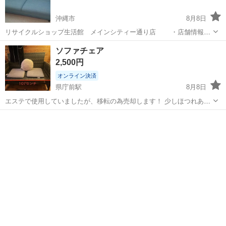
沖縄市
8月8日
リサイクルショップ生活館 メインシティー通り店 ・店舗情報
営業時間：10：00～19：30（定休無し） 住所：沖縄
沖縄
沖縄市
ソファ
ソファチェア
市松本920 お支払いは、現金・各種クレジットカー...
2,500円
オンライン決済
県庁前駅
8月8日
エステで使用していましたが、移転の為売却します！ 少しほつれあ
り！ 取りに来てくれる方限定で、24日以降でお願いします！
沖縄
那覇市
県庁前駅
ソファ