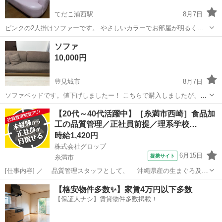
てだこ浦西駅
8月7日
ピンクの2人掛けソファーです。 やさしいカラーでお部屋が明るくな
り、置くだけで空間のアクセントになる可愛いデザインです。コンパ
沖縄
沖縄市
てだこ浦西駅
ソファ
ソファー
ソファ
クトサイズなので、一人暮らしのお部屋やワンルームにもおすすめで
10,000円
す。 ゆったり座れるサイズ感で、リラ...
豊見城市
8月7日
ソファベッドです。値下げしましたー！ こちらで購入しましたが、我
が家には大きすぎました😅 横幅最大2メールあります。 引き出してベ
沖縄
豊見城市
ソファ
【20代～40代活躍中】［糸満市西崎］食品加
ッドにもなります。 すごく、使いやすいです！ カバー洗えます。 カ
工の品質管理／正社員前提／理系学校…
バーの毛玉？糸もつれあり...
時給1,420円
株式会社グロップ
6月15日
提携サイト
糸満市
[仕事内容] ／ 品質管理スタッフとして、 沖縄県産の生まぐろ及び
介護食を全国に広めよう！ ＼ 品質管理の経験が活かせる！新規事業の
沖縄
糸満市
工場
【格安物件多数✨】家賃4万円以下多数
介護食の中核メンバーを募集！ 理数系の学校卒なら未経験でもOK！
【保証人ナシ】賃貸物件多数掲載！
サポート体制が整って...