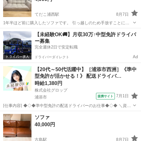
てだこ浦西駅
8月7日
1年半ほど前に購入したソファです。 引っ越しのため手放すことにな
りました。 【購入時価格】11,000円 【サイズ】縦：60cm、横：
沖縄
沖縄市
てだこ浦西駅
ソファ
【未経験OK🚚】月収30万↑中型免許ドライバ
148cm、奥行き：70cm 【傷などの状態】とくに目立つ傷やシミはあ
ー募集
りません。 【ア...
完全週休2日で安定転職
Ad
ドライバーダイレクト
【20代～50代活躍中】［浦添市西洲］《準中
型免許が活かせる！》 配送ドライバ…
時給1,380円
株式会社グロップ
7月1日
提携サイト
浦添市
[仕事内容] ◆◇◆準中型免許の配送ドライバーのお仕事◆◇◆ ＼資格
えお活かせる／ 下記資格があれば実務経験がなくてもOK◎ ・中型免
沖縄
浦添市
ドライバー
ソファ
許（8t限定） 2007年6月1日以前の普通免許取得者も可 （免許証に「中
40,000円
型車は中型（...
古島駅
8月7日