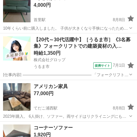
4,000円
首里駅
8月8日
10年くらい前に購入しました。 子供が大きくなり手狭になったため手
放します。 特に破れもなく、色褪せが少しありますがまだまだ使用で
沖縄
島尻郡
首里駅
ソファ
【20代～30代活躍中】［うるま市］《3名募
きます。 タバコも吸ってませんし、ペットも飼っていません。 簡単に
集》フォークリフトでの建築資材の入…
掃除は、しています。 奥行8...
時給1,350円
株式会社グロップ
7月1日
提携サイト
うるま市
[仕事内容] ───────────────────────── 「フォークリフトの
資格はあるけど実務経験がない…」 「ブランクがあって自信がな
沖縄
うるま市
仕分け
アメリカン家具
い…」 問題ございません！ フォークリフトの資格をお持ちであれば
77,000円
未経験者やブラ...
てだこ浦西駅
8月8日
2023年購入。 6人掛け、ソファー。両サイドはリクライニングにもな
ります。 引っ越しのため手放します… ＄500 or ¥ 77,000
沖縄
宜野湾市
てだこ浦西駅
ソファ
アメリカン
コーナーソファー
1,920円