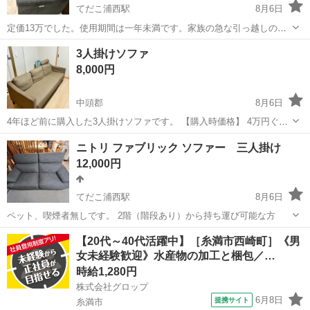
てだこ浦西駅
8月6日
定価13万でした。使用期間は一年未満です。家族の急な引っ越しのた
め、出品します。少しネコが爪とぎしています。気になる方は、ご遠
沖縄
名護市
てだこ浦西駅
ソファ
3人掛けソファ
慮くださいませ。直接、受け取りに来てくださる方、よろしくお願い
8,000円
いたします。
中頭郡
8月6日
4年ほど前に購入した3人掛けソファです。 【購入時価格】 4万円ぐら
い 【サイズ】 奥行き：70cm、幅：180cm、高さ：70cm （大体で
沖縄
中頭郡
ソファ
ニトリ ファブリック ソファー 三人掛け
す） 【傷などの状態】 右側の肘掛けは骨組みが中で折れているみたい
12,000円
ですが使用に問題...
てだこ浦西駅
8月6日
ペット、喫煙者無しです。 2階（階段あり）から持ち運び可能な方
沖縄
中頭郡
てだこ浦西駅
ソファ
ソファー
【20代～40代活躍中】［糸満市西崎町］《男
女未経験歓迎》水産物の加工と梱包／…
時給1,280円
株式会社グロップ
6月8日
提携サイト
糸満市