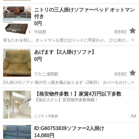
ニトリの三人掛けソファーベッド オットマン
付き
0円
中頭郡
8月8日
背もたれを倒し、オットマンを置けばベッドに早変わり。 ひじ掛けは
左右どちらにも変更可能。 背もたれは3段階に角度調整可能。 引き出
沖縄
中頭郡
ソファ
あげます【2人掛けソファ】
し収納付き。 ３年ほど使用していますがマットのヘタレもそれほど感
0円
じません。 オットマ...
てだこ浦西駅
8月8日
2人掛けのソファ 猫の引っ掻き傷があります（2枚目） カバーをかけれ
ば、ソファとしての使用には支障ありません。 当方2階になります。 2
沖縄
宜野湾市
てだこ浦西駅
ソファ
【格安物件多数！】家賃4万円以下多数
人で取りに来てくださる方に差し上げます。
【保証人ナシ】賃貸物件多数掲載！
Ad
ニフティ不動産
ID:G60753839ソファー2人掛け
14,080円