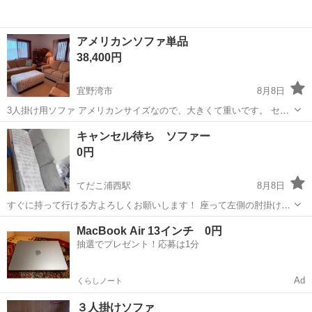
アメリカンソファ単品
38,400円
宜野湾市
8月8日
3人掛け用ソファ アメリカンサイズなので、大きくて重いです。 セッ
トで3000ドル以上のいい物です。 目立った汚れは有りません。 単品
沖縄
宜野湾市
ソファ
アメリカン
キャンセル待ち ソファー
販売。 3人掛け 48,000円 幅210 奥95 高95 2人掛け 販売済み
0円
てだこ浦西駅
8月8日
すぐに持って行ける方よろしくお願いします！ 座って左側の肘掛けが
中身だけ壊れています 使用する分には問題ありません。 写真にて判断
沖縄
沖縄市
てだこ浦西駅
ソファ
MacBook Air 13インチ 0円
お願いします！ 追加でオットマンもセットです
抽選でプレゼント！応募は1分
Ad
くらしノート
３人掛けソファ