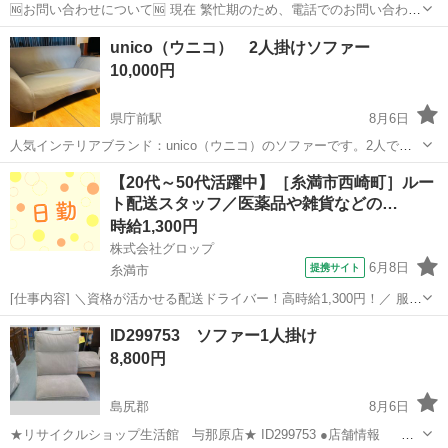
🆖お問い合わせについて🆖 現在 繁忙期のため、電話でのお問い合わせ
はお控えください。 ❌⚠お取り置き不可⚠❌ ご来店いただき、全額決
沖縄
沖縄市
ソファ
ミライ
unico（ウニコ） 2人掛けソファー
済していただいたお客様を優先としております。 お取り置きは対応が
10,000円
できません。 管理番号...
県庁前駅
8月6日
人気インテリアブランド：unico（ウニコ）のソファーです。2人でゆ
ったり、ぎりぎり3人座れます。 取りに来れる方限定でお願いしま
沖縄
那覇市
県庁前駅
ソファ
【20代～50代活躍中】［糸満市西崎町］ルー
す。引取場所はアパート2階 エレベーターなしです。 【寸法】 幅：
ト配送スタッフ／医薬品や雑貨などの…
150cm 奥行き：87...
時給1,300円
株式会社グロップ
6月8日
提携サイト
糸満市
[仕事内容] ＼資格が活かせる配送ドライバー！高時給1,300円！／ 服装
自由で、動きやすいお好きな私服での勤務が可能です◎ 作業中に、い
沖縄
糸満市
工場
ID299753 ソファー1人掛け
つでも水分が補給できる働きやすい環境です。 【医薬品や雑貨の配送
8,800円
ドライバー】 ...
島尻郡
8月6日
★リサイクルショップ生活館 与那原店★ ID299753 ●店舗情報