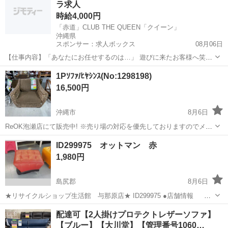
ラ求人
売且つ一点物の...
時給4,000円
「赤道」CLUB THE QUEEN「クイーン」
沖縄県
スポンサー：求人ボックス
08月06日
【仕事内容】「あなたにお任せするのは…」 遊びに来たお客様へ笑顔
でご挨拶 お好みのドリンクを作ってご提供 ワイワイお話で盛り上げる
アルバイト・パート
1Pｿﾌｧ/ﾋﾔｼﾝｽ(No:1298198)
最後はニッコリお見送り 「「赤道」CLUB THE QUEEN「クイー
16,500円
ン」」でのお仕事に、これ以上...
沖縄市
8月6日
ReOK泡瀬店にて販売中! ※売り場の対応を優先しておりますのでメー
ルでの問い合わせ対応は行っておりません。 ※商品に関するお問い合
沖縄
沖縄市
ソファ
ヒヤシンス
ID299975 オットマン 赤
わせ(在庫・サイズ等の確認)は店舗へ直接お電話ください。 ※店頭販
1,980円
売且つ一点物の...
島尻郡
8月6日
★リサイクルショップ生活館 与那原店★ ID299975 ●店舗情報
営業時間：10：00 ～ 19：30(定休日は年末年始のみ） 住
沖縄
島尻郡
ソファ
商品
配達可【2人掛けプロテクトレザーソファ】
所：与那原町上与那原２８９ 電話番号：ジモティーの規約により掲
【ブルー】【大川堂】【管理番号1060…
載...