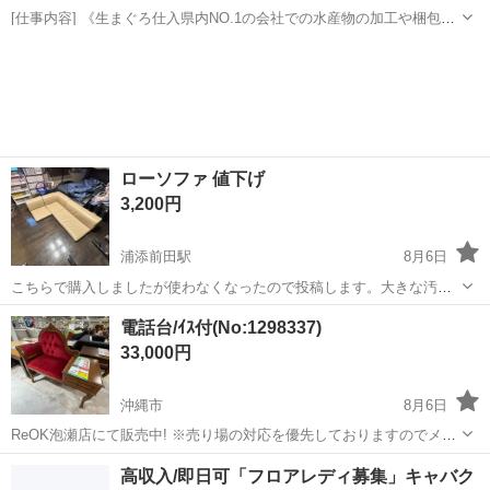
[仕事内容] 《生まぐろ仕入県内NO.1の会社での水産物の加工や梱包》
生まぐろ仕入県内NO.1の会社として、 沖縄県産まぐろを中心に水産物
沖縄
糸満市
工場
を県内外に出荷しています。 業界未経験ではじめての人でも大丈夫で
す！ 「新しい業界に...
ローソファ 値下げ
3,200円
浦添前田駅
8月6日
こちらで購入しましたが使わなくなったので投稿します。大きな汚れ
などは無いと思います。よろしくお願いします。
沖縄
宜野湾市
浦添前田駅
ソファ
電話台/ｲｽ付(No:1298337)
33,000円
沖縄市
8月6日
ReOK泡瀬店にて販売中! ※売り場の対応を優先しておりますのでメー
ルでの問い合わせ対応は行っておりません。 ※商品に関するお問い合
沖縄
沖縄市
ソファ
イス
高収入/即日可「フロアレディ募集」キャバク
わせ(在庫・サイズ等の確認)は店舗へ直接お電話ください。 ※店頭販