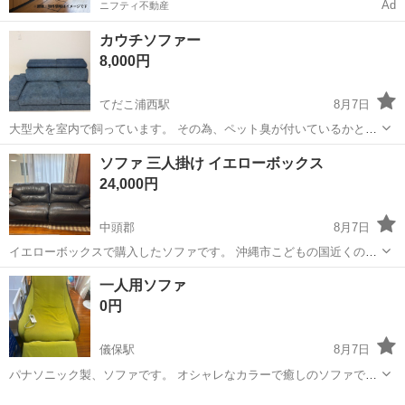
Ad
ニフティ不動産
カウチソファー
8,000円
てだこ浦西駅
8月7日
大型犬を室内で飼っています。 その為、ペット臭が付いているかと思
います。 新品の足も付けます。 引き渡しまでに、消毒、次亜塩素酸水
沖縄
うるま市
てだこ浦西駅
ソファ
ソファ 三人掛け イエローボックス
でのリンサークリーナーでの清掃を行い、引き渡しします。 2025年10
24,000円
月にOKで198,00...
中頭郡
8月7日
イエローボックスで購入したソファです。 沖縄市こどもの国近くの自
宅までに取りに来てくる方。 1,200✖️1100✖️1000h 足だすと1,500 ２個
沖縄
中頭郡
ソファ
一人用ソファ
並べたら幅は2,400です。 基本的に受け渡しは土日にお願いします。
0円
儀保駅
8月7日
パナソニック製、ソファです。 オシャレなカラーで癒しのソファで
す。 ソファとして使える方に差し上げます。 那覇市になります。 ３
沖縄
那覇市
儀保駅
ソファ