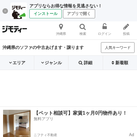
アプリならお得な情報を見逃さない！
インストール
アプリで開く
沖縄県
検索
ログイン
投稿
沖縄県のソファの中古あげます・譲ります
人気キーワード
エリア
ジャンル
詳細
新着順
【ペット相談可】家賃1ヶ月0円物件あり！
無料アプリ
Ad
ニフティ不動産