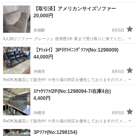
ありません。 ヴィンテージ家具好きの方におすすめのソファ 背もたれ
沖縄
沖縄市
てだこ浦西駅
ソファ
本革
【取引済】アメリカンサイズソファー
のクッションをとめるファスナーが壊れていますが、使用には特に問
20,000円
題ありません 座面に破れあったた...
赤嶺駅
8月5日
4人掛けソファー グレージュ 使用歴1年 家まで受け取りに来てくださ
る方 横170cmほど
沖縄
那覇市
赤嶺駅
ソファ
グレージュ
【ｱｼｭﾚｲ】3Pﾘｸﾗｲﾆﾝｸﾞｿﾌｧ(No:1298009)
44,000円
沖縄市
8月5日
ReOK泡瀬店にて販売中! ※売り場の対応を優先しておりますのでメー
ルでの問い合わせ対応は行っておりません。 ※商品に関するお問い合
沖縄
沖縄市
ソファ
アシュレイ
ｽﾅｯｸｿﾌｧ/2P(No:1298094-7/在庫4台)
わせ(在庫・サイズ等の確認)は店舗へ直接お電話ください。 ※店頭販
4,400円
売且つ一点物の...
沖縄市
8月5日
ReOK泡瀬店にて販売中! ※売り場の対応を優先しておりますのでメー
ルでの問い合わせ対応は行っておりません。 ※商品に関するお問い合
沖縄
沖縄市
ソファ
電子マネー
3Pｿﾌｧ(No:1298154)
わせ(在庫・サイズ等の確認)は店舗へ直接お電話ください。 ※店頭販