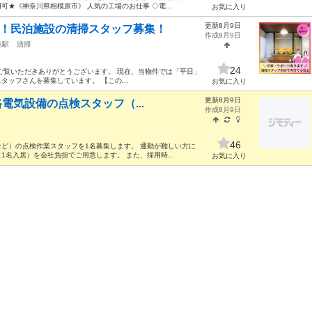
★《神奈川県相模原市》 人気の工場のお仕事 ◇電...
お気に入り
更新8月9日
了！民泊施設の清掃スタッフ募集！
作成8月9日
島駅
清掃
24
ご覧いただきありがとうございます。 現在、当物件では「平日」
ッフさんを募集しています。 【この...
お気に入り
更新8月9日
路電気設備の点検スタッフ（...
作成8月9日
46
ど）の点検作業スタッフを1名募集します。 通勤が難しい方に
名入居）を会社負担でご用意します。 また、採用時...
お気に入り