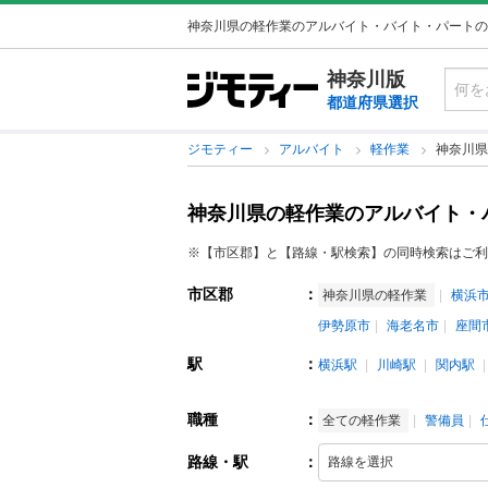
神奈川県の軽作業のアルバイト・バイト・パートの
神奈川版
都道府県選択
ジモティー
アルバイト
軽作業
神奈川県
神奈川県の軽作業のアルバイト・
※【市区郡】と【路線・駅検索】の同時検索はご利
市区郡
：
神奈川県の軽作業
横浜
伊勢原市
海老名市
座間
駅
：
横浜駅
川崎駅
関内駅
職種
：
全ての軽作業
警備員
路線・駅
：