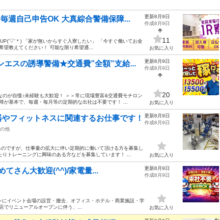
更新8月9日
週自己申告OK 大真綜合警備保障...
作成8月9日
11
('▽' * ) 「家が無いからすぐ入寮したい」 「今すぐ働いてお金
望教えてください！ 可能な限り希望通...
お気に入り
更新8月9日
エスの誘導警備★交通費”全額”支給...
作成8月9日
20
なのが自慢♪未経験も大歓迎！ ＞＞常に現場豊富&交通費モチロン
帰が基本で、毎週・毎月等の定期的な出社は不要です！ ...
お気に入り
更新8月9日
器やフィットネスに関連するお仕事です！
作成8月9日
の他
るのですが、仕事量の拡大に伴い定期的に働いて頂ける方を募集し
りトレーニングに興味のある方などを募集しています！ ...
お気に入り
更新8月9日
さん大歓迎(^^)/家電量...
作成8月9日
メインにイベント会場の設営・撤去、オフィス・ホテル・商業施設・学
店でリニューアルオープンに伴う、...
お気に入り