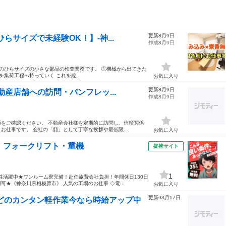
更新8月9日
らサイズで未経験OK！】-神...
作成8月9日
手のひらサイズの小さな部品の検査業務です。 ①機械から出てきた
集荷工程へ持っていく これを繰...
お気に入り
更新8月9日
動産店舗への訪問・パンフレッ...
作成8月9日
をご確認ください。 不動産会社様を定期的に訪問し、信頼関係
仕事です。 会社の「顔」として丁寧な挨拶や最低限...
お気に入り
・フォークリフト・重機
提携サイト
1
性活躍中★ワンルーム寮完備！赴任旅費会社負担！年間休日130日
★《神奈川県相模原市》 人気の工場のお仕事 ◇電...
お気に入り
更新03月17日
どのカンタン軽作業今なら時給アップ中