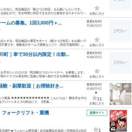
まいの方に、民泊施設の「駆けつけ対応」をお願いしたいです。
を組むので、空き時間に対応できる日だけ参加するスタイルで...
お気に入り
更新8月9日
の募集。1回3,000円＋...
作成8月9日
他
拠点とする、宿泊施設の運営サポート（駆けつけ対応）をお願いで
不要です。複数名のチームで柔軟なシフト（対応可能時間）...
お気に入り
更新8月9日
町｜車で30分以内限定！出動...
作成8月9日
他
をお手伝いいただける「民泊駆けつけパートナー」を募集します。
情やトラブル発生時に迅速に現地へ急行できる体制の構築を...
お気に入り
更新8月9日
経験・副業歓迎｜お掃除好き...
作成8月9日
ッフ募集 🌟🌟🌟🌟🌟🌟🌟🌟🌟🌟🌟🌟🌟 こんにちは！ 横浜市を中心
11
アパートタイプの民泊にて、【専属...
お気に入り
・フォークリフト・重機
提携サイト
1
性活躍中★ワンルーム寮完備！赴任旅費会社負担！年間休日130日