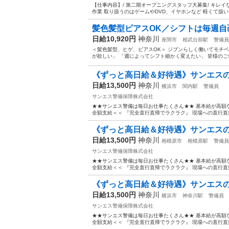
【仕事内容】/ 第二期オープニングスタッフ大募集! キレ
作業 取り扱うのはゲームやDVD、イヤホンなど 軽くて扱いやす
髪色髪型ピアスOK／シフトは毎週自己
日給10,920円
神奈川
座間市
相武台前駅
警備員
＜髪色髪型、ヒゲ、ピアスOK＞ ジブンらしく働いてモチベUP
が欲しい」 「週によってシフト細かく変えたい」 皆様のご希
《ずっと高日給＆好待遇》サンエスの誘
日給13,500円
神奈川
横浜市
関内駅
警備員
サンエス警備保障株式会社
★★サンエス警備は毎日お仕事たくさん★★ 基本給が高額
全額支給＜＜ 『完全直行直帰でラクラク』 現場への直行直
《ずっと高日給＆好待遇》サンエスの誘
日給13,500円
神奈川
相模原市
相模原駅
警備員
サンエス警備保障株式会社
★★サンエス警備は毎日お仕事たくさん★★ 基本給が高額
全額支給＜＜ 『完全直行直帰でラクラク』 現場への直行直
《ずっと高日給＆好待遇》サンエスの誘
日給13,500円
神奈川
横浜市
神奈川駅
警備員
サンエス警備保障株式会社
★★サンエス警備は毎日お仕事たくさん★★ 基本給が高額
全額支給＜＜ 『完全直行直帰でラクラク』 現場への直行直