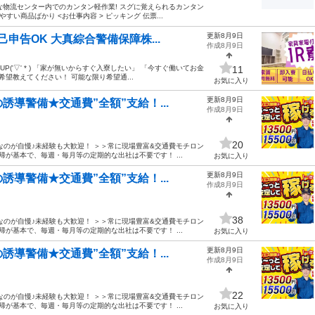
イな物流センター内でのカンタン軽作業! スグに覚えられるカンタン
い商品ばかり <お仕事内容 > ピッキング 伝票...
更新8月9日
申告OK 大真綜合警備保障株...
作成8月9日
('▽' * ) 「家が無いからすぐ入寮したい」 「今すぐ働いてお金
11
望教えてください！ 可能な限り希望通...
お気に入り
更新8月9日
導警備★交通費”全額”支給！...
作成8月9日
20
なのが自慢♪未経験も大歓迎！ ＞＞常に現場豊富&交通費モチロン
帰が基本で、毎週・毎月等の定期的な出社は不要です！ ...
お気に入り
更新8月9日
導警備★交通費”全額”支給！...
作成8月9日
38
なのが自慢♪未経験も大歓迎！ ＞＞常に現場豊富&交通費モチロン
帰が基本で、毎週・毎月等の定期的な出社は不要です！ ...
お気に入り
更新8月9日
導警備★交通費”全額”支給！...
作成8月9日
22
なのが自慢♪未経験も大歓迎！ ＞＞常に現場豊富&交通費モチロン
帰が基本で、毎週・毎月等の定期的な出社は不要です！ ...
お気に入り