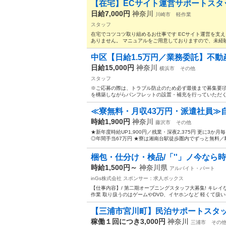
【在宅】ECサイト運営サポートスタッ
日給7,000円
神奈川
川崎市
軽作業
スタッフ
在宅でコツコツ取り組めるお仕事です ECサイト運営を支
ありません。 マニュアルをご用意しておりますので、未経験
中区【日給1.5万円／業務委託】不動
日給15,000円
神奈川
横浜市
その他
スタッフ
※ご応募の際は、トラブル防止のため必ず最後まで募集要項
を構築しながらパンフレットの設置・補充を行っていただくお
≪寮無料・月収43万円・派遣社員≫自
時給1,900円
神奈川
藤沢市
その他
★新年度時給UP1,900円／残業・深夜2,375円 更に3か
◎年間手当67万円 ★寮は湘南台駅徒歩圏内でずっと無料／駅
梱包・仕分け・検品/「''」ノ今なら時
時給1,500円～
神奈川県
アルバイト・パート
inGs株式会社
スポンサー：求人ボックス
【仕事内容】/ 第二期オープニングスタッフ大募集! キレ
作業 取り扱うのはゲームやDVD、イヤホンなど 軽くて扱いやす
【三浦市宮川町】民泊サポートスタッフ｜週
稼働１回につき3,000円
神奈川
三浦市
その