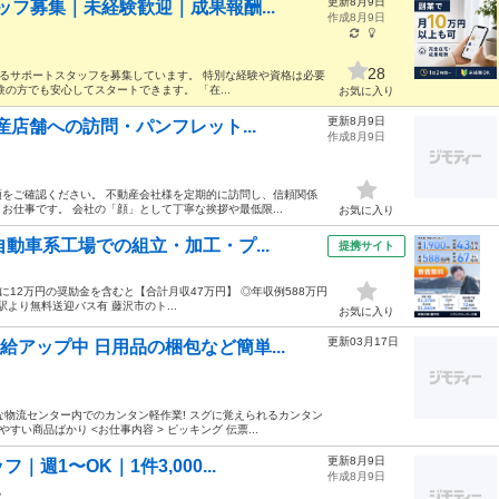
更新8月9日
フ募集｜未経験歓迎｜成果報酬...
作成8月9日
28
えるサポートスタッフを募集しています。 特別な経験や資格は必要
の方でも安心してスタートできます。 「在...
お気に入り
更新8月9日
産店舗への訪問・パンフレット...
作成8月9日
をご確認ください。 不動産会社様を定期的に訪問し、信頼関係
仕事です。 会社の「顔」として丁寧な挨拶や最低限...
お気に入り
動車系工場での組立・加工・プ...
提携サイト
月毎に12万円の奨励金を含むと【合計月収47万円】 ◎年収例588万円
より無料送迎バス有 藤沢市のト...
お気に入り
更新03月17日
給アップ中 日用品の梱包など簡単...
イな物流センター内でのカンタン軽作業! スグに覚えられるカンタン
い商品ばかり <お仕事内容 > ピッキング 伝票...
更新8月9日
1〜OK｜1件3,000...
作成8月9日
他