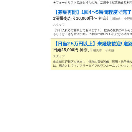
★フォークリフト免許お持ちの方、活躍中！就業先食堂利用可
【募集再開】1回4〜5時間程度で完
1清掃あたり10,000円〜
神奈川
川崎市
中野
スタッフ
【平日入れる方募集しております！】 数ある投稿の中から
もしくは「急な宿泊予約」に柔軟に動いていただける清掃スタ
【日当2.5万円以上】未経験歓迎! 道
日給25,000円
神奈川
横浜市
その他
スタッフ
東京都江戸川区を拠点に、道路の電気設備（照明・信号機な
は、宿舎としてマンスリータイプのワンルームマンション（1