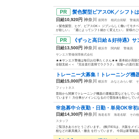
髪色髪型ピアスOK／シフトは毎
日給10,920円
神奈川
座間市
相武台前駅
警備員
＜髪色髪型、ヒゲ、ピアスOK＞ ジブンらしく働いてモチベUP
が欲しい」 「週によってシフト細かく変えたい」 皆様のご希
《ずっと高日給＆好待遇》サン
日給13,500円
神奈川
横浜市
関内駅
警備員
サンエス警備保障株式会社
★★サンエス警備は毎日お仕事たくさん★★ 基本給が高額
全額支給＜＜ 『完全直行直帰でラクラク』 現場への直行直
トレーニー大募集！トレーニング機
日給15,000円
神奈川
横浜市
みなとみらい駅
そ
フィットネス
普段から関東でトレーニング機器の運搬設置などをしてい
ています！ 力仕事がメインになるので普段体を動かしていた
🌸急募中☆夜勤・日勤・単発OK🌸初めて
日給14,300円
神奈川
海老名市
海老名駅
その他
スタッフ
ご覧頂きありがとうございます。 (株)TIESは、大阪を
校などの家具搬入・撤去 を行っています。 今回は家電量販