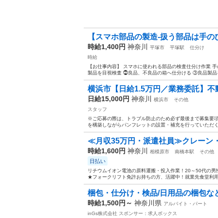
【スマホ部品の製造-扱う部品は手のひ
時給1,400円
神奈川
平塚市
平塚駅
仕分け
時給
【お仕事内容】 スマホに使われる部品の検査仕分け作業 
製品を目視検査 ⓶良品、不良品の箱へ仕分ける ③良品製品を
横浜市【日給1.5万円／業務委託】不
日給15,000円
神奈川
横浜市
その他
スタッフ
※ご応募の際は、トラブル防止のため必ず最後まで募集要項
を構築しながらパンフレットの設置・補充を行っていただくお
≪月収35万円・派遣社員≫クレーン
時給1,600円
神奈川
相模原市
南橋本駅
その他
日払い
リチウムイオン電池の原料運搬・投入作業！20～50代の男
★フォークリフト免許お持ちの方、活躍中！就業先食堂利用可
梱包・仕分け・検品/日用品の梱包な
時給1,500円～
神奈川県
アルバイト・パート
inGs株式会社
スポンサー：求人ボックス