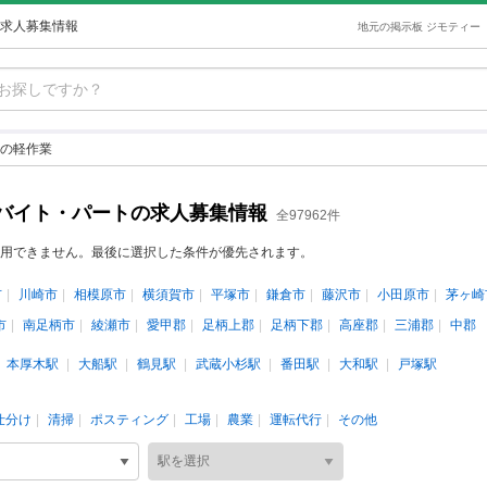
求人募集情報
地元の掲示板 ジモティー
の軽作業
バイト・パートの求人募集情報
全97962件
用できません。最後に選択した条件が優先されます。
市
川崎市
相模原市
横須賀市
平塚市
鎌倉市
藤沢市
小田原市
茅ヶ崎
市
南足柄市
綾瀬市
愛甲郡
足柄上郡
足柄下郡
高座郡
三浦郡
中郡
本厚木駅
大船駅
鶴見駅
武蔵小杉駅
番田駅
大和駅
戸塚駅
仕分け
清掃
ポスティング
工場
農業
運転代行
その他