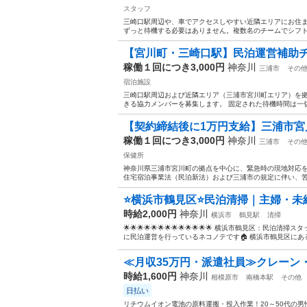
スタッフ
三崎口駅周辺や、車でアクセスしやすい近隣エリアにお住
ずっと待機する必要はありません。複数名のチームでシフト
【宮川町・三崎口駅】民泊運営補助チーム
稼働１回につき3,000円
神奈川
三浦市
その
宿泊施設
三崎口駅周辺および近隣エリア（三浦市宮川町エリア）を
きる協力メンバーを募集します。 固定された待機時間は一切
【契約締結後に1万円支給】三浦市宮川
稼働１回につき3,000円
神奈川
三浦市
その
保健所
神奈川県三浦市宮川町の拠点を中心に、緊急時の現地対応
住宅宿泊事業法（民泊新法）および三浦市の規定に伴い、苦
⭐️横浜市鶴見区⭐️民泊清掃｜主婦・未
時給2,000円
神奈川
横浜市
鶴見駅
清掃
🌟🌟🌟🌟🌟🌟🌟🌟🌟🌟🌟🌟🌟 横浜市鶴見区：民泊清掃スタ
に民泊運営を行っているネコノテです🏠 横浜市鶴見区にある
≪月収35万円・派遣社員≫クレーン
時給1,600円
神奈川
相模原市
南橋本駅
その他
日払い
リチウムイオン電池の原料運搬・投入作業！20～50代の男