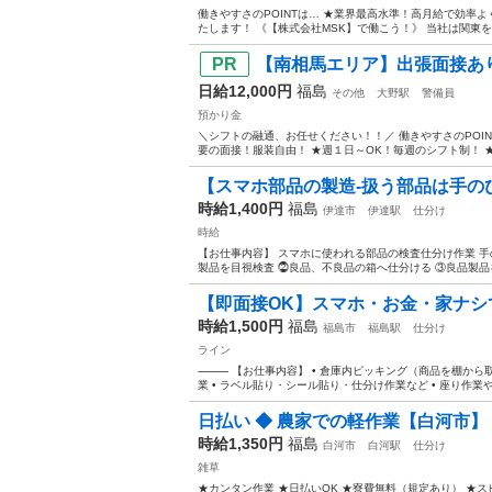
働きやすさのPOINTは… ★業界最高水準！高月給で効率よ
たします！ 《【株式会社MSK】で働こう！》 当社は関東を
【南相馬エリア】出張面接あり
日給12,000円
福島
その他
大野駅
警備員
預かり金
＼シフトの融通、お任せください！！／ 働きやすさのPOI
要の面接！服装自由！ ★週１日～OK！毎週のシフト制！ ★
【スマホ部品の製造-扱う部品は手の
時給1,400円
福島
伊達市
伊達駅
仕分け
時給
【お仕事内容】 スマホに使われる部品の検査仕分け作業 
製品を目視検査 ⓶良品、不良品の箱へ仕分ける ③良品製品を
【即面接OK】スマホ・お金・家ナシで
時給1,500円
福島
福島市
福島駅
仕分け
ライン
⸻ 【お仕事内容】 • 倉庫内ピッキング（商品を棚から取
業 • ラベル貼り・シール貼り・仕分け作業など • 座り作業や
日払い ◆ 農家での軽作業【白河市】
時給1,350円
福島
白河市
白河駅
仕分け
雑草
★カンタン作業 ★日払いOK ★寮費無料（規定あり） ★ス