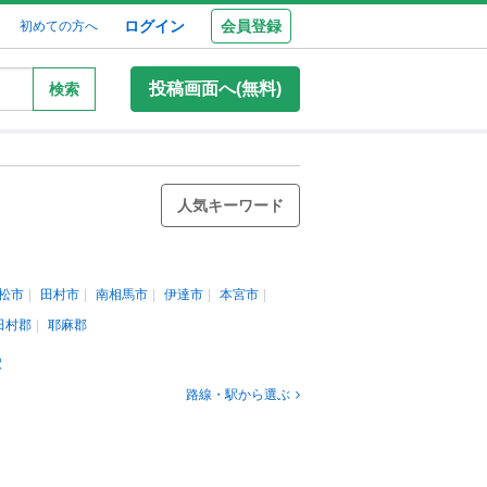
ログイン
会員登録
初めての方へ
投稿画面へ(無料)
検索
人気キーワード
松市
田村市
南相馬市
伊達市
本宮市
田村郡
耶麻郡
駅
路線・駅から選ぶ