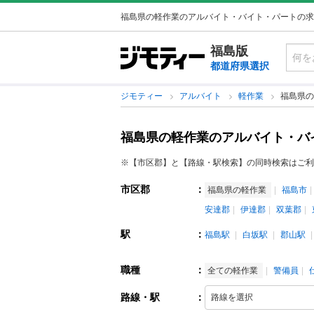
福島県の軽作業のアルバイト・バイト・パートの求
福島版
都道府県選択
ジモティー
アルバイト
軽作業
福島県の
福島県の軽作業のアルバイト・バ
※【市区郡】と【路線・駅検索】の同時検索はご利
市区郡
：
福島県の軽作業
福島市
安達郡
伊達郡
双葉郡
駅
：
福島駅
白坂駅
郡山駅
職種
：
全ての軽作業
警備員
路線・駅
：