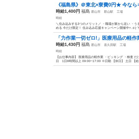
《福島県》＠東北×寮費0円★ 今ならギ
時給1,400円
福島
郡山市
郡山駅
工場
時給
＼住み込みする3つのメリット／ ・職場が家から近い ・う
める 今だけ限定！ 住み込み応援キャンペーン開催中+.ｄ(･∀・*)♪
「力作業一切ゼロ!」医療用品の軽作
時給1,430円
福島
郡山市
喜久田駅
工場
時給
【お仕事内容】 医療用品の軽作業 ・ピッキング ・検査 だ
日 1日8時間以上 09:00~17:00 ※日勤 【休日】 土日 【給.