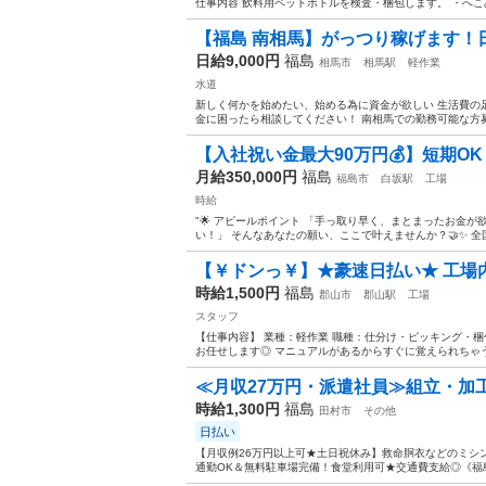
仕事内容 飲料用ペットボトルを検査・梱包します。 ・へこみ
【福島 南相馬】がっつり稼げます！
日給9,000円
福島
相馬市
相馬駅
軽作業
水道
新しく何かを始めたい、始める為に資金が欲しい 生活費の
金に困ったら相談してください！ 南相馬での勤務可能な方募
【入社祝い金最大90万円💰】短期OK
月給350,000円
福島
福島市
白坂駅
工場
時給
"🌟 アピールポイント 「手っ取り早く、まとまったお金
い！」 そんなあなたの願い、ここで叶えませんか？🤝✨ 全
【￥ドンっ￥】★豪速日払い★ 工場内
時給1,500円
福島
郡山市
郡山駅
工場
スタッフ
【仕事内容】 業種：軽作業 職種：仕分け・ピッキング・梱
お任せします◎ マニュアルがあるからすぐに覚えられちゃう！
≪月収27万円・派遣社員≫組立・加
時給1,300円
福島
田村市
その他
日払い
【月収例26万円以上可★土日祝休み】救命胴衣などのミシ
通勤OK＆無料駐車場完備！食堂利用可★交通費支給◎《福島