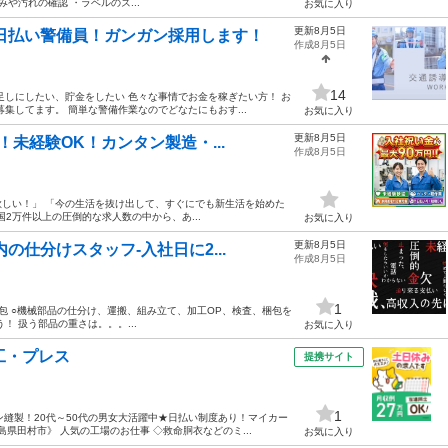
や汚れの確認 ・ラベルのズ...
お気に入り
更新8月5日
日払い警備員！ガンガン採用します！
作成8月5日
14
足しにしたい、貯金をしたい 色々な事情でお金を稼ぎたい方！ お
集してます。 簡単な警備作業なのでどなたにもおす...
お気に入り
更新8月5日
！未経験OK！カンタン製造・...
作成8月5日
が欲しい！」 「今の生活を抜け出して、すぐにでも新生活を始めた
国2万件以上の圧倒的な求人数の中から、あ...
お気に入り
更新8月5日
の仕分けスタッフ-入社日に2...
作成8月5日
1
包 ○機械部品の仕分け、運搬、組み立て、加工OP、検査、梱包を
 扱う部品の重さは。。。...
お気に入り
工・プレス
提携サイト
1
ン縫製！20代～50代の男女大活躍中★日払い制度あり！マイカー
県田村市》 人気の工場のお仕事 ◇救命胴衣などのミ...
お気に入り