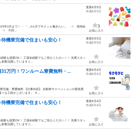
更新8月5日
作成8月5日
3
2025年3月まで！ ・「…3カ月でサクッと働きたい」 ⇒ 高時給
⇒ 今回...
お気に入り
更新8月5日
♪待機寮完備で住まいも安心！
作成8月5日
--- 未経験も就業OK！ 工場未経験でもご安心ください！！ 先輩スタッ
多数活躍しています☆...
お気に入り
更新8月4日
1万円！ワンルーム寮費無料・...
作成8月4日
ム寮完備・寮費無料 【仕事内容】 自動車サスペンションの製造業
な工程がございます。 ※...
お気に入り
更新8月4日
♪待機寮完備で住まいも安心！
作成8月4日
--- 未経験も就業OK！ 工場未経験でもご安心ください！！ 先輩スタッ
多数活躍しています☆...
お気に入り