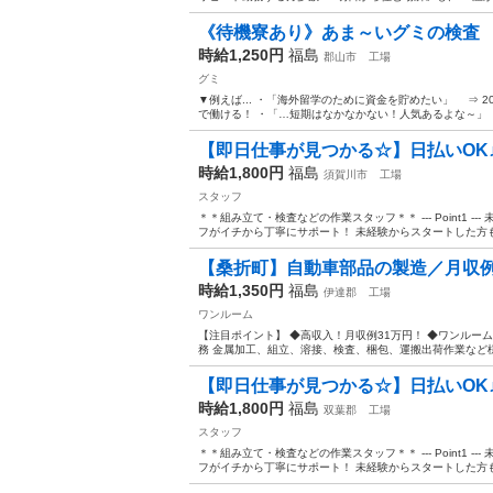
《待機寮あり》あま～いグミの検査
時給1,250円
福島
郡山市
工場
グミ
▼例えば... ・「海外留学のために資金を貯めたい」 ⇒ 
で働ける！ ・「…短期はなかなかない！人気あるよな～」 
【即日仕事が見つかる☆】日払いOK
時給1,800円
福島
須賀川市
工場
スタッフ
＊＊組み立て・検査などの作業スタッフ＊＊ --- Point1 
フがイチから丁寧にサポート！ 未経験からスタートした方も
【桑折町】自動車部品の製造／月収例3
時給1,350円
福島
伊達郡
工場
ワンルーム
【注目ポイント】 ◆高収入！月収例31万円！ ◆ワンルー
務 金属加工、組立、溶接、検査、梱包、運搬出荷作業など様々
【即日仕事が見つかる☆】日払いOK
時給1,800円
福島
双葉郡
工場
スタッフ
＊＊組み立て・検査などの作業スタッフ＊＊ --- Point1 
フがイチから丁寧にサポート！ 未経験からスタートした方も