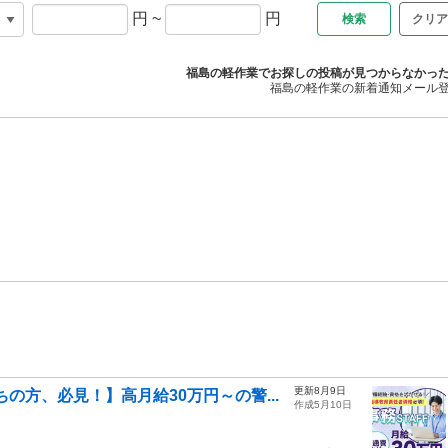
円
~
円
クリア
福島の軽作業でお探しの投稿が見つからなかっ
福島の軽作業の新着通知メール
更新8月9日
の方、必見！】高月給30万円～の警...
作成5月10日