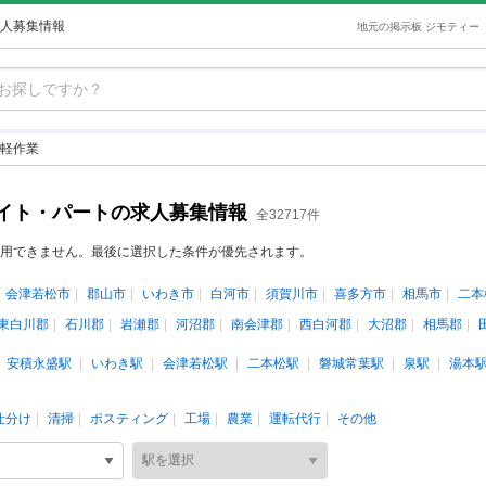
人募集情報
地元の掲示板 ジモティー
軽作業
イト・パートの求人募集情報
全32717件
用できません。最後に選択した条件が優先されます。
会津若松市
郡山市
いわき市
白河市
須賀川市
喜多方市
相馬市
二本
東白川郡
石川郡
岩瀬郡
河沼郡
南会津郡
西白河郡
大沼郡
相馬郡
安積永盛駅
いわき駅
会津若松駅
二本松駅
磐城常葉駅
泉駅
湯本
仕分け
清掃
ポスティング
工場
農業
運転代行
その他