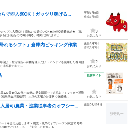
更新8月5日
で即入寮OK！ガッツリ稼げる...
作成8月5日
3
カップル入寮OK！日払い＆週払いOK★赴任交通費支給★ 【残
さらに日勤なので毎日明るい時間に帰れますよ...
お気に入り
更新8月5日
に帰れるシフト」倉庫内ピッキング作業
作成8月5日
2
内容は ・指定場所へ荷物を運ぶだけ ・ハンディを使用した番号照
未経験の方で...
お気に入り
品
提携サイト
120日★◎20代～40代の男女活躍中！送迎あり！マイカー通勤
福島県会津若松市》 人気の工場のお仕事 ◇医療機...
お気に入り
更新08月03日
入居可/農業・漁業従事者のオフシー...
の再スタートを全力応援します > 農業・漁業のオフシーズン限定で 毎年
い3食のごはん」も、 「安定した仕事」も...