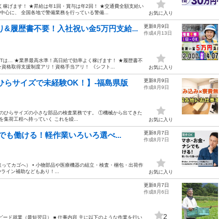
く稼げます！ ★昇給は年1回・賞与は年2回！ ★交通費全額支給い
中心に、 全国各地で警備業務を行っている警備...
お気に入り
更新8月9日
&履歴書不要！入社祝い金5万円支給...
作成4月13日
NTは… ★業界最高水準！高日給で効率よく稼げます！ ★履歴書不
資格取得支援制度アリ！資格手当アリ！ 《シフト...
お気に入り
更新8月9日
ひらサイズで未経験OK！】-福島県版
作成8月9日
手のひらサイズの小さな部品の検査業務です。 ①機械から出てきた
集荷工程へ持っていく これを繰...
お気に入り
更新8月7日
も働ける！軽作業いろいろ選べ...
作成8月7日
ってカゴへ） • 小物部品や医療機器の組立・検査・梱包・出荷作
ライン補助などもあり！...
お気に入り
更新8月7日
作成8月6日
2
ピード就業（最短翌日） ■ 仕事内容 主に以下のような作業を行い