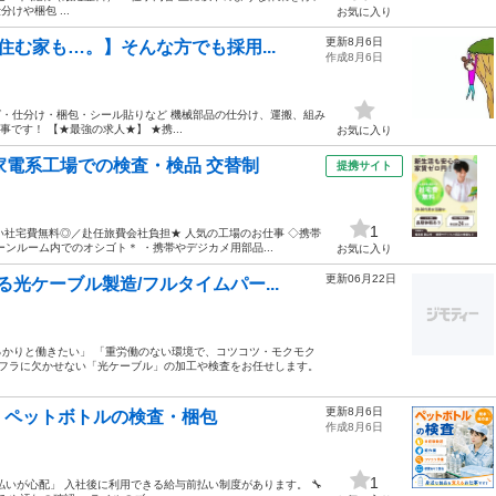
けや梱包 ...
お気に入り
更新8月6日
む家も…。】そんな方でも採用...
作成8月6日
・仕分け・梱包・シール貼りなど 機械部品の仕分け、運搬、組み
です！ 【★最強の求人★】 ★携...
お気に入り
家電系工場での検査・検品 交替制
提携サイト
1
い社宅費無料◎／赴任旅費会社負担★ 人気の工場のお仕事 ◇携帯
ンルーム内でのオシゴト＊ ・携帯やデジカメ用部品...
お気に入り
更新06月22日
る光ケーブル製造/フルタイムパー...
かりと働きたい」 「重労働のない環境で、コツコツ・モクモク
ンフラに欠かせない「光ケーブル」の加工や検査をお任せします。
更新8月6日
】ペットボトルの検査・梱包
作成8月6日
1
いが心配」 入社後に利用できる給与前払い制度があります。 🔧