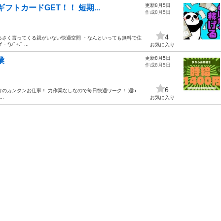
更新8月5日
フトカードGET！！ 短期...
作成8月5日
4
るさく言ってくる親がいない快適空間 ・なんといっても無料で住
ﾟ+.ﾟ ...
お気に入り
更新8月5日
業
作成8月5日
6
けのカンタンお仕事！ 力作業なしなので毎日快適ワーク！ 週5
..
お気に入り