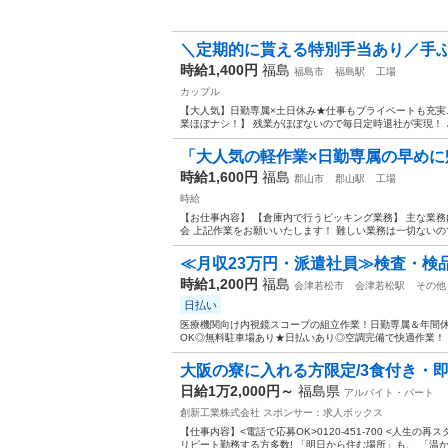
＼定期的に貰える特別手当あり／手ぶら
時給1,400円
福島
福島市
福島駅
工場
カップル
【大人気】日勤専属×土日休み★仕事もプライベートも充実♪
業ほぼナシ！】 残業がほぼないので毎日定時退社が実現！ 
「大人気の軽作業×日勤専属の早め
時給1,600円
福島
郡山市
郡山駅
工場
時給
【お仕事内容】 【倉庫内で行うピッキング業務】 主な業務
会 上記作業をお願いいたします！ 難しい業務は一切ないので 
≪月収23万円・派遣社員≫検査・検
時給1,200円
福島
会津若松市
会津若松駅
その他
日払い
医療機関向け内視鏡スコープの組立作業！日勤専属＆年間休日
OK◎無料駐車場あり★日払いあり◎空調完備で快適作業！《
大阪の寮に入れる方限定/3食付き・即
日給1万2,000円～
福島県
アルバイト・パート
創新工業株式会社
スポンサー：求人ボックス
【仕事内容】<電話で応募OK>0120-451-700 <人生
リピート勤務する方多数! 「明日から住む場所」も、 「温か