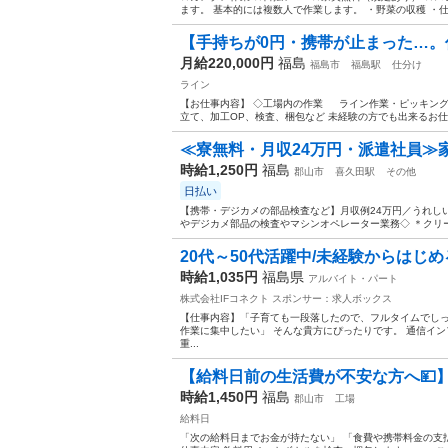
ます。 基本的には複数人で作業します。 ・野菜の収穫 ・仕分
【手持ちが0円・携帯が止まった…。住
月給220,000円
福島
福島市
福島駅
仕分け
ライン
【お仕事内容】 ◇工場内の作業 ライン作業・ピッキング
立て、加工OP、検査、梱包など 未経験の方でも出来るお仕事
≪寮無料・月収24万円・派遣社員≫
時給1,250円
福島
郡山市
喜久田駅
その他
日払い
【携帯・デジカメの部品検査など】月収例24万円／うれし
やデジカメ部品の検査やマシンオペレーター業務◇ ＊クリー
20代～50代活躍中/未経験からはじめ
時給1,035円
福島県
アルバイト・パート
株式会社IFコネクト
スポンサー：求人ボックス
【仕事内容】「子育ても一段落したので、フルタイムでしっ
作業に集中したい」 そんな貴方にぴったりです。 通信イ
重...
【給料日前の生活費が不安な方へ💴
時給1,450円
福島
郡山市
工場
給料日
「次の給料日までお金が持たない」 「食費や携帯料金の支払